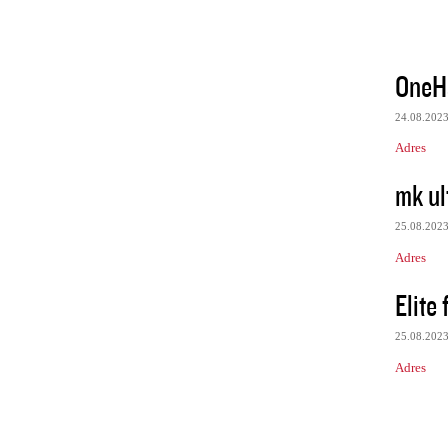
OneH
24.08.202
Adres
mk ul
25.08.202
Adres
Elite
25.08.202
Adres