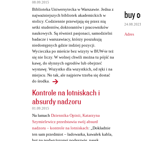
t
08.09.2015
a
Biblioteka Uniwersytecka w Warszawie. Jedna z
buy o
najważniejszych bibliotek akademickich w
r
stolicy. Codziennie przewijają się przez nią
24.08.202
z
setki studentów, doktorantów i pracowników
naukowych. Są również pasjonaci, samodzielni
Adres
e
badacze i warszawiacy, którzy poszukują
niedostępnych gdzie indziej pozycji.
Wycieczka po mieście bez wizyty w BUW-ie też
się nie liczy. W wolnej chwili można tu pójść na
kawę, do słynnych ogrodów lub obejrzeć
wystawę. Wszystko dla wszystkich, od ręki i na
miejscu. No tak, ale najpierw trzeba się dostać
do środka.
Kontrole na lotniskach i
absurdy nadzoru
01.09.2015
Na łamach
Dziennika Opinii, Katarzyna
Szymielewicz przedstawia swój absurd
nadzoru – kontrole na lotniskach
: „Dokładnie
ten sam przedmiot – ładowarka, kawałek kabla,
but na podwyższonej podeszwie, pasek,