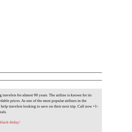
 travelers for almost 90 years. The airline is known for its
dable prices. As one of the most popular airlines in the
 help travelers looking to save on their next trip. Call now +1-
eals.
black-friday/