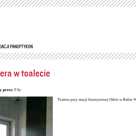
Przejdź
do
treści
DACJI PANOPTYKON
ra w toalecie
5
y przez:
F.Sz
Toaleta przy stacji benzynowej Orlen w Rabie 