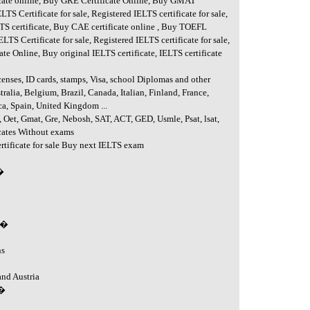
icate online, Buy GRE Certificate Online, Buy GMAT
LTS Certificate for sale, Registered IELTS certificate for sale,
LTS certificate, Buy CAE certificate online , Buy TOEFL
ELTS Certificate for sale, Registered IELTS certificate for sale,
e Online, Buy original IELTS certificate, IELTS certificate
icenses, ID cards, stamps, Visa, school Diplomas and other
ralia, Belgium, Brazil, Canada, Italian, Finland, France,
ca, Spain, United Kingdom ...
ec, Oet, Gmat, Gre, Nebosh, SAT, ACT, GED, Usmle, Psat, lsat,
cates Without exams
rtificate for sale Buy next IELTS exam
 �
e �
ns
and Austria
 �