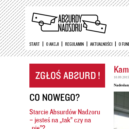
START
O AKCJI
REGULAMIN
AKTUALNOŚCI
O FUN
Kame
10.09.201
Nadesłan
CO NOWEGO?
Starcie Absurdów Nadzoru
– jesteś na „tak” czy na
„nie”?