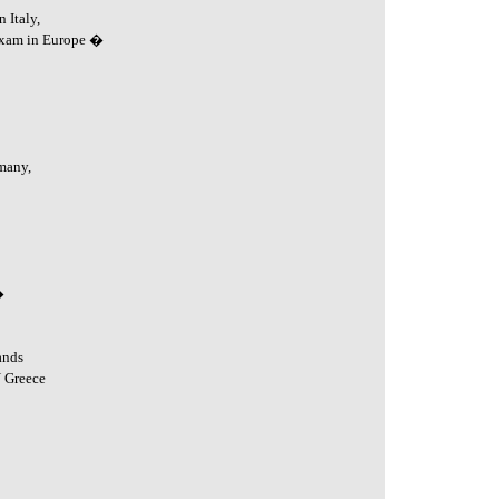
 Italy,
Exam in Europe �
many,
�
ands
Greece