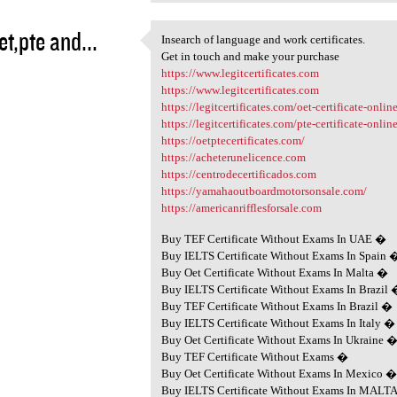
et,pte and...
Insearch of language and work certificates.
Insearch of language and work
Get in touch and make your purchase
3
https://www.legitcertificates.com
https://www.legitcertificates.com
https://legitcertificates.com/oet-certificate-onlin
https://legitcertificates.com/pte-certificate-onlin
https://oetptecertificates.com/
https://acheterunelicence.com
https://centrodecertificados.com
https://yamahaoutboardmotorsonsale.com/
https://americanrifflesforsale.com
Buy TEF Certificate Without Exams In UAE �
Buy IELTS Certificate Without Exams In Spain 
Buy Oet Certificate Without Exams In Malta �
Buy IELTS Certificate Without Exams In Brazil
Buy TEF Certificate Without Exams In Brazil �
Buy IELTS Certificate Without Exams In Italy �
Buy Oet Certificate Without Exams In Ukraine 
Buy TEF Certificate Without Exams �
Buy Oet Certificate Without Exams In Mexico 
Buy IELTS Certificate Without Exams In MALT