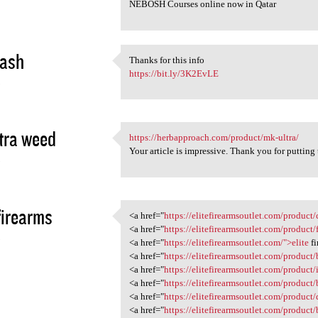
NEBOSH Courses online now in Qatar
ash
Thanks for this info
Thanks for this info
https://bit.ly/3K2EvLE
3
tra weed
https://herbapproach.com/product/mk-ultra/
https://herbapproach.com
Your article is impressive. Thank you for putting
3
 firearms
<a href="
https://elitefirearmsoutlet.com/product
<a href="https:/
<a href="
https://elitefirearmsoutlet.com/product/
3
<a href="
https://elitefirearmsoutlet.com/">elite
fi
<a href="
https://elitefirearmsoutlet.com/product/
<a href="
https://elitefirearmsoutlet.com/product/
<a href="
https://elitefirearmsoutlet.com/product/
<a href="
https://elitefirearmsoutlet.com/product
<a href="
https://elitefirearmsoutlet.com/product/