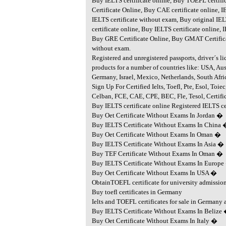
Buy IELTS certificate online, Buy TOEFL certif
Certificate Online, Buy CAE certificate online, IE
IELTS certificate without exam, Buy original IE
certificate online, Buy IELTS certificate online, I
Buy GRE Certificate Online, Buy GMAT Certificat
without exam.
Registered and unregistered passports, driver´s l
products for a number of countries like: USA, Aust
Germany, Israel, Mexico, Netherlands, South Afri
Sign Up For Certified Ielts, Toefl, Pte, Esol, Toi
Celban, FCE, CAE, CPE, BEC, Fle, Tesol, Certifi
Buy IELTS certificate online Registered IELTS ce
Buy Oet Certificate Without Exams In Jordan �
Buy IELTS Certificate Without Exams In China
Buy Oet Certificate Without Exams In Oman �
Buy IELTS Certificate Without Exams In Asia �
Buy TEF Certificate Without Exams In Oman �
Buy IELTS Certificate Without Exams In Europ
Buy Oet Certificate Without Exams In USA �
ObtainTOEFL certificate for university admissio
Buy toefl certificates in Germany
Ielts and TOEFL certificates for sale in Germany 
Buy IELTS Certificate Without Exams In Belize
Buy Oet Certificate Without Exams In Italy �