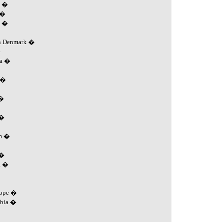
n �
 �
o �
In Denmark �
�
ia �
y �
 �
 �
um �
 �
a �
rope �
abia �