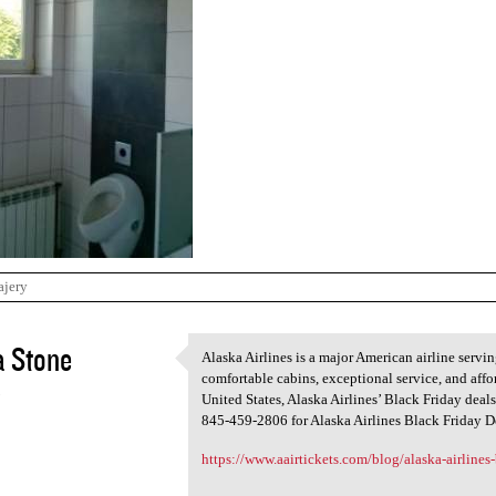
ajery
 Stone
Alaska Airlines is a major American airline serving
Alaska Airlines is a major
comfortable cabins, exceptional service, and affor
3
United States, Alaska Airlines’ Black Friday deals
845-459-2806 for Alaska Airlines Black Friday D
https://www.aairtickets.com/blog/alaska-airlines-