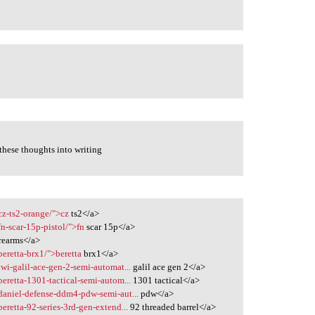
 these thoughts into writing
/cz-ts2-orange/">cz
ts2</a>
fn-scar-15p-pistol/">fn
scar 15p</a>
rearms</a>
beretta-brx1/">beretta
brx1</a>
iwi-galil-ace-gen-2-semi-automat...
galil ace gen 2</a>
beretta-1301-tactical-semi-autom...
1301 tactical</a>
/daniel-defense-ddm4-pdw-semi-aut...
pdw</a>
beretta-92-series-3rd-gen-extend...
92 threaded barrel</a>