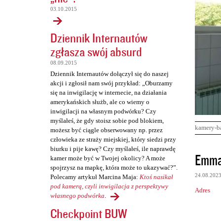
03.10.2015
Dziennik Internautów
zgłasza swój absurd
08.09.2015
Dziennik Internautów dołączył się do naszej
akcji i zgłosił nam swój przykład: „Oburzamy
się na inwigilację w internecie, na działania
amerykańskich służb, ale co wiemy o
inwigilacji na własnym podwórku? Czy
myślałeś, że gdy stoisz sobie pod blokiem,
kamery-b
możesz być ciągle obserwowany np. przez
człowieka ze straży miejskiej, który siedzi przy
biurku i pije kawę? Czy myślałeś, ile naprawdę
K
Emma
kamer może być w Twojej okolicy? A może
o
spojrzysz na mapkę, która może to ukazywać?”.
24.08.202
Polecamy artykuł Marcina Maja:
Ktoś nasikał
m
pod kamerą, czyli inwigilacja z perspektywy
Adres
e
własnego podwórka
.
n
Checkpoint BUW