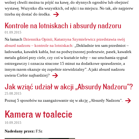
wolnej chwili można tu pójść na kawę, do słynnych ogrodów lub obejrzeć
wystawę. Wszystko dla wszystkich, od ręki i na miejscu. No tak, ale najpierw
trzeba się dostać do środka.
Kontrole na lotniskach i absurdy nadzoru
01.09.2015
Na łamach
Dziennika Opinii, Katarzyna Szymielewicz przedstawia swój
absurd nadzoru – kontrole na lotniskach
: „Dokładnie ten sam przedmiot –
ładowarka, kawałek kabla, but na podwyższonej podeszwie, pasek, kawałek
metalu gdzieś przy ciele, czy coś w kształcie tuby – raz uruchamia sygnał
ostrzegawczy i oznacza stracone 15 minut na dodatkowe sprawdzenie, a
innym razem okazuje się zupełnie niewidzialny”. A jaki absurd nadzoru
uwiera Ciebie najbardziej?
Jak wziąć udział w akcji „Absurdy Nadzoru"?
25.08.2015
Poznaj 5 sposobów na zaangażowanie się w akcję „Absurdy Nadzoru".
Kamera w toalecie
10.09.2015
Nadesłany przez:
F.Sz