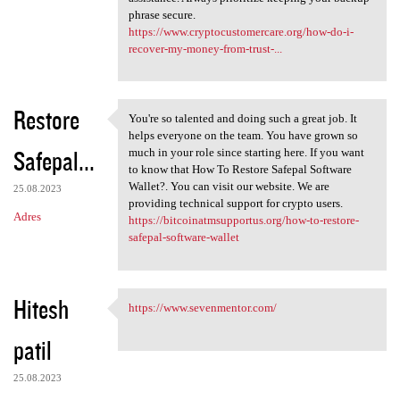
phrase secure.
https://www.cryptocustomercare.org/how-do-i-
recover-my-money-from-trust-...
Restore
You're so talented and doing such a great job. It
You're so talented and doing
helps everyone on the team. You have grown so
Safepal...
much in your role since starting here. If you want
to know that How To Restore Safepal Software
Wallet?. You can visit our website. We are
25.08.2023
providing technical support for crypto users.
Adres
https://bitcoinatmsupportus.org/how-to-restore-
safepal-software-wallet
Hitesh
https://www.sevenmentor.com/
https://www.sevenmentor.com/
patil
25.08.2023