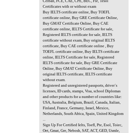
Celban, FCE, CAE, CPE, BEC, Fle, Tesol
Certificates with or without exam
Buy IELTS certificate online, Buy TOEFL
certificate online, Buy GRE Certificate Online,
Buy GMAT Certificate Online, Buy CAE
certificate online, IELTS Certificate for sale,
Registered IELTS certificate for sale, IELTS
certificate without exam, Buy original IELTS
certificate, Buy CAE certificate online , Buy
TOEFL certificate online, Buy IELTS certificate
online, IELTS Certificate for sale, Registered
IELTS certificate for sale, Buy GRE Certificate
Online, Buy GMAT Certificate Online, Buy
original IELTS certificate, IELTS certificate
without exam.
Registered and unregistered passports, driver´s
licenses, ID cards, stamps, Visa, school Diplomas
and other products for a number of countries like:
USA, Australia, Belgium, Brazil, Canada, Italian,
Finland, France, Germany, Israel, Mexico,
Netherlands, South Africa, Spain, United Kingdom
...
Sign Up For Certified Ielts, Toefl, Pte, Esol, Toiec,
Oet, Gmat, Gre, Nebosh, SAT, ACT, GED, Usmle,