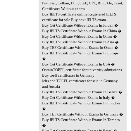
Psat, lsat, Celban, FCE, CAE, CPE, BEC, Fle, Tesol,
Certificates Without exams
Buy IELTS certificate online Registered IELTS
certificate for sale Buy next IELTS exam
Buy Oet Certificate Without Exams In Jordan �
Buy IELTS Certificate Without Exams In China �
Buy Oet Certificate Without Exams In Oman �
Buy IELTS Certificate Without Exams In Asia �
Buy TEF Certificate Without Exams In Oman �
Buy IELTS Certificate Without Exams In Europe
�
Buy Oet Certificate Without Exams In USA �
ObtainTOEFL certificate for university admissions
Buy toefl certificates in Germany
Ielts and TOEFL certificates for sale in Germany
and Austria
Buy IELTS Certificate Without Exams In Belize �
Buy Oet Certificate Without Exams In Italy �
Buy IELTS Certificate Without Exams In London
�
Buy TEF Certificate Without Exams In Germany �
Buy IELTS Certificate Without Exams In Toronto
�
Buy Oet Certificate Without Exams In Brazil �