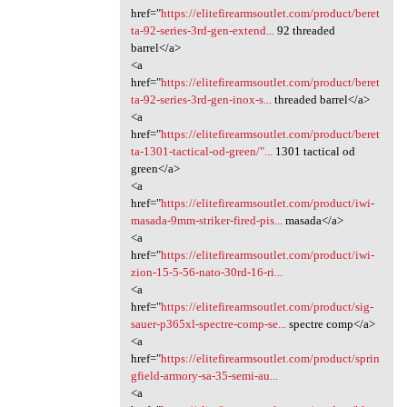
href="
https://elitefirearmsoutlet.com/product/beret
ta-92-series-3rd-gen-extend...
92 threaded
barrel</a>
<a
href="
https://elitefirearmsoutlet.com/product/beret
ta-92-series-3rd-gen-inox-s...
threaded barrel</a>
<a
href="
https://elitefirearmsoutlet.com/product/beret
ta-1301-tactical-od-green/"...
1301 tactical od
green</a>
<a
href="
https://elitefirearmsoutlet.com/product/iwi-
masada-9mm-striker-fired-pis...
masada</a>
<a
href="
https://elitefirearmsoutlet.com/product/iwi-
zion-15-5-56-nato-30rd-16-ri...
<a
href="
https://elitefirearmsoutlet.com/product/sig-
sauer-p365xl-spectre-comp-se...
spectre comp</a>
<a
href="
https://elitefirearmsoutlet.com/product/sprin
gfield-armory-sa-35-semi-au...
<a