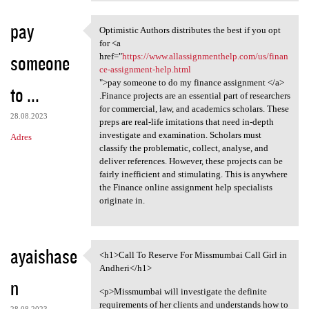
pay
Optimistic Authors distributes the best if you opt
Optimistic Authors
for <a
someone
href="
https://www.allassignmenthelp.com/us/finan
ce-assignment-help.html
">pay someone to do my finance assignment </a>
to ...
.Finance projects are an essential part of researchers
for commercial, law, and academics scholars. These
28.08.2023
preps are real-life imitations that need in-depth
investigate and examination. Scholars must
Adres
classify the problematic, collect, analyse, and
deliver references. However, these projects can be
fairly inefficient and stimulating. This is anywhere
the Finance online assignment help specialists
originate in.
ayaishase
<h1>Call To Reserve For Missmumbai Call Girl in
<h1>Call To Reserve For
Andheri</h1>
n
<p>Missmumbai will investigate the definite
requirements of her clients and understands how to
28.08.2023