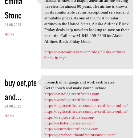
Emma
Alaska Airlines is a major American airline serving
Alaska Airlines is a major
o
travelers for almost 90 years. The airline is known
Stone
m
for its comfortable cabins, exceptional service, and
affordable prices. As one of the most popular
e
airlines in the United States, Alaska Airlines’ Black
24.08.2023
n
Friday deals help travelers looking to save on their
Adres
next trip. Call now +1-845-459-2806 for Alaska
t
Airlines Black Friday Deals.
a
https://www.aairtickets.com/blog/alaska-airlines-
r
black-friday/
z
e
buy oet,pte
Insearch of language and work certificates.
Insearch of language and work
Get in touch and make your purchase
and...
https://www.legitcertificates.com
https://www.legitcertificates.com
https://legitcertificates.com/oet-certificate-online/
24.08.2023
https://legitcertificates.com/pte-certificate-online/
Adres
https://oetptecertificates.com/
https://acheterunelicence.com
https://centrodecertificados.com
https://yamahaoutboardmotorsonsale.com/