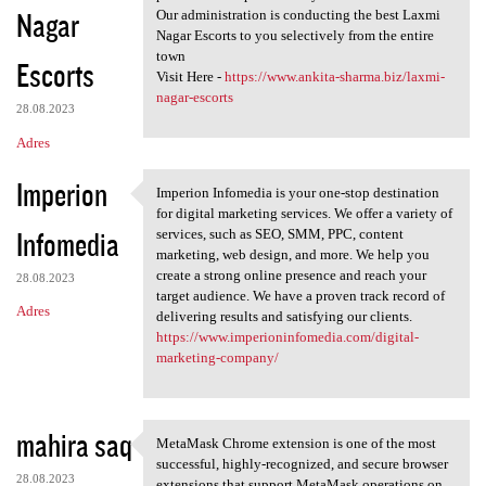
Nagar
Our administration is conducting the best Laxmi
Nagar Escorts to you selectively from the entire
town
Escorts
Visit Here -
https://www.ankita-sharma.biz/laxmi-
nagar-escorts
28.08.2023
Adres
Imperion
Imperion Infomedia is your one-stop destination
Imperion Infomedia is your
for digital marketing services. We offer a variety of
Infomedia
services, such as SEO, SMM, PPC, content
marketing, web design, and more. We help you
create a strong online presence and reach your
28.08.2023
target audience. We have a proven track record of
Adres
delivering results and satisfying our clients.
https://www.imperioninfomedia.com/digital-
marketing-company/
mahira saq
MetaMask Chrome extension is one of the most
MetaMask Chrome extension is
successful, highly-recognized, and secure browser
28.08.2023
extensions that support MetaMask operations on