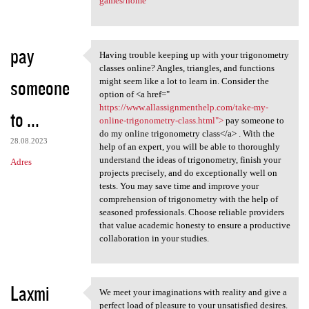
games/home
pay
Having trouble keeping up with your trigonometry
Having trouble keeping up
classes online? Angles, triangles, and functions
someone
might seem like a lot to learn in. Consider the
option of <a href="
https://www.allassignmenthelp.com/take-my-
to ...
online-trigonometry-class.html">
pay someone to
do my online trigonometry class</a> . With the
28.08.2023
help of an expert, you will be able to thoroughly
understand the ideas of trigonometry, finish your
Adres
projects precisely, and do exceptionally well on
tests. You may save time and improve your
comprehension of trigonometry with the help of
seasoned professionals. Choose reliable providers
that value academic honesty to ensure a productive
collaboration in your studies.
Laxmi
We meet your imaginations with reality and give a
We meet your imaginations
perfect load of pleasure to your unsatisfied desires.