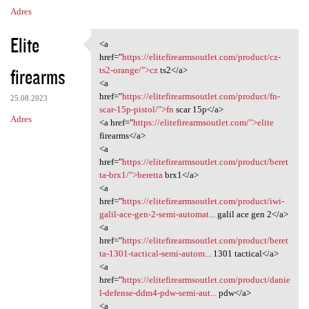
Adres
Elite
<a
<a href="https:/
href="
https://elitefirearmsoutlet.com/product/cz-
firearms
ts2-orange/">cz
ts2</a>
<a
href="
https://elitefirearmsoutlet.com/product/fn-
25.08.2023
scar-15p-pistol/">fn
scar 15p</a>
Adres
<a href="
https://elitefirearmsoutlet.com/">elite
firearms</a>
<a
href="
https://elitefirearmsoutlet.com/product/beret
ta-brx1/">beretta
brx1</a>
<a
href="
https://elitefirearmsoutlet.com/product/iwi-
galil-ace-gen-2-semi-automat...
galil ace gen 2</a>
<a
href="
https://elitefirearmsoutlet.com/product/beret
ta-1301-tactical-semi-autom...
1301 tactical</a>
<a
href="
https://elitefirearmsoutlet.com/product/danie
l-defense-ddm4-pdw-semi-aut...
pdw</a>
<a