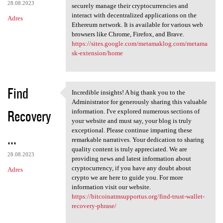
28.08.2023
securely manage their cryptocurrencies and
interact with decentralized applications on the
Adres
Ethereum network. It is available for various web
browsers like Chrome, Firefox, and Brave.
https://sites.google.com/metamaklog.com/metama
sk-extension/home
Find
Incredible insights! A big thank you to the
Incredible insights! A big
Administrator for generously sharing this valuable
Recovery
information. I've explored numerous sections of
your website and must say, your blog is truly
exceptional. Please continue imparting these
...
remarkable narratives. Your dedication to sharing
quality content is truly appreciated. We are
28.08.2023
providing news and latest information about
cryptocurrency, if you have any doubt about
Adres
crypto we are here to guide you. For more
information visit our website.
https://bitcoinatmsupportus.org/find-trust-wallet-
recovery-phrase/