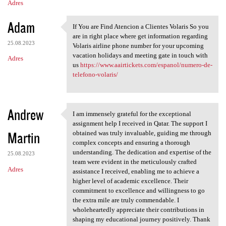
Adres
Adam
If You are Find Atencion a Clientes Volaris So you
If You are Find Atencion a
are in right place where get information regarding
25.08.2023
Volaris airline phone number for your upcoming
vacation holidays and meeting gate in touch with
Adres
us
https://www.aairtickets.com/espanol/numero-de-
telefono-volaris/
Andrew
I am immensely grateful for the exceptional
I am immensely grateful for
assignment help I received in Qatar. The support I
Martin
obtained was truly invaluable, guiding me through
complex concepts and ensuring a thorough
understanding. The dedication and expertise of the
25.08.2023
team were evident in the meticulously crafted
Adres
assistance I received, enabling me to achieve a
higher level of academic excellence. Their
commitment to excellence and willingness to go
the extra mile are truly commendable. I
wholeheartedly appreciate their contributions in
shaping my educational journey positively. Thank