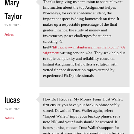
Mary
Thanks for giving us permission to share relevant
Thanks for giving us
information about the top Assignment helper.
Taylor
Nowadays, for every academic student, the
important aspect is doing homework on time. It
makes up a respectable percentage of the final
25.08.2023
grades.Finance, the study of money and
Adres
investments, poses challenges for students
selecting <a
href="
https://www.instantassignmenthelp.com/">A
ssignment
writing service </a>. They seek help due
to topic complexity and reliability concerns.
Instant Assignment Help offers a solution with
vetted finance dissertation topics curated by
experienced Ph.D professionals
lucas
How Do I Recover My Money From Trust Wallet,
How Do I Recover My Money
first ensure you have your backup phrase safely
25.08.2023
stored. Download Trust Wallet again, select
"Import Wallet," input your backup phrase, set a
Adres
new PIN, and your funds should be restored. If
issues persist, contact Trust Wallet's support for
assistance. Always prioritize keeping your backup