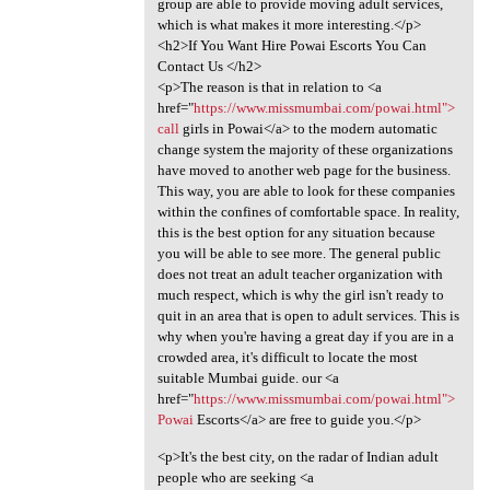
group are able to provide moving adult services,
which is what makes it more interesting.</p>
<h2>If You Want Hire Powai Escorts You Can
Contact Us </h2>
<p>The reason is that in relation to <a
href="
https://www.missmumbai.com/powai.html">
call
girls in Powai</a> to the modern automatic
change system the majority of these organizations
have moved to another web page for the business.
This way, you are able to look for these companies
within the confines of comfortable space. In reality,
this is the best option for any situation because
you will be able to see more. The general public
does not treat an adult teacher organization with
much respect, which is why the girl isn't ready to
quit in an area that is open to adult services. This is
why when you're having a great day if you are in a
crowded area, it's difficult to locate the most
suitable Mumbai guide. our <a
href="
https://www.missmumbai.com/powai.html">
Powai
Escorts</a> are free to guide you.</p>
<p>It's the best city, on the radar of Indian adult
people who are seeking <a