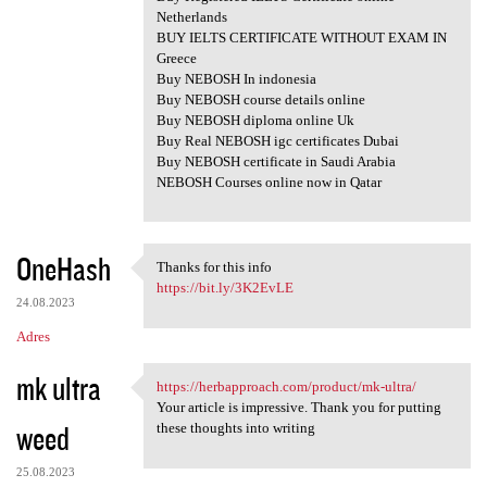
Netherlands
BUY IELTS CERTIFICATE WITHOUT EXAM IN
Greece
Buy NEBOSH In indonesia
Buy NEBOSH course details online
Buy NEBOSH diploma online Uk
Buy Real NEBOSH igc certificates Dubai
Buy NEBOSH certificate in Saudi Arabia
NEBOSH Courses online now in Qatar
OneHash
Thanks for this info
Thanks for this info
https://bit.ly/3K2EvLE
24.08.2023
Adres
mk ultra
https://herbapproach.com/product/mk-ultra/
https://herbapproach.com
Your article is impressive. Thank you for putting
weed
these thoughts into writing
25.08.2023