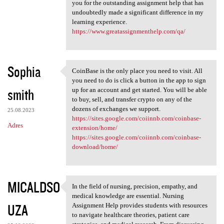
you for the outstanding assignment help that has
undoubtedly made a significant difference in my
learning experience.
https://www.greatassignmenthelp.com/qa/
Sophia
CoinBase is the only place you need to visit. All
CoinBase is the only place
you need to do is click a button in the app to sign
smith
up for an account and get started. You will be able
to buy, sell, and transfer crypto on any of the
dozens of exchanges we support.
25.08.2023
https://sites.google.com/coiinnb.com/coinbase-
Adres
extension/home/
https://sites.google.com/coiinnb.com/coinbase-
download/home/
MICALDSO
In the field of nursing, precision, empathy, and
In the field of nursing,
medical knowledge are essential. Nursing
UZA
Assignment Help provides students with resources
to navigate healthcare theories, patient care