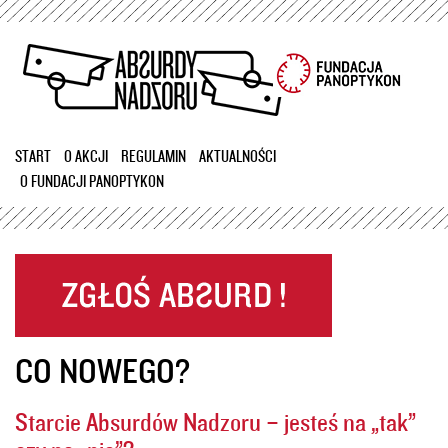
Przejdź
do
treści
START
O AKCJI
REGULAMIN
AKTUALNOŚCI
O FUNDACJI PANOPTYKON
CO NOWEGO?
Starcie Absurdów Nadzoru – jesteś na „tak”