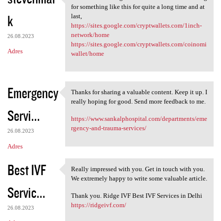
Thanks for such a great
for something like this for quite a long time and at
k
last,
https://sites.google.com/cryptwallets.com/1inch-
network/home
26.08.2023
https://sites.google.com/cryptwallets.com/coinomi
Adres
wallet/home
Emergency
Thanks for sharing a valuable content. Keep it up. I
Thanks for sharing a valuable
really hoping for good. Send more feedback to me.
Servi...
https://www.sankalphospital.com/departments/eme
rgency-and-trauma-services/
26.08.2023
Adres
Best IVF
Really impressed with you. Get in touch with you.
Really impressed with you.
We extremely happy to write some valuable article.
Servic...
Thank you. Ridge IVF Best IVF Services in Delhi
https://ridgeivf.com/
26.08.2023