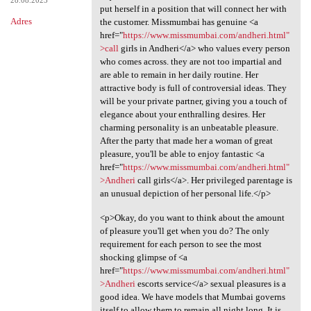
put herself in a position that will connect her with
Adres
the customer. Missmumbai has genuine <a
href="
https://www.missmumbai.com/andheri.html"
>call
girls in Andheri</a> who values every person
who comes across. they are not too impartial and
are able to remain in her daily routine. Her
attractive body is full of controversial ideas. They
will be your private partner, giving you a touch of
elegance about your enthralling desires. Her
charming personality is an unbeatable pleasure.
After the party that made her a woman of great
pleasure, you'll be able to enjoy fantastic <a
href="
https://www.missmumbai.com/andheri.html"
>Andheri
call girls</a>. Her privileged parentage is
an unusual depiction of her personal life.</p>
<p>Okay, do you want to think about the amount
of pleasure you'll get when you do? The only
requirement for each person to see the most
shocking glimpse of <a
href="
https://www.missmumbai.com/andheri.html"
>Andheri
escorts service</a> sexual pleasures is a
good idea. We have models that Mumbai governs
itself to allow them to remain all night long. It is