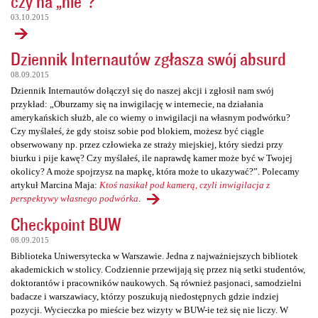
czy na „nie”?
03.10.2015
Dziennik Internautów zgłasza swój absurd
08.09.2015
Dziennik Internautów dołączył się do naszej akcji i zgłosił nam swój
przykład: „Oburzamy się na inwigilację w internecie, na działania
amerykańskich służb, ale co wiemy o inwigilacji na własnym podwórku?
Czy myślałeś, że gdy stoisz sobie pod blokiem, możesz być ciągle
obserwowany np. przez człowieka ze straży miejskiej, który siedzi przy
biurku i pije kawę? Czy myślałeś, ile naprawdę kamer może być w Twojej
okolicy? A może spojrzysz na mapkę, która może to ukazywać?”. Polecamy
artykuł Marcina Maja:
Ktoś nasikał pod kamerą, czyli inwigilacja z
perspektywy własnego podwórka
.
Checkpoint BUW
08.09.2015
Biblioteka Uniwersytecka w Warszawie. Jedna z najważniejszych bibliotek
akademickich w stolicy. Codziennie przewijają się przez nią setki studentów,
doktorantów i pracowników naukowych. Są również pasjonaci, samodzielni
badacze i warszawiacy, którzy poszukują niedostępnych gdzie indziej
pozycji. Wycieczka po mieście bez wizyty w BUW-ie też się nie liczy. W