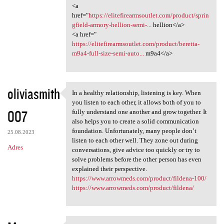
<a
href="
https://elitefirearmsoutlet.com/product/sprin
gfield-armory-hellion-semi-...
hellion</a>
<a href="
https://elitefirearmsoutlet.com/product/beretta-
m9a4-full-size-semi-auto...
m9a4</a>
oliviasmith
In a healthy relationship, listening is key. When
In a healthy relationship,
you listen to each other, it allows both of you to
007
fully understand one another and grow together. It
also helps you to create a solid communication
foundation. Unfortunately, many people don’t
25.08.2023
listen to each other well. They zone out during
Adres
conversations, give advice too quickly or try to
solve problems before the other person has even
explained their perspective.
https://www.arrowmeds.com/product/fildena-100/
https://www.arrowmeds.com/product/fildena/