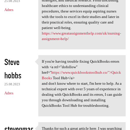
strategies, and medical research. From discussing
25.08.2023
healthcare ethics to understanding clinical
Adres
procedures, these services equip aspiring nurses
with the tools to excel in their studies and later in
their practical roles, ensuring quality care and
patient well-being.
https://www.greatassignmenthelp.com/uk/nursing-
assignment-help/
Steve
If you're having trouble fixing QuickBooks errors
If you're having trouble
with <a rel="dofollow"
hobbs
href="
https://www.quickbookstoolhub.co/">Quick
Books
Tool Hub</a>
and don't know where to start, I'm here to help. As a
25.08.2023
technical expert with over 5 years of experience in
Adres
dealing with QuickBooks and its errors, I can guide
you through downloading and installing
QuickBooks Tool Hub for troubleshooting.
stevenmar
Thanks for such a great article here. I was searching