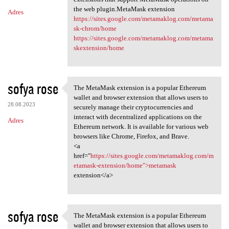
the web plugin.MetaMask extension
Adres
https://sites.google.com/metamaklog.com/metama
sk-chrom/home
https://sites.google.com/metamaklog.com/metama
skextension/home
sofya rose
The MetaMask extension is a popular Ethereum
The MetaMask extension is a
wallet and browser extension that allows users to
28.08.2023
securely manage their cryptocurrencies and
interact with decentralized applications on the
Adres
Ethereum network. It is available for various web
browsers like Chrome, Firefox, and Brave.
<a
href="
https://sites.google.com/metamaklog.com/m
etamask-extension/home">metamask
extension</a>
sofya rose
The MetaMask extension is a popular Ethereum
The MetaMask extension is a
wallet and browser extension that allows users to