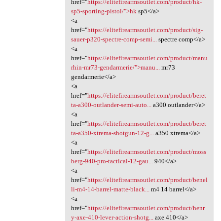
href="
https://elitefirearmsoutlet.com/product/hk-
sp5-sporting-pistol/">hk
sp5</a>
<a
href="
https://elitefirearmsoutlet.com/product/sig-
sauer-p320-spectre-comp-semi...
spectre comp</a>
<a
href="
https://elitefirearmsoutlet.com/product/manu
rhin-mr73-gendarmerie/">manu...
mr73
gendarmerie</a>
<a
href="
https://elitefirearmsoutlet.com/product/beret
ta-a300-outlander-semi-auto...
a300 outlander</a>
<a
href="
https://elitefirearmsoutlet.com/product/beret
ta-a350-xtrema-shotgun-12-g...
a350 xtrema</a>
<a
href="
https://elitefirearmsoutlet.com/product/moss
berg-940-pro-tactical-12-gau...
940</a>
<a
href="
https://elitefirearmsoutlet.com/product/benel
li-m4-14-barrel-matte-black...
m4 14 barrel</a>
<a
href="
https://elitefirearmsoutlet.com/product/henr
y-axe-410-lever-action-shotg...
axe 410</a>