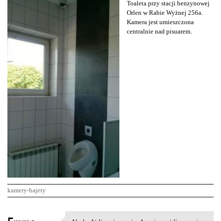
Toaleta przy stacji benzynowej
Orlen w Rabie Wyżnej 256a.
Kamera jest umieszczona
centralnie nad pisuarem.
kamery-bajery
K