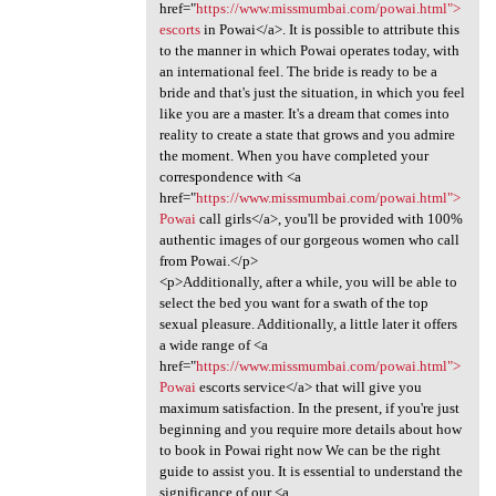
href="
https://www.missmumbai.com/powai.html">
escorts
in Powai</a>. It is possible to attribute this
to the manner in which Powai operates today, with
an international feel. The bride is ready to be a
bride and that's just the situation, in which you feel
like you are a master. It's a dream that comes into
reality to create a state that grows and you admire
the moment. When you have completed your
correspondence with <a
href="
https://www.missmumbai.com/powai.html">
Powai
call girls</a>, you'll be provided with 100%
authentic images of our gorgeous women who call
from Powai.</p>
<p>Additionally, after a while, you will be able to
select the bed you want for a swath of the top
sexual pleasure. Additionally, a little later it offers
a wide range of <a
href="
https://www.missmumbai.com/powai.html">
Powai
escorts service</a> that will give you
maximum satisfaction. In the present, if you're just
beginning and you require more details about how
to book in Powai right now We can be the right
guide to assist you. It is essential to understand the
significance of our <a