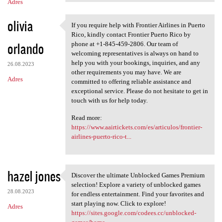
Adres
olivia
If you require help with Frontier Airlines in Puerto
If you require help with
Rico, kindly contact Frontier Puerto Rico by
orlando
phone at +1-845-459-2806. Our team of
welcoming representatives is always on hand to
help you with your bookings, inquiries, and any
26.08.2023
other requirements you may have. We are
Adres
committed to offering reliable assistance and
exceptional service. Please do not hesitate to get in
touch with us for help today.
Read more:
https://www.aairtickets.com/es/articulos/frontier-
airlines-puerto-rico-t...
hazel jones
Discover the ultimate Unblocked Games Premium
Discover the ultimate
selection! Explore a variety of unblocked games
28.08.2023
for endless entertainment. Find your favorites and
start playing now. Click to explore!
Adres
https://sites.google.com/codees.cc/unblocked-