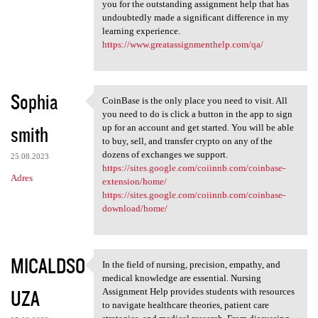
you for the outstanding assignment help that has
undoubtedly made a significant difference in my
learning experience.
https://www.greatassignmenthelp.com/qa/
Sophia
CoinBase is the only place you need to visit. All
CoinBase is the only place
you need to do is click a button in the app to sign
smith
up for an account and get started. You will be able
to buy, sell, and transfer crypto on any of the
dozens of exchanges we support.
25.08.2023
https://sites.google.com/coiinnb.com/coinbase-
Adres
extension/home/
https://sites.google.com/coiinnb.com/coinbase-
download/home/
MICALDSO
In the field of nursing, precision, empathy, and
In the field of nursing,
medical knowledge are essential. Nursing
UZA
Assignment Help provides students with resources
to navigate healthcare theories, patient care