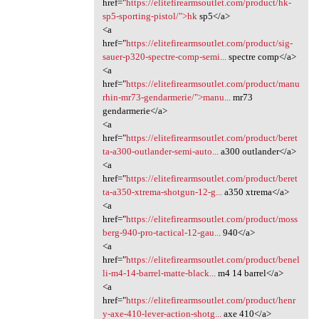
href="
https://elitefirearmsoutlet.com/product/hk-
sp5-sporting-pistol/">hk
sp5</a>
<a
href="
https://elitefirearmsoutlet.com/product/sig-
sauer-p320-spectre-comp-semi...
spectre comp</a>
<a
href="
https://elitefirearmsoutlet.com/product/manu
rhin-mr73-gendarmerie/">manu...
mr73
gendarmerie</a>
<a
href="
https://elitefirearmsoutlet.com/product/beret
ta-a300-outlander-semi-auto...
a300 outlander</a>
<a
href="
https://elitefirearmsoutlet.com/product/beret
ta-a350-xtrema-shotgun-12-g...
a350 xtrema</a>
<a
href="
https://elitefirearmsoutlet.com/product/moss
berg-940-pro-tactical-12-gau...
940</a>
<a
href="
https://elitefirearmsoutlet.com/product/benel
li-m4-14-barrel-matte-black...
m4 14 barrel</a>
<a
href="
https://elitefirearmsoutlet.com/product/henr
y-axe-410-lever-action-shotg...
axe 410</a>