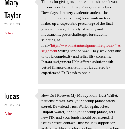
Mary
Thanks for giving us permission to share relevant
Thanks for giving us
information about the top Assignment helper.
Taylor
Nowadays, for every academic student, the
important aspect is doing homework on time. It
makes up a respectable percentage of the final
25.08.2023
grades.Finance, the study of money and
Adres
investments, poses challenges for students
selecting <a
href="
https://www.instantassignmenthelp.com/">A
ssignment
writing service </a>. They seek help due
to topic complexity and reliability concerns.
Instant Assignment Help offers a solution with
vetted finance dissertation topics curated by
experienced Ph.D professionals
lucas
How Do I Recover My Money From Trust Wallet,
How Do I Recover My Money
first ensure you have your backup phrase safely
25.08.2023
stored. Download Trust Wallet again, select
"Import Wallet," input your backup phrase, set a
Adres
new PIN, and your funds should be restored. If
issues persist, contact Trust Wallet's support for
assistance. Always prioritize keeping your backup