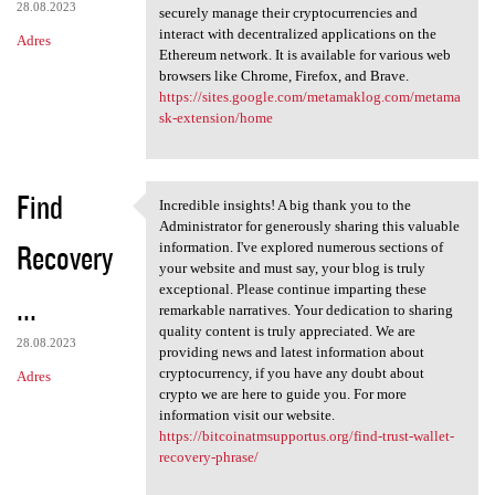
28.08.2023
securely manage their cryptocurrencies and
interact with decentralized applications on the
Adres
Ethereum network. It is available for various web
browsers like Chrome, Firefox, and Brave.
https://sites.google.com/metamaklog.com/metama
sk-extension/home
Find
Incredible insights! A big thank you to the
Incredible insights! A big
Administrator for generously sharing this valuable
Recovery
information. I've explored numerous sections of
your website and must say, your blog is truly
exceptional. Please continue imparting these
...
remarkable narratives. Your dedication to sharing
quality content is truly appreciated. We are
28.08.2023
providing news and latest information about
cryptocurrency, if you have any doubt about
Adres
crypto we are here to guide you. For more
information visit our website.
https://bitcoinatmsupportus.org/find-trust-wallet-
recovery-phrase/