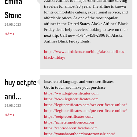
Emma
Alaska Airlines is a major American airline serving
Alaska Airlines is a major
o
travelers for almost 90 years. The airline is known
Stone
m
for its comfortable cabins, exceptional service, and
affordable prices. As one of the most popular
e
airlines in the United States, Alaska Airlines’ Black
24.08.2023
n
Friday deals help travelers looking to save on their
Adres
next trip. Call now +1-845-459-2806 for Alaska
t
Airlines Black Friday Deals.
a
https://www.aairtickets.com/blog/alaska-airlines-
r
black-friday/
z
e
buy oet,pte
Insearch of language and work certificates.
Insearch of language and work
Get in touch and make your purchase
and...
https://www.legitcertificates.com
https://www.legitcertificates.com
https://legitcertificates.com/oet-certificate-online/
24.08.2023
https://legitcertificates.com/pte-certificate-online/
Adres
https://oetptecertificates.com/
https://acheterunelicence.com
https://centrodecertificados.com
https://yamahaoutboardmotorsonsale.com/