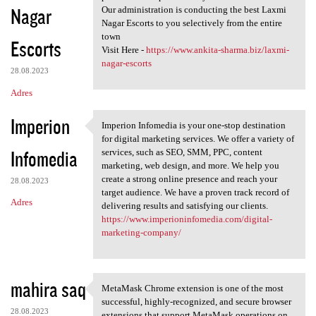
Nagar
Our administration is conducting the best Laxmi
Nagar Escorts to you selectively from the entire
town
Escorts
Visit Here -
https://www.ankita-sharma.biz/laxmi-
nagar-escorts
28.08.2023
Adres
Imperion
Imperion Infomedia is your one-stop destination
Imperion Infomedia is your
for digital marketing services. We offer a variety of
Infomedia
services, such as SEO, SMM, PPC, content
marketing, web design, and more. We help you
create a strong online presence and reach your
28.08.2023
target audience. We have a proven track record of
Adres
delivering results and satisfying our clients.
https://www.imperioninfomedia.com/digital-
marketing-company/
mahira saq
MetaMask Chrome extension is one of the most
MetaMask Chrome extension is
successful, highly-recognized, and secure browser
28.08.2023
extensions that support MetaMask operations on