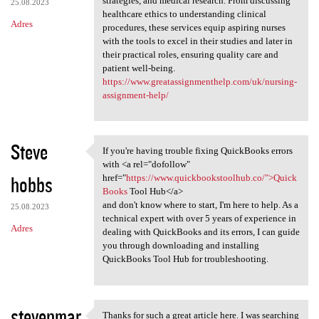
strategies, and medical research. From discussing
25.08.2023
healthcare ethics to understanding clinical
Adres
procedures, these services equip aspiring nurses
with the tools to excel in their studies and later in
their practical roles, ensuring quality care and
patient well-being.
https://www.greatassignmenthelp.com/uk/nursing-
assignment-help/
Steve
If you're having trouble fixing QuickBooks errors
If you're having trouble
with <a rel="dofollow"
hobbs
href="
https://www.quickbookstoolhub.co/">Quick
Books
Tool Hub</a>
and don't know where to start, I'm here to help. As a
25.08.2023
technical expert with over 5 years of experience in
Adres
dealing with QuickBooks and its errors, I can guide
you through downloading and installing
QuickBooks Tool Hub for troubleshooting.
stevenmar
Thanks for such a great article here. I was searching