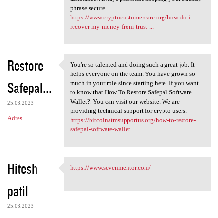
phrase secure.
https://www.cryptocustomercare.org/how-do-i-
recover-my-money-from-trust-...
Restore
You're so talented and doing such a great job. It
You're so talented and doing
helps everyone on the team. You have grown so
Safepal...
much in your role since starting here. If you want
to know that How To Restore Safepal Software
Wallet?. You can visit our website. We are
25.08.2023
providing technical support for crypto users.
Adres
https://bitcoinatmsupportus.org/how-to-restore-
safepal-software-wallet
Hitesh
https://www.sevenmentor.com/
https://www.sevenmentor.com/
patil
25.08.2023