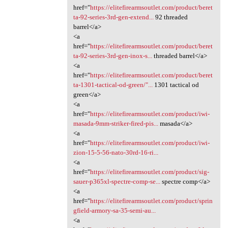
href="
https://elitefirearmsoutlet.com/product/beret
ta-92-series-3rd-gen-extend...
92 threaded
barrel</a>
<a
href="
https://elitefirearmsoutlet.com/product/beret
ta-92-series-3rd-gen-inox-s...
threaded barrel</a>
<a
href="
https://elitefirearmsoutlet.com/product/beret
ta-1301-tactical-od-green/"...
1301 tactical od
green</a>
<a
href="
https://elitefirearmsoutlet.com/product/iwi-
masada-9mm-striker-fired-pis...
masada</a>
<a
href="
https://elitefirearmsoutlet.com/product/iwi-
zion-15-5-56-nato-30rd-16-ri...
<a
href="
https://elitefirearmsoutlet.com/product/sig-
sauer-p365xl-spectre-comp-se...
spectre comp</a>
<a
href="
https://elitefirearmsoutlet.com/product/sprin
gfield-armory-sa-35-semi-au...
<a