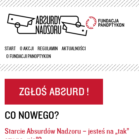
Przejdź
do
treści
START
O AKCJI
REGULAMIN
AKTUALNOŚCI
O FUNDACJI PANOPTYKON
CO NOWEGO?
Starcie Absurdów Nadzoru – jesteś na „tak”