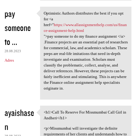
pay
Optimistic Authors distributes the best if you opt
Optimistic Authors
for <a
someone
href="
https://www.allassignmenthelp.com/us/finan
ce-assignment-help.html
">pay someone to do my finance assignment </a>
to ...
.Finance projects are an essential part of researchers
for commercial, law, and academics scholars. These
28.08.2023
preps are real-life imitations that need in-depth
investigate and examination. Scholars must
Adres
classify the problematic, collect, analyse, and
deliver references. However, these projects can be
fairly inefficient and stimulating. This is anywhere
the Finance online assignment help specialists
originate in.
ayaishase
<h1>Call To Reserve For Missmumbai Call Girl in
<h1>Call To Reserve For
Andheri</h1>
n
<p>Missmumbai will investigate the definite
requirements of her clients and understands how to
28.08.2023