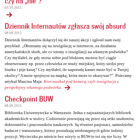
czy na „nie”?
03.10.2015
Dziennik Internautów zgłasza swój absurd
08.09.2015
Dziennik Internautów dołączył się do naszej akcji i zgłosił nam swój
przykład: „Oburzamy się na inwigilację w internecie, na działania
amerykańskich służb, ale co wiemy o inwigilacji na własnym podwórku?
Czy myślałeś, że gdy stoisz sobie pod blokiem, możesz być ciągle
obserwowany np. przez człowieka ze straży miejskiej, który siedzi przy
biurku i pije kawę? Czy myślałeś, ile naprawdę kamer może być w Twojej
okolicy? A może spojrzysz na mapkę, która może to ukazywać?”. Polecamy
artykuł Marcina Maja:
Ktoś nasikał pod kamerą, czyli inwigilacja z
perspektywy własnego podwórka
.
Checkpoint BUW
08.09.2015
Biblioteka Uniwersytecka w Warszawie. Jedna z najważniejszych bibliotek
akademickich w stolicy. Codziennie przewijają się przez nią setki studentów,
doktorantów i pracowników naukowych. Są również pasjonaci, samodzielni
badacze i warszawiacy, którzy poszukują niedostępnych gdzie indziej
pozycji. Wycieczka po mieście bez wizyty w BUW-ie też się nie liczy. W