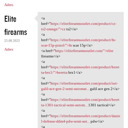
Adres
Elite
<a
<a href="https:/
href="
https://elitefirearmsoutlet.com/product/cz-
firearms
ts2-orange/">cz
ts2</a>
<a
href="
https://elitefirearmsoutlet.com/product/fn-
25.08.2023
scar-15p-pistol/">fn
scar 15p</a>
Adres
<a href="
https://elitefirearmsoutlet.com/">elite
firearms</a>
<a
href="
https://elitefirearmsoutlet.com/product/beret
ta-brx1/">beretta
brx1</a>
<a
href="
https://elitefirearmsoutlet.com/product/iwi-
galil-ace-gen-2-semi-automat...
galil ace gen 2</a>
<a
href="
https://elitefirearmsoutlet.com/product/beret
ta-1301-tactical-semi-autom...
1301 tactical</a>
<a
href="
https://elitefirearmsoutlet.com/product/danie
l-defense-ddm4-pdw-semi-aut...
pdw</a>
<a