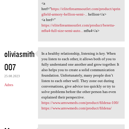
<a
href="
https://elitefirearmsoutlet.com/product/sprin
gfield-armory-hellion-semi-...
hellion</a>
<a href="
https://elitefirearmsoutlet.com/product/beretta-
m9a4-full-size-semi-auto...
m9a4</a>
oliviasmith
In a healthy relationship, listening is key. When
In a healthy relationship,
you listen to each other, it allows both of you to
007
fully understand one another and grow together. It
also helps you to create a solid communication
foundation. Unfortunately, many people don’t
25.08.2023
listen to each other well. They zone out during
Adres
conversations, give advice too quickly or try to
solve problems before the other person has even
explained their perspective.
https://www.arrowmeds.com/product/fildena-100/
https://www.arrowmeds.com/product/fildena/