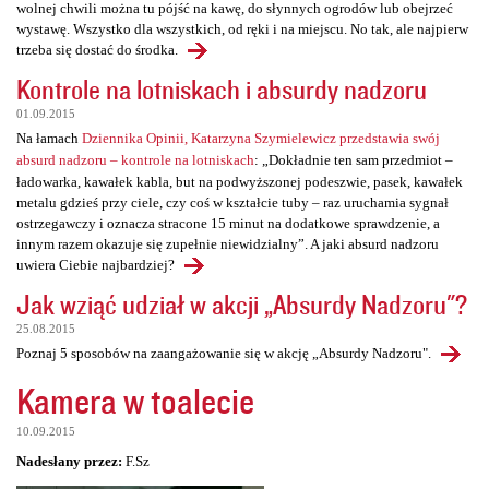
wolnej chwili można tu pójść na kawę, do słynnych ogrodów lub obejrzeć
wystawę. Wszystko dla wszystkich, od ręki i na miejscu. No tak, ale najpierw
trzeba się dostać do środka.
Kontrole na lotniskach i absurdy nadzoru
01.09.2015
Na łamach
Dziennika Opinii, Katarzyna Szymielewicz przedstawia swój
absurd nadzoru – kontrole na lotniskach
: „Dokładnie ten sam przedmiot –
ładowarka, kawałek kabla, but na podwyższonej podeszwie, pasek, kawałek
metalu gdzieś przy ciele, czy coś w kształcie tuby – raz uruchamia sygnał
ostrzegawczy i oznacza stracone 15 minut na dodatkowe sprawdzenie, a
innym razem okazuje się zupełnie niewidzialny”. A jaki absurd nadzoru
uwiera Ciebie najbardziej?
Jak wziąć udział w akcji „Absurdy Nadzoru"?
25.08.2015
Poznaj 5 sposobów na zaangażowanie się w akcję „Absurdy Nadzoru".
Kamera w toalecie
10.09.2015
Nadesłany przez:
F.Sz