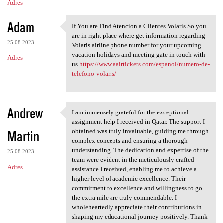
Adres
Adam
If You are Find Atencion a Clientes Volaris So you
If You are Find Atencion a
are in right place where get information regarding
25.08.2023
Volaris airline phone number for your upcoming
vacation holidays and meeting gate in touch with
Adres
us
https://www.aairtickets.com/espanol/numero-de-
telefono-volaris/
Andrew
I am immensely grateful for the exceptional
I am immensely grateful for
assignment help I received in Qatar. The support I
Martin
obtained was truly invaluable, guiding me through
complex concepts and ensuring a thorough
understanding. The dedication and expertise of the
25.08.2023
team were evident in the meticulously crafted
Adres
assistance I received, enabling me to achieve a
higher level of academic excellence. Their
commitment to excellence and willingness to go
the extra mile are truly commendable. I
wholeheartedly appreciate their contributions in
shaping my educational journey positively. Thank