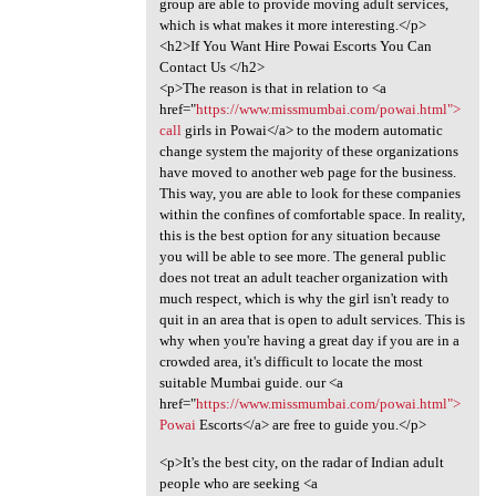
group are able to provide moving adult services,
which is what makes it more interesting.</p>
<h2>If You Want Hire Powai Escorts You Can
Contact Us </h2>
<p>The reason is that in relation to <a
href="
https://www.missmumbai.com/powai.html">
call
girls in Powai</a> to the modern automatic
change system the majority of these organizations
have moved to another web page for the business.
This way, you are able to look for these companies
within the confines of comfortable space. In reality,
this is the best option for any situation because
you will be able to see more. The general public
does not treat an adult teacher organization with
much respect, which is why the girl isn't ready to
quit in an area that is open to adult services. This is
why when you're having a great day if you are in a
crowded area, it's difficult to locate the most
suitable Mumbai guide. our <a
href="
https://www.missmumbai.com/powai.html">
Powai
Escorts</a> are free to guide you.</p>
<p>It's the best city, on the radar of Indian adult
people who are seeking <a