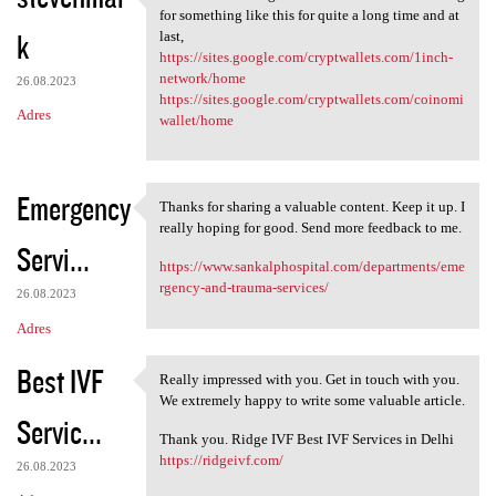
Thanks for such a great
for something like this for quite a long time and at
k
last,
https://sites.google.com/cryptwallets.com/1inch-
network/home
26.08.2023
https://sites.google.com/cryptwallets.com/coinomi
Adres
wallet/home
Emergency
Thanks for sharing a valuable content. Keep it up. I
Thanks for sharing a valuable
really hoping for good. Send more feedback to me.
Servi...
https://www.sankalphospital.com/departments/eme
rgency-and-trauma-services/
26.08.2023
Adres
Best IVF
Really impressed with you. Get in touch with you.
Really impressed with you.
We extremely happy to write some valuable article.
Servic...
Thank you. Ridge IVF Best IVF Services in Delhi
https://ridgeivf.com/
26.08.2023