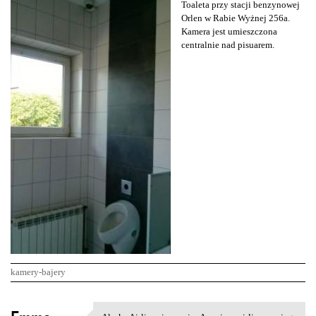
Toaleta przy stacji benzynowej
Orlen w Rabie Wyżnej 256a.
Kamera jest umieszczona
centralnie nad pisuarem.
kamery-bajery
K