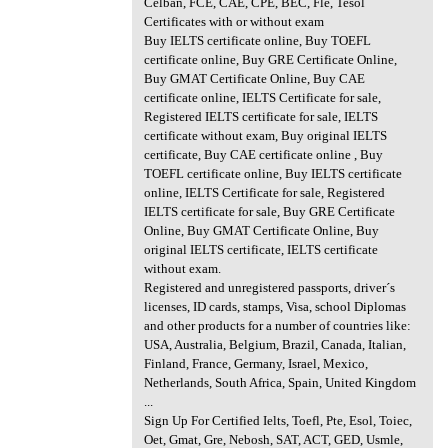
Celban, FCE, CAE, CPE, BEC, Fle, Tesol
Certificates with or without exam
Buy IELTS certificate online, Buy TOEFL
certificate online, Buy GRE Certificate Online,
Buy GMAT Certificate Online, Buy CAE
certificate online, IELTS Certificate for sale,
Registered IELTS certificate for sale, IELTS
certificate without exam, Buy original IELTS
certificate, Buy CAE certificate online , Buy
TOEFL certificate online, Buy IELTS certificate
online, IELTS Certificate for sale, Registered
IELTS certificate for sale, Buy GRE Certificate
Online, Buy GMAT Certificate Online, Buy
original IELTS certificate, IELTS certificate
without exam.
Registered and unregistered passports, driver´s
licenses, ID cards, stamps, Visa, school Diplomas
and other products for a number of countries like:
USA, Australia, Belgium, Brazil, Canada, Italian,
Finland, France, Germany, Israel, Mexico,
Netherlands, South Africa, Spain, United Kingdom
...
Sign Up For Certified Ielts, Toefl, Pte, Esol, Toiec,
Oet, Gmat, Gre, Nebosh, SAT, ACT, GED, Usmle,