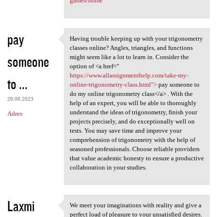
games/home
pay
Having trouble keeping up with your trigonometry
Having trouble keeping up
classes online? Angles, triangles, and functions
someone
might seem like a lot to learn in. Consider the
option of <a href="
https://www.allassignmenthelp.com/take-my-
to ...
online-trigonometry-class.html">
pay someone to
do my online trigonometry class</a> . With the
28.08.2023
help of an expert, you will be able to thoroughly
understand the ideas of trigonometry, finish your
Adres
projects precisely, and do exceptionally well on
tests. You may save time and improve your
comprehension of trigonometry with the help of
seasoned professionals. Choose reliable providers
that value academic honesty to ensure a productive
collaboration in your studies.
Laxmi
We meet your imaginations with reality and give a
We meet your imaginations
perfect load of pleasure to your unsatisfied desires.