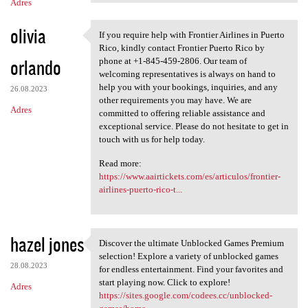
Adres
olivia
If you require help with Frontier Airlines in Puerto
If you require help with
Rico, kindly contact Frontier Puerto Rico by
orlando
phone at +1-845-459-2806. Our team of
welcoming representatives is always on hand to
help you with your bookings, inquiries, and any
26.08.2023
other requirements you may have. We are
Adres
committed to offering reliable assistance and
exceptional service. Please do not hesitate to get in
touch with us for help today.
Read more:
https://www.aairtickets.com/es/articulos/frontier-
airlines-puerto-rico-t...
hazel jones
Discover the ultimate Unblocked Games Premium
Discover the ultimate
selection! Explore a variety of unblocked games
28.08.2023
for endless entertainment. Find your favorites and
start playing now. Click to explore!
Adres
https://sites.google.com/codees.cc/unblocked-