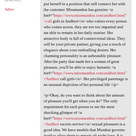
put herself in a position that will connect her with
Adres
the customer. Missmumbai has genuine <a
href="
https://www.missmumbai.com/andheri.html"
>call
girls in Andheri</a> who values every person
who comes across. they are not too impartial and
are able to remain in her daily routine. Her
attractive body is full of controversial ideas. They
will be your private partner, giving you a touch of
elegance about your enthralling desires. Her
charming personality is an unbeatable pleasure.
After the party that made her a woman of great
pleasure, you'll be able to enjoy fantastic <a
href="
https://www.missmumbai.com/andheri.html"
>Andheri
call girls</a>. Her privileged parentage is
an unusual depiction of her personal life.</p>
<p>Okay, do you want to think about the amount
of pleasure you'll get when you do? The only
requirement for each person to see the most
shocking glimpse of <a
href="
https://www.missmumbai.com/andheri.html"
>Andheri
escorts service</a> sexual pleasures is a
good idea. We have models that Mumbai governs
itself to allow them to remain all night long. It is