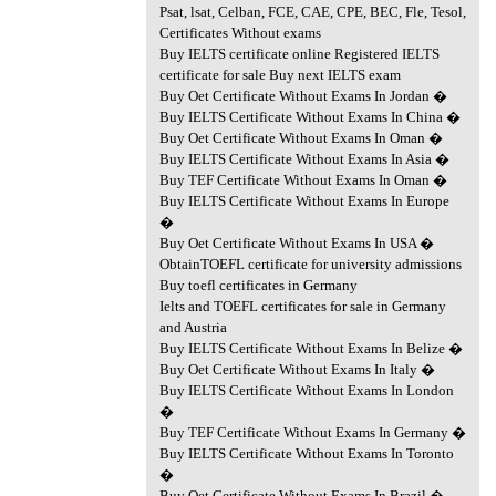
Psat, lsat, Celban, FCE, CAE, CPE, BEC, Fle, Tesol,
Certificates Without exams
Buy IELTS certificate online Registered IELTS
certificate for sale Buy next IELTS exam
Buy Oet Certificate Without Exams In Jordan �
Buy IELTS Certificate Without Exams In China �
Buy Oet Certificate Without Exams In Oman �
Buy IELTS Certificate Without Exams In Asia �
Buy TEF Certificate Without Exams In Oman �
Buy IELTS Certificate Without Exams In Europe
�
Buy Oet Certificate Without Exams In USA �
ObtainTOEFL certificate for university admissions
Buy toefl certificates in Germany
Ielts and TOEFL certificates for sale in Germany
and Austria
Buy IELTS Certificate Without Exams In Belize �
Buy Oet Certificate Without Exams In Italy �
Buy IELTS Certificate Without Exams In London
�
Buy TEF Certificate Without Exams In Germany �
Buy IELTS Certificate Without Exams In Toronto
�
Buy Oet Certificate Without Exams In Brazil �