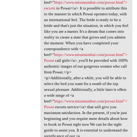
href="
https://www.missmumbai.com/powai.html">
escorts
in Powai</a>. It is possible to attribute this
to the manner in which Powai operates today, with
an international feel. The bride is ready to be a
bride and that's just the situation, in which you feel
like you are a master. It's a dream that comes into
reality to create a state that grows and you admire
the moment. When you have completed your
correspondence with <a
href="
https://www.missmumbai.com/powai.html">
Powai
call girls</a>, you'll be provided with 100%
authentic images of our gorgeous women who call
from Powai.</p>
<p>Additionally, after a while, you will be able to
select the bed you want for a swath of the top
sexual pleasure. Additionally, a little later it offers
a wide range of <a
href="
https://www.missmumbai.com/powai.html">
Powai
escorts service</a> that will give you
maximum satisfaction. In the present, if you're just
beginning and you require more details about how
to book in Powai right now We can be the right
guide to assist you. It is essential to understand the
significance of our <a