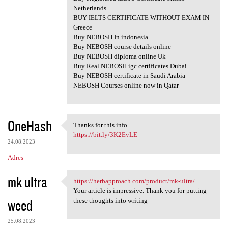
Netherlands
BUY IELTS CERTIFICATE WITHOUT EXAM IN
Greece
Buy NEBOSH In indonesia
Buy NEBOSH course details online
Buy NEBOSH diploma online Uk
Buy Real NEBOSH igc certificates Dubai
Buy NEBOSH certificate in Saudi Arabia
NEBOSH Courses online now in Qatar
OneHash
Thanks for this info
Thanks for this info
https://bit.ly/3K2EvLE
24.08.2023
Adres
mk ultra
https://herbapproach.com/product/mk-ultra/
https://herbapproach.com
Your article is impressive. Thank you for putting
weed
these thoughts into writing
25.08.2023