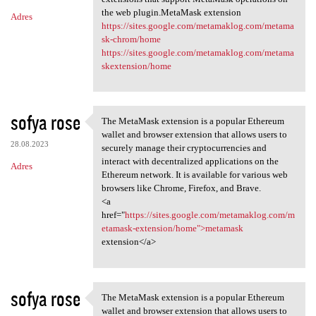
the web plugin.MetaMask extension
Adres
https://sites.google.com/metamaklog.com/metama
sk-chrom/home
https://sites.google.com/metamaklog.com/metama
skextension/home
sofya rose
The MetaMask extension is a popular Ethereum
The MetaMask extension is a
wallet and browser extension that allows users to
28.08.2023
securely manage their cryptocurrencies and
interact with decentralized applications on the
Adres
Ethereum network. It is available for various web
browsers like Chrome, Firefox, and Brave.
<a
href="
https://sites.google.com/metamaklog.com/m
etamask-extension/home">metamask
extension</a>
sofya rose
The MetaMask extension is a popular Ethereum
The MetaMask extension is a
wallet and browser extension that allows users to