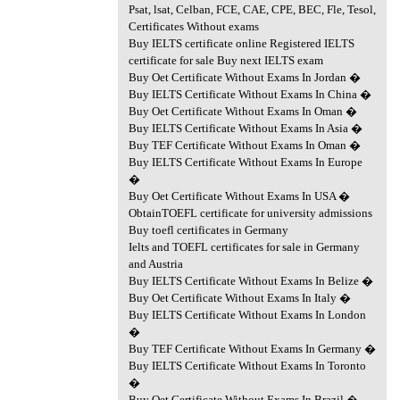
Psat, lsat, Celban, FCE, CAE, CPE, BEC, Fle, Tesol,
Certificates Without exams
Buy IELTS certificate online Registered IELTS
certificate for sale Buy next IELTS exam
Buy Oet Certificate Without Exams In Jordan �
Buy IELTS Certificate Without Exams In China �
Buy Oet Certificate Without Exams In Oman �
Buy IELTS Certificate Without Exams In Asia �
Buy TEF Certificate Without Exams In Oman �
Buy IELTS Certificate Without Exams In Europe
�
Buy Oet Certificate Without Exams In USA �
ObtainTOEFL certificate for university admissions
Buy toefl certificates in Germany
Ielts and TOEFL certificates for sale in Germany
and Austria
Buy IELTS Certificate Without Exams In Belize �
Buy Oet Certificate Without Exams In Italy �
Buy IELTS Certificate Without Exams In London
�
Buy TEF Certificate Without Exams In Germany �
Buy IELTS Certificate Without Exams In Toronto
�
Buy Oet Certificate Without Exams In Brazil �