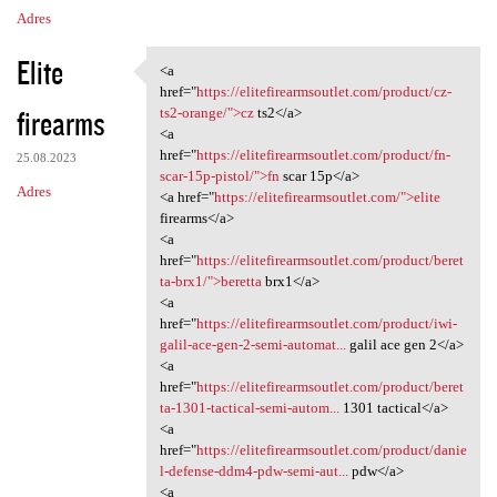
Adres
Elite
<a
<a href="https:/
href="
https://elitefirearmsoutlet.com/product/cz-
firearms
ts2-orange/">cz
ts2</a>
<a
href="
https://elitefirearmsoutlet.com/product/fn-
25.08.2023
scar-15p-pistol/">fn
scar 15p</a>
Adres
<a href="
https://elitefirearmsoutlet.com/">elite
firearms</a>
<a
href="
https://elitefirearmsoutlet.com/product/beret
ta-brx1/">beretta
brx1</a>
<a
href="
https://elitefirearmsoutlet.com/product/iwi-
galil-ace-gen-2-semi-automat...
galil ace gen 2</a>
<a
href="
https://elitefirearmsoutlet.com/product/beret
ta-1301-tactical-semi-autom...
1301 tactical</a>
<a
href="
https://elitefirearmsoutlet.com/product/danie
l-defense-ddm4-pdw-semi-aut...
pdw</a>
<a