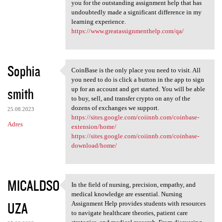
you for the outstanding assignment help that has
undoubtedly made a significant difference in my
learning experience.
https://www.greatassignmenthelp.com/qa/
Sophia
CoinBase is the only place you need to visit. All
CoinBase is the only place
you need to do is click a button in the app to sign
smith
up for an account and get started. You will be able
to buy, sell, and transfer crypto on any of the
dozens of exchanges we support.
25.08.2023
https://sites.google.com/coiinnb.com/coinbase-
Adres
extension/home/
https://sites.google.com/coiinnb.com/coinbase-
download/home/
MICALDSO
In the field of nursing, precision, empathy, and
In the field of nursing,
medical knowledge are essential. Nursing
UZA
Assignment Help provides students with resources
to navigate healthcare theories, patient care