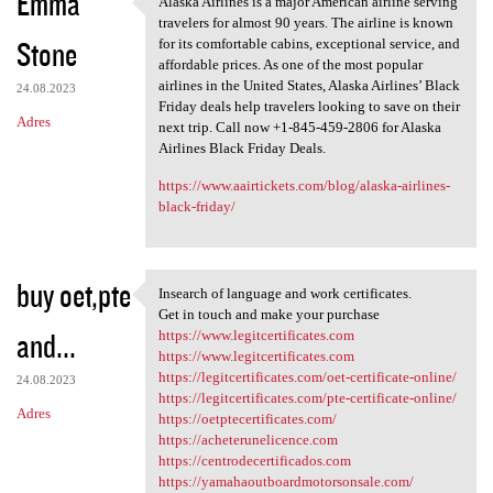
Emma
Alaska Airlines is a major American airline serving
Alaska Airlines is a major
o
travelers for almost 90 years. The airline is known
Stone
m
for its comfortable cabins, exceptional service, and
affordable prices. As one of the most popular
e
airlines in the United States, Alaska Airlines’ Black
24.08.2023
n
Friday deals help travelers looking to save on their
Adres
next trip. Call now +1-845-459-2806 for Alaska
t
Airlines Black Friday Deals.
a
https://www.aairtickets.com/blog/alaska-airlines-
r
black-friday/
z
e
buy oet,pte
Insearch of language and work certificates.
Insearch of language and work
Get in touch and make your purchase
and...
https://www.legitcertificates.com
https://www.legitcertificates.com
https://legitcertificates.com/oet-certificate-online/
24.08.2023
https://legitcertificates.com/pte-certificate-online/
Adres
https://oetptecertificates.com/
https://acheterunelicence.com
https://centrodecertificados.com
https://yamahaoutboardmotorsonsale.com/