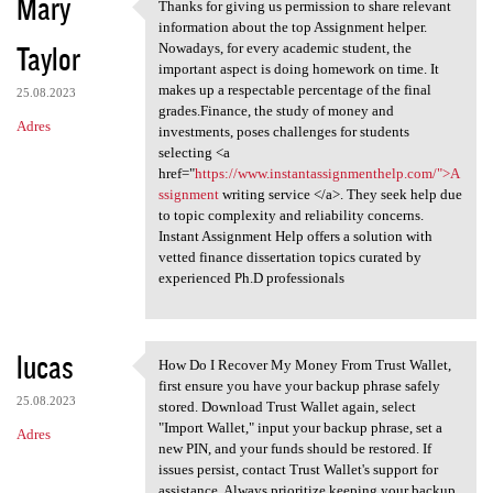
Mary
Thanks for giving us permission to share relevant
Thanks for giving us
information about the top Assignment helper.
Taylor
Nowadays, for every academic student, the
important aspect is doing homework on time. It
makes up a respectable percentage of the final
25.08.2023
grades.Finance, the study of money and
Adres
investments, poses challenges for students
selecting <a
href="
https://www.instantassignmenthelp.com/">A
ssignment
writing service </a>. They seek help due
to topic complexity and reliability concerns.
Instant Assignment Help offers a solution with
vetted finance dissertation topics curated by
experienced Ph.D professionals
lucas
How Do I Recover My Money From Trust Wallet,
How Do I Recover My Money
first ensure you have your backup phrase safely
25.08.2023
stored. Download Trust Wallet again, select
"Import Wallet," input your backup phrase, set a
Adres
new PIN, and your funds should be restored. If
issues persist, contact Trust Wallet's support for
assistance. Always prioritize keeping your backup