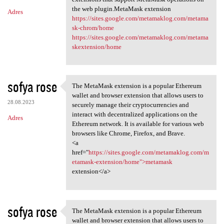
the web plugin.MetaMask extension
Adres
https://sites.google.com/metamaklog.com/metama
sk-chrom/home
https://sites.google.com/metamaklog.com/metama
skextension/home
sofya rose
The MetaMask extension is a popular Ethereum
The MetaMask extension is a
wallet and browser extension that allows users to
28.08.2023
securely manage their cryptocurrencies and
interact with decentralized applications on the
Adres
Ethereum network. It is available for various web
browsers like Chrome, Firefox, and Brave.
<a
href="
https://sites.google.com/metamaklog.com/m
etamask-extension/home">metamask
extension</a>
sofya rose
The MetaMask extension is a popular Ethereum
The MetaMask extension is a
wallet and browser extension that allows users to