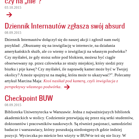
czy na „nie”?
03.10.2015
Dziennik Internautów zgłasza swój absurd
08.09.2015
Dziennik Internautów dołączył się do naszej akcji i zgłosił nam swój
przykład: „Oburzamy się na inwigilację w internecie, na działania
amerykańskich służb, ale co wiemy o inwigilacji na własnym podwórku?
Czy myślałeś, że gdy stoisz sobie pod blokiem, możesz być ciągle
obserwowany np. przez człowieka ze straży miejskiej, który siedzi przy
biurku i pije kawę? Czy myślałeś, ile naprawdę kamer może być w Twojej
okolicy? A może spojrzysz na mapkę, która może to ukazywać?”. Polecamy
artykuł Marcina Maja:
Ktoś nasikał pod kamerą, czyli inwigilacja z
perspektywy własnego podwórka
.
Checkpoint BUW
08.09.2015
Biblioteka Uniwersytecka w Warszawie. Jedna z najważniejszych bibliotek
akademickich w stolicy. Codziennie przewijają się przez nią setki studentów,
doktorantów i pracowników naukowych. Są również pasjonaci, samodzielni
badacze i warszawiacy, którzy poszukują niedostępnych gdzie indziej
pozycji. Wycieczka po mieście bez wizyty w BUW-ie też się nie liczy. W