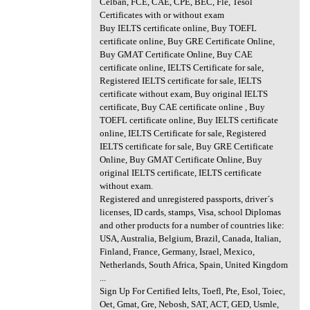
Celban, FCE, CAE, CPE, BEC, Fle, Tesol
Certificates with or without exam
Buy IELTS certificate online, Buy TOEFL
certificate online, Buy GRE Certificate Online,
Buy GMAT Certificate Online, Buy CAE
certificate online, IELTS Certificate for sale,
Registered IELTS certificate for sale, IELTS
certificate without exam, Buy original IELTS
certificate, Buy CAE certificate online , Buy
TOEFL certificate online, Buy IELTS certificate
online, IELTS Certificate for sale, Registered
IELTS certificate for sale, Buy GRE Certificate
Online, Buy GMAT Certificate Online, Buy
original IELTS certificate, IELTS certificate
without exam.
Registered and unregistered passports, driver´s
licenses, ID cards, stamps, Visa, school Diplomas
and other products for a number of countries like:
USA, Australia, Belgium, Brazil, Canada, Italian,
Finland, France, Germany, Israel, Mexico,
Netherlands, South Africa, Spain, United Kingdom
...
Sign Up For Certified Ielts, Toefl, Pte, Esol, Toiec,
Oet, Gmat, Gre, Nebosh, SAT, ACT, GED, Usmle,