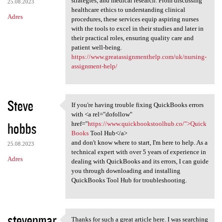
strategies, and medical research. From discussing
25.08.2023
healthcare ethics to understanding clinical
Adres
procedures, these services equip aspiring nurses
with the tools to excel in their studies and later in
their practical roles, ensuring quality care and
patient well-being.
https://www.greatassignmenthelp.com/uk/nursing-
assignment-help/
Steve
If you're having trouble fixing QuickBooks errors
If you're having trouble
with <a rel="dofollow"
hobbs
href="
https://www.quickbookstoolhub.co/">Quick
Books
Tool Hub</a>
and don't know where to start, I'm here to help. As a
25.08.2023
technical expert with over 5 years of experience in
Adres
dealing with QuickBooks and its errors, I can guide
you through downloading and installing
QuickBooks Tool Hub for troubleshooting.
stevenmar
Thanks for such a great article here. I was searching