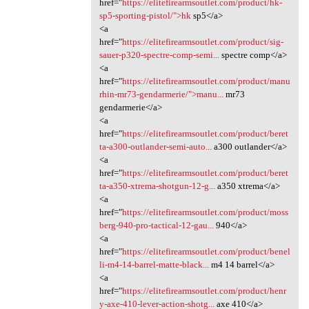
href="
https://elitefirearmsoutlet.com/product/hk-
sp5-sporting-pistol/">hk
sp5</a>
<a
href="
https://elitefirearmsoutlet.com/product/sig-
sauer-p320-spectre-comp-semi...
spectre comp</a>
<a
href="
https://elitefirearmsoutlet.com/product/manu
rhin-mr73-gendarmerie/">manu...
mr73
gendarmerie</a>
<a
href="
https://elitefirearmsoutlet.com/product/beret
ta-a300-outlander-semi-auto...
a300 outlander</a>
<a
href="
https://elitefirearmsoutlet.com/product/beret
ta-a350-xtrema-shotgun-12-g...
a350 xtrema</a>
<a
href="
https://elitefirearmsoutlet.com/product/moss
berg-940-pro-tactical-12-gau...
940</a>
<a
href="
https://elitefirearmsoutlet.com/product/benel
li-m4-14-barrel-matte-black...
m4 14 barrel</a>
<a
href="
https://elitefirearmsoutlet.com/product/henr
y-axe-410-lever-action-shotg...
axe 410</a>