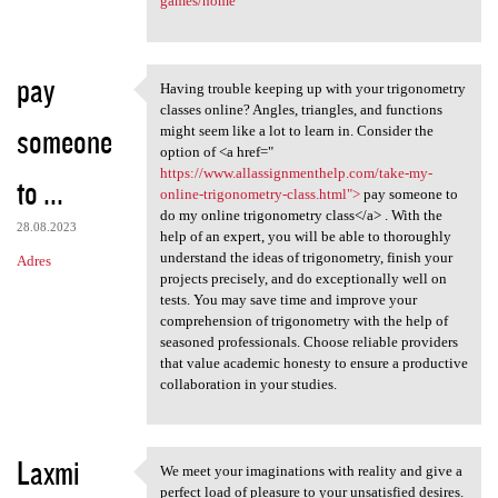
games/home
pay
Having trouble keeping up with your trigonometry
Having trouble keeping up
classes online? Angles, triangles, and functions
someone
might seem like a lot to learn in. Consider the
option of <a href="
https://www.allassignmenthelp.com/take-my-
to ...
online-trigonometry-class.html">
pay someone to
do my online trigonometry class</a> . With the
28.08.2023
help of an expert, you will be able to thoroughly
understand the ideas of trigonometry, finish your
Adres
projects precisely, and do exceptionally well on
tests. You may save time and improve your
comprehension of trigonometry with the help of
seasoned professionals. Choose reliable providers
that value academic honesty to ensure a productive
collaboration in your studies.
Laxmi
We meet your imaginations with reality and give a
We meet your imaginations
perfect load of pleasure to your unsatisfied desires.