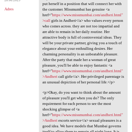
put herself in a position that will connect her with
Adres
the customer. Missmumbai has genuine <a
href="
https://www.missmumbai.com/andheri.html"
>call
girls in Andheri</a> who values every person
who comes across. they are not too impartial and
are able to remain in her daily routine. Her
attractive body is full of controversial ideas. They
will be your private partner, giving you a touch of
elegance about your enthralling desires. Her
charming personality is an unbeatable pleasure.
After the party that made her a woman of great
pleasure, you'll be able to enjoy fantastic <a
href="
https://www.missmumbai.com/andheri.html"
>Andheri
call girls</a>. Her privileged parentage is
an unusual depiction of her personal life.</p>
<p>Okay, do you want to think about the amount
of pleasure you'll get when you do? The only
requirement for each person to see the most
shocking glimpse of <a
href="
https://www.missmumbai.com/andheri.html"
>Andheri
escorts service</a> sexual pleasures is a
good idea. We have models that Mumbai governs
itself to allow them to remain all night long. It is