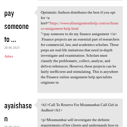
pay
Optimistic Authors distributes the best if you opt
Optimistic Authors
for <a
someone
href="
https://www.allassignmenthelp.com/us/finan
ce-assignment-help.html
">pay someone to do my finance assignment </a>
to ...
.Finance projects are an essential part of researchers
for commercial, law, and academics scholars. These
28.08.2023
preps are real-life imitations that need in-depth
investigate and examination. Scholars must
Adres
classify the problematic, collect, analyse, and
deliver references. However, these projects can be
fairly inefficient and stimulating. This is anywhere
the Finance online assignment help specialists
originate in.
ayaishase
<h1>Call To Reserve For Missmumbai Call Girl in
<h1>Call To Reserve For
Andheri</h1>
n
<p>Missmumbai will investigate the definite
requirements of her clients and understands how to
28.08.2023