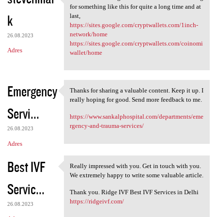
Thanks for such a great
for something like this for quite a long time and at
k
last,
https://sites.google.com/cryptwallets.com/1inch-
network/home
26.08.2023
https://sites.google.com/cryptwallets.com/coinomi
Adres
wallet/home
Emergency
Thanks for sharing a valuable content. Keep it up. I
Thanks for sharing a valuable
really hoping for good. Send more feedback to me.
Servi...
https://www.sankalphospital.com/departments/eme
rgency-and-trauma-services/
26.08.2023
Adres
Best IVF
Really impressed with you. Get in touch with you.
Really impressed with you.
We extremely happy to write some valuable article.
Servic...
Thank you. Ridge IVF Best IVF Services in Delhi
https://ridgeivf.com/
26.08.2023