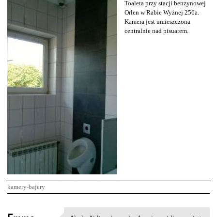
Toaleta przy stacji benzynowej
Orlen w Rabie Wyżnej 256a.
Kamera jest umieszczona
centralnie nad pisuarem.
kamery-bajery
K