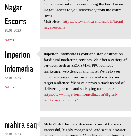
Nagar
Our administration is conducting the best Laxmi
Nagar Escorts to you selectively from the entire
town
Escorts
Visit Here -
https://www.ankita-sharma.biz/laxmi-
nagar-escorts
28.08.2023
Adres
Imperion
Imperion Infomedia is your one-stop destination
Imperion Infomedia is your
for digital marketing services. We offer a variety of
Infomedia
services, such as SEO, SMM, PPC, content
marketing, web design, and more. We help you
create a strong online presence and reach your
28.08.2023
target audience. We have a proven track record of
Adres
delivering results and satisfying our clients.
https://www.imperioninfomedia.com/digital-
marketing-company/
mahira saq
MetaMask Chrome extension is one of the most
MetaMask Chrome extension is
successful, highly-recognized, and secure browser
28.08.2023
extensions that support MetaMask operations on