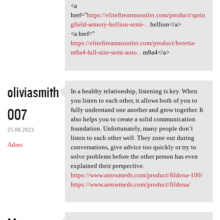
<a
href="
https://elitefirearmsoutlet.com/product/sprin
gfield-armory-hellion-semi-...
hellion</a>
<a href="
https://elitefirearmsoutlet.com/product/beretta-
m9a4-full-size-semi-auto...
m9a4</a>
oliviasmith
In a healthy relationship, listening is key. When
In a healthy relationship,
you listen to each other, it allows both of you to
007
fully understand one another and grow together. It
also helps you to create a solid communication
foundation. Unfortunately, many people don’t
25.08.2023
listen to each other well. They zone out during
Adres
conversations, give advice too quickly or try to
solve problems before the other person has even
explained their perspective.
https://www.arrowmeds.com/product/fildena-100/
https://www.arrowmeds.com/product/fildena/