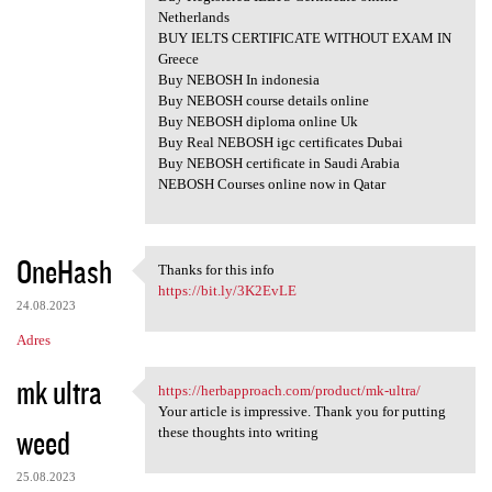
Netherlands
BUY IELTS CERTIFICATE WITHOUT EXAM IN
Greece
Buy NEBOSH In indonesia
Buy NEBOSH course details online
Buy NEBOSH diploma online Uk
Buy Real NEBOSH igc certificates Dubai
Buy NEBOSH certificate in Saudi Arabia
NEBOSH Courses online now in Qatar
OneHash
Thanks for this info
Thanks for this info
https://bit.ly/3K2EvLE
24.08.2023
Adres
mk ultra
https://herbapproach.com/product/mk-ultra/
https://herbapproach.com
Your article is impressive. Thank you for putting
weed
these thoughts into writing
25.08.2023