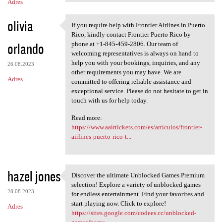
Adres
olivia
If you require help with Frontier Airlines in Puerto
If you require help with
Rico, kindly contact Frontier Puerto Rico by
orlando
phone at +1-845-459-2806. Our team of
welcoming representatives is always on hand to
help you with your bookings, inquiries, and any
26.08.2023
other requirements you may have. We are
Adres
committed to offering reliable assistance and
exceptional service. Please do not hesitate to get in
touch with us for help today.
Read more:
https://www.aairtickets.com/es/articulos/frontier-
airlines-puerto-rico-t...
hazel jones
Discover the ultimate Unblocked Games Premium
Discover the ultimate
selection! Explore a variety of unblocked games
28.08.2023
for endless entertainment. Find your favorites and
start playing now. Click to explore!
Adres
https://sites.google.com/codees.cc/unblocked-