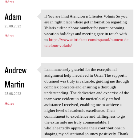
Adres
Adam
If You are Find Atencion a Clientes Volaris So you
If You are Find Atencion a
are in right place where get information regarding
25.08.2023
Volaris airline phone number for your upcoming
vacation holidays and meeting gate in touch with
Adres
us
https://www.aairtickets.com/espanol/numero-de-
telefono-volaris/
Andrew
I am immensely grateful for the exceptional
I am immensely grateful for
assignment help I received in Qatar. The support I
Martin
obtained was truly invaluable, guiding me through
complex concepts and ensuring a thorough
understanding. The dedication and expertise of the
25.08.2023
team were evident in the meticulously crafted
Adres
assistance I received, enabling me to achieve a
higher level of academic excellence. Their
commitment to excellence and willingness to go
the extra mile are truly commendable. I
wholeheartedly appreciate their contributions in
shaping my educational journey positively. Thank