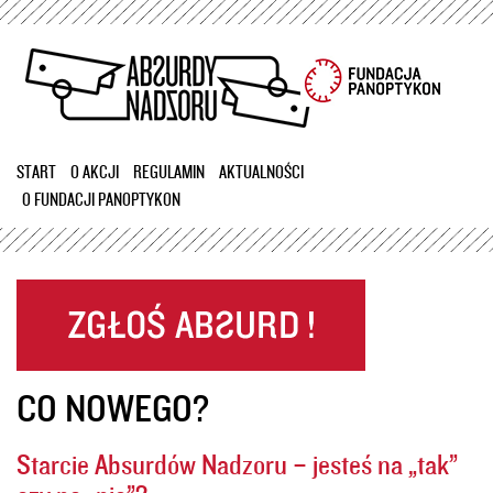
Przejdź
do
treści
START
O AKCJI
REGULAMIN
AKTUALNOŚCI
O FUNDACJI PANOPTYKON
CO NOWEGO?
Starcie Absurdów Nadzoru – jesteś na „tak”