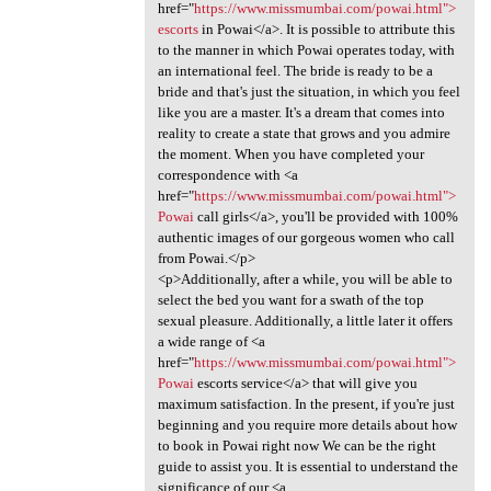
href="
https://www.missmumbai.com/powai.html">
escorts
in Powai</a>. It is possible to attribute this
to the manner in which Powai operates today, with
an international feel. The bride is ready to be a
bride and that's just the situation, in which you feel
like you are a master. It's a dream that comes into
reality to create a state that grows and you admire
the moment. When you have completed your
correspondence with <a
href="
https://www.missmumbai.com/powai.html">
Powai
call girls</a>, you'll be provided with 100%
authentic images of our gorgeous women who call
from Powai.</p>
<p>Additionally, after a while, you will be able to
select the bed you want for a swath of the top
sexual pleasure. Additionally, a little later it offers
a wide range of <a
href="
https://www.missmumbai.com/powai.html">
Powai
escorts service</a> that will give you
maximum satisfaction. In the present, if you're just
beginning and you require more details about how
to book in Powai right now We can be the right
guide to assist you. It is essential to understand the
significance of our <a