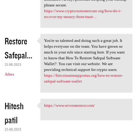
phrase secure.
https://www.cryptocustomercare.org/how-do-i-
recover-my-money-from-trust-...
Restore
You're so talented and doing such a great job. It
You're so talented and doing
helps everyone on the team. You have grown so
Safepal...
much in your role since starting here. If you want
to know that How To Restore Safepal Software
Wallet?. You can visit our website. We are
25.08.2023
providing technical support for crypto users.
Adres
https://bitcoinatmsupportus.org/how-to-restore-
safepal-software-wallet
Hitesh
https://www.sevenmentor.com/
https://www.sevenmentor.com/
patil
25.08.2023