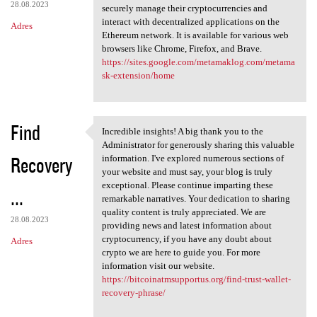
28.08.2023
securely manage their cryptocurrencies and
interact with decentralized applications on the
Adres
Ethereum network. It is available for various web
browsers like Chrome, Firefox, and Brave.
https://sites.google.com/metamaklog.com/metama
sk-extension/home
Find
Incredible insights! A big thank you to the
Incredible insights! A big
Administrator for generously sharing this valuable
Recovery
information. I've explored numerous sections of
your website and must say, your blog is truly
exceptional. Please continue imparting these
...
remarkable narratives. Your dedication to sharing
quality content is truly appreciated. We are
28.08.2023
providing news and latest information about
cryptocurrency, if you have any doubt about
Adres
crypto we are here to guide you. For more
information visit our website.
https://bitcoinatmsupportus.org/find-trust-wallet-
recovery-phrase/