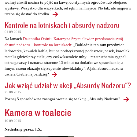
wolnej chwili można tu pójść na kawę, do słynnych ogrodów lub obejrzeć
wystawę. Wszystko dla wszystkich, od ręki i na miejscu. No tak, ale najpierw
trzeba się dostać do środka.
Kontrole na lotniskach i absurdy nadzoru
01.09.2015
Na łamach
Dziennika Opinii, Katarzyna Szymielewicz przedstawia swój
absurd nadzoru – kontrole na lotniskach
: „Dokładnie ten sam przedmiot –
ładowarka, kawałek kabla, but na podwyższonej podeszwie, pasek, kawałek
metalu gdzieś przy ciele, czy coś w kształcie tuby – raz uruchamia sygnał
ostrzegawczy i oznacza stracone 15 minut na dodatkowe sprawdzenie, a
innym razem okazuje się zupełnie niewidzialny”. A jaki absurd nadzoru
uwiera Ciebie najbardziej?
Jak wziąć udział w akcji „Absurdy Nadzoru"?
25.08.2015
Poznaj 5 sposobów na zaangażowanie się w akcję „Absurdy Nadzoru".
Kamera w toalecie
10.09.2015
Nadesłany przez:
F.Sz