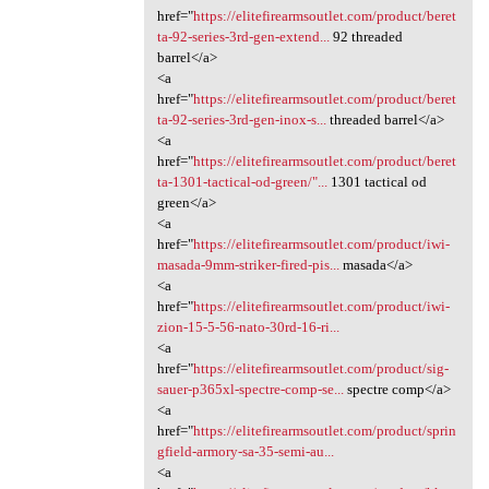
href="
https://elitefirearmsoutlet.com/product/beret
ta-92-series-3rd-gen-extend...
92 threaded
barrel</a>
<a
href="
https://elitefirearmsoutlet.com/product/beret
ta-92-series-3rd-gen-inox-s...
threaded barrel</a>
<a
href="
https://elitefirearmsoutlet.com/product/beret
ta-1301-tactical-od-green/"...
1301 tactical od
green</a>
<a
href="
https://elitefirearmsoutlet.com/product/iwi-
masada-9mm-striker-fired-pis...
masada</a>
<a
href="
https://elitefirearmsoutlet.com/product/iwi-
zion-15-5-56-nato-30rd-16-ri...
<a
href="
https://elitefirearmsoutlet.com/product/sig-
sauer-p365xl-spectre-comp-se...
spectre comp</a>
<a
href="
https://elitefirearmsoutlet.com/product/sprin
gfield-armory-sa-35-semi-au...
<a