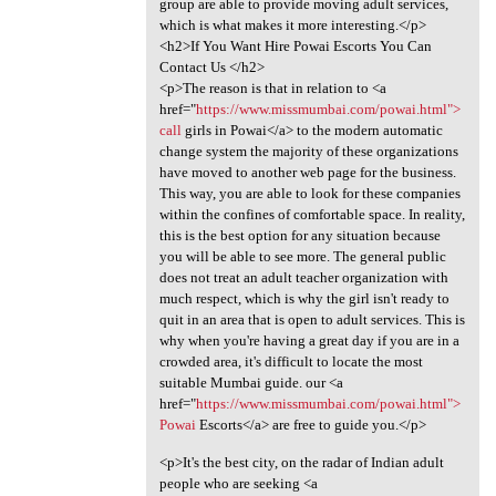
group are able to provide moving adult services,
which is what makes it more interesting.</p>
<h2>If You Want Hire Powai Escorts You Can
Contact Us </h2>
<p>The reason is that in relation to <a
href="
https://www.missmumbai.com/powai.html">
call
girls in Powai</a> to the modern automatic
change system the majority of these organizations
have moved to another web page for the business.
This way, you are able to look for these companies
within the confines of comfortable space. In reality,
this is the best option for any situation because
you will be able to see more. The general public
does not treat an adult teacher organization with
much respect, which is why the girl isn't ready to
quit in an area that is open to adult services. This is
why when you're having a great day if you are in a
crowded area, it's difficult to locate the most
suitable Mumbai guide. our <a
href="
https://www.missmumbai.com/powai.html">
Powai
Escorts</a> are free to guide you.</p>
<p>It's the best city, on the radar of Indian adult
people who are seeking <a