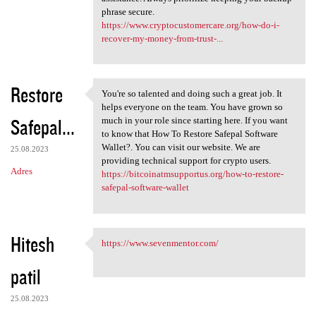
phrase secure.
https://www.cryptocustomercare.org/how-do-i-
recover-my-money-from-trust-...
Restore
You're so talented and doing such a great job. It
You're so talented and doing
helps everyone on the team. You have grown so
Safepal...
much in your role since starting here. If you want
to know that How To Restore Safepal Software
Wallet?. You can visit our website. We are
25.08.2023
providing technical support for crypto users.
Adres
https://bitcoinatmsupportus.org/how-to-restore-
safepal-software-wallet
Hitesh
https://www.sevenmentor.com/
https://www.sevenmentor.com/
patil
25.08.2023