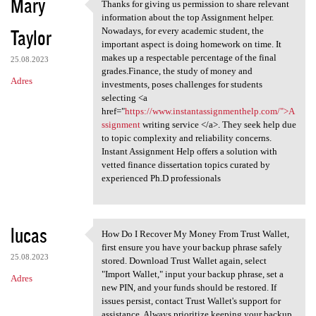
Mary
Thanks for giving us permission to share relevant
Thanks for giving us
information about the top Assignment helper.
Taylor
Nowadays, for every academic student, the
important aspect is doing homework on time. It
makes up a respectable percentage of the final
25.08.2023
grades.Finance, the study of money and
Adres
investments, poses challenges for students
selecting <a
href="
https://www.instantassignmenthelp.com/">A
ssignment
writing service </a>. They seek help due
to topic complexity and reliability concerns.
Instant Assignment Help offers a solution with
vetted finance dissertation topics curated by
experienced Ph.D professionals
lucas
How Do I Recover My Money From Trust Wallet,
How Do I Recover My Money
first ensure you have your backup phrase safely
25.08.2023
stored. Download Trust Wallet again, select
"Import Wallet," input your backup phrase, set a
Adres
new PIN, and your funds should be restored. If
issues persist, contact Trust Wallet's support for
assistance. Always prioritize keeping your backup