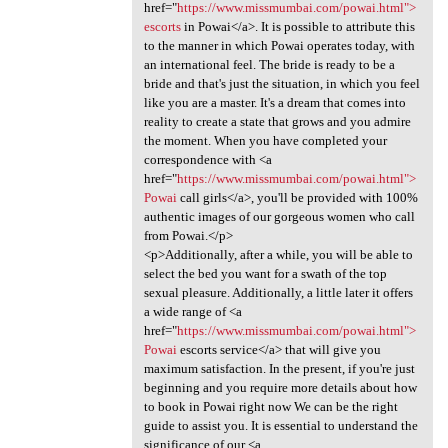
href="
https://www.missmumbai.com/powai.html">
escorts
in Powai</a>. It is possible to attribute this
to the manner in which Powai operates today, with
an international feel. The bride is ready to be a
bride and that's just the situation, in which you feel
like you are a master. It's a dream that comes into
reality to create a state that grows and you admire
the moment. When you have completed your
correspondence with <a
href="
https://www.missmumbai.com/powai.html">
Powai
call girls</a>, you'll be provided with 100%
authentic images of our gorgeous women who call
from Powai.</p>
<p>Additionally, after a while, you will be able to
select the bed you want for a swath of the top
sexual pleasure. Additionally, a little later it offers
a wide range of <a
href="
https://www.missmumbai.com/powai.html">
Powai
escorts service</a> that will give you
maximum satisfaction. In the present, if you're just
beginning and you require more details about how
to book in Powai right now We can be the right
guide to assist you. It is essential to understand the
significance of our <a