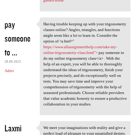
games/home
pay
Having trouble keeping up with your trigonometry
Having trouble keeping up
classes online? Angles, triangles, and functions
someone
might seem like a lot to learn in. Consider the
option of <a href="
https://www.allassignmenthelp.com/take-my-
to ...
online-trigonometry-class.html">
pay someone to
do my online trigonometry class</a> . With the
28.08.2023
help of an expert, you will be able to thoroughly
understand the ideas of trigonometry, finish your
Adres
projects precisely, and do exceptionally well on
tests. You may save time and improve your
comprehension of trigonometry with the help of
seasoned professionals. Choose reliable providers
that value academic honesty to ensure a productive
collaboration in your studies.
Laxmi
We meet your imaginations with reality and give a
We meet your imaginations
perfect load of pleasure to your unsatisfied desires.