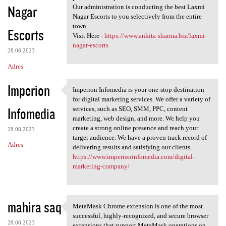
Nagar
Our administration is conducting the best Laxmi
Nagar Escorts to you selectively from the entire
town
Escorts
Visit Here -
https://www.ankita-sharma.biz/laxmi-
nagar-escorts
28.08.2023
Adres
Imperion
Imperion Infomedia is your one-stop destination
Imperion Infomedia is your
for digital marketing services. We offer a variety of
Infomedia
services, such as SEO, SMM, PPC, content
marketing, web design, and more. We help you
create a strong online presence and reach your
28.08.2023
target audience. We have a proven track record of
Adres
delivering results and satisfying our clients.
https://www.imperioninfomedia.com/digital-
marketing-company/
mahira saq
MetaMask Chrome extension is one of the most
MetaMask Chrome extension is
successful, highly-recognized, and secure browser
28.08.2023
extensions that support MetaMask operations on