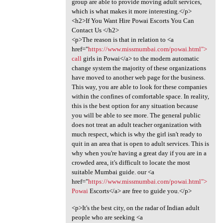
group are able to provide moving adult services,
which is what makes it more interesting.</p>
<h2>If You Want Hire Powai Escorts You Can
Contact Us </h2>
<p>The reason is that in relation to <a
href="
https://www.missmumbai.com/powai.html">
call
girls in Powai</a> to the modern automatic
change system the majority of these organizations
have moved to another web page for the business.
This way, you are able to look for these companies
within the confines of comfortable space. In reality,
this is the best option for any situation because
you will be able to see more. The general public
does not treat an adult teacher organization with
much respect, which is why the girl isn't ready to
quit in an area that is open to adult services. This is
why when you're having a great day if you are in a
crowded area, it's difficult to locate the most
suitable Mumbai guide. our <a
href="
https://www.missmumbai.com/powai.html">
Powai
Escorts</a> are free to guide you.</p>
<p>It's the best city, on the radar of Indian adult
people who are seeking <a