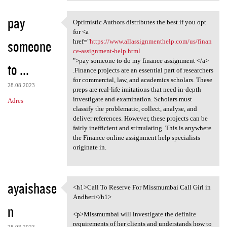
pay
Optimistic Authors distributes the best if you opt
Optimistic Authors
for <a
someone
href="
https://www.allassignmenthelp.com/us/finan
ce-assignment-help.html
">pay someone to do my finance assignment </a>
to ...
.Finance projects are an essential part of researchers
for commercial, law, and academics scholars. These
28.08.2023
preps are real-life imitations that need in-depth
investigate and examination. Scholars must
Adres
classify the problematic, collect, analyse, and
deliver references. However, these projects can be
fairly inefficient and stimulating. This is anywhere
the Finance online assignment help specialists
originate in.
ayaishase
<h1>Call To Reserve For Missmumbai Call Girl in
<h1>Call To Reserve For
Andheri</h1>
n
<p>Missmumbai will investigate the definite
requirements of her clients and understands how to
28.08.2023