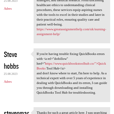
strategies, and medical research. From discussing
25.08.2023
healthcare ethics to understanding clinical
Adres
procedures, these services equip aspiring nurses
with the tools to excel in their studies and later in
their practical roles, ensuring quality care and
patient well-being.
https://www.greatassignmenthelp.com/uk/nursing-
assignment-help/
Steve
If you're having trouble fixing QuickBooks errors
If you're having trouble
with <a rel="dofollow"
hobbs
href="
https://www.quickbookstoolhub.co/">Quick
Books
Tool Hub</a>
and don't know where to start, I'm here to help. As a
25.08.2023
technical expert with over 5 years of experience in
Adres
dealing with QuickBooks and its errors, I can guide
you through downloading and installing
QuickBooks Tool Hub for troubleshooting.
stevenmar
Thanks for such a great article here. I was searching