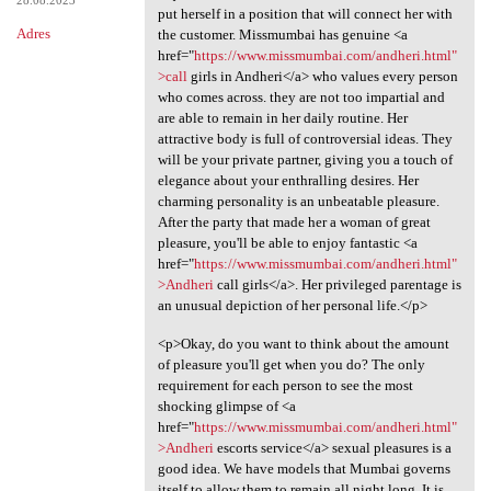
put herself in a position that will connect her with
Adres
the customer. Missmumbai has genuine <a
href="
https://www.missmumbai.com/andheri.html"
>call
girls in Andheri</a> who values every person
who comes across. they are not too impartial and
are able to remain in her daily routine. Her
attractive body is full of controversial ideas. They
will be your private partner, giving you a touch of
elegance about your enthralling desires. Her
charming personality is an unbeatable pleasure.
After the party that made her a woman of great
pleasure, you'll be able to enjoy fantastic <a
href="
https://www.missmumbai.com/andheri.html"
>Andheri
call girls</a>. Her privileged parentage is
an unusual depiction of her personal life.</p>
<p>Okay, do you want to think about the amount
of pleasure you'll get when you do? The only
requirement for each person to see the most
shocking glimpse of <a
href="
https://www.missmumbai.com/andheri.html"
>Andheri
escorts service</a> sexual pleasures is a
good idea. We have models that Mumbai governs
itself to allow them to remain all night long. It is