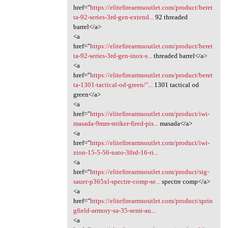
href="
https://elitefirearmsoutlet.com/product/beret
ta-92-series-3rd-gen-extend...
92 threaded
barrel</a>
<a
href="
https://elitefirearmsoutlet.com/product/beret
ta-92-series-3rd-gen-inox-s...
threaded barrel</a>
<a
href="
https://elitefirearmsoutlet.com/product/beret
ta-1301-tactical-od-green/"...
1301 tactical od
green</a>
<a
href="
https://elitefirearmsoutlet.com/product/iwi-
masada-9mm-striker-fired-pis...
masada</a>
<a
href="
https://elitefirearmsoutlet.com/product/iwi-
zion-15-5-56-nato-30rd-16-ri...
<a
href="
https://elitefirearmsoutlet.com/product/sig-
sauer-p365xl-spectre-comp-se...
spectre comp</a>
<a
href="
https://elitefirearmsoutlet.com/product/sprin
gfield-armory-sa-35-semi-au...
<a