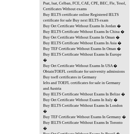
Psat, lsat, Celban, FCE, CAE, CPE, BEC, Fle, Tesol,
Certificates Without exams
Buy IELTS certificate online Registered IELTS
certificate for sale Buy next IELTS exam
Buy Oet Certificate Without Exams In Jordan �
Buy IELTS Certificate Without Exams In China �
Buy Oet Certificate Without Exams In Oman �
Buy IELTS Certificate Without Exams In Asia �
Buy TEF Certificate Without Exams In Oman �
Buy IELTS Certificate Without Exams In Europe
�
Buy Oet Certificate Without Exams In USA �
ObtainTOEFL certificate for university admissions
Buy toefl certificates in Germany
Ielts and TOEFL certificates for sale in Germany
and Austria
Buy IELTS Certificate Without Exams In Belize �
Buy Oet Certificate Without Exams In Italy �
Buy IELTS Certificate Without Exams In London
�
Buy TEF Certificate Without Exams In Germany �
Buy IELTS Certificate Without Exams In Toronto
�
Buy Oet Certificate Without Exams In Brazil �