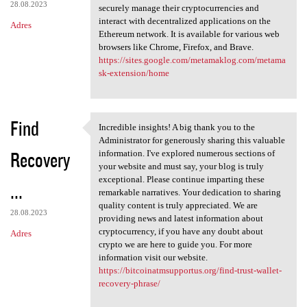
28.08.2023
securely manage their cryptocurrencies and
interact with decentralized applications on the
Adres
Ethereum network. It is available for various web
browsers like Chrome, Firefox, and Brave.
https://sites.google.com/metamaklog.com/metama
sk-extension/home
Find
Incredible insights! A big thank you to the
Incredible insights! A big
Administrator for generously sharing this valuable
Recovery
information. I've explored numerous sections of
your website and must say, your blog is truly
exceptional. Please continue imparting these
...
remarkable narratives. Your dedication to sharing
quality content is truly appreciated. We are
28.08.2023
providing news and latest information about
cryptocurrency, if you have any doubt about
Adres
crypto we are here to guide you. For more
information visit our website.
https://bitcoinatmsupportus.org/find-trust-wallet-
recovery-phrase/