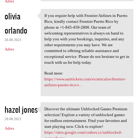
Adres
olivia
If you require help with Frontier Airlines in Puerto
If you require help with
Rico, kindly contact Frontier Puerto Rico by
orlando
phone at +1-845-459-2806. Our team of
welcoming representatives is always on hand to
help you with your bookings, inquiries, and any
26.08.2023
other requirements you may have. We are
Adres
committed to offering reliable assistance and
exceptional service. Please do not hesitate to get in
touch with us for help today.
Read more:
https://www.aairtickets.com/es/articulos/frontier-
airlines-puerto-rico-t...
hazel jones
Discover the ultimate Unblocked Games Premium
Discover the ultimate
selection! Explore a variety of unblocked games
28.08.2023
for endless entertainment. Find your favorites and
start playing now. Click to explore!
Adres
https://sites.google.com/codees.cc/unblocked-