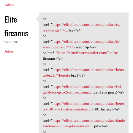
Adres
Elite
<a
<a href="https:/
href="
https://elitefirearmsoutlet.com/product/cz-
firearms
ts2-orange/">cz
ts2</a>
<a
href="
https://elitefirearmsoutlet.com/product/fn-
25.08.2023
scar-15p-pistol/">fn
scar 15p</a>
Adres
<a href="
https://elitefirearmsoutlet.com/">elite
firearms</a>
<a
href="
https://elitefirearmsoutlet.com/product/beret
ta-brx1/">beretta
brx1</a>
<a
href="
https://elitefirearmsoutlet.com/product/iwi-
galil-ace-gen-2-semi-automat...
galil ace gen 2</a>
<a
href="
https://elitefirearmsoutlet.com/product/beret
ta-1301-tactical-semi-autom...
1301 tactical</a>
<a
href="
https://elitefirearmsoutlet.com/product/danie
l-defense-ddm4-pdw-semi-aut...
pdw</a>
<a