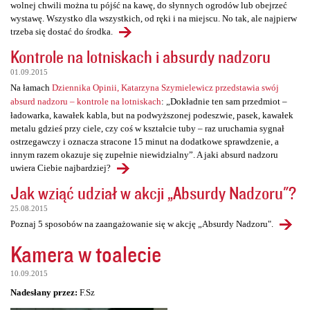
wolnej chwili można tu pójść na kawę, do słynnych ogrodów lub obejrzeć
wystawę. Wszystko dla wszystkich, od ręki i na miejscu. No tak, ale najpierw
trzeba się dostać do środka.
Kontrole na lotniskach i absurdy nadzoru
01.09.2015
Na łamach
Dziennika Opinii, Katarzyna Szymielewicz przedstawia swój
absurd nadzoru – kontrole na lotniskach
: „Dokładnie ten sam przedmiot –
ładowarka, kawałek kabla, but na podwyższonej podeszwie, pasek, kawałek
metalu gdzieś przy ciele, czy coś w kształcie tuby – raz uruchamia sygnał
ostrzegawczy i oznacza stracone 15 minut na dodatkowe sprawdzenie, a
innym razem okazuje się zupełnie niewidzialny”. A jaki absurd nadzoru
uwiera Ciebie najbardziej?
Jak wziąć udział w akcji „Absurdy Nadzoru"?
25.08.2015
Poznaj 5 sposobów na zaangażowanie się w akcję „Absurdy Nadzoru".
Kamera w toalecie
10.09.2015
Nadesłany przez:
F.Sz