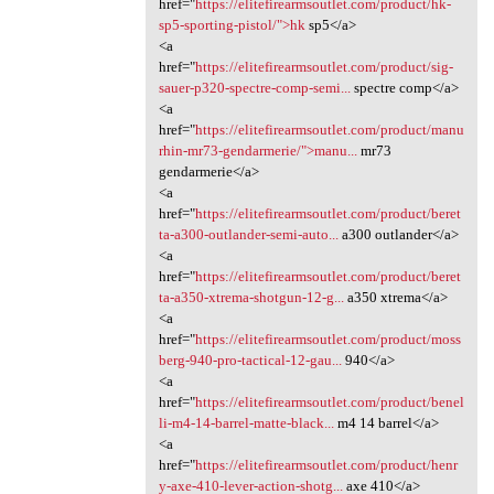
href="
https://elitefirearmsoutlet.com/product/hk-
sp5-sporting-pistol/">hk
sp5</a>
<a
href="
https://elitefirearmsoutlet.com/product/sig-
sauer-p320-spectre-comp-semi...
spectre comp</a>
<a
href="
https://elitefirearmsoutlet.com/product/manu
rhin-mr73-gendarmerie/">manu...
mr73
gendarmerie</a>
<a
href="
https://elitefirearmsoutlet.com/product/beret
ta-a300-outlander-semi-auto...
a300 outlander</a>
<a
href="
https://elitefirearmsoutlet.com/product/beret
ta-a350-xtrema-shotgun-12-g...
a350 xtrema</a>
<a
href="
https://elitefirearmsoutlet.com/product/moss
berg-940-pro-tactical-12-gau...
940</a>
<a
href="
https://elitefirearmsoutlet.com/product/benel
li-m4-14-barrel-matte-black...
m4 14 barrel</a>
<a
href="
https://elitefirearmsoutlet.com/product/henr
y-axe-410-lever-action-shotg...
axe 410</a>