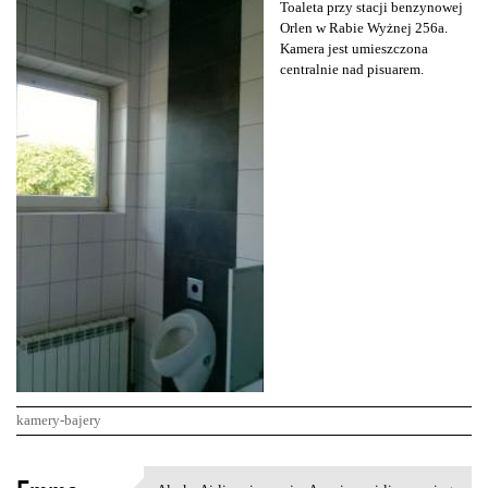
Toaleta przy stacji benzynowej
Orlen w Rabie Wyżnej 256a.
Kamera jest umieszczona
centralnie nad pisuarem.
kamery-bajery
K