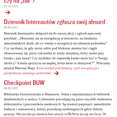
czy na „nie”?
03.10.2015
Dziennik Internautów zgłasza swój absurd
08.09.2015
Dziennik Internautów dołączył się do naszej akcji i zgłosił nam swój
przykład: „Oburzamy się na inwigilację w internecie, na działania
amerykańskich służb, ale co wiemy o inwigilacji na własnym podwórku?
Czy myślałeś, że gdy stoisz sobie pod blokiem, możesz być ciągle
obserwowany np. przez człowieka ze straży miejskiej, który siedzi przy
biurku i pije kawę? Czy myślałeś, ile naprawdę kamer może być w Twojej
okolicy? A może spojrzysz na mapkę, która może to ukazywać?”. Polecamy
artykuł Marcina Maja:
Ktoś nasikał pod kamerą, czyli inwigilacja z
perspektywy własnego podwórka
.
Checkpoint BUW
08.09.2015
Biblioteka Uniwersytecka w Warszawie. Jedna z najważniejszych bibliotek
akademickich w stolicy. Codziennie przewijają się przez nią setki studentów,
doktorantów i pracowników naukowych. Są również pasjonaci, samodzielni
badacze i warszawiacy, którzy poszukują niedostępnych gdzie indziej
pozycji. Wycieczka po mieście bez wizyty w BUW-ie też się nie liczy. W