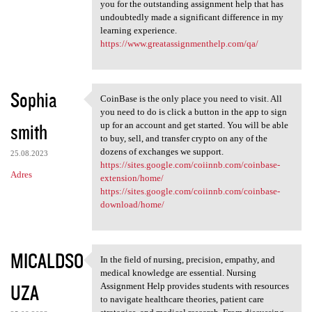
you for the outstanding assignment help that has
undoubtedly made a significant difference in my
learning experience.
https://www.greatassignmenthelp.com/qa/
Sophia
CoinBase is the only place you need to visit. All
CoinBase is the only place
you need to do is click a button in the app to sign
smith
up for an account and get started. You will be able
to buy, sell, and transfer crypto on any of the
dozens of exchanges we support.
25.08.2023
https://sites.google.com/coiinnb.com/coinbase-
Adres
extension/home/
https://sites.google.com/coiinnb.com/coinbase-
download/home/
MICALDSO
In the field of nursing, precision, empathy, and
In the field of nursing,
medical knowledge are essential. Nursing
UZA
Assignment Help provides students with resources
to navigate healthcare theories, patient care