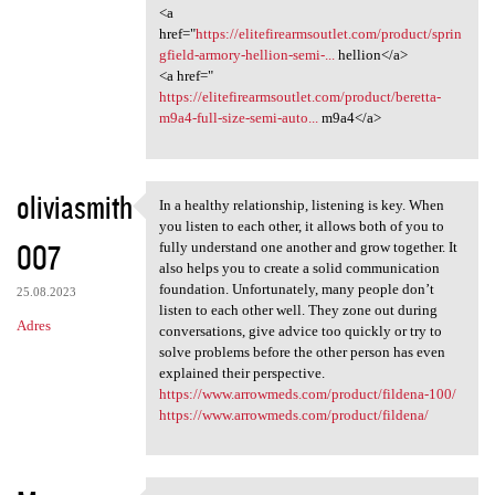
<a
href="
https://elitefirearmsoutlet.com/product/sprin
gfield-armory-hellion-semi-...
hellion</a>
<a href="
https://elitefirearmsoutlet.com/product/beretta-
m9a4-full-size-semi-auto...
m9a4</a>
oliviasmith
In a healthy relationship, listening is key. When
In a healthy relationship,
you listen to each other, it allows both of you to
007
fully understand one another and grow together. It
also helps you to create a solid communication
foundation. Unfortunately, many people don’t
25.08.2023
listen to each other well. They zone out during
Adres
conversations, give advice too quickly or try to
solve problems before the other person has even
explained their perspective.
https://www.arrowmeds.com/product/fildena-100/
https://www.arrowmeds.com/product/fildena/