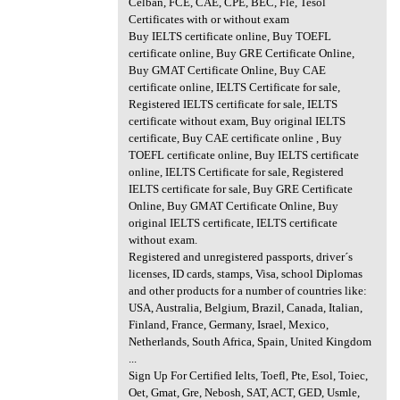
Celban, FCE, CAE, CPE, BEC, Fle, Tesol
Certificates with or without exam
Buy IELTS certificate online, Buy TOEFL
certificate online, Buy GRE Certificate Online,
Buy GMAT Certificate Online, Buy CAE
certificate online, IELTS Certificate for sale,
Registered IELTS certificate for sale, IELTS
certificate without exam, Buy original IELTS
certificate, Buy CAE certificate online , Buy
TOEFL certificate online, Buy IELTS certificate
online, IELTS Certificate for sale, Registered
IELTS certificate for sale, Buy GRE Certificate
Online, Buy GMAT Certificate Online, Buy
original IELTS certificate, IELTS certificate
without exam.
Registered and unregistered passports, driver´s
licenses, ID cards, stamps, Visa, school Diplomas
and other products for a number of countries like:
USA, Australia, Belgium, Brazil, Canada, Italian,
Finland, France, Germany, Israel, Mexico,
Netherlands, South Africa, Spain, United Kingdom
...
Sign Up For Certified Ielts, Toefl, Pte, Esol, Toiec,
Oet, Gmat, Gre, Nebosh, SAT, ACT, GED, Usmle,