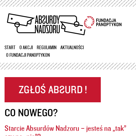
Przejdź
do
treści
START
O AKCJI
REGULAMIN
AKTUALNOŚCI
O FUNDACJI PANOPTYKON
CO NOWEGO?
Starcie Absurdów Nadzoru – jesteś na „tak”