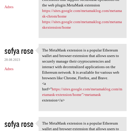
the web plugin.MetaMask extension
Adres
https://sites.google.com/metamaklog.com/metama
sk-chrom/home
https://sites.google.com/metamaklog.com/metama
skextension/home
sofya rose
The MetaMask extension is a popular Ethereum
The MetaMask extension is a
wallet and browser extension that allows users to
28.08.2023
securely manage their cryptocurrencies and
interact with decentralized applications on the
Adres
Ethereum network. It is available for various web
browsers like Chrome, Firefox, and Brave.
<a
href="
https://sites.google.com/metamaklog.com/m
etamask-extension/home">metamask
extension</a>
sofya rose
The MetaMask extension is a popular Ethereum
The MetaMask extension is a
wallet and browser extension that allows users to