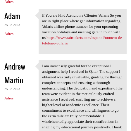
Adres
Adam
If You are Find Atencion a Clientes Volaris So you
If You are Find Atencion a
are in right place where get information regarding
25.08.2023
Volaris airline phone number for your upcoming
vacation holidays and meeting gate in touch with
Adres
us
https://www.aairtickets.com/espanol/numero-de-
telefono-volaris/
Andrew
I am immensely grateful for the exceptional
I am immensely grateful for
assignment help I received in Qatar. The support I
Martin
obtained was truly invaluable, guiding me through
complex concepts and ensuring a thorough
understanding. The dedication and expertise of the
25.08.2023
team were evident in the meticulously crafted
Adres
assistance I received, enabling me to achieve a
higher level of academic excellence. Their
commitment to excellence and willingness to go
the extra mile are truly commendable. I
wholeheartedly appreciate their contributions in
shaping my educational journey positively. Thank