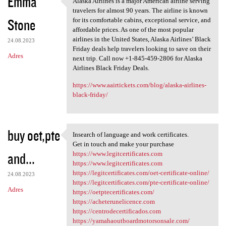
Emma
Alaska Airlines is a major American airline serving
Alaska Airlines is a major
o
travelers for almost 90 years. The airline is known
Stone
m
for its comfortable cabins, exceptional service, and
affordable prices. As one of the most popular
e
airlines in the United States, Alaska Airlines’ Black
24.08.2023
n
Friday deals help travelers looking to save on their
Adres
next trip. Call now +1-845-459-2806 for Alaska
t
Airlines Black Friday Deals.
a
https://www.aairtickets.com/blog/alaska-airlines-
r
black-friday/
z
e
buy oet,pte
Insearch of language and work certificates.
Insearch of language and work
Get in touch and make your purchase
and...
https://www.legitcertificates.com
https://www.legitcertificates.com
https://legitcertificates.com/oet-certificate-online/
24.08.2023
https://legitcertificates.com/pte-certificate-online/
Adres
https://oetptecertificates.com/
https://acheterunelicence.com
https://centrodecertificados.com
https://yamahaoutboardmotorsonsale.com/