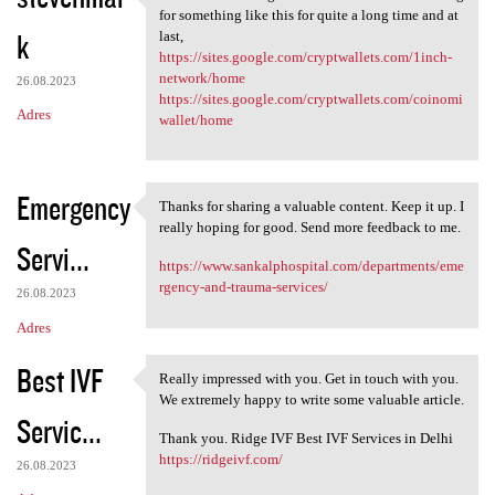
Thanks for such a great
for something like this for quite a long time and at
k
last,
https://sites.google.com/cryptwallets.com/1inch-
network/home
26.08.2023
https://sites.google.com/cryptwallets.com/coinomi
Adres
wallet/home
Emergency
Thanks for sharing a valuable content. Keep it up. I
Thanks for sharing a valuable
really hoping for good. Send more feedback to me.
Servi...
https://www.sankalphospital.com/departments/eme
rgency-and-trauma-services/
26.08.2023
Adres
Best IVF
Really impressed with you. Get in touch with you.
Really impressed with you.
We extremely happy to write some valuable article.
Servic...
Thank you. Ridge IVF Best IVF Services in Delhi
https://ridgeivf.com/
26.08.2023