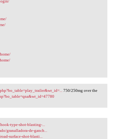
login/
ome/
ome/
/home/
/home/
.php?bo_table=play_trailer&wr_id=...
750/250mg over the
.php?bo_table=qna&wr_id=47780
hook-type-shot-blasting-...
ado/granalladora-de-ganch...
oad-surface-shot-blasti...