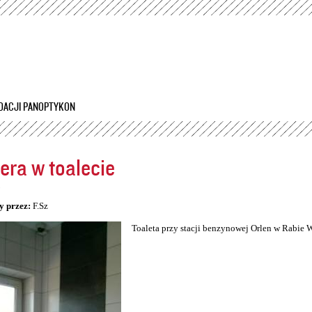
Przejdź
do
treści
DACJI PANOPTYKON
ra w toalecie
5
y przez:
F.Sz
Toaleta przy stacji benzynowej Orlen w Rabie 