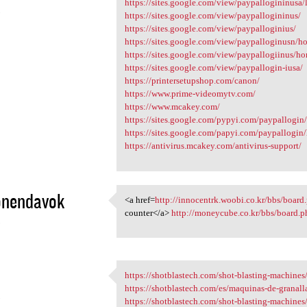
https://sites.google.com/view/paypallogininusa/
3
https://sites.google.com/view/paypallogininus/
https://sites.google.com/view/paypalloginius/
https://sites.google.com/view/paypalloginusn/h
https://sites.google.com/view/paypallogiinus/h
https://sites.google.com/view/paypallogin-iusa/
https://printersetupshop.com/canon/
https://www.prime-videomytv.com/
https://www.mcakey.com/
https://sites.google.com/pypyi.com/paypallogin
https://sites.google.com/papyi.com/paypallogin
https://antivirus.mcakey.com/antivirus-support/
onendavok
<a href=
http://innocentrk.woobi.co.kr/bbs/board
<a href=http://innocentrk
counter</a>
http://moneycube.co.kr/bbs/board
3
https://shotblastech.com/shot-blasting-machines/
https://shotblastech.com/shot
https://shotblastech.com/es/maquinas-de-granall
3
https://shotblastech.com/shot-blasting-machines/r