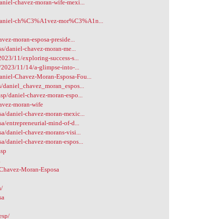
niel-chavez-moran-wife-mexi...
m/daniel-ch%C3%A1vez-mor%C3%A1n...
avez-moran-esposa-preside...
ss/daniel-chavez-moran-me...
023/11/exploring-success-s...
2023/11/14/a-glimpse-into-...
aniel-Chavez-Moran-Esposa-Fou...
s/daniel_chavez_moran_espos...
sp/daniel-chavez-moran-espo...
havez-moran-wife
a/daniel-chavez-moran-mexic...
/entrepreneurial-mind-of-d...
/daniel-chavez-morans-visi...
a/daniel-chavez-moran-espos...
Esp
a
l-Chavez-Moran-Esposa
a/
sa
esp/