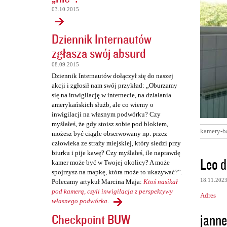
03.10.2015
Dziennik Internautów
zgłasza swój absurd
08.09.2015
Dziennik Internautów dołączył się do naszej
akcji i zgłosił nam swój przykład: „Oburzamy
się na inwigilację w internecie, na działania
amerykańskich służb, ale co wiemy o
inwigilacji na własnym podwórku? Czy
myślałeś, że gdy stoisz sobie pod blokiem,
kamery-b
możesz być ciągle obserwowany np. przez
człowieka ze straży miejskiej, który siedzi przy
biurku i pije kawę? Czy myślałeś, ile naprawdę
K
Leo d
kamer może być w Twojej okolicy? A może
o
spojrzysz na mapkę, która może to ukazywać?”.
18.11.202
Polecamy artykuł Marcina Maja:
Ktoś nasikał
m
pod kamerą, czyli inwigilacja z perspektywy
Adres
e
własnego podwórka
.
n
janne
Checkpoint BUW