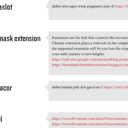
aslot
daftar situs agen resmi pragmatic play di
https://i
daftar situs agen resmi
3
mask extension
Extensions are the link that connects the investo
Extensions are the link that
Chrome extension plays a vital role in the comp
3
the supported extension will let you lose the cryp
your trade journey to new heights.
https://web.sites.google.com/metamasklog.us/
https://metamaskchromheextension.blogspot.co
gacor
daftar bandar judi slot gacor no 1
https://cutt.l
daftar bandar judi slot gacor
3
l
https://www.deviantart.com/danielchavezmoran/ar
https://www.deviantart.com
https://www.deviantart.com/danielchavezmoran/
3