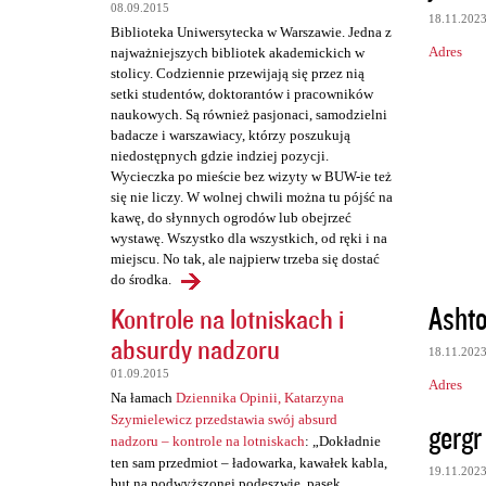
t
08.09.2015
18.11.202
a
Biblioteka Uniwersytecka w Warszawie. Jedna z
Adres
najważniejszych bibliotek akademickich w
r
stolicy. Codziennie przewijają się przez nią
z
setki studentów, doktorantów i pracowników
naukowych. Są również pasjonaci, samodzielni
e
badacze i warszawiacy, którzy poszukują
niedostępnych gdzie indziej pozycji.
Wycieczka po mieście bez wizyty w BUW-ie też
się nie liczy. W wolnej chwili można tu pójść na
kawę, do słynnych ogrodów lub obejrzeć
wystawę. Wszystko dla wszystkich, od ręki i na
miejscu. No tak, ale najpierw trzeba się dostać
do środka.
Asht
Kontrole na lotniskach i
absurdy nadzoru
18.11.202
01.09.2015
Adres
Na łamach
Dziennika Opinii, Katarzyna
Szymielewicz przedstawia swój absurd
gergr
nadzoru – kontrole na lotniskach
: „Dokładnie
ten sam przedmiot – ładowarka, kawałek kabla,
19.11.202
but na podwyższonej podeszwie, pasek,