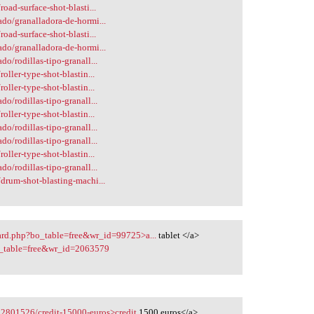
oad-surface-shot-blasti...
ado/granalladora-de-hormi...
oad-surface-shot-blasti...
ado/granalladora-de-hormi...
o/rodillas-tipo-granall...
oller-type-shot-blastin...
oller-type-shot-blastin...
o/rodillas-tipo-granall...
oller-type-shot-blastin...
o/rodillas-tipo-granall...
o/rodillas-tipo-granall...
oller-type-shot-blastin...
o/rodillas-tipo-granall...
/drum-shot-blasting-machi...
ard.php?bo_table=free&wr_id=99725>a...
tablet </a>
o_table=free&wr_id=2063579
22801526/credit-15000-euros>credit
1500 euros</a>