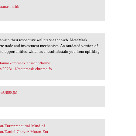
stanaslot.id/
rs with their respective wallets via the web. MetaMask
lete trade and investment mechanism. An outdated version of
to opportunities, which as a result abstain you from uplifting
metamaskcromeextensionn/home
m/2023/11/metamask-chrome-fo...
y/bwUI89QM
t/Entrepreneurial-Mind-of...
art/Daniel-Chavez-Moran-Ent...