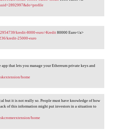
&uid=2892997&do=profile
22954739/kredit-8000-euro>Kredit
80000 Euro</a>
236/kredit-25000-euro
 app that lets you manage your Ethereum private keys and
maskextension/home
 but it is not really so. People must have knowledge of how
Lack of this information might put investors in a situation to
maskcromeextension/home