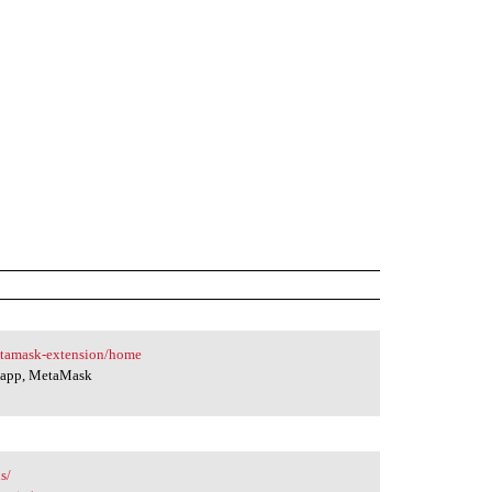
etamask-extension/home
e app, MetaMask
s/