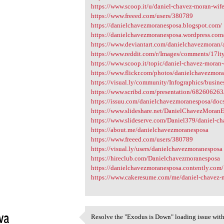
https://www.scoop.it/u/daniel-chavez-moran-wif
https://www.freeed.com/users/380789
https://danielchavezmoranesposa.blogspot.com/
https://danielchavezmoranesposa.wordpress.com
https://www.deviantart.com/danielchavezmoran/
https://www.reddit.com/r/Images/comments/17lt
https://www.scoop.it/topic/daniel-chavez-moran
https://www.flickr.com/photos/danielchavezmo
https://visual.ly/community/Infographics/busine
https://www.scribd.com/presentation/68260626
https://issuu.com/danielchavezmoranesposa/do
https://www.slideshare.net/DanielChavezMoranEs
https://www.slideserve.com/Daniel379/daniel-c
https://about.me/danielchavezmoranesposa
https://www.freeed.com/users/380789
https://visual.ly/users/danielchavezmoranesposa
https://hireclub.com/Danielchavezmoranesposa
https://danielchavezmoranesposa.contently.com/
https://www.cakeresume.com/me/daniel-chavez-
va
Resolve the "Exodus is Down" loading issue with o