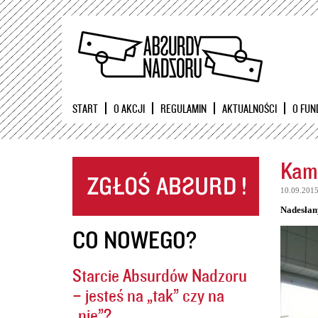
START
O AKCJI
REGULAMIN
AKTUALNOŚCI
O FUN
Kame
10.09.201
Nadesłan
CO NOWEGO?
Starcie Absurdów Nadzoru
– jesteś na „tak” czy na
„nie”?