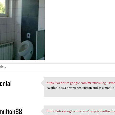
ajery
enial
https://web.sites.google.com/metamasklog.us/m
https://web.sites.google.com
Available as a browser extension and as a mobil
3
milton88
https://sites.google.com/view/paypalemailloginu
https://sites.google.com/view