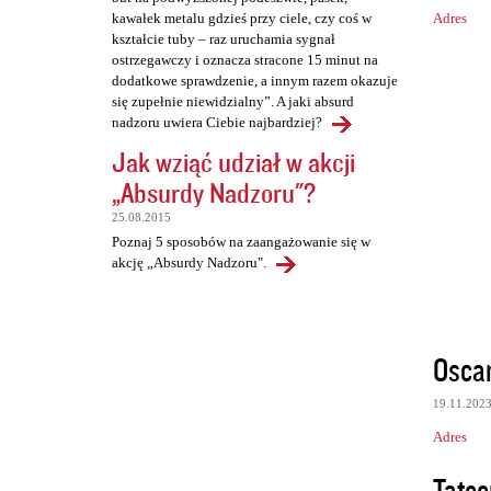
Adres
kawałek metalu gdzieś przy ciele, czy coś w
kształcie tuby – raz uruchamia sygnał
ostrzegawczy i oznacza stracone 15 minut na
dodatkowe sprawdzenie, a innym razem okazuje
się zupełnie niewidzialny”. A jaki absurd
nadzoru uwiera Ciebie najbardziej?
Jak wziąć udział w akcji
„Absurdy Nadzoru"?
25.08.2015
Poznaj 5 sposobów na zaangażowanie się w
akcję „Absurdy Nadzoru".
Osca
19.11.202
Adres
Tate