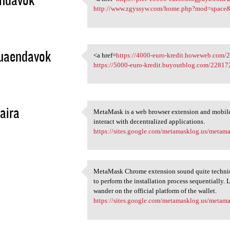
<a href=https://pret-15000
http://www.zgyssyw.com/home.php?mod=space
3
uaendavok
<a href=
https://4000-euro-kredit.howeweb.com/
<a href=https://4000-euro
https://5000-euro-kredit.buyoutblog.com/22817
3
aira
MetaMask is a web browser extension and mobile
MetaMask is a web browser
interact with decentralized applications.
3
https://sites.google.com/metamasklog.us/meta
MetaMask Chrome extension sound quite technical
MetaMask Chrome extension
to perform the installation process sequentially. 
3
wander on the official platform of the wallet.
https://sites.google.com/metamasklog.us/meta