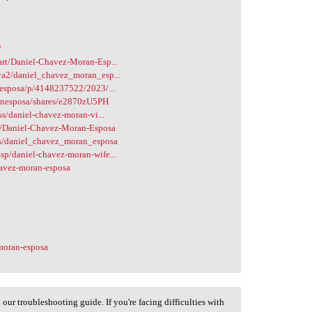
e
/
art/Daniel-Chavez-Moran-Esp...
ya2/daniel_chavez_moran_esp...
-esposa/p/4148237522/2023/...
ranesposa/shares/e2870zU5PH
ss/daniel-chavez-moran-vi...
3/Daniel-Chavez-Moran-Esposa
cs/daniel_chavez_moran_esposa
p/daniel-chavez-moran-wife...
havez-moran-esposa
moran-esposa
ur troubleshooting guide. If you're facing difficulties with