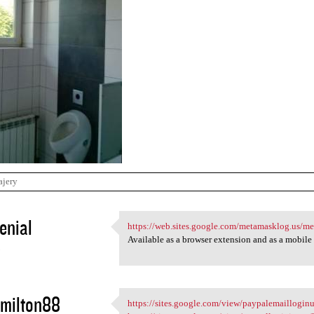
ajery
enial
https://web.sites.google.com/metamasklog.us/m
https://web.sites.google.com
Available as a browser extension and as a mobil
3
milton88
https://sites.google.com/view/paypalemailloginu
https://sites.google.com/view