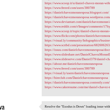
https://www.scoop.it/u/daniel-chavez-moran-wif
https://www.freeed.com/users/380789
https://danielchavezmoranesposa.blogspot.com/
https://danielchavezmoranesposa.wordpress.com
https://www.deviantart.com/danielchavezmoran/
https://www.reddit.com/r/Images/comments/17lt
https://www.scoop.it/topic/daniel-chavez-moran
https://www.flickr.com/photos/danielchavezmo
https://visual.ly/community/Infographics/busine
https://www.scribd.com/presentation/68260626
https://issuu.com/danielchavezmoranesposa/do
https://www.slideshare.net/DanielChavezMoranEs
https://www.slideserve.com/Daniel379/daniel-c
https://about.me/danielchavezmoranesposa
https://www.freeed.com/users/380789
https://visual.ly/users/danielchavezmoranesposa
https://hireclub.com/Danielchavezmoranesposa
https://danielchavezmoranesposa.contently.com/
https://www.cakeresume.com/me/daniel-chavez-
va
Resolve the "Exodus is Down" loading issue with o