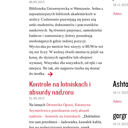
t
08.09.2015
18.11.202
a
Biblioteka Uniwersytecka w Warszawie. Jedna z
Adres
najważniejszych bibliotek akademickich w
r
stolicy. Codziennie przewijają się przez nią
z
setki studentów, doktorantów i pracowników
naukowych. Są również pasjonaci, samodzielni
e
badacze i warszawiacy, którzy poszukują
niedostępnych gdzie indziej pozycji.
Wycieczka po mieście bez wizyty w BUW-ie też
się nie liczy. W wolnej chwili można tu pójść na
kawę, do słynnych ogrodów lub obejrzeć
wystawę. Wszystko dla wszystkich, od ręki i na
miejscu. No tak, ale najpierw trzeba się dostać
do środka.
Asht
Kontrole na lotniskach i
absurdy nadzoru
18.11.202
01.09.2015
Adres
Na łamach
Dziennika Opinii, Katarzyna
Szymielewicz przedstawia swój absurd
gergr
nadzoru – kontrole na lotniskach
: „Dokładnie
ten sam przedmiot – ładowarka, kawałek kabla,
19.11.202
but na podwyższonej podeszwie, pasek,