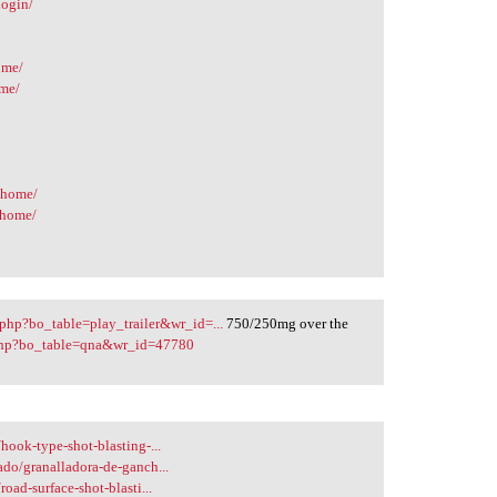
login/
ome/
ome/
/home/
/home/
.php?bo_table=play_trailer&wr_id=...
750/250mg over the
.php?bo_table=qna&wr_id=47780
hook-type-shot-blasting-...
ado/granalladora-de-ganch...
oad-surface-shot-blasti...