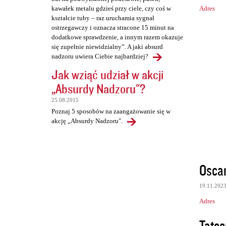
Adres
kawałek metalu gdzieś przy ciele, czy coś w
kształcie tuby – raz uruchamia sygnał
ostrzegawczy i oznacza stracone 15 minut na
dodatkowe sprawdzenie, a innym razem okazuje
się zupełnie niewidzialny”. A jaki absurd
nadzoru uwiera Ciebie najbardziej?
Jak wziąć udział w akcji
„Absurdy Nadzoru"?
25.08.2015
Poznaj 5 sposobów na zaangażowanie się w
akcję „Absurdy Nadzoru".
Osca
19.11.202
Adres
Tate