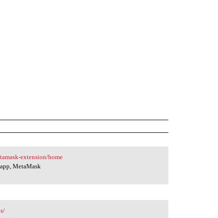
etamask-extension/home
e app, MetaMask
s/