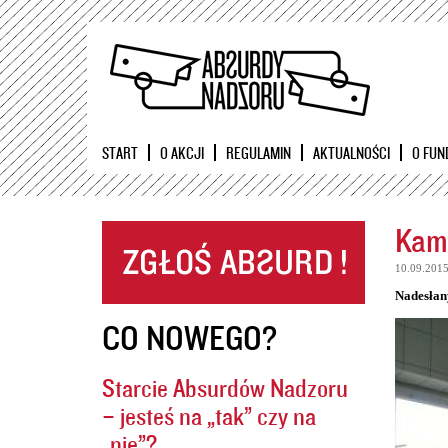
START
O AKCJI
REGULAMIN
AKTUALNOŚCI
O FUN
Kame
10.09.201
Nadesłan
CO NOWEGO?
Starcie Absurdów Nadzoru
– jesteś na „tak” czy na
„nie”?