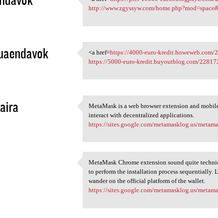
<a href=https://pret-15000
http://www.zgyssyw.com/home.php?mod=space
3
uaendavok
<a href=
https://4000-euro-kredit.howeweb.com/
<a href=https://4000-euro
https://5000-euro-kredit.buyoutblog.com/22817
3
aira
MetaMask is a web browser extension and mobile
MetaMask is a web browser
interact with decentralized applications.
3
https://sites.google.com/metamasklog.us/meta
MetaMask Chrome extension sound quite technical
MetaMask Chrome extension
to perform the installation process sequentially. 
3
wander on the official platform of the wallet.
https://sites.google.com/metamasklog.us/meta