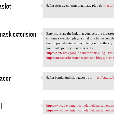
aslot
daftar situs agen resmi pragmatic play di
https://i
daftar situs agen resmi
3
mask extension
Extensions are the link that connects the investo
Extensions are the link that
Chrome extension plays a vital role in the comp
3
the supported extension will let you lose the cryp
your trade journey to new heights.
https://web.sites.google.com/metamasklog.us/
https://metamaskchromheextension.blogspot.co
gacor
daftar bandar judi slot gacor no 1
https://cutt.l
daftar bandar judi slot gacor
3
l
https://www.deviantart.com/danielchavezmoran/ar
https://www.deviantart.com
https://www.deviantart.com/danielchavezmoran/
3