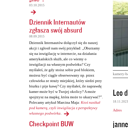
03.10.2015
Dziennik Internautów
zgłasza swój absurd
08.09.2015
Dziennik Internautów dołączył się do naszej
akcji i zgłosił nam swój przykład: „Oburzamy
się na inwigilację w internecie, na działania
amerykańskich służb, ale co wiemy o
inwigilacji na własnym podwórku? Czy
myślałeś, że gdy stoisz sobie pod blokiem,
kamery-b
możesz być ciągle obserwowany np. przez
człowieka ze straży miejskiej, który siedzi przy
biurku i pije kawę? Czy myślałeś, ile naprawdę
K
Leo d
kamer może być w Twojej okolicy? A może
o
spojrzysz na mapkę, która może to ukazywać?”.
18.11.202
Polecamy artykuł Marcina Maja:
Ktoś nasikał
m
pod kamerą, czyli inwigilacja z perspektywy
Adres
e
własnego podwórka
.
n
janne
Checkpoint BUW