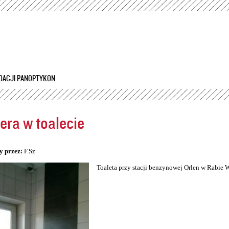
Przejdź
do
treści
DACJI PANOPTYKON
ra w toalecie
5
y przez:
F.Sz
Toaleta przy stacji benzynowej Orlen w Rabie 