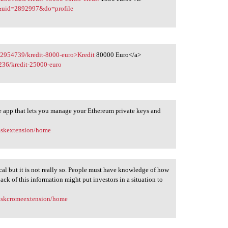
&uid=2892997&do=profile
22954739/kredit-8000-euro>Kredit
80000 Euro</a>
236/kredit-25000-euro
 app that lets you manage your Ethereum private keys and
maskextension/home
 but it is not really so. People must have knowledge of how
Lack of this information might put investors in a situation to
maskcromeextension/home