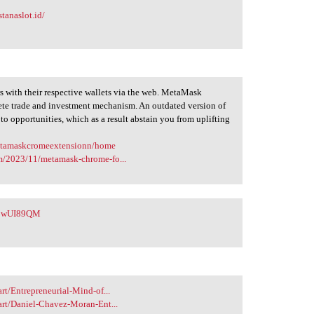
stanaslot.id/
rs with their respective wallets via the web. MetaMask
lete trade and investment mechanism. An outdated version of
to opportunities, which as a result abstain you from uplifting
metamaskcromeextensionn/home
m/2023/11/metamask-chrome-fo...
y/bwUI89QM
t/Entrepreneurial-Mind-of...
art/Daniel-Chavez-Moran-Ent...