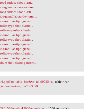
oad-surface-shot-blasti...
ado/granalladora-de-hormi...
oad-surface-shot-blasti...
ado/granalladora-de-hormi...
o/rodillas-tipo-granall...
oller-type-shot-blastin...
oller-type-shot-blastin...
o/rodillas-tipo-granall...
oller-type-shot-blastin...
o/rodillas-tipo-granall...
o/rodillas-tipo-granall...
oller-type-shot-blastin...
o/rodillas-tipo-granall...
/drum-shot-blasting-machi...
ard.php?bo_table=free&wr_id=99725>a...
tablet </a>
o_table=free&wr_id=2063579
22801526/credit-15000-euros>credit
1500 euros</a>