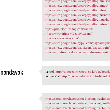
https://sites.google.com/view/paypallogininusa/
3
https://sites.google.com/view/paypallogininus/
https://sites.google.com/view/paypalloginius/
https://sites.google.com/view/paypalloginusn/h
https://sites.google.com/view/paypallogiinus/h
https://sites.google.com/view/paypallogin-iusa/
https://printersetupshop.com/canon/
https://www.prime-videomytv.com/
https://www.mcakey.com/
https://sites.google.com/pypyi.com/paypallogin
https://sites.google.com/papyi.com/paypallogin
https://antivirus.mcakey.com/antivirus-support/
onendavok
<a href=
http://innocentrk.woobi.co.kr/bbs/board
<a href=http://innocentrk
counter</a>
http://moneycube.co.kr/bbs/board
3
https://shotblastech.com/shot-blasting-machines/
https://shotblastech.com/shot
https://shotblastech.com/es/maquinas-de-granall
3
https://shotblastech.com/shot-blasting-machines/r