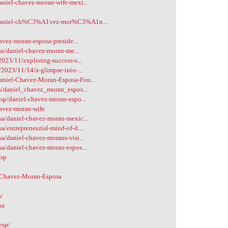
niel-chavez-moran-wife-mexi...
m/daniel-ch%C3%A1vez-mor%C3%A1n...
avez-moran-esposa-preside...
ss/daniel-chavez-moran-me...
023/11/exploring-success-s...
2023/11/14/a-glimpse-into-...
aniel-Chavez-Moran-Esposa-Fou...
s/daniel_chavez_moran_espos...
sp/daniel-chavez-moran-espo...
havez-moran-wife
a/daniel-chavez-moran-mexic...
/entrepreneurial-mind-of-d...
/daniel-chavez-morans-visi...
a/daniel-chavez-moran-espos...
Esp
a
l-Chavez-Moran-Esposa
a/
sa
esp/