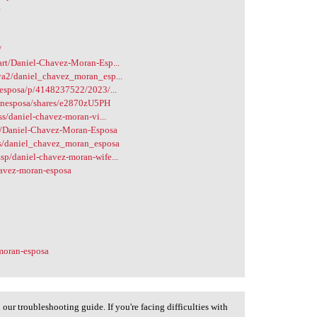
e
/
art/Daniel-Chavez-Moran-Esp...
ya2/daniel_chavez_moran_esp...
-esposa/p/4148237522/2023/...
ranesposa/shares/e2870zU5PH
ss/daniel-chavez-moran-vi...
3/Daniel-Chavez-Moran-Esposa
cs/daniel_chavez_moran_esposa
p/daniel-chavez-moran-wife...
havez-moran-esposa
moran-esposa
ur troubleshooting guide. If you're facing difficulties with