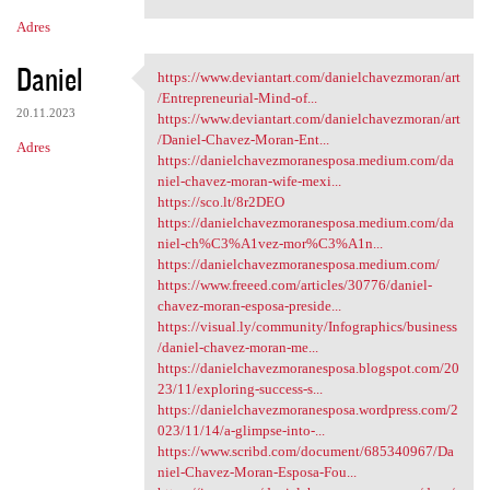
Adres
Daniel
https://www.deviantart.com/danielchavezmoran/art
https://www.deviantart.com
/Entrepreneurial-Mind-of...
20.11.2023
https://www.deviantart.com/danielchavezmoran/art
/Daniel-Chavez-Moran-Ent...
Adres
https://danielchavezmoranesposa.medium.com/da
niel-chavez-moran-wife-mexi...
https://sco.lt/8r2DEO
https://danielchavezmoranesposa.medium.com/da
niel-ch%C3%A1vez-mor%C3%A1n...
https://danielchavezmoranesposa.medium.com/
https://www.freeed.com/articles/30776/daniel-
chavez-moran-esposa-preside...
https://visual.ly/community/Infographics/business
/daniel-chavez-moran-me...
https://danielchavezmoranesposa.blogspot.com/20
23/11/exploring-success-s...
https://danielchavezmoranesposa.wordpress.com/2
023/11/14/a-glimpse-into-...
https://www.scribd.com/document/685340967/Da
niel-Chavez-Moran-Esposa-Fou...