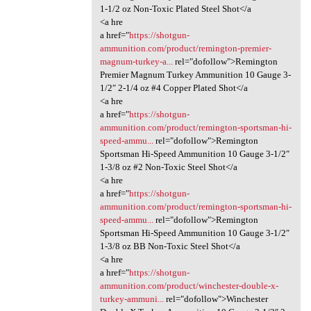
1-1/2 oz Non-Toxic Plated Steel Shot</a
<a hre
a href="
https://shotgun-
ammunition.com/product/remington-premier-
magnum-turkey-a...
rel="dofollow">Remington
Premier Magnum Turkey Ammunition 10 Gauge 3-
1/2″ 2-1/4 oz #4 Copper Plated Shot</a
<a hre
a href="
https://shotgun-
ammunition.com/product/remington-sportsman-hi-
speed-ammu...
rel="dofollow">Remington
Sportsman Hi-Speed Ammunition 10 Gauge 3-1/2″
1-3/8 oz #2 Non-Toxic Steel Shot</a
<a hre
a href="
https://shotgun-
ammunition.com/product/remington-sportsman-hi-
speed-ammu...
rel="dofollow">Remington
Sportsman Hi-Speed Ammunition 10 Gauge 3-1/2″
1-3/8 oz BB Non-Toxic Steel Shot</a
<a hre
a href="
https://shotgun-
ammunition.com/product/winchester-double-x-
turkey-ammuni...
rel="dofollow">Winchester