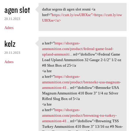
agen slot
daftar segera di agen slot resmi <a
daftar segera di agen slot
href="
https://cutt.ly/owUI8Xse">https://cutt.ly/ow
20.11.2023
UI8Xse</a>
Adres
kelz
a href="
https://shotgun-
a href="https://shotgun
ammunition.com/product/federal-game-load-
20.11.2023
upland-ammuniti...
rel="dofollow">Federal Game
Load Upland Ammunition 32 Gauge 2-1/2″ 1/2 oz
Adres
#8 Shot Box of 25</a
<a hre
a href="
https://shotgun-
ammunition.com/product/brenneke-usa-magnum-
ammunition-41...
rel="dofollow">Brenneke USA
Magnum Ammunition 410 Bore 3″ 1/4 oz Silver
Rifled Slug Box of 5</a
<a hre
a href="
https://shotgun-
ammunition.com/product/browning-tss-turkey-
ammunition-41...
rel="dofollow">Browning TSS
Turkey Ammunition 410 Bore 3″ 13/16 oz #9 Non-