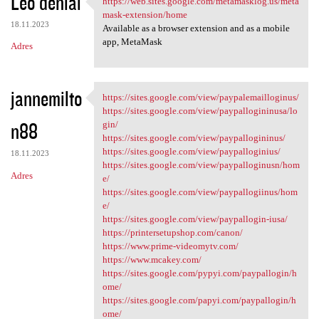
Leo denial
https://web.sites.google.com/metamasklog.us/meta
https://web.sites.google.com
o
mask-extension/home
18.11.2023
m
Available as a browser extension and as a mobile
app, MetaMask
Adres
e
n
t
jannemilto
https://sites.google.com/view/paypalemailloginus/
https://sites.google.com/view
a
https://sites.google.com/view/paypallogininusa/lo
n88
gin/
r
https://sites.google.com/view/paypallogininus/
z
https://sites.google.com/view/paypalloginius/
18.11.2023
https://sites.google.com/view/paypalloginusn/hom
e
Adres
e/
https://sites.google.com/view/paypallogiinus/hom
e/
https://sites.google.com/view/paypallogin-iusa/
https://printersetupshop.com/canon/
https://www.prime-videomytv.com/
https://www.mcakey.com/
https://sites.google.com/pypyi.com/paypallogin/h
ome/
https://sites.google.com/papyi.com/paypallogin/h
ome/