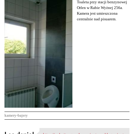
Toaleta przy stacji benzynowej
Orlen w Rabie Wyżnej 256a.
Kamera jest umieszczona
centralnie nad pisuarem.
kamery-bajery
K