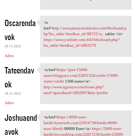
Oscarenda
<a
<a href=http://www
href=
http://www.pinoystorekorea.com/bbs/board.p
vok
hp?bo_table=free&wr_id=99725>a...
tablet </a>
https://www.j-schule.com:443/bbs/board.php?
bo_table=free&wr_id=2063579
19.11.2023
Adres
Tateendav
<a href=
https://pret-15000-
<a href=https://pret-15000
euros.blogpayz.com/22801526/credit-15000-
ok
euros>credit
1500 euros</a>
http://www.zgyssyw.com/home.php?
mod=space&uid=2892997&do=profile
19.11.2023
Adres
Joshuaend
<a href=
https://4000-euro-
<a href=https://4000-euro
kredit.howeweb.com/22954739/kredit-8000-
avok
euro>Kredit
80000 Euro</a>
https://5000-euro-
kredit.buyoutblog.com/22817236/kredit-25000-