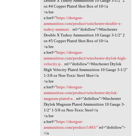
Double X Turkey Ammunition 10 Gauge 3-1/2″ 2
oz #4 Copper Plated Shot Box of 10</a
<a hre
a href="
https://shotgun-
ammunition.com/product/winchester-double-x-
turkey-ammuni...
rel="dofollow">Winchester
Double X Turkey Ammunition 10 Gauge 3-1/2″ 2
oz #5 Copper Plated Shot Box of 10</a
<a hre
a href="
https://shotgun-
ammunition.com/product/winchester-drylok-high-
velocity-p...
rel="dofollow">Winchester Drylok
High Velocity Plated Ammunition 10 Gauge 3-1/2″
1-3/8 oz Non-Toxic Steel Shot</a
<a hre
a href="
https://shotgun-
ammunition.com/product/winchester-drylok-
magnum-plated-a...
rel="dofollow">Winchester
Drylok Magnum Plated Ammunition 10 Gauge 3-
1/2″ 1-5/8 oz Non-Toxic Steel</a
<a hre
a href="
https://shotgun-
ammunition.com/product/1493/"
rel="dofollow">
</a