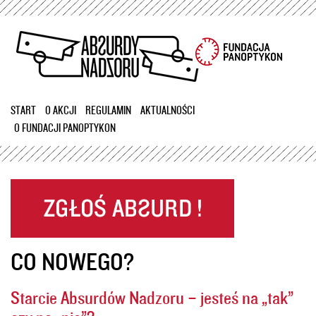
Przejdź
do
treści
START
O AKCJI
REGULAMIN
AKTUALNOŚCI
O FUNDACJI PANOPTYKON
CO NOWEGO?
Starcie Absurdów Nadzoru – jesteś na „tak”