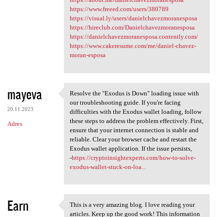
https://www.freeed.com/users/380789
https://visual.ly/users/danielchavezmoranesposa
https://hireclub.com/Danielchavezmoranesposa
https://danielchavezmoranesposa.contently.com/
https://www.cakeresume.com/me/daniel-chavez-
moran-esposa
mayeva
Resolve the "Exodus is Down" loading issue with
Resolve the "Exodus is Down"
our troubleshooting guide. If you're facing
20.11.2023
difficulties with the Exodus wallet loading, follow
these steps to address the problem effectively. First,
Adres
ensure that your internet connection is stable and
reliable. Clear your browser cache and restart the
Exodus wallet application. If the issue persists,
-
https://cryptoinsightexperts.com/how-to-solve-
exodus-wallet-stuck-on-loa...
Earn
This is a very amazing blog. I love reading your
This is a very amazing blog.
articles. Keep up the good work! This information