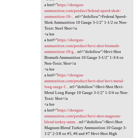
a href="
https://shotgun-
ammunition.com/product/federal-speed-shok-
ammunition-10-...
rel="dofollow">Federal Speed-
Shok Ammunition 10 Gauge 3-1/2″ 1-1/2 oz Non-
Toxic Steel Shot</a
<a hre
a href="
https://shotgun-
ammunition.com/product/hevi-shot-bismuth-
ammunition-10-g...
rel="dofollow">Hevi-Shot
Bismuth Ammunition 10 Gauge 3-1/2″ 1-3/4 oz
Non-Toxic Shot</a
<a hre
a href="
https://shotgun-
ammunition.com/product/hevi-shot-hevi-metal-
long-range-1...
rel="dofollow">Hevi-Shot Hevi-
Metal Long Range 10 Gauge 3-1/2″ 1-3/4 oz Non-
Toxic Shot</a
<a hre
a href="
https://shotgun-
ammunition.com/product/hevi-shot-magnum-
blend-turkey-amm...
rel="dofollow">Hevi-Shot
Magnum Blend Turkey Ammunition 10 Gauge 3-
1/2″ 2-3/8 oz #5, #6 and #7 Hevi-Shot High