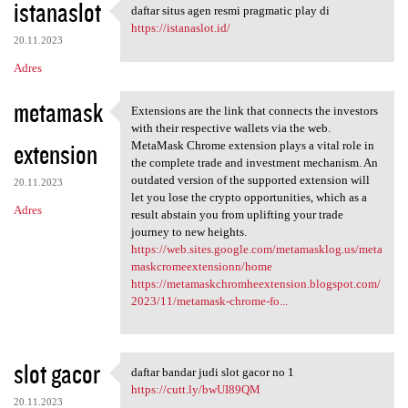
istanaslot
daftar situs agen resmi pragmatic play di
daftar situs agen resmi
https://istanaslot.id/
20.11.2023
Adres
metamask
Extensions are the link that connects the investors
Extensions are the link that
with their respective wallets via the web.
extension
MetaMask Chrome extension plays a vital role in
the complete trade and investment mechanism. An
outdated version of the supported extension will
20.11.2023
let you lose the crypto opportunities, which as a
Adres
result abstain you from uplifting your trade
journey to new heights.
https://web.sites.google.com/metamasklog.us/meta
maskcromeextensionn/home
https://metamaskchromheextension.blogspot.com/
2023/11/metamask-chrome-fo...
slot gacor
daftar bandar judi slot gacor no 1
daftar bandar judi slot gacor
https://cutt.ly/bwUI89QM
20.11.2023