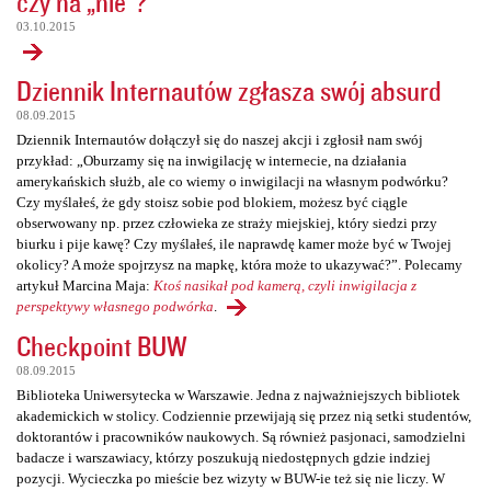
czy na „nie”?
03.10.2015
Dziennik Internautów zgłasza swój absurd
08.09.2015
Dziennik Internautów dołączył się do naszej akcji i zgłosił nam swój
przykład: „Oburzamy się na inwigilację w internecie, na działania
amerykańskich służb, ale co wiemy o inwigilacji na własnym podwórku?
Czy myślałeś, że gdy stoisz sobie pod blokiem, możesz być ciągle
obserwowany np. przez człowieka ze straży miejskiej, który siedzi przy
biurku i pije kawę? Czy myślałeś, ile naprawdę kamer może być w Twojej
okolicy? A może spojrzysz na mapkę, która może to ukazywać?”. Polecamy
artykuł Marcina Maja:
Ktoś nasikał pod kamerą, czyli inwigilacja z
perspektywy własnego podwórka
.
Checkpoint BUW
08.09.2015
Biblioteka Uniwersytecka w Warszawie. Jedna z najważniejszych bibliotek
akademickich w stolicy. Codziennie przewijają się przez nią setki studentów,
doktorantów i pracowników naukowych. Są również pasjonaci, samodzielni
badacze i warszawiacy, którzy poszukują niedostępnych gdzie indziej
pozycji. Wycieczka po mieście bez wizyty w BUW-ie też się nie liczy. W