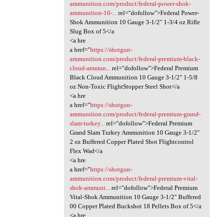
ammunition.com/product/federal-power-shok-
ammunition-10-...
rel="dofollow">Federal Power-
Shok Ammunition 10 Gauge 3-1/2″ 1-3/4 oz Rifle
Slug Box of 5</a
<a hre
a href="
https://shotgun-
ammunition.com/product/federal-premium-black-
cloud-ammun...
rel="dofollow">Federal Premium
Black Cloud Ammunition 10 Gauge 3-1/2″ 1-5/8
oz Non-Toxic FlightStopper Steel Shot</a
<a hre
a href="
https://shotgun-
ammunition.com/product/federal-premium-grand-
slam-turkey...
rel="dofollow">Federal Premium
Grand Slam Turkey Ammunition 10 Gauge 3-1/2″
2 oz Buffered Copper Plated Shot Flightcontrol
Flex Wad</a
<a hre
a href="
https://shotgun-
ammunition.com/product/federal-premium-vital-
shok-ammuni...
rel="dofollow">Federal Premium
Vital-Shok Ammunition 10 Gauge 3-1/2″ Buffered
00 Copper Plated Buckshot 18 Pellets Box of 5</a
<a hre