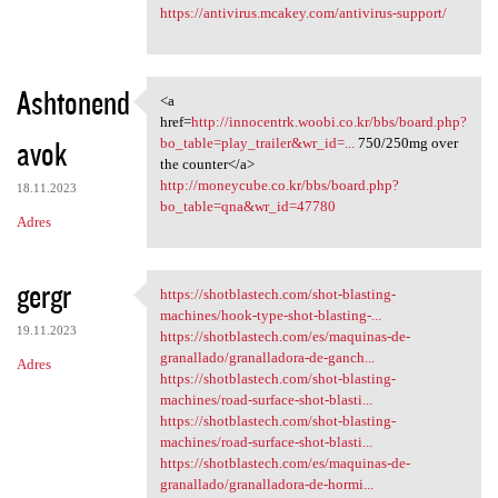
https://antivirus.mcakey.com/antivirus-support/
Ashtonend
<a
<a href=http://innocentrk
href=
http://innocentrk.woobi.co.kr/bbs/board.php?
avok
bo_table=play_trailer&wr_id=...
750/250mg over
the counter</a>
http://moneycube.co.kr/bbs/board.php?
18.11.2023
bo_table=qna&wr_id=47780
Adres
gergr
https://shotblastech.com/shot-blasting-
https://shotblastech.com/shot
machines/hook-type-shot-blasting-...
19.11.2023
https://shotblastech.com/es/maquinas-de-
granallado/granalladora-de-ganch...
Adres
https://shotblastech.com/shot-blasting-
machines/road-surface-shot-blasti...
https://shotblastech.com/shot-blasting-
machines/road-surface-shot-blasti...
https://shotblastech.com/es/maquinas-de-
granallado/granalladora-de-hormi...