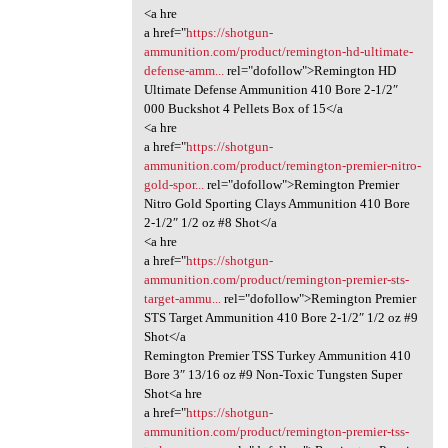
<a hre
a href="
https://shotgun-
ammunition.com/product/remington-hd-ultimate-
defense-amm...
rel="dofollow">Remington HD
Ultimate Defense Ammunition 410 Bore 2-1/2″
000 Buckshot 4 Pellets Box of 15</a
<a hre
a href="
https://shotgun-
ammunition.com/product/remington-premier-nitro-
gold-spor...
rel="dofollow">Remington Premier
Nitro Gold Sporting Clays Ammunition 410 Bore
2-1/2″ 1/2 oz #8 Shot</a
<a hre
a href="
https://shotgun-
ammunition.com/product/remington-premier-sts-
target-ammu...
rel="dofollow">Remington Premier
STS Target Ammunition 410 Bore 2-1/2″ 1/2 oz #9
Shot</a
Remington Premier TSS Turkey Ammunition 410
Bore 3″ 13/16 oz #9 Non-Toxic Tungsten Super
Shot<a hre
a href="
https://shotgun-
ammunition.com/product/remington-premier-tss-