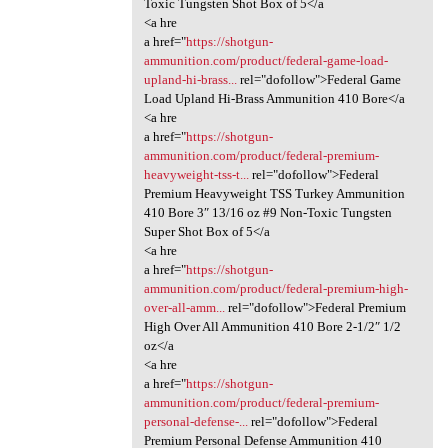
Toxic Tungsten Shot Box of 5</a
<a hre
a href="
https://shotgun-
ammunition.com/product/federal-game-load-
upland-hi-brass...
rel="dofollow">Federal Game
Load Upland Hi-Brass Ammunition 410 Bore</a
<a hre
a href="
https://shotgun-
ammunition.com/product/federal-premium-
heavyweight-tss-t...
rel="dofollow">Federal
Premium Heavyweight TSS Turkey Ammunition
410 Bore 3″ 13/16 oz #9 Non-Toxic Tungsten
Super Shot Box of 5</a
<a hre
a href="
https://shotgun-
ammunition.com/product/federal-premium-high-
over-all-amm...
rel="dofollow">Federal Premium
High Over All Ammunition 410 Bore 2-1/2″ 1/2
oz</a
<a hre
a href="
https://shotgun-
ammunition.com/product/federal-premium-
personal-defense-...
rel="dofollow">Federal
Premium Personal Defense Ammunition 410