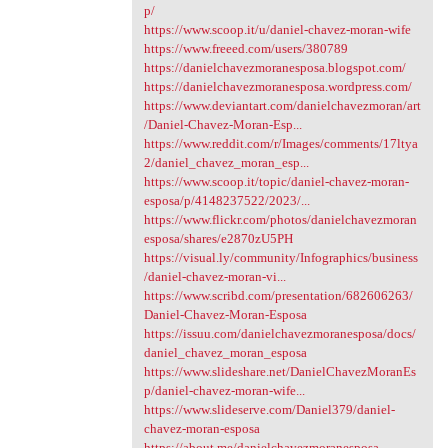
p/
https://www.scoop.it/u/daniel-chavez-moran-wife
https://www.freeed.com/users/380789
https://danielchavezmoranesposa.blogspot.com/
https://danielchavezmoranesposa.wordpress.com/
https://www.deviantart.com/danielchavezmoran/art
/Daniel-Chavez-Moran-Esp...
https://www.reddit.com/r/Images/comments/17ltya
2/daniel_chavez_moran_esp...
https://www.scoop.it/topic/daniel-chavez-moran-
esposa/p/4148237522/2023/...
https://www.flickr.com/photos/danielchavezmoran
esposa/shares/e2870zU5PH
https://visual.ly/community/Infographics/business
/daniel-chavez-moran-vi...
https://www.scribd.com/presentation/682606263/
Daniel-Chavez-Moran-Esposa
https://issuu.com/danielchavezmoranesposa/docs/
daniel_chavez_moran_esposa
https://www.slideshare.net/DanielChavezMoranEs
p/daniel-chavez-moran-wife...
https://www.slideserve.com/Daniel379/daniel-
chavez-moran-esposa
https://about.me/danielchavezmoranesposa