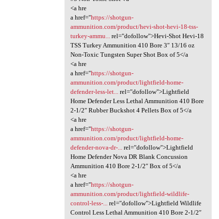
<a hre
a href="
https://shotgun-
ammunition.com/product/hevi-shot-hevi-18-tss-
turkey-ammu...
rel="dofollow">Hevi-Shot Hevi-18
TSS Turkey Ammunition 410 Bore 3″ 13/16 oz
Non-Toxic Tungsten Super Shot Box of 5</a
<a hre
a href="
https://shotgun-
ammunition.com/product/lightfield-home-
defender-less-let...
rel="dofollow">Lightfield
Home Defender Less Lethal Ammunition 410 Bore
2-1/2″ Rubber Buckshot 4 Pellets Box of 5</a
<a hre
a href="
https://shotgun-
ammunition.com/product/lightfield-home-
defender-nova-dr-...
rel="dofollow">Lightfield
Home Defender Nova DR Blank Concussion
Ammunition 410 Bore 2-1/2″ Box of 5</a
<a hre
a href="
https://shotgun-
ammunition.com/product/lightfield-wildlife-
control-less-...
rel="dofollow">Lightfield Wildlife
Control Less Lethal Ammunition 410 Bore 2-1/2″