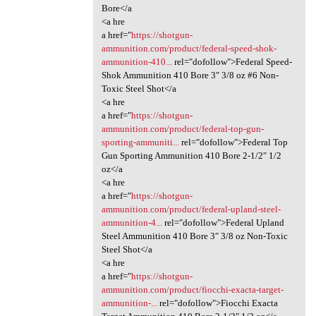
Bore</a
<a hre
a href="
https://shotgun-
ammunition.com/product/federal-speed-shok-
ammunition-410...
rel="dofollow">Federal Speed-
Shok Ammunition 410 Bore 3″ 3/8 oz #6 Non-
Toxic Steel Shot</a
<a hre
a href="
https://shotgun-
ammunition.com/product/federal-top-gun-
sporting-ammuniti...
rel="dofollow">Federal Top
Gun Sporting Ammunition 410 Bore 2-1/2″ 1/2
oz</a
<a hre
a href="
https://shotgun-
ammunition.com/product/federal-upland-steel-
ammunition-4...
rel="dofollow">Federal Upland
Steel Ammunition 410 Bore 3″ 3/8 oz Non-Toxic
Steel Shot</a
<a hre
a href="
https://shotgun-
ammunition.com/product/fiocchi-exacta-target-
ammunition-...
rel="dofollow">Fiocchi Exacta