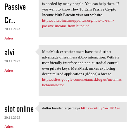
Passive
is needed by many people. You can help them. If
you want to know How To Earn Passive Crypto
Income With Bitcoin visit our website.
Cr...
https://bitcoinatmsupportus.org/how-to-earn-
passive-income-from-bitcoin/
20.11.2023
Adres
alvi
MetaMask extension users have the distinct
MetaMask extension users have
advantage of seamless dApp interaction. With its
20.11.2023
user-friendly interface and non-custodial control
over private keys, MetaMask makes exploring
Adres
decentralized applications (dApps) a breeze.
https://sites.google.com/metamasklog.us/metamas
kchrom/home
slot online
daftar bandar terpercaya
https://cutt.ly/owUI8Xse
daftar bandar terpercaya
20.11.2023
Adres