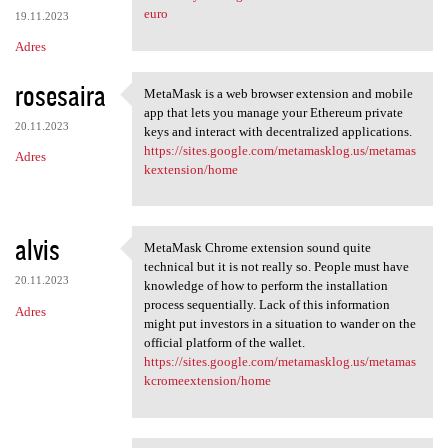
euro
19.11.2023
Adres
rosesaira
MetaMask is a web browser extension and mobile
MetaMask is a web browser
app that lets you manage your Ethereum private
20.11.2023
keys and interact with decentralized applications.
https://sites.google.com/metamasklog.us/metamas
Adres
kextension/home
alvis
MetaMask Chrome extension sound quite
MetaMask Chrome extension
technical but it is not really so. People must have
20.11.2023
knowledge of how to perform the installation
process sequentially. Lack of this information
Adres
might put investors in a situation to wander on the
official platform of the wallet.
https://sites.google.com/metamasklog.us/metamas
kcromeextension/home