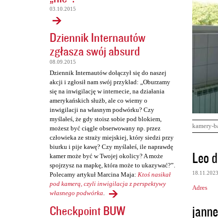
03.10.2015
Dziennik Internautów
zgłasza swój absurd
08.09.2015
Dziennik Internautów dołączył się do naszej
akcji i zgłosił nam swój przykład: „Oburzamy
się na inwigilację w internecie, na działania
amerykańskich służb, ale co wiemy o
inwigilacji na własnym podwórku? Czy
myślałeś, że gdy stoisz sobie pod blokiem,
kamery-b
możesz być ciągle obserwowany np. przez
człowieka ze straży miejskiej, który siedzi przy
biurku i pije kawę? Czy myślałeś, ile naprawdę
K
Leo d
kamer może być w Twojej okolicy? A może
o
spojrzysz na mapkę, która może to ukazywać?”.
18.11.202
Polecamy artykuł Marcina Maja:
Ktoś nasikał
m
pod kamerą, czyli inwigilacja z perspektywy
Adres
e
własnego podwórka
.
n
janne
Checkpoint BUW