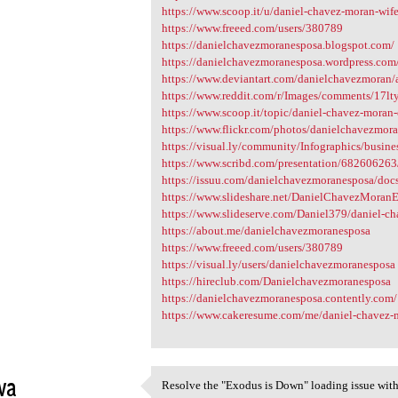
https://www.scoop.it/u/daniel-chavez-moran-wif
https://www.freeed.com/users/380789
https://danielchavezmoranesposa.blogspot.com/
https://danielchavezmoranesposa.wordpress.com
https://www.deviantart.com/danielchavezmoran/
https://www.reddit.com/r/Images/comments/17lt
https://www.scoop.it/topic/daniel-chavez-moran
https://www.flickr.com/photos/danielchavezmo
https://visual.ly/community/Infographics/busine
https://www.scribd.com/presentation/68260626
https://issuu.com/danielchavezmoranesposa/do
https://www.slideshare.net/DanielChavezMoranEs
https://www.slideserve.com/Daniel379/daniel-c
https://about.me/danielchavezmoranesposa
https://www.freeed.com/users/380789
https://visual.ly/users/danielchavezmoranesposa
https://hireclub.com/Danielchavezmoranesposa
https://danielchavezmoranesposa.contently.com/
https://www.cakeresume.com/me/daniel-chavez-
va
Resolve the "Exodus is Down" loading issue with o