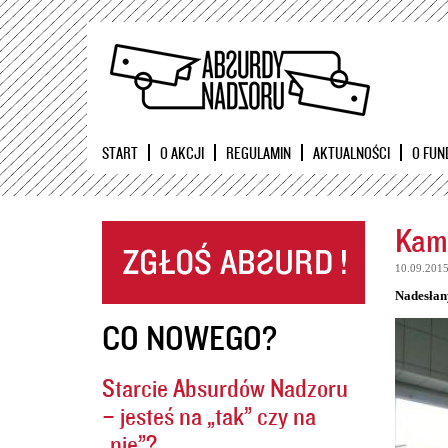
START
O AKCJI
REGULAMIN
AKTUALNOŚCI
O FUN
Kame
10.09.201
Nadesłan
CO NOWEGO?
Starcie Absurdów Nadzoru
– jesteś na „tak” czy na
„nie”?