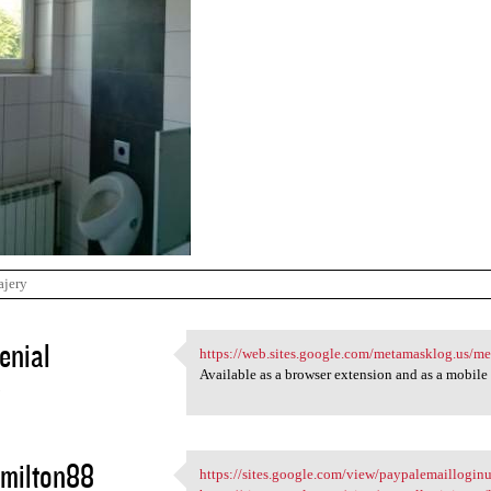
ajery
enial
https://web.sites.google.com/metamasklog.us/m
https://web.sites.google.com
Available as a browser extension and as a mobil
3
milton88
https://sites.google.com/view/paypalemailloginu
https://sites.google.com/view