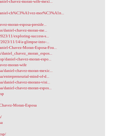
niel-chavez-moran-wife-mexi...
m/daniel-ch%C3%A1vez-mor%C3%A1n...
avez-moran-esposa-preside...
ss/daniel-chavez-moran-me...
023/11/exploring-success-s...
2023/11/14/a-glimpse-into-...
aniel-Chavez-Moran-Esposa-Fou...
s/daniel_chavez_moran_espos...
sp/daniel-chavez-moran-espo...
havez-moran-wife
a/daniel-chavez-moran-mexic...
/entrepreneurial-mind-of-d...
/daniel-chavez-morans-visi...
a/daniel-chavez-moran-espos...
Esp
a
l-Chavez-Moran-Esposa
a/
sa
esp/