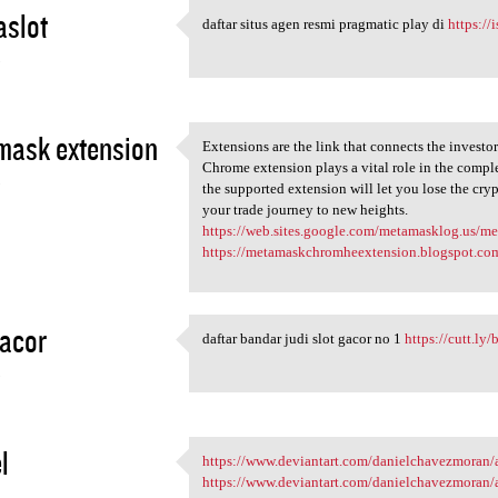
aslot
daftar situs agen resmi pragmatic play di
https://i
daftar situs agen resmi
3
mask extension
Extensions are the link that connects the investo
Extensions are the link that
Chrome extension plays a vital role in the comp
3
the supported extension will let you lose the cryp
your trade journey to new heights.
https://web.sites.google.com/metamasklog.us/
https://metamaskchromheextension.blogspot.co
gacor
daftar bandar judi slot gacor no 1
https://cutt.l
daftar bandar judi slot gacor
3
l
https://www.deviantart.com/danielchavezmoran/ar
https://www.deviantart.com
https://www.deviantart.com/danielchavezmoran/
3