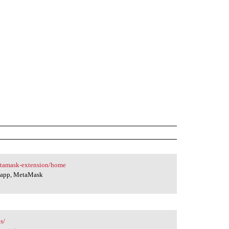
etamask-extension/home
e app, MetaMask
s/