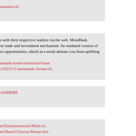
stanaslot.id/
rs with their respective wallets via the web. MetaMask
lete trade and investment mechanism. An outdated version of
to opportunities, which as a result abstain you from uplifting
metamaskcromeextensionn/home
m/2023/11/metamask-chrome-fo...
y/bwUI89QM
t/Entrepreneurial-Mind-of...
art/Daniel-Chavez-Moran-Ent...