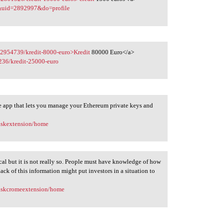
&uid=2892997&do=profile
22954739/kredit-8000-euro>Kredit
80000 Euro</a>
236/kredit-25000-euro
 app that lets you manage your Ethereum private keys and
maskextension/home
 but it is not really so. People must have knowledge of how
Lack of this information might put investors in a situation to
maskcromeextension/home