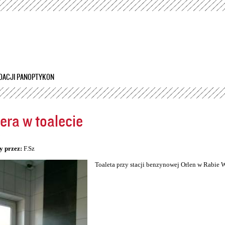
Przejdź
do
treści
DACJI PANOPTYKON
ra w toalecie
5
y przez:
F.Sz
Toaleta przy stacji benzynowej Orlen w Rabie 