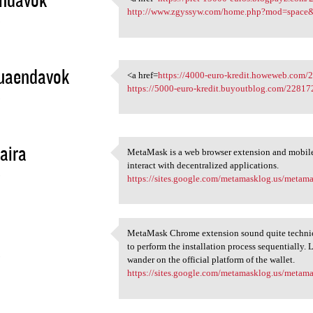
<a href=https://pret-15000
http://www.zgyssyw.com/home.php?mod=space
3
uaendavok
<a href=
https://4000-euro-kredit.howeweb.com/
<a href=https://4000-euro
https://5000-euro-kredit.buyoutblog.com/22817
3
aira
MetaMask is a web browser extension and mobile
MetaMask is a web browser
interact with decentralized applications.
3
https://sites.google.com/metamasklog.us/meta
MetaMask Chrome extension sound quite technical
MetaMask Chrome extension
to perform the installation process sequentially. 
3
wander on the official platform of the wallet.
https://sites.google.com/metamasklog.us/meta