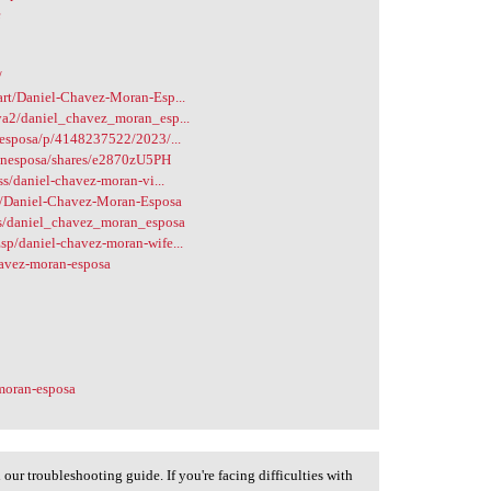
e
/
art/Daniel-Chavez-Moran-Esp...
ya2/daniel_chavez_moran_esp...
-esposa/p/4148237522/2023/...
ranesposa/shares/e2870zU5PH
ss/daniel-chavez-moran-vi...
3/Daniel-Chavez-Moran-Esposa
cs/daniel_chavez_moran_esposa
p/daniel-chavez-moran-wife...
havez-moran-esposa
moran-esposa
ur troubleshooting guide. If you're facing difficulties with