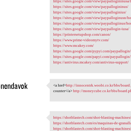
https://sites.google.com/view/paypallogininusa/
3
https://sites.google.com/view/paypallogininus/
https://sites.google.com/view/paypalloginius/
https://sites.google.com/view/paypalloginusn/h
https://sites.google.com/view/paypallogiinus/h
https://sites.google.com/view/paypallogin-iusa/
https://printersetupshop.com/canon/
https://www.prime-videomytv.com/
https://www.mcakey.com/
https://sites.google.com/pypyi.com/paypallogin
https://sites.google.com/papyi.com/paypallogin
https://antivirus.mcakey.com/antivirus-support/
onendavok
<a href=
http://innocentrk.woobi.co.kr/bbs/board
<a href=http://innocentrk
counter</a>
http://moneycube.co.kr/bbs/board
3
https://shotblastech.com/shot-blasting-machines/
https://shotblastech.com/shot
https://shotblastech.com/es/maquinas-de-granall
3
https://shotblastech.com/shot-blasting-machines/r