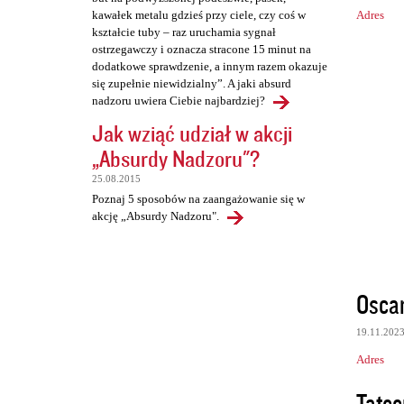
Adres
kawałek metalu gdzieś przy ciele, czy coś w
kształcie tuby – raz uruchamia sygnał
ostrzegawczy i oznacza stracone 15 minut na
dodatkowe sprawdzenie, a innym razem okazuje
się zupełnie niewidzialny”. A jaki absurd
nadzoru uwiera Ciebie najbardziej?
Jak wziąć udział w akcji
„Absurdy Nadzoru"?
25.08.2015
Poznaj 5 sposobów na zaangażowanie się w
akcję „Absurdy Nadzoru".
Osca
19.11.202
Adres
Tate