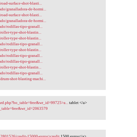
oad-surface-shot-blasti...
ado/granalladora-de-hormi...
oad-surface-shot-blasti...
ado/granalladora-de-hormi...
o/rodillas-tipo-granall...
oller-type-shot-blastin...
oller-type-shot-blastin...
o/rodillas-tipo-granall...
oller-type-shot-blastin...
o/rodillas-tipo-granall...
o/rodillas-tipo-granall...
oller-type-shot-blastin...
o/rodillas-tipo-granall...
/drum-shot-blasting-machi...
ard.php?bo_table=free&wr_id=99725>a...
tablet </a>
o_table=free&wr_id=2063579
22801526/credit-15000-euros>credit
1500 euros</a>