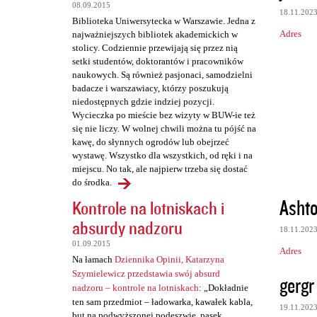
t
08.09.2015
18.11.202
a
Biblioteka Uniwersytecka w Warszawie. Jedna z
Adres
najważniejszych bibliotek akademickich w
r
stolicy. Codziennie przewijają się przez nią
z
setki studentów, doktorantów i pracowników
naukowych. Są również pasjonaci, samodzielni
e
badacze i warszawiacy, którzy poszukują
niedostępnych gdzie indziej pozycji.
Wycieczka po mieście bez wizyty w BUW-ie też
się nie liczy. W wolnej chwili można tu pójść na
kawę, do słynnych ogrodów lub obejrzeć
wystawę. Wszystko dla wszystkich, od ręki i na
miejscu. No tak, ale najpierw trzeba się dostać
do środka.
Asht
Kontrole na lotniskach i
absurdy nadzoru
18.11.202
01.09.2015
Adres
Na łamach
Dziennika Opinii, Katarzyna
Szymielewicz przedstawia swój absurd
gergr
nadzoru – kontrole na lotniskach
: „Dokładnie
ten sam przedmiot – ładowarka, kawałek kabla,
19.11.202
but na podwyższonej podeszwie, pasek,