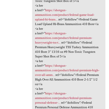
Toxic Tungsten Shot Box of 5</a
<a hre
a href="
https://shotgun-
ammunition.com/product/federal-game-load-
upland-hi-brass...
rel="dofollow">Federal Game
Load Upland Hi-Brass Ammunition 410 Bore</a
<a hre
a href="
https://shotgun-
ammunition.com/product/federal-premium-
heavyweight-tss-t...
rel="dofollow">Federal
Premium Heavyweight TSS Turkey Ammunition
410 Bore 3″ 13/16 oz #9 Non-Toxic Tungsten
Super Shot Box of 5</a
<a hre
a href="
https://shotgun-
ammunition.com/product/federal-premium-high-
over-all-amm...
rel="dofollow">Federal Premium
High Over All Ammunition 410 Bore 2-1/2″ 1/2
oz</a
<a hre
a href="
https://shotgun-
ammunition.com/product/federal-premium-
personal-defense-...
rel="dofollow">Federal
Premium Personal Defense Ammunition 410