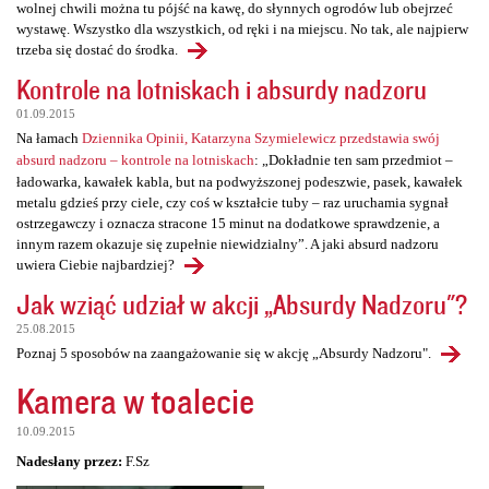
wolnej chwili można tu pójść na kawę, do słynnych ogrodów lub obejrzeć
wystawę. Wszystko dla wszystkich, od ręki i na miejscu. No tak, ale najpierw
trzeba się dostać do środka.
Kontrole na lotniskach i absurdy nadzoru
01.09.2015
Na łamach
Dziennika Opinii, Katarzyna Szymielewicz przedstawia swój
absurd nadzoru – kontrole na lotniskach
: „Dokładnie ten sam przedmiot –
ładowarka, kawałek kabla, but na podwyższonej podeszwie, pasek, kawałek
metalu gdzieś przy ciele, czy coś w kształcie tuby – raz uruchamia sygnał
ostrzegawczy i oznacza stracone 15 minut na dodatkowe sprawdzenie, a
innym razem okazuje się zupełnie niewidzialny”. A jaki absurd nadzoru
uwiera Ciebie najbardziej?
Jak wziąć udział w akcji „Absurdy Nadzoru"?
25.08.2015
Poznaj 5 sposobów na zaangażowanie się w akcję „Absurdy Nadzoru".
Kamera w toalecie
10.09.2015
Nadesłany przez:
F.Sz