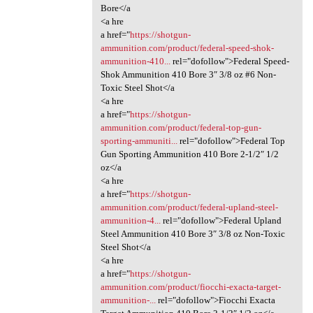
Bore</a
<a hre
a href="
https://shotgun-
ammunition.com/product/federal-speed-shok-
ammunition-410...
rel="dofollow">Federal Speed-
Shok Ammunition 410 Bore 3″ 3/8 oz #6 Non-
Toxic Steel Shot</a
<a hre
a href="
https://shotgun-
ammunition.com/product/federal-top-gun-
sporting-ammuniti...
rel="dofollow">Federal Top
Gun Sporting Ammunition 410 Bore 2-1/2″ 1/2
oz</a
<a hre
a href="
https://shotgun-
ammunition.com/product/federal-upland-steel-
ammunition-4...
rel="dofollow">Federal Upland
Steel Ammunition 410 Bore 3″ 3/8 oz Non-Toxic
Steel Shot</a
<a hre
a href="
https://shotgun-
ammunition.com/product/fiocchi-exacta-target-
ammunition-...
rel="dofollow">Fiocchi Exacta