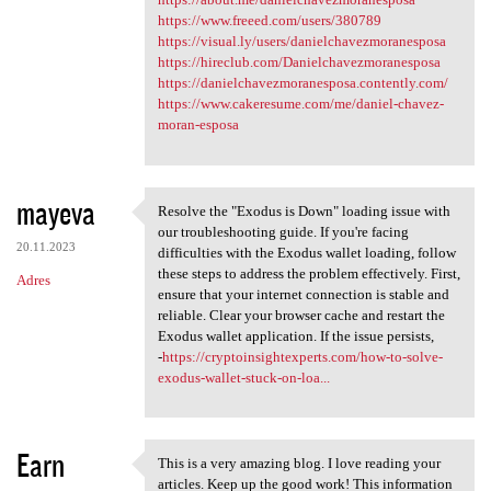
https://www.freeed.com/users/380789
https://visual.ly/users/danielchavezmoranesposa
https://hireclub.com/Danielchavezmoranesposa
https://danielchavezmoranesposa.contently.com/
https://www.cakeresume.com/me/daniel-chavez-
moran-esposa
mayeva
Resolve the "Exodus is Down" loading issue with
Resolve the "Exodus is Down"
our troubleshooting guide. If you're facing
20.11.2023
difficulties with the Exodus wallet loading, follow
these steps to address the problem effectively. First,
Adres
ensure that your internet connection is stable and
reliable. Clear your browser cache and restart the
Exodus wallet application. If the issue persists,
-
https://cryptoinsightexperts.com/how-to-solve-
exodus-wallet-stuck-on-loa...
Earn
This is a very amazing blog. I love reading your
This is a very amazing blog.
articles. Keep up the good work! This information