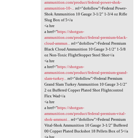
ammunition.com/product/federal-power-shok-
ammunition-10-...
rel="dofollow">Federal Power-
Shok Ammunition 10 Gauge 3-1/2″ 1-3/4 oz Rifle
Slug Box of 5</a
<a hre
a href="
https://shotgun-
ammunition.com/product/federal-premium-black-
cloud-ammun...
rel="dofollow">Federal Premium
Black Cloud Ammunition 10 Gauge 3-1/2″ 1-5/8
oz Non-Toxic FlightStopper Steel Shot</a
<a hre
a href="
https://shotgun-
ammunition.com/product/federal-premium-grand-
slam-turkey...
rel="dofollow">Federal Premium
Grand Slam Turkey Ammunition 10 Gauge 3-1/2″
2 oz Buffered Copper Plated Shot Flightcontrol
Flex Wad</a
<a hre
a href="
https://shotgun-
ammunition.com/product/federal-premium-vital-
shok-ammuni...
rel="dofollow">Federal Premium
Vital-Shok Ammunition 10 Gauge 3-1/2″ Buffered
00 Copper Plated Buckshot 18 Pellets Box of 5</a
<a hre