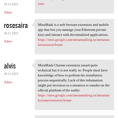
euro
19.11.2023
Adres
rosesaira
MetaMask is a web browser extension and mobile
MetaMask is a web browser
app that lets you manage your Ethereum private
20.11.2023
keys and interact with decentralized applications.
https://sites.google.com/metamasklog.us/metamas
Adres
kextension/home
alvis
MetaMask Chrome extension sound quite
MetaMask Chrome extension
technical but it is not really so. People must have
20.11.2023
knowledge of how to perform the installation
process sequentially. Lack of this information
Adres
might put investors in a situation to wander on the
official platform of the wallet.
https://sites.google.com/metamasklog.us/metamas
kcromeextension/home