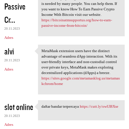
Passive
is needed by many people. You can help them. If
you want to know How To Earn Passive Crypto
Income With Bitcoin visit our website.
Cr...
https://bitcoinatmsupportus.org/how-to-earn-
passive-income-from-bitcoin/
20.11.2023
Adres
alvi
MetaMask extension users have the distinct
MetaMask extension users have
advantage of seamless dApp interaction. With its
20.11.2023
user-friendly interface and non-custodial control
over private keys, MetaMask makes exploring
Adres
decentralized applications (dApps) a breeze.
https://sites.google.com/metamasklog.us/metamas
kchrom/home
slot online
daftar bandar terpercaya
https://cutt.ly/owUI8Xse
daftar bandar terpercaya
20.11.2023
Adres