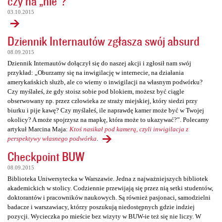
czy na „nie”?
03.10.2015
Dziennik Internautów zgłasza swój absurd
08.09.2015
Dziennik Internautów dołączył się do naszej akcji i zgłosił nam swój
przykład: „Oburzamy się na inwigilację w internecie, na działania
amerykańskich służb, ale co wiemy o inwigilacji na własnym podwórku?
Czy myślałeś, że gdy stoisz sobie pod blokiem, możesz być ciągle
obserwowany np. przez człowieka ze straży miejskiej, który siedzi przy
biurku i pije kawę? Czy myślałeś, ile naprawdę kamer może być w Twojej
okolicy? A może spojrzysz na mapkę, która może to ukazywać?”. Polecamy
artykuł Marcina Maja:
Ktoś nasikał pod kamerą, czyli inwigilacja z
perspektywy własnego podwórka
.
Checkpoint BUW
08.09.2015
Biblioteka Uniwersytecka w Warszawie. Jedna z najważniejszych bibliotek
akademickich w stolicy. Codziennie przewijają się przez nią setki studentów,
doktorantów i pracowników naukowych. Są również pasjonaci, samodzielni
badacze i warszawiacy, którzy poszukują niedostępnych gdzie indziej
pozycji. Wycieczka po mieście bez wizyty w BUW-ie też się nie liczy. W