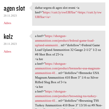
agen slot
daftar segera di agen slot resmi <a
daftar segera di agen slot
href="
https://cutt.ly/owUI8Xse">https://cutt.ly/ow
20.11.2023
UI8Xse</a>
Adres
kelz
a href="
https://shotgun-
a href="https://shotgun
ammunition.com/product/federal-game-load-
20.11.2023
upland-ammuniti...
rel="dofollow">Federal Game
Load Upland Ammunition 32 Gauge 2-1/2″ 1/2 oz
Adres
#8 Shot Box of 25</a
<a hre
a href="
https://shotgun-
ammunition.com/product/brenneke-usa-magnum-
ammunition-41...
rel="dofollow">Brenneke USA
Magnum Ammunition 410 Bore 3″ 1/4 oz Silver
Rifled Slug Box of 5</a
<a hre
a href="
https://shotgun-
ammunition.com/product/browning-tss-turkey-
ammunition-41...
rel="dofollow">Browning TSS
Turkey Ammunition 410 Bore 3″ 13/16 oz #9 Non-