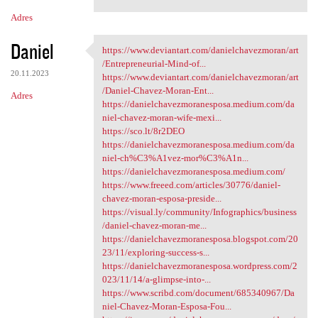
Adres
Daniel
https://www.deviantart.com/danielchavezmoran/art
https://www.deviantart.com
/Entrepreneurial-Mind-of...
20.11.2023
https://www.deviantart.com/danielchavezmoran/art
/Daniel-Chavez-Moran-Ent...
Adres
https://danielchavezmoranesposa.medium.com/da
niel-chavez-moran-wife-mexi...
https://sco.lt/8r2DEO
https://danielchavezmoranesposa.medium.com/da
niel-ch%C3%A1vez-mor%C3%A1n...
https://danielchavezmoranesposa.medium.com/
https://www.freeed.com/articles/30776/daniel-
chavez-moran-esposa-preside...
https://visual.ly/community/Infographics/business
/daniel-chavez-moran-me...
https://danielchavezmoranesposa.blogspot.com/20
23/11/exploring-success-s...
https://danielchavezmoranesposa.wordpress.com/2
023/11/14/a-glimpse-into-...
https://www.scribd.com/document/685340967/Da
niel-Chavez-Moran-Esposa-Fou...