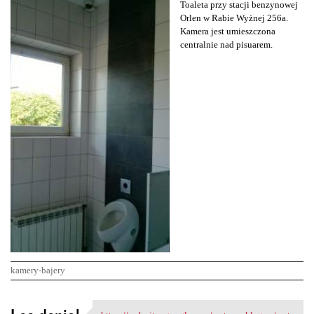
Toaleta przy stacji benzynowej
Orlen w Rabie Wyżnej 256a.
Kamera jest umieszczona
centralnie nad pisuarem.
kamery-bajery
K