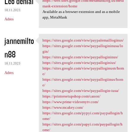
Leo denial
https://web.sites.google.com/metamasklog.us/meta
https://web.sites.google.com
o
mask-extension/home
18.11.2023
m
Available as a browser extension and as a mobile
app, MetaMask
Adres
e
n
t
jannemilto
https://sites.google.com/view/paypalemailloginus/
https://sites.google.com/view
a
https://sites.google.com/view/paypallogininusa/lo
n88
gin/
r
https://sites.google.com/view/paypallogininus/
z
https://sites.google.com/view/paypalloginius/
18.11.2023
https://sites.google.com/view/paypalloginusn/hom
e
Adres
e/
https://sites.google.com/view/paypallogiinus/hom
e/
https://sites.google.com/view/paypallogin-iusa/
https://printersetupshop.com/canon/
https://www.prime-videomytv.com/
https://www.mcakey.com/
https://sites.google.com/pypyi.com/paypallogin/h
ome/
https://sites.google.com/papyi.com/paypallogin/h
ome/