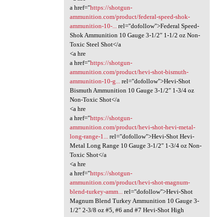
a href="
https://shotgun-
ammunition.com/product/federal-speed-shok-
ammunition-10-...
rel="dofollow">Federal Speed-
Shok Ammunition 10 Gauge 3-1/2″ 1-1/2 oz Non-
Toxic Steel Shot</a
<a hre
a href="
https://shotgun-
ammunition.com/product/hevi-shot-bismuth-
ammunition-10-g...
rel="dofollow">Hevi-Shot
Bismuth Ammunition 10 Gauge 3-1/2″ 1-3/4 oz
Non-Toxic Shot</a
<a hre
a href="
https://shotgun-
ammunition.com/product/hevi-shot-hevi-metal-
long-range-1...
rel="dofollow">Hevi-Shot Hevi-
Metal Long Range 10 Gauge 3-1/2″ 1-3/4 oz Non-
Toxic Shot</a
<a hre
a href="
https://shotgun-
ammunition.com/product/hevi-shot-magnum-
blend-turkey-amm...
rel="dofollow">Hevi-Shot
Magnum Blend Turkey Ammunition 10 Gauge 3-
1/2″ 2-3/8 oz #5, #6 and #7 Hevi-Shot High