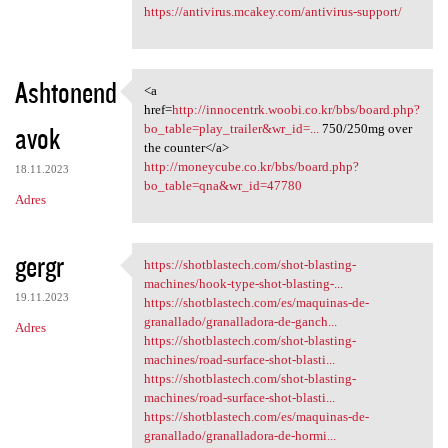
https://antivirus.mcakey.com/antivirus-support/
Ashtonend
<a
<a href=http://innocentrk
href=
http://innocentrk.woobi.co.kr/bbs/board.php?
avok
bo_table=play_trailer&wr_id=...
750/250mg over
the counter</a>
http://moneycube.co.kr/bbs/board.php?
18.11.2023
bo_table=qna&wr_id=47780
Adres
gergr
https://shotblastech.com/shot-blasting-
https://shotblastech.com/shot
machines/hook-type-shot-blasting-...
19.11.2023
https://shotblastech.com/es/maquinas-de-
granallado/granalladora-de-ganch...
Adres
https://shotblastech.com/shot-blasting-
machines/road-surface-shot-blasti...
https://shotblastech.com/shot-blasting-
machines/road-surface-shot-blasti...
https://shotblastech.com/es/maquinas-de-
granallado/granalladora-de-hormi...