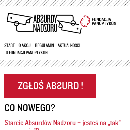
Przejdź
do
treści
START
O AKCJI
REGULAMIN
AKTUALNOŚCI
O FUNDACJI PANOPTYKON
CO NOWEGO?
Starcie Absurdów Nadzoru – jesteś na „tak”