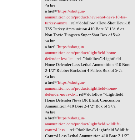
<a hre
a href="
https://shotgun-
ammunition.com/product/hevi-shot-hevi-18-tss-
turkey-ammu...
rel="dofollow">Hevi-Shot Hevi-18
TSS Turkey Ammunition 410 Bore 3″ 13/16 oz
Non-Toxic Tungsten Super Shot Box of 5</a
<a hre
a href="
https://shotgun-
ammunition.com/product/lightfield-home-
defender-less-let...
rel="dofollow">Lightfield
Home Defender Less Lethal Ammunition 410 Bore
2-1/2″ Rubber Buckshot 4 Pellets Box of 5</a
<a hre
a href="
https://shotgun-
ammunition.com/product/lightfield-home-
defender-nova-dr-...
rel="dofollow">Lightfield
Home Defender Nova DR Blank Concussion
Ammunition 410 Bore 2-1/2″ Box of 5</a
<a hre
a href="
https://shotgun-
ammunition.com/product/lightfield-wildlife-
control-less-...
rel="dofollow">Lightfield Wildlife
Control Less Lethal Ammunition 410 Bore 2-1/2″