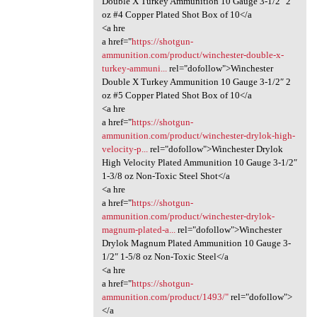
Double X Turkey Ammunition 10 Gauge 3-1/2″ 2
oz #4 Copper Plated Shot Box of 10</a
<a hre
a href="
https://shotgun-
ammunition.com/product/winchester-double-x-
turkey-ammuni...
rel="dofollow">Winchester
Double X Turkey Ammunition 10 Gauge 3-1/2″ 2
oz #5 Copper Plated Shot Box of 10</a
<a hre
a href="
https://shotgun-
ammunition.com/product/winchester-drylok-high-
velocity-p...
rel="dofollow">Winchester Drylok
High Velocity Plated Ammunition 10 Gauge 3-1/2″
1-3/8 oz Non-Toxic Steel Shot</a
<a hre
a href="
https://shotgun-
ammunition.com/product/winchester-drylok-
magnum-plated-a...
rel="dofollow">Winchester
Drylok Magnum Plated Ammunition 10 Gauge 3-
1/2″ 1-5/8 oz Non-Toxic Steel</a
<a hre
a href="
https://shotgun-
ammunition.com/product/1493/"
rel="dofollow">
</a