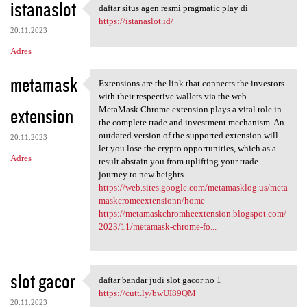
istanaslot
daftar situs agen resmi pragmatic play di
daftar situs agen resmi
https://istanaslot.id/
20.11.2023
Adres
metamask
Extensions are the link that connects the investors
Extensions are the link that
with their respective wallets via the web.
extension
MetaMask Chrome extension plays a vital role in
the complete trade and investment mechanism. An
outdated version of the supported extension will
20.11.2023
let you lose the crypto opportunities, which as a
Adres
result abstain you from uplifting your trade
journey to new heights.
https://web.sites.google.com/metamasklog.us/meta
maskcromeextensionn/home
https://metamaskchromheextension.blogspot.com/
2023/11/metamask-chrome-fo...
slot gacor
daftar bandar judi slot gacor no 1
daftar bandar judi slot gacor
https://cutt.ly/bwUI89QM
20.11.2023