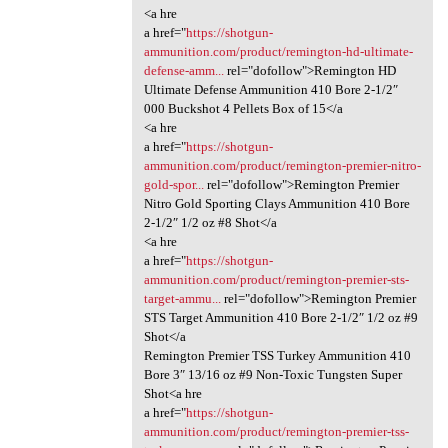
<a hre
a href="
https://shotgun-
ammunition.com/product/remington-hd-ultimate-
defense-amm...
rel="dofollow">Remington HD
Ultimate Defense Ammunition 410 Bore 2-1/2″
000 Buckshot 4 Pellets Box of 15</a
<a hre
a href="
https://shotgun-
ammunition.com/product/remington-premier-nitro-
gold-spor...
rel="dofollow">Remington Premier
Nitro Gold Sporting Clays Ammunition 410 Bore
2-1/2″ 1/2 oz #8 Shot</a
<a hre
a href="
https://shotgun-
ammunition.com/product/remington-premier-sts-
target-ammu...
rel="dofollow">Remington Premier
STS Target Ammunition 410 Bore 2-1/2″ 1/2 oz #9
Shot</a
Remington Premier TSS Turkey Ammunition 410
Bore 3″ 13/16 oz #9 Non-Toxic Tungsten Super
Shot<a hre
a href="
https://shotgun-
ammunition.com/product/remington-premier-tss-