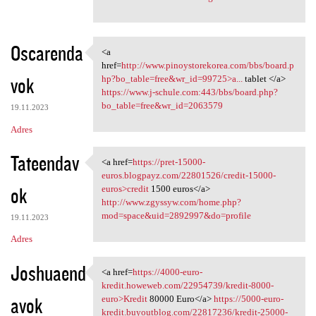
Oscarenda
<a
<a href=http://www
href=
http://www.pinoystorekorea.com/bbs/board.p
vok
hp?bo_table=free&wr_id=99725>a...
tablet </a>
https://www.j-schule.com:443/bbs/board.php?
bo_table=free&wr_id=2063579
19.11.2023
Adres
Tateendav
<a href=
https://pret-15000-
<a href=https://pret-15000
euros.blogpayz.com/22801526/credit-15000-
ok
euros>credit
1500 euros</a>
http://www.zgyssyw.com/home.php?
mod=space&uid=2892997&do=profile
19.11.2023
Adres
Joshuaend
<a href=
https://4000-euro-
<a href=https://4000-euro
kredit.howeweb.com/22954739/kredit-8000-
avok
euro>Kredit
80000 Euro</a>
https://5000-euro-
kredit.buyoutblog.com/22817236/kredit-25000-