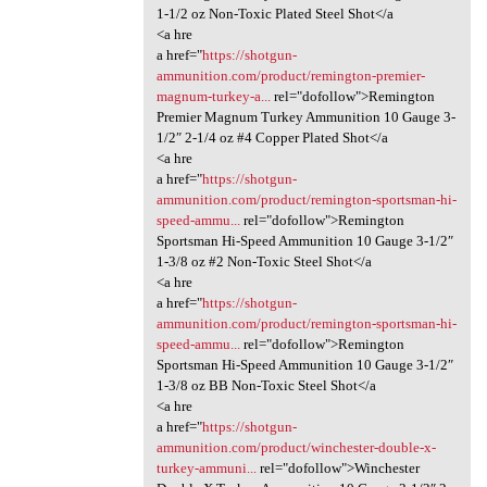
1-1/2 oz Non-Toxic Plated Steel Shot</a
<a hre
a href="
https://shotgun-
ammunition.com/product/remington-premier-
magnum-turkey-a...
rel="dofollow">Remington
Premier Magnum Turkey Ammunition 10 Gauge 3-
1/2″ 2-1/4 oz #4 Copper Plated Shot</a
<a hre
a href="
https://shotgun-
ammunition.com/product/remington-sportsman-hi-
speed-ammu...
rel="dofollow">Remington
Sportsman Hi-Speed Ammunition 10 Gauge 3-1/2″
1-3/8 oz #2 Non-Toxic Steel Shot</a
<a hre
a href="
https://shotgun-
ammunition.com/product/remington-sportsman-hi-
speed-ammu...
rel="dofollow">Remington
Sportsman Hi-Speed Ammunition 10 Gauge 3-1/2″
1-3/8 oz BB Non-Toxic Steel Shot</a
<a hre
a href="
https://shotgun-
ammunition.com/product/winchester-double-x-
turkey-ammuni...
rel="dofollow">Winchester