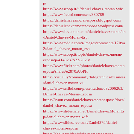
p/
https://www.scoop.it/u/daniel-chavez-moran-wife
https://www.freeed.com/users/380789
https://danielchavezmoranesposa.blogspot.com/
https://danielchavezmoranesposa.wordpress.com/
https://www.deviantart.com/danielchavezmoran/art
/Daniel-Chavez-Moran-Esp...
https://www.reddit.com/r/Images/comments/17ltya
2/daniel_chavez_moran_esp...
https://www.scoop.it/topic/daniel-chavez-moran-
esposa/p/4148237522/2023/...
https://www.flickr.com/photos/danielchavezmoran
esposa/shares/e2870zU5PH
https://visual.ly/community/Infographics/business
/daniel-chavez-moran-vi...
https://www.scribd.com/presentation/682606263/
Daniel-Chavez-Moran-Esposa
https://issuu.com/danielchavezmoranesposa/docs/
daniel_chavez_moran_esposa
https://www.slideshare.net/DanielChavezMoranEs
p/daniel-chavez-moran-wife...
https://www.slideserve.com/Daniel379/daniel-
chavez-moran-esposa
https://about.me/danielchavezmoranesposa