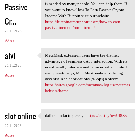
Passive
is needed by many people. You can help them. If
you want to know How To Earn Passive Crypto
Income With Bitcoin visit our website.
Cr...
https://bitcoinatmsupportus.org/how-to-earn-
passive-income-from-bitcoin/
20.11.2023
Adres
alvi
MetaMask extension users have the distinct
MetaMask extension users have
advantage of seamless dApp interaction. With its
20.11.2023
user-friendly interface and non-custodial control
over private keys, MetaMask makes exploring
Adres
decentralized applications (dApps) a breeze.
https://sites.google.com/metamasklog.us/metamas
kchrom/home
slot online
daftar bandar terpercaya
https://cutt.ly/owUI8Xse
daftar bandar terpercaya
20.11.2023
Adres