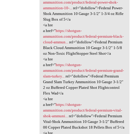
ammunition.com/product/federal-power-shok-
ammunition-10-...
rel="dofollow">Federal Power-
Shok Ammunition 10 Gauge 3-1/2″ 1-3/4 oz Rifle
Slug Box of 5</a
<a hre
a href="
https://shotgun-
ammunition.com/product/federal-premium-black-
cloud-ammun...
rel="dofollow">Federal Premium
Black Cloud Ammunition 10 Gauge 3-1/2″ 1-5/8
oz Non-Toxic FlightStopper Steel Shot</a
<a hre
a href="
https://shotgun-
ammunition.com/product/federal-premium-grand-
slam-turkey...
rel="dofollow">Federal Premium
Grand Slam Turkey Ammunition 10 Gauge 3-1/2″
2 oz Buffered Copper Plated Shot Flightcontrol
Flex Wad</a
<a hre
a href="
https://shotgun-
ammunition.com/product/federal-premium-vital-
shok-ammuni...
rel="dofollow">Federal Premium
Vital-Shok Ammunition 10 Gauge 3-1/2″ Buffered
00 Copper Plated Buckshot 18 Pellets Box of 5</a
<a hre