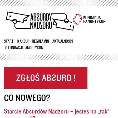
Przejdź
do
treści
START
O AKCJI
REGULAMIN
AKTUALNOŚCI
O FUNDACJI PANOPTYKON
CO NOWEGO?
Starcie Absurdów Nadzoru – jesteś na „tak”