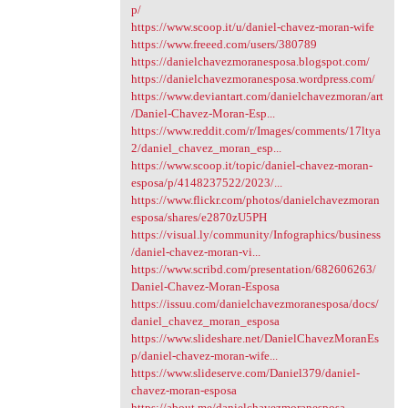
p/
https://www.scoop.it/u/daniel-chavez-moran-wife
https://www.freeed.com/users/380789
https://danielchavezmoranesposa.blogspot.com/
https://danielchavezmoranesposa.wordpress.com/
https://www.deviantart.com/danielchavezmoran/art
/Daniel-Chavez-Moran-Esp...
https://www.reddit.com/r/Images/comments/17ltya
2/daniel_chavez_moran_esp...
https://www.scoop.it/topic/daniel-chavez-moran-
esposa/p/4148237522/2023/...
https://www.flickr.com/photos/danielchavezmoran
esposa/shares/e2870zU5PH
https://visual.ly/community/Infographics/business
/daniel-chavez-moran-vi...
https://www.scribd.com/presentation/682606263/
Daniel-Chavez-Moran-Esposa
https://issuu.com/danielchavezmoranesposa/docs/
daniel_chavez_moran_esposa
https://www.slideshare.net/DanielChavezMoranEs
p/daniel-chavez-moran-wife...
https://www.slideserve.com/Daniel379/daniel-
chavez-moran-esposa
https://about.me/danielchavezmoranesposa