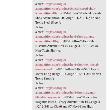
a href="
https://shotgun-
ammunition.com/product/federal-speed-shok-
ammunition-10-...
rel="dofollow">Federal Speed-
Shok Ammunition 10 Gauge 3-1/2″ 1-1/2 oz Non-
Toxic Steel Shot</a
<a hre
a href="
https://shotgun-
ammunition.com/product/hevi-shot-bismuth-
ammunition-10-g...
rel="dofollow">Hevi-Shot
Bismuth Ammunition 10 Gauge 3-1/2″ 1-3/4 oz
Non-Toxic Shot</a
<a hre
a href="
https://shotgun-
ammunition.com/product/hevi-shot-hevi-metal-
long-range-1...
rel="dofollow">Hevi-Shot Hevi-
Metal Long Range 10 Gauge 3-1/2″ 1-3/4 oz Non-
Toxic Shot</a
<a hre
a href="
https://shotgun-
ammunition.com/product/hevi-shot-magnum-
blend-turkey-amm...
rel="dofollow">Hevi-Shot
Magnum Blend Turkey Ammunition 10 Gauge 3-
1/2″ 2-3/8 oz #5, #6 and #7 Hevi-Shot High