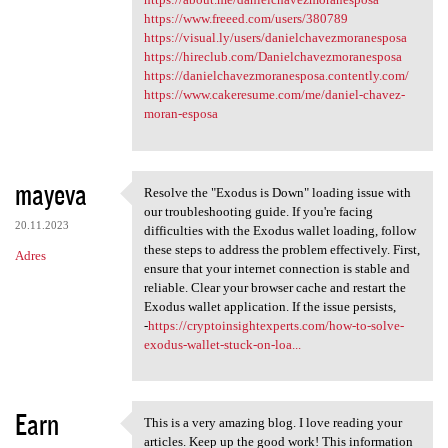
https://www.freeed.com/users/380789
https://visual.ly/users/danielchavezmoranesposa
https://hireclub.com/Danielchavezmoranesposa
https://danielchavezmoranesposa.contently.com/
https://www.cakeresume.com/me/daniel-chavez-
moran-esposa
mayeva
Resolve the "Exodus is Down" loading issue with
Resolve the "Exodus is Down"
our troubleshooting guide. If you're facing
20.11.2023
difficulties with the Exodus wallet loading, follow
these steps to address the problem effectively. First,
Adres
ensure that your internet connection is stable and
reliable. Clear your browser cache and restart the
Exodus wallet application. If the issue persists,
-
https://cryptoinsightexperts.com/how-to-solve-
exodus-wallet-stuck-on-loa...
Earn
This is a very amazing blog. I love reading your
This is a very amazing blog.
articles. Keep up the good work! This information