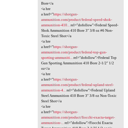
Bore</a
<a hre
a href="
https://shotgun-
ammunition.com/product/federal-speed-shok-
ammunition-410...
rel="dofollow">Federal Speed-
Shok Ammunition 410 Bore 3″ 3/8 oz #6 Non-
Toxic Steel Shot</a
<a hre
a href="
https://shotgun-
ammunition.com/product/federal-top-gun-
sporting-ammuniti...
rel="dofollow">Federal Top
Gun Sporting Ammunition 410 Bore 2-1/2″ 1/2
oz</a
<a hre
a href="
https://shotgun-
ammunition.com/product/federal-upland-steel-
ammunition-4...
rel="dofollow">Federal Upland
Steel Ammunition 410 Bore 3″ 3/8 oz Non-Toxic
Steel Shot</a
<a hre
a href="
https://shotgun-
ammunition.com/product/fiocchi-exacta-target-
ammunition-...
rel="dofollow">Fiocchi Exacta