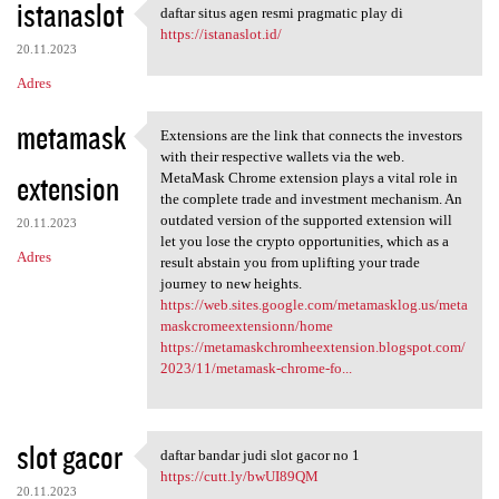
istanaslot
daftar situs agen resmi pragmatic play di
daftar situs agen resmi
https://istanaslot.id/
20.11.2023
Adres
metamask
Extensions are the link that connects the investors
Extensions are the link that
with their respective wallets via the web.
extension
MetaMask Chrome extension plays a vital role in
the complete trade and investment mechanism. An
outdated version of the supported extension will
20.11.2023
let you lose the crypto opportunities, which as a
Adres
result abstain you from uplifting your trade
journey to new heights.
https://web.sites.google.com/metamasklog.us/meta
maskcromeextensionn/home
https://metamaskchromheextension.blogspot.com/
2023/11/metamask-chrome-fo...
slot gacor
daftar bandar judi slot gacor no 1
daftar bandar judi slot gacor
https://cutt.ly/bwUI89QM
20.11.2023