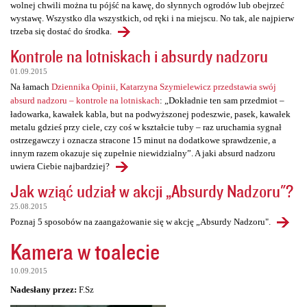
wolnej chwili można tu pójść na kawę, do słynnych ogrodów lub obejrzeć
wystawę. Wszystko dla wszystkich, od ręki i na miejscu. No tak, ale najpierw
trzeba się dostać do środka.
Kontrole na lotniskach i absurdy nadzoru
01.09.2015
Na łamach
Dziennika Opinii, Katarzyna Szymielewicz przedstawia swój
absurd nadzoru – kontrole na lotniskach
: „Dokładnie ten sam przedmiot –
ładowarka, kawałek kabla, but na podwyższonej podeszwie, pasek, kawałek
metalu gdzieś przy ciele, czy coś w kształcie tuby – raz uruchamia sygnał
ostrzegawczy i oznacza stracone 15 minut na dodatkowe sprawdzenie, a
innym razem okazuje się zupełnie niewidzialny”. A jaki absurd nadzoru
uwiera Ciebie najbardziej?
Jak wziąć udział w akcji „Absurdy Nadzoru"?
25.08.2015
Poznaj 5 sposobów na zaangażowanie się w akcję „Absurdy Nadzoru".
Kamera w toalecie
10.09.2015
Nadesłany przez:
F.Sz