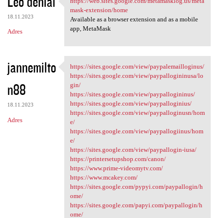
Leo denial
https://web.sites.google.com/metamasklog.us/meta
https://web.sites.google.com
o
mask-extension/home
18.11.2023
m
Available as a browser extension and as a mobile
app, MetaMask
Adres
e
n
t
jannemilto
https://sites.google.com/view/paypalemailloginus/
https://sites.google.com/view
a
https://sites.google.com/view/paypallogininusa/lo
n88
gin/
r
https://sites.google.com/view/paypallogininus/
z
https://sites.google.com/view/paypalloginius/
18.11.2023
https://sites.google.com/view/paypalloginusn/hom
e
Adres
e/
https://sites.google.com/view/paypallogiinus/hom
e/
https://sites.google.com/view/paypallogin-iusa/
https://printersetupshop.com/canon/
https://www.prime-videomytv.com/
https://www.mcakey.com/
https://sites.google.com/pypyi.com/paypallogin/h
ome/
https://sites.google.com/papyi.com/paypallogin/h
ome/