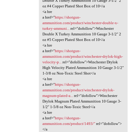
Double X Turkey Ammunition 10 Gauge 3-1/2″ 2
oz #4 Copper Plated Shot Box of 10</a
<a hre
a href="
https://shotgun-
ammunition.com/product/winchester-double-x-
turkey-ammuni...
rel="dofollow">Winchester
Double X Turkey Ammunition 10 Gauge 3-1/2″ 2
oz #5 Copper Plated Shot Box of 10</a
<a hre
a href="
https://shotgun-
ammunition.com/product/winchester-drylok-high-
velocity-p...
rel="dofollow">Winchester Drylok
High Velocity Plated Ammunition 10 Gauge 3-1/2″
1-3/8 oz Non-Toxic Steel Shot</a
<a hre
a href="
https://shotgun-
ammunition.com/product/winchester-drylok-
magnum-plated-a...
rel="dofollow">Winchester
Drylok Magnum Plated Ammunition 10 Gauge 3-
1/2″ 1-5/8 oz Non-Toxic Steel</a
<a hre
a href="
https://shotgun-
ammunition.com/product/1493/"
rel="dofollow">
</a