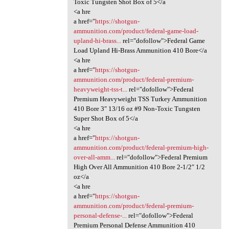
Toxic Tungsten Shot Box of 5</a
<a hre
a href="
https://shotgun-
ammunition.com/product/federal-game-load-
upland-hi-brass...
rel="dofollow">Federal Game
Load Upland Hi-Brass Ammunition 410 Bore</a
<a hre
a href="
https://shotgun-
ammunition.com/product/federal-premium-
heavyweight-tss-t...
rel="dofollow">Federal
Premium Heavyweight TSS Turkey Ammunition
410 Bore 3″ 13/16 oz #9 Non-Toxic Tungsten
Super Shot Box of 5</a
<a hre
a href="
https://shotgun-
ammunition.com/product/federal-premium-high-
over-all-amm...
rel="dofollow">Federal Premium
High Over All Ammunition 410 Bore 2-1/2″ 1/2
oz</a
<a hre
a href="
https://shotgun-
ammunition.com/product/federal-premium-
personal-defense-...
rel="dofollow">Federal
Premium Personal Defense Ammunition 410