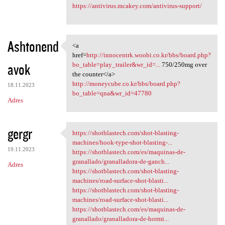
https://antivirus.mcakey.com/antivirus-support/
Ashtonend
<a
<a href=http://innocentrk
href=
http://innocentrk.woobi.co.kr/bbs/board.php?
avok
bo_table=play_trailer&wr_id=...
750/250mg over
the counter</a>
http://moneycube.co.kr/bbs/board.php?
18.11.2023
bo_table=qna&wr_id=47780
Adres
gergr
https://shotblastech.com/shot-blasting-
https://shotblastech.com/shot
machines/hook-type-shot-blasting-...
19.11.2023
https://shotblastech.com/es/maquinas-de-
granallado/granalladora-de-ganch...
Adres
https://shotblastech.com/shot-blasting-
machines/road-surface-shot-blasti...
https://shotblastech.com/shot-blasting-
machines/road-surface-shot-blasti...
https://shotblastech.com/es/maquinas-de-
granallado/granalladora-de-hormi...