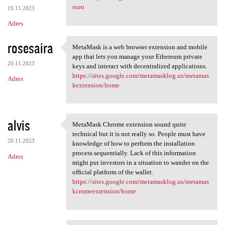
euro
19.11.2023
Adres
rosesaira
MetaMask is a web browser extension and mobile
MetaMask is a web browser
app that lets you manage your Ethereum private
20.11.2023
keys and interact with decentralized applications.
https://sites.google.com/metamasklog.us/metamas
Adres
kextension/home
alvis
MetaMask Chrome extension sound quite
MetaMask Chrome extension
technical but it is not really so. People must have
20.11.2023
knowledge of how to perform the installation
process sequentially. Lack of this information
Adres
might put investors in a situation to wander on the
official platform of the wallet.
https://sites.google.com/metamasklog.us/metamas
kcromeextension/home