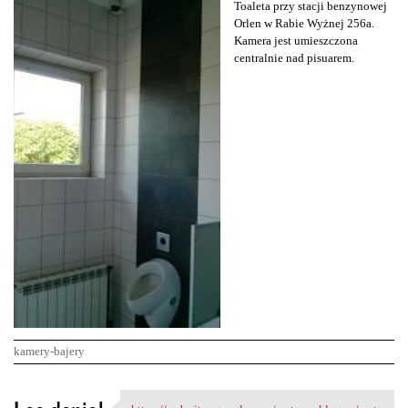
Toaleta przy stacji benzynowej
Orlen w Rabie Wyżnej 256a.
Kamera jest umieszczona
centralnie nad pisuarem.
kamery-bajery
K