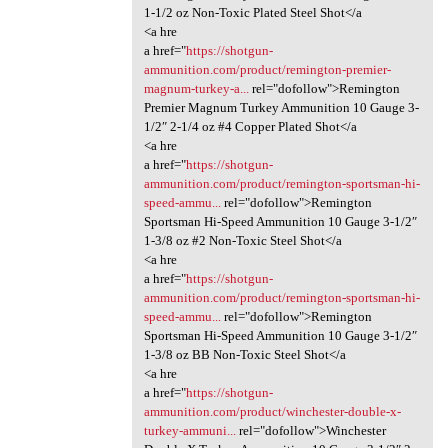
1-1/2 oz Non-Toxic Plated Steel Shot</a
<a hre
a href="
https://shotgun-
ammunition.com/product/remington-premier-
magnum-turkey-a...
rel="dofollow">Remington
Premier Magnum Turkey Ammunition 10 Gauge 3-
1/2″ 2-1/4 oz #4 Copper Plated Shot</a
<a hre
a href="
https://shotgun-
ammunition.com/product/remington-sportsman-hi-
speed-ammu...
rel="dofollow">Remington
Sportsman Hi-Speed Ammunition 10 Gauge 3-1/2″
1-3/8 oz #2 Non-Toxic Steel Shot</a
<a hre
a href="
https://shotgun-
ammunition.com/product/remington-sportsman-hi-
speed-ammu...
rel="dofollow">Remington
Sportsman Hi-Speed Ammunition 10 Gauge 3-1/2″
1-3/8 oz BB Non-Toxic Steel Shot</a
<a hre
a href="
https://shotgun-
ammunition.com/product/winchester-double-x-
turkey-ammuni...
rel="dofollow">Winchester