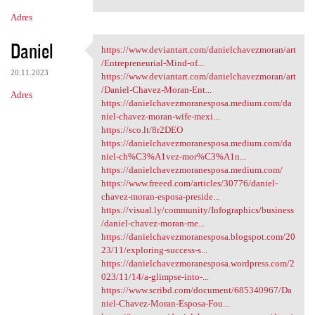
Adres
Daniel
https://www.deviantart.com/danielchavezmoran/art
https://www.deviantart.com
/Entrepreneurial-Mind-of...
20.11.2023
https://www.deviantart.com/danielchavezmoran/art
/Daniel-Chavez-Moran-Ent...
Adres
https://danielchavezmoranesposa.medium.com/da
niel-chavez-moran-wife-mexi...
https://sco.lt/8r2DEO
https://danielchavezmoranesposa.medium.com/da
niel-ch%C3%A1vez-mor%C3%A1n...
https://danielchavezmoranesposa.medium.com/
https://www.freeed.com/articles/30776/daniel-
chavez-moran-esposa-preside...
https://visual.ly/community/Infographics/business
/daniel-chavez-moran-me...
https://danielchavezmoranesposa.blogspot.com/20
23/11/exploring-success-s...
https://danielchavezmoranesposa.wordpress.com/2
023/11/14/a-glimpse-into-...
https://www.scribd.com/document/685340967/Da
niel-Chavez-Moran-Esposa-Fou...