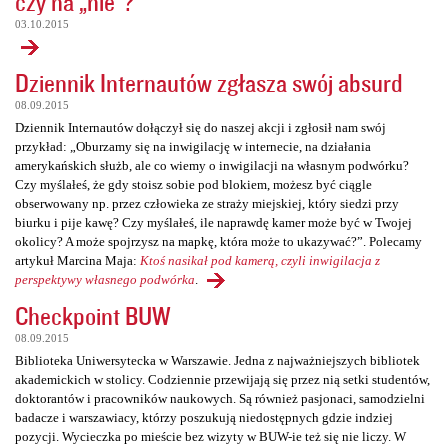
czy na „nie”?
03.10.2015
Dziennik Internautów zgłasza swój absurd
08.09.2015
Dziennik Internautów dołączył się do naszej akcji i zgłosił nam swój
przykład: „Oburzamy się na inwigilację w internecie, na działania
amerykańskich służb, ale co wiemy o inwigilacji na własnym podwórku?
Czy myślałeś, że gdy stoisz sobie pod blokiem, możesz być ciągle
obserwowany np. przez człowieka ze straży miejskiej, który siedzi przy
biurku i pije kawę? Czy myślałeś, ile naprawdę kamer może być w Twojej
okolicy? A może spojrzysz na mapkę, która może to ukazywać?”. Polecamy
artykuł Marcina Maja:
Ktoś nasikał pod kamerą, czyli inwigilacja z
perspektywy własnego podwórka
.
Checkpoint BUW
08.09.2015
Biblioteka Uniwersytecka w Warszawie. Jedna z najważniejszych bibliotek
akademickich w stolicy. Codziennie przewijają się przez nią setki studentów,
doktorantów i pracowników naukowych. Są również pasjonaci, samodzielni
badacze i warszawiacy, którzy poszukują niedostępnych gdzie indziej
pozycji. Wycieczka po mieście bez wizyty w BUW-ie też się nie liczy. W