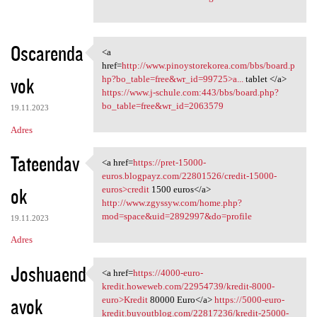
Oscarenda
<a
<a href=http://www
href=
http://www.pinoystorekorea.com/bbs/board.p
vok
hp?bo_table=free&wr_id=99725>a...
tablet </a>
https://www.j-schule.com:443/bbs/board.php?
bo_table=free&wr_id=2063579
19.11.2023
Adres
Tateendav
<a href=
https://pret-15000-
<a href=https://pret-15000
euros.blogpayz.com/22801526/credit-15000-
ok
euros>credit
1500 euros</a>
http://www.zgyssyw.com/home.php?
mod=space&uid=2892997&do=profile
19.11.2023
Adres
Joshuaend
<a href=
https://4000-euro-
<a href=https://4000-euro
kredit.howeweb.com/22954739/kredit-8000-
avok
euro>Kredit
80000 Euro</a>
https://5000-euro-
kredit.buyoutblog.com/22817236/kredit-25000-