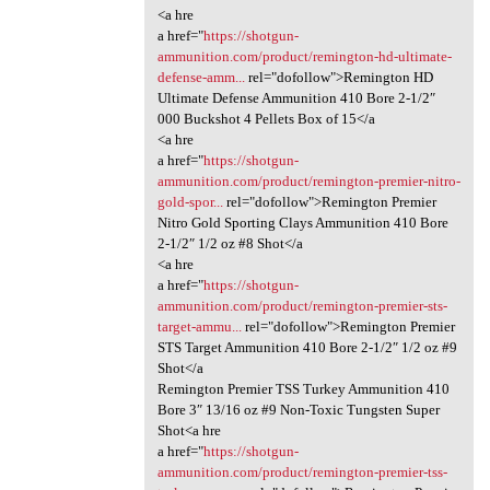
<a hre
a href="
https://shotgun-
ammunition.com/product/remington-hd-ultimate-
defense-amm...
rel="dofollow">Remington HD
Ultimate Defense Ammunition 410 Bore 2-1/2″
000 Buckshot 4 Pellets Box of 15</a
<a hre
a href="
https://shotgun-
ammunition.com/product/remington-premier-nitro-
gold-spor...
rel="dofollow">Remington Premier
Nitro Gold Sporting Clays Ammunition 410 Bore
2-1/2″ 1/2 oz #8 Shot</a
<a hre
a href="
https://shotgun-
ammunition.com/product/remington-premier-sts-
target-ammu...
rel="dofollow">Remington Premier
STS Target Ammunition 410 Bore 2-1/2″ 1/2 oz #9
Shot</a
Remington Premier TSS Turkey Ammunition 410
Bore 3″ 13/16 oz #9 Non-Toxic Tungsten Super
Shot<a hre
a href="
https://shotgun-
ammunition.com/product/remington-premier-tss-