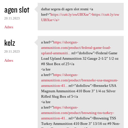
agen slot
daftar segera di agen slot resmi <a
daftar segera di agen slot
href="
https://cutt.ly/owUI8Xse">https://cutt.ly/ow
20.11.2023
UI8Xse</a>
Adres
kelz
a href="
https://shotgun-
a href="https://shotgun
ammunition.com/product/federal-game-load-
20.11.2023
upland-ammuniti...
rel="dofollow">Federal Game
Load Upland Ammunition 32 Gauge 2-1/2″ 1/2 oz
Adres
#8 Shot Box of 25</a
<a hre
a href="
https://shotgun-
ammunition.com/product/brenneke-usa-magnum-
ammunition-41...
rel="dofollow">Brenneke USA
Magnum Ammunition 410 Bore 3″ 1/4 oz Silver
Rifled Slug Box of 5</a
<a hre
a href="
https://shotgun-
ammunition.com/product/browning-tss-turkey-
ammunition-41...
rel="dofollow">Browning TSS
Turkey Ammunition 410 Bore 3″ 13/16 oz #9 Non-