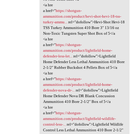
<a hre
a href="
https://shotgun-
ammunition.com/product/hevi-shot-hevi-18-tss-
turkey-ammu...
rel="dofollow">Hevi-Shot Hevi-18
TSS Turkey Ammunition 410 Bore 3″ 13/16 oz
Non-Toxic Tungsten Super Shot Box of 5</a
<a hre
a href="
https://shotgun-
ammunition.com/product/lightfield-home-
defender-less-let...
rel="dofollow">Lightfield
Home Defender Less Lethal Ammunition 410 Bore
2-1/2″ Rubber Buckshot 4 Pellets Box of 5</a
<a hre
a href="
https://shotgun-
ammunition.com/product/lightfield-home-
defender-nova-dr-...
rel="dofollow">Lightfield
Home Defender Nova DR Blank Concussion
Ammunition 410 Bore 2-1/2″ Box of 5</a
<a hre
a href="
https://shotgun-
ammunition.com/product/lightfield-wildlife-
control-less-...
rel="dofollow">Lightfield Wildlife
Control Less Lethal Ammunition 410 Bore 2-1/2″