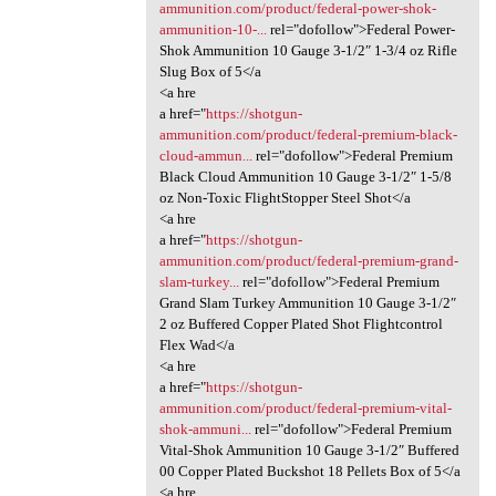
ammunition.com/product/federal-power-shok-
ammunition-10-...
rel="dofollow">Federal Power-
Shok Ammunition 10 Gauge 3-1/2″ 1-3/4 oz Rifle
Slug Box of 5</a
<a hre
a href="
https://shotgun-
ammunition.com/product/federal-premium-black-
cloud-ammun...
rel="dofollow">Federal Premium
Black Cloud Ammunition 10 Gauge 3-1/2″ 1-5/8
oz Non-Toxic FlightStopper Steel Shot</a
<a hre
a href="
https://shotgun-
ammunition.com/product/federal-premium-grand-
slam-turkey...
rel="dofollow">Federal Premium
Grand Slam Turkey Ammunition 10 Gauge 3-1/2″
2 oz Buffered Copper Plated Shot Flightcontrol
Flex Wad</a
<a hre
a href="
https://shotgun-
ammunition.com/product/federal-premium-vital-
shok-ammuni...
rel="dofollow">Federal Premium
Vital-Shok Ammunition 10 Gauge 3-1/2″ Buffered
00 Copper Plated Buckshot 18 Pellets Box of 5</a
<a hre