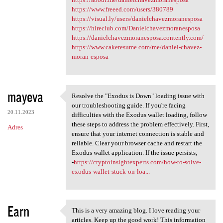
https://www.freeed.com/users/380789
https://visual.ly/users/danielchavezmoranesposa
https://hireclub.com/Danielchavezmoranesposa
https://danielchavezmoranesposa.contently.com/
https://www.cakeresume.com/me/daniel-chavez-
moran-esposa
mayeva
Resolve the "Exodus is Down" loading issue with
Resolve the "Exodus is Down"
our troubleshooting guide. If you're facing
20.11.2023
difficulties with the Exodus wallet loading, follow
these steps to address the problem effectively. First,
Adres
ensure that your internet connection is stable and
reliable. Clear your browser cache and restart the
Exodus wallet application. If the issue persists,
-
https://cryptoinsightexperts.com/how-to-solve-
exodus-wallet-stuck-on-loa...
Earn
This is a very amazing blog. I love reading your
This is a very amazing blog.
articles. Keep up the good work! This information