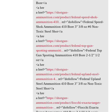
Bore</a
<a hre
a href="
https://shotgun-
ammunition.com/product/federal-speed-shok-
ammunition-410...
rel="dofollow">Federal Speed-
Shok Ammunition 410 Bore 3″ 3/8 oz #6 Non-
Toxic Steel Shot</a
<a hre
a href="
https://shotgun-
ammunition.com/product/federal-top-gun-
sporting-ammuniti...
rel="dofollow">Federal Top
Gun Sporting Ammunition 410 Bore 2-1/2″ 1/2
oz</a
<a hre
a href="
https://shotgun-
ammunition.com/product/federal-upland-steel-
ammunition-4...
rel="dofollow">Federal Upland
Steel Ammunition 410 Bore 3″ 3/8 oz Non-Toxic
Steel Shot</a
<a hre
a href="
https://shotgun-
ammunition.com/product/fiocchi-exacta-target-
ammunition-...
rel="dofollow">Fiocchi Exacta