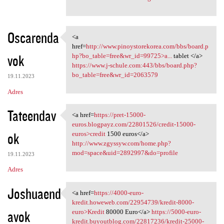
Oscarenda
<a
<a href=http://www
href=
http://www.pinoystorekorea.com/bbs/board.p
vok
hp?bo_table=free&wr_id=99725>a...
tablet </a>
https://www.j-schule.com:443/bbs/board.php?
bo_table=free&wr_id=2063579
19.11.2023
Adres
Tateendav
<a href=
https://pret-15000-
<a href=https://pret-15000
euros.blogpayz.com/22801526/credit-15000-
ok
euros>credit
1500 euros</a>
http://www.zgyssyw.com/home.php?
mod=space&uid=2892997&do=profile
19.11.2023
Adres
Joshuaend
<a href=
https://4000-euro-
<a href=https://4000-euro
kredit.howeweb.com/22954739/kredit-8000-
avok
euro>Kredit
80000 Euro</a>
https://5000-euro-
kredit.buyoutblog.com/22817236/kredit-25000-