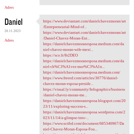
Adres
Daniel
https://www.deviantart.com/danielchavezmoran/art
https://www.deviantart.com
/Entrepreneurial-Mind-of...
20.11.2023
https://www.deviantart.com/danielchavezmoran/art
/Daniel-Chavez-Moran-Ent...
Adres
https://danielchavezmoranesposa.medium.com/da
niel-chavez-moran-wife-mexi...
https://sco.lt/8r2DEO
https://danielchavezmoranesposa.medium.com/da
niel-ch%C3%A1vez-mor%C3%A1n...
https://danielchavezmoranesposa.medium.com/
https://www.freeed.com/articles/30776/daniel-
chavez-moran-esposa-preside...
https://visual.ly/community/Infographics/business
/daniel-chavez-moran-me...
https://danielchavezmoranesposa.blogspot.com/20
23/11/exploring-success-s...
https://danielchavezmoranesposa.wordpress.com/2
023/11/14/a-glimpse-into-...
https://www.scribd.com/document/685340967/Da
niel-Chavez-Moran-Esposa-Fou...