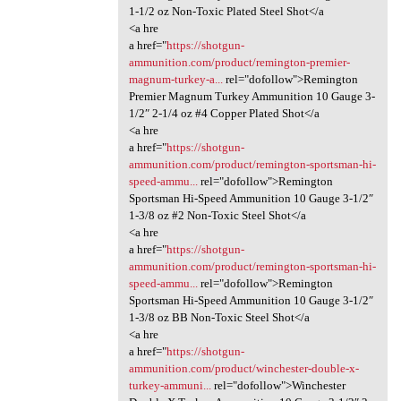
1-1/2 oz Non-Toxic Plated Steel Shot</a
<a hre
a href="
https://shotgun-
ammunition.com/product/remington-premier-
magnum-turkey-a...
rel="dofollow">Remington
Premier Magnum Turkey Ammunition 10 Gauge 3-
1/2″ 2-1/4 oz #4 Copper Plated Shot</a
<a hre
a href="
https://shotgun-
ammunition.com/product/remington-sportsman-hi-
speed-ammu...
rel="dofollow">Remington
Sportsman Hi-Speed Ammunition 10 Gauge 3-1/2″
1-3/8 oz #2 Non-Toxic Steel Shot</a
<a hre
a href="
https://shotgun-
ammunition.com/product/remington-sportsman-hi-
speed-ammu...
rel="dofollow">Remington
Sportsman Hi-Speed Ammunition 10 Gauge 3-1/2″
1-3/8 oz BB Non-Toxic Steel Shot</a
<a hre
a href="
https://shotgun-
ammunition.com/product/winchester-double-x-
turkey-ammuni...
rel="dofollow">Winchester