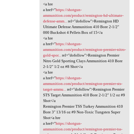
<a hre
a href="
https://shotgun-
ammunition.com/product/remington-hd-ultimate-
defense-amm...
rel="dofollow">Remington HD
Ultimate Defense Ammunition 410 Bore 2-1/2″
000 Buckshot 4 Pellets Box of 15</a
<a hre
a href="
https://shotgun-
ammunition.com/product/remington-premier-nitro-
gold-spor...
rel="dofollow">Remington Premier
Nitro Gold Sporting Clays Ammunition 410 Bore
2-1/2″ 1/2 oz #8 Shot</a
<a hre
a href="
https://shotgun-
ammunition.com/product/remington-premier-sts-
target-ammu...
rel="dofollow">Remington Premier
STS Target Ammunition 410 Bore 2-1/2″ 1/2 oz #9
Shot</a
Remington Premier TSS Turkey Ammunition 410
Bore 3″ 13/16 oz #9 Non-Toxic Tungsten Super
Shot<a hre
a href="
https://shotgun-
ammunition.com/product/remington-premier-tss-