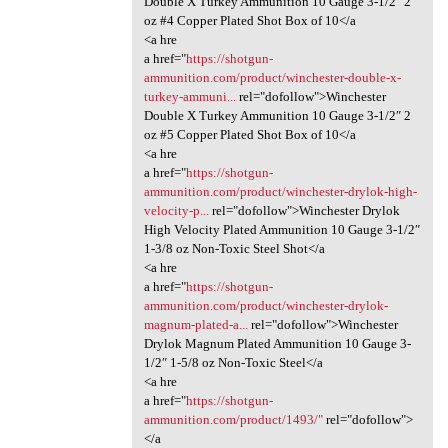
Double X Turkey Ammunition 10 Gauge 3-1/2″ 2
oz #4 Copper Plated Shot Box of 10</a
<a hre
a href="
https://shotgun-
ammunition.com/product/winchester-double-x-
turkey-ammuni...
rel="dofollow">Winchester
Double X Turkey Ammunition 10 Gauge 3-1/2″ 2
oz #5 Copper Plated Shot Box of 10</a
<a hre
a href="
https://shotgun-
ammunition.com/product/winchester-drylok-high-
velocity-p...
rel="dofollow">Winchester Drylok
High Velocity Plated Ammunition 10 Gauge 3-1/2″
1-3/8 oz Non-Toxic Steel Shot</a
<a hre
a href="
https://shotgun-
ammunition.com/product/winchester-drylok-
magnum-plated-a...
rel="dofollow">Winchester
Drylok Magnum Plated Ammunition 10 Gauge 3-
1/2″ 1-5/8 oz Non-Toxic Steel</a
<a hre
a href="
https://shotgun-
ammunition.com/product/1493/"
rel="dofollow">
</a