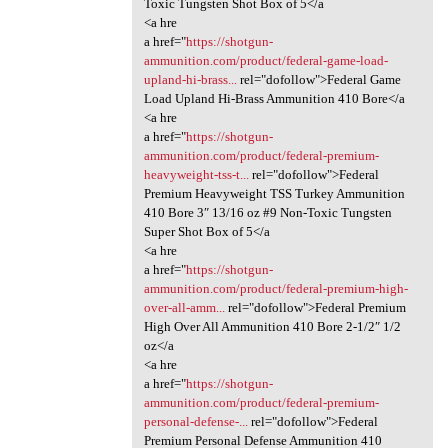
Toxic Tungsten Shot Box of 5</a
<a hre
a href="
https://shotgun-
ammunition.com/product/federal-game-load-
upland-hi-brass...
rel="dofollow">Federal Game
Load Upland Hi-Brass Ammunition 410 Bore</a
<a hre
a href="
https://shotgun-
ammunition.com/product/federal-premium-
heavyweight-tss-t...
rel="dofollow">Federal
Premium Heavyweight TSS Turkey Ammunition
410 Bore 3″ 13/16 oz #9 Non-Toxic Tungsten
Super Shot Box of 5</a
<a hre
a href="
https://shotgun-
ammunition.com/product/federal-premium-high-
over-all-amm...
rel="dofollow">Federal Premium
High Over All Ammunition 410 Bore 2-1/2″ 1/2
oz</a
<a hre
a href="
https://shotgun-
ammunition.com/product/federal-premium-
personal-defense-...
rel="dofollow">Federal
Premium Personal Defense Ammunition 410