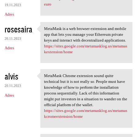
euro
19.11.2023
Adres
rosesaira
MetaMask is a web browser extension and mobile
MetaMask is a web browser
app that lets you manage your Ethereum private
20.11.2023
keys and interact with decentralized applications.
https://sites.google.com/metamasklog.us/metamas
Adres
kextension/home
alvis
MetaMask Chrome extension sound quite
MetaMask Chrome extension
technical but it is not really so. People must have
20.11.2023
knowledge of how to perform the installation
process sequentially. Lack of this information
Adres
might put investors in a situation to wander on the
official platform of the wallet.
https://sites.google.com/metamasklog.us/metamas
kcromeextension/home