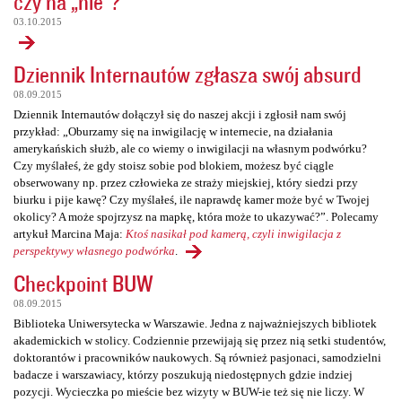
czy na „nie”?
03.10.2015
Dziennik Internautów zgłasza swój absurd
08.09.2015
Dziennik Internautów dołączył się do naszej akcji i zgłosił nam swój
przykład: „Oburzamy się na inwigilację w internecie, na działania
amerykańskich służb, ale co wiemy o inwigilacji na własnym podwórku?
Czy myślałeś, że gdy stoisz sobie pod blokiem, możesz być ciągle
obserwowany np. przez człowieka ze straży miejskiej, który siedzi przy
biurku i pije kawę? Czy myślałeś, ile naprawdę kamer może być w Twojej
okolicy? A może spojrzysz na mapkę, która może to ukazywać?”. Polecamy
artykuł Marcina Maja:
Ktoś nasikał pod kamerą, czyli inwigilacja z
perspektywy własnego podwórka
.
Checkpoint BUW
08.09.2015
Biblioteka Uniwersytecka w Warszawie. Jedna z najważniejszych bibliotek
akademickich w stolicy. Codziennie przewijają się przez nią setki studentów,
doktorantów i pracowników naukowych. Są również pasjonaci, samodzielni
badacze i warszawiacy, którzy poszukują niedostępnych gdzie indziej
pozycji. Wycieczka po mieście bez wizyty w BUW-ie też się nie liczy. W