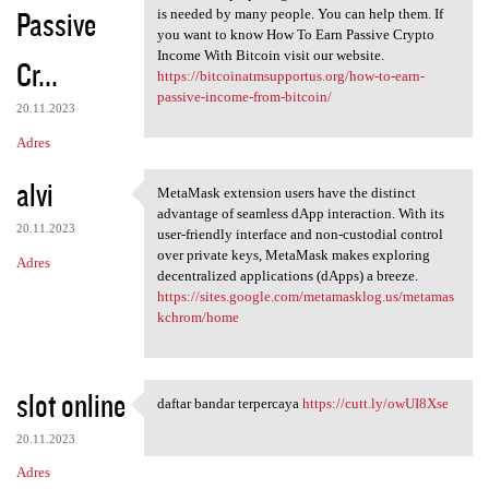
Passive
is needed by many people. You can help them. If
you want to know How To Earn Passive Crypto
Income With Bitcoin visit our website.
Cr...
https://bitcoinatmsupportus.org/how-to-earn-
passive-income-from-bitcoin/
20.11.2023
Adres
alvi
MetaMask extension users have the distinct
MetaMask extension users have
advantage of seamless dApp interaction. With its
20.11.2023
user-friendly interface and non-custodial control
over private keys, MetaMask makes exploring
Adres
decentralized applications (dApps) a breeze.
https://sites.google.com/metamasklog.us/metamas
kchrom/home
slot online
daftar bandar terpercaya
https://cutt.ly/owUI8Xse
daftar bandar terpercaya
20.11.2023
Adres