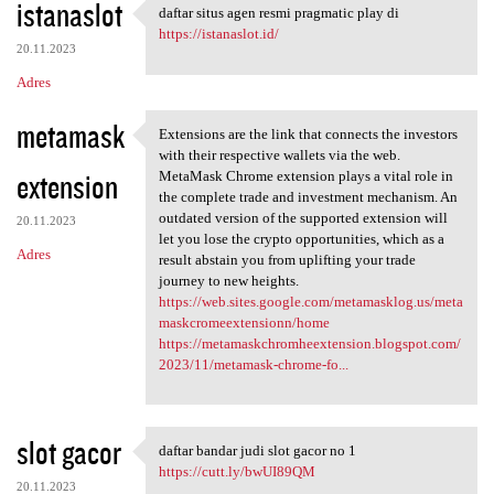
istanaslot
daftar situs agen resmi pragmatic play di
daftar situs agen resmi
https://istanaslot.id/
20.11.2023
Adres
metamask
Extensions are the link that connects the investors
Extensions are the link that
with their respective wallets via the web.
extension
MetaMask Chrome extension plays a vital role in
the complete trade and investment mechanism. An
outdated version of the supported extension will
20.11.2023
let you lose the crypto opportunities, which as a
Adres
result abstain you from uplifting your trade
journey to new heights.
https://web.sites.google.com/metamasklog.us/meta
maskcromeextensionn/home
https://metamaskchromheextension.blogspot.com/
2023/11/metamask-chrome-fo...
slot gacor
daftar bandar judi slot gacor no 1
daftar bandar judi slot gacor
https://cutt.ly/bwUI89QM
20.11.2023