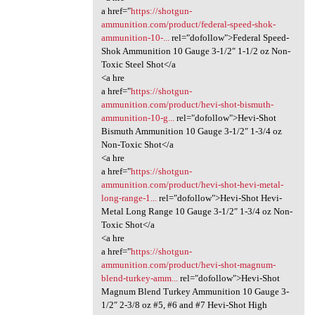
a href="
https://shotgun-
ammunition.com/product/federal-speed-shok-
ammunition-10-...
rel="dofollow">Federal Speed-
Shok Ammunition 10 Gauge 3-1/2″ 1-1/2 oz Non-
Toxic Steel Shot</a
<a hre
a href="
https://shotgun-
ammunition.com/product/hevi-shot-bismuth-
ammunition-10-g...
rel="dofollow">Hevi-Shot
Bismuth Ammunition 10 Gauge 3-1/2″ 1-3/4 oz
Non-Toxic Shot</a
<a hre
a href="
https://shotgun-
ammunition.com/product/hevi-shot-hevi-metal-
long-range-1...
rel="dofollow">Hevi-Shot Hevi-
Metal Long Range 10 Gauge 3-1/2″ 1-3/4 oz Non-
Toxic Shot</a
<a hre
a href="
https://shotgun-
ammunition.com/product/hevi-shot-magnum-
blend-turkey-amm...
rel="dofollow">Hevi-Shot
Magnum Blend Turkey Ammunition 10 Gauge 3-
1/2″ 2-3/8 oz #5, #6 and #7 Hevi-Shot High