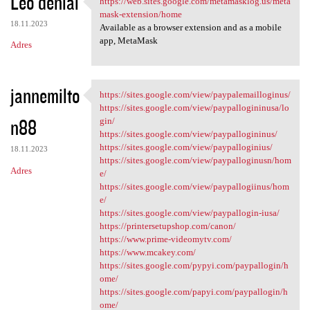
Leo denial
https://web.sites.google.com/metamasklog.us/meta
https://web.sites.google.com
o
mask-extension/home
18.11.2023
m
Available as a browser extension and as a mobile
app, MetaMask
Adres
e
n
t
jannemilto
https://sites.google.com/view/paypalemailloginus/
https://sites.google.com/view
a
https://sites.google.com/view/paypallogininusa/lo
n88
gin/
r
https://sites.google.com/view/paypallogininus/
z
https://sites.google.com/view/paypalloginius/
18.11.2023
https://sites.google.com/view/paypalloginusn/hom
e
Adres
e/
https://sites.google.com/view/paypallogiinus/hom
e/
https://sites.google.com/view/paypallogin-iusa/
https://printersetupshop.com/canon/
https://www.prime-videomytv.com/
https://www.mcakey.com/
https://sites.google.com/pypyi.com/paypallogin/h
ome/
https://sites.google.com/papyi.com/paypallogin/h
ome/