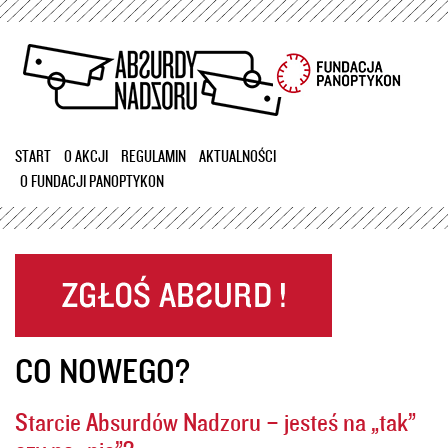
Przejdź
do
treści
START
O AKCJI
REGULAMIN
AKTUALNOŚCI
O FUNDACJI PANOPTYKON
CO NOWEGO?
Starcie Absurdów Nadzoru – jesteś na „tak”