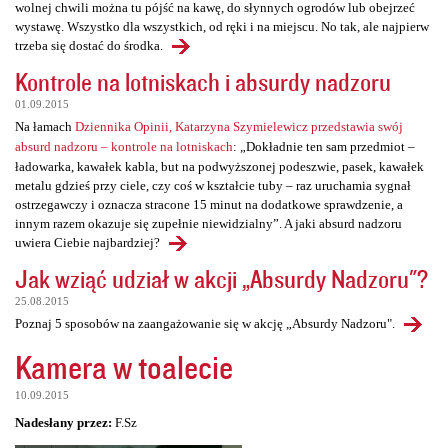
wolnej chwili można tu pójść na kawę, do słynnych ogrodów lub obejrzeć
wystawę. Wszystko dla wszystkich, od ręki i na miejscu. No tak, ale najpierw
trzeba się dostać do środka.
Kontrole na lotniskach i absurdy nadzoru
01.09.2015
Na łamach
Dziennika Opinii, Katarzyna Szymielewicz przedstawia swój
absurd nadzoru – kontrole na lotniskach
: „Dokładnie ten sam przedmiot –
ładowarka, kawałek kabla, but na podwyższonej podeszwie, pasek, kawałek
metalu gdzieś przy ciele, czy coś w kształcie tuby – raz uruchamia sygnał
ostrzegawczy i oznacza stracone 15 minut na dodatkowe sprawdzenie, a
innym razem okazuje się zupełnie niewidzialny”. A jaki absurd nadzoru
uwiera Ciebie najbardziej?
Jak wziąć udział w akcji „Absurdy Nadzoru"?
25.08.2015
Poznaj 5 sposobów na zaangażowanie się w akcję „Absurdy Nadzoru".
Kamera w toalecie
10.09.2015
Nadesłany przez:
F.Sz