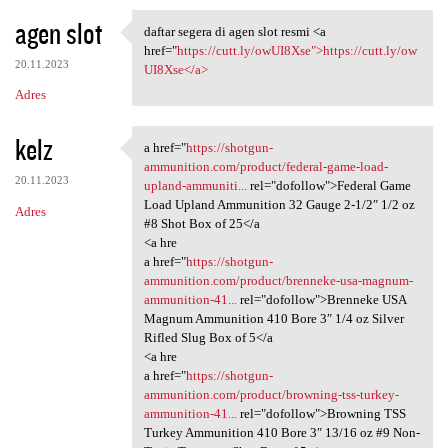
agen slot
daftar segera di agen slot resmi <a
daftar segera di agen slot
href="
https://cutt.ly/owUI8Xse">https://cutt.ly/ow
20.11.2023
UI8Xse</a>
Adres
kelz
a href="
https://shotgun-
a href="https://shotgun
ammunition.com/product/federal-game-load-
20.11.2023
upland-ammuniti...
rel="dofollow">Federal Game
Load Upland Ammunition 32 Gauge 2-1/2″ 1/2 oz
Adres
#8 Shot Box of 25</a
<a hre
a href="
https://shotgun-
ammunition.com/product/brenneke-usa-magnum-
ammunition-41...
rel="dofollow">Brenneke USA
Magnum Ammunition 410 Bore 3″ 1/4 oz Silver
Rifled Slug Box of 5</a
<a hre
a href="
https://shotgun-
ammunition.com/product/browning-tss-turkey-
ammunition-41...
rel="dofollow">Browning TSS
Turkey Ammunition 410 Bore 3″ 13/16 oz #9 Non-