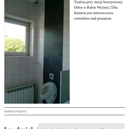
Toaleta przy stacji benzynowej
Orlen w Rabie Wyżnej 256a.
Kamera jest umieszczona
centralnie nad pisuarem.
kamery-bajery
K