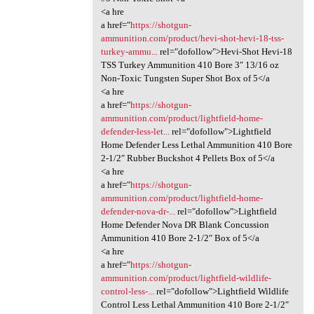
<a hre
a href="
https://shotgun-
ammunition.com/product/hevi-shot-hevi-18-tss-
turkey-ammu...
rel="dofollow">Hevi-Shot Hevi-18
TSS Turkey Ammunition 410 Bore 3″ 13/16 oz
Non-Toxic Tungsten Super Shot Box of 5</a
<a hre
a href="
https://shotgun-
ammunition.com/product/lightfield-home-
defender-less-let...
rel="dofollow">Lightfield
Home Defender Less Lethal Ammunition 410 Bore
2-1/2″ Rubber Buckshot 4 Pellets Box of 5</a
<a hre
a href="
https://shotgun-
ammunition.com/product/lightfield-home-
defender-nova-dr-...
rel="dofollow">Lightfield
Home Defender Nova DR Blank Concussion
Ammunition 410 Bore 2-1/2″ Box of 5</a
<a hre
a href="
https://shotgun-
ammunition.com/product/lightfield-wildlife-
control-less-...
rel="dofollow">Lightfield Wildlife
Control Less Lethal Ammunition 410 Bore 2-1/2″