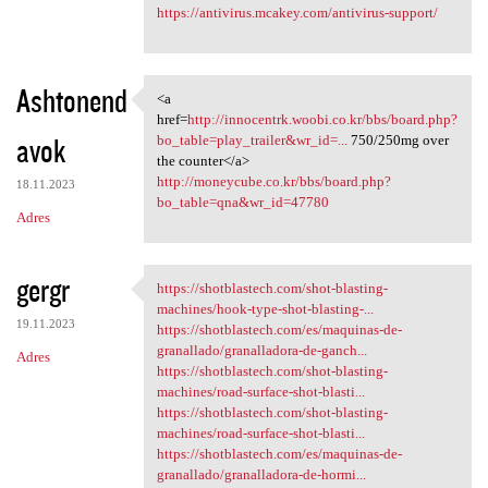
https://antivirus.mcakey.com/antivirus-support/
Ashtonend
<a
<a href=http://innocentrk
href=
http://innocentrk.woobi.co.kr/bbs/board.php?
avok
bo_table=play_trailer&wr_id=...
750/250mg over
the counter</a>
http://moneycube.co.kr/bbs/board.php?
18.11.2023
bo_table=qna&wr_id=47780
Adres
gergr
https://shotblastech.com/shot-blasting-
https://shotblastech.com/shot
machines/hook-type-shot-blasting-...
19.11.2023
https://shotblastech.com/es/maquinas-de-
granallado/granalladora-de-ganch...
Adres
https://shotblastech.com/shot-blasting-
machines/road-surface-shot-blasti...
https://shotblastech.com/shot-blasting-
machines/road-surface-shot-blasti...
https://shotblastech.com/es/maquinas-de-
granallado/granalladora-de-hormi...