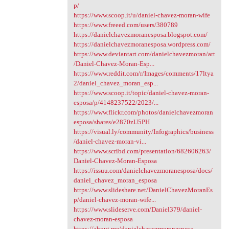
p/
https://www.scoop.it/u/daniel-chavez-moran-wife
https://www.freeed.com/users/380789
https://danielchavezmoranesposa.blogspot.com/
https://danielchavezmoranesposa.wordpress.com/
https://www.deviantart.com/danielchavezmoran/art
/Daniel-Chavez-Moran-Esp...
https://www.reddit.com/r/Images/comments/17ltya
2/daniel_chavez_moran_esp...
https://www.scoop.it/topic/daniel-chavez-moran-
esposa/p/4148237522/2023/...
https://www.flickr.com/photos/danielchavezmoran
esposa/shares/e2870zU5PH
https://visual.ly/community/Infographics/business
/daniel-chavez-moran-vi...
https://www.scribd.com/presentation/682606263/
Daniel-Chavez-Moran-Esposa
https://issuu.com/danielchavezmoranesposa/docs/
daniel_chavez_moran_esposa
https://www.slideshare.net/DanielChavezMoranEs
p/daniel-chavez-moran-wife...
https://www.slideserve.com/Daniel379/daniel-
chavez-moran-esposa
https://about.me/danielchavezmoranesposa