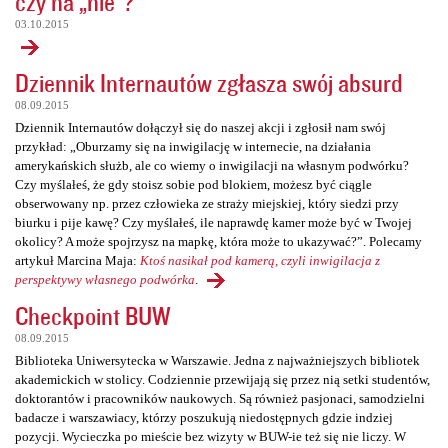
czy na „nie”?
03.10.2015
Dziennik Internautów zgłasza swój absurd
08.09.2015
Dziennik Internautów dołączył się do naszej akcji i zgłosił nam swój
przykład: „Oburzamy się na inwigilację w internecie, na działania
amerykańskich służb, ale co wiemy o inwigilacji na własnym podwórku?
Czy myślałeś, że gdy stoisz sobie pod blokiem, możesz być ciągle
obserwowany np. przez człowieka ze straży miejskiej, który siedzi przy
biurku i pije kawę? Czy myślałeś, ile naprawdę kamer może być w Twojej
okolicy? A może spojrzysz na mapkę, która może to ukazywać?”. Polecamy
artykuł Marcina Maja:
Ktoś nasikał pod kamerą, czyli inwigilacja z
perspektywy własnego podwórka
.
Checkpoint BUW
08.09.2015
Biblioteka Uniwersytecka w Warszawie. Jedna z najważniejszych bibliotek
akademickich w stolicy. Codziennie przewijają się przez nią setki studentów,
doktorantów i pracowników naukowych. Są również pasjonaci, samodzielni
badacze i warszawiacy, którzy poszukują niedostępnych gdzie indziej
pozycji. Wycieczka po mieście bez wizyty w BUW-ie też się nie liczy. W