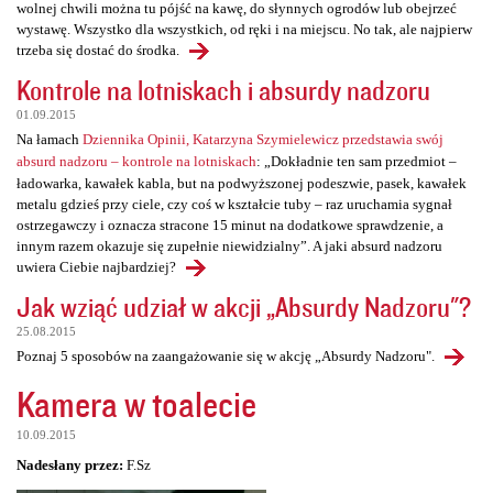
wolnej chwili można tu pójść na kawę, do słynnych ogrodów lub obejrzeć
wystawę. Wszystko dla wszystkich, od ręki i na miejscu. No tak, ale najpierw
trzeba się dostać do środka.
Kontrole na lotniskach i absurdy nadzoru
01.09.2015
Na łamach
Dziennika Opinii, Katarzyna Szymielewicz przedstawia swój
absurd nadzoru – kontrole na lotniskach
: „Dokładnie ten sam przedmiot –
ładowarka, kawałek kabla, but na podwyższonej podeszwie, pasek, kawałek
metalu gdzieś przy ciele, czy coś w kształcie tuby – raz uruchamia sygnał
ostrzegawczy i oznacza stracone 15 minut na dodatkowe sprawdzenie, a
innym razem okazuje się zupełnie niewidzialny”. A jaki absurd nadzoru
uwiera Ciebie najbardziej?
Jak wziąć udział w akcji „Absurdy Nadzoru"?
25.08.2015
Poznaj 5 sposobów na zaangażowanie się w akcję „Absurdy Nadzoru".
Kamera w toalecie
10.09.2015
Nadesłany przez:
F.Sz