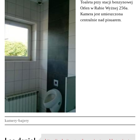
Toaleta przy stacji benzynowej
Orlen w Rabie Wyżnej 256a.
Kamera jest umieszczona
centralnie nad pisuarem.
kamery-bajery
K