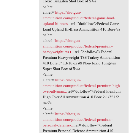
Toxic Tungsten Shot Box of 5</a
<a hre
a href="
https://shotgun-
ammunition.com/product/federal-game-load-
upland-hi-brass...
rel="dofollow">Federal Game
Load Upland Hi-Brass Ammunition 410 Bore</a
<a hre
a href="
https://shotgun-
ammunition.com/product/federal-premium-
heavyweight-tss-t...
rel="dofollow">Federal
Premium Heavyweight TSS Turkey Ammunition
410 Bore 3″ 13/16 oz #9 Non-Toxic Tungsten
Super Shot Box of 5</a
<a hre
a href="
https://shotgun-
ammunition.com/product/federal-premium-high-
over-all-amm...
rel="dofollow">Federal Premium
High Over All Ammunition 410 Bore 2-1/2″ 1/2
oz</a
<a hre
a href="
https://shotgun-
ammunition.com/product/federal-premium-
personal-defense-...
rel="dofollow">Federal
Premium Personal Defense Ammunition 410