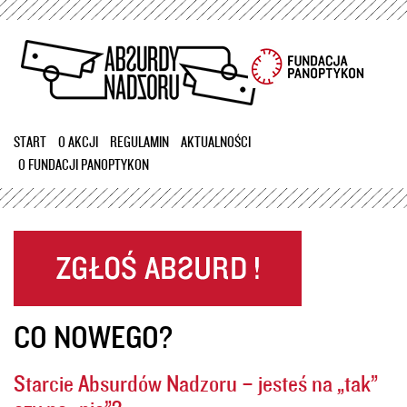
Przejdź
do
treści
START
O AKCJI
REGULAMIN
AKTUALNOŚCI
O FUNDACJI PANOPTYKON
CO NOWEGO?
Starcie Absurdów Nadzoru – jesteś na „tak”