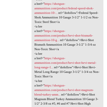
a href="
https://shotgun-
ammunition.com/product/federal-speed-shok-
ammunition-10-...
rel="dofollow">Federal Speed-
Shok Ammunition 10 Gauge 3-1/2″ 1-1/2 oz Non-
Toxic Steel Shot</a
<a hre
a href="
https://shotgun-
ammunition.com/product/hevi-shot-bismuth-
ammunition-10-g...
rel="dofollow">Hevi-Shot
Bismuth Ammunition 10 Gauge 3-1/2″ 1-3/4 oz
Non-Toxic Shot</a
<a hre
a href="
https://shotgun-
ammunition.com/product/hevi-shot-hevi-metal-
long-range-1...
rel="dofollow">Hevi-Shot Hevi-
Metal Long Range 10 Gauge 3-1/2″ 1-3/4 oz Non-
Toxic Shot</a
<a hre
a href="
https://shotgun-
ammunition.com/product/hevi-shot-magnum-
blend-turkey-amm...
rel="dofollow">Hevi-Shot
Magnum Blend Turkey Ammunition 10 Gauge 3-
1/2″ 2-3/8 oz #5, #6 and #7 Hevi-Shot High