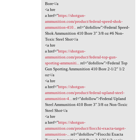
Bore</a
<a hre
a href="
https://shotgun-
ammunition.com/product/federal-speed-shok-
ammunition-410...
rel="dofollow">Federal Speed-
Shok Ammunition 410 Bore 3″ 3/8 oz #6 Non-
Toxic Steel Shot</a
<a hre
a href="
https://shotgun-
ammunition.com/product/federal-top-gun-
sporting-ammuniti...
rel="dofollow">Federal Top
Gun Sporting Ammunition 410 Bore 2-1/2″ 1/2
oz</a
<a hre
a href="
https://shotgun-
ammunition.com/product/federal-upland-steel-
ammunition-4...
rel="dofollow">Federal Upland
Steel Ammunition 410 Bore 3″ 3/8 oz Non-Toxic
Steel Shot</a
<a hre
a href="
https://shotgun-
ammunition.com/product/fiocchi-exacta-target-
ammunition-...
rel="dofollow">Fiocchi Exacta