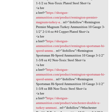
1-1/2 oz Non-Toxic Plated Steel Shot</a
<a hre
a href="
https://shotgun-
ammunition.com/product/remington-premier-
magnum-turkey-a...
rel="dofollow">Remington
Premier Magnum Turkey Ammunition 10 Gauge 3-
1/2″ 2-1/4 oz #4 Copper Plated Shot</a
<a hre
a href="
https://shotgun-
ammunition.com/product/remington-sportsman-hi-
speed-ammu...
rel="dofollow">Remington
Sportsman Hi-Speed Ammunition 10 Gauge 3-1/2″
1-3/8 oz #2 Non-Toxic Steel Shot</a
<a hre
a href="
https://shotgun-
ammunition.com/product/remington-sportsman-hi-
speed-ammu...
rel="dofollow">Remington
Sportsman Hi-Speed Ammunition 10 Gauge 3-1/2″
1-3/8 oz BB Non-Toxic Steel Shot</a
<a hre
a href="
https://shotgun-
ammunition.com/product/winchester-double-x-
turkey-ammuni...
rel="dofollow">Winchester