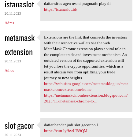
istanaslot
daftar situs agen resmi pragmatic play di
daftar situs agen resmi
https://istanaslot.id/
20.11.2023
Adres
metamask
Extensions are the link that connects the investors
Extensions are the link that
with their respective wallets via the web.
extension
MetaMask Chrome extension plays a vital role in
the complete trade and investment mechanism. An
outdated version of the supported extension will
20.11.2023
let you lose the crypto opportunities, which as a
Adres
result abstain you from uplifting your trade
journey to new heights.
https://web.sites.google.com/metamasklog.us/meta
maskcromeextensionn/home
https://metamaskchromheextension.blogspot.com/
2023/11/metamask-chrome-fo...
slot gacor
daftar bandar judi slot gacor no 1
daftar bandar judi slot gacor
https://cutt.ly/bwUI89QM
20.11.2023