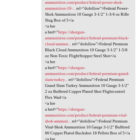
ammunition.com/product/federal-power-shok-
ammunition-10-...
rel="dofollow">Federal Power-
Shok Ammunition 10 Gauge 3-1/2″ 1-3/4 oz Rifle
Slug Box of 5</a
<a hre
a href="
https://shotgun-
ammunition.com/product/federal-premium-black-
cloud-ammun...
rel="dofollow">Federal Premium
Black Cloud Ammunition 10 Gauge 3-1/2″ 1-5/8
oz Non-Toxic FlightStopper Steel Shot</a
<a hre
a href="
https://shotgun-
ammunition.com/product/federal-premium-grand-
slam-turkey...
rel="dofollow">Federal Premium
Grand Slam Turkey Ammunition 10 Gauge 3-1/2″
2 oz Buffered Copper Plated Shot Flightcontrol
Flex Wad</a
<a hre
a href="
https://shotgun-
ammunition.com/product/federal-premium-vital-
shok-ammuni...
rel="dofollow">Federal Premium
Vital-Shok Ammunition 10 Gauge 3-1/2″ Buffered
00 Copper Plated Buckshot 18 Pellets Box of 5</a
<a hre