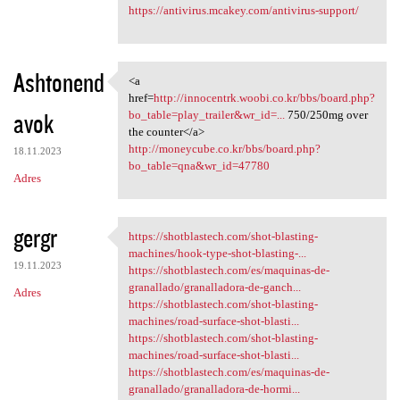
https://antivirus.mcakey.com/antivirus-support/
Ashtonend
<a
<a href=http://innocentrk
href=
http://innocentrk.woobi.co.kr/bbs/board.php?
avok
bo_table=play_trailer&wr_id=...
750/250mg over
the counter</a>
http://moneycube.co.kr/bbs/board.php?
18.11.2023
bo_table=qna&wr_id=47780
Adres
gergr
https://shotblastech.com/shot-blasting-
https://shotblastech.com/shot
machines/hook-type-shot-blasting-...
19.11.2023
https://shotblastech.com/es/maquinas-de-
granallado/granalladora-de-ganch...
Adres
https://shotblastech.com/shot-blasting-
machines/road-surface-shot-blasti...
https://shotblastech.com/shot-blasting-
machines/road-surface-shot-blasti...
https://shotblastech.com/es/maquinas-de-
granallado/granalladora-de-hormi...