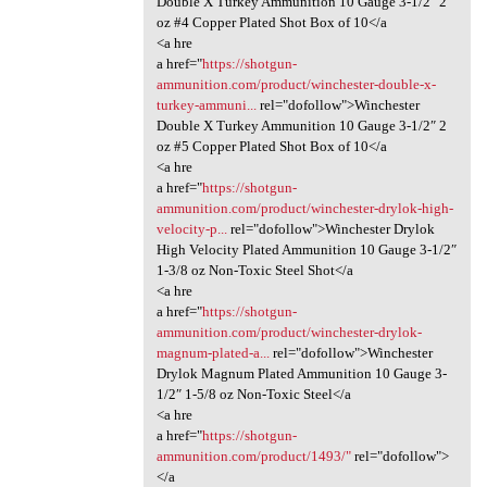
Double X Turkey Ammunition 10 Gauge 3-1/2″ 2
oz #4 Copper Plated Shot Box of 10</a
<a hre
a href="
https://shotgun-
ammunition.com/product/winchester-double-x-
turkey-ammuni...
rel="dofollow">Winchester
Double X Turkey Ammunition 10 Gauge 3-1/2″ 2
oz #5 Copper Plated Shot Box of 10</a
<a hre
a href="
https://shotgun-
ammunition.com/product/winchester-drylok-high-
velocity-p...
rel="dofollow">Winchester Drylok
High Velocity Plated Ammunition 10 Gauge 3-1/2″
1-3/8 oz Non-Toxic Steel Shot</a
<a hre
a href="
https://shotgun-
ammunition.com/product/winchester-drylok-
magnum-plated-a...
rel="dofollow">Winchester
Drylok Magnum Plated Ammunition 10 Gauge 3-
1/2″ 1-5/8 oz Non-Toxic Steel</a
<a hre
a href="
https://shotgun-
ammunition.com/product/1493/"
rel="dofollow">
</a