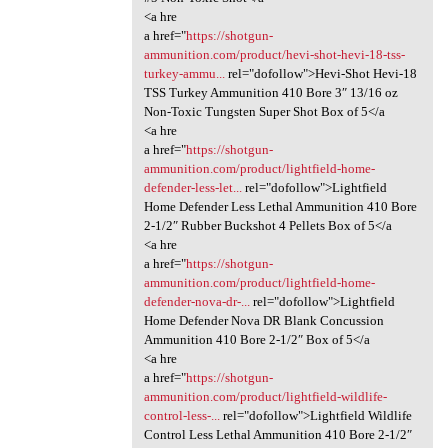
<a hre
a href="
https://shotgun-
ammunition.com/product/hevi-shot-hevi-18-tss-
turkey-ammu...
rel="dofollow">Hevi-Shot Hevi-18
TSS Turkey Ammunition 410 Bore 3″ 13/16 oz
Non-Toxic Tungsten Super Shot Box of 5</a
<a hre
a href="
https://shotgun-
ammunition.com/product/lightfield-home-
defender-less-let...
rel="dofollow">Lightfield
Home Defender Less Lethal Ammunition 410 Bore
2-1/2″ Rubber Buckshot 4 Pellets Box of 5</a
<a hre
a href="
https://shotgun-
ammunition.com/product/lightfield-home-
defender-nova-dr-...
rel="dofollow">Lightfield
Home Defender Nova DR Blank Concussion
Ammunition 410 Bore 2-1/2″ Box of 5</a
<a hre
a href="
https://shotgun-
ammunition.com/product/lightfield-wildlife-
control-less-...
rel="dofollow">Lightfield Wildlife
Control Less Lethal Ammunition 410 Bore 2-1/2″