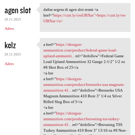
agen slot
daftar segera di agen slot resmi <a
daftar segera di agen slot
href="
https://cutt.ly/owUI8Xse">https://cutt.ly/ow
20.11.2023
UI8Xse</a>
Adres
kelz
a href="
https://shotgun-
a href="https://shotgun
ammunition.com/product/federal-game-load-
20.11.2023
upland-ammuniti...
rel="dofollow">Federal Game
Load Upland Ammunition 32 Gauge 2-1/2″ 1/2 oz
Adres
#8 Shot Box of 25</a
<a hre
a href="
https://shotgun-
ammunition.com/product/brenneke-usa-magnum-
ammunition-41...
rel="dofollow">Brenneke USA
Magnum Ammunition 410 Bore 3″ 1/4 oz Silver
Rifled Slug Box of 5</a
<a hre
a href="
https://shotgun-
ammunition.com/product/browning-tss-turkey-
ammunition-41...
rel="dofollow">Browning TSS
Turkey Ammunition 410 Bore 3″ 13/16 oz #9 Non-