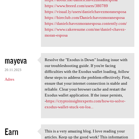
https://www.freeed.com/users/380789
https://visual.ly/users/danielchavezmoranesposa
https://hireclub.com/Danielchavezmoranesposa
https://danielchavezmoranesposa.contently.com/
https://www.cakeresume.com/me/daniel-chavez-
moran-esposa
mayeva
Resolve the "Exodus is Down" loading issue with
Resolve the "Exodus is Down"
our troubleshooting guide. If you're facing
20.11.2023
difficulties with the Exodus wallet loading, follow
these steps to address the problem effectively. First,
Adres
ensure that your internet connection is stable and
reliable. Clear your browser cache and restart the
Exodus wallet application. If the issue persists,
-
https://cryptoinsightexperts.com/how-to-solve-
exodus-wallet-stuck-on-loa...
Earn
This is a very amazing blog. I love reading your
This is a very amazing blog.
articles. Keep up the good work! This information