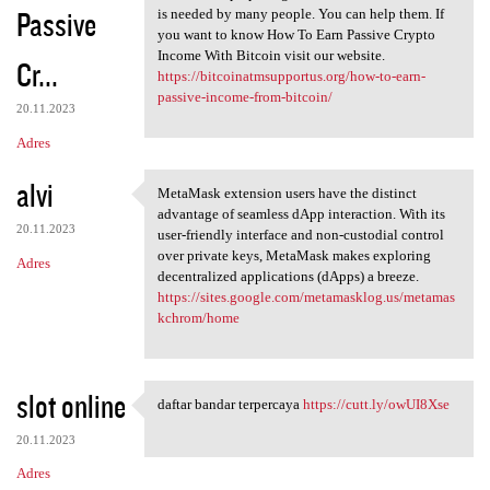
Passive
is needed by many people. You can help them. If
you want to know How To Earn Passive Crypto
Income With Bitcoin visit our website.
Cr...
https://bitcoinatmsupportus.org/how-to-earn-
passive-income-from-bitcoin/
20.11.2023
Adres
alvi
MetaMask extension users have the distinct
MetaMask extension users have
advantage of seamless dApp interaction. With its
20.11.2023
user-friendly interface and non-custodial control
over private keys, MetaMask makes exploring
Adres
decentralized applications (dApps) a breeze.
https://sites.google.com/metamasklog.us/metamas
kchrom/home
slot online
daftar bandar terpercaya
https://cutt.ly/owUI8Xse
daftar bandar terpercaya
20.11.2023
Adres