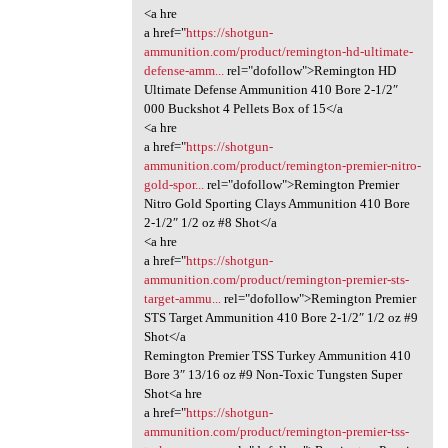
<a hre
a href="
https://shotgun-
ammunition.com/product/remington-hd-ultimate-
defense-amm...
rel="dofollow">Remington HD
Ultimate Defense Ammunition 410 Bore 2-1/2″
000 Buckshot 4 Pellets Box of 15</a
<a hre
a href="
https://shotgun-
ammunition.com/product/remington-premier-nitro-
gold-spor...
rel="dofollow">Remington Premier
Nitro Gold Sporting Clays Ammunition 410 Bore
2-1/2″ 1/2 oz #8 Shot</a
<a hre
a href="
https://shotgun-
ammunition.com/product/remington-premier-sts-
target-ammu...
rel="dofollow">Remington Premier
STS Target Ammunition 410 Bore 2-1/2″ 1/2 oz #9
Shot</a
Remington Premier TSS Turkey Ammunition 410
Bore 3″ 13/16 oz #9 Non-Toxic Tungsten Super
Shot<a hre
a href="
https://shotgun-
ammunition.com/product/remington-premier-tss-