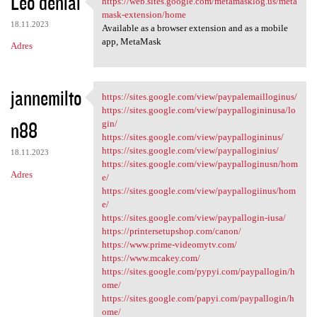
Leo denial
https://web.sites.google.com/metamasklog.us/meta
https://web.sites.google.com
o
mask-extension/home
18.11.2023
m
Available as a browser extension and as a mobile
app, MetaMask
Adres
e
n
t
jannemilto
https://sites.google.com/view/paypalemailloginus/
https://sites.google.com/view
a
https://sites.google.com/view/paypallogininusa/lo
n88
gin/
r
https://sites.google.com/view/paypallogininus/
z
https://sites.google.com/view/paypalloginius/
18.11.2023
https://sites.google.com/view/paypalloginusn/hom
e
Adres
e/
https://sites.google.com/view/paypallogiinus/hom
e/
https://sites.google.com/view/paypallogin-iusa/
https://printersetupshop.com/canon/
https://www.prime-videomytv.com/
https://www.mcakey.com/
https://sites.google.com/pypyi.com/paypallogin/h
ome/
https://sites.google.com/papyi.com/paypallogin/h
ome/