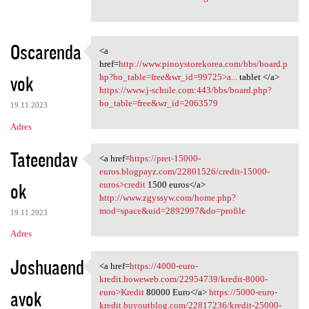
Oscarenda
<a
<a href=http://www
href=
http://www.pinoystorekorea.com/bbs/board.p
vok
hp?bo_table=free&wr_id=99725>a...
tablet </a>
https://www.j-schule.com:443/bbs/board.php?
bo_table=free&wr_id=2063579
19.11.2023
Adres
Tateendav
<a href=
https://pret-15000-
<a href=https://pret-15000
euros.blogpayz.com/22801526/credit-15000-
ok
euros>credit
1500 euros</a>
http://www.zgyssyw.com/home.php?
mod=space&uid=2892997&do=profile
19.11.2023
Adres
Joshuaend
<a href=
https://4000-euro-
<a href=https://4000-euro
kredit.howeweb.com/22954739/kredit-8000-
avok
euro>Kredit
80000 Euro</a>
https://5000-euro-
kredit.buyoutblog.com/22817236/kredit-25000-