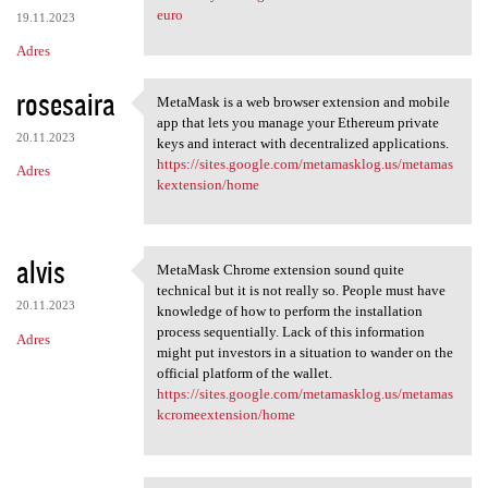
euro
19.11.2023
Adres
rosesaira
MetaMask is a web browser extension and mobile
MetaMask is a web browser
app that lets you manage your Ethereum private
20.11.2023
keys and interact with decentralized applications.
https://sites.google.com/metamasklog.us/metamas
Adres
kextension/home
alvis
MetaMask Chrome extension sound quite
MetaMask Chrome extension
technical but it is not really so. People must have
20.11.2023
knowledge of how to perform the installation
process sequentially. Lack of this information
Adres
might put investors in a situation to wander on the
official platform of the wallet.
https://sites.google.com/metamasklog.us/metamas
kcromeextension/home