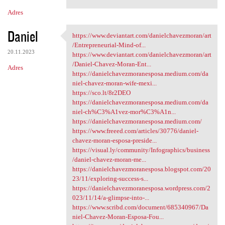
Adres
Daniel
https://www.deviantart.com/danielchavezmoran/art
https://www.deviantart.com
/Entrepreneurial-Mind-of...
20.11.2023
https://www.deviantart.com/danielchavezmoran/art
/Daniel-Chavez-Moran-Ent...
Adres
https://danielchavezmoranesposa.medium.com/da
niel-chavez-moran-wife-mexi...
https://sco.lt/8r2DEO
https://danielchavezmoranesposa.medium.com/da
niel-ch%C3%A1vez-mor%C3%A1n...
https://danielchavezmoranesposa.medium.com/
https://www.freeed.com/articles/30776/daniel-
chavez-moran-esposa-preside...
https://visual.ly/community/Infographics/business
/daniel-chavez-moran-me...
https://danielchavezmoranesposa.blogspot.com/20
23/11/exploring-success-s...
https://danielchavezmoranesposa.wordpress.com/2
023/11/14/a-glimpse-into-...
https://www.scribd.com/document/685340967/Da
niel-Chavez-Moran-Esposa-Fou...