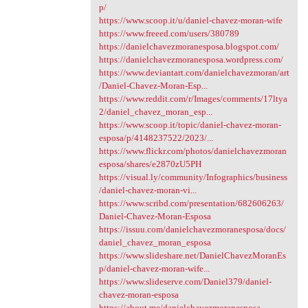
p/
https://www.scoop.it/u/daniel-chavez-moran-wife
https://www.freeed.com/users/380789
https://danielchavezmoranesposa.blogspot.com/
https://danielchavezmoranesposa.wordpress.com/
https://www.deviantart.com/danielchavezmoran/art
/Daniel-Chavez-Moran-Esp...
https://www.reddit.com/r/Images/comments/17ltya
2/daniel_chavez_moran_esp...
https://www.scoop.it/topic/daniel-chavez-moran-
esposa/p/4148237522/2023/...
https://www.flickr.com/photos/danielchavezmoran
esposa/shares/e2870zU5PH
https://visual.ly/community/Infographics/business
/daniel-chavez-moran-vi...
https://www.scribd.com/presentation/682606263/
Daniel-Chavez-Moran-Esposa
https://issuu.com/danielchavezmoranesposa/docs/
daniel_chavez_moran_esposa
https://www.slideshare.net/DanielChavezMoranEs
p/daniel-chavez-moran-wife...
https://www.slideserve.com/Daniel379/daniel-
chavez-moran-esposa
https://about.me/danielchavezmoranesposa