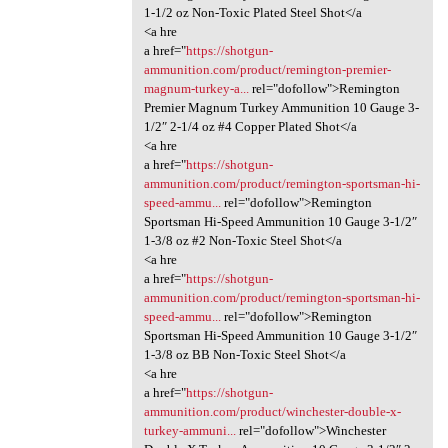
1-1/2 oz Non-Toxic Plated Steel Shot</a
<a hre
a href="
https://shotgun-
ammunition.com/product/remington-premier-
magnum-turkey-a...
rel="dofollow">Remington
Premier Magnum Turkey Ammunition 10 Gauge 3-
1/2″ 2-1/4 oz #4 Copper Plated Shot</a
<a hre
a href="
https://shotgun-
ammunition.com/product/remington-sportsman-hi-
speed-ammu...
rel="dofollow">Remington
Sportsman Hi-Speed Ammunition 10 Gauge 3-1/2″
1-3/8 oz #2 Non-Toxic Steel Shot</a
<a hre
a href="
https://shotgun-
ammunition.com/product/remington-sportsman-hi-
speed-ammu...
rel="dofollow">Remington
Sportsman Hi-Speed Ammunition 10 Gauge 3-1/2″
1-3/8 oz BB Non-Toxic Steel Shot</a
<a hre
a href="
https://shotgun-
ammunition.com/product/winchester-double-x-
turkey-ammuni...
rel="dofollow">Winchester