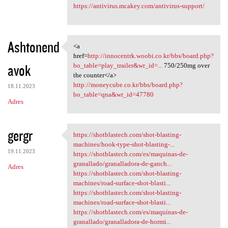
https://antivirus.mcakey.com/antivirus-support/
Ashtonend
<a
<a href=http://innocentrk
href=
http://innocentrk.woobi.co.kr/bbs/board.php?
avok
bo_table=play_trailer&wr_id=...
750/250mg over
the counter</a>
http://moneycube.co.kr/bbs/board.php?
18.11.2023
bo_table=qna&wr_id=47780
Adres
gergr
https://shotblastech.com/shot-blasting-
https://shotblastech.com/shot
machines/hook-type-shot-blasting-...
19.11.2023
https://shotblastech.com/es/maquinas-de-
granallado/granalladora-de-ganch...
Adres
https://shotblastech.com/shot-blasting-
machines/road-surface-shot-blasti...
https://shotblastech.com/shot-blasting-
machines/road-surface-shot-blasti...
https://shotblastech.com/es/maquinas-de-
granallado/granalladora-de-hormi...