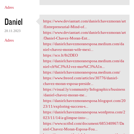
Adres
Daniel
https://www.deviantart.com/danielchavezmoran/art
https://www.deviantart.com
/Entrepreneurial-Mind-of...
20.11.2023
https://www.deviantart.com/danielchavezmoran/art
/Daniel-Chavez-Moran-Ent...
Adres
https://danielchavezmoranesposa.medium.com/da
niel-chavez-moran-wife-mexi...
https://sco.lt/8r2DEO
https://danielchavezmoranesposa.medium.com/da
niel-ch%C3%A1vez-mor%C3%A1n...
https://danielchavezmoranesposa.medium.com/
https://www.freeed.com/articles/30776/daniel-
chavez-moran-esposa-preside...
https://visual.ly/community/Infographics/business
/daniel-chavez-moran-me...
https://danielchavezmoranesposa.blogspot.com/20
23/11/exploring-success-s...
https://danielchavezmoranesposa.wordpress.com/2
023/11/14/a-glimpse-into-...
https://www.scribd.com/document/685340967/Da
niel-Chavez-Moran-Esposa-Fou...