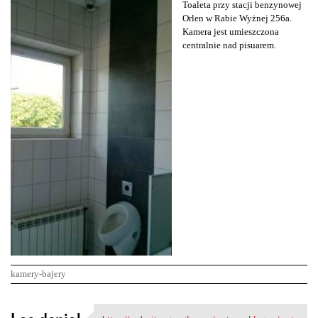
Toaleta przy stacji benzynowej
Orlen w Rabie Wyżnej 256a.
Kamera jest umieszczona
centralnie nad pisuarem.
kamery-bajery
K