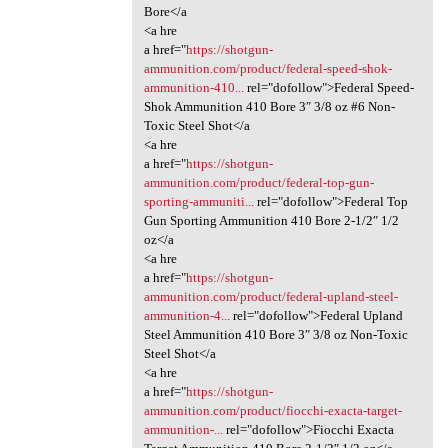
Bore</a
<a hre
a href="
https://shotgun-
ammunition.com/product/federal-speed-shok-
ammunition-410...
rel="dofollow">Federal Speed-
Shok Ammunition 410 Bore 3″ 3/8 oz #6 Non-
Toxic Steel Shot</a
<a hre
a href="
https://shotgun-
ammunition.com/product/federal-top-gun-
sporting-ammuniti...
rel="dofollow">Federal Top
Gun Sporting Ammunition 410 Bore 2-1/2″ 1/2
oz</a
<a hre
a href="
https://shotgun-
ammunition.com/product/federal-upland-steel-
ammunition-4...
rel="dofollow">Federal Upland
Steel Ammunition 410 Bore 3″ 3/8 oz Non-Toxic
Steel Shot</a
<a hre
a href="
https://shotgun-
ammunition.com/product/fiocchi-exacta-target-
ammunition-...
rel="dofollow">Fiocchi Exacta