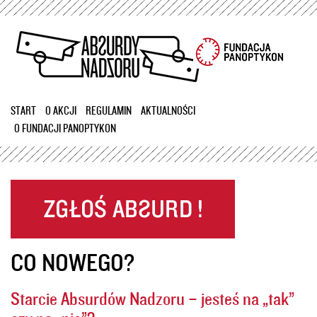
Przejdź
do
treści
START
O AKCJI
REGULAMIN
AKTUALNOŚCI
O FUNDACJI PANOPTYKON
CO NOWEGO?
Starcie Absurdów Nadzoru – jesteś na „tak”