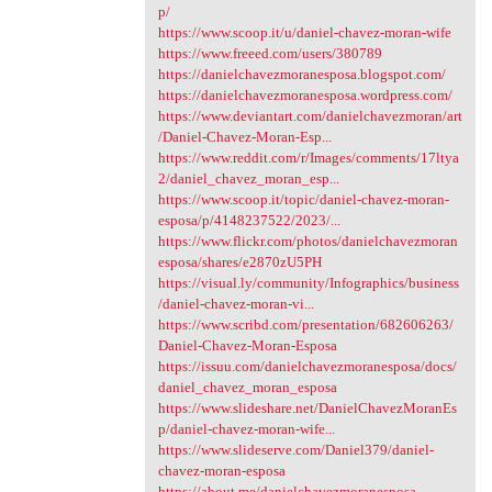
p/
https://www.scoop.it/u/daniel-chavez-moran-wife
https://www.freeed.com/users/380789
https://danielchavezmoranesposa.blogspot.com/
https://danielchavezmoranesposa.wordpress.com/
https://www.deviantart.com/danielchavezmoran/art
/Daniel-Chavez-Moran-Esp...
https://www.reddit.com/r/Images/comments/17ltya
2/daniel_chavez_moran_esp...
https://www.scoop.it/topic/daniel-chavez-moran-
esposa/p/4148237522/2023/...
https://www.flickr.com/photos/danielchavezmoran
esposa/shares/e2870zU5PH
https://visual.ly/community/Infographics/business
/daniel-chavez-moran-vi...
https://www.scribd.com/presentation/682606263/
Daniel-Chavez-Moran-Esposa
https://issuu.com/danielchavezmoranesposa/docs/
daniel_chavez_moran_esposa
https://www.slideshare.net/DanielChavezMoranEs
p/daniel-chavez-moran-wife...
https://www.slideserve.com/Daniel379/daniel-
chavez-moran-esposa
https://about.me/danielchavezmoranesposa