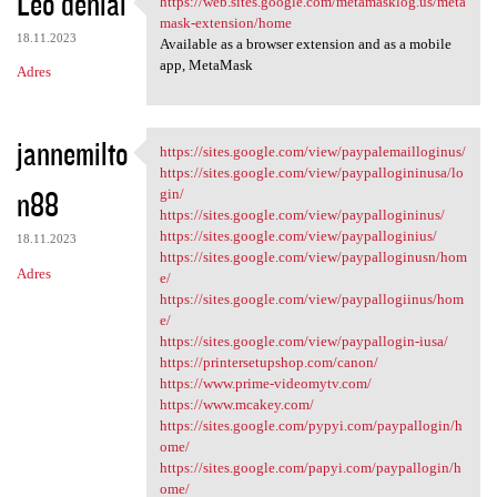
Leo denial
https://web.sites.google.com/metamasklog.us/meta
https://web.sites.google.com
o
mask-extension/home
18.11.2023
m
Available as a browser extension and as a mobile
app, MetaMask
Adres
e
n
t
jannemilto
https://sites.google.com/view/paypalemailloginus/
https://sites.google.com/view
a
https://sites.google.com/view/paypallogininusa/lo
n88
gin/
r
https://sites.google.com/view/paypallogininus/
z
https://sites.google.com/view/paypalloginius/
18.11.2023
https://sites.google.com/view/paypalloginusn/hom
e
Adres
e/
https://sites.google.com/view/paypallogiinus/hom
e/
https://sites.google.com/view/paypallogin-iusa/
https://printersetupshop.com/canon/
https://www.prime-videomytv.com/
https://www.mcakey.com/
https://sites.google.com/pypyi.com/paypallogin/h
ome/
https://sites.google.com/papyi.com/paypallogin/h
ome/