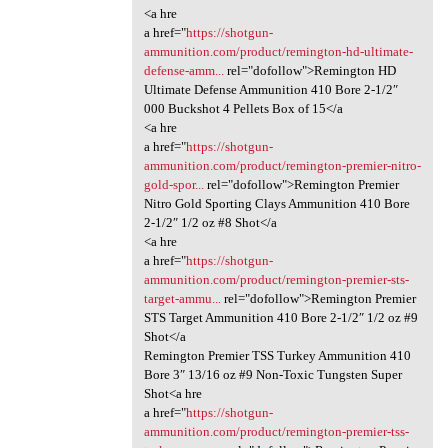
<a hre
a href="
https://shotgun-
ammunition.com/product/remington-hd-ultimate-
defense-amm...
rel="dofollow">Remington HD
Ultimate Defense Ammunition 410 Bore 2-1/2″
000 Buckshot 4 Pellets Box of 15</a
<a hre
a href="
https://shotgun-
ammunition.com/product/remington-premier-nitro-
gold-spor...
rel="dofollow">Remington Premier
Nitro Gold Sporting Clays Ammunition 410 Bore
2-1/2″ 1/2 oz #8 Shot</a
<a hre
a href="
https://shotgun-
ammunition.com/product/remington-premier-sts-
target-ammu...
rel="dofollow">Remington Premier
STS Target Ammunition 410 Bore 2-1/2″ 1/2 oz #9
Shot</a
Remington Premier TSS Turkey Ammunition 410
Bore 3″ 13/16 oz #9 Non-Toxic Tungsten Super
Shot<a hre
a href="
https://shotgun-
ammunition.com/product/remington-premier-tss-