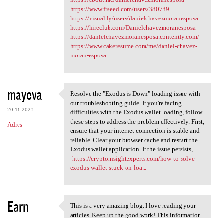
https://www.freeed.com/users/380789
https://visual.ly/users/danielchavezmoranesposa
https://hireclub.com/Danielchavezmoranesposa
https://danielchavezmoranesposa.contently.com/
https://www.cakeresume.com/me/daniel-chavez-
moran-esposa
mayeva
Resolve the "Exodus is Down" loading issue with
Resolve the "Exodus is Down"
our troubleshooting guide. If you're facing
20.11.2023
difficulties with the Exodus wallet loading, follow
these steps to address the problem effectively. First,
Adres
ensure that your internet connection is stable and
reliable. Clear your browser cache and restart the
Exodus wallet application. If the issue persists,
-
https://cryptoinsightexperts.com/how-to-solve-
exodus-wallet-stuck-on-loa...
Earn
This is a very amazing blog. I love reading your
This is a very amazing blog.
articles. Keep up the good work! This information