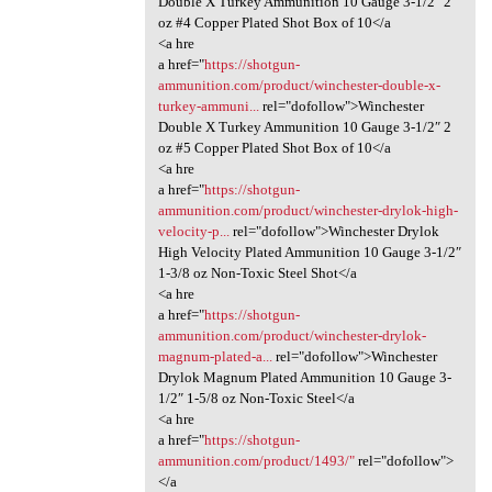
Double X Turkey Ammunition 10 Gauge 3-1/2″ 2
oz #4 Copper Plated Shot Box of 10</a
<a hre
a href="
https://shotgun-
ammunition.com/product/winchester-double-x-
turkey-ammuni...
rel="dofollow">Winchester
Double X Turkey Ammunition 10 Gauge 3-1/2″ 2
oz #5 Copper Plated Shot Box of 10</a
<a hre
a href="
https://shotgun-
ammunition.com/product/winchester-drylok-high-
velocity-p...
rel="dofollow">Winchester Drylok
High Velocity Plated Ammunition 10 Gauge 3-1/2″
1-3/8 oz Non-Toxic Steel Shot</a
<a hre
a href="
https://shotgun-
ammunition.com/product/winchester-drylok-
magnum-plated-a...
rel="dofollow">Winchester
Drylok Magnum Plated Ammunition 10 Gauge 3-
1/2″ 1-5/8 oz Non-Toxic Steel</a
<a hre
a href="
https://shotgun-
ammunition.com/product/1493/"
rel="dofollow">
</a