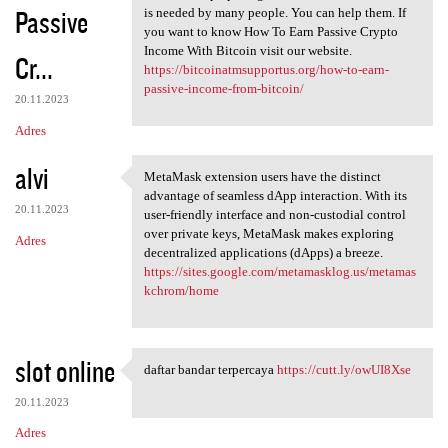
Passive
is needed by many people. You can help them. If
you want to know How To Earn Passive Crypto
Income With Bitcoin visit our website.
Cr...
https://bitcoinatmsupportus.org/how-to-earn-
passive-income-from-bitcoin/
20.11.2023
Adres
alvi
MetaMask extension users have the distinct
MetaMask extension users have
advantage of seamless dApp interaction. With its
20.11.2023
user-friendly interface and non-custodial control
over private keys, MetaMask makes exploring
Adres
decentralized applications (dApps) a breeze.
https://sites.google.com/metamasklog.us/metamas
kchrom/home
slot online
daftar bandar terpercaya
https://cutt.ly/owUI8Xse
daftar bandar terpercaya
20.11.2023
Adres