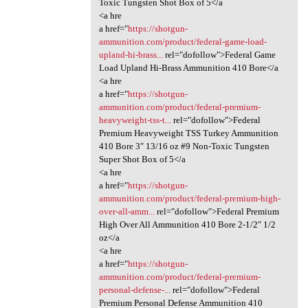
Toxic Tungsten Shot Box of 5</a
<a hre
a href="
https://shotgun-
ammunition.com/product/federal-game-load-
upland-hi-brass...
rel="dofollow">Federal Game
Load Upland Hi-Brass Ammunition 410 Bore</a
<a hre
a href="
https://shotgun-
ammunition.com/product/federal-premium-
heavyweight-tss-t...
rel="dofollow">Federal
Premium Heavyweight TSS Turkey Ammunition
410 Bore 3″ 13/16 oz #9 Non-Toxic Tungsten
Super Shot Box of 5</a
<a hre
a href="
https://shotgun-
ammunition.com/product/federal-premium-high-
over-all-amm...
rel="dofollow">Federal Premium
High Over All Ammunition 410 Bore 2-1/2″ 1/2
oz</a
<a hre
a href="
https://shotgun-
ammunition.com/product/federal-premium-
personal-defense-...
rel="dofollow">Federal
Premium Personal Defense Ammunition 410