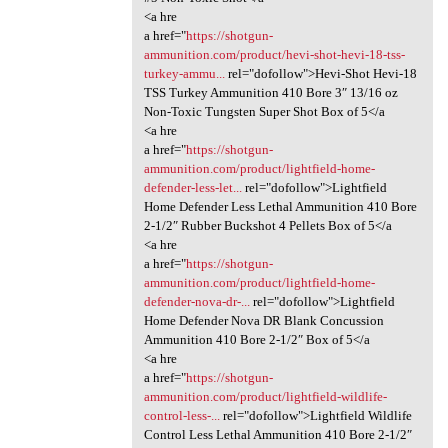
<a hre
a href="
https://shotgun-
ammunition.com/product/hevi-shot-hevi-18-tss-
turkey-ammu...
rel="dofollow">Hevi-Shot Hevi-18
TSS Turkey Ammunition 410 Bore 3″ 13/16 oz
Non-Toxic Tungsten Super Shot Box of 5</a
<a hre
a href="
https://shotgun-
ammunition.com/product/lightfield-home-
defender-less-let...
rel="dofollow">Lightfield
Home Defender Less Lethal Ammunition 410 Bore
2-1/2″ Rubber Buckshot 4 Pellets Box of 5</a
<a hre
a href="
https://shotgun-
ammunition.com/product/lightfield-home-
defender-nova-dr-...
rel="dofollow">Lightfield
Home Defender Nova DR Blank Concussion
Ammunition 410 Bore 2-1/2″ Box of 5</a
<a hre
a href="
https://shotgun-
ammunition.com/product/lightfield-wildlife-
control-less-...
rel="dofollow">Lightfield Wildlife
Control Less Lethal Ammunition 410 Bore 2-1/2″