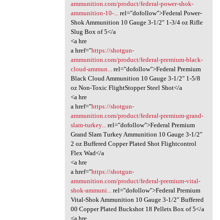
ammunition.com/product/federal-power-shok-
ammunition-10-...
rel="dofollow">Federal Power-
Shok Ammunition 10 Gauge 3-1/2″ 1-3/4 oz Rifle
Slug Box of 5</a
<a hre
a href="
https://shotgun-
ammunition.com/product/federal-premium-black-
cloud-ammun...
rel="dofollow">Federal Premium
Black Cloud Ammunition 10 Gauge 3-1/2″ 1-5/8
oz Non-Toxic FlightStopper Steel Shot</a
<a hre
a href="
https://shotgun-
ammunition.com/product/federal-premium-grand-
slam-turkey...
rel="dofollow">Federal Premium
Grand Slam Turkey Ammunition 10 Gauge 3-1/2″
2 oz Buffered Copper Plated Shot Flightcontrol
Flex Wad</a
<a hre
a href="
https://shotgun-
ammunition.com/product/federal-premium-vital-
shok-ammuni...
rel="dofollow">Federal Premium
Vital-Shok Ammunition 10 Gauge 3-1/2″ Buffered
00 Copper Plated Buckshot 18 Pellets Box of 5</a
<a hre