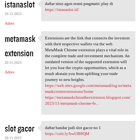
istanaslot
daftar situs agen resmi pragmatic play di
daftar situs agen resmi
https://istanaslot.id/
20.11.2023
Adres
metamask
Extensions are the link that connects the investors
Extensions are the link that
with their respective wallets via the web.
extension
MetaMask Chrome extension plays a vital role in
the complete trade and investment mechanism. An
outdated version of the supported extension will
20.11.2023
let you lose the crypto opportunities, which as a
Adres
result abstain you from uplifting your trade
journey to new heights.
https://web.sites.google.com/metamasklog.us/meta
maskcromeextensionn/home
https://metamaskchromheextension.blogspot.com/
2023/11/metamask-chrome-fo...
slot gacor
daftar bandar judi slot gacor no 1
daftar bandar judi slot gacor
https://cutt.ly/bwUI89QM
20.11.2023