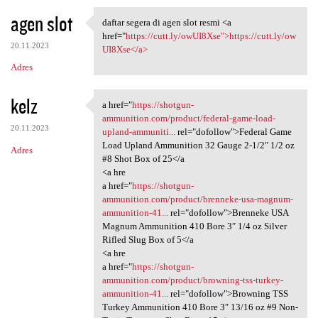
agen slot
daftar segera di agen slot resmi <a
daftar segera di agen slot
href="
https://cutt.ly/owUI8Xse">https://cutt.ly/ow
20.11.2023
UI8Xse</a>
Adres
kelz
a href="
https://shotgun-
a href="https://shotgun
ammunition.com/product/federal-game-load-
20.11.2023
upland-ammuniti...
rel="dofollow">Federal Game
Load Upland Ammunition 32 Gauge 2-1/2″ 1/2 oz
Adres
#8 Shot Box of 25</a
<a hre
a href="
https://shotgun-
ammunition.com/product/brenneke-usa-magnum-
ammunition-41...
rel="dofollow">Brenneke USA
Magnum Ammunition 410 Bore 3″ 1/4 oz Silver
Rifled Slug Box of 5</a
<a hre
a href="
https://shotgun-
ammunition.com/product/browning-tss-turkey-
ammunition-41...
rel="dofollow">Browning TSS
Turkey Ammunition 410 Bore 3″ 13/16 oz #9 Non-