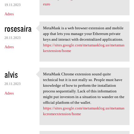
euro
19.11.2023
Adres
rosesaira
MetaMask is a web browser extension and mobile
MetaMask is a web browser
app that lets you manage your Ethereum private
20.11.2023
keys and interact with decentralized applications.
https://sites.google.com/metamasklog.us/metamas
Adres
kextension/home
alvis
MetaMask Chrome extension sound quite
MetaMask Chrome extension
technical but it is not really so. People must have
20.11.2023
knowledge of how to perform the installation
process sequentially. Lack of this information
Adres
might put investors in a situation to wander on the
official platform of the wallet.
https://sites.google.com/metamasklog.us/metamas
kcromeextension/home