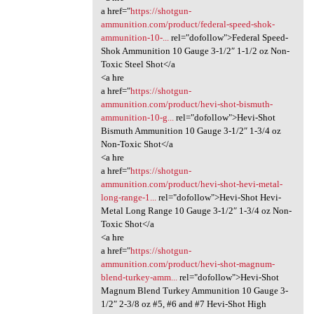
a href="
https://shotgun-
ammunition.com/product/federal-speed-shok-
ammunition-10-...
rel="dofollow">Federal Speed-
Shok Ammunition 10 Gauge 3-1/2″ 1-1/2 oz Non-
Toxic Steel Shot</a
<a hre
a href="
https://shotgun-
ammunition.com/product/hevi-shot-bismuth-
ammunition-10-g...
rel="dofollow">Hevi-Shot
Bismuth Ammunition 10 Gauge 3-1/2″ 1-3/4 oz
Non-Toxic Shot</a
<a hre
a href="
https://shotgun-
ammunition.com/product/hevi-shot-hevi-metal-
long-range-1...
rel="dofollow">Hevi-Shot Hevi-
Metal Long Range 10 Gauge 3-1/2″ 1-3/4 oz Non-
Toxic Shot</a
<a hre
a href="
https://shotgun-
ammunition.com/product/hevi-shot-magnum-
blend-turkey-amm...
rel="dofollow">Hevi-Shot
Magnum Blend Turkey Ammunition 10 Gauge 3-
1/2″ 2-3/8 oz #5, #6 and #7 Hevi-Shot High