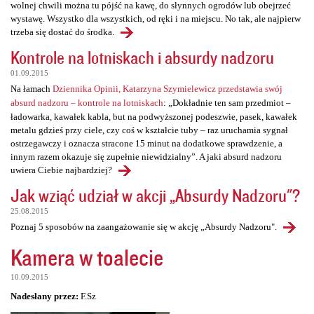
wolnej chwili można tu pójść na kawę, do słynnych ogrodów lub obejrzeć
wystawę. Wszystko dla wszystkich, od ręki i na miejscu. No tak, ale najpierw
trzeba się dostać do środka.
Kontrole na lotniskach i absurdy nadzoru
01.09.2015
Na łamach
Dziennika Opinii, Katarzyna Szymielewicz przedstawia swój
absurd nadzoru – kontrole na lotniskach
: „Dokładnie ten sam przedmiot –
ładowarka, kawałek kabla, but na podwyższonej podeszwie, pasek, kawałek
metalu gdzieś przy ciele, czy coś w kształcie tuby – raz uruchamia sygnał
ostrzegawczy i oznacza stracone 15 minut na dodatkowe sprawdzenie, a
innym razem okazuje się zupełnie niewidzialny”. A jaki absurd nadzoru
uwiera Ciebie najbardziej?
Jak wziąć udział w akcji „Absurdy Nadzoru"?
25.08.2015
Poznaj 5 sposobów na zaangażowanie się w akcję „Absurdy Nadzoru".
Kamera w toalecie
10.09.2015
Nadesłany przez:
F.Sz