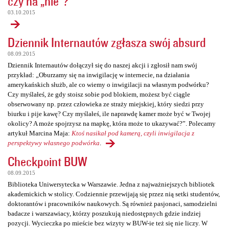
czy na „nie”?
03.10.2015
Dziennik Internautów zgłasza swój absurd
08.09.2015
Dziennik Internautów dołączył się do naszej akcji i zgłosił nam swój
przykład: „Oburzamy się na inwigilację w internecie, na działania
amerykańskich służb, ale co wiemy o inwigilacji na własnym podwórku?
Czy myślałeś, że gdy stoisz sobie pod blokiem, możesz być ciągle
obserwowany np. przez człowieka ze straży miejskiej, który siedzi przy
biurku i pije kawę? Czy myślałeś, ile naprawdę kamer może być w Twojej
okolicy? A może spojrzysz na mapkę, która może to ukazywać?”. Polecamy
artykuł Marcina Maja:
Ktoś nasikał pod kamerą, czyli inwigilacja z
perspektywy własnego podwórka
.
Checkpoint BUW
08.09.2015
Biblioteka Uniwersytecka w Warszawie. Jedna z najważniejszych bibliotek
akademickich w stolicy. Codziennie przewijają się przez nią setki studentów,
doktorantów i pracowników naukowych. Są również pasjonaci, samodzielni
badacze i warszawiacy, którzy poszukują niedostępnych gdzie indziej
pozycji. Wycieczka po mieście bez wizyty w BUW-ie też się nie liczy. W