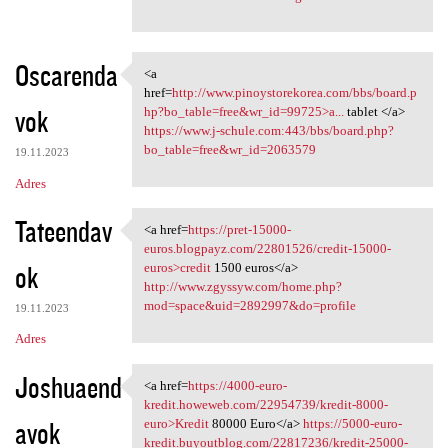
Oscarenda
<a
<a href=http://www
href=
http://www.pinoystorekorea.com/bbs/board.p
vok
hp?bo_table=free&wr_id=99725>a...
tablet </a>
https://www.j-schule.com:443/bbs/board.php?
bo_table=free&wr_id=2063579
19.11.2023
Adres
Tateendav
<a href=
https://pret-15000-
<a href=https://pret-15000
euros.blogpayz.com/22801526/credit-15000-
ok
euros>credit
1500 euros</a>
http://www.zgyssyw.com/home.php?
mod=space&uid=2892997&do=profile
19.11.2023
Adres
Joshuaend
<a href=
https://4000-euro-
<a href=https://4000-euro
kredit.howeweb.com/22954739/kredit-8000-
avok
euro>Kredit
80000 Euro</a>
https://5000-euro-
kredit.buyoutblog.com/22817236/kredit-25000-