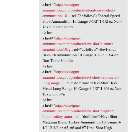
a href="
https://shotgun-
ammunition.com/product/federal-speed-shok-
ammunition-10-...
rel="dofollow">Federal Speed-
Shok Ammunition 10 Gauge 3-1/2″ 1-1/2 oz Non-
Toxic Steel Shot</a
<a hre
a href="
https://shotgun-
ammunition.com/product/hevi-shot-bismuth-
ammunition-10-g...
rel="dofollow">Hevi-Shot
Bismuth Ammunition 10 Gauge 3-1/2″ 1-3/4 oz
Non-Toxic Shot</a
<a hre
a href="
https://shotgun-
ammunition.com/product/hevi-shot-hevi-metal-
long-range-1...
rel="dofollow">Hevi-Shot Hevi-
Metal Long Range 10 Gauge 3-1/2″ 1-3/4 oz Non-
Toxic Shot</a
<a hre
a href="
https://shotgun-
ammunition.com/product/hevi-shot-magnum-
blend-turkey-amm...
rel="dofollow">Hevi-Shot
Magnum Blend Turkey Ammunition 10 Gauge 3-
1/2″ 2-3/8 oz #5, #6 and #7 Hevi-Shot High