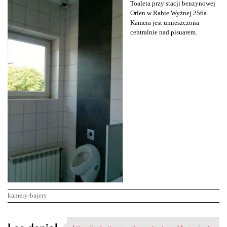
Toaleta przy stacji benzynowej
Orlen w Rabie Wyżnej 256a.
Kamera jest umieszczona
centralnie nad pisuarem.
kamery-bajery
K