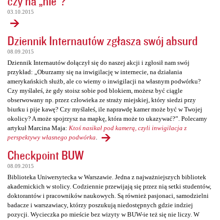
czy na „nie”?
03.10.2015
Dziennik Internautów zgłasza swój absurd
08.09.2015
Dziennik Internautów dołączył się do naszej akcji i zgłosił nam swój
przykład: „Oburzamy się na inwigilację w internecie, na działania
amerykańskich służb, ale co wiemy o inwigilacji na własnym podwórku?
Czy myślałeś, że gdy stoisz sobie pod blokiem, możesz być ciągle
obserwowany np. przez człowieka ze straży miejskiej, który siedzi przy
biurku i pije kawę? Czy myślałeś, ile naprawdę kamer może być w Twojej
okolicy? A może spojrzysz na mapkę, która może to ukazywać?”. Polecamy
artykuł Marcina Maja:
Ktoś nasikał pod kamerą, czyli inwigilacja z
perspektywy własnego podwórka
.
Checkpoint BUW
08.09.2015
Biblioteka Uniwersytecka w Warszawie. Jedna z najważniejszych bibliotek
akademickich w stolicy. Codziennie przewijają się przez nią setki studentów,
doktorantów i pracowników naukowych. Są również pasjonaci, samodzielni
badacze i warszawiacy, którzy poszukują niedostępnych gdzie indziej
pozycji. Wycieczka po mieście bez wizyty w BUW-ie też się nie liczy. W