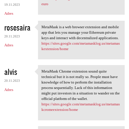
euro
19.11.2023
Adres
rosesaira
MetaMask is a web browser extension and mobile
MetaMask is a web browser
app that lets you manage your Ethereum private
20.11.2023
keys and interact with decentralized applications.
https://sites.google.com/metamasklog.us/metamas
Adres
kextension/home
alvis
MetaMask Chrome extension sound quite
MetaMask Chrome extension
technical but it is not really so. People must have
20.11.2023
knowledge of how to perform the installation
process sequentially. Lack of this information
Adres
might put investors in a situation to wander on the
official platform of the wallet.
https://sites.google.com/metamasklog.us/metamas
kcromeextension/home