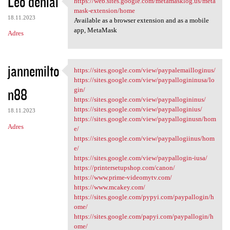
Leo denial
https://web.sites.google.com/metamasklog.us/meta
https://web.sites.google.com
o
mask-extension/home
18.11.2023
m
Available as a browser extension and as a mobile
app, MetaMask
Adres
e
n
t
jannemilto
https://sites.google.com/view/paypalemailloginus/
https://sites.google.com/view
a
https://sites.google.com/view/paypallogininusa/lo
n88
gin/
r
https://sites.google.com/view/paypallogininus/
z
https://sites.google.com/view/paypalloginius/
18.11.2023
https://sites.google.com/view/paypalloginusn/hom
e
Adres
e/
https://sites.google.com/view/paypallogiinus/hom
e/
https://sites.google.com/view/paypallogin-iusa/
https://printersetupshop.com/canon/
https://www.prime-videomytv.com/
https://www.mcakey.com/
https://sites.google.com/pypyi.com/paypallogin/h
ome/
https://sites.google.com/papyi.com/paypallogin/h
ome/