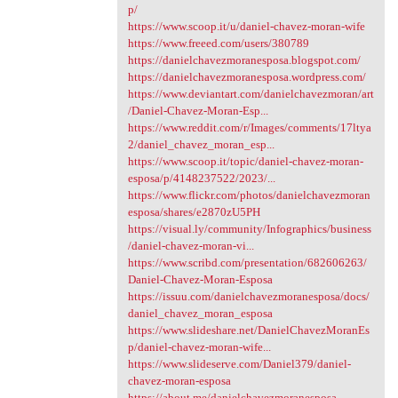
p/
https://www.scoop.it/u/daniel-chavez-moran-wife
https://www.freeed.com/users/380789
https://danielchavezmoranesposa.blogspot.com/
https://danielchavezmoranesposa.wordpress.com/
https://www.deviantart.com/danielchavezmoran/art
/Daniel-Chavez-Moran-Esp...
https://www.reddit.com/r/Images/comments/17ltya
2/daniel_chavez_moran_esp...
https://www.scoop.it/topic/daniel-chavez-moran-
esposa/p/4148237522/2023/...
https://www.flickr.com/photos/danielchavezmoran
esposa/shares/e2870zU5PH
https://visual.ly/community/Infographics/business
/daniel-chavez-moran-vi...
https://www.scribd.com/presentation/682606263/
Daniel-Chavez-Moran-Esposa
https://issuu.com/danielchavezmoranesposa/docs/
daniel_chavez_moran_esposa
https://www.slideshare.net/DanielChavezMoranEs
p/daniel-chavez-moran-wife...
https://www.slideserve.com/Daniel379/daniel-
chavez-moran-esposa
https://about.me/danielchavezmoranesposa