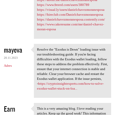
https://www.freeed.com/users/380789
https://visual.ly/users/danielchavezmoranesposa
https://hireclub.com/Danielchavezmoranesposa
https://danielchavezmoranesposa.contently.com/
https://www.cakeresume.com/me/daniel-chavez-
moran-esposa
mayeva
Resolve the "Exodus is Down" loading issue with
Resolve the "Exodus is Down"
our troubleshooting guide. If you're facing
20.11.2023
difficulties with the Exodus wallet loading, follow
these steps to address the problem effectively. First,
Adres
ensure that your internet connection is stable and
reliable. Clear your browser cache and restart the
Exodus wallet application. If the issue persists,
-
https://cryptoinsightexperts.com/how-to-solve-
exodus-wallet-stuck-on-loa...
Earn
This is a very amazing blog. I love reading your
This is a very amazing blog.
articles. Keep up the good work! This information