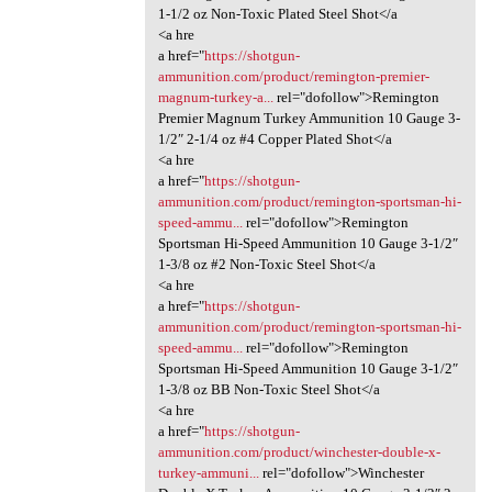
1-1/2 oz Non-Toxic Plated Steel Shot</a
<a hre
a href="
https://shotgun-
ammunition.com/product/remington-premier-
magnum-turkey-a...
rel="dofollow">Remington
Premier Magnum Turkey Ammunition 10 Gauge 3-
1/2″ 2-1/4 oz #4 Copper Plated Shot</a
<a hre
a href="
https://shotgun-
ammunition.com/product/remington-sportsman-hi-
speed-ammu...
rel="dofollow">Remington
Sportsman Hi-Speed Ammunition 10 Gauge 3-1/2″
1-3/8 oz #2 Non-Toxic Steel Shot</a
<a hre
a href="
https://shotgun-
ammunition.com/product/remington-sportsman-hi-
speed-ammu...
rel="dofollow">Remington
Sportsman Hi-Speed Ammunition 10 Gauge 3-1/2″
1-3/8 oz BB Non-Toxic Steel Shot</a
<a hre
a href="
https://shotgun-
ammunition.com/product/winchester-double-x-
turkey-ammuni...
rel="dofollow">Winchester