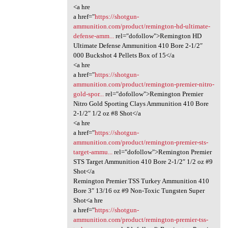
<a hre
a href="
https://shotgun-
ammunition.com/product/remington-hd-ultimate-
defense-amm...
rel="dofollow">Remington HD
Ultimate Defense Ammunition 410 Bore 2-1/2″
000 Buckshot 4 Pellets Box of 15</a
<a hre
a href="
https://shotgun-
ammunition.com/product/remington-premier-nitro-
gold-spor...
rel="dofollow">Remington Premier
Nitro Gold Sporting Clays Ammunition 410 Bore
2-1/2″ 1/2 oz #8 Shot</a
<a hre
a href="
https://shotgun-
ammunition.com/product/remington-premier-sts-
target-ammu...
rel="dofollow">Remington Premier
STS Target Ammunition 410 Bore 2-1/2″ 1/2 oz #9
Shot</a
Remington Premier TSS Turkey Ammunition 410
Bore 3″ 13/16 oz #9 Non-Toxic Tungsten Super
Shot<a hre
a href="
https://shotgun-
ammunition.com/product/remington-premier-tss-