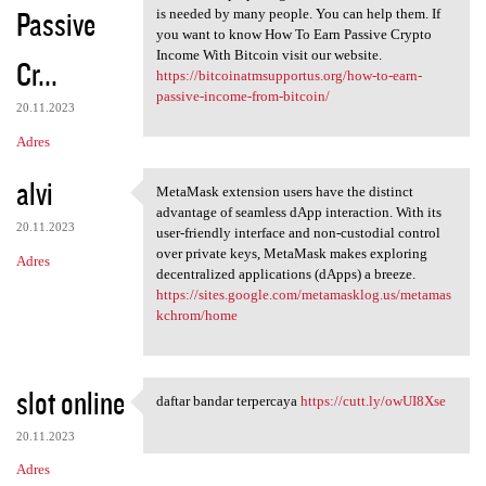
Passive
is needed by many people. You can help them. If
you want to know How To Earn Passive Crypto
Income With Bitcoin visit our website.
Cr...
https://bitcoinatmsupportus.org/how-to-earn-
passive-income-from-bitcoin/
20.11.2023
Adres
alvi
MetaMask extension users have the distinct
MetaMask extension users have
advantage of seamless dApp interaction. With its
20.11.2023
user-friendly interface and non-custodial control
over private keys, MetaMask makes exploring
Adres
decentralized applications (dApps) a breeze.
https://sites.google.com/metamasklog.us/metamas
kchrom/home
slot online
daftar bandar terpercaya
https://cutt.ly/owUI8Xse
daftar bandar terpercaya
20.11.2023
Adres