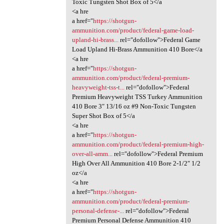
Toxic Tungsten Shot Box of 5</a
<a hre
a href="
https://shotgun-
ammunition.com/product/federal-game-load-
upland-hi-brass...
rel="dofollow">Federal Game
Load Upland Hi-Brass Ammunition 410 Bore</a
<a hre
a href="
https://shotgun-
ammunition.com/product/federal-premium-
heavyweight-tss-t...
rel="dofollow">Federal
Premium Heavyweight TSS Turkey Ammunition
410 Bore 3″ 13/16 oz #9 Non-Toxic Tungsten
Super Shot Box of 5</a
<a hre
a href="
https://shotgun-
ammunition.com/product/federal-premium-high-
over-all-amm...
rel="dofollow">Federal Premium
High Over All Ammunition 410 Bore 2-1/2″ 1/2
oz</a
<a hre
a href="
https://shotgun-
ammunition.com/product/federal-premium-
personal-defense-...
rel="dofollow">Federal
Premium Personal Defense Ammunition 410