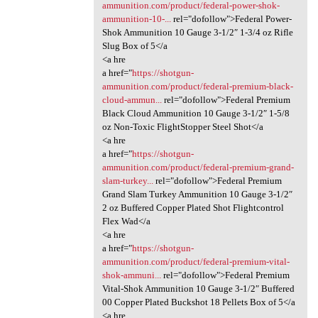
ammunition.com/product/federal-power-shok-
ammunition-10-...
rel="dofollow">Federal Power-
Shok Ammunition 10 Gauge 3-1/2″ 1-3/4 oz Rifle
Slug Box of 5</a
<a hre
a href="
https://shotgun-
ammunition.com/product/federal-premium-black-
cloud-ammun...
rel="dofollow">Federal Premium
Black Cloud Ammunition 10 Gauge 3-1/2″ 1-5/8
oz Non-Toxic FlightStopper Steel Shot</a
<a hre
a href="
https://shotgun-
ammunition.com/product/federal-premium-grand-
slam-turkey...
rel="dofollow">Federal Premium
Grand Slam Turkey Ammunition 10 Gauge 3-1/2″
2 oz Buffered Copper Plated Shot Flightcontrol
Flex Wad</a
<a hre
a href="
https://shotgun-
ammunition.com/product/federal-premium-vital-
shok-ammuni...
rel="dofollow">Federal Premium
Vital-Shok Ammunition 10 Gauge 3-1/2″ Buffered
00 Copper Plated Buckshot 18 Pellets Box of 5</a
<a hre