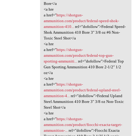
Bore</a
<a hre
a href="
https://shotgun-
ammunition.com/product/federal-speed-shok-
ammunition-410...
rel="dofollow">Federal Speed-
Shok Ammunition 410 Bore 3″ 3/8 oz #6 Non-
Toxic Steel Shot</a
<a hre
a href="
https://shotgun-
ammunition.com/product/federal-top-gun-
sporting-ammuniti...
rel="dofollow">Federal Top
Gun Sporting Ammunition 410 Bore 2-1/2″ 1/2
oz</a
<a hre
a href="
https://shotgun-
ammunition.com/product/federal-upland-steel-
ammunition-4...
rel="dofollow">Federal Upland
Steel Ammunition 410 Bore 3″ 3/8 oz Non-Toxic
Steel Shot</a
<a hre
a href="
https://shotgun-
ammunition.com/product/fiocchi-exacta-target-
ammunition-...
rel="dofollow">Fiocchi Exacta