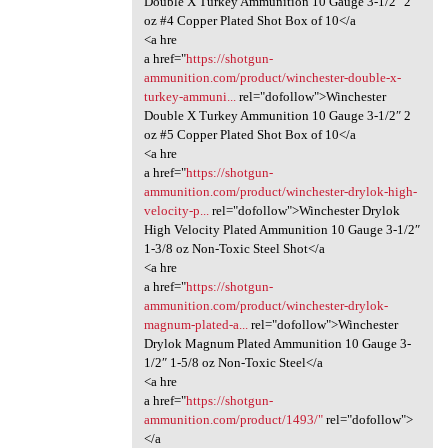
Double X Turkey Ammunition 10 Gauge 3-1/2″ 2
oz #4 Copper Plated Shot Box of 10</a
<a hre
a href="
https://shotgun-
ammunition.com/product/winchester-double-x-
turkey-ammuni...
rel="dofollow">Winchester
Double X Turkey Ammunition 10 Gauge 3-1/2″ 2
oz #5 Copper Plated Shot Box of 10</a
<a hre
a href="
https://shotgun-
ammunition.com/product/winchester-drylok-high-
velocity-p...
rel="dofollow">Winchester Drylok
High Velocity Plated Ammunition 10 Gauge 3-1/2″
1-3/8 oz Non-Toxic Steel Shot</a
<a hre
a href="
https://shotgun-
ammunition.com/product/winchester-drylok-
magnum-plated-a...
rel="dofollow">Winchester
Drylok Magnum Plated Ammunition 10 Gauge 3-
1/2″ 1-5/8 oz Non-Toxic Steel</a
<a hre
a href="
https://shotgun-
ammunition.com/product/1493/"
rel="dofollow">
</a