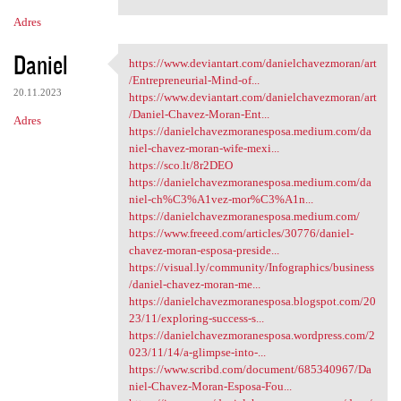
Adres
Daniel
https://www.deviantart.com/danielchavezmoran/art
https://www.deviantart.com
/Entrepreneurial-Mind-of...
20.11.2023
https://www.deviantart.com/danielchavezmoran/art
/Daniel-Chavez-Moran-Ent...
Adres
https://danielchavezmoranesposa.medium.com/da
niel-chavez-moran-wife-mexi...
https://sco.lt/8r2DEO
https://danielchavezmoranesposa.medium.com/da
niel-ch%C3%A1vez-mor%C3%A1n...
https://danielchavezmoranesposa.medium.com/
https://www.freeed.com/articles/30776/daniel-
chavez-moran-esposa-preside...
https://visual.ly/community/Infographics/business
/daniel-chavez-moran-me...
https://danielchavezmoranesposa.blogspot.com/20
23/11/exploring-success-s...
https://danielchavezmoranesposa.wordpress.com/2
023/11/14/a-glimpse-into-...
https://www.scribd.com/document/685340967/Da
niel-Chavez-Moran-Esposa-Fou...