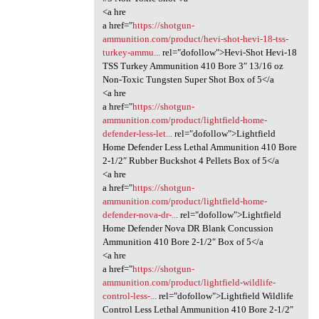
<a hre
a href="
https://shotgun-
ammunition.com/product/hevi-shot-hevi-18-tss-
turkey-ammu...
rel="dofollow">Hevi-Shot Hevi-18
TSS Turkey Ammunition 410 Bore 3″ 13/16 oz
Non-Toxic Tungsten Super Shot Box of 5</a
<a hre
a href="
https://shotgun-
ammunition.com/product/lightfield-home-
defender-less-let...
rel="dofollow">Lightfield
Home Defender Less Lethal Ammunition 410 Bore
2-1/2″ Rubber Buckshot 4 Pellets Box of 5</a
<a hre
a href="
https://shotgun-
ammunition.com/product/lightfield-home-
defender-nova-dr-...
rel="dofollow">Lightfield
Home Defender Nova DR Blank Concussion
Ammunition 410 Bore 2-1/2″ Box of 5</a
<a hre
a href="
https://shotgun-
ammunition.com/product/lightfield-wildlife-
control-less-...
rel="dofollow">Lightfield Wildlife
Control Less Lethal Ammunition 410 Bore 2-1/2″