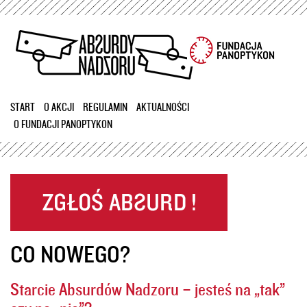
Przejdź
do
treści
START
O AKCJI
REGULAMIN
AKTUALNOŚCI
O FUNDACJI PANOPTYKON
CO NOWEGO?
Starcie Absurdów Nadzoru – jesteś na „tak”