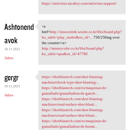
https://antivirus.mcakey.com/antivirus-support/
Ashtonend
<a
<a href=http://innocentrk
href=
http://innocentrk.woobi.co.kr/bbs/board.php?
avok
bo_table=play_trailer&wr_id=...
750/250mg over
the counter</a>
http://moneycube.co.kr/bbs/board.php?
18.11.2023
bo_table=qna&wr_id=47780
Adres
gergr
https://shotblastech.com/shot-blasting-
https://shotblastech.com/shot
machines/hook-type-shot-blasting-...
19.11.2023
https://shotblastech.com/es/maquinas-de-
granallado/granalladora-de-ganch...
Adres
https://shotblastech.com/shot-blasting-
machines/road-surface-shot-blasti...
https://shotblastech.com/shot-blasting-
machines/road-surface-shot-blasti...
https://shotblastech.com/es/maquinas-de-
granallado/granalladora-de-hormi...