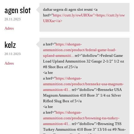
agen slot
daftar segera di agen slot resmi <a
daftar segera di agen slot
href="
https://cutt.ly/owUI8Xse">https://cutt.ly/ow
20.11.2023
UI8Xse</a>
Adres
kelz
a href="
https://shotgun-
a href="https://shotgun
ammunition.com/product/federal-game-load-
20.11.2023
upland-ammuniti...
rel="dofollow">Federal Game
Load Upland Ammunition 32 Gauge 2-1/2″ 1/2 oz
Adres
#8 Shot Box of 25</a
<a hre
a href="
https://shotgun-
ammunition.com/product/brenneke-usa-magnum-
ammunition-41...
rel="dofollow">Brenneke USA
Magnum Ammunition 410 Bore 3″ 1/4 oz Silver
Rifled Slug Box of 5</a
<a hre
a href="
https://shotgun-
ammunition.com/product/browning-tss-turkey-
ammunition-41...
rel="dofollow">Browning TSS
Turkey Ammunition 410 Bore 3″ 13/16 oz #9 Non-