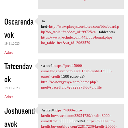
Oscarenda
<a
<a href=http://www
href=
http://www.pinoystorekorea.com/bbs/board.p
vok
hp?bo_table=free&wr_id=99725>a...
tablet </a>
https://www.j-schule.com:443/bbs/board.php?
bo_table=free&wr_id=2063579
19.11.2023
Adres
Tateendav
<a href=
https://pret-15000-
<a href=https://pret-15000
euros.blogpayz.com/22801526/credit-15000-
ok
euros>credit
1500 euros</a>
http://www.zgyssyw.com/home.php?
mod=space&uid=2892997&do=profile
19.11.2023
Adres
Joshuaend
<a href=
https://4000-euro-
<a href=https://4000-euro
kredit.howeweb.com/22954739/kredit-8000-
avok
euro>Kredit
80000 Euro</a>
https://5000-euro-
kredit.buyoutblog.com/22817236/kredit-25000-