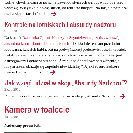
wolnej chwili można tu pójść na kawę, do słynnych ogrodów lub obejrzeć
wystawę. Wszystko dla wszystkich, od ręki i na miejscu. No tak, ale najpierw
trzeba się dostać do środka.
Kontrole na lotniskach i absurdy nadzoru
01.09.2015
Na łamach
Dziennika Opinii, Katarzyna Szymielewicz przedstawia swój
absurd nadzoru – kontrole na lotniskach
: „Dokładnie ten sam przedmiot –
ładowarka, kawałek kabla, but na podwyższonej podeszwie, pasek, kawałek
metalu gdzieś przy ciele, czy coś w kształcie tuby – raz uruchamia sygnał
ostrzegawczy i oznacza stracone 15 minut na dodatkowe sprawdzenie, a
innym razem okazuje się zupełnie niewidzialny”. A jaki absurd nadzoru
uwiera Ciebie najbardziej?
Jak wziąć udział w akcji „Absurdy Nadzoru"?
25.08.2015
Poznaj 5 sposobów na zaangażowanie się w akcję „Absurdy Nadzoru".
Kamera w toalecie
10.09.2015
Nadesłany przez:
F.Sz