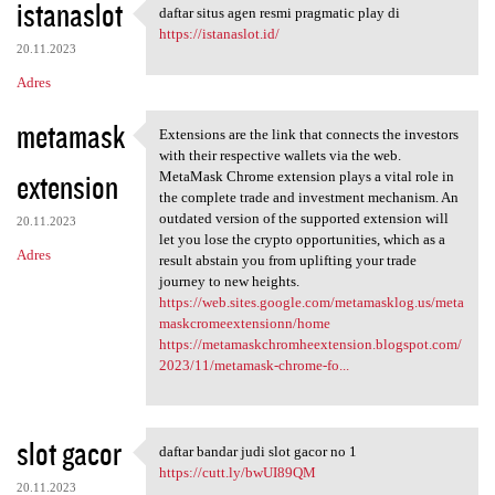
istanaslot
daftar situs agen resmi pragmatic play di
daftar situs agen resmi
https://istanaslot.id/
20.11.2023
Adres
metamask
Extensions are the link that connects the investors
Extensions are the link that
with their respective wallets via the web.
extension
MetaMask Chrome extension plays a vital role in
the complete trade and investment mechanism. An
outdated version of the supported extension will
20.11.2023
let you lose the crypto opportunities, which as a
Adres
result abstain you from uplifting your trade
journey to new heights.
https://web.sites.google.com/metamasklog.us/meta
maskcromeextensionn/home
https://metamaskchromheextension.blogspot.com/
2023/11/metamask-chrome-fo...
slot gacor
daftar bandar judi slot gacor no 1
daftar bandar judi slot gacor
https://cutt.ly/bwUI89QM
20.11.2023