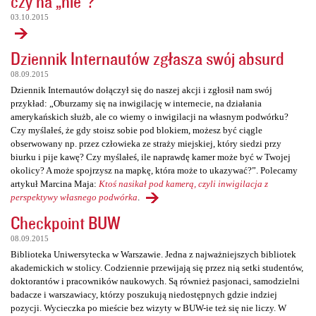
czy na „nie”?
03.10.2015
Dziennik Internautów zgłasza swój absurd
08.09.2015
Dziennik Internautów dołączył się do naszej akcji i zgłosił nam swój
przykład: „Oburzamy się na inwigilację w internecie, na działania
amerykańskich służb, ale co wiemy o inwigilacji na własnym podwórku?
Czy myślałeś, że gdy stoisz sobie pod blokiem, możesz być ciągle
obserwowany np. przez człowieka ze straży miejskiej, który siedzi przy
biurku i pije kawę? Czy myślałeś, ile naprawdę kamer może być w Twojej
okolicy? A może spojrzysz na mapkę, która może to ukazywać?”. Polecamy
artykuł Marcina Maja:
Ktoś nasikał pod kamerą, czyli inwigilacja z
perspektywy własnego podwórka
.
Checkpoint BUW
08.09.2015
Biblioteka Uniwersytecka w Warszawie. Jedna z najważniejszych bibliotek
akademickich w stolicy. Codziennie przewijają się przez nią setki studentów,
doktorantów i pracowników naukowych. Są również pasjonaci, samodzielni
badacze i warszawiacy, którzy poszukują niedostępnych gdzie indziej
pozycji. Wycieczka po mieście bez wizyty w BUW-ie też się nie liczy. W