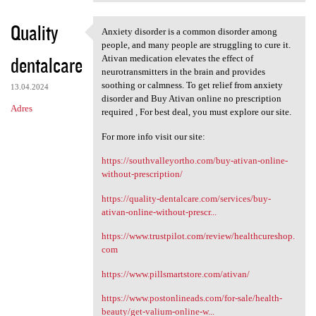
Quality
Anxiety disorder is a common disorder among
Anxiety disorder is a common
people, and many people are struggling to cure it.
dentalcare
Ativan medication elevates the effect of
neurotransmitters in the brain and provides
soothing or calmness. To get relief from anxiety
13.04.2024
disorder and Buy Ativan online no prescription
Adres
required , For best deal, you must explore our site.
For more info visit our site:
https://southvalleyortho.com/buy-ativan-online-
without-prescription/
https://quality-dentalcare.com/services/buy-
ativan-online-without-prescr...
https://www.trustpilot.com/review/healthcureshop.
com
https://www.pillsmartstore.com/ativan/
https://www.postonlineads.com/for-sale/health-
beauty/get-valium-online-w...