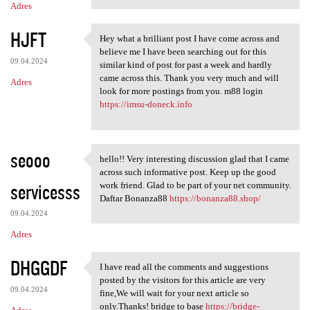
Adres
HJFT
Hey what a brilliant post I have come across and
Hey what a brilliant post I
believe me I have been searching out for this
09.04.2024
similar kind of post for past a week and hardly
came across this. Thank you very much and will
Adres
look for more postings from you. m88 login
https://imsu-doneck.info
seooo
hello!! Very interesting discussion glad that I came
hello!! Very interesting
across such informative post. Keep up the good
servicesss
work friend. Glad to be part of your net community.
Daftar Bonanza88
https://bonanza88.shop/
09.04.2024
Adres
DHGGDF
I have read all the comments and suggestions
I have read all the comments
posted by the visitors for this article are very
09.04.2024
fine,We will wait for your next article so
only.Thanks! bridge to base
https://bridge-