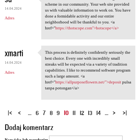
We are a bunch of volunteers
scheme in our community. Your web site provided
14.04.2024
us with valuable information to work on. You have
done a formidable activity and our entire
Adres
neighborhood will be thankful to you. <a
href="
https://thotscope.com">hotscope</a>
xmarti
This process is definitely confidently seriously the
This process is definitely
best choice. Every one with incredibly small
14.04.2024
streaks will be expected via a variety of tradition
capabilities. I like to recommend software program
Adres
such a large amount. <a
href="
https://allpurposeflowers.net/">deposit
pulsa
tanpa potongan</a>
S
…
6
7
8
9
10
11
12
13
14
…
t
Dodaj komentarz
r
o
Nazwisko lub pseudonim