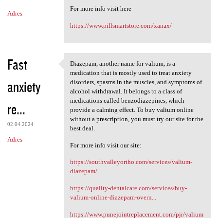
m
For more info visit here
Adres
e
https://www.pillsmartstore.com/xanax/
n
t
a
Fast
Diazepam, another name for valium, is a
Diazepam, another name for
r
medication that is mostly used to treat anxiety
anxiety
disorders, spasms in the muscles, and symptoms of
z
alcohol withdrawal. It belongs to a class of
e
medications called benzodiazepines, which
re...
provide a calming effect. To buy valium online
without a prescription, you must try our site for the
02.04.2024
best deal.
Adres
For more info visit our site:
https://southvalleyortho.com/services/valium-
diazepam/
https://quality-dentalcare.com/services/buy-
valium-online-diazepam-overn...
https://www.punejointreplacement.com/pjr/valium