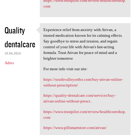
https://www.trustpilot.com/review/healthcureshop.
com
Quality
Experience relief from anxiety with Ativan, a
Experience relief from
trusted medication known for its calming effects.
dentalcare
Say goodbye to stress and tension, and regain
control of your life with Ativan's fast-acting
formula. Trust Ativan for peace of mind and a
10.04.2024
brighter tomorrow
Adres
For more info visit our site:
https://southvalleyortho.com/buy-ativan-online-
without-prescription/
https://quality-dentalcare.com/services/buy-
ativan-online-without-prescr...
https://www.trustpilot.com/review/healthcureshop.
com
https://www.pillsmartstore.com/ativan/