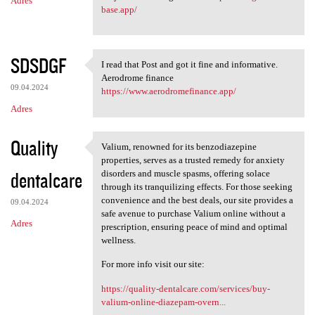
Adres
base.app/
SDSDGF
I read that Post and got it fine and informative.
I read that Post and got it
Aerodrome finance
09.04.2024
https://www.aerodromefinance.app/
Adres
Quality
Valium, renowned for its benzodiazepine
Valium, renowned for its
properties, serves as a trusted remedy for anxiety
dentalcare
disorders and muscle spasms, offering solace
through its tranquilizing effects. For those seeking
convenience and the best deals, our site provides a
09.04.2024
safe avenue to purchase Valium online without a
Adres
prescription, ensuring peace of mind and optimal
wellness.
For more info visit our site:
https://quality-dentalcare.com/services/buy-
valium-online-diazepam-overn...