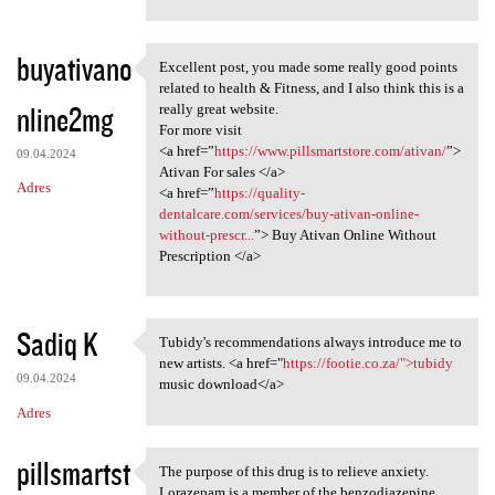
buyativano
Excellent post, you made some really good points
Excellent post, you made some
related to health & Fitness, and I also think this is a
nline2mg
really great website.
For more visit
<a href=”
https://www.pillsmartstore.com/ativan/
”>
09.04.2024
Ativan For sales </a>
Adres
<a href=”
https://quality-
dentalcare.com/services/buy-ativan-online-
without-prescr...
”> Buy Ativan Online Without
Prescription </a>
Sadiq K
Tubidy's recommendations always introduce me to
Tubidy's recommendations
new artists. <a href="
https://footie.co.za/">tubidy
09.04.2024
music download</a>
Adres
pillsmartst
The purpose of this drug is to relieve anxiety.
The purpose of this drug is
Lorazepam is a member of the benzodiazepine