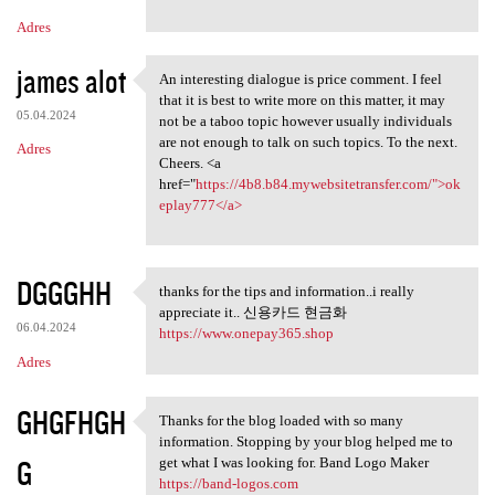
Adres
james alot
An interesting dialogue is price comment. I feel
An interesting dialogue is
that it is best to write more on this matter, it may
05.04.2024
not be a taboo topic however usually individuals
are not enough to talk on such topics. To the next.
Adres
Cheers. <a
href="
https://4b8.b84.mywebsitetransfer.com/">ok
eplay777</a>
DGGGHH
thanks for the tips and information..i really
thanks for the tips and
appreciate it.. 신용카드 현금화
06.04.2024
https://www.onepay365.shop
Adres
GHGFHGH
Thanks for the blog loaded with so many
Thanks for the blog loaded
information. Stopping by your blog helped me to
G
get what I was looking for. Band Logo Maker
https://band-logos.com