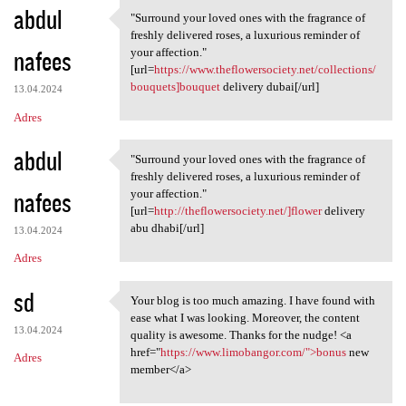
abdul
"Surround your loved ones with the fragrance of
"Surround your loved ones
freshly delivered roses, a luxurious reminder of
nafees
your affection."
[url=
https://www.theflowersociety.net/collections/
bouquets]bouquet
delivery dubai[/url]
13.04.2024
Adres
abdul
"Surround your loved ones with the fragrance of
"Surround your loved ones
freshly delivered roses, a luxurious reminder of
nafees
your affection."
[url=
http://theflowersociety.net/]flower
delivery
abu dhabi[/url]
13.04.2024
Adres
sd
Your blog is too much amazing. I have found with
Your blog is too much amazing
ease what I was looking. Moreover, the content
13.04.2024
quality is awesome. Thanks for the nudge! <a
href="
https://www.limobangor.com/">bonus
new
Adres
member</a>