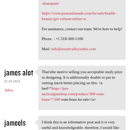
-diazepam/
https://www.postonlineads.com/for-sale/health-
beauty/get-valium-online-w...
For assistance, contact our team. We're here to help!
Phone: - +1 518-300-1106
Mail:
info@southvalleyortho.com
james alot
That'sthe motive selling you acceptable study prior
That'sthe motive selling you
to designing. It is additionally doable to put in
02.04.2024
writing much better placing on this. <a
href="
https://pro-
Adres
tacticalgunshop.com/product/300-wsm-
brass/">300
wsm brass for sale</a>
jameels
I think this is an informative post and it is very
I think this is an
useful and knowledgeable. therefore, I would like