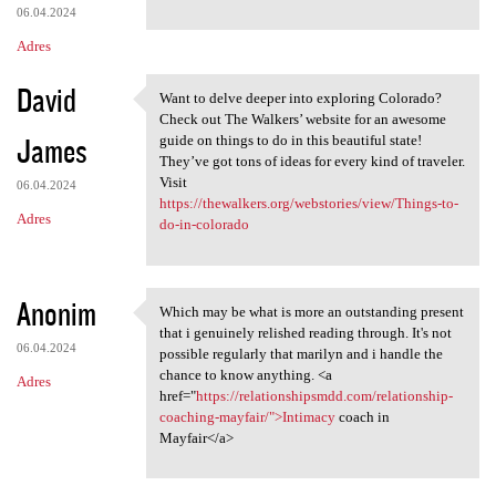
06.04.2024
Adres
David
Want to delve deeper into exploring Colorado?
Want to delve deeper into
Check out The Walkers’ website for an awesome
James
guide on things to do in this beautiful state!
They’ve got tons of ideas for every kind of traveler.
Visit
06.04.2024
https://thewalkers.org/webstories/view/Things-to-
Adres
do-in-colorado
Anonim
Which may be what is more an outstanding present
Which may be what is more an
that i genuinely relished reading through. It's not
06.04.2024
possible regularly that marilyn and i handle the
chance to know anything. <a
Adres
href="
https://relationshipsmdd.com/relationship-
coaching-mayfair/">Intimacy
coach in
Mayfair</a>