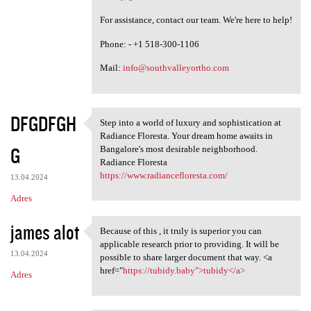
For assistance, contact our team. We're here to help!
Phone: - +1 518-300-1106
Mail:
info@southvalleyortho.com
DFGDFGH
Step into a world of luxury and sophistication at
Step into a world of luxury
Radiance Floresta. Your dream home awaits in
G
Bangalore's most desirable neighborhood.
Radiance Floresta
https://www.radiancefloresta.com/
13.04.2024
Adres
james alot
Because of this , it truly is superior you can
Because of this , it truly is
applicable research prior to providing. It will be
13.04.2024
possible to share larger document that way. <a
href="
https://tubidy.baby">tubidy</a>
Adres