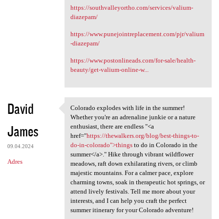
https://southvalleyortho.com/services/valium-
diazepam/
https://www.punejointreplacement.com/pjr/valium
-diazepam/
https://www.postonlineads.com/for-sale/health-
beauty/get-valium-online-w...
David
Colorado explodes with life in the summer!
Colorado explodes with life
Whether you're an adrenaline junkie or a nature
James
enthusiast, there are endless "<a
href="
https://thewalkers.org/blog/best-things-to-
do-in-colorado">things
to do in Colorado in the
09.04.2024
summer</a>." Hike through vibrant wildflower
Adres
meadows, raft down exhilarating rivers, or climb
majestic mountains. For a calmer pace, explore
charming towns, soak in therapeutic hot springs, or
attend lively festivals. Tell me more about your
interests, and I can help you craft the perfect
summer itinerary for your Colorado adventure!