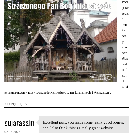
Pod
pow
iedź
:
szu
kaj
prz
y
szo
pce.
Abs
urd
nad
zor
u
zost
ał namierzony przy kościele kamedułów na Bielanach (Warszawa).
kamery-bajery
K
sujatasain
Excellent post, you made some really good points,
Excellent post, you made some
o
and I also think this is a really great website.
02.04.2024