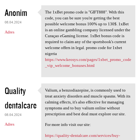
Anonim
The 1xBet promo code is "GIFT888". With this
The 1xBet promo code is
code, you can be sure you're getting the best
08.04.2024
possible welcome bonus 100% up to 130$. 1xBet
is an online gambling company licensed under the
Adres
Curaçao eGaming license. 1xBet bonus code is
required to claim any of the sportsbook's current
welcome offers in legal. promo code for 1xbet
nigeria
https://www.keosys.com/pages/1xbet_promo_code
_vip_welcome_bonuses.html
Quality
Valium, a benzodiazepine, is commonly used to
Valium, a benzodiazepine, is
treat anxiety disorders and muscle spasms. With its
dentalcare
calming effects, it's also effective for managing
symptoms and to buy valium online without
prescription and best deal must explore our site.
08.04.2024
Adres
For more info visit our site:
https://quality-dentalcare.com/services/buy-