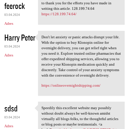
feerock
to thank you for the efforts you have made in
writing this article. 128.199.74.64
https://128.199.74.64/
03.04.2024
Adres
Harry Peter
Don't let anxiety or panic attacks disrupt your life.
Don't let anxiety or panic
With the option to buy Klonopin online for
03.04.2024
overnight delivery, you can get relief right when
you need it. Explore trusted online pharmacies that
Adres
offer expedited shipping services, allowing you to
receive your Klonopin medication quickly and
discreetly. Take control of your anxiety symptoms
with the convenience of overnight delivery.
https://onlineovernightshipping.com/
sdsd
Speedily this excellent website may possibly
Speedily this excellent
without doubt always be well-known amidst
03.04.2024
virtually all blogs folks, to the thoughtful articles
or blog posts or maybe testimonials. <a
Adres