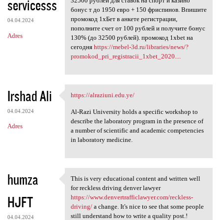
servicesss
32500 рублей для ставок на спорт и казино
бонус т до 1950 евро + 150 фриспинов. Впишите
промокод 1хБет в анкете регистрации,
04.04.2024
пополните счет от 100 рублей и получите бонус
Adres
130% (до 32500 рублей). промокод 1xbet на
сегодня
https://mebel-3d.ru/libraries/news/?
promokod_pri_registracii_1xbet_2020....
Irshad Ali
https://alraziuni.edu.ye/
https://alraziuni.edu.ye/
04.04.2024
Al-Razi University holds a specific workshop to
describe the laboratory program in the presence of
Adres
a number of scientific and academic competencies
in laboratory medicine.
humza
This is very educational content and written well
This is very educational
for reckless driving denver lawyer
HJFT
https://www.denvertrafficlawyer.com/reckless-
driving/
a change. It's nice to see that some people
still understand how to write a quality post.!
04.04.2024