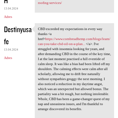
H
roofing-services/
13.04.2024
Adres
Destinyusa
CBD exceeded my expectations in every way
CBD exceeded my expectations
thanks <a
fe
href=
https://www.cornbreadhemp.com/blogs/learn/
can-you-take-cbd-oil-on-a-plan...
</a>. I've
struggled with insomnia looking for years, and
13.04.2024
after demanding CBD in the course of the key time,
Adres
I at the last moment practised a full eventide of
calm sleep. It was like a bias had been lifted off my
shoulders. The calming effects were calm after all
scholarly, allowing me to drift free naturally
without sympathies groggy the next morning. I
also noticed a reduction in my daytime angst,
which was an unexpected but allowed bonus. The
partiality was a bit rough, but nothing intolerable.
Whole, CBD has been a game-changer quest of my
nap and uneasiness issues, and I'm thankful to
arrange discovered its benefits.