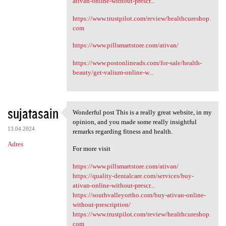
ativan-online-without-prescr...
https://www.trustpilot.com/review/healthcureshop.
com
https://www.pillsmartstore.com/ativan/
https://www.postonlineads.com/for-sale/health-
beauty/get-valium-online-w...
sujatasain
Wonderful post This is a really great website, in my
Wonderful post This is a
opinion, and you made some really insightful
13.04.2024
remarks regarding fitness and health.
Adres
For more visit
https://www.pillsmartstore.com/ativan/
https://quality-dentalcare.com/services/buy-
ativan-online-without-prescr...
https://southvalleyortho.com/buy-ativan-online-
without-prescription/
https://www.trustpilot.com/review/healthcureshop.
com