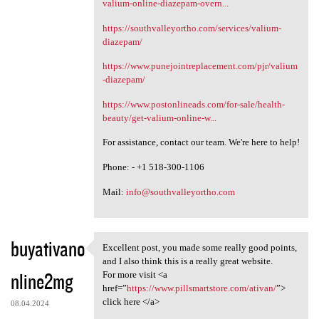
valium-online-diazepam-overn...
https://southvalleyortho.com/services/valium-
diazepam/
https://www.punejointreplacement.com/pjr/valium
-diazepam/
https://www.postonlineads.com/for-sale/health-
beauty/get-valium-online-w...
For assistance, contact our team. We're here to help!
Phone: - +1 518-300-1106
Mail:
info@southvalleyortho.com
buyativano
Excellent post, you made some really good points,
Excellent post, you made some
and I also think this is a really great website.
nline2mg
For more visit <a
href=”
https://www.pillsmartstore.com/ativan/
”>
click here </a>
08.04.2024