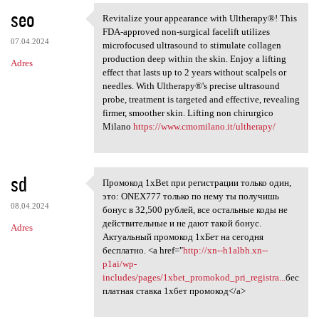
seo
Revitalize your appearance with Ultherapy®! This
Revitalize your appearance
FDA-approved non-surgical facelift utilizes
07.04.2024
microfocused ultrasound to stimulate collagen
production deep within the skin. Enjoy a lifting
Adres
effect that lasts up to 2 years without scalpels or
needles. With Ultherapy®'s precise ultrasound
probe, treatment is targeted and effective, revealing
firmer, smoother skin. Lifting non chirurgico
Milano
https://www.cmomilano.it/ultherapy/
sd
Промокод 1xBet при регистрации только один,
Промокод 1xBet при
это: ONEX777 только по нему ты получишь
08.04.2024
бонус в 32,500 рублей, все остальные коды не
действительные и не дают такой бонус.
Adres
Актуальный промокод 1хБет на сегодня
бесплатно. <a href="
http://xn--h1albh.xn--
p1ai/wp-
includes/pages/1xbet_promokod_pri_registra...
бес
платная ставка 1хбет промокод</a>