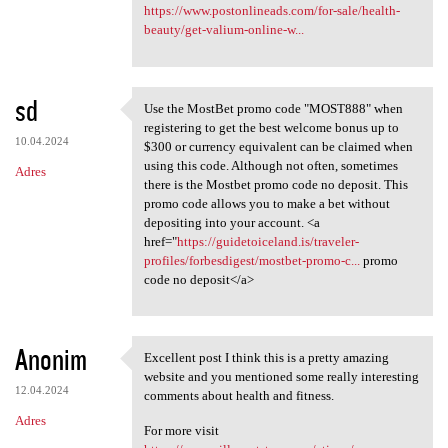
https://www.postonlineads.com/for-sale/health-
beauty/get-valium-online-w...
sd
Use the MostBet promo code "MOST888" when
Use the MostBet promo code
registering to get the best welcome bonus up to
10.04.2024
$300 or currency equivalent can be claimed when
using this code. Although not often, sometimes
Adres
there is the Mostbet promo code no deposit. This
promo code allows you to make a bet without
depositing into your account. <a
href="
https://guidetoiceland.is/traveler-
profiles/forbesdigest/mostbet-promo-c...
promo
code no deposit</a>
Anonim
Excellent post I think this is a pretty amazing
Excellent post I think this
website and you mentioned some really interesting
12.04.2024
comments about health and fitness.
Adres
For more visit