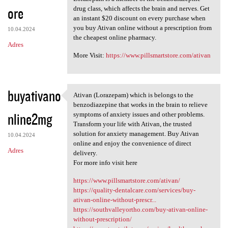
ore
drug class, which affects the brain and nerves. Get
an instant $20 discount on every purchase when
you buy Ativan online without a prescription from
10.04.2024
the cheapest online pharmacy.
Adres
More Visit:
https://www.pillsmartstore.com/ativan
buyativano
Ativan (Lorazepam) which is belongs to the
Ativan (Lorazepam) which is
benzodiazepine that works in the brain to relieve
nline2mg
symptoms of anxiety issues and other problems.
Transform your life with Ativan, the trusted
solution for anxiety management. Buy Ativan
10.04.2024
online and enjoy the convenience of direct
Adres
delivery.
For more info visit here
https://www.pillsmartstore.com/ativan/
https://quality-dentalcare.com/services/buy-
ativan-online-without-prescr...
https://southvalleyortho.com/buy-ativan-online-
without-prescription/