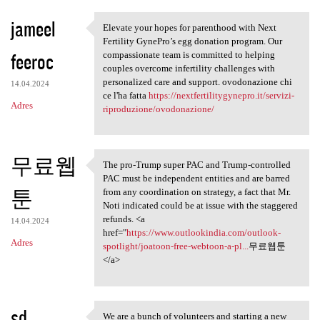
jameel
Elevate your hopes for parenthood with Next
Elevate your hopes for
Fertility GynePro’s egg donation program. Our
feeroc
compassionate team is committed to helping
couples overcome infertility challenges with
personalized care and support. ovodonazione chi
14.04.2024
ce l'ha fatta
https://nextfertilitygynepro.it/servizi-
Adres
riproduzione/ovodonazione/
무료웹
The pro-Trump super PAC and Trump-controlled
The pro-Trump super PAC and
PAC must be independent entities and are barred
툰
from any coordination on strategy, a fact that Mr.
Noti indicated could be at issue with the staggered
refunds. <a
14.04.2024
href="
https://www.outlookindia.com/outlook-
Adres
spotlight/joatoon-free-webtoon-a-pl...
무료웹툰
</a>
sd
We are a bunch of volunteers and starting a new