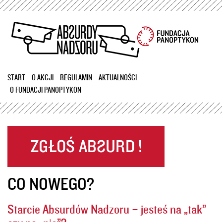
Przejdź
do
treści
START
O AKCJI
REGULAMIN
AKTUALNOŚCI
O FUNDACJI PANOPTYKON
CO NOWEGO?
Starcie Absurdów Nadzoru – jesteś na „tak”