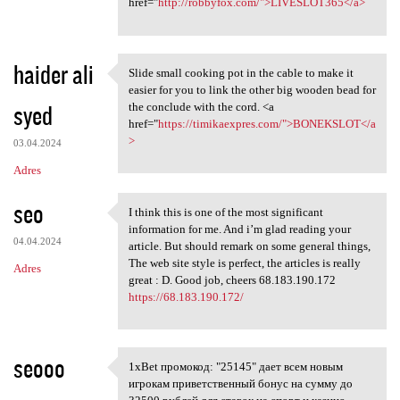
href="
http://robbyfox.com/">LIVESLOT365</a>
haider ali
Slide small cooking pot in the cable to make it
Slide small cooking pot in
easier for you to link the other big wooden bead for
syed
the conclude with the cord. <a
href="
https://timikaexpres.com/">BONEKSLOT</a
>
03.04.2024
Adres
seo
I think this is one of the most significant
I think this is one of the
information for me. And i’m glad reading your
04.04.2024
article. But should remark on some general things,
The web site style is perfect, the articles is really
Adres
great : D. Good job, cheers 68.183.190.172
https://68.183.190.172/
seooo
1xBet промокод: "25145" дает всем новым
1xBet промокод: "25145" дает
игрокам приветственный бонус на сумму до