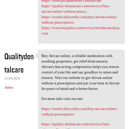
https://www.pillsmartstore.com/ativan/
https://quality-dentalcare.com/services/buy-
ativan-online-without-prescr...
https://southvalleyortho.com/buy-ativan-online-
without-prescription/
https://www.trustpilot.com/review/healthcureshop.
com
Qualityden
Buy Ativan online, a reliable medication with
Buy Ativan online, a reliable
soothing properties, get relief from anxiety.
talcare
Ativan's fast-acting composition helps you restore
control of your life and say goodbye to stress and
tension. Visit our website to get Ativan online
12.04.2024
without a prescription and put your trust in Ativan
Adres
for peace of mind and a better future.
For more info visit our site:
https://southvalleyortho.com/buy-ativan-online-
without-prescription/
https://quality-dentalcare.com/services/buy-