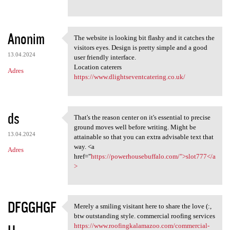
Anonim
The website is looking bit flashy and it catches the
The website is looking bit
visitors eyes. Design is pretty simple and a good
13.04.2024
user friendly interface.
Location caterers
Adres
https://www.dlightseventcatering.co.uk/
ds
That's the reason center on it's essential to precise
That's the reason center on
ground moves well before writing. Might be
13.04.2024
attainable so that you can extra advisable text that
way. <a
Adres
href="
https://powerhousebuffalo.com/">slot777</a
>
DFGGHGF
Merely a smiling visitant here to share the love (:,
Merely a smiling visitant
btw outstanding style. commercial roofing services
https://www.roofingkalamazoo.com/commercial-