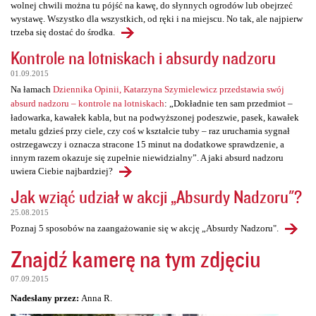
wolnej chwili można tu pójść na kawę, do słynnych ogrodów lub obejrzeć
wystawę. Wszystko dla wszystkich, od ręki i na miejscu. No tak, ale najpierw
trzeba się dostać do środka.
Kontrole na lotniskach i absurdy nadzoru
01.09.2015
Na łamach
Dziennika Opinii, Katarzyna Szymielewicz przedstawia swój
absurd nadzoru – kontrole na lotniskach
: „Dokładnie ten sam przedmiot –
ładowarka, kawałek kabla, but na podwyższonej podeszwie, pasek, kawałek
metalu gdzieś przy ciele, czy coś w kształcie tuby – raz uruchamia sygnał
ostrzegawczy i oznacza stracone 15 minut na dodatkowe sprawdzenie, a
innym razem okazuje się zupełnie niewidzialny”. A jaki absurd nadzoru
uwiera Ciebie najbardziej?
Jak wziąć udział w akcji „Absurdy Nadzoru"?
25.08.2015
Poznaj 5 sposobów na zaangażowanie się w akcję „Absurdy Nadzoru".
Znajdź kamerę na tym zdjęciu
07.09.2015
Nadesłany przez:
Anna R.