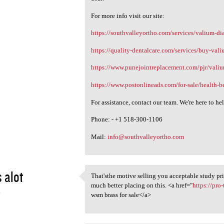
For more info visit our site:
https://southvalleyortho.com/services/valium-d
https://quality-dentalcare.com/services/buy-val
https://www.punejointreplacement.com/pjr/vali
https://www.postonlineads.com/for-sale/health-b
For assistance, contact our team. We're here to he
Phone: - +1 518-300-1106
Mail:
info@southvalleyortho.com
 alot
That'sthe motive selling you acceptable study prio
That'sthe motive selling you
much better placing on this. <a href="
https://pr
4
wsm brass for sale</a>