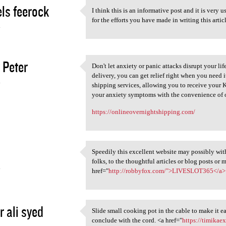
ls feerock
I think this is an informative post and it is very
I think this is an
for the efforts you have made in writing this arti
4
 Peter
Don't let anxiety or panic attacks disrupt your l
Don't let anxiety or panic
delivery, you can get relief right when you need 
4
shipping services, allowing you to receive your 
your anxiety symptoms with the convenience of o
https://onlineovernightshipping.com/
Speedily this excellent website may possibly wit
Speedily this excellent
folks, to the thoughtful articles or blog posts or
4
href="
http://robbyfox.com/">LIVESLOT365</a>
r ali syed
Slide small cooking pot in the cable to make it ea
Slide small cooking pot in
conclude with the cord. <a href="
https://timik