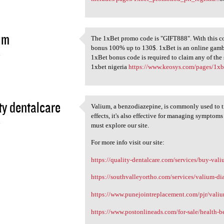
im
The 1xBet promo code is "GIFT888". With this co
The 1xBet promo code is
bonus 100% up to 130$. 1xBet is an online gam
4
1xBet bonus code is required to claim any of the 
1xbet nigeria
https://www.keosys.com/pages/1
ty dentalcare
Valium, a benzodiazepine, is commonly used to tr
Valium, a benzodiazepine, is
effects, it's also effective for managing symptom
4
must explore our site.
For more info visit our site:
https://quality-dentalcare.com/services/buy-val
https://southvalleyortho.com/services/valium-d
https://www.punejointreplacement.com/pjr/vali
https://www.postonlineads.com/for-sale/health-b