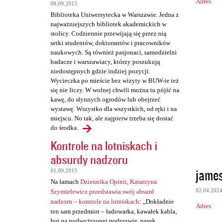
z
Adres
08.09.2015
e
Biblioteka Uniwersytecka w Warszawie. Jedna z
najważniejszych bibliotek akademickich w
stolicy. Codziennie przewijają się przez nią
setki studentów, doktorantów i pracowników
naukowych. Są również pasjonaci, samodzielni
badacze i warszawiacy, którzy poszukują
niedostępnych gdzie indziej pozycji.
Wycieczka po mieście bez wizyty w BUW-ie też
się nie liczy. W wolnej chwili można tu pójść na
kawę, do słynnych ogrodów lub obejrzeć
wystawę. Wszystko dla wszystkich, od ręki i na
miejscu. No tak, ale najpierw trzeba się dostać
do środka.
Kontrole na lotniskach i
absurdy nadzoru
james
01.09.2015
Na łamach
Dziennika Opinii, Katarzyna
02.04.202
Szymielewicz przedstawia swój absurd
nadzoru – kontrole na lotniskach
: „Dokładnie
Adres
ten sam przedmiot – ładowarka, kawałek kabla,
but na podwyższonej podeszwie, pasek,