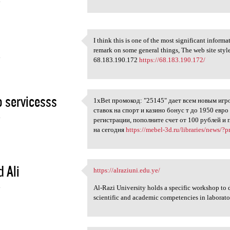
4
I think this is one of the most significant inform
I think this is one of the
remark on some general things, The web site style i
4
68.183.190.172
https://68.183.190.172/
 servicesss
1xBet промокод: "25145" дает всем новым игр
1xBet промокод: "25145" дает
ставок на спорт и казино бонус т до 1950 евр
4
регистрации, пополните счет от 100 рублей и
на сегодня
https://mebel-3d.ru/libraries/news/?
d Ali
https://alraziuni.edu.ye/
https://alraziuni.edu.ye/
4
Al-Razi University holds a specific workshop to 
scientific and academic competencies in laborat