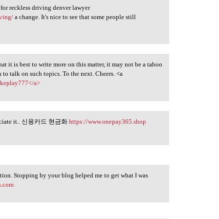
 for reckless driving denver lawyer
ving/
a change. It's nice to see that some people still
at it is best to write more on this matter, it may not be a taboo
to talk on such topics. To the next. Cheers. <a
>okeplay777</a>
 appreciate it.. 신용카드 현금화
https://www.onepay365.shop
tion. Stopping by your blog helped me to get what I was
s.com