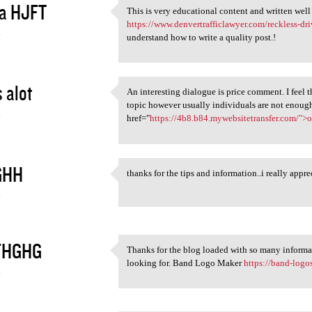
a HJFT
This is very educational content and written well
This is very educational
https://www.denvertrafficlawyer.com/reckless-dri
4
understand how to write a quality post.!
 alot
An interesting dialogue is price comment. I feel th
An interesting dialogue is
topic however usually individuals are not enough 
4
href="
https://4b8.b84.mywebsitetransfer.com/"
GHH
thanks for the tips and information..i really
thanks for the tips and
4
FHGHG
Thanks for the blog loaded with so many informa
Thanks for the blog loaded
looking for. Band Logo Maker
https://band-logo
4