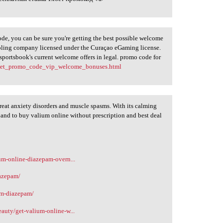
de, you can be sure you're getting the best possible welcome
bling company licensed under the Curaçao eGaming license.
sportsbook's current welcome offers in legal. promo code for
xbet_promo_code_vip_welcome_bonuses.html
eat anxiety disorders and muscle spasms. With its calming
s and to buy valium online without prescription and best deal
ium-online-diazepam-overn...
iazepam/
um-diazepam/
eauty/get-valium-online-w...