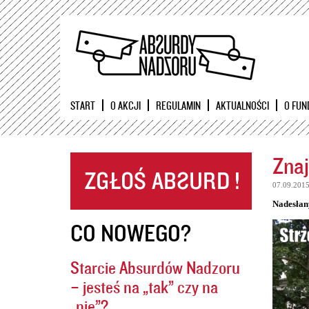
START
O AKCJI
REGULAMIN
AKTUALNOŚCI
O FUN
Znaj
07.09.201
Nadesłan
CO NOWEGO?
Starcie Absurdów Nadzoru
– jesteś na „tak” czy na
„nie”?