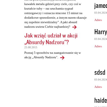
jamee
kawałek metalu gdzieś przy ciele, czy coś w
kształcie tuby – raz uruchamia sygnał
03.04.202
ostrzegawczy i oznacza stracone 15 minut na
dodatkowe sprawdzenie, a innym razem okazuje
Adres
się zupełnie niewidzialny”. A jaki absurd
nadzoru uwiera Ciebie najbardziej?
Harry
Jak wziąć udział w akcji
03.04.202
„Absurdy Nadzoru"?
Adres
25.08.2015
Poznaj 5 sposobów na zaangażowanie się w
akcję „Absurdy Nadzoru".
sdsd
03.04.202
Adres
haide