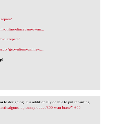
iazepam/
ium-online-diazepam-overn...
um-diazepam/
eauty/get-valium-online-w...
lp!
r to designing. It is additionally doable to put in writing
o-tacticalgunshop.com/product/300-wsm-brass/">300