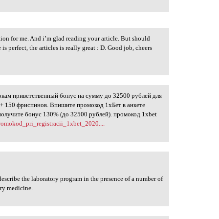
ation for me. And i’m glad reading your article. But should
s perfect, the articles is really great : D. Good job, cheers
окам приветственный бонус на сумму до 32500 рублей для
о + 150 фриспинов. Впишите промокод 1хБет в анкете
 получите бонус 130% (до 32500 рублей). промокод 1xbet
promokod_pri_registracii_1xbet_2020....
describe the laboratory program in the presence of a number of
ory medicine.