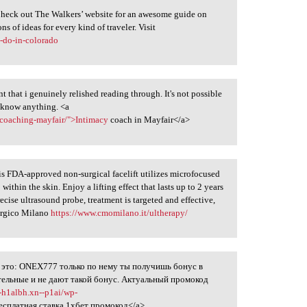
Check out The Walkers’ website for an awesome guide on
ns of ideas for every kind of traveler. Visit
o-do-in-colorado
that i genuinely relished reading through. It's not possible
o know anything. <a
-coaching-mayfair/">Intimacy
coach in Mayfair</a>
s FDA-approved non-surgical facelift utilizes microfocused
ithin the skin. Enjoy a lifting effect that lasts up to 2 years
ecise ultrasound probe, treatment is targeted and effective,
rurgico Milano
https://www.cmomilano.it/ultherapy/
 это: ONEX777 только по нему ты получишь бонус в
ительные и не дают такой бонус. Актуальный промокод
--h1albh.xn--p1ai/wp-
есплатная ставка 1хбет промокод</a>