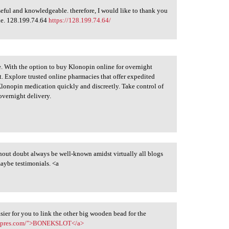
 useful and knowledgeable. therefore, I would like to thank you
cle. 128.199.74.64
https://128.199.74.64/
ife. With the option to buy Klonopin online for overnight
it. Explore trusted online pharmacies that offer expedited
Klonopin medication quickly and discreetly. Take control of
vernight delivery.
hout doubt always be well-known amidst virtually all blogs
 maybe testimonials. <a
sier for you to link the other big wooden bead for the
aexpres.com/">BONEKSLOT</a>