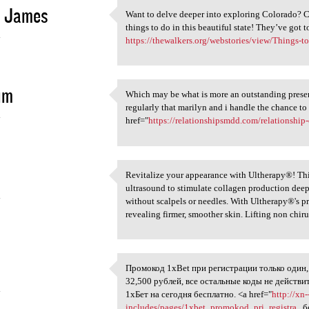
d James
Want to delve deeper into exploring Colorado? 
Want to delve deeper into
things to do in this beautiful state! They’ve got to
4
https://thewalkers.org/webstories/view/Things-t
im
Which may be what is more an outstanding present 
Which may be what is more an
regularly that marilyn and i handle the chance t
4
href="
https://relationshipsmdd.com/relationship
Revitalize your appearance with Ultherapy®! Thi
Revitalize your appearance
ultrasound to stimulate collagen production deep w
4
without scalpels or needles. With Ultherapy®'s pr
revealing firmer, smoother skin. Lifting non chi
Промокод 1xBet при регистрации только один,
Промокод 1xBet при
32,500 рублей, все остальные коды не действ
4
1хБет на сегодня бесплатно. <a href="
http://xn
includes/pages/1xbet_promokod_pri_registra...
б