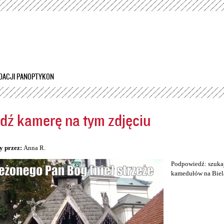
Przejdź
do
treści
DACJI PANOPTYKON
dź kamerę na tym zdjęciu
5
y przez:
Anna R.
Podpowiedź: szukaj
kamedułów na Biel