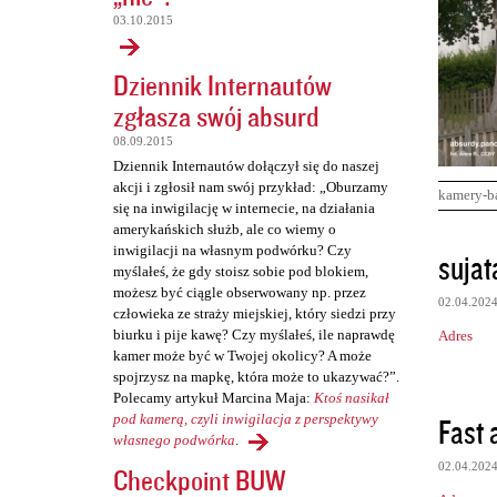
03.10.2015
Dziennik Internautów
zgłasza swój absurd
08.09.2015
Dziennik Internautów dołączył się do naszej
akcji i zgłosił nam swój przykład: „Oburzamy
kamery-b
się na inwigilację w internecie, na działania
amerykańskich służb, ale co wiemy o
K
inwigilacji na własnym podwórku? Czy
sujat
myślałeś, że gdy stoisz sobie pod blokiem,
o
możesz być ciągle obserwowany np. przez
02.04.202
m
człowieka ze straży miejskiej, który siedzi przy
biurku i pije kawę? Czy myślałeś, ile naprawdę
Adres
e
kamer może być w Twojej okolicy? A może
n
spojrzysz na mapkę, która może to ukazywać?”.
Polecamy artykuł Marcina Maja:
Ktoś nasikał
t
Fast a
pod kamerą, czyli inwigilacja z perspektywy
a
własnego podwórka
.
r
02.04.202
Checkpoint BUW