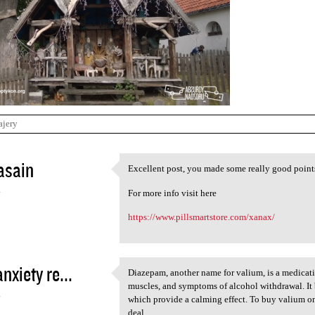
ajery
asain
Excellent post, you made some really good points, 
Excellent post, you made some
4
For more info visit here
https://www.pillsmartstore.com/xanax/
nxiety re...
Diazepam, another name for valium, is a medicatio
Diazepam, another name for
muscles, and symptoms of alcohol withdrawal. It 
4
which provide a calming effect. To buy valium onl
deal.