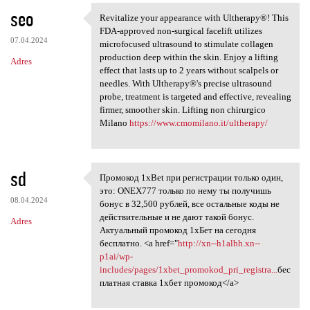
seo
Revitalize your appearance with Ultherapy®! This
Revitalize your appearance
FDA-approved non-surgical facelift utilizes
07.04.2024
microfocused ultrasound to stimulate collagen
production deep within the skin. Enjoy a lifting
Adres
effect that lasts up to 2 years without scalpels or
needles. With Ultherapy®'s precise ultrasound
probe, treatment is targeted and effective, revealing
firmer, smoother skin. Lifting non chirurgico
Milano
https://www.cmomilano.it/ultherapy/
sd
Промокод 1xBet при регистрации только один,
Промокод 1xBet при
это: ONEX777 только по нему ты получишь
08.04.2024
бонус в 32,500 рублей, все остальные коды не
действительные и не дают такой бонус.
Adres
Актуальный промокод 1хБет на сегодня
бесплатно. <a href="
http://xn--h1albh.xn--
p1ai/wp-
includes/pages/1xbet_promokod_pri_registra...
бес
платная ставка 1хбет промокод</a>