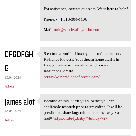
For assistance, contact our team. We're here to help!
Phone: - +1 518-300-1106
Mail:
info@southvalleyortho.com
DFGDFGH
Step into a world of luxury and sophistication at
Step into a world of luxury
Radiance Floresta. Your dream home awaits in
G
Bangalore's most desirable neighborhood.
Radiance Floresta
https://www.radiancefloresta.com/
13.04.2024
Adres
james alot
Because of this , it truly is superior you can
Because of this , it truly is
applicable research prior to providing. It will be
13.04.2024
possible to share larger document that way. <a
href="
https://tubidy.baby">tubidy</a>
Adres