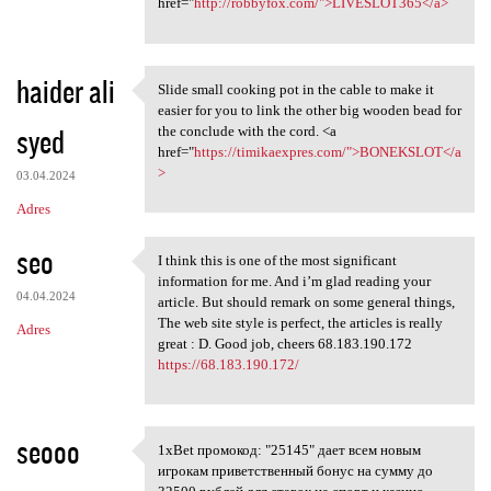
href="
http://robbyfox.com/">LIVESLOT365</a>
haider ali
Slide small cooking pot in the cable to make it
Slide small cooking pot in
easier for you to link the other big wooden bead for
syed
the conclude with the cord. <a
href="
https://timikaexpres.com/">BONEKSLOT</a
>
03.04.2024
Adres
seo
I think this is one of the most significant
I think this is one of the
information for me. And i’m glad reading your
04.04.2024
article. But should remark on some general things,
The web site style is perfect, the articles is really
Adres
great : D. Good job, cheers 68.183.190.172
https://68.183.190.172/
seooo
1xBet промокод: "25145" дает всем новым
1xBet промокод: "25145" дает
игрокам приветственный бонус на сумму до