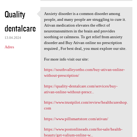
Quality
Anxiety disorder is a common disorder among
Anxiety disorder is a common
people, and many people are struggling to cure it.
dentalcare
Ativan medication elevates the effect of
neurotransmitters in the brain and provides
soothing or calmness. To get relief from anxiety
13.04.2024
disorder and Buy Ativan online no prescription
Adres
required , For best deal, you must explore our site.
For more info visit our site:
https://southvalleyortho.com/buy-ativan-online-
without-prescription/
https://quality-dentalcare.com/services/buy-
ativan-online-without-prescr...
https://www.trustpilot.com/review/healthcureshop.
com
https://www.pillsmartstore.com/ativan/
https://www.postonlineads.com/for-sale/health-
beauty/get-valium-online-w...