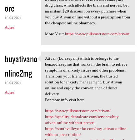
ore
drug class, which affects the brain and nerves. Get
an instant $20 discount on every purchase when
you buy Ativan online without a prescription from
10.04.2024
the cheapest online pharmacy.
Adres
More Visit:
https://www.pillsmartstore.com/ativan
buyativano
Ativan (Lorazepam) which is belongs to the
Ativan (Lorazepam) which is
benzodiazepine that works in the brain to relieve
nline2mg
symptoms of anxiety issues and other problems.
Transform your life with Ativan, the trusted
solution for anxiety management. Buy Ativan
10.04.2024
online and enjoy the convenience of direct
Adres
delivery.
For more info visit here
https://www.pillsmartstore.com/ativan/
https://quality-dentalcare.com/services/buy-
ativan-online-without-prescr...
https://southvalleyortho.com/buy-ativan-online-
without-prescription/