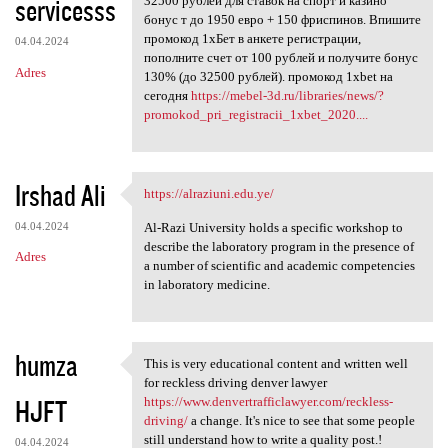
servicesss
32500 рублей для ставок на спорт и казино
бонус т до 1950 евро + 150 фриспинов. Впишите
промокод 1хБет в анкете регистрации,
04.04.2024
пополните счет от 100 рублей и получите бонус
Adres
130% (до 32500 рублей). промокод 1xbet на
сегодня
https://mebel-3d.ru/libraries/news/?
promokod_pri_registracii_1xbet_2020....
Irshad Ali
https://alraziuni.edu.ye/
https://alraziuni.edu.ye/
04.04.2024
Al-Razi University holds a specific workshop to
describe the laboratory program in the presence of
Adres
a number of scientific and academic competencies
in laboratory medicine.
humza
This is very educational content and written well
This is very educational
for reckless driving denver lawyer
HJFT
https://www.denvertrafficlawyer.com/reckless-
driving/
a change. It's nice to see that some people
still understand how to write a quality post.!
04.04.2024