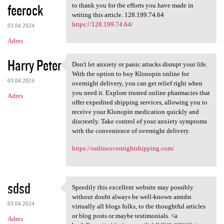
feerock
to thank you for the efforts you have made in
writing this article. 128.199.74.64
https://128.199.74.64/
03.04.2024
Adres
Harry Peter
Don't let anxiety or panic attacks disrupt your life.
Don't let anxiety or panic
With the option to buy Klonopin online for
03.04.2024
overnight delivery, you can get relief right when
you need it. Explore trusted online pharmacies that
Adres
offer expedited shipping services, allowing you to
receive your Klonopin medication quickly and
discreetly. Take control of your anxiety symptoms
with the convenience of overnight delivery.
https://onlineovernightshipping.com/
sdsd
Speedily this excellent website may possibly
Speedily this excellent
without doubt always be well-known amidst
03.04.2024
virtually all blogs folks, to the thoughtful articles
or blog posts or maybe testimonials. <a
Adres