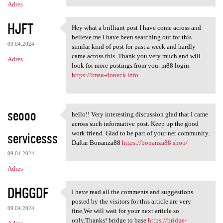
Adres
HJFT
Hey what a brilliant post I have come across and
Hey what a brilliant post I
believe me I have been searching out for this
09.04.2024
similar kind of post for past a week and hardly
came across this. Thank you very much and will
Adres
look for more postings from you. m88 login
https://imsu-doneck.info
seooo
hello!! Very interesting discussion glad that I came
hello!! Very interesting
across such informative post. Keep up the good
servicesss
work friend. Glad to be part of your net community.
Daftar Bonanza88
https://bonanza88.shop/
09.04.2024
Adres
DHGGDF
I have read all the comments and suggestions
I have read all the comments
posted by the visitors for this article are very
09.04.2024
fine,We will wait for your next article so
only.Thanks! bridge to base
https://bridge-