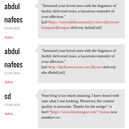
abdul
"Surround your loved ones with the fragrance of
"Surround your loved ones
freshly delivered roses, a luxurious reminder of
nafees
your affection."
[url=
https://www.theflowersociety.net/collections/
bouquets]bouquet
delivery dubai[/url]
13.04.2024
Adres
abdul
"Surround your loved ones with the fragrance of
"Surround your loved ones
freshly delivered roses, a luxurious reminder of
nafees
your affection."
[url=
http://theflowersociety.net/]flower
delivery
abu dhabi[/url]
13.04.2024
Adres
sd
Your blog is too much amazing. I have found with
Your blog is too much amazing
ease what I was looking. Moreover, the content
13.04.2024
quality is awesome. Thanks for the nudge! <a
href="
https://www.limobangor.com/">bonus
new
Adres
member</a>