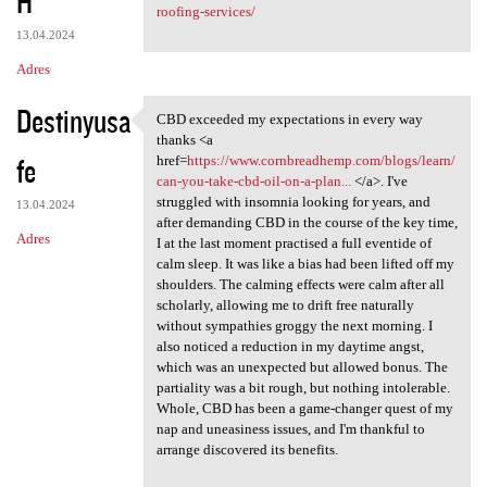
H
roofing-services/
13.04.2024
Adres
Destinyusa
CBD exceeded my expectations in every way
CBD exceeded my expectations
thanks <a
fe
href=
https://www.cornbreadhemp.com/blogs/learn/
can-you-take-cbd-oil-on-a-plan...
</a>. I've
struggled with insomnia looking for years, and
13.04.2024
after demanding CBD in the course of the key time,
Adres
I at the last moment practised a full eventide of
calm sleep. It was like a bias had been lifted off my
shoulders. The calming effects were calm after all
scholarly, allowing me to drift free naturally
without sympathies groggy the next morning. I
also noticed a reduction in my daytime angst,
which was an unexpected but allowed bonus. The
partiality was a bit rough, but nothing intolerable.
Whole, CBD has been a game-changer quest of my
nap and uneasiness issues, and I'm thankful to
arrange discovered its benefits.