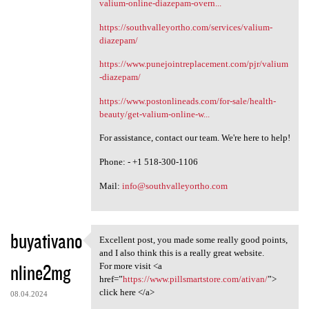
valium-online-diazepam-overn...
https://southvalleyortho.com/services/valium-
diazepam/
https://www.punejointreplacement.com/pjr/valium
-diazepam/
https://www.postonlineads.com/for-sale/health-
beauty/get-valium-online-w...
For assistance, contact our team. We're here to help!
Phone: - +1 518-300-1106
Mail:
info@southvalleyortho.com
buyativano
Excellent post, you made some really good points,
Excellent post, you made some
and I also think this is a really great website.
nline2mg
For more visit <a
href=”
https://www.pillsmartstore.com/ativan/
”>
click here </a>
08.04.2024