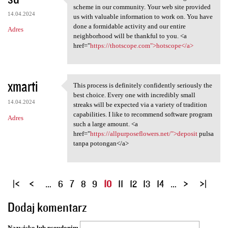
We are a bunch of volunteers
scheme in our community. Your web site provided
14.04.2024
us with valuable information to work on. You have
done a formidable activity and our entire
Adres
neighborhood will be thankful to you. <a
href="
https://thotscope.com">hotscope</a>
xmarti
This process is definitely confidently seriously the
This process is definitely
best choice. Every one with incredibly small
14.04.2024
streaks will be expected via a variety of tradition
capabilities. I like to recommend software program
Adres
such a large amount. <a
href="
https://allpurposeflowers.net/">deposit
pulsa
tanpa potongan</a>
S
…
6
7
8
9
10
11
12
13
14
…
t
Dodaj komentarz
r
o
Nazwisko lub pseudonim