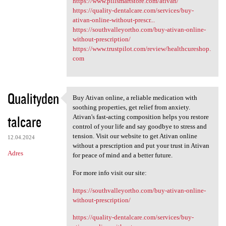
https://www.pillsmartstore.com/ativan/
https://quality-dentalcare.com/services/buy-
ativan-online-without-prescr...
https://southvalleyortho.com/buy-ativan-online-
without-prescription/
https://www.trustpilot.com/review/healthcureshop.
com
Qualityden
Buy Ativan online, a reliable medication with
Buy Ativan online, a reliable
soothing properties, get relief from anxiety.
talcare
Ativan's fast-acting composition helps you restore
control of your life and say goodbye to stress and
tension. Visit our website to get Ativan online
12.04.2024
without a prescription and put your trust in Ativan
Adres
for peace of mind and a better future.
For more info visit our site:
https://southvalleyortho.com/buy-ativan-online-
without-prescription/
https://quality-dentalcare.com/services/buy-