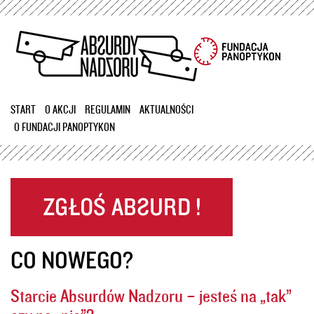
Przejdź
do
treści
START
O AKCJI
REGULAMIN
AKTUALNOŚCI
O FUNDACJI PANOPTYKON
CO NOWEGO?
Starcie Absurdów Nadzoru – jesteś na „tak”