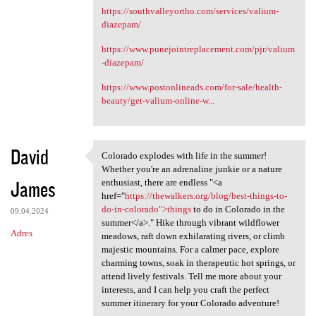
https://southvalleyortho.com/services/valium-
diazepam/
https://www.punejointreplacement.com/pjr/valium
-diazepam/
https://www.postonlineads.com/for-sale/health-
beauty/get-valium-online-w...
David
Colorado explodes with life in the summer!
Colorado explodes with life
Whether you're an adrenaline junkie or a nature
James
enthusiast, there are endless "<a
href="
https://thewalkers.org/blog/best-things-to-
do-in-colorado">things
to do in Colorado in the
09.04.2024
summer</a>." Hike through vibrant wildflower
Adres
meadows, raft down exhilarating rivers, or climb
majestic mountains. For a calmer pace, explore
charming towns, soak in therapeutic hot springs, or
attend lively festivals. Tell me more about your
interests, and I can help you craft the perfect
summer itinerary for your Colorado adventure!