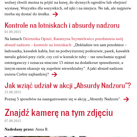
wolnej chwili można tu pójść na kawę, do słynnych ogrodów lub obejrzeć
wystawę. Wszystko dla wszystkich, od ręki i na miejscu. No tak, ale najpierw
trzeba się dostać do środka.
Kontrole na lotniskach i absurdy nadzoru
01.09.2015
Na łamach
Dziennika Opinii, Katarzyna Szymielewicz przedstawia swój
absurd nadzoru – kontrole na lotniskach
: „Dokładnie ten sam przedmiot –
ładowarka, kawałek kabla, but na podwyższonej podeszwie, pasek, kawałek
metalu gdzieś przy ciele, czy coś w kształcie tuby – raz uruchamia sygnał
ostrzegawczy i oznacza stracone 15 minut na dodatkowe sprawdzenie, a
innym razem okazuje się zupełnie niewidzialny”. A jaki absurd nadzoru
uwiera Ciebie najbardziej?
Jak wziąć udział w akcji „Absurdy Nadzoru"?
25.08.2015
Poznaj 5 sposobów na zaangażowanie się w akcję „Absurdy Nadzoru".
Znajdź kamerę na tym zdjęciu
07.09.2015
Nadesłany przez:
Anna R.