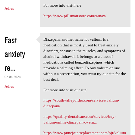
m
For more info visit here
Adres
e
https://www.pillsmartstore.com/xanax/
n
t
a
Fast
Diazepam, another name for valium, is a
Diazepam, another name for
r
medication that is mostly used to treat anxiety
anxiety
disorders, spasms in the muscles, and symptoms of
z
alcohol withdrawal. It belongs to a class of
e
medications called benzodiazepines, which
re...
provide a calming effect. To buy valium online
without a prescription, you must try our site for the
02.04.2024
best deal.
Adres
For more info visit our site:
https://southvalleyortho.com/services/valium-
diazepam/
https://quality-dentalcare.com/services/buy-
valium-online-diazepam-overn...
https://www.punejointreplacement.com/pjr/valium