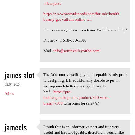
-diazepam/
https://www.postonlineads.com/for-sale/health-
beauty/get-valium-online-w...
For assistance, contact our team. We're here to help!
Phone: - +1 518-300-1106
Mail:
info@southvalleyortho.com
james alot
That'sthe motive selling you acceptable study prior
That'sthe motive selling you
to designing. It is additionally doable to put in
02.04.2024
writing much better placing on this. <a
href="
https://pro-
Adres
tacticalgunshop.com/product/300-wsm-
brass/">300
wsm brass for sale</a>
jameels
I think this is an informative post and it is very
I think this is an
useful and knowledgeable. therefore, I would like