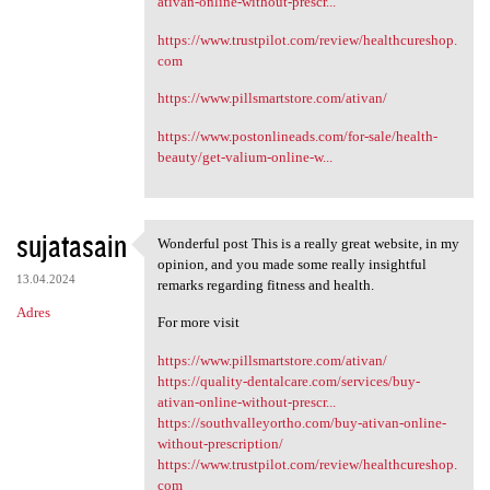
ativan-online-without-prescr...
https://www.trustpilot.com/review/healthcureshop.
com
https://www.pillsmartstore.com/ativan/
https://www.postonlineads.com/for-sale/health-
beauty/get-valium-online-w...
sujatasain
Wonderful post This is a really great website, in my
Wonderful post This is a
opinion, and you made some really insightful
13.04.2024
remarks regarding fitness and health.
Adres
For more visit
https://www.pillsmartstore.com/ativan/
https://quality-dentalcare.com/services/buy-
ativan-online-without-prescr...
https://southvalleyortho.com/buy-ativan-online-
without-prescription/
https://www.trustpilot.com/review/healthcureshop.
com