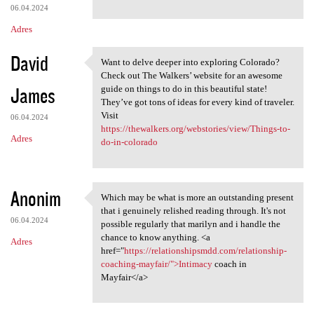
06.04.2024
Adres
David
Want to delve deeper into exploring Colorado?
Want to delve deeper into
Check out The Walkers’ website for an awesome
James
guide on things to do in this beautiful state!
They’ve got tons of ideas for every kind of traveler.
Visit
06.04.2024
https://thewalkers.org/webstories/view/Things-to-
Adres
do-in-colorado
Anonim
Which may be what is more an outstanding present
Which may be what is more an
that i genuinely relished reading through. It's not
06.04.2024
possible regularly that marilyn and i handle the
chance to know anything. <a
Adres
href="
https://relationshipsmdd.com/relationship-
coaching-mayfair/">Intimacy
coach in
Mayfair</a>