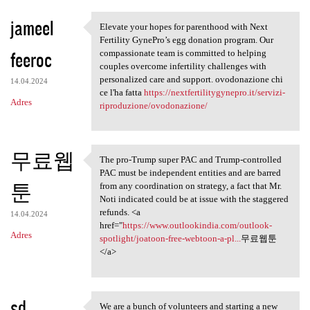
jameel
Elevate your hopes for parenthood with Next
Elevate your hopes for
Fertility GynePro’s egg donation program. Our
feeroc
compassionate team is committed to helping
couples overcome infertility challenges with
personalized care and support. ovodonazione chi
14.04.2024
ce l'ha fatta
https://nextfertilitygynepro.it/servizi-
Adres
riproduzione/ovodonazione/
무료웹
The pro-Trump super PAC and Trump-controlled
The pro-Trump super PAC and
PAC must be independent entities and are barred
툰
from any coordination on strategy, a fact that Mr.
Noti indicated could be at issue with the staggered
refunds. <a
14.04.2024
href="
https://www.outlookindia.com/outlook-
Adres
spotlight/joatoon-free-webtoon-a-pl...
무료웹툰
</a>
sd
We are a bunch of volunteers and starting a new