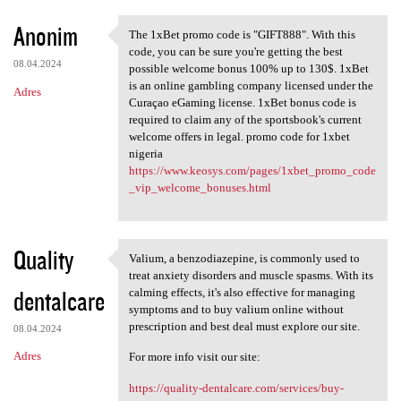
Anonim
The 1xBet promo code is "GIFT888". With this
The 1xBet promo code is
code, you can be sure you're getting the best
08.04.2024
possible welcome bonus 100% up to 130$. 1xBet
is an online gambling company licensed under the
Adres
Curaçao eGaming license. 1xBet bonus code is
required to claim any of the sportsbook's current
welcome offers in legal. promo code for 1xbet
nigeria
https://www.keosys.com/pages/1xbet_promo_code
_vip_welcome_bonuses.html
Quality
Valium, a benzodiazepine, is commonly used to
Valium, a benzodiazepine, is
treat anxiety disorders and muscle spasms. With its
dentalcare
calming effects, it's also effective for managing
symptoms and to buy valium online without
prescription and best deal must explore our site.
08.04.2024
Adres
For more info visit our site:
https://quality-dentalcare.com/services/buy-