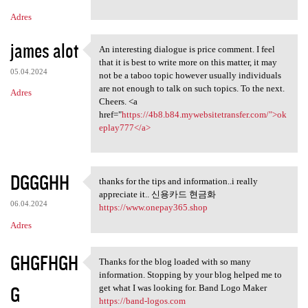
Adres
james alot
An interesting dialogue is price comment. I feel
An interesting dialogue is
that it is best to write more on this matter, it may
05.04.2024
not be a taboo topic however usually individuals
are not enough to talk on such topics. To the next.
Adres
Cheers. <a
href="
https://4b8.b84.mywebsitetransfer.com/">ok
eplay777</a>
DGGGHH
thanks for the tips and information..i really
thanks for the tips and
appreciate it.. 신용카드 현금화
06.04.2024
https://www.onepay365.shop
Adres
GHGFHGH
Thanks for the blog loaded with so many
Thanks for the blog loaded
information. Stopping by your blog helped me to
G
get what I was looking for. Band Logo Maker
https://band-logos.com