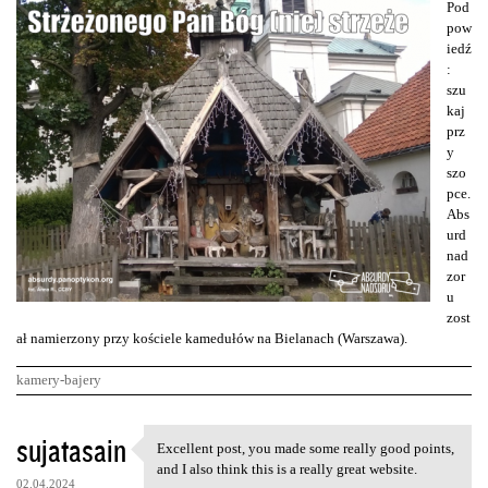
Pod
pow
iedź
:
szu
kaj
prz
y
szo
pce.
Abs
urd
nad
zor
u
zost
ał namierzony przy kościele kamedułów na Bielanach (Warszawa).
kamery-bajery
K
sujatasain
Excellent post, you made some really good points,
Excellent post, you made some
o
and I also think this is a really great website.
02.04.2024