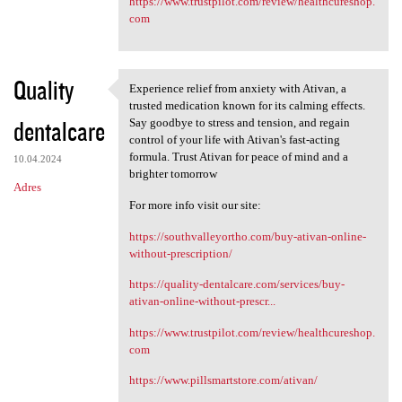
https://www.trustpilot.com/review/healthcureshop.
com
Quality
Experience relief from anxiety with Ativan, a
Experience relief from
trusted medication known for its calming effects.
dentalcare
Say goodbye to stress and tension, and regain
control of your life with Ativan's fast-acting
formula. Trust Ativan for peace of mind and a
10.04.2024
brighter tomorrow
Adres
For more info visit our site:
https://southvalleyortho.com/buy-ativan-online-
without-prescription/
https://quality-dentalcare.com/services/buy-
ativan-online-without-prescr...
https://www.trustpilot.com/review/healthcureshop.
com
https://www.pillsmartstore.com/ativan/