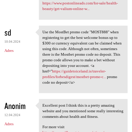
https://www.postonlineads.com/for-sale/health-
beauty/get-valium-online-w...
sd
Use the MostBet promo code "MOST888" when
Use the MostBet promo code
registering to get the best welcome bonus up to
10.04.2024
$300 or currency equivalent can be claimed when
using this code. Although not often, sometimes
Adres
there is the Mostbet promo code no deposit. This
promo code allows you to make a bet without
depositing into your account. <a
href="
https://guidetoiceland.is/traveler-
profiles/forbesdigest/mostbet-promo-c...
promo
code no deposit</a>
Anonim
Excellent post I think this is a pretty amazing
Excellent post I think this
website and you mentioned some really interesting
12.04.2024
comments about health and fitness.
Adres
For more visit