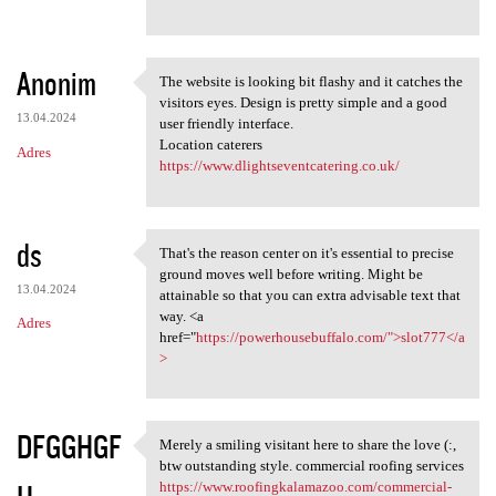
Anonim
The website is looking bit flashy and it catches the
The website is looking bit
visitors eyes. Design is pretty simple and a good
13.04.2024
user friendly interface.
Location caterers
Adres
https://www.dlightseventcatering.co.uk/
ds
That's the reason center on it's essential to precise
That's the reason center on
ground moves well before writing. Might be
13.04.2024
attainable so that you can extra advisable text that
way. <a
Adres
href="
https://powerhousebuffalo.com/">slot777</a
>
DFGGHGF
Merely a smiling visitant here to share the love (:,
Merely a smiling visitant
btw outstanding style. commercial roofing services
https://www.roofingkalamazoo.com/commercial-