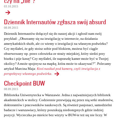
czy na „nie”?
03.10.2015
Dziennik Internautów zgłasza swój absurd
08.09.2015
Dziennik Internautów dołączył się do naszej akcji i zgłosił nam swój
przykład: „Oburzamy się na inwigilację w internecie, na działania
amerykańskich służb, ale co wiemy o inwigilacji na własnym podwórku?
Czy myślałeś, że gdy stoisz sobie pod blokiem, możesz być ciągle
obserwowany np. przez człowieka ze straży miejskiej, który siedzi przy
biurku i pije kawę? Czy myślałeś, ile naprawdę kamer może być w Twojej
okolicy? A może spojrzysz na mapkę, która może to ukazywać?”. Polecamy
artykuł Marcina Maja:
Ktoś nasikał pod kamerą, czyli inwigilacja z
perspektywy własnego podwórka
.
Checkpoint BUW
08.09.2015
Biblioteka Uniwersytecka w Warszawie. Jedna z najważniejszych bibliotek
akademickich w stolicy. Codziennie przewijają się przez nią setki studentów,
doktorantów i pracowników naukowych. Są również pasjonaci, samodzielni
badacze i warszawiacy, którzy poszukują niedostępnych gdzie indziej
pozycji. Wycieczka po mieście bez wizyty w BUW-ie też się nie liczy. W