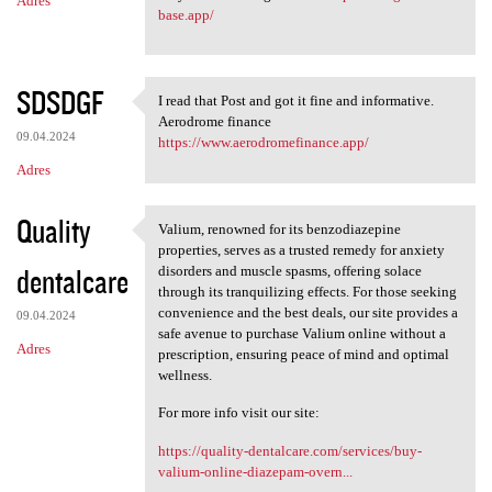
Adres
base.app/
SDSDGF
I read that Post and got it fine and informative.
I read that Post and got it
Aerodrome finance
09.04.2024
https://www.aerodromefinance.app/
Adres
Quality
Valium, renowned for its benzodiazepine
Valium, renowned for its
properties, serves as a trusted remedy for anxiety
dentalcare
disorders and muscle spasms, offering solace
through its tranquilizing effects. For those seeking
convenience and the best deals, our site provides a
09.04.2024
safe avenue to purchase Valium online without a
Adres
prescription, ensuring peace of mind and optimal
wellness.
For more info visit our site:
https://quality-dentalcare.com/services/buy-
valium-online-diazepam-overn...