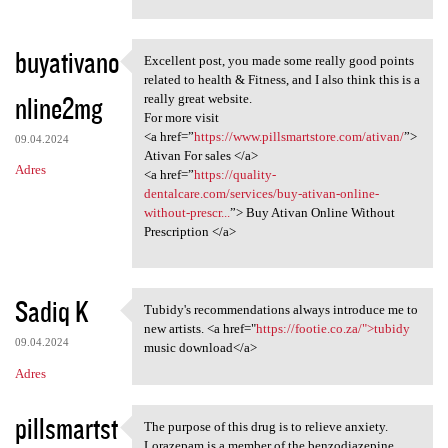
buyativano
Excellent post, you made some really good points
Excellent post, you made some
related to health & Fitness, and I also think this is a
nline2mg
really great website.
For more visit
<a href=”
https://www.pillsmartstore.com/ativan/
”>
09.04.2024
Ativan For sales </a>
Adres
<a href=”
https://quality-
dentalcare.com/services/buy-ativan-online-
without-prescr...
”> Buy Ativan Online Without
Prescription </a>
Sadiq K
Tubidy's recommendations always introduce me to
Tubidy's recommendations
new artists. <a href="
https://footie.co.za/">tubidy
09.04.2024
music download</a>
Adres
pillsmartst
The purpose of this drug is to relieve anxiety.
The purpose of this drug is
Lorazepam is a member of the benzodiazepine