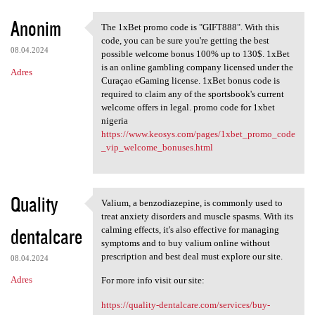
Anonim
The 1xBet promo code is "GIFT888". With this
The 1xBet promo code is
code, you can be sure you're getting the best
08.04.2024
possible welcome bonus 100% up to 130$. 1xBet
is an online gambling company licensed under the
Adres
Curaçao eGaming license. 1xBet bonus code is
required to claim any of the sportsbook's current
welcome offers in legal. promo code for 1xbet
nigeria
https://www.keosys.com/pages/1xbet_promo_code
_vip_welcome_bonuses.html
Quality
Valium, a benzodiazepine, is commonly used to
Valium, a benzodiazepine, is
treat anxiety disorders and muscle spasms. With its
dentalcare
calming effects, it's also effective for managing
symptoms and to buy valium online without
prescription and best deal must explore our site.
08.04.2024
Adres
For more info visit our site:
https://quality-dentalcare.com/services/buy-