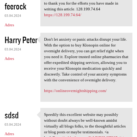
feerock
to thank you for the efforts you have made in
writing this article. 128.199.74.64
https://128.199.74.64/
03.04.2024
Adres
Harry Peter
Don't let anxiety or panic attacks disrupt your life.
Don't let anxiety or panic
With the option to buy Klonopin online for
03.04.2024
overnight delivery, you can get relief right when
you need it. Explore trusted online pharmacies that
Adres
offer expedited shipping services, allowing you to
receive your Klonopin medication quickly and
discreetly. Take control of your anxiety symptoms
with the convenience of overnight delivery.
https://onlineovernightshipping.com/
sdsd
Speedily this excellent website may possibly
Speedily this excellent
without doubt always be well-known amidst
03.04.2024
virtually all blogs folks, to the thoughtful articles
or blog posts or maybe testimonials. <a
Adres