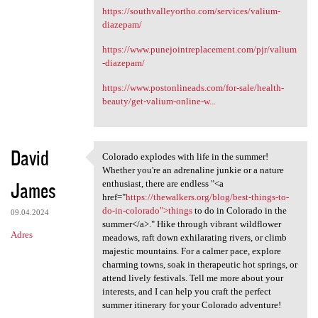
https://southvalleyortho.com/services/valium-
diazepam/
https://www.punejointreplacement.com/pjr/valium
-diazepam/
https://www.postonlineads.com/for-sale/health-
beauty/get-valium-online-w...
David
Colorado explodes with life in the summer!
Colorado explodes with life
Whether you're an adrenaline junkie or a nature
James
enthusiast, there are endless "<a
href="
https://thewalkers.org/blog/best-things-to-
do-in-colorado">things
to do in Colorado in the
09.04.2024
summer</a>." Hike through vibrant wildflower
Adres
meadows, raft down exhilarating rivers, or climb
majestic mountains. For a calmer pace, explore
charming towns, soak in therapeutic hot springs, or
attend lively festivals. Tell me more about your
interests, and I can help you craft the perfect
summer itinerary for your Colorado adventure!