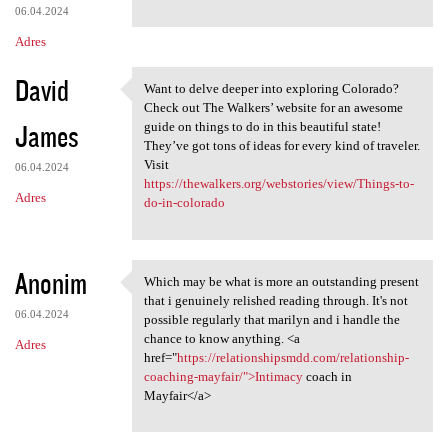
06.04.2024
Adres
David
Want to delve deeper into exploring Colorado?
Want to delve deeper into
Check out The Walkers’ website for an awesome
James
guide on things to do in this beautiful state!
They’ve got tons of ideas for every kind of traveler.
Visit
06.04.2024
https://thewalkers.org/webstories/view/Things-to-
Adres
do-in-colorado
Anonim
Which may be what is more an outstanding present
Which may be what is more an
that i genuinely relished reading through. It's not
06.04.2024
possible regularly that marilyn and i handle the
chance to know anything. <a
Adres
href="
https://relationshipsmdd.com/relationship-
coaching-mayfair/">Intimacy
coach in
Mayfair</a>