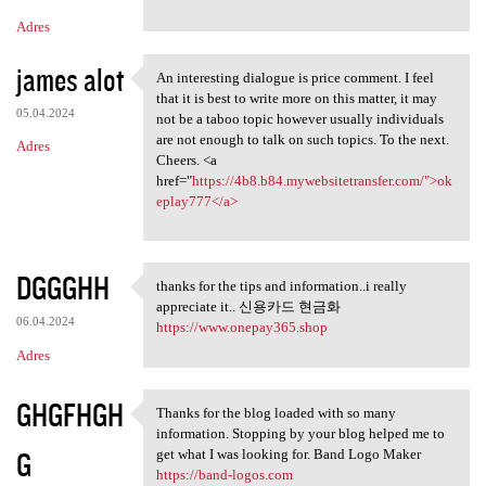
Adres
james alot
An interesting dialogue is price comment. I feel
An interesting dialogue is
that it is best to write more on this matter, it may
05.04.2024
not be a taboo topic however usually individuals
are not enough to talk on such topics. To the next.
Adres
Cheers. <a
href="
https://4b8.b84.mywebsitetransfer.com/">ok
eplay777</a>
DGGGHH
thanks for the tips and information..i really
thanks for the tips and
appreciate it.. 신용카드 현금화
06.04.2024
https://www.onepay365.shop
Adres
GHGFHGH
Thanks for the blog loaded with so many
Thanks for the blog loaded
information. Stopping by your blog helped me to
G
get what I was looking for. Band Logo Maker
https://band-logos.com