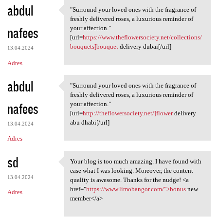
abdul
"Surround your loved ones with the fragrance of
"Surround your loved ones
freshly delivered roses, a luxurious reminder of
nafees
your affection."
[url=
https://www.theflowersociety.net/collections/
bouquets]bouquet
delivery dubai[/url]
13.04.2024
Adres
abdul
"Surround your loved ones with the fragrance of
"Surround your loved ones
freshly delivered roses, a luxurious reminder of
nafees
your affection."
[url=
http://theflowersociety.net/]flower
delivery
abu dhabi[/url]
13.04.2024
Adres
sd
Your blog is too much amazing. I have found with
Your blog is too much amazing
ease what I was looking. Moreover, the content
13.04.2024
quality is awesome. Thanks for the nudge! <a
href="
https://www.limobangor.com/">bonus
new
Adres
member</a>