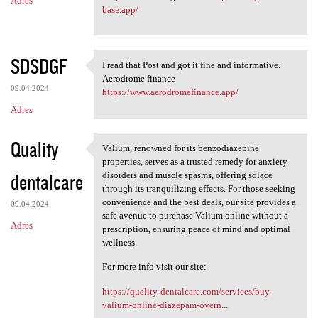
Adres
base.app/
SDSDGF
I read that Post and got it fine and informative.
I read that Post and got it
Aerodrome finance
09.04.2024
https://www.aerodromefinance.app/
Adres
Quality
Valium, renowned for its benzodiazepine
Valium, renowned for its
properties, serves as a trusted remedy for anxiety
dentalcare
disorders and muscle spasms, offering solace
through its tranquilizing effects. For those seeking
convenience and the best deals, our site provides a
09.04.2024
safe avenue to purchase Valium online without a
Adres
prescription, ensuring peace of mind and optimal
wellness.
For more info visit our site:
https://quality-dentalcare.com/services/buy-
valium-online-diazepam-overn...