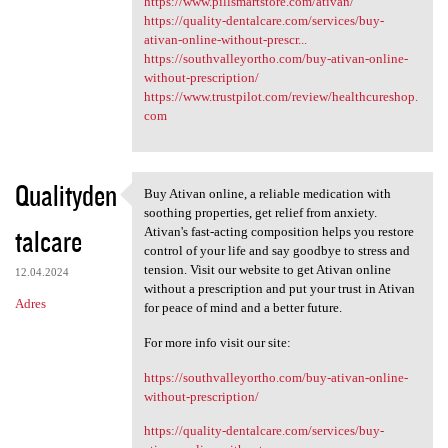
https://www.pillsmartstore.com/ativan/
https://quality-dentalcare.com/services/buy-
ativan-online-without-prescr...
https://southvalleyortho.com/buy-ativan-online-
without-prescription/
https://www.trustpilot.com/review/healthcureshop.
com
Qualityden
Buy Ativan online, a reliable medication with
Buy Ativan online, a reliable
soothing properties, get relief from anxiety.
talcare
Ativan's fast-acting composition helps you restore
control of your life and say goodbye to stress and
tension. Visit our website to get Ativan online
12.04.2024
without a prescription and put your trust in Ativan
Adres
for peace of mind and a better future.
For more info visit our site:
https://southvalleyortho.com/buy-ativan-online-
without-prescription/
https://quality-dentalcare.com/services/buy-