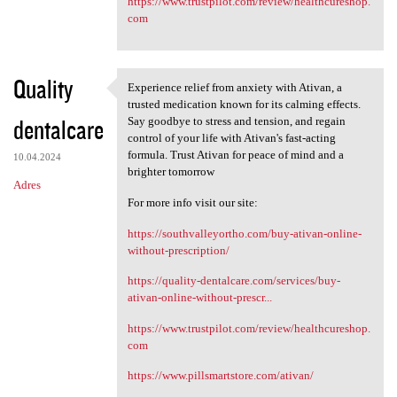
https://www.trustpilot.com/review/healthcureshop.
com
Quality
Experience relief from anxiety with Ativan, a
Experience relief from
trusted medication known for its calming effects.
dentalcare
Say goodbye to stress and tension, and regain
control of your life with Ativan's fast-acting
formula. Trust Ativan for peace of mind and a
10.04.2024
brighter tomorrow
Adres
For more info visit our site:
https://southvalleyortho.com/buy-ativan-online-
without-prescription/
https://quality-dentalcare.com/services/buy-
ativan-online-without-prescr...
https://www.trustpilot.com/review/healthcureshop.
com
https://www.pillsmartstore.com/ativan/