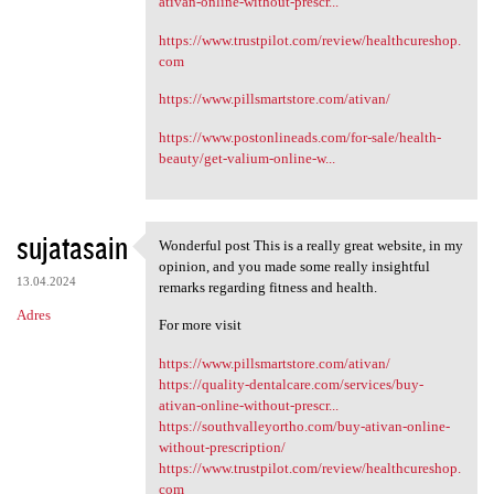
ativan-online-without-prescr...
https://www.trustpilot.com/review/healthcureshop.
com
https://www.pillsmartstore.com/ativan/
https://www.postonlineads.com/for-sale/health-
beauty/get-valium-online-w...
sujatasain
Wonderful post This is a really great website, in my
Wonderful post This is a
opinion, and you made some really insightful
13.04.2024
remarks regarding fitness and health.
Adres
For more visit
https://www.pillsmartstore.com/ativan/
https://quality-dentalcare.com/services/buy-
ativan-online-without-prescr...
https://southvalleyortho.com/buy-ativan-online-
without-prescription/
https://www.trustpilot.com/review/healthcureshop.
com