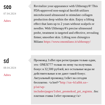
seo
Revitalize your appearance with Ultherapy®! This
Revitalize your appearance
FDA-approved non-surgical facelift utilizes
07.04.2024
microfocused ultrasound to stimulate collagen
production deep within the skin. Enjoy a lifting
Adres
effect that lasts up to 2 years without scalpels or
needles. With Ultherapy®'s precise ultrasound
probe, treatment is targeted and effective, revealing
firmer, smoother skin. Lifting non chirurgico
Milano
https://www.cmomilano.it/ultherapy/
sd
Промокод 1xBet при регистрации только один,
Промокод 1xBet при
это: ONEX777 только по нему ты получишь
08.04.2024
бонус в 32,500 рублей, все остальные коды не
действительные и не дают такой бонус.
Adres
Актуальный промокод 1хБет на сегодня
бесплатно. <a href="
http://xn--h1albh.xn--
p1ai/wp-
includes/pages/1xbet_promokod_pri_registra...
бес
платная ставка 1хбет промокод</a>