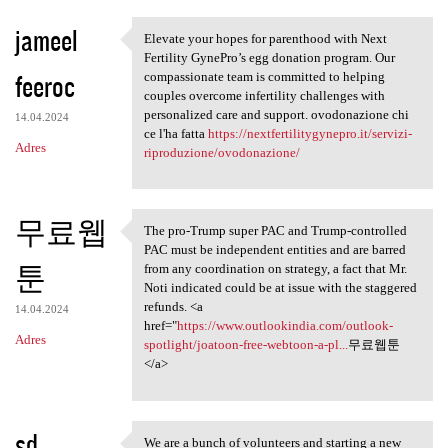
jameel
Elevate your hopes for parenthood with Next
Elevate your hopes for
Fertility GynePro’s egg donation program. Our
feeroc
compassionate team is committed to helping
couples overcome infertility challenges with
personalized care and support. ovodonazione chi
14.04.2024
ce l'ha fatta
https://nextfertilitygynepro.it/servizi-
Adres
riproduzione/ovodonazione/
무료웹
The pro-Trump super PAC and Trump-controlled
The pro-Trump super PAC and
PAC must be independent entities and are barred
툰
from any coordination on strategy, a fact that Mr.
Noti indicated could be at issue with the staggered
refunds. <a
14.04.2024
href="
https://www.outlookindia.com/outlook-
Adres
spotlight/joatoon-free-webtoon-a-pl...
무료웹툰
</a>
sd
We are a bunch of volunteers and starting a new