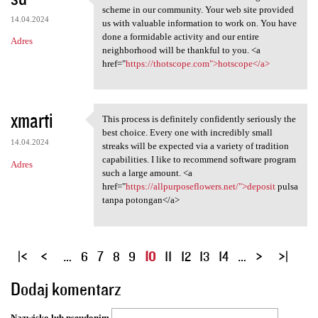
We are a bunch of volunteers
scheme in our community. Your web site provided
14.04.2024
us with valuable information to work on. You have
done a formidable activity and our entire
Adres
neighborhood will be thankful to you. <a
href="
https://thotscope.com">hotscope</a>
xmarti
This process is definitely confidently seriously the
This process is definitely
best choice. Every one with incredibly small
14.04.2024
streaks will be expected via a variety of tradition
capabilities. I like to recommend software program
Adres
such a large amount. <a
href="
https://allpurposeflowers.net/">deposit
pulsa
tanpa potongan</a>
S
…
6
7
8
9
10
11
12
13
14
…
t
Dodaj komentarz
r
o
Nazwisko lub pseudonim