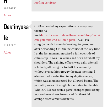
H
roofing-services/
13.04.2024
Adres
Destinyusa
CBD exceeded my expectations in every way
CBD exceeded my expectations
thanks <a
fe
href=
https://www.cornbreadhemp.com/blogs/learn/
can-you-take-cbd-oil-on-a-plan...
</a>. I've
struggled with insomnia looking for years, and
13.04.2024
after demanding CBD in the course of the key time,
Adres
I at the last moment practised a full eventide of
calm sleep. It was like a bias had been lifted off my
shoulders. The calming effects were calm after all
scholarly, allowing me to drift free naturally
without sympathies groggy the next morning. I
also noticed a reduction in my daytime angst,
which was an unexpected but allowed bonus. The
partiality was a bit rough, but nothing intolerable.
Whole, CBD has been a game-changer quest of my
nap and uneasiness issues, and I'm thankful to
arrange discovered its benefits.