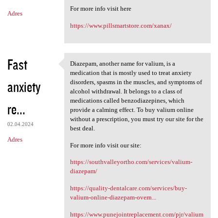
m
For more info visit here
Adres
e
https://www.pillsmartstore.com/xanax/
n
t
a
Fast
Diazepam, another name for valium, is a
Diazepam, another name for
r
medication that is mostly used to treat anxiety
anxiety
disorders, spasms in the muscles, and symptoms of
z
alcohol withdrawal. It belongs to a class of
e
medications called benzodiazepines, which
re...
provide a calming effect. To buy valium online
without a prescription, you must try our site for the
02.04.2024
best deal.
Adres
For more info visit our site:
https://southvalleyortho.com/services/valium-
diazepam/
https://quality-dentalcare.com/services/buy-
valium-online-diazepam-overn...
https://www.punejointreplacement.com/pjr/valium