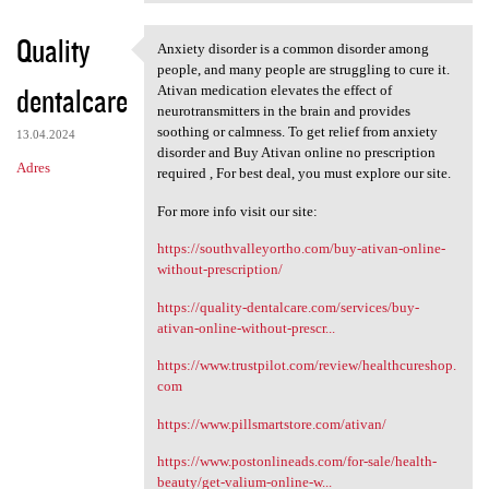
Quality
Anxiety disorder is a common disorder among
Anxiety disorder is a common
people, and many people are struggling to cure it.
dentalcare
Ativan medication elevates the effect of
neurotransmitters in the brain and provides
soothing or calmness. To get relief from anxiety
13.04.2024
disorder and Buy Ativan online no prescription
Adres
required , For best deal, you must explore our site.
For more info visit our site:
https://southvalleyortho.com/buy-ativan-online-
without-prescription/
https://quality-dentalcare.com/services/buy-
ativan-online-without-prescr...
https://www.trustpilot.com/review/healthcureshop.
com
https://www.pillsmartstore.com/ativan/
https://www.postonlineads.com/for-sale/health-
beauty/get-valium-online-w...