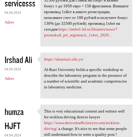
servicesss
32500 рублей для ставок на спорт и казино
бонус т до 1950 евро + 150 фриспинов. Впишите
промокод 1хБет в анкете регистрации,
04.04.2024
пополните счет от 100 рублей и получите бонус
Adres
130% (до 32500 рублей). промокод 1xbet на
сегодня
https://mebel-3d.ru/libraries/news/?
promokod_pri_registracii_1xbet_2020....
Irshad Ali
https://alraziuni.edu.ye/
https://alraziuni.edu.ye/
04.04.2024
Al-Razi University holds a specific workshop to
describe the laboratory program in the presence of
Adres
a number of scientific and academic competencies
in laboratory medicine.
humza
This is very educational content and written well
This is very educational
for reckless driving denver lawyer
HJFT
https://www.denvertrafficlawyer.com/reckless-
driving/
a change. It's nice to see that some people
still understand how to write a quality post.!
04.04.2024