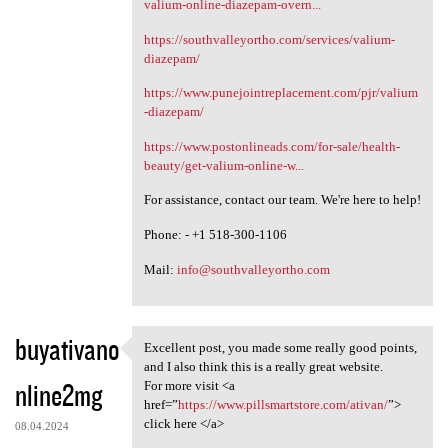
valium-online-diazepam-overn...
https://southvalleyortho.com/services/valium-
diazepam/
https://www.punejointreplacement.com/pjr/valium
-diazepam/
https://www.postonlineads.com/for-sale/health-
beauty/get-valium-online-w...
For assistance, contact our team. We're here to help!
Phone: - +1 518-300-1106
Mail:
info@southvalleyortho.com
buyativano
Excellent post, you made some really good points,
Excellent post, you made some
and I also think this is a really great website.
nline2mg
For more visit <a
href=”
https://www.pillsmartstore.com/ativan/
”>
click here </a>
08.04.2024