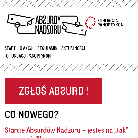
Przejdź
do
treści
START
O AKCJI
REGULAMIN
AKTUALNOŚCI
O FUNDACJI PANOPTYKON
CO NOWEGO?
Starcie Absurdów Nadzoru – jesteś na „tak”