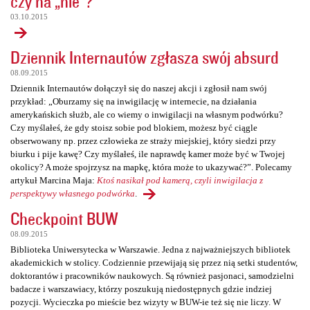
czy na „nie”?
03.10.2015
Dziennik Internautów zgłasza swój absurd
08.09.2015
Dziennik Internautów dołączył się do naszej akcji i zgłosił nam swój
przykład: „Oburzamy się na inwigilację w internecie, na działania
amerykańskich służb, ale co wiemy o inwigilacji na własnym podwórku?
Czy myślałeś, że gdy stoisz sobie pod blokiem, możesz być ciągle
obserwowany np. przez człowieka ze straży miejskiej, który siedzi przy
biurku i pije kawę? Czy myślałeś, ile naprawdę kamer może być w Twojej
okolicy? A może spojrzysz na mapkę, która może to ukazywać?”. Polecamy
artykuł Marcina Maja:
Ktoś nasikał pod kamerą, czyli inwigilacja z
perspektywy własnego podwórka
.
Checkpoint BUW
08.09.2015
Biblioteka Uniwersytecka w Warszawie. Jedna z najważniejszych bibliotek
akademickich w stolicy. Codziennie przewijają się przez nią setki studentów,
doktorantów i pracowników naukowych. Są również pasjonaci, samodzielni
badacze i warszawiacy, którzy poszukują niedostępnych gdzie indziej
pozycji. Wycieczka po mieście bez wizyty w BUW-ie też się nie liczy. W