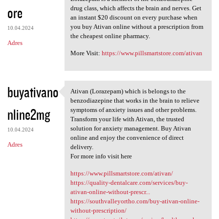
ore
drug class, which affects the brain and nerves. Get
an instant $20 discount on every purchase when
you buy Ativan online without a prescription from
10.04.2024
the cheapest online pharmacy.
Adres
More Visit:
https://www.pillsmartstore.com/ativan
buyativano
Ativan (Lorazepam) which is belongs to the
Ativan (Lorazepam) which is
benzodiazepine that works in the brain to relieve
nline2mg
symptoms of anxiety issues and other problems.
Transform your life with Ativan, the trusted
solution for anxiety management. Buy Ativan
10.04.2024
online and enjoy the convenience of direct
Adres
delivery.
For more info visit here
https://www.pillsmartstore.com/ativan/
https://quality-dentalcare.com/services/buy-
ativan-online-without-prescr...
https://southvalleyortho.com/buy-ativan-online-
without-prescription/