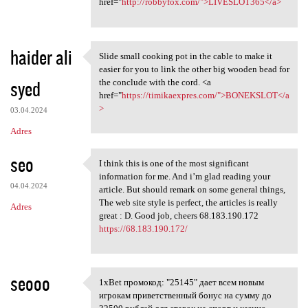
href="
http://robbyfox.com/">LIVESLOT365</a>
haider ali
Slide small cooking pot in the cable to make it
Slide small cooking pot in
easier for you to link the other big wooden bead for
syed
the conclude with the cord. <a
href="
https://timikaexpres.com/">BONEKSLOT</a
>
03.04.2024
Adres
seo
I think this is one of the most significant
I think this is one of the
information for me. And i’m glad reading your
04.04.2024
article. But should remark on some general things,
The web site style is perfect, the articles is really
Adres
great : D. Good job, cheers 68.183.190.172
https://68.183.190.172/
seooo
1xBet промокод: "25145" дает всем новым
1xBet промокод: "25145" дает
игрокам приветственный бонус на сумму до