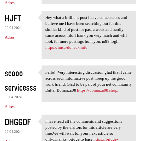
Adres
HJFT
Hey what a brilliant post I have come across and
Hey what a brilliant post I
believe me I have been searching out for this
09.04.2024
similar kind of post for past a week and hardly
came across this. Thank you very much and will
Adres
look for more postings from you. m88 login
https://imsu-doneck.info
seooo
hello!! Very interesting discussion glad that I came
hello!! Very interesting
across such informative post. Keep up the good
servicesss
work friend. Glad to be part of your net community.
Daftar Bonanza88
https://bonanza88.shop/
09.04.2024
Adres
DHGGDF
I have read all the comments and suggestions
I have read all the comments
posted by the visitors for this article are very
09.04.2024
fine,We will wait for your next article so
only.Thanks! bridge to base
https://bridge-