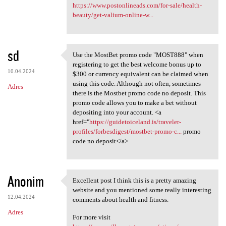
https://www.postonlineads.com/for-sale/health-
beauty/get-valium-online-w...
sd
Use the MostBet promo code "MOST888" when
Use the MostBet promo code
registering to get the best welcome bonus up to
10.04.2024
$300 or currency equivalent can be claimed when
using this code. Although not often, sometimes
Adres
there is the Mostbet promo code no deposit. This
promo code allows you to make a bet without
depositing into your account. <a
href="
https://guidetoiceland.is/traveler-
profiles/forbesdigest/mostbet-promo-c...
promo
code no deposit</a>
Anonim
Excellent post I think this is a pretty amazing
Excellent post I think this
website and you mentioned some really interesting
12.04.2024
comments about health and fitness.
Adres
For more visit