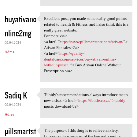
buyativano
Excellent post, you made some really good points
Excellent post, you made some
related to health & Fitness, and I also think this is a
nline2mg
really great website.
For more visit
<a href=”
https://www.pillsmartstore.com/ativan/
”>
09.04.2024
Ativan For sales </a>
Adres
<a href=”
https://quality-
dentalcare.com/services/buy-ativan-online-
without-prescr...
”> Buy Ativan Online Without
Prescription </a>
Sadiq K
Tubidy's recommendations always introduce me to
Tubidy's recommendations
new artists. <a href="
https://footie.co.za/">tubidy
09.04.2024
music download</a>
Adres
pillsmartst
The purpose of this drug is to relieve anxiety.
The purpose of this drug is
Lorazepam is a member of the benzodiazepine