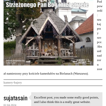
Pod
pow
iedź
:
szu
kaj
prz
y
szo
pce.
Abs
urd
nad
zor
u
zost
ał namierzony przy kościele kamedułów na Bielanach (Warszawa).
kamery-bajery
K
sujatasain
Excellent post, you made some really good points,
Excellent post, you made some
o
and I also think this is a really great website.
02.04.2024