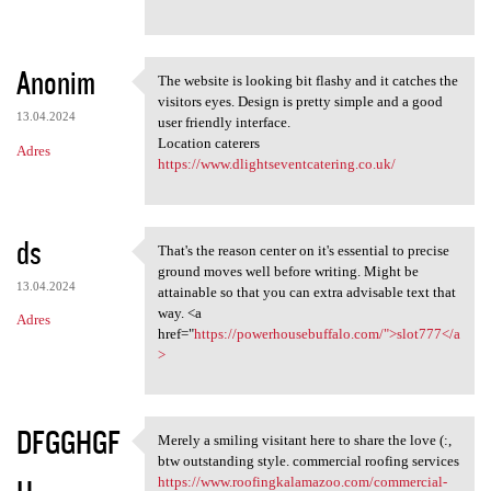
Anonim
The website is looking bit flashy and it catches the
The website is looking bit
visitors eyes. Design is pretty simple and a good
13.04.2024
user friendly interface.
Location caterers
Adres
https://www.dlightseventcatering.co.uk/
ds
That's the reason center on it's essential to precise
That's the reason center on
ground moves well before writing. Might be
13.04.2024
attainable so that you can extra advisable text that
way. <a
Adres
href="
https://powerhousebuffalo.com/">slot777</a
>
DFGGHGF
Merely a smiling visitant here to share the love (:,
Merely a smiling visitant
btw outstanding style. commercial roofing services
https://www.roofingkalamazoo.com/commercial-