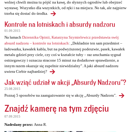
wolnej chwili można tu pójść na kawę, do słynnych ogrodów lub obejrzeć
wystawę. Wszystko dla wszystkich, od ręki i na miejscu. No tak, ale najpierw
trzeba się dostać do środka.
Kontrole na lotniskach i absurdy nadzoru
01.09.2015
Na łamach
Dziennika Opinii, Katarzyna Szymielewicz przedstawia swój
absurd nadzoru – kontrole na lotniskach
: „Dokładnie ten sam przedmiot –
ładowarka, kawałek kabla, but na podwyższonej podeszwie, pasek, kawałek
metalu gdzieś przy ciele, czy coś w kształcie tuby – raz uruchamia sygnał
ostrzegawczy i oznacza stracone 15 minut na dodatkowe sprawdzenie, a
innym razem okazuje się zupełnie niewidzialny”. A jaki absurd nadzoru
uwiera Ciebie najbardziej?
Jak wziąć udział w akcji „Absurdy Nadzoru"?
25.08.2015
Poznaj 5 sposobów na zaangażowanie się w akcję „Absurdy Nadzoru".
Znajdź kamerę na tym zdjęciu
07.09.2015
Nadesłany przez:
Anna R.