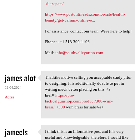
-diazepam/
https://www.postonlineads.com/for-sale/health-
beauty/get-valium-online-w...
For assistance, contact our team. We're here to help!
Phone: - +1 518-300-1106
Mail:
info@southvalleyortho.com
james alot
That'sthe motive selling you acceptable study prior
That'sthe motive selling you
to designing. It is additionally doable to put in
02.04.2024
writing much better placing on this. <a
href="
https://pro-
Adres
tacticalgunshop.com/product/300-wsm-
brass/">300
wsm brass for sale</a>
jameels
I think this is an informative post and it is very
I think this is an
useful and knowledgeable. therefore, I would like