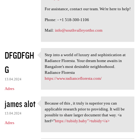
For assistance, contact our team. We're here to help!
Phone: - +1 518-300-1106
Mail:
info@southvalleyortho.com
DFGDFGH
Step into a world of luxury and sophistication at
Step into a world of luxury
Radiance Floresta. Your dream home awaits in
G
Bangalore's most desirable neighborhood.
Radiance Floresta
https://www.radiancefloresta.com/
13.04.2024
Adres
james alot
Because of this , it truly is superior you can
Because of this , it truly is
applicable research prior to providing. It will be
13.04.2024
possible to share larger document that way. <a
href="
https://tubidy.baby">tubidy</a>
Adres