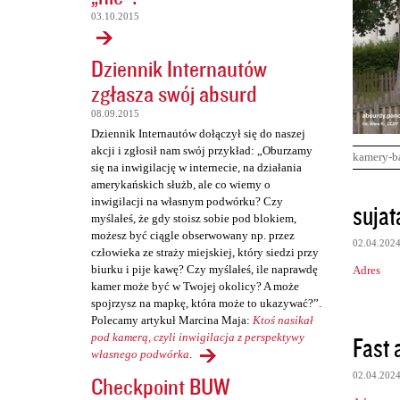
03.10.2015
Dziennik Internautów
zgłasza swój absurd
08.09.2015
Dziennik Internautów dołączył się do naszej
akcji i zgłosił nam swój przykład: „Oburzamy
kamery-b
się na inwigilację w internecie, na działania
amerykańskich służb, ale co wiemy o
K
inwigilacji na własnym podwórku? Czy
sujat
myślałeś, że gdy stoisz sobie pod blokiem,
o
możesz być ciągle obserwowany np. przez
02.04.202
m
człowieka ze straży miejskiej, który siedzi przy
biurku i pije kawę? Czy myślałeś, ile naprawdę
Adres
e
kamer może być w Twojej okolicy? A może
n
spojrzysz na mapkę, która może to ukazywać?”.
Polecamy artykuł Marcina Maja:
Ktoś nasikał
t
Fast a
pod kamerą, czyli inwigilacja z perspektywy
a
własnego podwórka
.
r
02.04.202
Checkpoint BUW