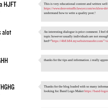
a HJFT
This is very educational content and written well
This is very educational
https://www.denvertrafficlawyer.com/reckless-dri
4
understand how to write a quality post.!
 alot
An interesting dialogue is price comment. I feel th
An interesting dialogue is
topic however usually individuals are not enough 
4
href="
https://4b8.b84.mywebsitetransfer.com/"
GHH
thanks for the tips and information..i really
thanks for the tips and
4
FHGHG
Thanks for the blog loaded with so many informa
Thanks for the blog loaded
looking for. Band Logo Maker
https://band-logo
4