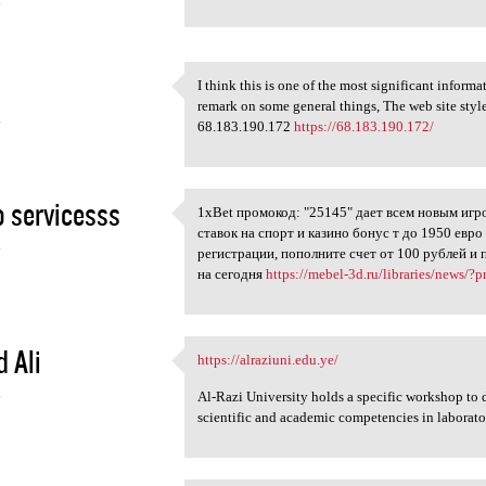
4
I think this is one of the most significant inform
I think this is one of the
remark on some general things, The web site style i
4
68.183.190.172
https://68.183.190.172/
 servicesss
1xBet промокод: "25145" дает всем новым игр
1xBet промокод: "25145" дает
ставок на спорт и казино бонус т до 1950 евр
4
регистрации, пополните счет от 100 рублей и
на сегодня
https://mebel-3d.ru/libraries/news/?
d Ali
https://alraziuni.edu.ye/
https://alraziuni.edu.ye/
4
Al-Razi University holds a specific workshop to 
scientific and academic competencies in laborat