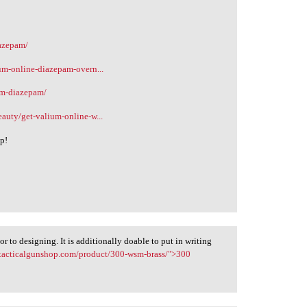
iazepam/
ium-online-diazepam-overn...
um-diazepam/
eauty/get-valium-online-w...
lp!
r to designing. It is additionally doable to put in writing
o-tacticalgunshop.com/product/300-wsm-brass/">300