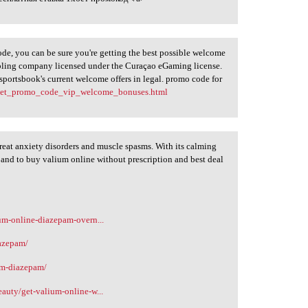
de, you can be sure you're getting the best possible welcome
bling company licensed under the Curaçao eGaming license.
sportsbook's current welcome offers in legal. promo code for
xbet_promo_code_vip_welcome_bonuses.html
eat anxiety disorders and muscle spasms. With its calming
s and to buy valium online without prescription and best deal
ium-online-diazepam-overn...
iazepam/
um-diazepam/
eauty/get-valium-online-w...