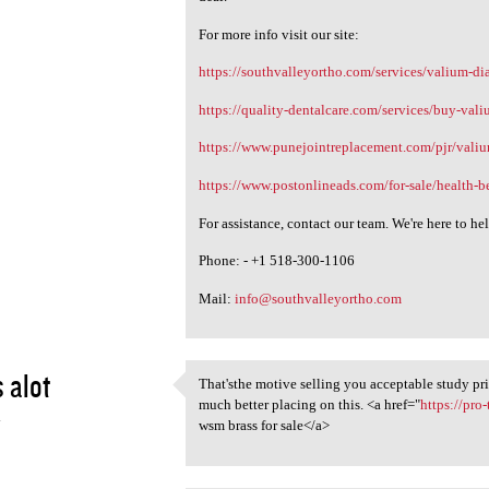
For more info visit our site:
https://southvalleyortho.com/services/valium-d
https://quality-dentalcare.com/services/buy-val
https://www.punejointreplacement.com/pjr/vali
https://www.postonlineads.com/for-sale/health-b
For assistance, contact our team. We're here to he
Phone: - +1 518-300-1106
Mail:
info@southvalleyortho.com
 alot
That'sthe motive selling you acceptable study prio
That'sthe motive selling you
much better placing on this. <a href="
https://pr
4
wsm brass for sale</a>