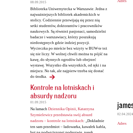
z
Adres
08.09.2015
e
Biblioteka Uniwersytecka w Warszawie. Jedna z
najważniejszych bibliotek akademickich w
stolicy. Codziennie przewijają się przez nią
setki studentów, doktorantów i pracowników
naukowych. Są również pasjonaci, samodzielni
badacze i warszawiacy, którzy poszukują
niedostępnych gdzie indziej pozycji.
Wycieczka po mieście bez wizyty w BUW-ie też
się nie liczy. W wolnej chwili można tu pójść na
kawę, do słynnych ogrodów lub obejrzeć
wystawę. Wszystko dla wszystkich, od ręki i na
miejscu. No tak, ale najpierw trzeba się dostać
do środka.
Kontrole na lotniskach i
absurdy nadzoru
james
01.09.2015
Na łamach
Dziennika Opinii, Katarzyna
02.04.202
Szymielewicz przedstawia swój absurd
nadzoru – kontrole na lotniskach
: „Dokładnie
Adres
ten sam przedmiot – ładowarka, kawałek kabla,
but na podwyższonej podeszwie, pasek,