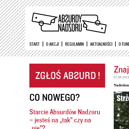
START
O AKCJI
REGULAMIN
AKTUALNOŚCI
O FUN
Znaj
07.09.201
Nadesłan
CO NOWEGO?
Starcie Absurdów Nadzoru
– jesteś na „tak” czy na
„nie”?