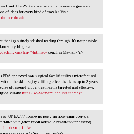
Check out The Walkers’ website for an awesome guide on
ns of ideas for every kind of traveler. Visit
o-do-in-colorado
that i genuinely relished reading through. It's not possible
o know anything. <a
-coaching-mayfair/">Intimacy
coach in Mayfair</a>
s FDA-approved non-surgical facelift utilizes microfocused
ithin the skin. Enjoy a lifting effect that lasts up to 2 years
ecise ultrasound probe, treatment is targeted and effective,
rurgico Milano
https://www.cmomilano.it/ultherapy/
 это: ONEX777 только по нему ты получишь бонус в
ительные и не дают такой бонус. Актуальный промокод
--h1albh.xn--p1ai/wp-
есплатная ставка 1хбет промокод</a>