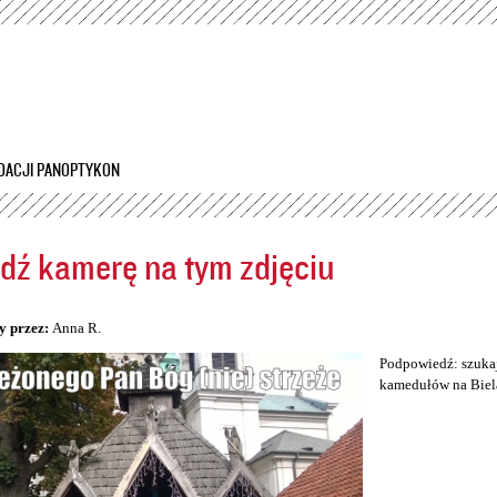
Przejdź
do
treści
DACJI PANOPTYKON
dź kamerę na tym zdjęciu
5
y przez:
Anna R.
Podpowiedź: szukaj
kamedułów na Biel