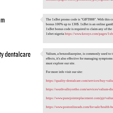
im
The 1xBet promo code is "GIFT888". With this co
The 1xBet promo code is
bonus 100% up to 130$. 1xBet is an online gam
4
1xBet bonus code is required to claim any of the 
1xbet nigeria
https://www.keosys.com/pages/1
ty dentalcare
Valium, a benzodiazepine, is commonly used to tr
Valium, a benzodiazepine, is
effects, it's also effective for managing symptom
4
must explore our site.
For more info visit our site:
https://quality-dentalcare.com/services/buy-val
https://southvalleyortho.com/services/valium-d
https://www.punejointreplacement.com/pjr/vali
https://www.postonlineads.com/for-sale/health-b