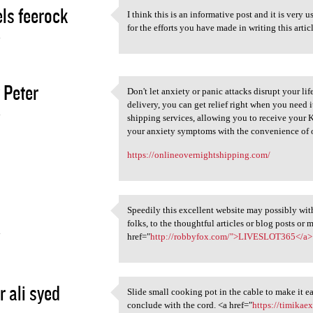
ls feerock
I think this is an informative post and it is very
I think this is an
for the efforts you have made in writing this arti
4
 Peter
Don't let anxiety or panic attacks disrupt your l
Don't let anxiety or panic
delivery, you can get relief right when you need 
4
shipping services, allowing you to receive your 
your anxiety symptoms with the convenience of o
https://onlineovernightshipping.com/
Speedily this excellent website may possibly wit
Speedily this excellent
folks, to the thoughtful articles or blog posts or
4
href="
http://robbyfox.com/">LIVESLOT365</a>
r ali syed
Slide small cooking pot in the cable to make it ea
Slide small cooking pot in
conclude with the cord. <a href="
https://timik