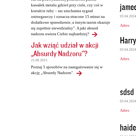
jamee
kawałek metalu gdzieś przy ciele, czy coś w
kształcie tuby – raz uruchamia sygnał
03.04.202
ostrzegawczy i oznacza stracone 15 minut na
dodatkowe sprawdzenie, a innym razem okazuje
Adres
się zupełnie niewidzialny”. A jaki absurd
nadzoru uwiera Ciebie najbardziej?
Harry
Jak wziąć udział w akcji
03.04.202
„Absurdy Nadzoru"?
Adres
25.08.2015
Poznaj 5 sposobów na zaangażowanie się w
akcję „Absurdy Nadzoru".
sdsd
03.04.202
Adres
haide