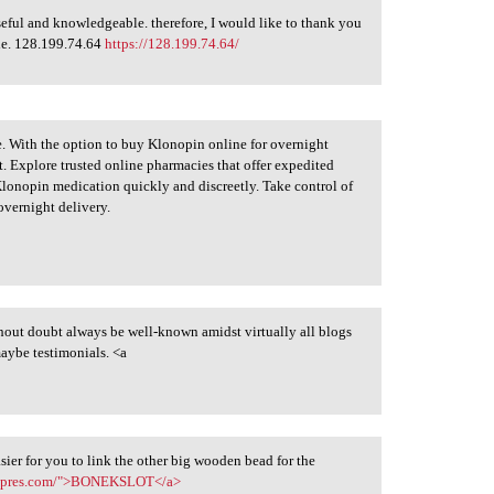
 useful and knowledgeable. therefore, I would like to thank you
cle. 128.199.74.64
https://128.199.74.64/
ife. With the option to buy Klonopin online for overnight
it. Explore trusted online pharmacies that offer expedited
Klonopin medication quickly and discreetly. Take control of
vernight delivery.
hout doubt always be well-known amidst virtually all blogs
 maybe testimonials. <a
sier for you to link the other big wooden bead for the
aexpres.com/">BONEKSLOT</a>