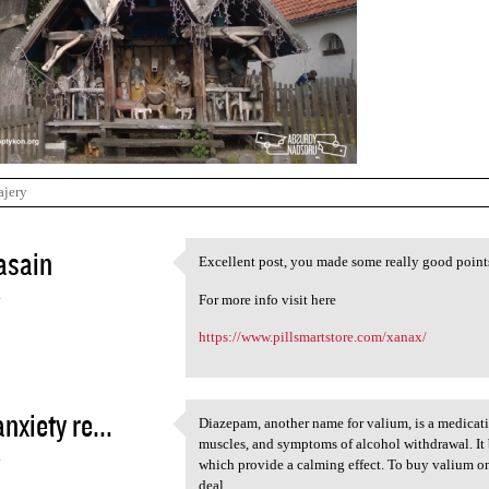
ajery
asain
Excellent post, you made some really good points, 
Excellent post, you made some
4
For more info visit here
https://www.pillsmartstore.com/xanax/
nxiety re...
Diazepam, another name for valium, is a medicatio
Diazepam, another name for
muscles, and symptoms of alcohol withdrawal. It 
4
which provide a calming effect. To buy valium onl
deal.