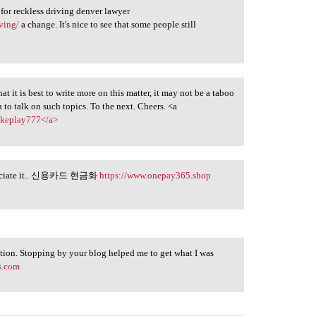
 for reckless driving denver lawyer
ving/
a change. It's nice to see that some people still
at it is best to write more on this matter, it may not be a taboo
to talk on such topics. To the next. Cheers. <a
>okeplay777</a>
 appreciate it.. 신용카드 현금화
https://www.onepay365.shop
tion. Stopping by your blog helped me to get what I was
s.com