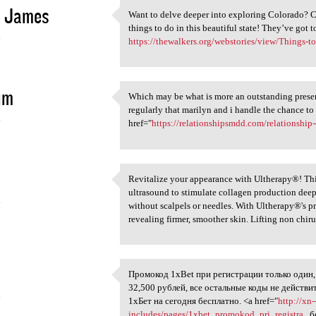
d James
Want to delve deeper into exploring Colorado? 
Want to delve deeper into
things to do in this beautiful state! They’ve got to
4
https://thewalkers.org/webstories/view/Things-t
im
Which may be what is more an outstanding present 
Which may be what is more an
regularly that marilyn and i handle the chance t
4
href="
https://relationshipsmdd.com/relationship
Revitalize your appearance with Ultherapy®! Thi
Revitalize your appearance
ultrasound to stimulate collagen production deep w
4
without scalpels or needles. With Ultherapy®'s pr
revealing firmer, smoother skin. Lifting non chi
Промокод 1xBet при регистрации только один,
Промокод 1xBet при
32,500 рублей, все остальные коды не действ
4
1хБет на сегодня бесплатно. <a href="
http://xn
includes/pages/1xbet_promokod_pri_registra...
б