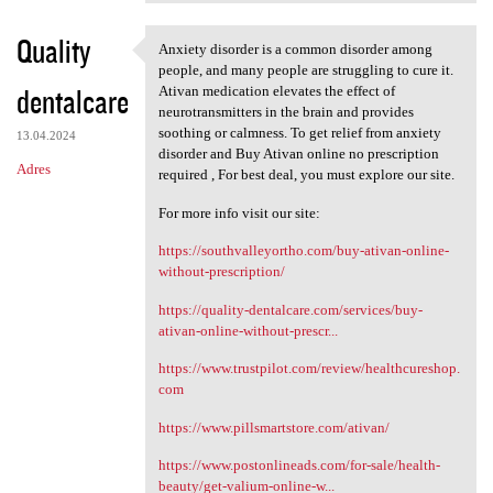
Quality
Anxiety disorder is a common disorder among
Anxiety disorder is a common
people, and many people are struggling to cure it.
dentalcare
Ativan medication elevates the effect of
neurotransmitters in the brain and provides
soothing or calmness. To get relief from anxiety
13.04.2024
disorder and Buy Ativan online no prescription
Adres
required , For best deal, you must explore our site.
For more info visit our site:
https://southvalleyortho.com/buy-ativan-online-
without-prescription/
https://quality-dentalcare.com/services/buy-
ativan-online-without-prescr...
https://www.trustpilot.com/review/healthcureshop.
com
https://www.pillsmartstore.com/ativan/
https://www.postonlineads.com/for-sale/health-
beauty/get-valium-online-w...