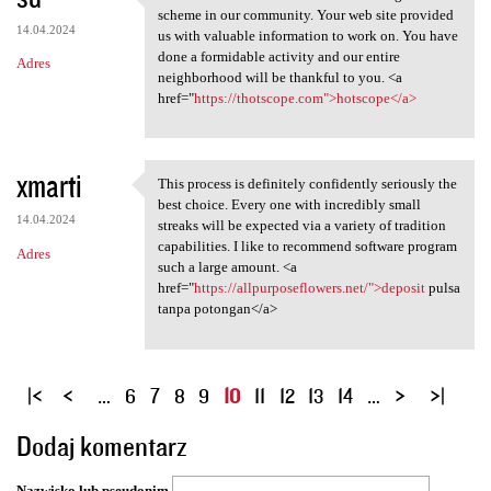
We are a bunch of volunteers
scheme in our community. Your web site provided
14.04.2024
us with valuable information to work on. You have
done a formidable activity and our entire
Adres
neighborhood will be thankful to you. <a
href="
https://thotscope.com">hotscope</a>
xmarti
This process is definitely confidently seriously the
This process is definitely
best choice. Every one with incredibly small
14.04.2024
streaks will be expected via a variety of tradition
capabilities. I like to recommend software program
Adres
such a large amount. <a
href="
https://allpurposeflowers.net/">deposit
pulsa
tanpa potongan</a>
S
…
6
7
8
9
10
11
12
13
14
…
t
Dodaj komentarz
r
o
Nazwisko lub pseudonim