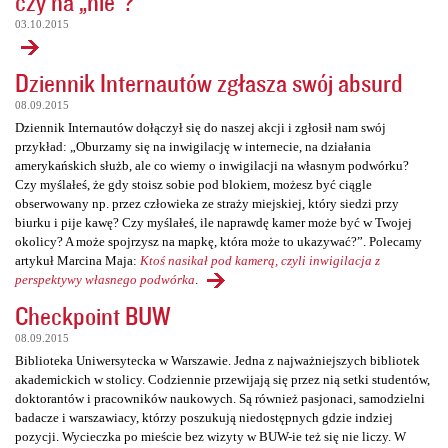
czy na „nie”?
03.10.2015
Dziennik Internautów zgłasza swój absurd
08.09.2015
Dziennik Internautów dołączył się do naszej akcji i zgłosił nam swój
przykład: „Oburzamy się na inwigilację w internecie, na działania
amerykańskich służb, ale co wiemy o inwigilacji na własnym podwórku?
Czy myślałeś, że gdy stoisz sobie pod blokiem, możesz być ciągle
obserwowany np. przez człowieka ze straży miejskiej, który siedzi przy
biurku i pije kawę? Czy myślałeś, ile naprawdę kamer może być w Twojej
okolicy? A może spojrzysz na mapkę, która może to ukazywać?”. Polecamy
artykuł Marcina Maja:
Ktoś nasikał pod kamerą, czyli inwigilacja z
perspektywy własnego podwórka
.
Checkpoint BUW
08.09.2015
Biblioteka Uniwersytecka w Warszawie. Jedna z najważniejszych bibliotek
akademickich w stolicy. Codziennie przewijają się przez nią setki studentów,
doktorantów i pracowników naukowych. Są również pasjonaci, samodzielni
badacze i warszawiacy, którzy poszukują niedostępnych gdzie indziej
pozycji. Wycieczka po mieście bez wizyty w BUW-ie też się nie liczy. W