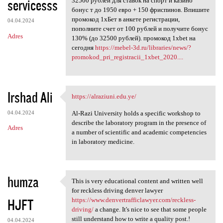
servicesss
32500 рублей для ставок на спорт и казино
бонус т до 1950 евро + 150 фриспинов. Впишите
промокод 1хБет в анкете регистрации,
04.04.2024
пополните счет от 100 рублей и получите бонус
Adres
130% (до 32500 рублей). промокод 1xbet на
сегодня
https://mebel-3d.ru/libraries/news/?
promokod_pri_registracii_1xbet_2020....
Irshad Ali
https://alraziuni.edu.ye/
https://alraziuni.edu.ye/
04.04.2024
Al-Razi University holds a specific workshop to
describe the laboratory program in the presence of
Adres
a number of scientific and academic competencies
in laboratory medicine.
humza
This is very educational content and written well
This is very educational
for reckless driving denver lawyer
HJFT
https://www.denvertrafficlawyer.com/reckless-
driving/
a change. It's nice to see that some people
still understand how to write a quality post.!
04.04.2024