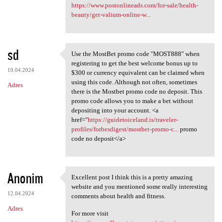
https://www.postonlineads.com/for-sale/health-
beauty/get-valium-online-w...
sd
Use the MostBet promo code "MOST888" when
Use the MostBet promo code
registering to get the best welcome bonus up to
10.04.2024
$300 or currency equivalent can be claimed when
using this code. Although not often, sometimes
Adres
there is the Mostbet promo code no deposit. This
promo code allows you to make a bet without
depositing into your account. <a
href="
https://guidetoiceland.is/traveler-
profiles/forbesdigest/mostbet-promo-c...
promo
code no deposit</a>
Anonim
Excellent post I think this is a pretty amazing
Excellent post I think this
website and you mentioned some really interesting
12.04.2024
comments about health and fitness.
Adres
For more visit