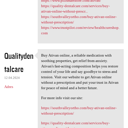
https://www.pillsmartstore.com/ativan/
https://quality-dentalcare.com/services/buy-
ativan-online-without-prescr...
https://southvalleyortho.com/buy-ativan-online-
without-prescription/
https://www.trustpilot.com/review/healthcureshop.
com
Qualityden
Buy Ativan online, a reliable medication with
Buy Ativan online, a reliable
soothing properties, get relief from anxiety.
talcare
Ativan's fast-acting composition helps you restore
control of your life and say goodbye to stress and
tension. Visit our website to get Ativan online
12.04.2024
without a prescription and put your trust in Ativan
Adres
for peace of mind and a better future.
For more info visit our site:
https://southvalleyortho.com/buy-ativan-online-
without-prescription/
https://quality-dentalcare.com/services/buy-