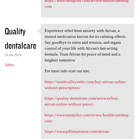
https://www.trustpilot.com/review/healthcureshop.
com
Quality
Experience relief from anxiety with Ativan, a
Experience relief from
trusted medication known for its calming effects.
dentalcare
Say goodbye to stress and tension, and regain
control of your life with Ativan's fast-acting
formula. Trust Ativan for peace of mind and a
10.04.2024
brighter tomorrow
Adres
For more info visit our site:
https://southvalleyortho.com/buy-ativan-online-
without-prescription/
https://quality-dentalcare.com/services/buy-
ativan-online-without-prescr...
https://www.trustpilot.com/review/healthcureshop.
com
https://www.pillsmartstore.com/ativan/