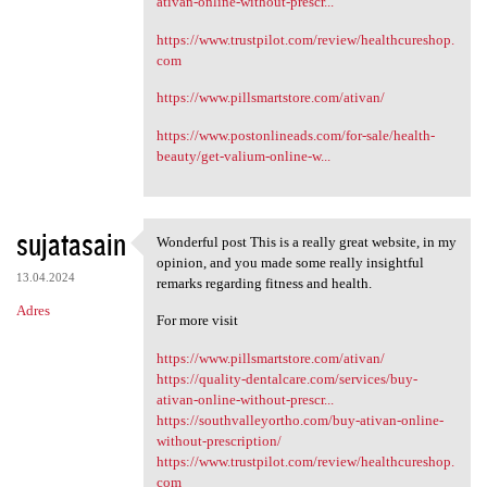
ativan-online-without-prescr...
https://www.trustpilot.com/review/healthcureshop.
com
https://www.pillsmartstore.com/ativan/
https://www.postonlineads.com/for-sale/health-
beauty/get-valium-online-w...
sujatasain
Wonderful post This is a really great website, in my
Wonderful post This is a
opinion, and you made some really insightful
13.04.2024
remarks regarding fitness and health.
Adres
For more visit
https://www.pillsmartstore.com/ativan/
https://quality-dentalcare.com/services/buy-
ativan-online-without-prescr...
https://southvalleyortho.com/buy-ativan-online-
without-prescription/
https://www.trustpilot.com/review/healthcureshop.
com