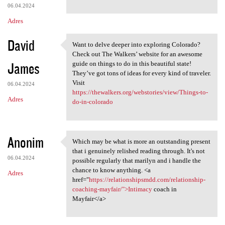
06.04.2024
Adres
David
Want to delve deeper into exploring Colorado?
Want to delve deeper into
Check out The Walkers’ website for an awesome
James
guide on things to do in this beautiful state!
They’ve got tons of ideas for every kind of traveler.
Visit
06.04.2024
https://thewalkers.org/webstories/view/Things-to-
Adres
do-in-colorado
Anonim
Which may be what is more an outstanding present
Which may be what is more an
that i genuinely relished reading through. It's not
06.04.2024
possible regularly that marilyn and i handle the
chance to know anything. <a
Adres
href="
https://relationshipsmdd.com/relationship-
coaching-mayfair/">Intimacy
coach in
Mayfair</a>