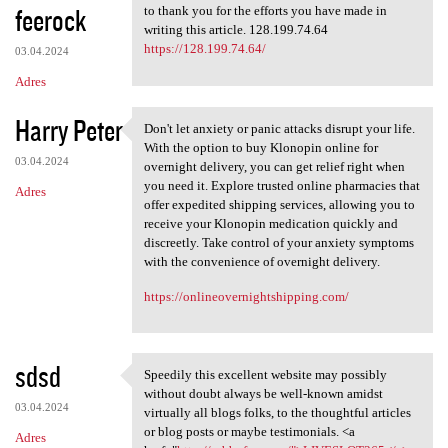
feerock
to thank you for the efforts you have made in
writing this article. 128.199.74.64
https://128.199.74.64/
03.04.2024
Adres
Harry Peter
Don't let anxiety or panic attacks disrupt your life.
Don't let anxiety or panic
With the option to buy Klonopin online for
03.04.2024
overnight delivery, you can get relief right when
you need it. Explore trusted online pharmacies that
Adres
offer expedited shipping services, allowing you to
receive your Klonopin medication quickly and
discreetly. Take control of your anxiety symptoms
with the convenience of overnight delivery.
https://onlineovernightshipping.com/
sdsd
Speedily this excellent website may possibly
Speedily this excellent
without doubt always be well-known amidst
03.04.2024
virtually all blogs folks, to the thoughtful articles
or blog posts or maybe testimonials. <a
Adres