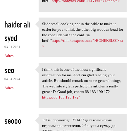
href="
http://robbyfox.com/">LIVESLOT365</a>
haider ali
Slide small cooking pot in the cable to make it
Slide small cooking pot in
easier for you to link the other big wooden bead for
syed
the conclude with the cord. <a
href="
https://timikaexpres.com/">BONEKSLOT</a
>
03.04.2024
Adres
seo
I think this is one of the most significant
I think this is one of the
information for me. And i’m glad reading your
04.04.2024
article. But should remark on some general things,
The web site style is perfect, the articles is really
Adres
great : D. Good job, cheers 68.183.190.172
https://68.183.190.172/
seooo
1xBet промокод: "25145" дает всем новым
1xBet промокод: "25145" дает
игрокам приветственный бонус на сумму до