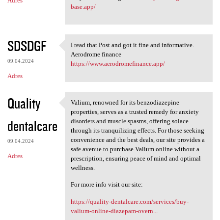
Adres
base.app/
SDSDGF
I read that Post and got it fine and informative.
I read that Post and got it
Aerodrome finance
09.04.2024
https://www.aerodromefinance.app/
Adres
Quality
Valium, renowned for its benzodiazepine
Valium, renowned for its
properties, serves as a trusted remedy for anxiety
dentalcare
disorders and muscle spasms, offering solace
through its tranquilizing effects. For those seeking
convenience and the best deals, our site provides a
09.04.2024
safe avenue to purchase Valium online without a
Adres
prescription, ensuring peace of mind and optimal
wellness.
For more info visit our site:
https://quality-dentalcare.com/services/buy-
valium-online-diazepam-overn...