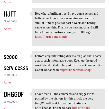
Adres
HJFT
Hey what a brilliant post I have come across and
Hey what a brilliant post I
believe me I have been searching out for this
09.04.2024
similar kind of post for past a week and hardly
came across this. Thank you very much and will
Adres
look for more postings from you. m88 login
https://imsu-doneck.info
seooo
hello!! Very interesting discussion glad that I came
hello!! Very interesting
across such informative post. Keep up the good
servicesss
work friend. Glad to be part of your net community.
Daftar Bonanza88
https://bonanza88.shop/
09.04.2024
Adres
DHGGDF
I have read all the comments and suggestions
I have read all the comments
posted by the visitors for this article are very
09.04.2024
fine,We will wait for your next article so
only.Thanks! bridge to base
https://bridge-