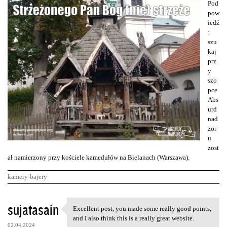
Pod
pow
iedź
:
szu
kaj
prz
y
szo
pce.
Abs
urd
nad
zor
u
zost
ał namierzony przy kościele kamedułów na Bielanach (Warszawa).
kamery-bajery
K
sujatasain
Excellent post, you made some really good points,
Excellent post, you made some
o
and I also think this is a really great website.
02.04.2024