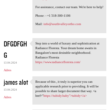
For assistance, contact our team. We're here to help!
Phone: - +1 518-300-1106
Mail:
info@southvalleyortho.com
DFGDFGH
Step into a world of luxury and sophistication at
Step into a world of luxury
Radiance Floresta. Your dream home awaits in
G
Bangalore's most desirable neighborhood.
Radiance Floresta
https://www.radiancefloresta.com/
13.04.2024
Adres
james alot
Because of this , it truly is superior you can
Because of this , it truly is
applicable research prior to providing. It will be
13.04.2024
possible to share larger document that way. <a
href="
https://tubidy.baby">tubidy</a>
Adres