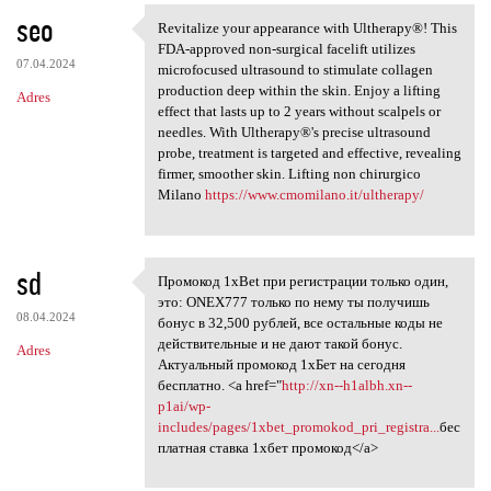
seo
Revitalize your appearance with Ultherapy®! This
Revitalize your appearance
FDA-approved non-surgical facelift utilizes
07.04.2024
microfocused ultrasound to stimulate collagen
production deep within the skin. Enjoy a lifting
Adres
effect that lasts up to 2 years without scalpels or
needles. With Ultherapy®'s precise ultrasound
probe, treatment is targeted and effective, revealing
firmer, smoother skin. Lifting non chirurgico
Milano
https://www.cmomilano.it/ultherapy/
sd
Промокод 1xBet при регистрации только один,
Промокод 1xBet при
это: ONEX777 только по нему ты получишь
08.04.2024
бонус в 32,500 рублей, все остальные коды не
действительные и не дают такой бонус.
Adres
Актуальный промокод 1хБет на сегодня
бесплатно. <a href="
http://xn--h1albh.xn--
p1ai/wp-
includes/pages/1xbet_promokod_pri_registra...
бес
платная ставка 1хбет промокод</a>