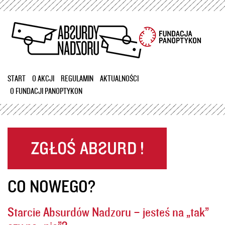
Przejdź
do
treści
START
O AKCJI
REGULAMIN
AKTUALNOŚCI
O FUNDACJI PANOPTYKON
CO NOWEGO?
Starcie Absurdów Nadzoru – jesteś na „tak”