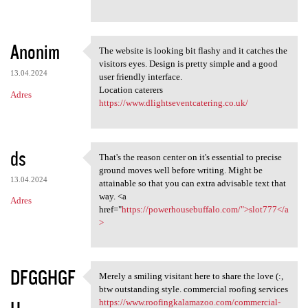
Anonim
The website is looking bit flashy and it catches the
The website is looking bit
visitors eyes. Design is pretty simple and a good
13.04.2024
user friendly interface.
Location caterers
Adres
https://www.dlightseventcatering.co.uk/
ds
That's the reason center on it's essential to precise
That's the reason center on
ground moves well before writing. Might be
13.04.2024
attainable so that you can extra advisable text that
way. <a
Adres
href="
https://powerhousebuffalo.com/">slot777</a
>
DFGGHGF
Merely a smiling visitant here to share the love (:,
Merely a smiling visitant
btw outstanding style. commercial roofing services
https://www.roofingkalamazoo.com/commercial-