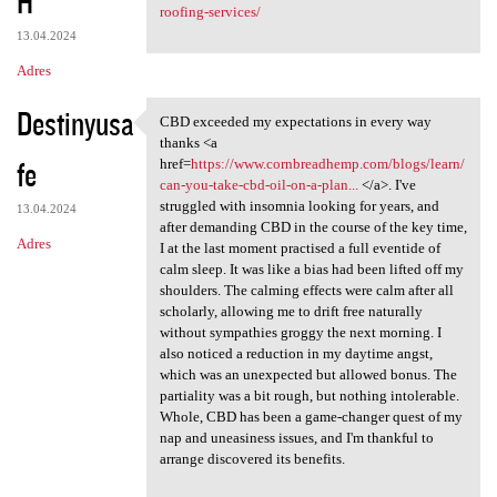
H
roofing-services/
13.04.2024
Adres
Destinyusa
CBD exceeded my expectations in every way
CBD exceeded my expectations
thanks <a
fe
href=
https://www.cornbreadhemp.com/blogs/learn/
can-you-take-cbd-oil-on-a-plan...
</a>. I've
struggled with insomnia looking for years, and
13.04.2024
after demanding CBD in the course of the key time,
Adres
I at the last moment practised a full eventide of
calm sleep. It was like a bias had been lifted off my
shoulders. The calming effects were calm after all
scholarly, allowing me to drift free naturally
without sympathies groggy the next morning. I
also noticed a reduction in my daytime angst,
which was an unexpected but allowed bonus. The
partiality was a bit rough, but nothing intolerable.
Whole, CBD has been a game-changer quest of my
nap and uneasiness issues, and I'm thankful to
arrange discovered its benefits.