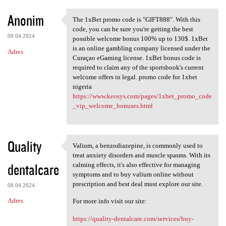
Anonim
The 1xBet promo code is "GIFT888". With this
The 1xBet promo code is
code, you can be sure you're getting the best
08.04.2024
possible welcome bonus 100% up to 130$. 1xBet
is an online gambling company licensed under the
Adres
Curaçao eGaming license. 1xBet bonus code is
required to claim any of the sportsbook's current
welcome offers in legal. promo code for 1xbet
nigeria
https://www.keosys.com/pages/1xbet_promo_code
_vip_welcome_bonuses.html
Quality
Valium, a benzodiazepine, is commonly used to
Valium, a benzodiazepine, is
treat anxiety disorders and muscle spasms. With its
dentalcare
calming effects, it's also effective for managing
symptoms and to buy valium online without
prescription and best deal must explore our site.
08.04.2024
Adres
For more info visit our site:
https://quality-dentalcare.com/services/buy-