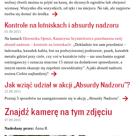
wolnej chwili można tu pójść na kawę, do słynnych ogrodów lub obejrzeć
wystawę. Wszystko dla wszystkich, od ręki i na miejscu. No tak, ale najpierw
trzeba się dostać do środka.
Kontrole na lotniskach i absurdy nadzoru
01.09.2015
Na łamach
Dziennika Opinii, Katarzyna Szymielewicz przedstawia swój
absurd nadzoru – kontrole na lotniskach
: „Dokładnie ten sam przedmiot –
ładowarka, kawałek kabla, but na podwyższonej podeszwie, pasek, kawałek
metalu gdzieś przy ciele, czy coś w kształcie tuby – raz uruchamia sygnał
ostrzegawczy i oznacza stracone 15 minut na dodatkowe sprawdzenie, a
innym razem okazuje się zupełnie niewidzialny”. A jaki absurd nadzoru
uwiera Ciebie najbardziej?
Jak wziąć udział w akcji „Absurdy Nadzoru"?
25.08.2015
Poznaj 5 sposobów na zaangażowanie się w akcję „Absurdy Nadzoru".
Znajdź kamerę na tym zdjęciu
07.09.2015
Nadesłany przez:
Anna R.