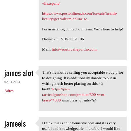
-diazepam/
https://www.postonlineads.com/for-sale/health-
beauty/get-valium-online-w...
For assistance, contact our team. We're here to help!
Phone: - +1 518-300-1106
Mail:
info@southvalleyortho.com
james alot
That'sthe motive selling you acceptable study prior
That'sthe motive selling you
to designing. It is additionally doable to put in
02.04.2024
writing much better placing on this. <a
href="
https://pro-
Adres
tacticalgunshop.com/product/300-wsm-
brass/">300
wsm brass for sale</a>
jameels
I think this is an informative post and it is very
I think this is an
useful and knowledgeable. therefore, I would like