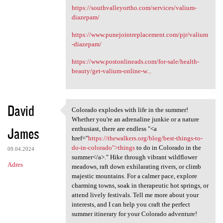
https://southvalleyortho.com/services/valium-
diazepam/
https://www.punejointreplacement.com/pjr/valium
-diazepam/
https://www.postonlineads.com/for-sale/health-
beauty/get-valium-online-w...
David
Colorado explodes with life in the summer!
Colorado explodes with life
Whether you're an adrenaline junkie or a nature
James
enthusiast, there are endless "<a
href="
https://thewalkers.org/blog/best-things-to-
do-in-colorado">things
to do in Colorado in the
09.04.2024
summer</a>." Hike through vibrant wildflower
Adres
meadows, raft down exhilarating rivers, or climb
majestic mountains. For a calmer pace, explore
charming towns, soak in therapeutic hot springs, or
attend lively festivals. Tell me more about your
interests, and I can help you craft the perfect
summer itinerary for your Colorado adventure!