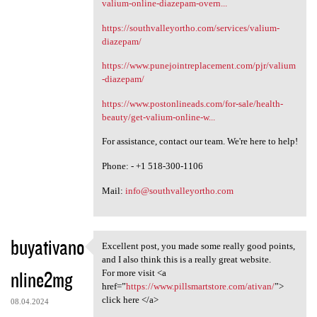
valium-online-diazepam-overn...
https://southvalleyortho.com/services/valium-
diazepam/
https://www.punejointreplacement.com/pjr/valium
-diazepam/
https://www.postonlineads.com/for-sale/health-
beauty/get-valium-online-w...
For assistance, contact our team. We're here to help!
Phone: - +1 518-300-1106
Mail:
info@southvalleyortho.com
buyativano
Excellent post, you made some really good points,
Excellent post, you made some
and I also think this is a really great website.
nline2mg
For more visit <a
href=”
https://www.pillsmartstore.com/ativan/
”>
click here </a>
08.04.2024