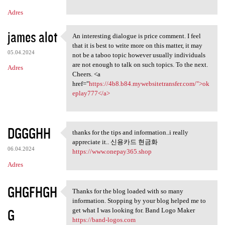
Adres
james alot
An interesting dialogue is price comment. I feel
An interesting dialogue is
that it is best to write more on this matter, it may
05.04.2024
not be a taboo topic however usually individuals
are not enough to talk on such topics. To the next.
Adres
Cheers. <a
href="
https://4b8.b84.mywebsitetransfer.com/">ok
eplay777</a>
DGGGHH
thanks for the tips and information..i really
thanks for the tips and
appreciate it.. 신용카드 현금화
06.04.2024
https://www.onepay365.shop
Adres
GHGFHGH
Thanks for the blog loaded with so many
Thanks for the blog loaded
information. Stopping by your blog helped me to
G
get what I was looking for. Band Logo Maker
https://band-logos.com