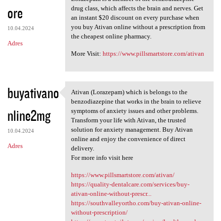
ore
drug class, which affects the brain and nerves. Get
an instant $20 discount on every purchase when
you buy Ativan online without a prescription from
10.04.2024
the cheapest online pharmacy.
Adres
More Visit:
https://www.pillsmartstore.com/ativan
buyativano
Ativan (Lorazepam) which is belongs to the
Ativan (Lorazepam) which is
benzodiazepine that works in the brain to relieve
nline2mg
symptoms of anxiety issues and other problems.
Transform your life with Ativan, the trusted
solution for anxiety management. Buy Ativan
10.04.2024
online and enjoy the convenience of direct
Adres
delivery.
For more info visit here
https://www.pillsmartstore.com/ativan/
https://quality-dentalcare.com/services/buy-
ativan-online-without-prescr...
https://southvalleyortho.com/buy-ativan-online-
without-prescription/