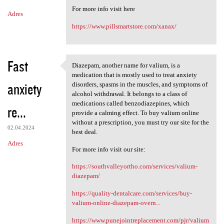
m
For more info visit here
Adres
e
https://www.pillsmartstore.com/xanax/
n
t
a
Fast
Diazepam, another name for valium, is a
Diazepam, another name for
r
medication that is mostly used to treat anxiety
anxiety
disorders, spasms in the muscles, and symptoms of
z
alcohol withdrawal. It belongs to a class of
e
medications called benzodiazepines, which
re...
provide a calming effect. To buy valium online
without a prescription, you must try our site for the
02.04.2024
best deal.
Adres
For more info visit our site:
https://southvalleyortho.com/services/valium-
diazepam/
https://quality-dentalcare.com/services/buy-
valium-online-diazepam-overn...
https://www.punejointreplacement.com/pjr/valium