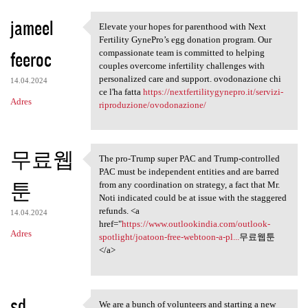
jameel
Elevate your hopes for parenthood with Next
Elevate your hopes for
Fertility GynePro’s egg donation program. Our
feeroc
compassionate team is committed to helping
couples overcome infertility challenges with
personalized care and support. ovodonazione chi
14.04.2024
ce l'ha fatta
https://nextfertilitygynepro.it/servizi-
Adres
riproduzione/ovodonazione/
무료웹
The pro-Trump super PAC and Trump-controlled
The pro-Trump super PAC and
PAC must be independent entities and are barred
툰
from any coordination on strategy, a fact that Mr.
Noti indicated could be at issue with the staggered
refunds. <a
14.04.2024
href="
https://www.outlookindia.com/outlook-
Adres
spotlight/joatoon-free-webtoon-a-pl...
무료웹툰
</a>
sd
We are a bunch of volunteers and starting a new