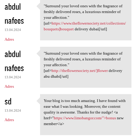
abdul
"Surround your loved ones with the fragrance of
"Surround your loved ones
freshly delivered roses, a luxurious reminder of
nafees
your affection."
[url=
https://www.theflowersociety.net/collections/
bouquets]bouquet
delivery dubai[/url]
13.04.2024
Adres
abdul
"Surround your loved ones with the fragrance of
"Surround your loved ones
freshly delivered roses, a luxurious reminder of
nafees
your affection."
[url=
http://theflowersociety.net/]flower
delivery
abu dhabi[/url]
13.04.2024
Adres
sd
Your blog is too much amazing. I have found with
Your blog is too much amazing
ease what I was looking. Moreover, the content
13.04.2024
quality is awesome. Thanks for the nudge! <a
href="
https://www.limobangor.com/">bonus
new
Adres
member</a>