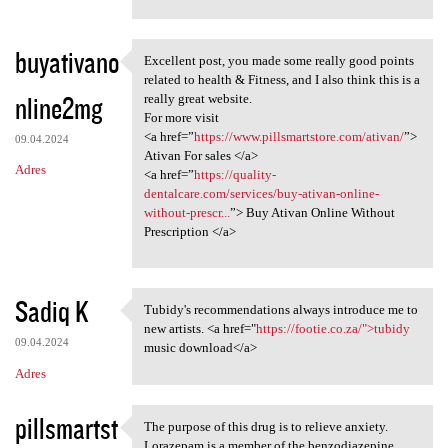
buyativano
Excellent post, you made some really good points
Excellent post, you made some
related to health & Fitness, and I also think this is a
nline2mg
really great website.
For more visit
<a href=”
https://www.pillsmartstore.com/ativan/
”>
09.04.2024
Ativan For sales </a>
Adres
<a href=”
https://quality-
dentalcare.com/services/buy-ativan-online-
without-prescr...
”> Buy Ativan Online Without
Prescription </a>
Sadiq K
Tubidy's recommendations always introduce me to
Tubidy's recommendations
new artists. <a href="
https://footie.co.za/">tubidy
09.04.2024
music download</a>
Adres
pillsmartst
The purpose of this drug is to relieve anxiety.
The purpose of this drug is
Lorazepam is a member of the benzodiazepine