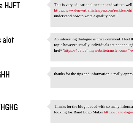
a HJFT
This is very educational content and written well
This is very educational
https://www.denvertrafficlawyer.com/reckless-dri
4
understand how to write a quality post.!
 alot
An interesting dialogue is price comment. I feel th
An interesting dialogue is
topic however usually individuals are not enough 
4
href="
https://4b8.b84.mywebsitetransfer.com/"
GHH
thanks for the tips and information..i really
thanks for the tips and
4
FHGHG
Thanks for the blog loaded with so many informa
Thanks for the blog loaded
looking for. Band Logo Maker
https://band-logo
4