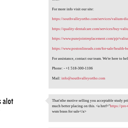
For more info visit our site:
https://southvalleyortho.com/services/valium-d
https://quality-dentalcare.com/services/buy-val
https://www.punejointreplacement.com/pjr/vali
https://www.postonlineads.com/for-sale/health-b
For assistance, contact our team. We're here to he
Phone: - +1 518-300-1106
Mail:
info@southvalleyortho.com
 alot
That'sthe motive selling you acceptable study prio
That'sthe motive selling you
much better placing on this. <a href="
https://pr
4
wsm brass for sale</a>