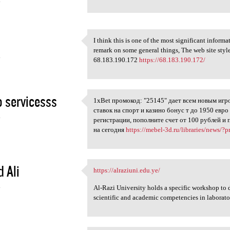
4
I think this is one of the most significant inform
I think this is one of the
remark on some general things, The web site style i
4
68.183.190.172
https://68.183.190.172/
 servicesss
1xBet промокод: "25145" дает всем новым игр
1xBet промокод: "25145" дает
ставок на спорт и казино бонус т до 1950 евр
4
регистрации, пополните счет от 100 рублей и
на сегодня
https://mebel-3d.ru/libraries/news/?
d Ali
https://alraziuni.edu.ye/
https://alraziuni.edu.ye/
4
Al-Razi University holds a specific workshop to 
scientific and academic competencies in laborat