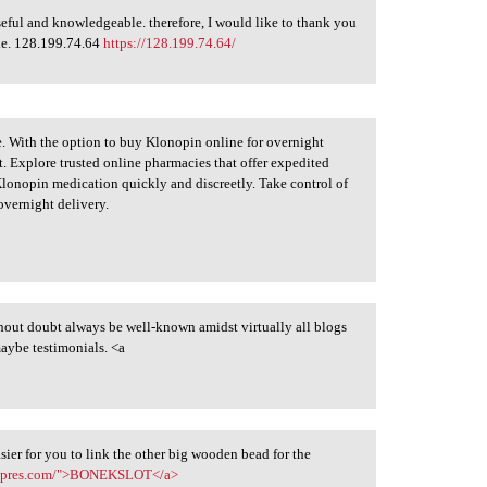
 useful and knowledgeable. therefore, I would like to thank you
cle. 128.199.74.64
https://128.199.74.64/
ife. With the option to buy Klonopin online for overnight
it. Explore trusted online pharmacies that offer expedited
Klonopin medication quickly and discreetly. Take control of
vernight delivery.
hout doubt always be well-known amidst virtually all blogs
 maybe testimonials. <a
sier for you to link the other big wooden bead for the
aexpres.com/">BONEKSLOT</a>