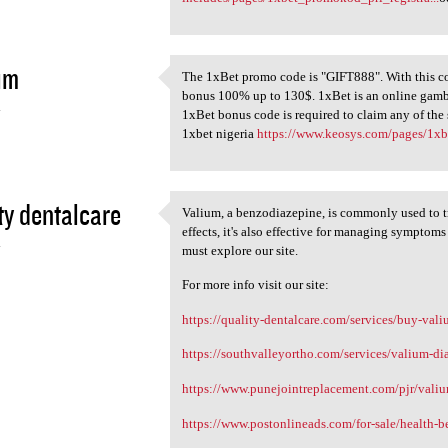
im
The 1xBet promo code is "GIFT888". With this co
The 1xBet promo code is
bonus 100% up to 130$. 1xBet is an online gam
4
1xBet bonus code is required to claim any of the 
1xbet nigeria
https://www.keosys.com/pages/1
ty dentalcare
Valium, a benzodiazepine, is commonly used to tr
Valium, a benzodiazepine, is
effects, it's also effective for managing symptom
4
must explore our site.
For more info visit our site:
https://quality-dentalcare.com/services/buy-val
https://southvalleyortho.com/services/valium-d
https://www.punejointreplacement.com/pjr/vali
https://www.postonlineads.com/for-sale/health-b