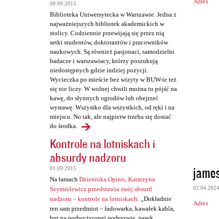
z
Adres
08.09.2015
e
Biblioteka Uniwersytecka w Warszawie. Jedna z
najważniejszych bibliotek akademickich w
stolicy. Codziennie przewijają się przez nią
setki studentów, doktorantów i pracowników
naukowych. Są również pasjonaci, samodzielni
badacze i warszawiacy, którzy poszukują
niedostępnych gdzie indziej pozycji.
Wycieczka po mieście bez wizyty w BUW-ie też
się nie liczy. W wolnej chwili można tu pójść na
kawę, do słynnych ogrodów lub obejrzeć
wystawę. Wszystko dla wszystkich, od ręki i na
miejscu. No tak, ale najpierw trzeba się dostać
do środka.
Kontrole na lotniskach i
absurdy nadzoru
james
01.09.2015
Na łamach
Dziennika Opinii, Katarzyna
02.04.202
Szymielewicz przedstawia swój absurd
nadzoru – kontrole na lotniskach
: „Dokładnie
Adres
ten sam przedmiot – ładowarka, kawałek kabla,
but na podwyższonej podeszwie, pasek,