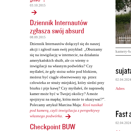
03.10.2015
Dziennik Internautów
zgłasza swój absurd
08.09.2015
Dziennik Internautów dołączył się do naszej
akcji i zgłosił nam swój przykład: „Oburzamy
kamery-b
się na inwigilację w internecie, na działania
amerykańskich służb, ale co wiemy o
K
inwigilacji na własnym podwórku? Czy
sujat
myślałeś, że gdy stoisz sobie pod blokiem,
o
możesz być ciągle obserwowany np. przez
02.04.202
m
człowieka ze straży miejskiej, który siedzi przy
biurku i pije kawę? Czy myślałeś, ile naprawdę
Adres
e
kamer może być w Twojej okolicy? A może
n
spojrzysz na mapkę, która może to ukazywać?”.
Polecamy artykuł Marcina Maja:
Ktoś nasikał
t
Fast a
pod kamerą, czyli inwigilacja z perspektywy
a
własnego podwórka
.
r
02.04.202
Checkpoint BUW