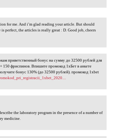
ation for me. And i’m glad reading your article. But should
s perfect, the articles is really great : D. Good job, cheers
окам приветственный бонус на сумму до 32500 рублей для
о + 150 фриспинов. Впишите промокод 1хБет в анкете
 получите бонус 130% (до 32500 рублей). промокод 1xbet
promokod_pri_registracii_1xbet_2020....
describe the laboratory program in the presence of a number of
ory medicine.