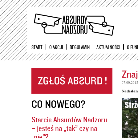
START
O AKCJI
REGULAMIN
AKTUALNOŚCI
O FUN
Znaj
07.09.201
Nadesłan
CO NOWEGO?
Starcie Absurdów Nadzoru
– jesteś na „tak” czy na
„nie”?