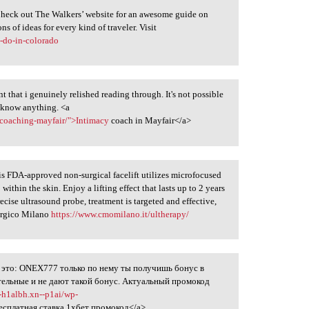
Check out The Walkers’ website for an awesome guide on
ns of ideas for every kind of traveler. Visit
o-do-in-colorado
that i genuinely relished reading through. It's not possible
o know anything. <a
-coaching-mayfair/">Intimacy
coach in Mayfair</a>
s FDA-approved non-surgical facelift utilizes microfocused
ithin the skin. Enjoy a lifting effect that lasts up to 2 years
ecise ultrasound probe, treatment is targeted and effective,
rurgico Milano
https://www.cmomilano.it/ultherapy/
 это: ONEX777 только по нему ты получишь бонус в
ительные и не дают такой бонус. Актуальный промокод
--h1albh.xn--p1ai/wp-
есплатная ставка 1хбет промокод</a>