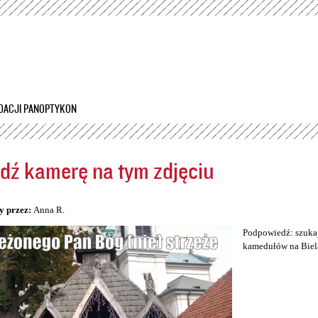
Przejdź
do
treści
DACJI PANOPTYKON
dź kamerę na tym zdjęciu
5
y przez:
Anna R.
Podpowiedź: szukaj
kamedułów na Biel