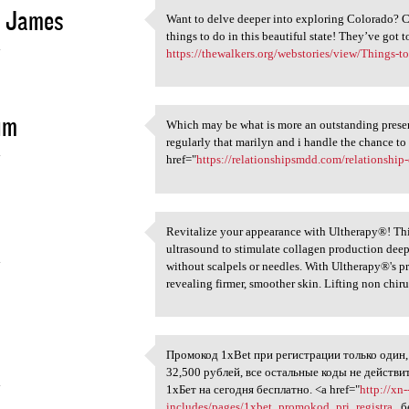
d James
Want to delve deeper into exploring Colorado? 
Want to delve deeper into
things to do in this beautiful state! They’ve got to
4
https://thewalkers.org/webstories/view/Things-t
im
Which may be what is more an outstanding present 
Which may be what is more an
regularly that marilyn and i handle the chance t
4
href="
https://relationshipsmdd.com/relationship
Revitalize your appearance with Ultherapy®! Thi
Revitalize your appearance
ultrasound to stimulate collagen production deep w
4
without scalpels or needles. With Ultherapy®'s pr
revealing firmer, smoother skin. Lifting non chi
Промокод 1xBet при регистрации только один,
Промокод 1xBet при
32,500 рублей, все остальные коды не действ
4
1хБет на сегодня бесплатно. <a href="
http://xn
includes/pages/1xbet_promokod_pri_registra...
б