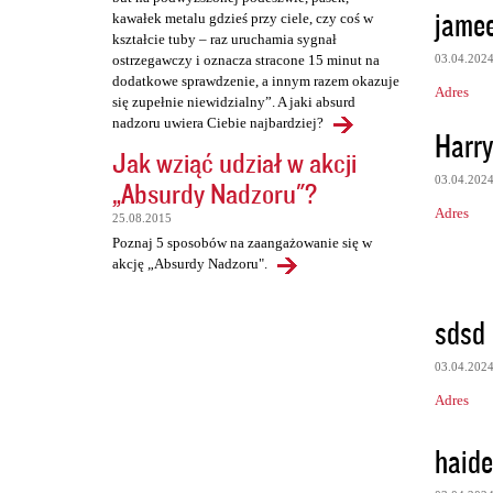
jamee
kawałek metalu gdzieś przy ciele, czy coś w
kształcie tuby – raz uruchamia sygnał
03.04.202
ostrzegawczy i oznacza stracone 15 minut na
dodatkowe sprawdzenie, a innym razem okazuje
Adres
się zupełnie niewidzialny”. A jaki absurd
nadzoru uwiera Ciebie najbardziej?
Harry
Jak wziąć udział w akcji
03.04.202
„Absurdy Nadzoru"?
Adres
25.08.2015
Poznaj 5 sposobów na zaangażowanie się w
akcję „Absurdy Nadzoru".
sdsd
03.04.202
Adres
haide