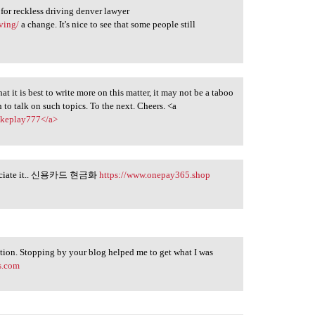
 for reckless driving denver lawyer
ving/
a change. It's nice to see that some people still
at it is best to write more on this matter, it may not be a taboo
to talk on such topics. To the next. Cheers. <a
>okeplay777</a>
 appreciate it.. 신용카드 현금화
https://www.onepay365.shop
tion. Stopping by your blog helped me to get what I was
s.com