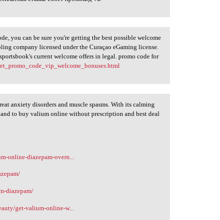
de, you can be sure you're getting the best possible welcome
bling company licensed under the Curaçao eGaming license.
sportsbook's current welcome offers in legal. promo code for
xbet_promo_code_vip_welcome_bonuses.html
eat anxiety disorders and muscle spasms. With its calming
s and to buy valium online without prescription and best deal
ium-online-diazepam-overn...
iazepam/
um-diazepam/
eauty/get-valium-online-w...