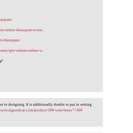
iazepam/
ium-online-diazepam-overn...
um-diazepam/
eauty/get-valium-online-w...
lp!
r to designing. It is additionally doable to put in writing
o-tacticalgunshop.com/product/300-wsm-brass/">300