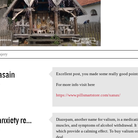
ajery
asain
Excellent post, you made some really good points, 
Excellent post, you made some
4
For more info visit here
https://www.pillsmartstore.com/xanax/
nxiety re...
Diazepam, another name for valium, is a medicatio
Diazepam, another name for
muscles, and symptoms of alcohol withdrawal. It 
4
which provide a calming effect. To buy valium onl
deal.