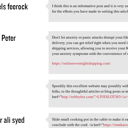
ls feerock
I think this is an informative post and it is very
I think this is an
for the efforts you have made in writing this arti
4
 Peter
Don't let anxiety or panic attacks disrupt your l
Don't let anxiety or panic
delivery, you can get relief right when you need 
4
shipping services, allowing you to receive your 
your anxiety symptoms with the convenience of o
https://onlineovernightshipping.com/
Speedily this excellent website may possibly wit
Speedily this excellent
folks, to the thoughtful articles or blog posts or
4
href="
http://robbyfox.com/">LIVESLOT365</a>
r ali syed
Slide small cooking pot in the cable to make it ea
Slide small cooking pot in
conclude with the cord. <a href="
https://timik