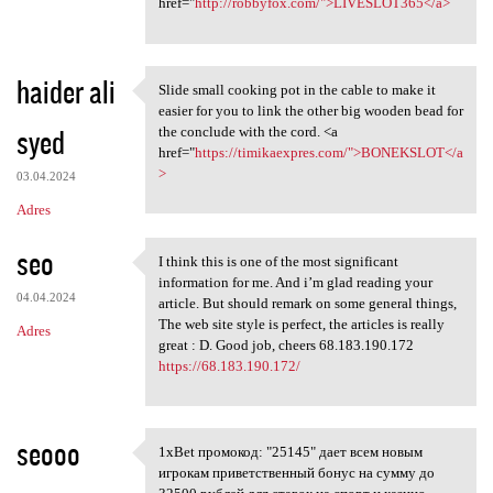
href="
http://robbyfox.com/">LIVESLOT365</a>
haider ali
Slide small cooking pot in the cable to make it
Slide small cooking pot in
easier for you to link the other big wooden bead for
syed
the conclude with the cord. <a
href="
https://timikaexpres.com/">BONEKSLOT</a
>
03.04.2024
Adres
seo
I think this is one of the most significant
I think this is one of the
information for me. And i’m glad reading your
04.04.2024
article. But should remark on some general things,
The web site style is perfect, the articles is really
Adres
great : D. Good job, cheers 68.183.190.172
https://68.183.190.172/
seooo
1xBet промокод: "25145" дает всем новым
1xBet промокод: "25145" дает
игрокам приветственный бонус на сумму до