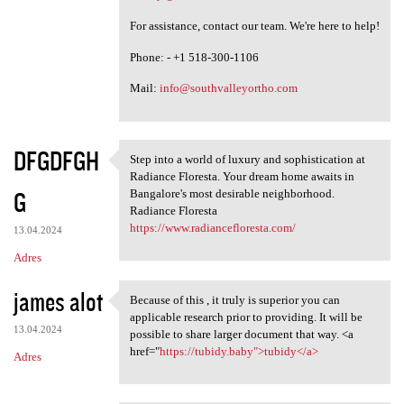
For assistance, contact our team. We're here to help!
Phone: - +1 518-300-1106
Mail:
info@southvalleyortho.com
DFGDFGH
Step into a world of luxury and sophistication at
Step into a world of luxury
Radiance Floresta. Your dream home awaits in
G
Bangalore's most desirable neighborhood.
Radiance Floresta
https://www.radiancefloresta.com/
13.04.2024
Adres
james alot
Because of this , it truly is superior you can
Because of this , it truly is
applicable research prior to providing. It will be
13.04.2024
possible to share larger document that way. <a
href="
https://tubidy.baby">tubidy</a>
Adres