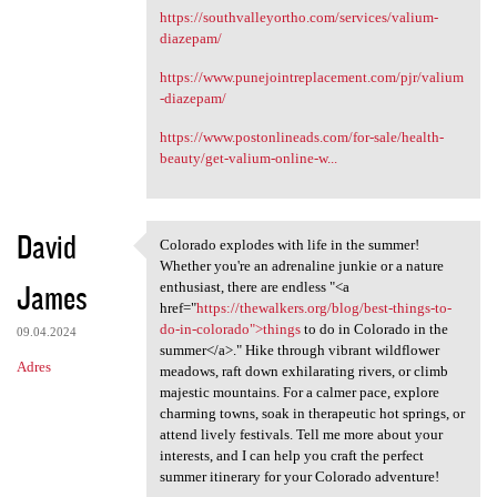
https://southvalleyortho.com/services/valium-
diazepam/
https://www.punejointreplacement.com/pjr/valium
-diazepam/
https://www.postonlineads.com/for-sale/health-
beauty/get-valium-online-w...
David
Colorado explodes with life in the summer!
Colorado explodes with life
Whether you're an adrenaline junkie or a nature
James
enthusiast, there are endless "<a
href="
https://thewalkers.org/blog/best-things-to-
do-in-colorado">things
to do in Colorado in the
09.04.2024
summer</a>." Hike through vibrant wildflower
Adres
meadows, raft down exhilarating rivers, or climb
majestic mountains. For a calmer pace, explore
charming towns, soak in therapeutic hot springs, or
attend lively festivals. Tell me more about your
interests, and I can help you craft the perfect
summer itinerary for your Colorado adventure!