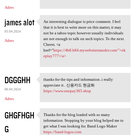
Adres
james alot
An interesting dialogue is price comment. I feel
An interesting dialogue is
that it is best to write more on this matter, it may
05.04.2024
not be a taboo topic however usually individuals
are not enough to talk on such topics. To the next.
Adres
Cheers. <a
href="
https://4b8.b84.mywebsitetransfer.com/">ok
eplay777</a>
DGGGHH
thanks for the tips and information..i really
thanks for the tips and
appreciate it.. 신용카드 현금화
06.04.2024
https://www.onepay365.shop
Adres
GHGFHGH
Thanks for the blog loaded with so many
Thanks for the blog loaded
information. Stopping by your blog helped me to
G
get what I was looking for. Band Logo Maker
https://band-logos.com