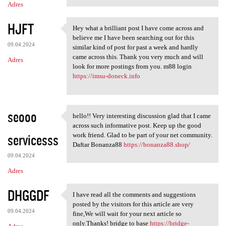
Adres
HJFT
Hey what a brilliant post I have come across and
Hey what a brilliant post I
believe me I have been searching out for this
09.04.2024
similar kind of post for past a week and hardly
came across this. Thank you very much and will
Adres
look for more postings from you. m88 login
https://imsu-doneck.info
seooo
hello!! Very interesting discussion glad that I came
hello!! Very interesting
across such informative post. Keep up the good
servicesss
work friend. Glad to be part of your net community.
Daftar Bonanza88
https://bonanza88.shop/
09.04.2024
Adres
DHGGDF
I have read all the comments and suggestions
I have read all the comments
posted by the visitors for this article are very
09.04.2024
fine,We will wait for your next article so
only.Thanks! bridge to base
https://bridge-