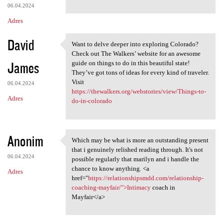
06.04.2024
Adres
David
Want to delve deeper into exploring Colorado?
Want to delve deeper into
Check out The Walkers’ website for an awesome
James
guide on things to do in this beautiful state!
They’ve got tons of ideas for every kind of traveler.
Visit
06.04.2024
https://thewalkers.org/webstories/view/Things-to-
Adres
do-in-colorado
Anonim
Which may be what is more an outstanding present
Which may be what is more an
that i genuinely relished reading through. It's not
06.04.2024
possible regularly that marilyn and i handle the
chance to know anything. <a
Adres
href="
https://relationshipsmdd.com/relationship-
coaching-mayfair/">Intimacy
coach in
Mayfair</a>