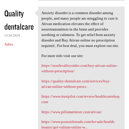
Quality
Anxiety disorder is a common disorder among
Anxiety disorder is a common
people, and many people are struggling to cure it.
dentalcare
Ativan medication elevates the effect of
neurotransmitters in the brain and provides
soothing or calmness. To get relief from anxiety
13.04.2024
disorder and Buy Ativan online no prescription
Adres
required , For best deal, you must explore our site.
For more info visit our site:
https://southvalleyortho.com/buy-ativan-online-
without-prescription/
https://quality-dentalcare.com/services/buy-
ativan-online-without-prescr...
https://www.trustpilot.com/review/healthcureshop.
com
https://www.pillsmartstore.com/ativan/
https://www.postonlineads.com/for-sale/health-
beauty/get-valium-online-w...