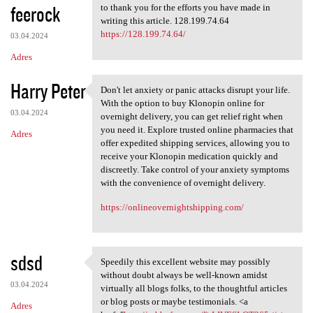
feerock
to thank you for the efforts you have made in
writing this article. 128.199.74.64
https://128.199.74.64/
03.04.2024
Adres
Harry Peter
Don't let anxiety or panic attacks disrupt your life.
Don't let anxiety or panic
With the option to buy Klonopin online for
03.04.2024
overnight delivery, you can get relief right when
you need it. Explore trusted online pharmacies that
Adres
offer expedited shipping services, allowing you to
receive your Klonopin medication quickly and
discreetly. Take control of your anxiety symptoms
with the convenience of overnight delivery.
https://onlineovernightshipping.com/
sdsd
Speedily this excellent website may possibly
Speedily this excellent
without doubt always be well-known amidst
03.04.2024
virtually all blogs folks, to the thoughtful articles
or blog posts or maybe testimonials. <a
Adres