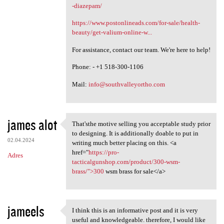
-diazepam/
https://www.postonlineads.com/for-sale/health-
beauty/get-valium-online-w...
For assistance, contact our team. We're here to help!
Phone: - +1 518-300-1106
Mail:
info@southvalleyortho.com
james alot
That'sthe motive selling you acceptable study prior
That'sthe motive selling you
to designing. It is additionally doable to put in
02.04.2024
writing much better placing on this. <a
href="
https://pro-
Adres
tacticalgunshop.com/product/300-wsm-
brass/">300
wsm brass for sale</a>
jameels
I think this is an informative post and it is very
I think this is an
useful and knowledgeable. therefore, I would like