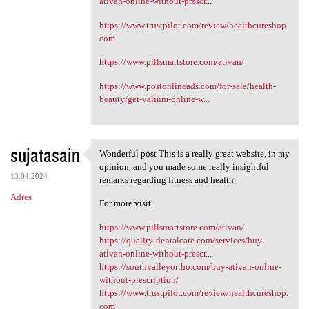
ativan-online-without-prescr...
https://www.trustpilot.com/review/healthcureshop.
com
https://www.pillsmartstore.com/ativan/
https://www.postonlineads.com/for-sale/health-
beauty/get-valium-online-w...
sujatasain
Wonderful post This is a really great website, in my
Wonderful post This is a
opinion, and you made some really insightful
13.04.2024
remarks regarding fitness and health.
Adres
For more visit
https://www.pillsmartstore.com/ativan/
https://quality-dentalcare.com/services/buy-
ativan-online-without-prescr...
https://southvalleyortho.com/buy-ativan-online-
without-prescription/
https://www.trustpilot.com/review/healthcureshop.
com