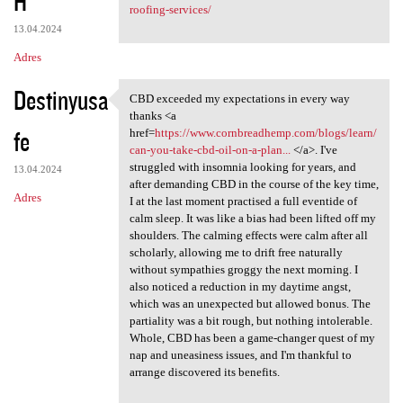
H
roofing-services/
13.04.2024
Adres
Destinyusa
CBD exceeded my expectations in every way
CBD exceeded my expectations
thanks <a
fe
href=
https://www.cornbreadhemp.com/blogs/learn/
can-you-take-cbd-oil-on-a-plan...
</a>. I've
struggled with insomnia looking for years, and
13.04.2024
after demanding CBD in the course of the key time,
Adres
I at the last moment practised a full eventide of
calm sleep. It was like a bias had been lifted off my
shoulders. The calming effects were calm after all
scholarly, allowing me to drift free naturally
without sympathies groggy the next morning. I
also noticed a reduction in my daytime angst,
which was an unexpected but allowed bonus. The
partiality was a bit rough, but nothing intolerable.
Whole, CBD has been a game-changer quest of my
nap and uneasiness issues, and I'm thankful to
arrange discovered its benefits.