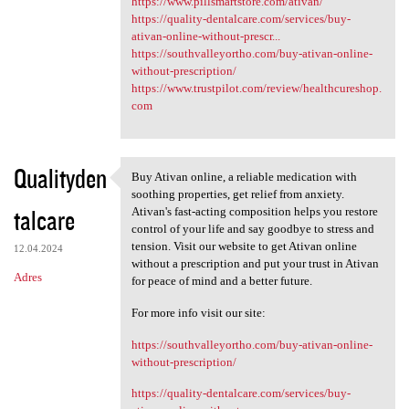
https://www.pillsmartstore.com/ativan/
https://quality-dentalcare.com/services/buy-
ativan-online-without-prescr...
https://southvalleyortho.com/buy-ativan-online-
without-prescription/
https://www.trustpilot.com/review/healthcureshop.
com
Qualityden
Buy Ativan online, a reliable medication with
Buy Ativan online, a reliable
soothing properties, get relief from anxiety.
talcare
Ativan's fast-acting composition helps you restore
control of your life and say goodbye to stress and
tension. Visit our website to get Ativan online
12.04.2024
without a prescription and put your trust in Ativan
Adres
for peace of mind and a better future.
For more info visit our site:
https://southvalleyortho.com/buy-ativan-online-
without-prescription/
https://quality-dentalcare.com/services/buy-