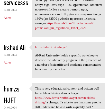
servicesss
32500 рублей для ставок на спорт и казино
бонус т до 1950 евро + 150 фриспинов. Впишите
промокод 1хБет в анкете регистрации,
04.04.2024
пополните счет от 100 рублей и получите бонус
Adres
130% (до 32500 рублей). промокод 1xbet на
сегодня
https://mebel-3d.ru/libraries/news/?
promokod_pri_registracii_1xbet_2020....
Irshad Ali
https://alraziuni.edu.ye/
https://alraziuni.edu.ye/
04.04.2024
Al-Razi University holds a specific workshop to
describe the laboratory program in the presence of
Adres
a number of scientific and academic competencies
in laboratory medicine.
humza
This is very educational content and written well
This is very educational
for reckless driving denver lawyer
HJFT
https://www.denvertrafficlawyer.com/reckless-
driving/
a change. It's nice to see that some people
still understand how to write a quality post.!
04.04.2024