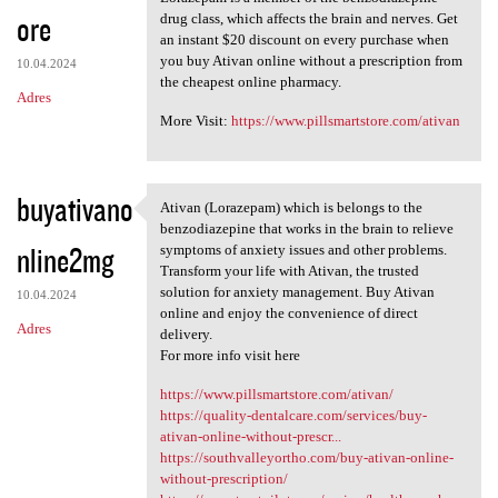
ore
drug class, which affects the brain and nerves. Get
an instant $20 discount on every purchase when
you buy Ativan online without a prescription from
10.04.2024
the cheapest online pharmacy.
Adres
More Visit:
https://www.pillsmartstore.com/ativan
buyativano
Ativan (Lorazepam) which is belongs to the
Ativan (Lorazepam) which is
benzodiazepine that works in the brain to relieve
nline2mg
symptoms of anxiety issues and other problems.
Transform your life with Ativan, the trusted
solution for anxiety management. Buy Ativan
10.04.2024
online and enjoy the convenience of direct
Adres
delivery.
For more info visit here
https://www.pillsmartstore.com/ativan/
https://quality-dentalcare.com/services/buy-
ativan-online-without-prescr...
https://southvalleyortho.com/buy-ativan-online-
without-prescription/