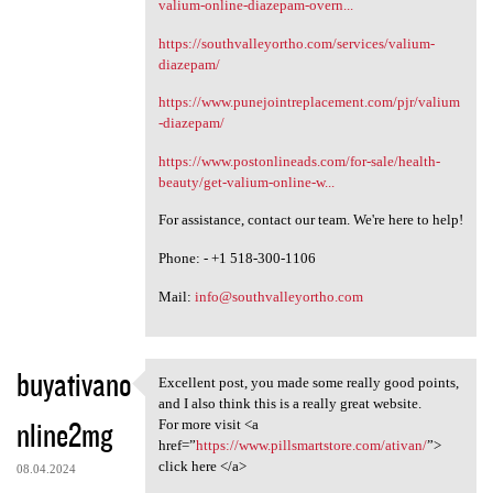
valium-online-diazepam-overn...
https://southvalleyortho.com/services/valium-
diazepam/
https://www.punejointreplacement.com/pjr/valium
-diazepam/
https://www.postonlineads.com/for-sale/health-
beauty/get-valium-online-w...
For assistance, contact our team. We're here to help!
Phone: - +1 518-300-1106
Mail:
info@southvalleyortho.com
buyativano
Excellent post, you made some really good points,
Excellent post, you made some
and I also think this is a really great website.
nline2mg
For more visit <a
href=”
https://www.pillsmartstore.com/ativan/
”>
click here </a>
08.04.2024