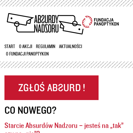
Przejdź
do
treści
START
O AKCJI
REGULAMIN
AKTUALNOŚCI
O FUNDACJI PANOPTYKON
CO NOWEGO?
Starcie Absurdów Nadzoru – jesteś na „tak”