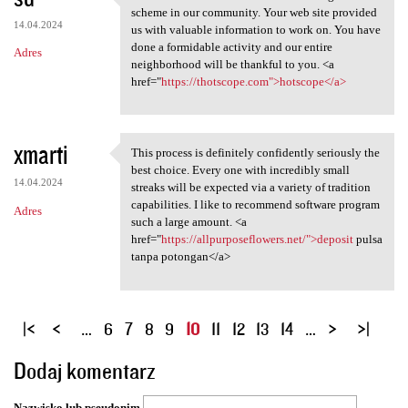
We are a bunch of volunteers
scheme in our community. Your web site provided
14.04.2024
us with valuable information to work on. You have
done a formidable activity and our entire
Adres
neighborhood will be thankful to you. <a
href="
https://thotscope.com">hotscope</a>
xmarti
This process is definitely confidently seriously the
This process is definitely
best choice. Every one with incredibly small
14.04.2024
streaks will be expected via a variety of tradition
capabilities. I like to recommend software program
Adres
such a large amount. <a
href="
https://allpurposeflowers.net/">deposit
pulsa
tanpa potongan</a>
S
…
6
7
8
9
10
11
12
13
14
…
t
Dodaj komentarz
r
o
Nazwisko lub pseudonim