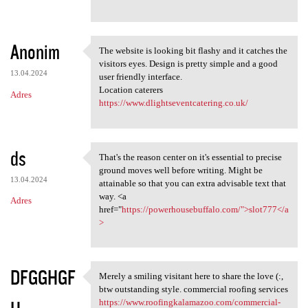
Anonim
The website is looking bit flashy and it catches the
The website is looking bit
visitors eyes. Design is pretty simple and a good
13.04.2024
user friendly interface.
Location caterers
Adres
https://www.dlightseventcatering.co.uk/
ds
That's the reason center on it's essential to precise
That's the reason center on
ground moves well before writing. Might be
13.04.2024
attainable so that you can extra advisable text that
way. <a
Adres
href="
https://powerhousebuffalo.com/">slot777</a
>
DFGGHGF
Merely a smiling visitant here to share the love (:,
Merely a smiling visitant
btw outstanding style. commercial roofing services
https://www.roofingkalamazoo.com/commercial-