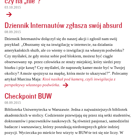
czy na „nie”?
03.10.2015
Dziennik Internautów zgłasza swój absurd
08.09.2015
Dziennik Internautów dołączył się do naszej akcji i zgłosił nam swój
przykład: „Oburzamy się na inwigilację w internecie, na działania
amerykańskich służb, ale co wiemy o inwigilacji na własnym podwórku?
Czy myślałeś, że gdy stoisz sobie pod blokiem, możesz być ciągle
obserwowany np. przez człowieka ze straży miejskiej, który siedzi przy
biurku i pije kawę? Czy myślałeś, ile naprawdę kamer może być w Twojej
okolicy? A może spojrzysz na mapkę, która może to ukazywać?”. Polecamy
artykuł Marcina Maja:
Ktoś nasikał pod kamerą, czyli inwigilacja z
perspektywy własnego podwórka
.
Checkpoint BUW
08.09.2015
Biblioteka Uniwersytecka w Warszawie. Jedna z najważniejszych bibliotek
akademickich w stolicy. Codziennie przewijają się przez nią setki studentów,
doktorantów i pracowników naukowych. Są również pasjonaci, samodzielni
badacze i warszawiacy, którzy poszukują niedostępnych gdzie indziej
pozycji. Wycieczka po mieście bez wizyty w BUW-ie też się nie liczy. W