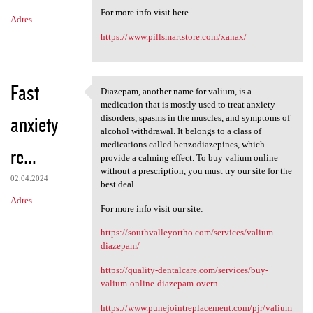
m
For more info visit here
Adres
e
https://www.pillsmartstore.com/xanax/
n
t
a
Fast
Diazepam, another name for valium, is a
Diazepam, another name for
r
medication that is mostly used to treat anxiety
anxiety
disorders, spasms in the muscles, and symptoms of
z
alcohol withdrawal. It belongs to a class of
e
medications called benzodiazepines, which
re...
provide a calming effect. To buy valium online
without a prescription, you must try our site for the
02.04.2024
best deal.
Adres
For more info visit our site:
https://southvalleyortho.com/services/valium-
diazepam/
https://quality-dentalcare.com/services/buy-
valium-online-diazepam-overn...
https://www.punejointreplacement.com/pjr/valium