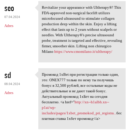
seo
Revitalize your appearance with Ultherapy®! This
Revitalize your appearance
FDA-approved non-surgical facelift utilizes
07.04.2024
microfocused ultrasound to stimulate collagen
production deep within the skin. Enjoy a lifting
Adres
effect that lasts up to 2 years without scalpels or
needles. With Ultherapy®'s precise ultrasound
probe, treatment is targeted and effective, revealing
firmer, smoother skin. Lifting non chirurgico
Milano
https://www.cmomilano.it/ultherapy/
sd
Промокод 1xBet при регистрации только один,
Промокод 1xBet при
это: ONEX777 только по нему ты получишь
08.04.2024
бонус в 32,500 рублей, все остальные коды не
действительные и не дают такой бонус.
Adres
Актуальный промокод 1хБет на сегодня
бесплатно. <a href="
http://xn--h1albh.xn--
p1ai/wp-
includes/pages/1xbet_promokod_pri_registra...
бес
платная ставка 1хбет промокод</a>