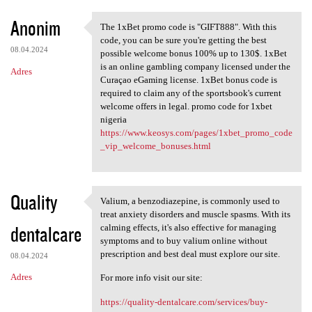
Anonim
The 1xBet promo code is "GIFT888". With this
The 1xBet promo code is
code, you can be sure you're getting the best
08.04.2024
possible welcome bonus 100% up to 130$. 1xBet
is an online gambling company licensed under the
Adres
Curaçao eGaming license. 1xBet bonus code is
required to claim any of the sportsbook's current
welcome offers in legal. promo code for 1xbet
nigeria
https://www.keosys.com/pages/1xbet_promo_code
_vip_welcome_bonuses.html
Quality
Valium, a benzodiazepine, is commonly used to
Valium, a benzodiazepine, is
treat anxiety disorders and muscle spasms. With its
dentalcare
calming effects, it's also effective for managing
symptoms and to buy valium online without
prescription and best deal must explore our site.
08.04.2024
Adres
For more info visit our site:
https://quality-dentalcare.com/services/buy-