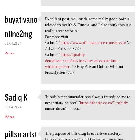
buyativano
Excellent post, you made some really good points
Excellent post, you made some
related to health & Fitness, and I also think this is a
nline2mg
really great website.
For more visit
<a href=”
https://www.pillsmartstore.com/ativan/
”>
09.04.2024
Ativan For sales </a>
Adres
<a href=”
https://quality-
dentalcare.com/services/buy-ativan-online-
without-prescr...
”> Buy Ativan Online Without
Prescription </a>
Sadiq K
Tubidy's recommendations always introduce me to
Tubidy's recommendations
new artists. <a href="
https://footie.co.za/">tubidy
09.04.2024
music download</a>
Adres
pillsmartst
The purpose of this drug is to relieve anxiety.
The purpose of this drug is
Lorazepam is a member of the benzodiazepine