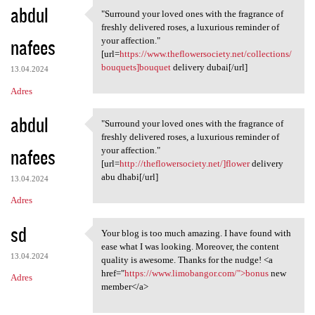
abdul
"Surround your loved ones with the fragrance of
"Surround your loved ones
freshly delivered roses, a luxurious reminder of
nafees
your affection."
[url=
https://www.theflowersociety.net/collections/
bouquets]bouquet
delivery dubai[/url]
13.04.2024
Adres
abdul
"Surround your loved ones with the fragrance of
"Surround your loved ones
freshly delivered roses, a luxurious reminder of
nafees
your affection."
[url=
http://theflowersociety.net/]flower
delivery
abu dhabi[/url]
13.04.2024
Adres
sd
Your blog is too much amazing. I have found with
Your blog is too much amazing
ease what I was looking. Moreover, the content
13.04.2024
quality is awesome. Thanks for the nudge! <a
href="
https://www.limobangor.com/">bonus
new
Adres
member</a>