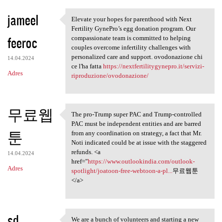
jameel
Elevate your hopes for parenthood with Next
Elevate your hopes for
Fertility GynePro’s egg donation program. Our
feeroc
compassionate team is committed to helping
couples overcome infertility challenges with
personalized care and support. ovodonazione chi
14.04.2024
ce l'ha fatta
https://nextfertilitygynepro.it/servizi-
Adres
riproduzione/ovodonazione/
무료웹
The pro-Trump super PAC and Trump-controlled
The pro-Trump super PAC and
PAC must be independent entities and are barred
툰
from any coordination on strategy, a fact that Mr.
Noti indicated could be at issue with the staggered
refunds. <a
14.04.2024
href="
https://www.outlookindia.com/outlook-
Adres
spotlight/joatoon-free-webtoon-a-pl...
무료웹툰
</a>
sd
We are a bunch of volunteers and starting a new