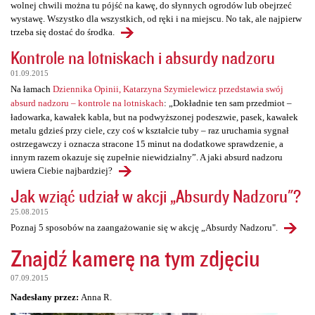
wolnej chwili można tu pójść na kawę, do słynnych ogrodów lub obejrzeć
wystawę. Wszystko dla wszystkich, od ręki i na miejscu. No tak, ale najpierw
trzeba się dostać do środka.
Kontrole na lotniskach i absurdy nadzoru
01.09.2015
Na łamach
Dziennika Opinii, Katarzyna Szymielewicz przedstawia swój
absurd nadzoru – kontrole na lotniskach
: „Dokładnie ten sam przedmiot –
ładowarka, kawałek kabla, but na podwyższonej podeszwie, pasek, kawałek
metalu gdzieś przy ciele, czy coś w kształcie tuby – raz uruchamia sygnał
ostrzegawczy i oznacza stracone 15 minut na dodatkowe sprawdzenie, a
innym razem okazuje się zupełnie niewidzialny”. A jaki absurd nadzoru
uwiera Ciebie najbardziej?
Jak wziąć udział w akcji „Absurdy Nadzoru"?
25.08.2015
Poznaj 5 sposobów na zaangażowanie się w akcję „Absurdy Nadzoru".
Znajdź kamerę na tym zdjęciu
07.09.2015
Nadesłany przez:
Anna R.