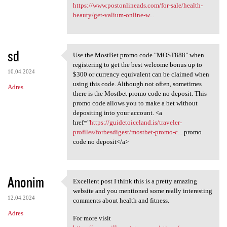
https://www.postonlineads.com/for-sale/health-
beauty/get-valium-online-w...
sd
Use the MostBet promo code "MOST888" when
Use the MostBet promo code
registering to get the best welcome bonus up to
10.04.2024
$300 or currency equivalent can be claimed when
using this code. Although not often, sometimes
Adres
there is the Mostbet promo code no deposit. This
promo code allows you to make a bet without
depositing into your account. <a
href="
https://guidetoiceland.is/traveler-
profiles/forbesdigest/mostbet-promo-c...
promo
code no deposit</a>
Anonim
Excellent post I think this is a pretty amazing
Excellent post I think this
website and you mentioned some really interesting
12.04.2024
comments about health and fitness.
Adres
For more visit