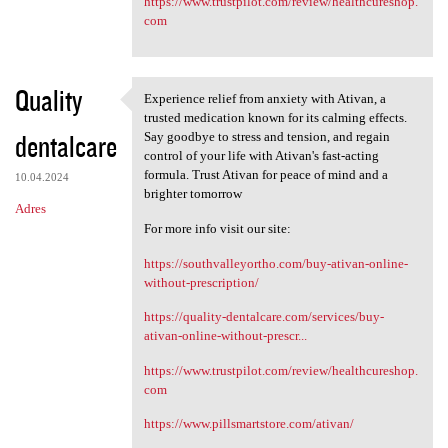
https://www.trustpilot.com/review/healthcureshop.
com
Quality
Experience relief from anxiety with Ativan, a
Experience relief from
trusted medication known for its calming effects.
dentalcare
Say goodbye to stress and tension, and regain
control of your life with Ativan's fast-acting
formula. Trust Ativan for peace of mind and a
10.04.2024
brighter tomorrow
Adres
For more info visit our site:
https://southvalleyortho.com/buy-ativan-online-
without-prescription/
https://quality-dentalcare.com/services/buy-
ativan-online-without-prescr...
https://www.trustpilot.com/review/healthcureshop.
com
https://www.pillsmartstore.com/ativan/