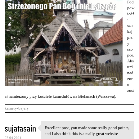
Pod
pow
iedź
:
szu
kaj
prz
y
szo
pce.
Abs
urd
nad
zor
u
zost
ał namierzony przy kościele kamedułów na Bielanach (Warszawa).
kamery-bajery
K
sujatasain
Excellent post, you made some really good points,
Excellent post, you made some
o
and I also think this is a really great website.
02.04.2024