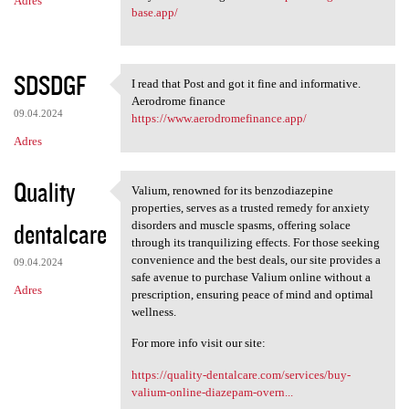
Adres
base.app/
SDSDGF
I read that Post and got it fine and informative.
I read that Post and got it
Aerodrome finance
09.04.2024
https://www.aerodromefinance.app/
Adres
Quality
Valium, renowned for its benzodiazepine
Valium, renowned for its
properties, serves as a trusted remedy for anxiety
dentalcare
disorders and muscle spasms, offering solace
through its tranquilizing effects. For those seeking
convenience and the best deals, our site provides a
09.04.2024
safe avenue to purchase Valium online without a
Adres
prescription, ensuring peace of mind and optimal
wellness.
For more info visit our site:
https://quality-dentalcare.com/services/buy-
valium-online-diazepam-overn...