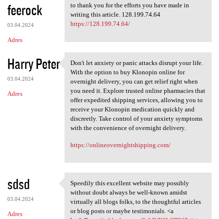
feerock
to thank you for the efforts you have made in
writing this article. 128.199.74.64
https://128.199.74.64/
03.04.2024
Adres
Harry Peter
Don't let anxiety or panic attacks disrupt your life.
Don't let anxiety or panic
With the option to buy Klonopin online for
03.04.2024
overnight delivery, you can get relief right when
you need it. Explore trusted online pharmacies that
Adres
offer expedited shipping services, allowing you to
receive your Klonopin medication quickly and
discreetly. Take control of your anxiety symptoms
with the convenience of overnight delivery.
https://onlineovernightshipping.com/
sdsd
Speedily this excellent website may possibly
Speedily this excellent
without doubt always be well-known amidst
03.04.2024
virtually all blogs folks, to the thoughtful articles
or blog posts or maybe testimonials. <a
Adres