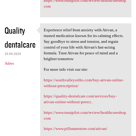
https://www.trustpilot.com/review/healthcureshop.
com
Quality
Experience relief from anxiety with Ativan, a
Experience relief from
trusted medication known for its calming effects.
dentalcare
Say goodbye to stress and tension, and regain
control of your life with Ativan's fast-acting
formula. Trust Ativan for peace of mind and a
10.04.2024
brighter tomorrow
Adres
For more info visit our site:
https://southvalleyortho.com/buy-ativan-online-
without-prescription/
https://quality-dentalcare.com/services/buy-
ativan-online-without-prescr...
https://www.trustpilot.com/review/healthcureshop.
com
https://www.pillsmartstore.com/ativan/