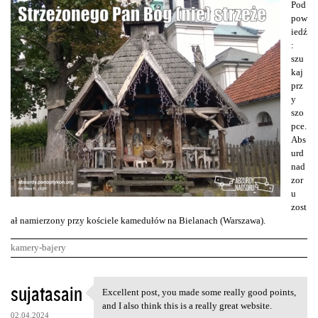
Pod
pow
iedź
:
szu
kaj
prz
y
szo
pce.
Abs
urd
nad
zor
u
zost
ał namierzony przy kościele kamedułów na Bielanach (Warszawa).
kamery-bajery
K
sujatasain
Excellent post, you made some really good points,
Excellent post, you made some
o
and I also think this is a really great website.
02.04.2024