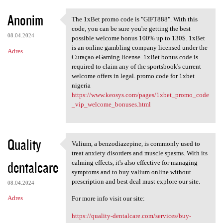
Anonim
The 1xBet promo code is "GIFT888". With this
The 1xBet promo code is
code, you can be sure you're getting the best
08.04.2024
possible welcome bonus 100% up to 130$. 1xBet
is an online gambling company licensed under the
Adres
Curaçao eGaming license. 1xBet bonus code is
required to claim any of the sportsbook's current
welcome offers in legal. promo code for 1xbet
nigeria
https://www.keosys.com/pages/1xbet_promo_code
_vip_welcome_bonuses.html
Quality
Valium, a benzodiazepine, is commonly used to
Valium, a benzodiazepine, is
treat anxiety disorders and muscle spasms. With its
dentalcare
calming effects, it's also effective for managing
symptoms and to buy valium online without
prescription and best deal must explore our site.
08.04.2024
Adres
For more info visit our site:
https://quality-dentalcare.com/services/buy-