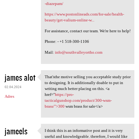
-diazepam/
https://www.postonlineads.com/for-sale/health-
beauty/get-valium-online-w...
For assistance, contact our team. We're here to help!
Phone: - +1 518-300-1106
Mail:
info@southvalleyortho.com
james alot
That'sthe motive selling you acceptable study prior
That'sthe motive selling you
to designing. It is additionally doable to put in
02.04.2024
writing much better placing on this. <a
href="
https://pro-
Adres
tacticalgunshop.com/product/300-wsm-
brass/">300
wsm brass for sale</a>
jameels
I think this is an informative post and it is very
I think this is an
useful and knowledgeable. therefore, I would like