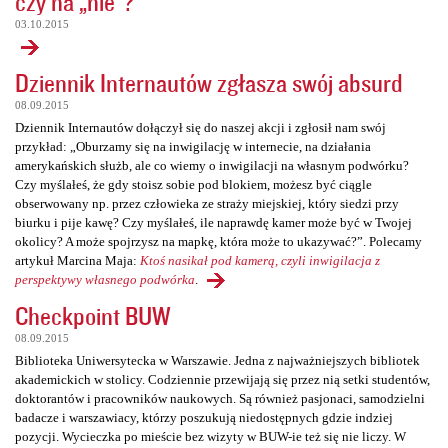
czy na „nie”?
03.10.2015
Dziennik Internautów zgłasza swój absurd
08.09.2015
Dziennik Internautów dołączył się do naszej akcji i zgłosił nam swój
przykład: „Oburzamy się na inwigilację w internecie, na działania
amerykańskich służb, ale co wiemy o inwigilacji na własnym podwórku?
Czy myślałeś, że gdy stoisz sobie pod blokiem, możesz być ciągle
obserwowany np. przez człowieka ze straży miejskiej, który siedzi przy
biurku i pije kawę? Czy myślałeś, ile naprawdę kamer może być w Twojej
okolicy? A może spojrzysz na mapkę, która może to ukazywać?”. Polecamy
artykuł Marcina Maja:
Ktoś nasikał pod kamerą, czyli inwigilacja z
perspektywy własnego podwórka
.
Checkpoint BUW
08.09.2015
Biblioteka Uniwersytecka w Warszawie. Jedna z najważniejszych bibliotek
akademickich w stolicy. Codziennie przewijają się przez nią setki studentów,
doktorantów i pracowników naukowych. Są również pasjonaci, samodzielni
badacze i warszawiacy, którzy poszukują niedostępnych gdzie indziej
pozycji. Wycieczka po mieście bez wizyty w BUW-ie też się nie liczy. W