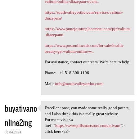
valium-online-diazepam-overn...
https://southvalleyortho.com/services/valium-
diazepam/
https://www.punejointreplacement.com/pjr/valium
-diazepam/
https://www.postonlineads.com/for-sale/health-
beauty/get-valium-online-w...
For assistance, contact our team. We're here to help!
Phone: - +1 518-300-1106
Mail:
info@southvalleyortho.com
buyativano
Excellent post, you made some really good points,
Excellent post, you made some
and I also think this is a really great website.
nline2mg
For more visit <a
href=”
https://www.pillsmartstore.com/ativan/
”>
click here </a>
08.04.2024