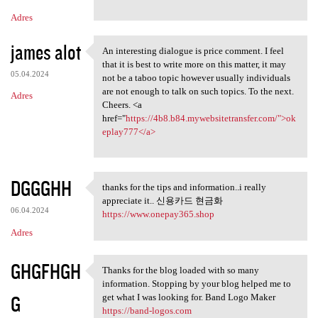
Adres
james alot
An interesting dialogue is price comment. I feel
An interesting dialogue is
that it is best to write more on this matter, it may
05.04.2024
not be a taboo topic however usually individuals
are not enough to talk on such topics. To the next.
Adres
Cheers. <a
href="
https://4b8.b84.mywebsitetransfer.com/">ok
eplay777</a>
DGGGHH
thanks for the tips and information..i really
thanks for the tips and
appreciate it.. 신용카드 현금화
06.04.2024
https://www.onepay365.shop
Adres
GHGFHGH
Thanks for the blog loaded with so many
Thanks for the blog loaded
information. Stopping by your blog helped me to
G
get what I was looking for. Band Logo Maker
https://band-logos.com