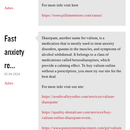
m
For more info visit here
Adres
e
https://www.pillsmartstore.com/xanax/
n
t
a
Fast
Diazepam, another name for valium, is a
Diazepam, another name for
r
medication that is mostly used to treat anxiety
anxiety
disorders, spasms in the muscles, and symptoms of
z
alcohol withdrawal. It belongs to a class of
e
medications called benzodiazepines, which
re...
provide a calming effect. To buy valium online
without a prescription, you must try our site for the
02.04.2024
best deal.
Adres
For more info visit our site:
https://southvalleyortho.com/services/valium-
diazepam/
https://quality-dentalcare.com/services/buy-
valium-online-diazepam-overn...
https://www.punejointreplacement.com/pjr/valium