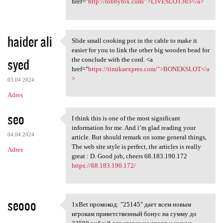
href="
http://robbyfox.com/">LIVESLOT365</a>
haider ali
Slide small cooking pot in the cable to make it
Slide small cooking pot in
easier for you to link the other big wooden bead for
syed
the conclude with the cord. <a
href="
https://timikaexpres.com/">BONEKSLOT</a
>
03.04.2024
Adres
seo
I think this is one of the most significant
I think this is one of the
information for me. And i’m glad reading your
04.04.2024
article. But should remark on some general things,
The web site style is perfect, the articles is really
Adres
great : D. Good job, cheers 68.183.190.172
https://68.183.190.172/
seooo
1xBet промокод: "25145" дает всем новым
1xBet промокод: "25145" дает
игрокам приветственный бонус на сумму до