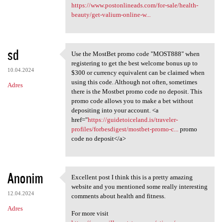
https://www.postonlineads.com/for-sale/health-
beauty/get-valium-online-w...
sd
Use the MostBet promo code "MOST888" when
Use the MostBet promo code
registering to get the best welcome bonus up to
10.04.2024
$300 or currency equivalent can be claimed when
using this code. Although not often, sometimes
Adres
there is the Mostbet promo code no deposit. This
promo code allows you to make a bet without
depositing into your account. <a
href="
https://guidetoiceland.is/traveler-
profiles/forbesdigest/mostbet-promo-c...
promo
code no deposit</a>
Anonim
Excellent post I think this is a pretty amazing
Excellent post I think this
website and you mentioned some really interesting
12.04.2024
comments about health and fitness.
Adres
For more visit