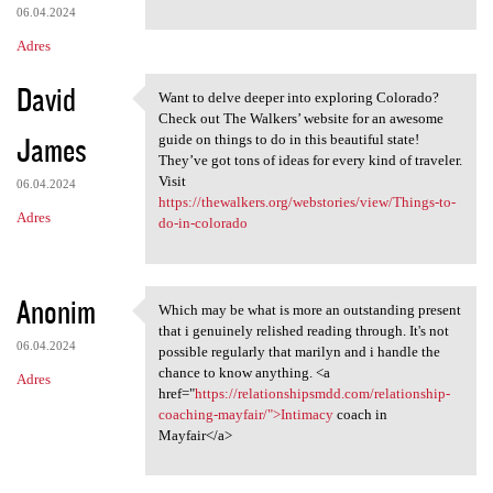
06.04.2024
Adres
David
Want to delve deeper into exploring Colorado?
Want to delve deeper into
Check out The Walkers’ website for an awesome
James
guide on things to do in this beautiful state!
They’ve got tons of ideas for every kind of traveler.
Visit
06.04.2024
https://thewalkers.org/webstories/view/Things-to-
Adres
do-in-colorado
Anonim
Which may be what is more an outstanding present
Which may be what is more an
that i genuinely relished reading through. It's not
06.04.2024
possible regularly that marilyn and i handle the
chance to know anything. <a
Adres
href="
https://relationshipsmdd.com/relationship-
coaching-mayfair/">Intimacy
coach in
Mayfair</a>