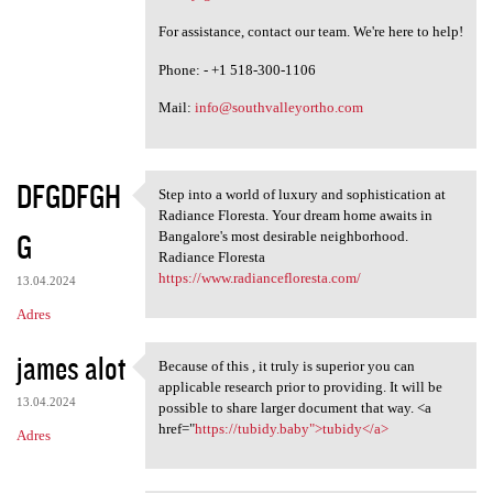
For assistance, contact our team. We're here to help!
Phone: - +1 518-300-1106
Mail:
info@southvalleyortho.com
DFGDFGH
Step into a world of luxury and sophistication at
Step into a world of luxury
Radiance Floresta. Your dream home awaits in
G
Bangalore's most desirable neighborhood.
Radiance Floresta
https://www.radiancefloresta.com/
13.04.2024
Adres
james alot
Because of this , it truly is superior you can
Because of this , it truly is
applicable research prior to providing. It will be
13.04.2024
possible to share larger document that way. <a
href="
https://tubidy.baby">tubidy</a>
Adres