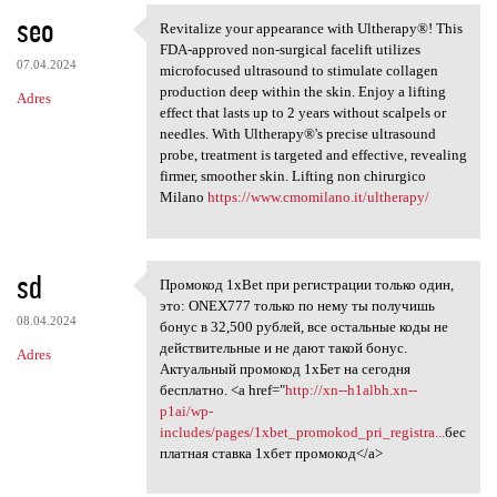
seo
Revitalize your appearance with Ultherapy®! This
Revitalize your appearance
FDA-approved non-surgical facelift utilizes
07.04.2024
microfocused ultrasound to stimulate collagen
production deep within the skin. Enjoy a lifting
Adres
effect that lasts up to 2 years without scalpels or
needles. With Ultherapy®'s precise ultrasound
probe, treatment is targeted and effective, revealing
firmer, smoother skin. Lifting non chirurgico
Milano
https://www.cmomilano.it/ultherapy/
sd
Промокод 1xBet при регистрации только один,
Промокод 1xBet при
это: ONEX777 только по нему ты получишь
08.04.2024
бонус в 32,500 рублей, все остальные коды не
действительные и не дают такой бонус.
Adres
Актуальный промокод 1хБет на сегодня
бесплатно. <a href="
http://xn--h1albh.xn--
p1ai/wp-
includes/pages/1xbet_promokod_pri_registra...
бес
платная ставка 1хбет промокод</a>