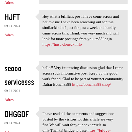
Adres
HJFT
Hey what a brilliant post I have come across and
Hey what a brilliant post I
believe me I have been searching out for this
09.04.2024
similar kind of post for past a week and hardly
came across this. Thank you very much and will
Adres
look for more postings from you. m88 login
https://imsu-doneck.info
seooo
hello!! Very interesting discussion glad that I came
hello!! Very interesting
across such informative post. Keep up the good
servicesss
work friend. Glad to be part of your net community.
Daftar Bonanza88
https://bonanza88.shop/
09.04.2024
Adres
DHGGDF
I have read all the comments and suggestions
I have read all the comments
posted by the visitors for this article are very
09.04.2024
fine,We will wait for your next article so
only.Thanks! bridge to base
https://bridge-