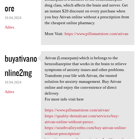
ore
drug class, which affects the brain and nerves. Get
an instant $20 discount on every purchase when
you buy Ativan online without a prescription from
10.04.2024
the cheapest online pharmacy.
Adres
More Visit:
https://www.pillsmartstore.com/ativan
buyativano
Ativan (Lorazepam) which is belongs to the
Ativan (Lorazepam) which is
benzodiazepine that works in the brain to relieve
nline2mg
symptoms of anxiety issues and other problems.
Transform your life with Ativan, the trusted
solution for anxiety management. Buy Ativan
10.04.2024
online and enjoy the convenience of direct
Adres
delivery.
For more info visit here
https://www.pillsmartstore.com/ativan/
https://quality-dentalcare.com/services/buy-
ativan-online-without-prescr...
https://southvalleyortho.com/buy-ativan-online-
without-prescription/