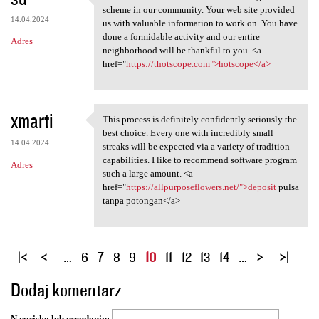
We are a bunch of volunteers
scheme in our community. Your web site provided
14.04.2024
us with valuable information to work on. You have
done a formidable activity and our entire
Adres
neighborhood will be thankful to you. <a
href="
https://thotscope.com">hotscope</a>
xmarti
This process is definitely confidently seriously the
This process is definitely
best choice. Every one with incredibly small
14.04.2024
streaks will be expected via a variety of tradition
capabilities. I like to recommend software program
Adres
such a large amount. <a
href="
https://allpurposeflowers.net/">deposit
pulsa
tanpa potongan</a>
S
…
6
7
8
9
10
11
12
13
14
…
t
Dodaj komentarz
r
o
Nazwisko lub pseudonim