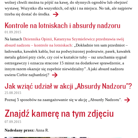
wolnej chwili można tu pójść na kawę, do słynnych ogrodów lub obejrzeć
wystawę. Wszystko dla wszystkich, od ręki i na miejscu. No tak, ale najpierw
trzeba się dostać do środka.
Kontrole na lotniskach i absurdy nadzoru
01.09.2015
Na łamach
Dziennika Opinii, Katarzyna Szymielewicz przedstawia swój
absurd nadzoru – kontrole na lotniskach
: „Dokładnie ten sam przedmiot –
ładowarka, kawałek kabla, but na podwyższonej podeszwie, pasek, kawałek
metalu gdzieś przy ciele, czy coś w kształcie tuby – raz uruchamia sygnał
ostrzegawczy i oznacza stracone 15 minut na dodatkowe sprawdzenie, a
innym razem okazuje się zupełnie niewidzialny”. A jaki absurd nadzoru
uwiera Ciebie najbardziej?
Jak wziąć udział w akcji „Absurdy Nadzoru"?
25.08.2015
Poznaj 5 sposobów na zaangażowanie się w akcję „Absurdy Nadzoru".
Znajdź kamerę na tym zdjęciu
07.09.2015
Nadesłany przez:
Anna R.