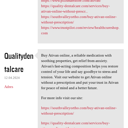
https://www.pillsmartstore.com/ativan/
https://quality-dentalcare.com/services/buy-
ativan-online-without-prescr...
https://southvalleyortho.com/buy-ativan-online-
without-prescription/
https://www.trustpilot.com/review/healthcureshop.
com
Qualityden
Buy Ativan online, a reliable medication with
Buy Ativan online, a reliable
soothing properties, get relief from anxiety.
talcare
Ativan's fast-acting composition helps you restore
control of your life and say goodbye to stress and
tension. Visit our website to get Ativan online
12.04.2024
without a prescription and put your trust in Ativan
Adres
for peace of mind and a better future.
For more info visit our site:
https://southvalleyortho.com/buy-ativan-online-
without-prescription/
https://quality-dentalcare.com/services/buy-