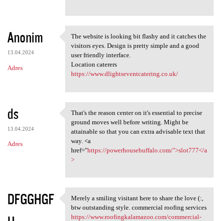
Anonim
The website is looking bit flashy and it catches the
The website is looking bit
visitors eyes. Design is pretty simple and a good
13.04.2024
user friendly interface.
Location caterers
Adres
https://www.dlightseventcatering.co.uk/
ds
That's the reason center on it's essential to precise
That's the reason center on
ground moves well before writing. Might be
13.04.2024
attainable so that you can extra advisable text that
way. <a
Adres
href="
https://powerhousebuffalo.com/">slot777</a
>
DFGGHGF
Merely a smiling visitant here to share the love (:,
Merely a smiling visitant
btw outstanding style. commercial roofing services
https://www.roofingkalamazoo.com/commercial-