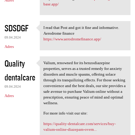
Adres
base.app/
SDSDGF
I read that Post and got it fine and informative.
I read that Post and got it
Aerodrome finance
09.04.2024
https://www.aerodromefinance.app/
Adres
Quality
Valium, renowned for its benzodiazepine
Valium, renowned for its
properties, serves as a trusted remedy for anxiety
dentalcare
disorders and muscle spasms, offering solace
through its tranquilizing effects. For those seeking
convenience and the best deals, our site provides a
09.04.2024
safe avenue to purchase Valium online without a
Adres
prescription, ensuring peace of mind and optimal
wellness.
For more info visit our site:
https://quality-dentalcare.com/services/buy-
valium-online-diazepam-overn...