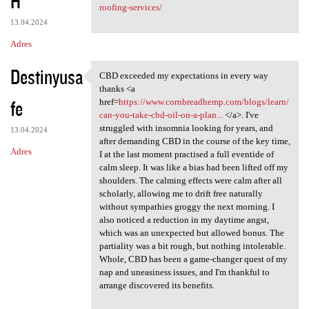
H
roofing-services/
13.04.2024
Adres
Destinyusa
CBD exceeded my expectations in every way
CBD exceeded my expectations
thanks <a
fe
href=
https://www.cornbreadhemp.com/blogs/learn/
can-you-take-cbd-oil-on-a-plan...
</a>. I've
struggled with insomnia looking for years, and
13.04.2024
after demanding CBD in the course of the key time,
Adres
I at the last moment practised a full eventide of
calm sleep. It was like a bias had been lifted off my
shoulders. The calming effects were calm after all
scholarly, allowing me to drift free naturally
without sympathies groggy the next morning. I
also noticed a reduction in my daytime angst,
which was an unexpected but allowed bonus. The
partiality was a bit rough, but nothing intolerable.
Whole, CBD has been a game-changer quest of my
nap and uneasiness issues, and I'm thankful to
arrange discovered its benefits.