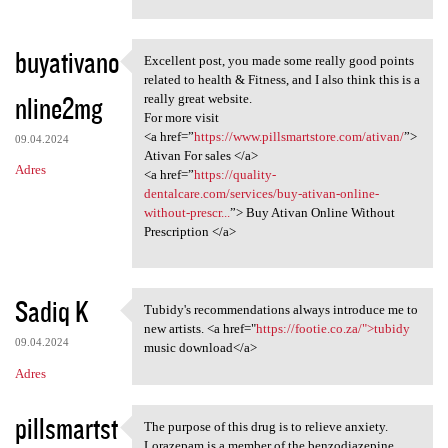
buyativano
Excellent post, you made some really good points
Excellent post, you made some
related to health & Fitness, and I also think this is a
nline2mg
really great website.
For more visit
<a href=”
https://www.pillsmartstore.com/ativan/
”>
09.04.2024
Ativan For sales </a>
Adres
<a href=”
https://quality-
dentalcare.com/services/buy-ativan-online-
without-prescr...
”> Buy Ativan Online Without
Prescription </a>
Sadiq K
Tubidy's recommendations always introduce me to
Tubidy's recommendations
new artists. <a href="
https://footie.co.za/">tubidy
09.04.2024
music download</a>
Adres
pillsmartst
The purpose of this drug is to relieve anxiety.
The purpose of this drug is
Lorazepam is a member of the benzodiazepine