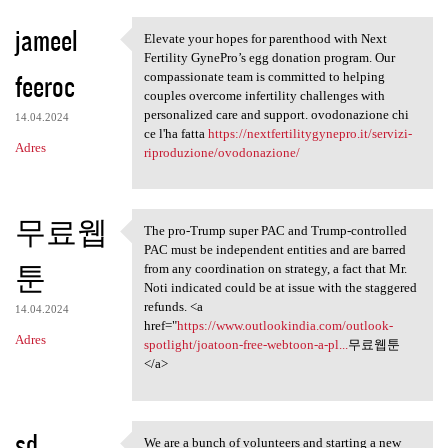
jameel
Elevate your hopes for parenthood with Next
Elevate your hopes for
Fertility GynePro’s egg donation program. Our
feeroc
compassionate team is committed to helping
couples overcome infertility challenges with
personalized care and support. ovodonazione chi
14.04.2024
ce l'ha fatta
https://nextfertilitygynepro.it/servizi-
Adres
riproduzione/ovodonazione/
무료웹
The pro-Trump super PAC and Trump-controlled
The pro-Trump super PAC and
PAC must be independent entities and are barred
툰
from any coordination on strategy, a fact that Mr.
Noti indicated could be at issue with the staggered
refunds. <a
14.04.2024
href="
https://www.outlookindia.com/outlook-
Adres
spotlight/joatoon-free-webtoon-a-pl...
무료웹툰
</a>
sd
We are a bunch of volunteers and starting a new