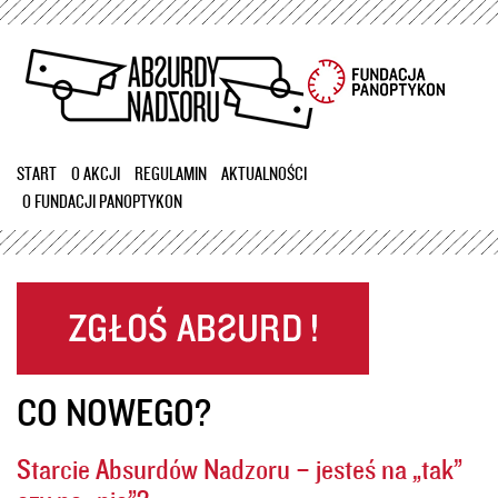
Przejdź
do
treści
START
O AKCJI
REGULAMIN
AKTUALNOŚCI
O FUNDACJI PANOPTYKON
CO NOWEGO?
Starcie Absurdów Nadzoru – jesteś na „tak”