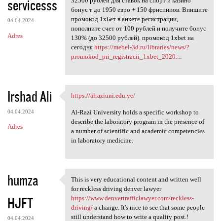
servicesss
32500 рублей для ставок на спорт и казино
бонус т до 1950 евро + 150 фриспинов. Впишите
промокод 1хБет в анкете регистрации,
04.04.2024
пополните счет от 100 рублей и получите бонус
Adres
130% (до 32500 рублей). промокод 1xbet на
сегодня
https://mebel-3d.ru/libraries/news/?
promokod_pri_registracii_1xbet_2020....
Irshad Ali
https://alraziuni.edu.ye/
https://alraziuni.edu.ye/
04.04.2024
Al-Razi University holds a specific workshop to
describe the laboratory program in the presence of
Adres
a number of scientific and academic competencies
in laboratory medicine.
humza
This is very educational content and written well
This is very educational
for reckless driving denver lawyer
HJFT
https://www.denvertrafficlawyer.com/reckless-
driving/
a change. It's nice to see that some people
still understand how to write a quality post.!
04.04.2024