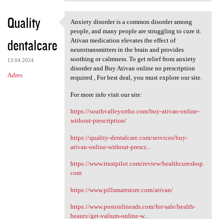
Quality
Anxiety disorder is a common disorder among
Anxiety disorder is a common
people, and many people are struggling to cure it.
dentalcare
Ativan medication elevates the effect of
neurotransmitters in the brain and provides
soothing or calmness. To get relief from anxiety
13.04.2024
disorder and Buy Ativan online no prescription
Adres
required , For best deal, you must explore our site.
For more info visit our site:
https://southvalleyortho.com/buy-ativan-online-
without-prescription/
https://quality-dentalcare.com/services/buy-
ativan-online-without-prescr...
https://www.trustpilot.com/review/healthcureshop.
com
https://www.pillsmartstore.com/ativan/
https://www.postonlineads.com/for-sale/health-
beauty/get-valium-online-w...