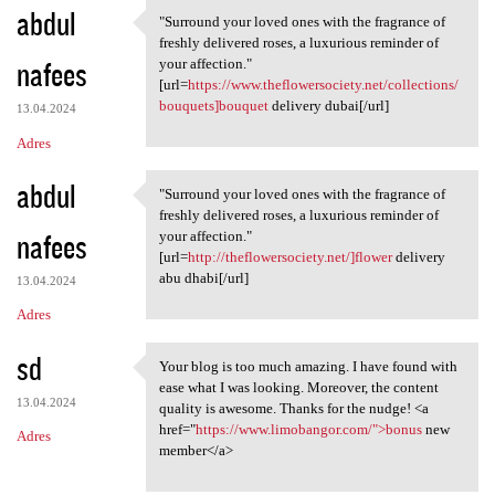
abdul
"Surround your loved ones with the fragrance of
"Surround your loved ones
freshly delivered roses, a luxurious reminder of
nafees
your affection."
[url=
https://www.theflowersociety.net/collections/
bouquets]bouquet
delivery dubai[/url]
13.04.2024
Adres
abdul
"Surround your loved ones with the fragrance of
"Surround your loved ones
freshly delivered roses, a luxurious reminder of
nafees
your affection."
[url=
http://theflowersociety.net/]flower
delivery
abu dhabi[/url]
13.04.2024
Adres
sd
Your blog is too much amazing. I have found with
Your blog is too much amazing
ease what I was looking. Moreover, the content
13.04.2024
quality is awesome. Thanks for the nudge! <a
href="
https://www.limobangor.com/">bonus
new
Adres
member</a>