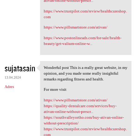
ativan-online-without-prescr...
https://www.trustpilot.com/review/healthcureshop.
com
https://www.pillsmartstore.com/ativan/
https://www.postonlineads.com/for-sale/health-
beauty/get-valium-online-w...
sujatasain
Wonderful post This is a really great website, in my
Wonderful post This is a
opinion, and you made some really insightful
13.04.2024
remarks regarding fitness and health.
Adres
For more visit
https://www.pillsmartstore.com/ativan/
https://quality-dentalcare.com/services/buy-
ativan-online-without-prescr...
https://southvalleyortho.com/buy-ativan-online-
without-prescription/
https://www.trustpilot.com/review/healthcureshop.
com