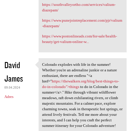
https://southvalleyortho.com/services/valium-
diazepam/
https://www.punejointreplacement.com/pjr/valium
-diazepam/
https://www.postonlineads.com/for-sale/health-
beauty/get-valium-online-w...
David
Colorado explodes with life in the summer!
Colorado explodes with life
Whether you're an adrenaline junkie or a nature
James
enthusiast, there are endless "<a
href="
https://thewalkers.org/blog/best-things-to-
do-in-colorado">things
to do in Colorado in the
09.04.2024
summer</a>." Hike through vibrant wildflower
Adres
meadows, raft down exhilarating rivers, or climb
majestic mountains. For a calmer pace, explore
charming towns, soak in therapeutic hot springs, or
attend lively festivals. Tell me more about your
interests, and I can help you craft the perfect
summer itinerary for your Colorado adventure!