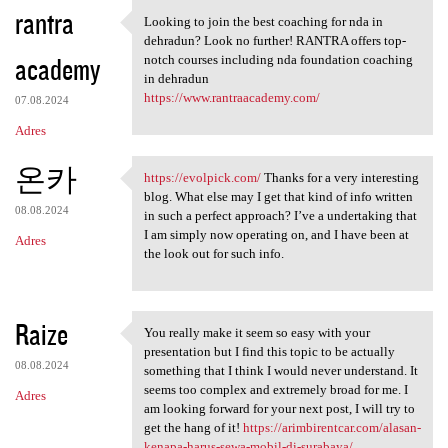
K
rantra
Looking to join the best coaching for nda in
Looking to join the best
o
dehradun? Look no further! RANTRA offers top-
academy
m
notch courses including nda foundation coaching
in dehradun
e
https://www.rantraacademy.com/
07.08.2024
n
Adres
t
온카
a
https://evolpick.com/
Thanks for a very interesting
https://evolpick.com/ Thanks
blog. What else may I get that kind of info written
r
08.08.2024
in such a perfect approach? I’ve a undertaking that
z
I am simply now operating on, and I have been at
Adres
the look out for such info.
e
Raize
You really make it seem so easy with your
You really make it seem so
presentation but I find this topic to be actually
08.08.2024
something that I think I would never understand. It
seems too complex and extremely broad for me. I
Adres
am looking forward for your next post, I will try to
get the hang of it!
https://arimbirentcar.com/alasan-
kenapa-harus-sewa-mobil-di-surabaya/