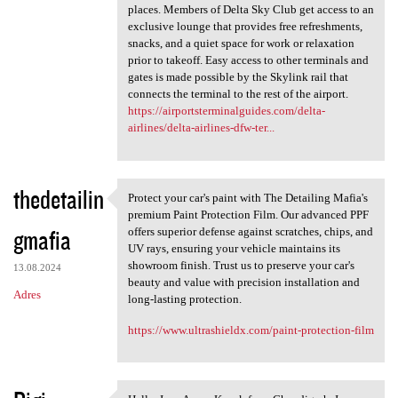
places. Members of Delta Sky Club get access to an
exclusive lounge that provides free refreshments,
snacks, and a quiet space for work or relaxation
prior to takeoff. Easy access to other terminals and
gates is made possible by the Skylink rail that
connects the terminal to the rest of the airport.
https://airportsterminalguides.com/delta-
airlines/delta-airlines-dfw-ter...
thedetailin
Protect your car's paint with The Detailing Mafia's
Protect your car's paint with
premium Paint Protection Film. Our advanced PPF
gmafia
offers superior defense against scratches, chips, and
UV rays, ensuring your vehicle maintains its
showroom finish. Trust us to preserve your car's
13.08.2024
beauty and value with precision installation and
Adres
long-lasting protection.
https://www.ultrashieldx.com/paint-protection-film