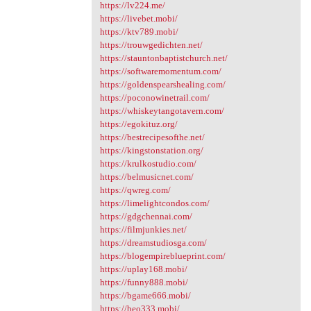
https://lv224.me/
https://livebet.mobi/
https://ktv789.mobi/
https://trouwgedichten.net/
https://stauntonbaptistchurch.net/
https://softwaremomentum.com/
https://goldenspearshealing.com/
https://poconowinetrail.com/
https://whiskeytangotavern.com/
https://egokituz.org/
https://bestrecipesofthe.net/
https://kingstonstation.org/
https://krulkostudio.com/
https://belmusicnet.com/
https://qwreg.com/
https://limelightcondos.com/
https://gdgchennai.com/
https://filmjunkies.net/
https://dreamstudiosga.com/
https://blogempireblueprint.com/
https://uplay168.mobi/
https://funny888.mobi/
https://bgame666.mobi/
https://beo333.mobi/