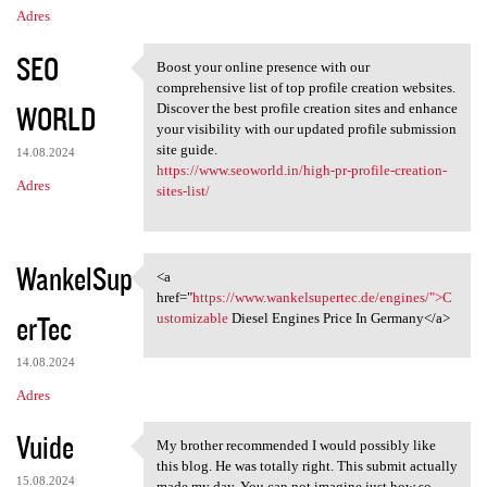
Adres
SEO
Boost your online presence with our
Boost your online presence
comprehensive list of top profile creation websites.
WORLD
Discover the best profile creation sites and enhance
your visibility with our updated profile submission
site guide.
14.08.2024
https://www.seoworld.in/high-pr-profile-creation-
Adres
sites-list/
WankelSup
<a
<a href="https://www
href="
https://www.wankelsupertec.de/engines/">C
erTec
ustomizable
Diesel Engines Price In Germany</a>
14.08.2024
Adres
Vuide
My brother recommended I would possibly like
My brother recommended I
this blog. He was totally right. This submit actually
15.08.2024
made my day. You can not imagine just how so