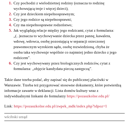
Czy pochodzi z wielodzietnej rodziny (oznacza to rodzinę
wychowującą troje i więcej dzieci);
Czy jest dzieckiem niepełnosprawnym;
Czy jego rodzice są niepełnosprawni;
Czy ma niepełnosprawne rodzeństwo;
Jak wyglądają relacje między jego rodzicami, cytat z formularza:
„(...)oznacza to wychowywanie dziecka przez pannę, kawalera,
wdowę, wdowca, osobę pozostającą w separacji orzeczonej
prawomocnym wyrokiem sądu, osobę rozwiedzioną, chyba że
osoba taka wychowuje wspólnie co najmniej jedno dziecko z jego
rodzicem”.
Czy jest wychowywany przez biologicznych rodziców, cytat z
formularza: „objęcie kandydata pieczą zastępczą”.
Takie dane trzeba podać, aby zapisać się do publicznej placówki w
Warszawie. Trzeba też przygotować stosowne dokumenty, które potwierdzą
informacje zawarte w deklaracji. Lista domów kultury wraz z
indywidualnymi linkami do formularzy
https://pozaszkolne.edu.pl/
Link:
https://pozaszkolne.edu.pl/zwpek_mdk/index.php?idpoz=1
wścibski urząd