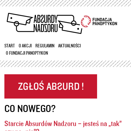
Przejdź
do
treści
START
O AKCJI
REGULAMIN
AKTUALNOŚCI
O FUNDACJI PANOPTYKON
CO NOWEGO?
Starcie Absurdów Nadzoru – jesteś na „tak”