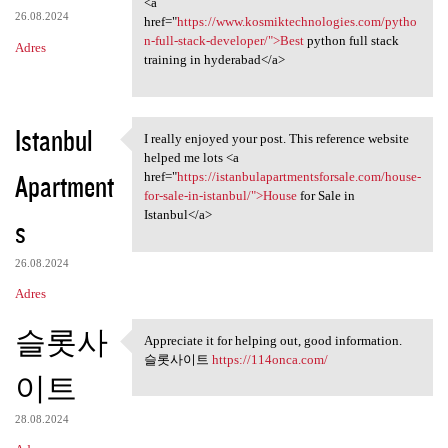
<a
26.08.2024
href="
https://www.kosmiktechnologies.com/pytho
n-full-stack-developer/">Best
python full stack
Adres
training in hyderabad</a>
Istanbul
I really enjoyed your post. This reference website
I really enjoyed your post.
helped me lots <a
Apartment
href="
https://istanbulapartmentsforsale.com/house-
for-sale-in-istanbul/">House
for Sale in
Istanbul</a>
s
26.08.2024
Adres
슬롯사
Appreciate it for helping out, good information.
Appreciate it for helping out
슬롯사이트
https://114onca.com/
이트
28.08.2024