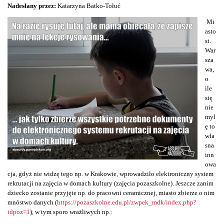
Nadesłany przez:
Katarzyna Batko-Tołuć
Mi
asto
st.
War
sza
wa,
o
ile
się
nie
myl
ę to
wła
sna
inn
owa
cja, gdyż nie widzę tego np. w Krakowie, wprowadziło elektroniczny system
rekrutacji na zajęcia w domach kultury (zajęcia pozaszkolne). Jeszcze zanim
dziecko zostanie przyjęte np. do pracowni ceramicznej, miasto zbierze o nim
mnóstwo danych (
https://pozaszkolne.edu.pl/zwpek_mdk/index.php?
idpoz=1
), w tym sporo wrażliwych np.: