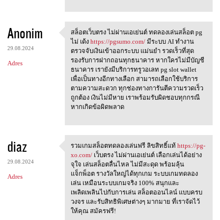
Anonim
สล็อตเว็บตรง ไม่ผ่านเอเย่นต์ ทดลองเล่นสล็อต pg
สล็อตเว็บตรง ไม่ผ่านเอเย่นต์
ไม่ เด้ง
https://pgsumo.com/
มีระบบ AI ทำงาน
29.08.2024
ตรวจจับเงินเข้าออกระบบ แม่นยำ รวดเร็วที่สุด
รองรับการฝากถอนทุกธนาคาร หากใครไม่มีบัญชี
Adres
ธนาคาร เรายังมีบริการทรูวอเลท pg slot wallet
เพื่อเป็นทางอีกทางเลือก สามารถเลือกใช้บริการ
ตามความสะดวก ทุกช่องทางการันตีความรวดเร็ว
ถูกต้อง เงินไม่มีหาย เราพร้อมรับผิดชอบทุกกรณี
หากเกิดข้อผิดพลาด
diaz
รวมเกมสล็อตทดลองเล่นฟรี ลิขสิทธิ์แท้
https://pg-
รวมเกมสล็อตทดลองเล่นฟรี
xo.com/
เว็บตรง ไม่ผ่านเอเย่นต์ เลือกเล่นได้อย่าง
29.08.2024
จุใจ เล่นสล็อตลื่นไหล ไม่มีสะดุด พร้อมลุ้น
แจ็กพ็อต รางวัลใหญ่ได้ทุกเกม ระบบเกมทดลอง
Adres
เล่น เหมือนระบบเกมจริง 100% สนุกและ
เพลิดเพลินไปกับการเล่น สล็อตออนไลน์ แบบครบ
วงจร และรับสิทธิพิเศษต่างๆ มากมาย ที่เราจัดไว้
ให้คุณ สมัครฟรี!