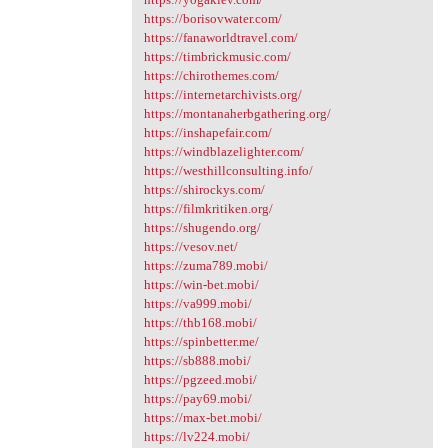
https://borisovwater.com/
https://fanaworldtravel.com/
https://timbrickmusic.com/
https://chirothemes.com/
https://internetarchivists.org/
https://montanaherbgathering.org/
https://inshapefair.com/
https://windblazelighter.com/
https://westhillconsulting.info/
https://shirockys.com/
https://filmkritiken.org/
https://shugendo.org/
https://vesov.net/
https://zuma789.mobi/
https://win-bet.mobi/
https://va999.mobi/
https://thb168.mobi/
https://spinbetter.me/
https://sb888.mobi/
https://pgzeed.mobi/
https://pay69.mobi/
https://max-bet.mobi/
https://lv224.mobi/