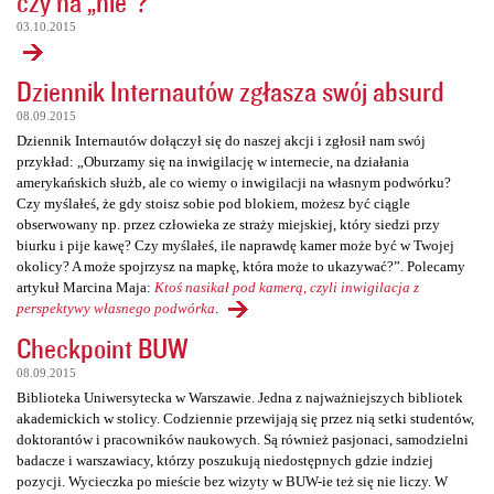
czy na „nie”?
03.10.2015
Dziennik Internautów zgłasza swój absurd
08.09.2015
Dziennik Internautów dołączył się do naszej akcji i zgłosił nam swój
przykład: „Oburzamy się na inwigilację w internecie, na działania
amerykańskich służb, ale co wiemy o inwigilacji na własnym podwórku?
Czy myślałeś, że gdy stoisz sobie pod blokiem, możesz być ciągle
obserwowany np. przez człowieka ze straży miejskiej, który siedzi przy
biurku i pije kawę? Czy myślałeś, ile naprawdę kamer może być w Twojej
okolicy? A może spojrzysz na mapkę, która może to ukazywać?”. Polecamy
artykuł Marcina Maja:
Ktoś nasikał pod kamerą, czyli inwigilacja z
perspektywy własnego podwórka
.
Checkpoint BUW
08.09.2015
Biblioteka Uniwersytecka w Warszawie. Jedna z najważniejszych bibliotek
akademickich w stolicy. Codziennie przewijają się przez nią setki studentów,
doktorantów i pracowników naukowych. Są również pasjonaci, samodzielni
badacze i warszawiacy, którzy poszukują niedostępnych gdzie indziej
pozycji. Wycieczka po mieście bez wizyty w BUW-ie też się nie liczy. W