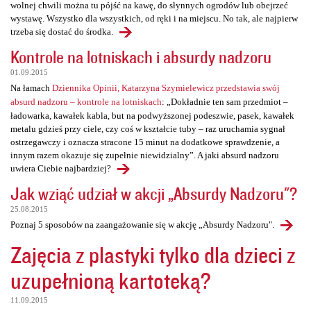
wolnej chwili można tu pójść na kawę, do słynnych ogrodów lub obejrzeć
wystawę. Wszystko dla wszystkich, od ręki i na miejscu. No tak, ale najpierw
trzeba się dostać do środka.
Kontrole na lotniskach i absurdy nadzoru
01.09.2015
Na łamach
Dziennika Opinii, Katarzyna Szymielewicz przedstawia swój
absurd nadzoru – kontrole na lotniskach
: „Dokładnie ten sam przedmiot –
ładowarka, kawałek kabla, but na podwyższonej podeszwie, pasek, kawałek
metalu gdzieś przy ciele, czy coś w kształcie tuby – raz uruchamia sygnał
ostrzegawczy i oznacza stracone 15 minut na dodatkowe sprawdzenie, a
innym razem okazuje się zupełnie niewidzialny”. A jaki absurd nadzoru
uwiera Ciebie najbardziej?
Jak wziąć udział w akcji „Absurdy Nadzoru"?
25.08.2015
Poznaj 5 sposobów na zaangażowanie się w akcję „Absurdy Nadzoru".
Zajęcia z plastyki tylko dla dzieci z
uzupełnioną kartoteką?
11.09.2015