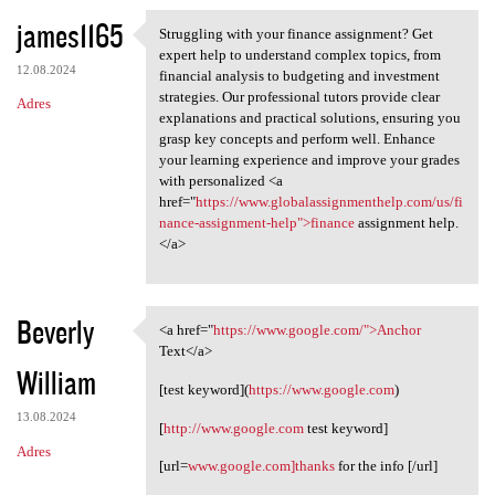
james1165
Struggling with your finance assignment? Get
Struggling with your finance
expert help to understand complex topics, from
12.08.2024
financial analysis to budgeting and investment
strategies. Our professional tutors provide clear
Adres
explanations and practical solutions, ensuring you
grasp key concepts and perform well. Enhance
your learning experience and improve your grades
with personalized <a
href="
https://www.globalassignmenthelp.com/us/fi
nance-assignment-help">finance
assignment help.
</a>
Beverly
<a href="
https://www.google.com/">Anchor
<a href="https://www.google
Text</a>
William
[test keyword](
https://www.google.com
)
13.08.2024
[
http://www.google.com
test keyword]
Adres
[url=
www.google.com]thanks
for the info [/url]