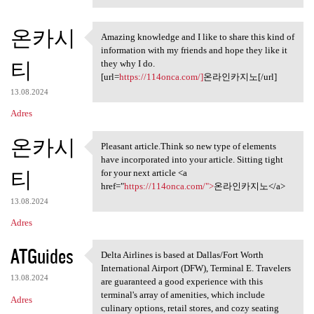
온카시
Amazing knowledge and I like to share this kind of
Amazing knowledge and I like
information with my friends and hope they like it
티
they why I do.
[url=
https://114onca.com/]
온라인카지노[/url]
13.08.2024
Adres
온카시
Pleasant article.Think so new type of elements
Pleasant article.Think so new
have incorporated into your article. Sitting tight
티
for your next article <a
href="
https://114onca.com/">
온라인카지노</a>
13.08.2024
Adres
ATGuides
Delta Airlines is based at Dallas/Fort Worth
Delta Airlines is based at
International Airport (DFW), Terminal E. Travelers
13.08.2024
are guaranteed a good experience with this
terminal's array of amenities, which include
Adres
culinary options, retail stores, and cozy seating