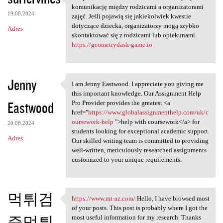
Uzupełniona kartoteka
komunikację między rodzicami a organizatorami
19.08.2024
zajęć. Jeśli pojawią się jakiekolwiek kwestie
dotyczące dziecka, organizatorzy mogą szybko
Adres
skontaktować się z rodzicami lub opiekunami.
https://geometrydash-game.io
Jenny
I am Jenny Eastwood. I appreciate you giving me
I am Jenny Eastwood. I
this important knowledge. Our Assignment Help
Eastwood
Pro Provider provides the greatest <a
href="
https://www.globalassignmenthelp.com/uk/c
oursework-help
">help with coursework</a> for
20.08.2024
students looking for exceptional academic support.
Adres
Our skilled writing team is committed to providing
well-written, meticulously researched assignments
customized to your unique requirements.
먹튀검
https://www.mt-az.com/
Hello, I have browsed most
https://www.mt-az.com/ Hello,
of your posts. This post is probably where I got the
증먹튀
most useful information for my research. Thanks