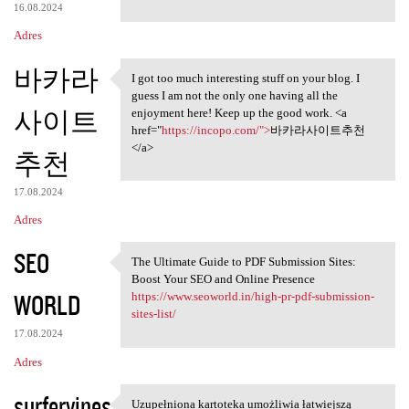
16.08.2024
Adres
바카라
I got too much interesting stuff on your blog. I
I got too much interesting
guess I am not the only one having all the
사이트
enjoyment here! Keep up the good work. <a
href="
https://incopo.com/">
바카라사이트추천
</a>
추천
17.08.2024
Adres
SEO
The Ultimate Guide to PDF Submission Sites:
The Ultimate Guide to PDF
Boost Your SEO and Online Presence
WORLD
https://www.seoworld.in/high-pr-pdf-submission-
sites-list/
17.08.2024
Adres
surfervines
Uzupełniona kartoteka umożliwia łatwiejszą