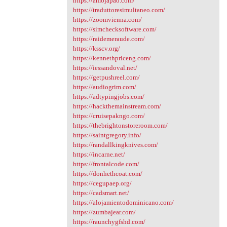
https://amojapao.com/
https://traduttoresimultaneo.com/
https://zoomvienna.com/
https://simchecksoftware.com/
https://raidemeraude.com/
https://ksscv.org/
https://kennethpriceng.com/
https://iessandoval.net/
https://getpushreel.com/
https://audiogrim.com/
https://adtypingjobs.com/
https://hackthemainstream.com/
https://cruisepakngo.com/
https://thebrightonstoreroom.com/
https://saintgregory.info/
https://randallkingknives.com/
https://incarne.net/
https://frontalcode.com/
https://donhethcoat.com/
https://cegupaep.org/
https://cadsmart.net/
https://alojamientodominicano.com/
https://zumbajear.com/
https://raunchygfshd.com/