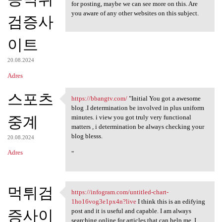
for posting, maybe we can see more on this. Are
you aware of any other websites on this subject.
검증사
이트
20.08.2024
Adres
스포츠
https://bbangtv.com/
"Initial You got a awesome
https://bbangtv.com/ "Initial
blog .I determination be involved in plus uniform
중계
minutes. i view you got truly very functional
matters , i determination be always checking your
blog blesss.
20.08.2024
Adres
"
먹튀검
https://infogram.com/untitled-chart-
https://infogram.com/untitled
1ho16vog3e1px4n?live
I think this is an edifying
증사이
post and it is useful and capable. I am always
searching online for articles that can help me. I