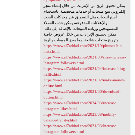
يمكن تحقيق الربح من الإنترنت من خلال إنشاء متجر
إلكتروني يبيع منتجات أو خدمات متخصصة. باستخدام
استراتيجيات مثل التسويق عبر محركات البحث
والإعلانات المدفوعة، يمكن جذب العملاء
المستهدفين وزيادة المبيعات. بالإضافة إلى ذلك،
يمكن تحسين الإيرادات من خلال عروض خاصة
وترويج منتجات شائعة، مما يعزز المبيعات والربح.
https://www.al7addad.com/2021/10/phrases-bio-
insta.html
https://www.al7addad.com/2021/03/sites-increase-
Instagram-followers.html
https://www.al7addad.com/2021/04/increase-blog-
traffic.html
https://www.al7addad.com/2021/02/make-money-
online.html
https://www.al7addad.com/2021/06/download-
button.html
https://www.al7addad.com/2024/03/increase-
instagram-likes.html
https://www.al7addad.com/2023/08/mobily-
balance-transfer.html
https://www.al7addad.com/2021/03/Increase-
Instagram-followers.html