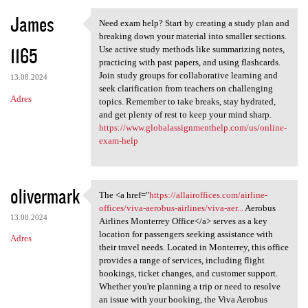
James
Need exam help? Start by creating a study plan and
Need exam help? Start by
breaking down your material into smaller sections.
1165
Use active study methods like summarizing notes,
practicing with past papers, and using flashcards.
Join study groups for collaborative learning and
13.08.2024
seek clarification from teachers on challenging
Adres
topics. Remember to take breaks, stay hydrated,
and get plenty of rest to keep your mind sharp.
https://www.globalassignmenthelp.com/us/online-
exam-help
olivermark
The <a href="
https://allairoffices.com/airline-
The <a href="https:/
offices/viva-aerobus-airlines/viva-aer...
Aerobus
13.08.2024
Airlines Monterrey Office</a> serves as a key
location for passengers seeking assistance with
Adres
their travel needs. Located in Monterrey, this office
provides a range of services, including flight
bookings, ticket changes, and customer support.
Whether you're planning a trip or need to resolve
an issue with your booking, the Viva Aerobus