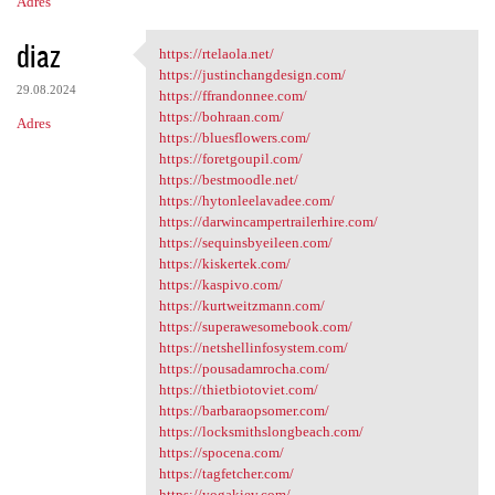
Adres
diaz
https://rtelaola.net/
https://rtelaola.net/
https://justinchangdesign.com/
29.08.2024
https://ffrandonnee.com/
https://bohraan.com/
Adres
https://bluesflowers.com/
https://foretgoupil.com/
https://bestmoodle.net/
https://hytonleelavadee.com/
https://darwincampertrailerhire.com/
https://sequinsbyeileen.com/
https://kiskertek.com/
https://kaspivo.com/
https://kurtweitzmann.com/
https://superawesomebook.com/
https://netshellinfosystem.com/
https://pousadamrocha.com/
https://thietbiotoviet.com/
https://barbaraopsomer.com/
https://locksmithslongbeach.com/
https://spocena.com/
https://tagfetcher.com/
https://yogakiev.com/