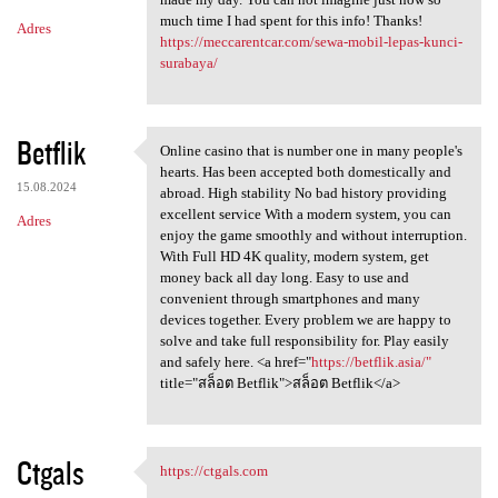
much time I had spent for this info! Thanks!
Adres
https://meccarentcar.com/sewa-mobil-lepas-kunci-
surabaya/
Betflik
Online casino that is number one in many people's
Online casino that is number
hearts. Has been accepted both domestically and
15.08.2024
abroad. High stability No bad history providing
excellent service With a modern system, you can
Adres
enjoy the game smoothly and without interruption.
With Full HD 4K quality, modern system, get
money back all day long. Easy to use and
convenient through smartphones and many
devices together. Every problem we are happy to
solve and take full responsibility for. Play easily
and safely here. <a href="
https://betflik.asia/"
title="สล็อต Betflik">สล็อต Betflik</a>
Ctgals
https://ctgals.com
https://ctgals.com