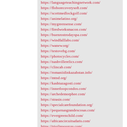
https://languageteachingnetwork.com/
https://floborecoverysoft.com/
https://scottmedlockgolf.com/
https://animelatino.org/
https://mygreensense.com/
https://firedworksmacon.com/
https://buenrostrodayspa.com/
https://windfalllabs.com/
https://wanew.org/
https://testovebg.com/
https://photocycles.com/
https://nashvillerelics.com/
https://clincab.com/
https://romaniidinkazahstan.info/
https://mtnd.org/
https://kashtazagosti.com/
https://innerloopcondos.com/
https://archedemorphee.com/
https://strasin.com/
https://specialcarefoundation.org/
https://pequenasgrandescosas.com/
https://evergreenchild.com/
https://africancircuitsafaris.com/
https://trioilresources.com/