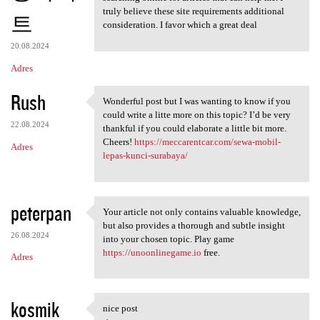
truly believe these site requirements additional
트
consideration. I favor which a great deal
20.08.2024
Adres
Rush
Wonderful post but I was wanting to know if you
Wonderful post but I was
could write a litte more on this topic? I’d be very
22.08.2024
thankful if you could elaborate a little bit more.
Cheers!
https://meccarentcar.com/sewa-mobil-
Adres
lepas-kunci-surabaya/
peterpan
Your article not only contains valuable knowledge,
Your article not only
but also provides a thorough and subtle insight
26.08.2024
into your chosen topic. Play game
https://unoonlinegame.io
free.
Adres
kosmik
nice post
nice post