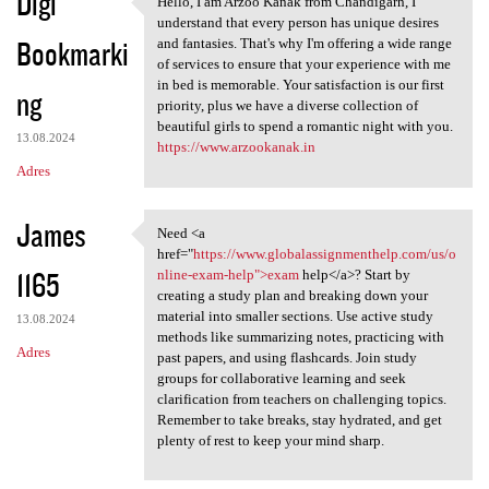
Digi
Hello, I am Arzoo Kanak from Chandigarh, I
Hello, I am Arzoo Kanak from
understand that every person has unique desires
Bookmarki
and fantasies. That's why I'm offering a wide range
of services to ensure that your experience with me
in bed is memorable. Your satisfaction is our first
ng
priority, plus we have a diverse collection of
beautiful girls to spend a romantic night with you.
13.08.2024
https://www.arzookanak.in
Adres
James
Need <a
Need <a href="https://www
href="
https://www.globalassignmenthelp.com/us/o
1165
nline-exam-help">exam
help</a>? Start by
creating a study plan and breaking down your
material into smaller sections. Use active study
13.08.2024
methods like summarizing notes, practicing with
Adres
past papers, and using flashcards. Join study
groups for collaborative learning and seek
clarification from teachers on challenging topics.
Remember to take breaks, stay hydrated, and get
plenty of rest to keep your mind sharp.