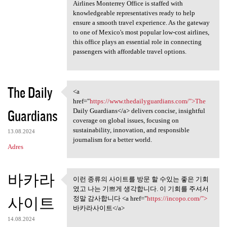
Airlines Monterrey Office is staffed with
knowledgeable representatives ready to help
ensure a smooth travel experience. As the gateway
to one of Mexico's most popular low-cost airlines,
this office plays an essential role in connecting
passengers with affordable travel options.
The Daily
<a
<a href="https://www
href="
https://www.thedailyguardians.com/">The
Guardians
Daily Guardians</a> delivers concise, insightful
coverage on global issues, focusing on
sustainability, innovation, and responsible
13.08.2024
journalism for a better world.
Adres
바카라
이런 종류의 사이트를 방문 할 수있는 좋은 기회
이런 종류의 사이트를 방문 할 수
였고 나는 기쁘게 생각합니다. 이 기회를 주셔서
있는 좋은 기회 였고
사이트
정말 감사합니다 <a href="
https://incopo.com/">
바카라사이트</a>
14.08.2024