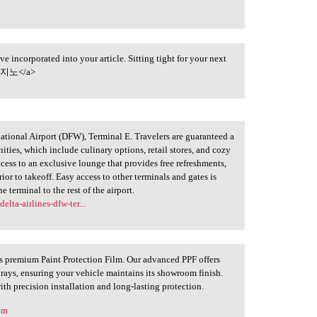
e incorporated into your article. Sitting tight for your next
노</a>
rnational Airport (DFW), Terminal E. Travelers are guaranteed a
ities, which include culinary options, retail stores, and cozy
cess to an exclusive lounge that provides free refreshments,
ior to takeoff. Easy access to other terminals and gates is
 terminal to the rest of the airport.
elta-airlines-dfw-ter...
a's premium Paint Protection Film. Our advanced PPF offers
 rays, ensuring your vehicle maintains its showroom finish.
ith precision installation and long-lasting protection.
ilm