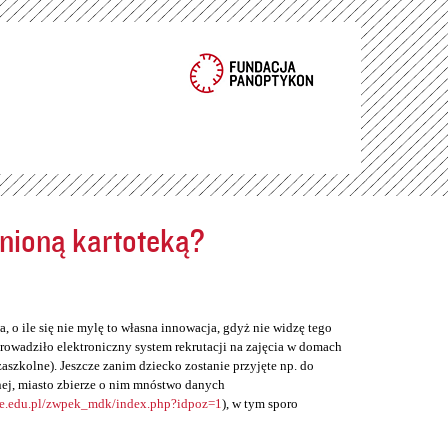
ełnioną kartoteką?
, o ile się nie mylę to własna innowacja, gdyż nie widzę tego
rowadziło elektroniczny system rekrutacji na zajęcia w domach
zaszkolne). Jeszcze zanim dziecko zostanie przyjęte np. do
ej, miasto zbierze o nim mnóstwo danych
ne.edu.pl/zwpek_mdk/index.php?idpoz=1
), w tym sporo