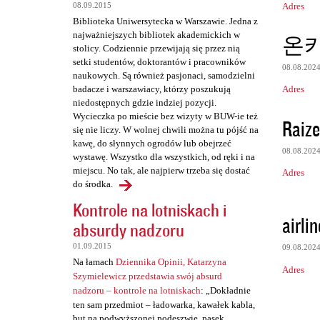
Adres
08.09.2015
e
Biblioteka Uniwersytecka w Warszawie. Jedna z
n
najważniejszych bibliotek akademickich w
온
t
stolicy. Codziennie przewijają się przez nią
setki studentów, doktorantów i pracowników
a
08.08.202
naukowych. Są również pasjonaci, samodzielni
r
Adres
badacze i warszawiacy, którzy poszukują
niedostępnych gdzie indziej pozycji.
z
Wycieczka po mieście bez wizyty w BUW-ie też
Raize
e
się nie liczy. W wolnej chwili można tu pójść na
kawę, do słynnych ogrodów lub obejrzeć
08.08.202
wystawę. Wszystko dla wszystkich, od ręki i na
miejscu. No tak, ale najpierw trzeba się dostać
Adres
do środka.
Kontrole na lotniskach i
airli
absurdy nadzoru
01.09.2015
09.08.202
Na łamach
Dziennika Opinii, Katarzyna
Adres
Szymielewicz przedstawia swój absurd
nadzoru – kontrole na lotniskach
: „Dokładnie
ten sam przedmiot – ładowarka, kawałek kabla,
but na podwyższonej podeszwie, pasek,