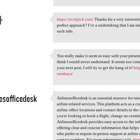
카
https://evolpick.com/
Thanks for a very interestin
https://evolpick.com/ Thanks
perfect approach? I’ve a undertaking that I am si
4
such info.
You really make it seem so easy with your presenta
You really make it seem so
think I would never understand. It seems too com
4
your next post, I will try to get the hang of it!
htt
surabaya/
nesofficedesk
Airlinesofficedesk is an essential resource for tr
Airlinesofficedesk is an
airline-related services. This platform acts as a
4
airline office locations and contact details to th
you're looking to book a flight, change an existi
Airlinesofficedesk provides easy access to the inf
offering clear and concise information that helps s
who prefer or require in-person support at airline 
contact numbers. For more information visit:
http