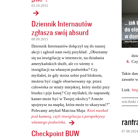
03.10.2015
Dziennik Internautów
zgłasza swój absurd
08.09.2015
Dziennik Internautów dołączył się do naszej
akcji i zgłosił nam swój przykład: „Oburzamy
dzi
się na inwigilację w internecie, na działania
Czy
amerykańskich służb, ale co wiemy o
inwigilacji na własnym podwórku? Czy
Takie dan
myślałeś, że gdy stoisz sobie pod blokiem,
zawarte w
możesz być ciągle obserwowany np. przez
człowieka ze straży miejskiej, który siedzi przy
Link:
htt
biurku i pije kawę? Czy myślałeś, ile naprawdę
kamer może być w Twojej okolicy? A może
wścibski 
spojrzysz na mapkę, która może to ukazywać?”.
Polecamy artykuł Marcina Maja:
Ktoś nasikał
K
pod kamerą, czyli inwigilacja z perspektywy
rantr
własnego podwórka
.
o
Checkpoint BUW
07.08.202
m