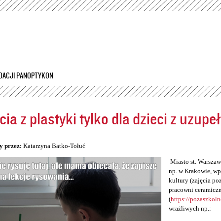
Przejdź
do
treści
DACJI PANOPTYKON
cia z plastyki tylko dla dzieci z uzup
5
y przez:
Katarzyna Batko-Tołuć
Miasto st. Warszawa
np. w Krakowie, wp
kultury (zajęcia po
pracowni ceramiczn
(
https://pozaszkol
wrażliwych np.: