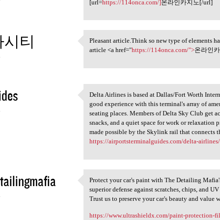
[url=
https://114onca.com/]
온라인카지노[/url]
카시티
Pleasant article.Think so new type of elements hav
Pleasant article.Think so new
article <a href="
https://114onca.com/">
온라인카지
4
ides
Delta Airlines is based at Dallas/Fort Worth Inte
Delta Airlines is based at
good experience with this terminal's array of amen
4
seating places. Members of Delta Sky Club get ac
snacks, and a quiet space for work or relaxation pr
made possible by the Skylink rail that connects the
https://airportsterminalguides.com/delta-airlines/d
tailingmafia
Protect your car's paint with The Detailing Mafi
Protect your car's paint with
superior defense against scratches, chips, and UV
4
Trust us to preserve your car's beauty and value w
https://www.ultrashieldx.com/paint-protection-f