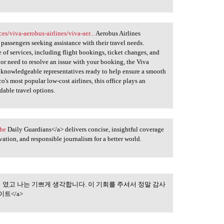
ices/viva-aerobus-airlines/viva-aer...
Aerobus Airlines
 passengers seeking assistance with their travel needs.
e of services, including flight bookings, ticket changes, and
 or need to resolve an issue with your booking, the Viva
h knowledgeable representatives ready to help ensure a smooth
's most popular low-cost airlines, this office plays an
dable travel options.
The
Daily Guardians</a> delivers concise, insightful coverage
vation, and responsible journalism for a better world.
 였고 나는 기쁘게 생각합니다. 이 기회를 주셔서 정말 감사
수있는 좋은 기회 였고
트</a>