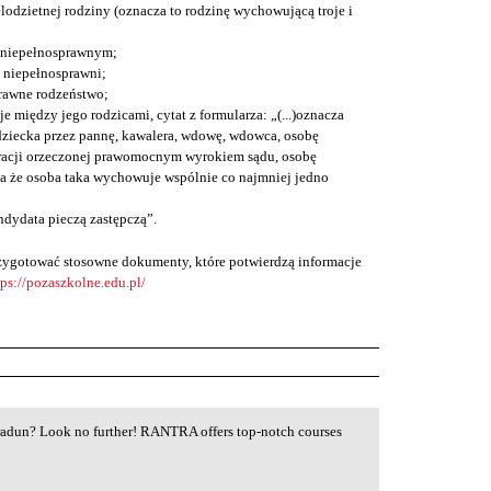
lodzietnej rodziny (oznacza to rodzinę wychowującą troje i
 niepełnosprawnym;
ą niepełnosprawni;
rawne rodzeństwo;
je między jego rodzicami, cytat z formularza: „(...)oznacza
ziecka przez pannę, kawalera, wdowę, wdowca, osobę
racji orzeczonej prawomocnym wyrokiem sądu, osobę
a że osoba taka wychowuje wspólnie co najmniej jedno
ndydata pieczą zastępczą”.
przygotować stosowne dokumenty, które potwierdzą informacje
tps://pozaszkolne.edu.pl/
hradun? Look no further! RANTRA offers top-notch courses