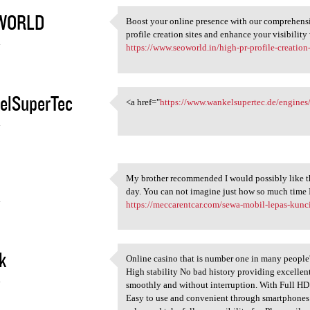
WORLD
Boost your online presence with our comprehensive
Boost your online presence
profile creation sites and enhance your visibility
4
https://www.seoworld.in/high-pr-profile-creation-s
elSuperTec
<a href="
https://www.wankelsupertec.de/engine
<a href="https://www
4
My brother recommended I would possibly like th
My brother recommended I
day. You can not imagine just how so much time I
4
https://meccarentcar.com/sewa-mobil-lepas-kunc
k
Online casino that is number one in many people'
Online casino that is number
High stability No bad history providing excelle
4
smoothly and without interruption. With Full HD
Easy to use and convenient through smartphones