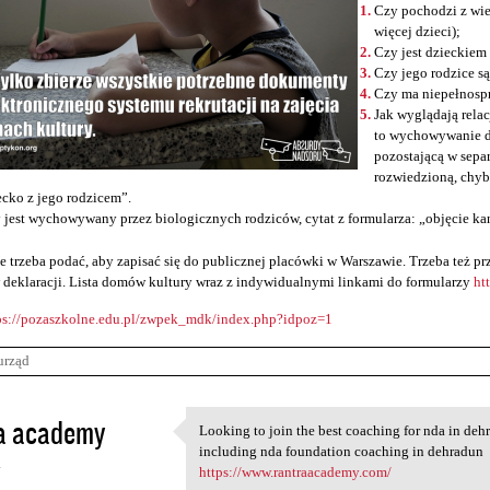
Czy pochodzi z wie
więcej dzieci);
Czy jest dzieckiem
Czy jego rodzice s
Czy ma niepełnosp
Jak wyglądają relac
to wychowywanie d
pozostającą w sepa
rozwiedzioną, chyb
ecko z jego rodzicem”.
 jest wychowywany przez biologicznych rodziców, cytat z formularza: „objęcie ka
e trzeba podać, aby zapisać się do publicznej placówki w Warszawie. Trzeba też 
 deklaracji. Lista domów kultury wraz z indywidualnymi linkami do formularzy
ht
ps://pozaszkolne.edu.pl/zwpek_mdk/index.php?idpoz=1
urząd
a academy
Looking to join the best coaching for nda in de
Looking to join the best
including nda foundation coaching in dehradun
4
https://www.rantraacademy.com/