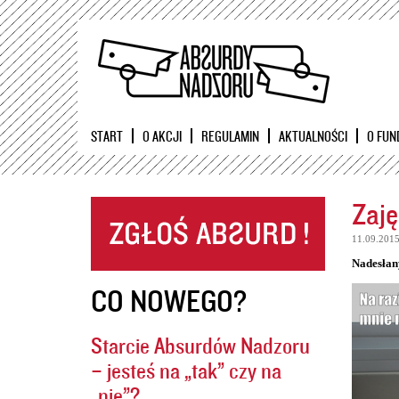
START
O AKCJI
REGULAMIN
AKTUALNOŚCI
O FUN
Zaję
11.09.201
Nadesłan
CO NOWEGO?
Starcie Absurdów Nadzoru
– jesteś na „tak” czy na
„nie”?