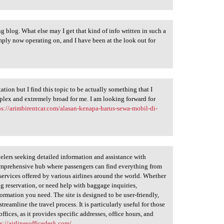
g blog. What else may I get that kind of info written in such a
mply now operating on, and I have been at the look out for
tion but I find this topic to be actually something that I
plex and extremely broad for me. I am looking forward for
ps://arimbirentcar.com/alasan-kenapa-harus-sewa-mobil-di-
avelers seeking detailed information and assistance with
 comprehensive hub where passengers can find everything from
e services offered by various airlines around the world. Whether
ng reservation, or need help with baggage inquiries,
ormation you need. The site is designed to be user-friendly,
treamline the travel process. It is particularly useful for those
offices, as it provides specific addresses, office hours, and
s://airlinesofficedesk.com/