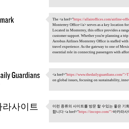
rmark
The <a href="
https://allairoffices.com/airline-off
The <a href="https:/
Monterrey Office</a> serves as a key location for
4
Located in Monterrey, this office provides a rang
customer support. Whether you're planning a trip
Aerobus Airlines Monterrey Office is staffed wit
travel experience. As the gateway to one of Mexico
essential role in connecting passengers with affor
aily Guardians
<a href="
https://www.thedailyguardians.com/">
<a href="https://www
on global issues, focusing on sustainability, inno
4
카라사이트
이런 종류의 사이트를 방문 할 수있는 좋은 기회
이런 종류의 사이트를 방문 할 
합니다 <a href="
https://incopo.com/">
바카라사이
4