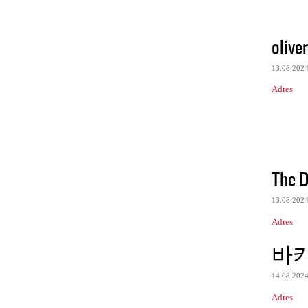
olive
13.08.202
Adres
The D
13.08.202
Adres
바
14.08.202
Adres