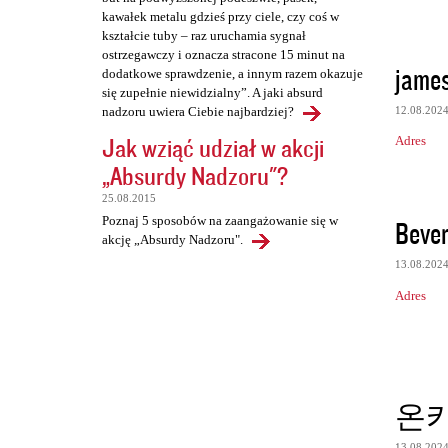
kawałek metalu gdzieś przy ciele, czy coś w
kształcie tuby – raz uruchamia sygnał
ostrzegawczy i oznacza stracone 15 minut na
jame
dodatkowe sprawdzenie, a innym razem okazuje
się zupełnie niewidzialny”. A jaki absurd
12.08.202
nadzoru uwiera Ciebie najbardziej?
Jak wziąć udział w akcji
Adres
„Absurdy Nadzoru"?
25.08.2015
Poznaj 5 sposobów na zaangażowanie się w
Bever
akcję „Absurdy Nadzoru".
13.08.202
Adres
온
13.08.202