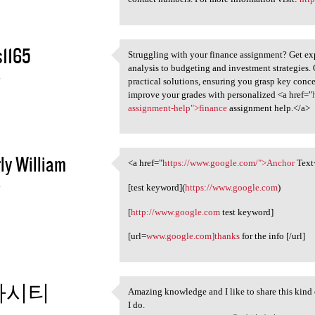
s1165
Struggling with your finance assignment? Get exp
Struggling with your finance
analysis to budgeting and investment strategies. 
4
practical solutions, ensuring you grasp key conc
improve your grades with personalized <a href="
assignment-help">finance
assignment help.</a>
ly William
<a href="
https://www.google.com/">Anchor
Text
<a href="https://www.google
4
[test keyword](
https://www.google.com
)
[
http://www.google.com
test keyword]
[url=
www.google.com]thanks
for the info [/url]
카시티
Amazing knowledge and I like to share this kind 
Amazing knowledge and I like
I do.
4