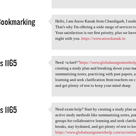
Bookmarking
Hello, I am Arzoo Kanak from Chandigarh, I under
Hello, I am Arzoo Kanak from
That's why I'm offering a wide range of services 
4
Your satisfaction is our first priority, plus we ha
night with you.
https://www.arzookanak.in
s 1165
Need <a href="
https://www.globalassignmenthel
Need <a href="https://www
creating a study plan and breaking down your mat
4
summarizing notes, practicing with past papers, a
learning and seek clarification from teachers on 
and get plenty of rest to keep your mind sharp.
s 1165
Need exam help? Start by creating a study plan a
Need exam help? Start by
active study methods like summarizing notes, prac
4
groups for collaborative learning and seek clari
breaks, stay hydrated, and get plenty of rest to k
https://www.globalassignmenthelp.com/us/onlin