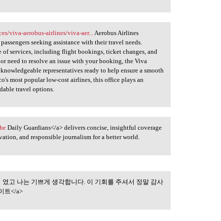
ices/viva-aerobus-airlines/viva-aer...
Aerobus Airlines
 passengers seeking assistance with their travel needs.
e of services, including flight bookings, ticket changes, and
 or need to resolve an issue with your booking, the Viva
h knowledgeable representatives ready to help ensure a smooth
's most popular low-cost airlines, this office plays an
dable travel options.
The
Daily Guardians</a> delivers concise, insightful coverage
vation, and responsible journalism for a better world.
 였고 나는 기쁘게 생각합니다. 이 기회를 주셔서 정말 감사
수있는 좋은 기회 였고
트</a>