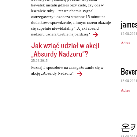
kawałek metalu gdzieś przy ciele, czy coś w
kształcie tuby – raz uruchamia sygnał
ostrzegawczy i oznacza stracone 15 minut na
jame
dodatkowe sprawdzenie, a innym razem okazuje
się zupełnie niewidzialny”. A jaki absurd
12.08.202
nadzoru uwiera Ciebie najbardziej?
Jak wziąć udział w akcji
Adres
„Absurdy Nadzoru"?
25.08.2015
Poznaj 5 sposobów na zaangażowanie się w
Bever
akcję „Absurdy Nadzoru".
13.08.202
Adres
온
13.08.202