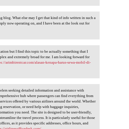
g blog. What else may I get that kind of info written in such a
mply now operating on, and I have been at the look out for
tion but I find this topic to be actually something that I
plex and extremely broad for me. I am looking forward for
ps://arimbirentcar.com/alasan-kenapa-harus-sewa-mobil-di-
avelers seeking detailed information and assistance with
 comprehensive hub where passengers can find everything from
e services offered by various airlines around the world. Whether
ng reservation, or need help with baggage inquiries,
ormation you need. The site is designed to be user-friendly,
treamline the travel process. It is particularly useful for those
offices, as it provides specific addresses, office hours, and
s://airlinesofficedesk.com/