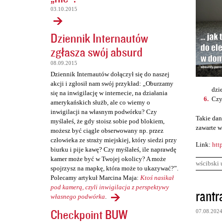
03.10.2015
Dziennik Internautów
zgłasza swój absurd
08.09.2015
Dziennik Internautów dołączył się do naszej
akcji i zgłosił nam swój przykład: „Oburzamy
dzi
się na inwigilację w internecie, na działania
Czy
amerykańskich służb, ale co wiemy o
inwigilacji na własnym podwórku? Czy
Takie dan
myślałeś, że gdy stoisz sobie pod blokiem,
zawarte w
możesz być ciągle obserwowany np. przez
człowieka ze straży miejskiej, który siedzi przy
Link:
htt
biurku i pije kawę? Czy myślałeś, ile naprawdę
kamer może być w Twojej okolicy? A może
wścibski 
spojrzysz na mapkę, która może to ukazywać?”.
Polecamy artykuł Marcina Maja:
Ktoś nasikał
K
pod kamerą, czyli inwigilacja z perspektywy
rantr
własnego podwórka
.
o
Checkpoint BUW
07.08.202
m