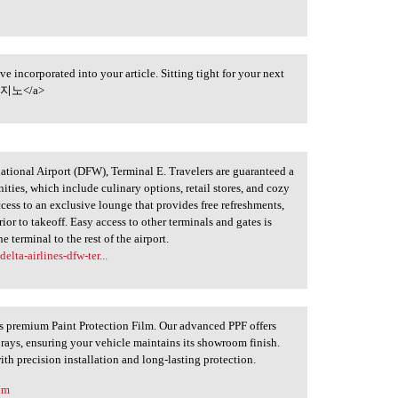
e incorporated into your article. Sitting tight for your next
노</a>
rnational Airport (DFW), Terminal E. Travelers are guaranteed a
ities, which include culinary options, retail stores, and cozy
cess to an exclusive lounge that provides free refreshments,
ior to takeoff. Easy access to other terminals and gates is
 terminal to the rest of the airport.
elta-airlines-dfw-ter...
a's premium Paint Protection Film. Our advanced PPF offers
 rays, ensuring your vehicle maintains its showroom finish.
ith precision installation and long-lasting protection.
ilm