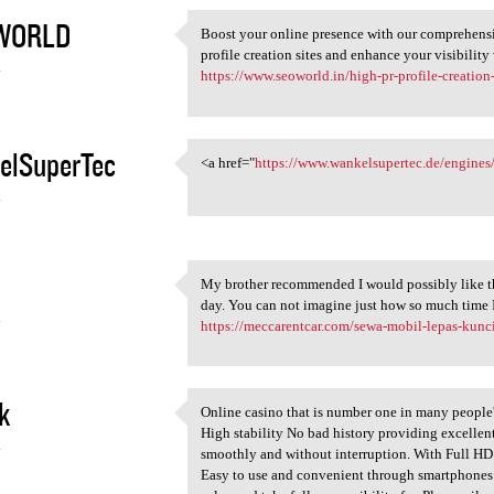
WORLD
Boost your online presence with our comprehensive
Boost your online presence
profile creation sites and enhance your visibility
4
https://www.seoworld.in/high-pr-profile-creation-s
elSuperTec
<a href="
https://www.wankelsupertec.de/engine
<a href="https://www
4
My brother recommended I would possibly like th
My brother recommended I
day. You can not imagine just how so much time I
4
https://meccarentcar.com/sewa-mobil-lepas-kunc
k
Online casino that is number one in many people'
Online casino that is number
High stability No bad history providing excelle
4
smoothly and without interruption. With Full HD
Easy to use and convenient through smartphones