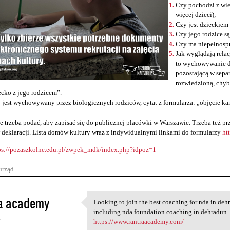
Czy pochodzi z wie
więcej dzieci);
Czy jest dzieckiem
Czy jego rodzice s
Czy ma niepełnosp
Jak wyglądają relac
to wychowywanie d
pozostającą w sepa
rozwiedzioną, chyb
ecko z jego rodzicem”.
 jest wychowywany przez biologicznych rodziców, cytat z formularza: „objęcie ka
e trzeba podać, aby zapisać się do publicznej placówki w Warszawie. Trzeba też 
 deklaracji. Lista domów kultury wraz z indywidualnymi linkami do formularzy
ht
ps://pozaszkolne.edu.pl/zwpek_mdk/index.php?idpoz=1
urząd
a academy
Looking to join the best coaching for nda in de
Looking to join the best
including nda foundation coaching in dehradun
4
https://www.rantraacademy.com/