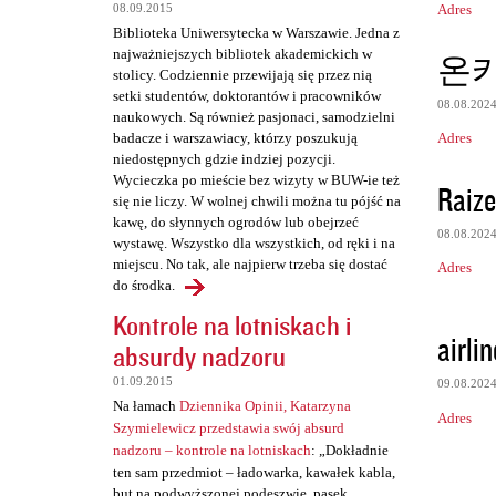
Adres
08.09.2015
e
Biblioteka Uniwersytecka w Warszawie. Jedna z
n
najważniejszych bibliotek akademickich w
온
t
stolicy. Codziennie przewijają się przez nią
setki studentów, doktorantów i pracowników
a
08.08.202
naukowych. Są również pasjonaci, samodzielni
r
Adres
badacze i warszawiacy, którzy poszukują
niedostępnych gdzie indziej pozycji.
z
Wycieczka po mieście bez wizyty w BUW-ie też
Raize
e
się nie liczy. W wolnej chwili można tu pójść na
kawę, do słynnych ogrodów lub obejrzeć
08.08.202
wystawę. Wszystko dla wszystkich, od ręki i na
miejscu. No tak, ale najpierw trzeba się dostać
Adres
do środka.
Kontrole na lotniskach i
airli
absurdy nadzoru
01.09.2015
09.08.202
Na łamach
Dziennika Opinii, Katarzyna
Adres
Szymielewicz przedstawia swój absurd
nadzoru – kontrole na lotniskach
: „Dokładnie
ten sam przedmiot – ładowarka, kawałek kabla,
but na podwyższonej podeszwie, pasek,