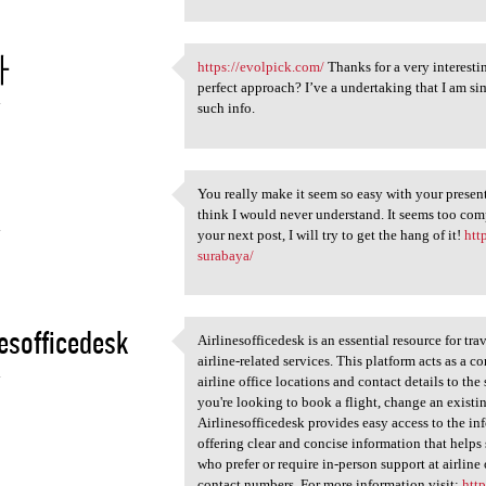
카
https://evolpick.com/
Thanks for a very interestin
https://evolpick.com/ Thanks
perfect approach? I’ve a undertaking that I am si
4
such info.
You really make it seem so easy with your presenta
You really make it seem so
think I would never understand. It seems too com
4
your next post, I will try to get the hang of it!
htt
surabaya/
nesofficedesk
Airlinesofficedesk is an essential resource for tr
Airlinesofficedesk is an
airline-related services. This platform acts as a
4
airline office locations and contact details to th
you're looking to book a flight, change an existi
Airlinesofficedesk provides easy access to the inf
offering clear and concise information that helps s
who prefer or require in-person support at airline 
contact numbers. For more information visit:
http