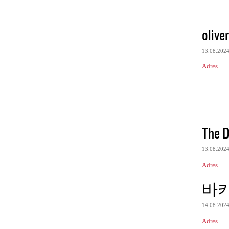
olive
13.08.202
Adres
The D
13.08.202
Adres
바
14.08.202
Adres