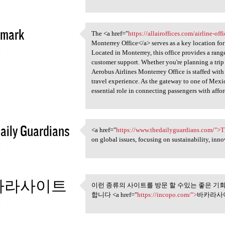
rmark
The <a href="
https://allairoffices.com/airline-off
The <a href="https:/
Monterrey Office</a> serves as a key location for
4
Located in Monterrey, this office provides a rang
customer support. Whether you're planning a trip
Aerobus Airlines Monterrey Office is staffed wit
travel experience. As the gateway to one of Mexico
essential role in connecting passengers with affor
aily Guardians
<a href="
https://www.thedailyguardians.com/">
<a href="https://www
on global issues, focusing on sustainability, inno
4
카라사이트
이런 종류의 사이트를 방문 할 수있는 좋은 기회
이런 종류의 사이트를 방문 할 
합니다 <a href="
https://incopo.com/">
바카라사이
4