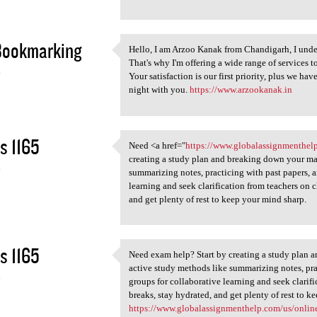
Bookmarking
Hello, I am Arzoo Kanak from Chandigarh, I under
Hello, I am Arzoo Kanak from
That's why I'm offering a wide range of services 
4
Your satisfaction is our first priority, plus we ha
night with you.
https://www.arzookanak.in
s 1165
Need <a href="
https://www.globalassignmenthel
Need <a href="https://www
creating a study plan and breaking down your mat
4
summarizing notes, practicing with past papers, a
learning and seek clarification from teachers on 
and get plenty of rest to keep your mind sharp.
s 1165
Need exam help? Start by creating a study plan a
Need exam help? Start by
active study methods like summarizing notes, prac
4
groups for collaborative learning and seek clari
breaks, stay hydrated, and get plenty of rest to k
https://www.globalassignmenthelp.com/us/onlin