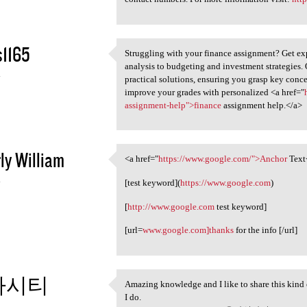
s1165
Struggling with your finance assignment? Get exp
Struggling with your finance
analysis to budgeting and investment strategies. 
4
practical solutions, ensuring you grasp key conc
improve your grades with personalized <a href="
assignment-help">finance
assignment help.</a>
ly William
<a href="
https://www.google.com/">Anchor
Text
<a href="https://www.google
4
[test keyword](
https://www.google.com
)
[
http://www.google.com
test keyword]
[url=
www.google.com]thanks
for the info [/url]
카시티
Amazing knowledge and I like to share this kind 
Amazing knowledge and I like
I do.
4