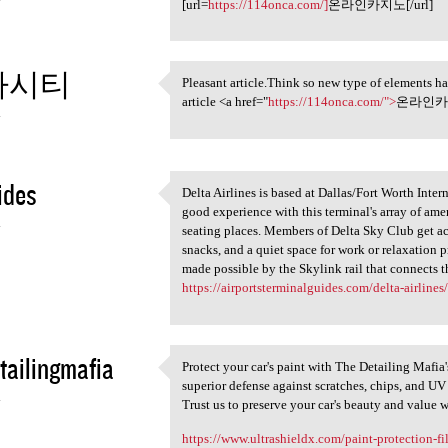
[url=
https://114onca.com/]
온라인카지노[/url]
카시티
Pleasant article.Think so new type of elements hav
Pleasant article.Think so new
article <a href="
https://114onca.com/">
온라인카지
4
ides
Delta Airlines is based at Dallas/Fort Worth Inte
Delta Airlines is based at
good experience with this terminal's array of amen
4
seating places. Members of Delta Sky Club get ac
snacks, and a quiet space for work or relaxation pr
made possible by the Skylink rail that connects the
https://airportsterminalguides.com/delta-airlines/d
tailingmafia
Protect your car's paint with The Detailing Mafi
Protect your car's paint with
superior defense against scratches, chips, and UV
4
Trust us to preserve your car's beauty and value w
https://www.ultrashieldx.com/paint-protection-f