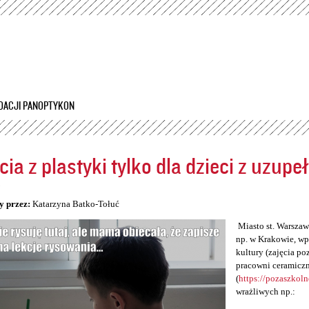
Przejdź
do
treści
DACJI PANOPTYKON
cia z plastyki tylko dla dzieci z uzup
5
y przez:
Katarzyna Batko-Tołuć
Miasto st. Warszawa
np. w Krakowie, wp
kultury (zajęcia po
pracowni ceramiczn
(
https://pozaszkol
wrażliwych np.: