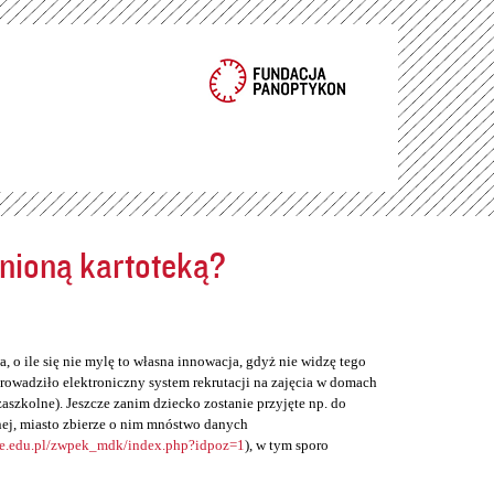
ełnioną kartoteką?
, o ile się nie mylę to własna innowacja, gdyż nie widzę tego
rowadziło elektroniczny system rekrutacji na zajęcia w domach
zaszkolne). Jeszcze zanim dziecko zostanie przyjęte np. do
ej, miasto zbierze o nim mnóstwo danych
ne.edu.pl/zwpek_mdk/index.php?idpoz=1
), w tym sporo