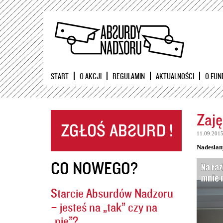
START
O AKCJI
REGULAMIN
AKTUALNOŚCI
O FUN
Zaję
11.09.201
Nadesłan
CO NOWEGO?
Starcie Absurdów Nadzoru
– jesteś na „tak” czy na
„nie”?