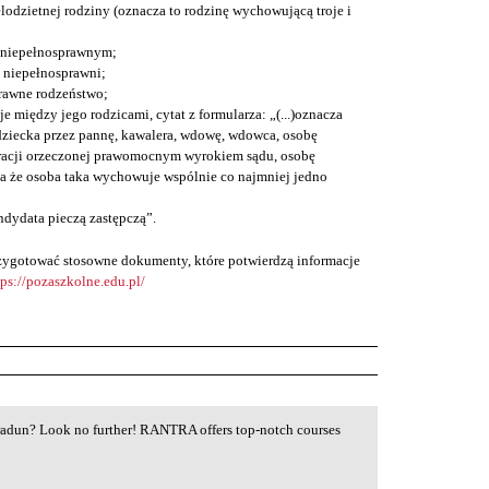
lodzietnej rodziny (oznacza to rodzinę wychowującą troje i
 niepełnosprawnym;
ą niepełnosprawni;
rawne rodzeństwo;
je między jego rodzicami, cytat z formularza: „(...)oznacza
ziecka przez pannę, kawalera, wdowę, wdowca, osobę
racji orzeczonej prawomocnym wyrokiem sądu, osobę
a że osoba taka wychowuje wspólnie co najmniej jedno
ndydata pieczą zastępczą”.
przygotować stosowne dokumenty, które potwierdzą informacje
tps://pozaszkolne.edu.pl/
hradun? Look no further! RANTRA offers top-notch courses