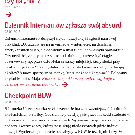
czy na „nie”?
03.10.2015
Dziennik Internautów zgłasza swój absurd
08.09.2015
Dziennik Internautów dołączył się do naszej akcji i zgłosił nam swój
przykład: „Oburzamy się na inwigilację w internecie, na działania
amerykańskich służb, ale co wiemy o inwigilacji na własnym podwórku?
Czy myślałeś, że gdy stoisz sobie pod blokiem, możesz być ciągle
obserwowany np. przez człowieka ze straży miejskiej, który siedzi przy
biurku i pije kawę? Czy myślałeś, ile naprawdę kamer może być w Twojej
okolicy? A może spojrzysz na mapkę, która może to ukazywać?”. Polecamy
artykuł Marcina Maja:
Ktoś nasikał pod kamerą, czyli inwigilacja z
perspektywy własnego podwórka
.
Checkpoint BUW
08.09.2015
Biblioteka Uniwersytecka w Warszawie. Jedna z najważniejszych bibliotek
akademickich w stolicy. Codziennie przewijają się przez nią setki studentów,
doktorantów i pracowników naukowych. Są również pasjonaci, samodzielni
badacze i warszawiacy, którzy poszukują niedostępnych gdzie indziej
pozycji. Wycieczka po mieście bez wizyty w BUW-ie też się nie liczy. W