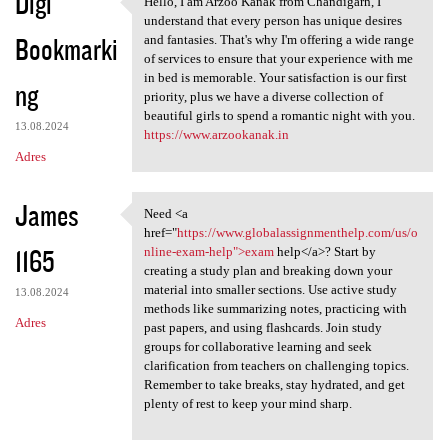
Digi
Hello, I am Arzoo Kanak from Chandigarh, I
Hello, I am Arzoo Kanak from
understand that every person has unique desires
Bookmarki
and fantasies. That's why I'm offering a wide range
of services to ensure that your experience with me
in bed is memorable. Your satisfaction is our first
ng
priority, plus we have a diverse collection of
beautiful girls to spend a romantic night with you.
13.08.2024
https://www.arzookanak.in
Adres
James
Need <a
Need <a href="https://www
href="
https://www.globalassignmenthelp.com/us/o
1165
nline-exam-help">exam
help</a>? Start by
creating a study plan and breaking down your
material into smaller sections. Use active study
13.08.2024
methods like summarizing notes, practicing with
Adres
past papers, and using flashcards. Join study
groups for collaborative learning and seek
clarification from teachers on challenging topics.
Remember to take breaks, stay hydrated, and get
plenty of rest to keep your mind sharp.