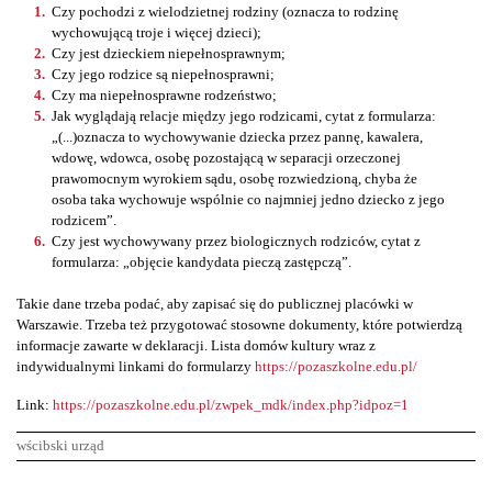
Czy pochodzi z wielodzietnej rodziny (oznacza to rodzinę
wychowującą troje i więcej dzieci);
Czy jest dzieckiem niepełnosprawnym;
Czy jego rodzice są niepełnosprawni;
Czy ma niepełnosprawne rodzeństwo;
Jak wyglądają relacje między jego rodzicami, cytat z formularza:
„(...)oznacza to wychowywanie dziecka przez pannę, kawalera,
wdowę, wdowca, osobę pozostającą w separacji orzeczonej
prawomocnym wyrokiem sądu, osobę rozwiedzioną, chyba że
osoba taka wychowuje wspólnie co najmniej jedno dziecko z jego
rodzicem”.
Czy jest wychowywany przez biologicznych rodziców, cytat z
formularza: „objęcie kandydata pieczą zastępczą”.
Takie dane trzeba podać, aby zapisać się do publicznej placówki w
Warszawie. Trzeba też przygotować stosowne dokumenty, które potwierdzą
informacje zawarte w deklaracji. Lista domów kultury wraz z
indywidualnymi linkami do formularzy
https://pozaszkolne.edu.pl/
Link:
https://pozaszkolne.edu.pl/zwpek_mdk/index.php?idpoz=1
wścibski urząd