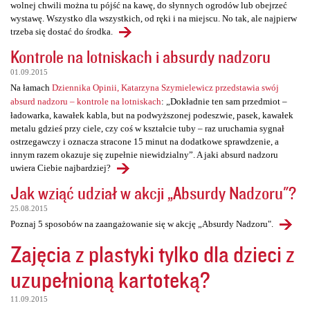
wolnej chwili można tu pójść na kawę, do słynnych ogrodów lub obejrzeć
wystawę. Wszystko dla wszystkich, od ręki i na miejscu. No tak, ale najpierw
trzeba się dostać do środka.
Kontrole na lotniskach i absurdy nadzoru
01.09.2015
Na łamach
Dziennika Opinii, Katarzyna Szymielewicz przedstawia swój
absurd nadzoru – kontrole na lotniskach
: „Dokładnie ten sam przedmiot –
ładowarka, kawałek kabla, but na podwyższonej podeszwie, pasek, kawałek
metalu gdzieś przy ciele, czy coś w kształcie tuby – raz uruchamia sygnał
ostrzegawczy i oznacza stracone 15 minut na dodatkowe sprawdzenie, a
innym razem okazuje się zupełnie niewidzialny”. A jaki absurd nadzoru
uwiera Ciebie najbardziej?
Jak wziąć udział w akcji „Absurdy Nadzoru"?
25.08.2015
Poznaj 5 sposobów na zaangażowanie się w akcję „Absurdy Nadzoru".
Zajęcia z plastyki tylko dla dzieci z
uzupełnioną kartoteką?
11.09.2015