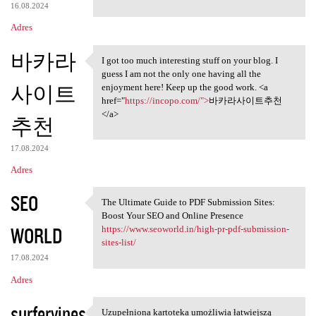
16.08.2024
Adres
바카라
I got too much interesting stuff on your blog. I
I got too much interesting
guess I am not the only one having all the
사이트
enjoyment here! Keep up the good work. <a
href="
https://incopo.com/">
바카라사이트추천
</a>
추천
17.08.2024
Adres
SEO
The Ultimate Guide to PDF Submission Sites:
The Ultimate Guide to PDF
Boost Your SEO and Online Presence
WORLD
https://www.seoworld.in/high-pr-pdf-submission-
sites-list/
17.08.2024
Adres
surfervines
Uzupełniona kartoteka umożliwia łatwiejszą