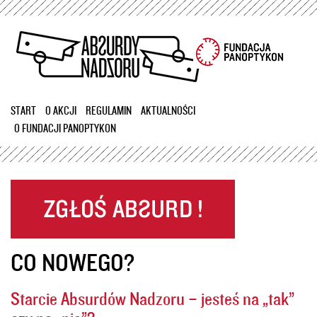
Przejdź
do
treści
START
O AKCJI
REGULAMIN
AKTUALNOŚCI
O FUNDACJI PANOPTYKON
CO NOWEGO?
Starcie Absurdów Nadzoru – jesteś na „tak”