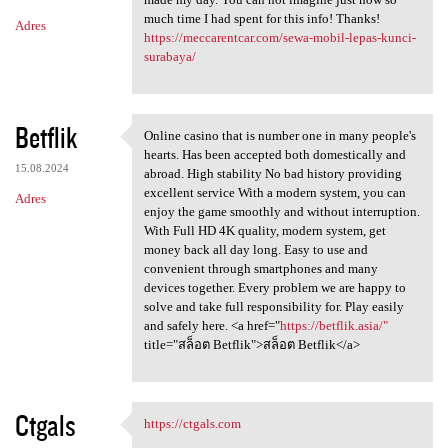
much time I had spent for this info! Thanks!
Adres
https://meccarentcar.com/sewa-mobil-lepas-kunci-
surabaya/
Betflik
Online casino that is number one in many people's
Online casino that is number
hearts. Has been accepted both domestically and
15.08.2024
abroad. High stability No bad history providing
excellent service With a modern system, you can
Adres
enjoy the game smoothly and without interruption.
With Full HD 4K quality, modern system, get
money back all day long. Easy to use and
convenient through smartphones and many
devices together. Every problem we are happy to
solve and take full responsibility for. Play easily
and safely here. <a href="
https://betflik.asia/"
title="สล็อต Betflik">สล็อต Betflik</a>
Ctgals
https://ctgals.com
https://ctgals.com