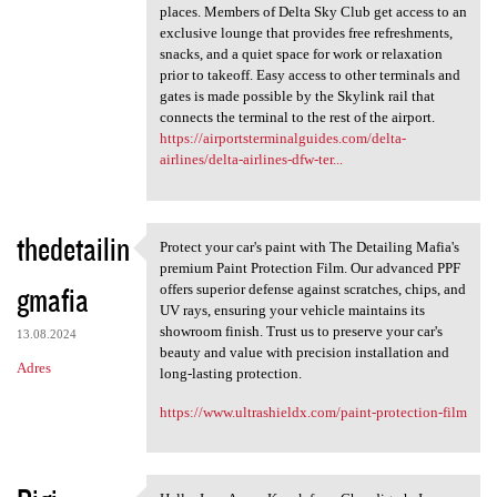
places. Members of Delta Sky Club get access to an
exclusive lounge that provides free refreshments,
snacks, and a quiet space for work or relaxation
prior to takeoff. Easy access to other terminals and
gates is made possible by the Skylink rail that
connects the terminal to the rest of the airport.
https://airportsterminalguides.com/delta-
airlines/delta-airlines-dfw-ter...
thedetailin
Protect your car's paint with The Detailing Mafia's
Protect your car's paint with
premium Paint Protection Film. Our advanced PPF
gmafia
offers superior defense against scratches, chips, and
UV rays, ensuring your vehicle maintains its
showroom finish. Trust us to preserve your car's
13.08.2024
beauty and value with precision installation and
Adres
long-lasting protection.
https://www.ultrashieldx.com/paint-protection-film