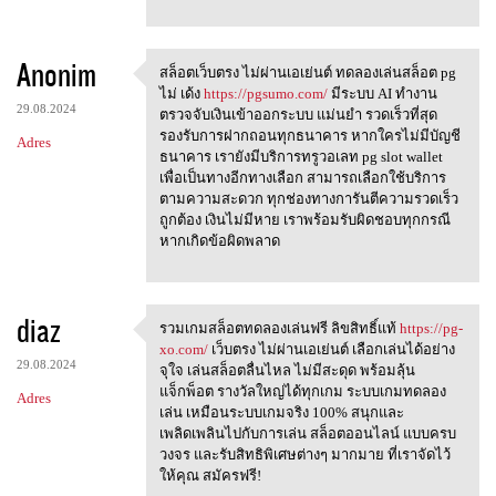
Anonim
สล็อตเว็บตรง ไม่ผ่านเอเย่นต์ ทดลองเล่นสล็อต pg
สล็อตเว็บตรง ไม่ผ่านเอเย่นต์
ไม่ เด้ง
https://pgsumo.com/
มีระบบ AI ทำงาน
29.08.2024
ตรวจจับเงินเข้าออกระบบ แม่นยำ รวดเร็วที่สุด
รองรับการฝากถอนทุกธนาคาร หากใครไม่มีบัญชี
Adres
ธนาคาร เรายังมีบริการทรูวอเลท pg slot wallet
เพื่อเป็นทางอีกทางเลือก สามารถเลือกใช้บริการ
ตามความสะดวก ทุกช่องทางการันตีความรวดเร็ว
ถูกต้อง เงินไม่มีหาย เราพร้อมรับผิดชอบทุกกรณี
หากเกิดข้อผิดพลาด
diaz
รวมเกมสล็อตทดลองเล่นฟรี ลิขสิทธิ์แท้
https://pg-
รวมเกมสล็อตทดลองเล่นฟรี
xo.com/
เว็บตรง ไม่ผ่านเอเย่นต์ เลือกเล่นได้อย่าง
29.08.2024
จุใจ เล่นสล็อตลื่นไหล ไม่มีสะดุด พร้อมลุ้น
แจ็กพ็อต รางวัลใหญ่ได้ทุกเกม ระบบเกมทดลอง
Adres
เล่น เหมือนระบบเกมจริง 100% สนุกและ
เพลิดเพลินไปกับการเล่น สล็อตออนไลน์ แบบครบ
วงจร และรับสิทธิพิเศษต่างๆ มากมาย ที่เราจัดไว้
ให้คุณ สมัครฟรี!