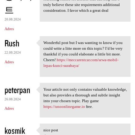
truly believe these site requirements additional
트
consideration. I favor which a great deal
20.08.2024
Adres
Rush
Wonderful post but I was wanting to know if you
Wonderful post but I was
could write a litte more on this topic? I’d be very
22.08.2024
thankful if you could elaborate a little bit more.
Cheers!
https://meccarentcar.com/sewa-mobil-
Adres
lepas-kunci-surabaya/
peterpan
Your article not only contains valuable knowledge,
Your article not only
but also provides a thorough and subtle insight
26.08.2024
into your chosen topic. Play game
https://unoonlinegame.io
free.
Adres
kosmik
nice post
nice post