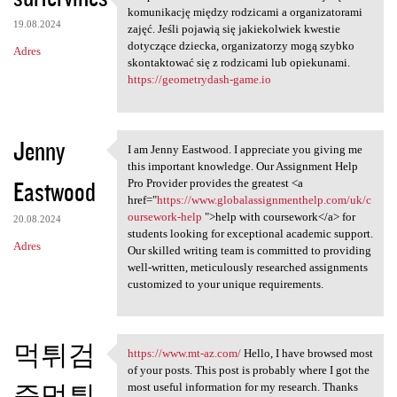
Uzupełniona kartoteka
komunikację między rodzicami a organizatorami
19.08.2024
zajęć. Jeśli pojawią się jakiekolwiek kwestie
dotyczące dziecka, organizatorzy mogą szybko
Adres
skontaktować się z rodzicami lub opiekunami.
https://geometrydash-game.io
Jenny
I am Jenny Eastwood. I appreciate you giving me
I am Jenny Eastwood. I
this important knowledge. Our Assignment Help
Eastwood
Pro Provider provides the greatest <a
href="
https://www.globalassignmenthelp.com/uk/c
oursework-help
">help with coursework</a> for
20.08.2024
students looking for exceptional academic support.
Adres
Our skilled writing team is committed to providing
well-written, meticulously researched assignments
customized to your unique requirements.
먹튀검
https://www.mt-az.com/
Hello, I have browsed most
https://www.mt-az.com/ Hello,
of your posts. This post is probably where I got the
증먹튀
most useful information for my research. Thanks