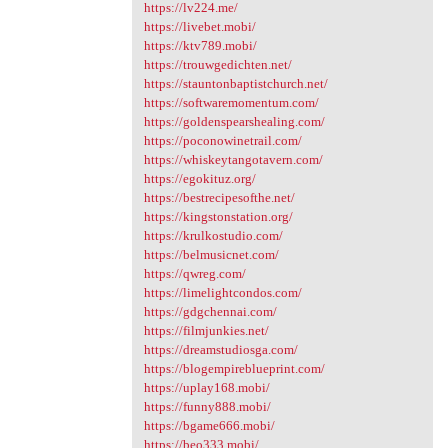
https://lv224.me/
https://livebet.mobi/
https://ktv789.mobi/
https://trouwgedichten.net/
https://stauntonbaptistchurch.net/
https://softwaremomentum.com/
https://goldenspearshealing.com/
https://poconowinetrail.com/
https://whiskeytangotavern.com/
https://egokituz.org/
https://bestrecipesofthe.net/
https://kingstonstation.org/
https://krulkostudio.com/
https://belmusicnet.com/
https://qwreg.com/
https://limelightcondos.com/
https://gdgchennai.com/
https://filmjunkies.net/
https://dreamstudiosga.com/
https://blogempireblueprint.com/
https://uplay168.mobi/
https://funny888.mobi/
https://bgame666.mobi/
https://beo333.mobi/