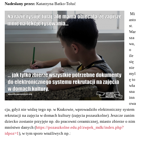
Nadesłany przez:
Katarzyna Batko-Tołuć
Mi
asto
st.
War
sza
wa,
o
ile
się
nie
myl
ę to
wła
sna
inn
owa
cja, gdyż nie widzę tego np. w Krakowie, wprowadziło elektroniczny system
rekrutacji na zajęcia w domach kultury (zajęcia pozaszkolne). Jeszcze zanim
dziecko zostanie przyjęte np. do pracowni ceramicznej, miasto zbierze o nim
mnóstwo danych (
https://pozaszkolne.edu.pl/zwpek_mdk/index.php?
idpoz=1
), w tym sporo wrażliwych np.: