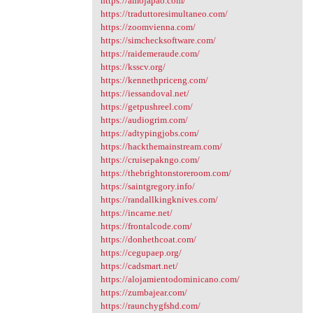
https://amojapao.com/
https://traduttoresimultaneo.com/
https://zoomvienna.com/
https://simchecksoftware.com/
https://raidemeraude.com/
https://ksscv.org/
https://kennethpriceng.com/
https://iessandoval.net/
https://getpushreel.com/
https://audiogrim.com/
https://adtypingjobs.com/
https://hackthemainstream.com/
https://cruisepakngo.com/
https://thebrightonstoreroom.com/
https://saintgregory.info/
https://randallkingknives.com/
https://incarne.net/
https://frontalcode.com/
https://donhethcoat.com/
https://cegupaep.org/
https://cadsmart.net/
https://alojamientodominicano.com/
https://zumbajear.com/
https://raunchygfshd.com/