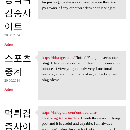
for posting, maybe we can see more on this. Are
you aware of any other websites on this subject.
검증사
이트
20.08.2024
Adres
스포츠
https://bbangtv.com/
"Initial You got a awesome
https://bbangtv.com/ "Initial
blog .I determination be involved in plus uniform
중계
minutes. i view you got truly very functional
matters , i determination be always checking your
blog blesss.
20.08.2024
Adres
"
먹튀검
https://infogram.com/untitled-chart-
https://infogram.com/untitled
1ho16vog3e1px4n?live
I think this is an edifying
증사이
post and it is useful and capable. I am always
searching online for articles that can help me. I