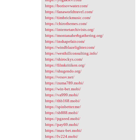
https://borisovwater.com/
https://fanaworldtravel.com/
https://timbrickmusic.com/
https://chirothemes.com/
https://internetarchivists.org/
https://montanaherbgathering.org/
https://inshapefair.com/
https://windblazelighter.com/
https://westhillconsulting.info/
https://shirockys.com/
https://filmkritiken.org/
https://shugendo.org/
https://vesov.net/
https://zuma789.mobi/
https://win-bet.mobi/
https://va999.mobi/
https://thb168.mobi/
https://spinbetter.me/
https://sb888.mobi/
https://pgzeed.mobi/
https://pay69.mobi/
https://max-bet.mobi/
https://lv224.mobi/