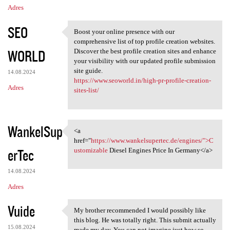
Adres
SEO
Boost your online presence with our
Boost your online presence
comprehensive list of top profile creation websites.
WORLD
Discover the best profile creation sites and enhance
your visibility with our updated profile submission
site guide.
14.08.2024
https://www.seoworld.in/high-pr-profile-creation-
Adres
sites-list/
WankelSup
<a
<a href="https://www
href="
https://www.wankelsupertec.de/engines/">C
erTec
ustomizable
Diesel Engines Price In Germany</a>
14.08.2024
Adres
Vuide
My brother recommended I would possibly like
My brother recommended I
this blog. He was totally right. This submit actually
15.08.2024
made my day. You can not imagine just how so