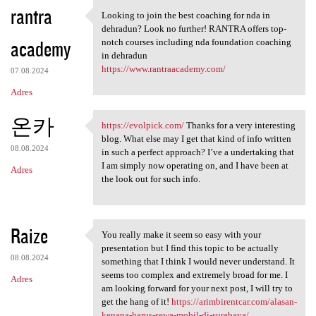
K
rantra
Looking to join the best coaching for nda in
Looking to join the best
o
dehradun? Look no further! RANTRA offers top-
academy
m
notch courses including nda foundation coaching
in dehradun
e
https://www.rantraacademy.com/
07.08.2024
n
Adres
t
온카
a
https://evolpick.com/
Thanks for a very interesting
https://evolpick.com/ Thanks
blog. What else may I get that kind of info written
r
08.08.2024
in such a perfect approach? I’ve a undertaking that
z
I am simply now operating on, and I have been at
Adres
the look out for such info.
e
Raize
You really make it seem so easy with your
You really make it seem so
presentation but I find this topic to be actually
08.08.2024
something that I think I would never understand. It
seems too complex and extremely broad for me. I
Adres
am looking forward for your next post, I will try to
get the hang of it!
https://arimbirentcar.com/alasan-
kenapa-harus-sewa-mobil-di-surabaya/