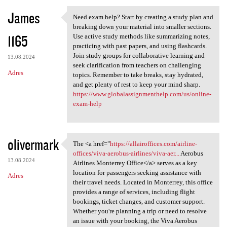
James
Need exam help? Start by creating a study plan and
Need exam help? Start by
breaking down your material into smaller sections.
1165
Use active study methods like summarizing notes,
practicing with past papers, and using flashcards.
Join study groups for collaborative learning and
13.08.2024
seek clarification from teachers on challenging
Adres
topics. Remember to take breaks, stay hydrated,
and get plenty of rest to keep your mind sharp.
https://www.globalassignmenthelp.com/us/online-
exam-help
olivermark
The <a href="
https://allairoffices.com/airline-
The <a href="https:/
offices/viva-aerobus-airlines/viva-aer...
Aerobus
13.08.2024
Airlines Monterrey Office</a> serves as a key
location for passengers seeking assistance with
Adres
their travel needs. Located in Monterrey, this office
provides a range of services, including flight
bookings, ticket changes, and customer support.
Whether you're planning a trip or need to resolve
an issue with your booking, the Viva Aerobus