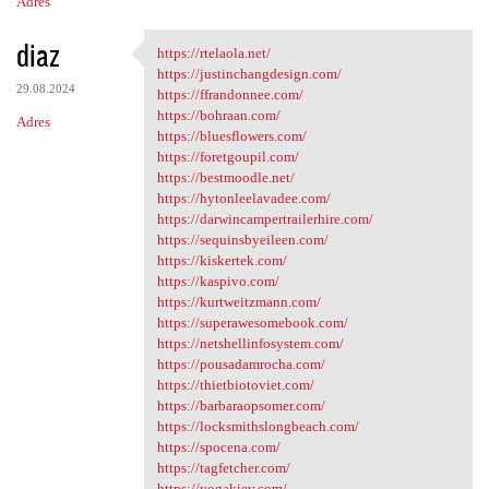
Adres
diaz
https://rtelaola.net/
https://rtelaola.net/
https://justinchangdesign.com/
29.08.2024
https://ffrandonnee.com/
https://bohraan.com/
Adres
https://bluesflowers.com/
https://foretgoupil.com/
https://bestmoodle.net/
https://hytonleelavadee.com/
https://darwincampertrailerhire.com/
https://sequinsbyeileen.com/
https://kiskertek.com/
https://kaspivo.com/
https://kurtweitzmann.com/
https://superawesomebook.com/
https://netshellinfosystem.com/
https://pousadamrocha.com/
https://thietbiotoviet.com/
https://barbaraopsomer.com/
https://locksmithslongbeach.com/
https://spocena.com/
https://tagfetcher.com/
https://yogakiev.com/