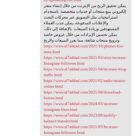
يمكن تحقيق الربح من الإنترنت من خلال إنشاء متجر
إلكتروني يبيع منتجات أو خدمات متخصصة. باستخدام
استراتيجيات مثل التسويق عبر محركات البحث
والإعلانات المدفوعة، يمكن جذب العملاء
المستهدفين وزيادة المبيعات. بالإضافة إلى ذلك،
يمكن تحسين الإيرادات من خلال عروض خاصة
وترويج منتجات شائعة، مما يعزز المبيعات والربح.
https://www.al7addad.com/2021/10/phrases-bio-
insta.html
https://www.al7addad.com/2021/03/sites-increase-
Instagram-followers.html
https://www.al7addad.com/2021/04/increase-blog-
traffic.html
https://www.al7addad.com/2021/02/make-money-
online.html
https://www.al7addad.com/2021/06/download-
button.html
https://www.al7addad.com/2024/03/increase-
instagram-likes.html
https://www.al7addad.com/2023/08/mobily-
balance-transfer.html
https://www.al7addad.com/2021/03/Increase-
Instagram-followers.html