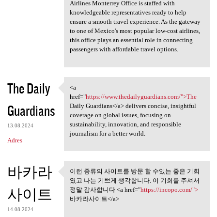
Airlines Monterrey Office is staffed with
knowledgeable representatives ready to help
ensure a smooth travel experience. As the gateway
to one of Mexico's most popular low-cost airlines,
this office plays an essential role in connecting
passengers with affordable travel options.
The Daily
<a
<a href="https://www
href="
https://www.thedailyguardians.com/">The
Guardians
Daily Guardians</a> delivers concise, insightful
coverage on global issues, focusing on
sustainability, innovation, and responsible
13.08.2024
journalism for a better world.
Adres
바카라
이런 종류의 사이트를 방문 할 수있는 좋은 기회
이런 종류의 사이트를 방문 할 수
였고 나는 기쁘게 생각합니다. 이 기회를 주셔서
있는 좋은 기회 였고
사이트
정말 감사합니다 <a href="
https://incopo.com/">
바카라사이트</a>
14.08.2024