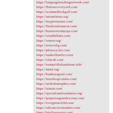
https://languageteachingnetwork.com/
https://floborecoverysoft.com/
https://scottmedlockgolf.com/
https://animelatino.org/
https://mygreensense.com/
https://firedworksmacon.com/
https://buenrostrodayspa.com/
https://windfalllabs.com/
https://wanew.org/
https://testovebg.com/
https://photocycles.com/
https://nashvillerelics.com/
https://clincab.com/
https://romaniidinkazahstan.info/
https://mtnd.org/
https://kashtazagosti.com/
https://innerloopcondos.com/
https://archedemorphee.com/
https://strasin.com/
https://specialcarefoundation.org/
https://pequenasgrandescosas.com/
https://evergreenchild.com/
https://africancircuitsafaris.com/
https://trioilresources.com/