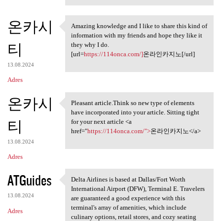
온카시
Amazing knowledge and I like to share this kind of
Amazing knowledge and I like
information with my friends and hope they like it
티
they why I do.
[url=
https://114onca.com/]
온라인카지노[/url]
13.08.2024
Adres
온카시
Pleasant article.Think so new type of elements
Pleasant article.Think so new
have incorporated into your article. Sitting tight
티
for your next article <a
href="
https://114onca.com/">
온라인카지노</a>
13.08.2024
Adres
ATGuides
Delta Airlines is based at Dallas/Fort Worth
Delta Airlines is based at
International Airport (DFW), Terminal E. Travelers
13.08.2024
are guaranteed a good experience with this
terminal's array of amenities, which include
Adres
culinary options, retail stores, and cozy seating