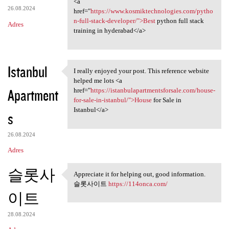
<a
26.08.2024
href="
https://www.kosmiktechnologies.com/pytho
n-full-stack-developer/">Best
python full stack
Adres
training in hyderabad</a>
Istanbul
I really enjoyed your post. This reference website
I really enjoyed your post.
helped me lots <a
Apartment
href="
https://istanbulapartmentsforsale.com/house-
for-sale-in-istanbul/">House
for Sale in
Istanbul</a>
s
26.08.2024
Adres
슬롯사
Appreciate it for helping out, good information.
Appreciate it for helping out
슬롯사이트
https://114onca.com/
이트
28.08.2024