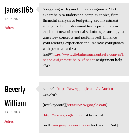
james1165
Struggling with your finance assignment? Get
Struggling with your finance
expert help to understand complex topics, from
12.08.2024
financial analysis to budgeting and investment
strategies. Our professional tutors provide clear
Adres
explanations and practical solutions, ensuring you
grasp key concepts and perform well. Enhance
your learning experience and improve your grades
with personalized <a
href="
https://www.globalassignmenthelp.com/us/fi
nance-assignment-help">finance
assignment help.
</a>
Beverly
<a href="
https://www.google.com/">Anchor
<a href="https://www.google
Text</a>
William
[test keyword](
https://www.google.com
)
13.08.2024
[
http://www.google.com
test keyword]
Adres
[url=
www.google.com]thanks
for the info [/url]