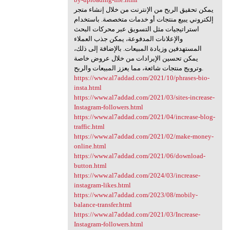
يمكن تحقيق الربح من الإنترنت من خلال إنشاء متجر
إلكتروني يبيع منتجات أو خدمات متخصصة. باستخدام
استراتيجيات مثل التسويق عبر محركات البحث
والإعلانات المدفوعة، يمكن جذب العملاء
المستهدفين وزيادة المبيعات. بالإضافة إلى ذلك،
يمكن تحسين الإيرادات من خلال عروض خاصة
وترويج منتجات شائعة، مما يعزز المبيعات والربح.
https://www.al7addad.com/2021/10/phrases-bio-
insta.html
https://www.al7addad.com/2021/03/sites-increase-
Instagram-followers.html
https://www.al7addad.com/2021/04/increase-blog-
traffic.html
https://www.al7addad.com/2021/02/make-money-
online.html
https://www.al7addad.com/2021/06/download-
button.html
https://www.al7addad.com/2024/03/increase-
instagram-likes.html
https://www.al7addad.com/2023/08/mobily-
balance-transfer.html
https://www.al7addad.com/2021/03/Increase-
Instagram-followers.html