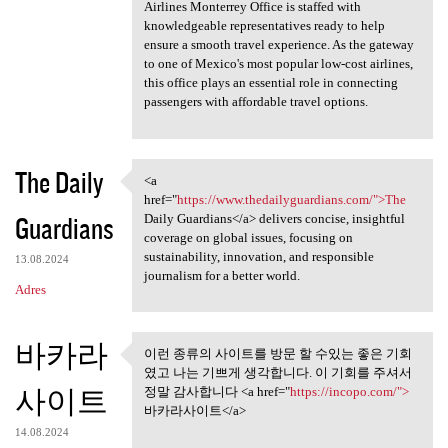
Airlines Monterrey Office is staffed with
knowledgeable representatives ready to help
ensure a smooth travel experience. As the gateway
to one of Mexico's most popular low-cost airlines,
this office plays an essential role in connecting
passengers with affordable travel options.
The Daily
<a
<a href="https://www
href="
https://www.thedailyguardians.com/">The
Guardians
Daily Guardians</a> delivers concise, insightful
coverage on global issues, focusing on
sustainability, innovation, and responsible
13.08.2024
journalism for a better world.
Adres
바카라
이런 종류의 사이트를 방문 할 수있는 좋은 기회
이런 종류의 사이트를 방문 할 수
였고 나는 기쁘게 생각합니다. 이 기회를 주셔서
있는 좋은 기회 였고
사이트
정말 감사합니다 <a href="
https://incopo.com/">
바카라사이트</a>
14.08.2024