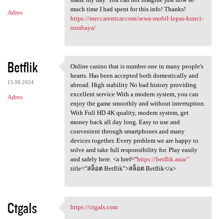
much time I had spent for this info! Thanks!
Adres
https://meccarentcar.com/sewa-mobil-lepas-kunci-
surabaya/
Betflik
Online casino that is number one in many people's
Online casino that is number
hearts. Has been accepted both domestically and
15.08.2024
abroad. High stability No bad history providing
excellent service With a modern system, you can
Adres
enjoy the game smoothly and without interruption.
With Full HD 4K quality, modern system, get
money back all day long. Easy to use and
convenient through smartphones and many
devices together. Every problem we are happy to
solve and take full responsibility for. Play easily
and safely here. <a href="
https://betflik.asia/"
title="สล็อต Betflik">สล็อต Betflik</a>
Ctgals
https://ctgals.com
https://ctgals.com