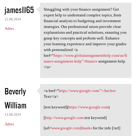
james1165
Struggling with your finance assignment? Get
Struggling with your finance
expert help to understand complex topics, from
12.08.2024
financial analysis to budgeting and investment
strategies. Our professional tutors provide clear
Adres
explanations and practical solutions, ensuring you
grasp key concepts and perform well. Enhance
your learning experience and improve your grades
with personalized <a
href="
https://www.globalassignmenthelp.com/us/fi
nance-assignment-help">finance
assignment help.
</a>
Beverly
<a href="
https://www.google.com/">Anchor
<a href="https://www.google
Text</a>
William
[test keyword](
https://www.google.com
)
13.08.2024
[
http://www.google.com
test keyword]
Adres
[url=
www.google.com]thanks
for the info [/url]