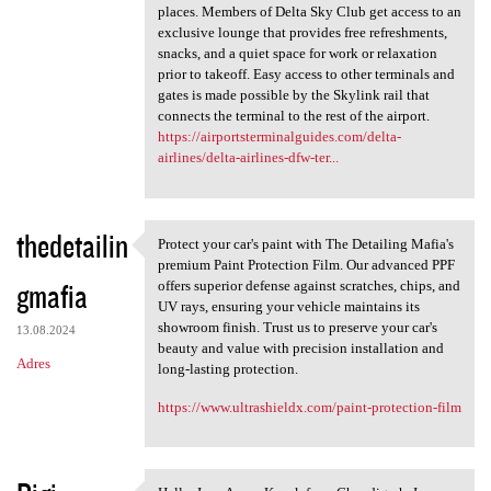
places. Members of Delta Sky Club get access to an
exclusive lounge that provides free refreshments,
snacks, and a quiet space for work or relaxation
prior to takeoff. Easy access to other terminals and
gates is made possible by the Skylink rail that
connects the terminal to the rest of the airport.
https://airportsterminalguides.com/delta-
airlines/delta-airlines-dfw-ter...
thedetailin
Protect your car's paint with The Detailing Mafia's
Protect your car's paint with
premium Paint Protection Film. Our advanced PPF
gmafia
offers superior defense against scratches, chips, and
UV rays, ensuring your vehicle maintains its
showroom finish. Trust us to preserve your car's
13.08.2024
beauty and value with precision installation and
Adres
long-lasting protection.
https://www.ultrashieldx.com/paint-protection-film