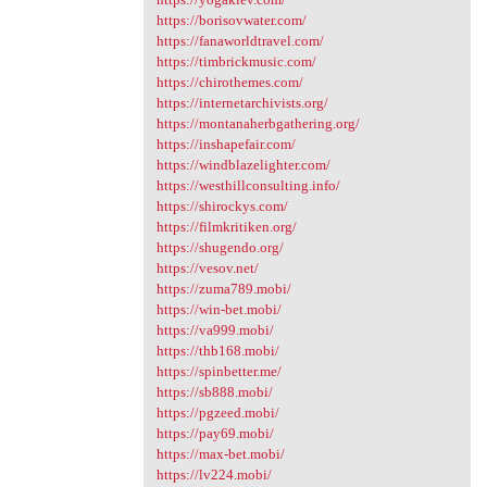
https://borisovwater.com/
https://fanaworldtravel.com/
https://timbrickmusic.com/
https://chirothemes.com/
https://internetarchivists.org/
https://montanaherbgathering.org/
https://inshapefair.com/
https://windblazelighter.com/
https://westhillconsulting.info/
https://shirockys.com/
https://filmkritiken.org/
https://shugendo.org/
https://vesov.net/
https://zuma789.mobi/
https://win-bet.mobi/
https://va999.mobi/
https://thb168.mobi/
https://spinbetter.me/
https://sb888.mobi/
https://pgzeed.mobi/
https://pay69.mobi/
https://max-bet.mobi/
https://lv224.mobi/