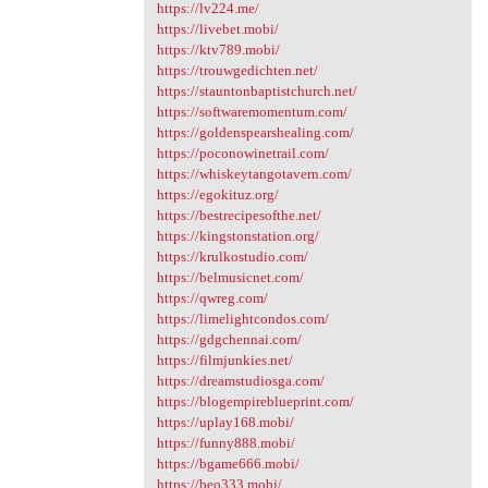
https://lv224.me/
https://livebet.mobi/
https://ktv789.mobi/
https://trouwgedichten.net/
https://stauntonbaptistchurch.net/
https://softwaremomentum.com/
https://goldenspearshealing.com/
https://poconowinetrail.com/
https://whiskeytangotavern.com/
https://egokituz.org/
https://bestrecipesofthe.net/
https://kingstonstation.org/
https://krulkostudio.com/
https://belmusicnet.com/
https://qwreg.com/
https://limelightcondos.com/
https://gdgchennai.com/
https://filmjunkies.net/
https://dreamstudiosga.com/
https://blogempireblueprint.com/
https://uplay168.mobi/
https://funny888.mobi/
https://bgame666.mobi/
https://beo333.mobi/