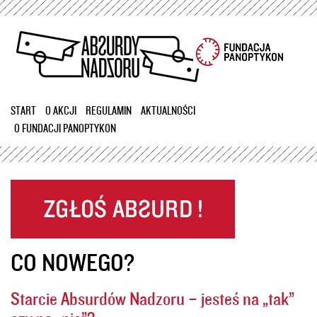
Przejdź
do
treści
START
O AKCJI
REGULAMIN
AKTUALNOŚCI
O FUNDACJI PANOPTYKON
CO NOWEGO?
Starcie Absurdów Nadzoru – jesteś na „tak”