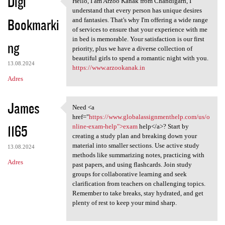
Digi
Hello, I am Arzoo Kanak from Chandigarh, I
Hello, I am Arzoo Kanak from
understand that every person has unique desires
Bookmarki
and fantasies. That's why I'm offering a wide range
of services to ensure that your experience with me
in bed is memorable. Your satisfaction is our first
ng
priority, plus we have a diverse collection of
beautiful girls to spend a romantic night with you.
13.08.2024
https://www.arzookanak.in
Adres
James
Need <a
Need <a href="https://www
href="
https://www.globalassignmenthelp.com/us/o
1165
nline-exam-help">exam
help</a>? Start by
creating a study plan and breaking down your
material into smaller sections. Use active study
13.08.2024
methods like summarizing notes, practicing with
Adres
past papers, and using flashcards. Join study
groups for collaborative learning and seek
clarification from teachers on challenging topics.
Remember to take breaks, stay hydrated, and get
plenty of rest to keep your mind sharp.