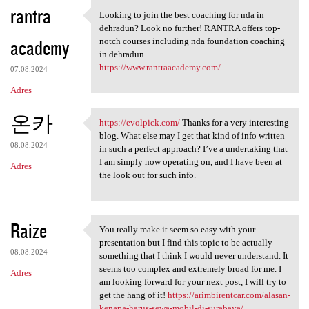
K
rantra
Looking to join the best coaching for nda in
Looking to join the best
o
dehradun? Look no further! RANTRA offers top-
academy
m
notch courses including nda foundation coaching
in dehradun
e
https://www.rantraacademy.com/
07.08.2024
n
Adres
t
온카
a
https://evolpick.com/
Thanks for a very interesting
https://evolpick.com/ Thanks
blog. What else may I get that kind of info written
r
08.08.2024
in such a perfect approach? I’ve a undertaking that
z
I am simply now operating on, and I have been at
Adres
the look out for such info.
e
Raize
You really make it seem so easy with your
You really make it seem so
presentation but I find this topic to be actually
08.08.2024
something that I think I would never understand. It
seems too complex and extremely broad for me. I
Adres
am looking forward for your next post, I will try to
get the hang of it!
https://arimbirentcar.com/alasan-
kenapa-harus-sewa-mobil-di-surabaya/