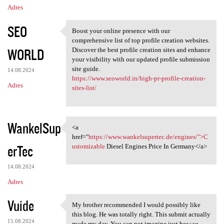
Adres
SEO
Boost your online presence with our
Boost your online presence
comprehensive list of top profile creation websites.
WORLD
Discover the best profile creation sites and enhance
your visibility with our updated profile submission
site guide.
14.08.2024
https://www.seoworld.in/high-pr-profile-creation-
Adres
sites-list/
WankelSup
<a
<a href="https://www
href="
https://www.wankelsupertec.de/engines/">C
erTec
ustomizable
Diesel Engines Price In Germany</a>
14.08.2024
Adres
Vuide
My brother recommended I would possibly like
My brother recommended I
this blog. He was totally right. This submit actually
15.08.2024
made my day. You can not imagine just how so