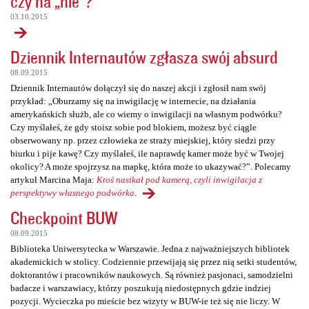
czy na „nie”?
03.10.2015
Dziennik Internautów zgłasza swój absurd
08.09.2015
Dziennik Internautów dołączył się do naszej akcji i zgłosił nam swój
przykład: „Oburzamy się na inwigilację w internecie, na działania
amerykańskich służb, ale co wiemy o inwigilacji na własnym podwórku?
Czy myślałeś, że gdy stoisz sobie pod blokiem, możesz być ciągle
obserwowany np. przez człowieka ze straży miejskiej, który siedzi przy
biurku i pije kawę? Czy myślałeś, ile naprawdę kamer może być w Twojej
okolicy? A może spojrzysz na mapkę, która może to ukazywać?”. Polecamy
artykuł Marcina Maja:
Ktoś nasikał pod kamerą, czyli inwigilacja z
perspektywy własnego podwórka
.
Checkpoint BUW
08.09.2015
Biblioteka Uniwersytecka w Warszawie. Jedna z najważniejszych bibliotek
akademickich w stolicy. Codziennie przewijają się przez nią setki studentów,
doktorantów i pracowników naukowych. Są również pasjonaci, samodzielni
badacze i warszawiacy, którzy poszukują niedostępnych gdzie indziej
pozycji. Wycieczka po mieście bez wizyty w BUW-ie też się nie liczy. W