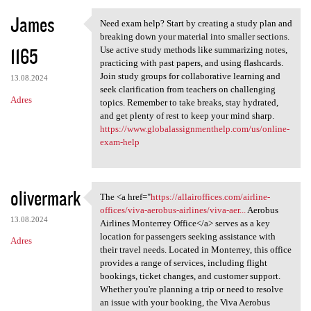
James
Need exam help? Start by creating a study plan and
Need exam help? Start by
breaking down your material into smaller sections.
1165
Use active study methods like summarizing notes,
practicing with past papers, and using flashcards.
Join study groups for collaborative learning and
13.08.2024
seek clarification from teachers on challenging
Adres
topics. Remember to take breaks, stay hydrated,
and get plenty of rest to keep your mind sharp.
https://www.globalassignmenthelp.com/us/online-
exam-help
olivermark
The <a href="
https://allairoffices.com/airline-
The <a href="https:/
offices/viva-aerobus-airlines/viva-aer...
Aerobus
13.08.2024
Airlines Monterrey Office</a> serves as a key
location for passengers seeking assistance with
Adres
their travel needs. Located in Monterrey, this office
provides a range of services, including flight
bookings, ticket changes, and customer support.
Whether you're planning a trip or need to resolve
an issue with your booking, the Viva Aerobus