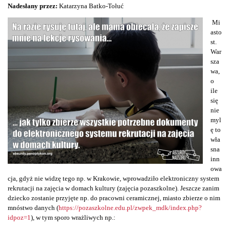
Nadesłany przez:
Katarzyna Batko-Tołuć
Mi
asto
st.
War
sza
wa,
o
ile
się
nie
myl
ę to
wła
sna
inn
owa
cja, gdyż nie widzę tego np. w Krakowie, wprowadziło elektroniczny system
rekrutacji na zajęcia w domach kultury (zajęcia pozaszkolne). Jeszcze zanim
dziecko zostanie przyjęte np. do pracowni ceramicznej, miasto zbierze o nim
mnóstwo danych (
https://pozaszkolne.edu.pl/zwpek_mdk/index.php?
idpoz=1
), w tym sporo wrażliwych np.: