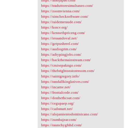
https://amojapao.com/
https://traduttoresimultaneo.com/
https://zoomvienna.com/
https://simchecksoftware.com/
https://raidemeraude.com/
https://ksscv.org/
https://kennethpriceng.com/
https://iessandoval.net/
https://getpushreel.com/
https://audiogrim.com/
https://adtypingjobs.com/
https://hackthemainstream.com/
https://cruisepakngo.com/
https://thebrightonstoreroom.com/
https://saintgregory.info/
https://randallkingknives.com/
https://incarne.net/
https://frontalcode.com/
https://donhethcoat.com/
https://cegupaep.org/
https://cadsmart.net/
https://alojamientodominicano.com/
https://zumbajear.com/
https://raunchygfshd.com/