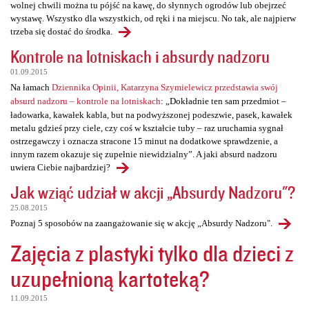
wolnej chwili można tu pójść na kawę, do słynnych ogrodów lub obejrzeć
wystawę. Wszystko dla wszystkich, od ręki i na miejscu. No tak, ale najpierw
trzeba się dostać do środka.
Kontrole na lotniskach i absurdy nadzoru
01.09.2015
Na łamach
Dziennika Opinii, Katarzyna Szymielewicz przedstawia swój
absurd nadzoru – kontrole na lotniskach
: „Dokładnie ten sam przedmiot –
ładowarka, kawałek kabla, but na podwyższonej podeszwie, pasek, kawałek
metalu gdzieś przy ciele, czy coś w kształcie tuby – raz uruchamia sygnał
ostrzegawczy i oznacza stracone 15 minut na dodatkowe sprawdzenie, a
innym razem okazuje się zupełnie niewidzialny”. A jaki absurd nadzoru
uwiera Ciebie najbardziej?
Jak wziąć udział w akcji „Absurdy Nadzoru"?
25.08.2015
Poznaj 5 sposobów na zaangażowanie się w akcję „Absurdy Nadzoru".
Zajęcia z plastyki tylko dla dzieci z
uzupełnioną kartoteką?
11.09.2015