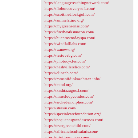
https://languageteachingnetwork.com/
https://floborecoverysoft.com/
https://scottmedlockgolf.com/
https://animelatino.org/
https://mygreensense.com/
https://firedworksmacon.com/
https://buenrostrodayspa.com/
https://windfalllabs.com/
https://wanew.org/
https://testovebg.com/
https://photocycles.com/
https://nashvillerelics.com/
https://clincab.com/
https://romaniidinkazahstan.info/
https://mtnd.org/
https://kashtazagosti.com/
https://innerloopcondos.com/
https://archedemorphee.com/
https://strasin.com/
https://specialcarefoundation.org/
https://pequenasgrandescosas.com/
https://evergreenchild.com/
https://africancircuitsafaris.com/
https://trioilresources.com/