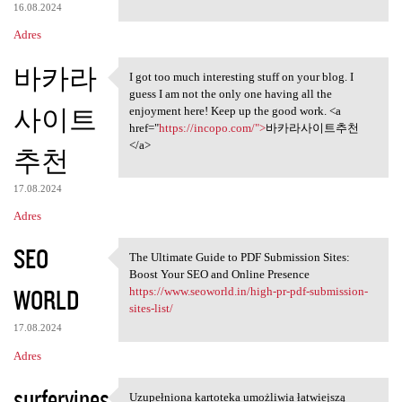
16.08.2024
Adres
바카라
I got too much interesting stuff on your blog. I
I got too much interesting
guess I am not the only one having all the
사이트
enjoyment here! Keep up the good work. <a
href="
https://incopo.com/">
바카라사이트추천
</a>
추천
17.08.2024
Adres
SEO
The Ultimate Guide to PDF Submission Sites:
The Ultimate Guide to PDF
Boost Your SEO and Online Presence
WORLD
https://www.seoworld.in/high-pr-pdf-submission-
sites-list/
17.08.2024
Adres
surfervines
Uzupełniona kartoteka umożliwia łatwiejszą