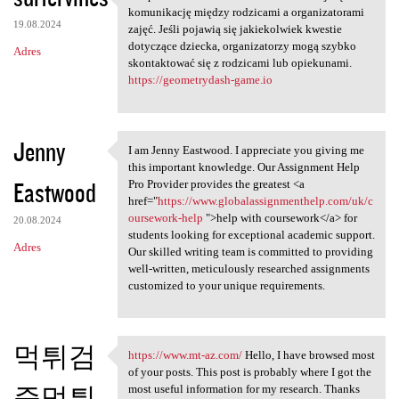
Uzupełniona kartoteka
komunikację między rodzicami a organizatorami
19.08.2024
zajęć. Jeśli pojawią się jakiekolwiek kwestie
dotyczące dziecka, organizatorzy mogą szybko
Adres
skontaktować się z rodzicami lub opiekunami.
https://geometrydash-game.io
Jenny
I am Jenny Eastwood. I appreciate you giving me
I am Jenny Eastwood. I
this important knowledge. Our Assignment Help
Eastwood
Pro Provider provides the greatest <a
href="
https://www.globalassignmenthelp.com/uk/c
oursework-help
">help with coursework</a> for
20.08.2024
students looking for exceptional academic support.
Adres
Our skilled writing team is committed to providing
well-written, meticulously researched assignments
customized to your unique requirements.
먹튀검
https://www.mt-az.com/
Hello, I have browsed most
https://www.mt-az.com/ Hello,
of your posts. This post is probably where I got the
증먹튀
most useful information for my research. Thanks