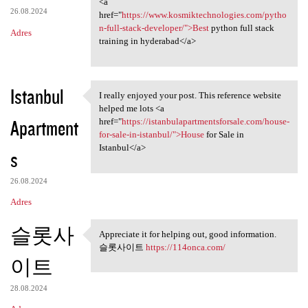
<a
26.08.2024
href="
https://www.kosmiktechnologies.com/pytho
n-full-stack-developer/">Best
python full stack
Adres
training in hyderabad</a>
Istanbul
I really enjoyed your post. This reference website
I really enjoyed your post.
helped me lots <a
Apartment
href="
https://istanbulapartmentsforsale.com/house-
for-sale-in-istanbul/">House
for Sale in
Istanbul</a>
s
26.08.2024
Adres
슬롯사
Appreciate it for helping out, good information.
Appreciate it for helping out
슬롯사이트
https://114onca.com/
이트
28.08.2024