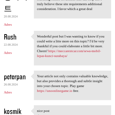
truly believe these site requirements additional
트
consideration. I favor which a great deal
20.08.2024
Adres
Rush
Wonderful post but I was wanting to know if you
Wonderful post but I was
could write a litte more on this topic? I’d be very
22.08.2024
thankful if you could elaborate a little bit more.
Cheers!
https://meccarentcar.com/sewa-mobil-
Adres
lepas-kunci-surabaya/
peterpan
Your article not only contains valuable knowledge,
Your article not only
but also provides a thorough and subtle insight
26.08.2024
into your chosen topic. Play game
https://unoonlinegame.io
free.
Adres
kosmik
nice post
nice post