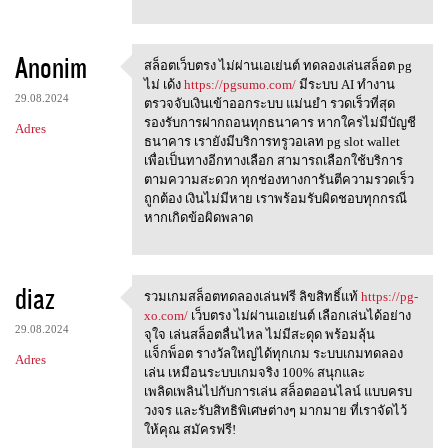
Anonim
สล็อตเว็บตรง ไม่ผ่านเอเย่นต์ ทดลองเล่นสล็อต pg
สล็อตเว็บตรง ไม่ผ่านเอเย่นต์
ไม่ เด้ง
https://pgsumo.com/
มีระบบ AI ทำงาน
29.08.2024
ตรวจจับเงินเข้าออกระบบ แม่นยำ รวดเร็วที่สุด
รองรับการฝากถอนทุกธนาคาร หากใครไม่มีบัญชี
Adres
ธนาคาร เรายังมีบริการทรูวอเลท pg slot wallet
เพื่อเป็นทางอีกทางเลือก สามารถเลือกใช้บริการ
ตามความสะดวก ทุกช่องทางการันตีความรวดเร็ว
ถูกต้อง เงินไม่มีหาย เราพร้อมรับผิดชอบทุกกรณี
หากเกิดข้อผิดพลาด
diaz
รวมเกมสล็อตทดลองเล่นฟรี ลิขสิทธิ์แท้
https://pg-
รวมเกมสล็อตทดลองเล่นฟรี
xo.com/
เว็บตรง ไม่ผ่านเอเย่นต์ เลือกเล่นได้อย่าง
29.08.2024
จุใจ เล่นสล็อตลื่นไหล ไม่มีสะดุด พร้อมลุ้น
แจ็กพ็อต รางวัลใหญ่ได้ทุกเกม ระบบเกมทดลอง
Adres
เล่น เหมือนระบบเกมจริง 100% สนุกและ
เพลิดเพลินไปกับการเล่น สล็อตออนไลน์ แบบครบ
วงจร และรับสิทธิพิเศษต่างๆ มากมาย ที่เราจัดไว้
ให้คุณ สมัครฟรี!