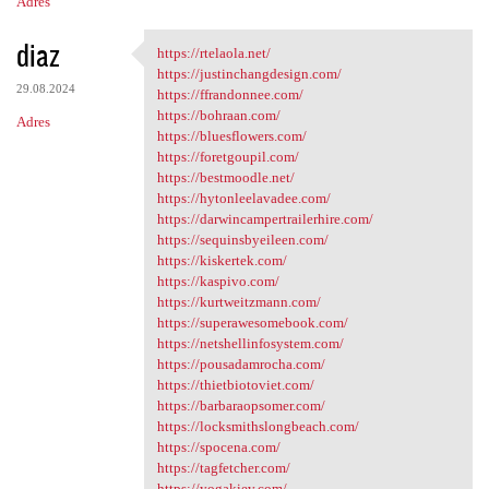
Adres
diaz
https://rtelaola.net/
https://rtelaola.net/
https://justinchangdesign.com/
29.08.2024
https://ffrandonnee.com/
https://bohraan.com/
Adres
https://bluesflowers.com/
https://foretgoupil.com/
https://bestmoodle.net/
https://hytonleelavadee.com/
https://darwincampertrailerhire.com/
https://sequinsbyeileen.com/
https://kiskertek.com/
https://kaspivo.com/
https://kurtweitzmann.com/
https://superawesomebook.com/
https://netshellinfosystem.com/
https://pousadamrocha.com/
https://thietbiotoviet.com/
https://barbaraopsomer.com/
https://locksmithslongbeach.com/
https://spocena.com/
https://tagfetcher.com/
https://yogakiev.com/