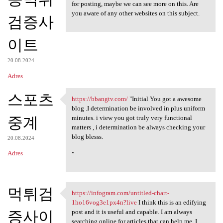
for posting, maybe we can see more on this. Are
you aware of any other websites on this subject.
검증사
이트
20.08.2024
Adres
스포츠
https://bbangtv.com/
"Initial You got a awesome
https://bbangtv.com/ "Initial
blog .I determination be involved in plus uniform
중계
minutes. i view you got truly very functional
matters , i determination be always checking your
blog blesss.
20.08.2024
Adres
"
먹튀검
https://infogram.com/untitled-chart-
https://infogram.com/untitled
1ho16vog3e1px4n?live
I think this is an edifying
증사이
post and it is useful and capable. I am always
searching online for articles that can help me. I