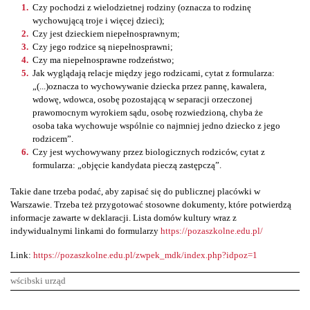
Czy pochodzi z wielodzietnej rodziny (oznacza to rodzinę
wychowującą troje i więcej dzieci);
Czy jest dzieckiem niepełnosprawnym;
Czy jego rodzice są niepełnosprawni;
Czy ma niepełnosprawne rodzeństwo;
Jak wyglądają relacje między jego rodzicami, cytat z formularza:
„(...)oznacza to wychowywanie dziecka przez pannę, kawalera,
wdowę, wdowca, osobę pozostającą w separacji orzeczonej
prawomocnym wyrokiem sądu, osobę rozwiedzioną, chyba że
osoba taka wychowuje wspólnie co najmniej jedno dziecko z jego
rodzicem”.
Czy jest wychowywany przez biologicznych rodziców, cytat z
formularza: „objęcie kandydata pieczą zastępczą”.
Takie dane trzeba podać, aby zapisać się do publicznej placówki w
Warszawie. Trzeba też przygotować stosowne dokumenty, które potwierdzą
informacje zawarte w deklaracji. Lista domów kultury wraz z
indywidualnymi linkami do formularzy
https://pozaszkolne.edu.pl/
Link:
https://pozaszkolne.edu.pl/zwpek_mdk/index.php?idpoz=1
wścibski urząd