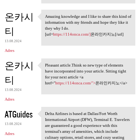
온카시
Amazing knowledge and I like to share this kind of
Amazing knowledge and I like
information with my friends and hope they like it
티
they why I do.
[url=
https://114onca.com/]
온라인카지노[/url]
13.08.2024
Adres
온카시
Pleasant article.Think so new type of elements
Pleasant article.Think so new
have incorporated into your article. Sitting tight
티
for your next article <a
href="
https://114onca.com/">
온라인카지노</a>
13.08.2024
Adres
ATGuides
Delta Airlines is based at Dallas/Fort Worth
Delta Airlines is based at
International Airport (DFW), Terminal E. Travelers
13.08.2024
are guaranteed a good experience with this
terminal's array of amenities, which include
Adres
culinary options, retail stores, and cozy seating