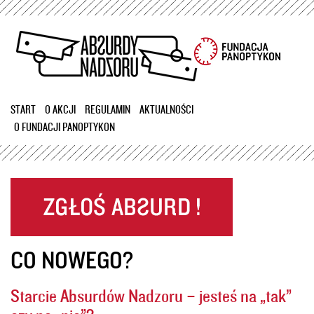
Przejdź
do
treści
START
O AKCJI
REGULAMIN
AKTUALNOŚCI
O FUNDACJI PANOPTYKON
CO NOWEGO?
Starcie Absurdów Nadzoru – jesteś na „tak”