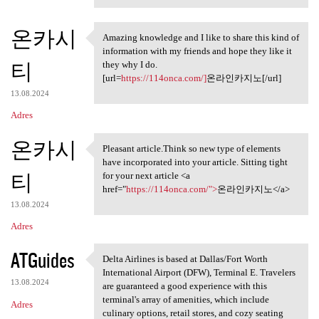
온카시
Amazing knowledge and I like to share this kind of
Amazing knowledge and I like
information with my friends and hope they like it
티
they why I do.
[url=
https://114onca.com/]
온라인카지노[/url]
13.08.2024
Adres
온카시
Pleasant article.Think so new type of elements
Pleasant article.Think so new
have incorporated into your article. Sitting tight
티
for your next article <a
href="
https://114onca.com/">
온라인카지노</a>
13.08.2024
Adres
ATGuides
Delta Airlines is based at Dallas/Fort Worth
Delta Airlines is based at
International Airport (DFW), Terminal E. Travelers
13.08.2024
are guaranteed a good experience with this
terminal's array of amenities, which include
Adres
culinary options, retail stores, and cozy seating