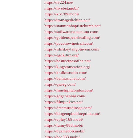
https://lv224.me/
https://livebet.mobi/
https://ktv789.mobi/
https://trouwgedichten.net/
https://stauntonbaptistchurch.net/
https://softwaremomentum.com/
https://goldenspearshealing.com/
https://poconowinetrail.com/
https://whiskeytangotavern.com/
https://egokituz.org/
https://bestrecipesofthe.net/
https://kingstonstation.org/
https://krulkostudio.com/
https://belmusicnet.com/
https://qwreg.com/
https://limelightcondos.com/
https://gdgchennai.com/
https://filmjunkies.net/
https://dreamstudiosga.com/
https://blogempireblueprint.com/
https://uplay168.mobi/
https://funny888.mobi/
https://bgame666.mobi/
https://beo333.mobi/