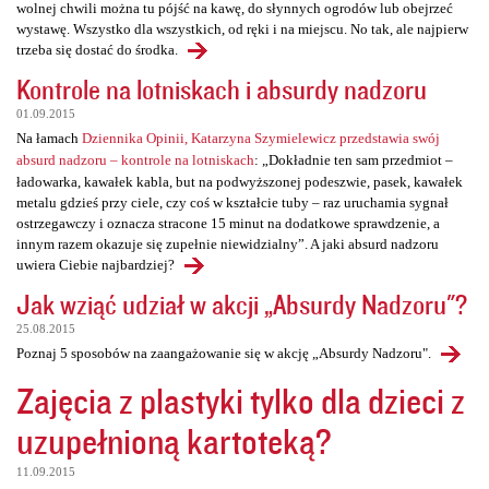
wolnej chwili można tu pójść na kawę, do słynnych ogrodów lub obejrzeć
wystawę. Wszystko dla wszystkich, od ręki i na miejscu. No tak, ale najpierw
trzeba się dostać do środka.
Kontrole na lotniskach i absurdy nadzoru
01.09.2015
Na łamach
Dziennika Opinii, Katarzyna Szymielewicz przedstawia swój
absurd nadzoru – kontrole na lotniskach
: „Dokładnie ten sam przedmiot –
ładowarka, kawałek kabla, but na podwyższonej podeszwie, pasek, kawałek
metalu gdzieś przy ciele, czy coś w kształcie tuby – raz uruchamia sygnał
ostrzegawczy i oznacza stracone 15 minut na dodatkowe sprawdzenie, a
innym razem okazuje się zupełnie niewidzialny”. A jaki absurd nadzoru
uwiera Ciebie najbardziej?
Jak wziąć udział w akcji „Absurdy Nadzoru"?
25.08.2015
Poznaj 5 sposobów na zaangażowanie się w akcję „Absurdy Nadzoru".
Zajęcia z plastyki tylko dla dzieci z
uzupełnioną kartoteką?
11.09.2015