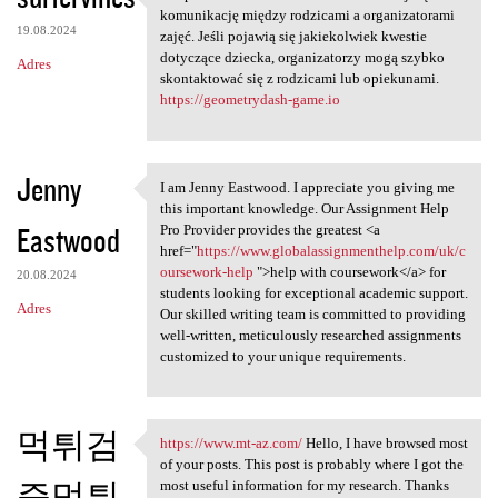
Uzupełniona kartoteka
komunikację między rodzicami a organizatorami
19.08.2024
zajęć. Jeśli pojawią się jakiekolwiek kwestie
dotyczące dziecka, organizatorzy mogą szybko
Adres
skontaktować się z rodzicami lub opiekunami.
https://geometrydash-game.io
Jenny
I am Jenny Eastwood. I appreciate you giving me
I am Jenny Eastwood. I
this important knowledge. Our Assignment Help
Eastwood
Pro Provider provides the greatest <a
href="
https://www.globalassignmenthelp.com/uk/c
oursework-help
">help with coursework</a> for
20.08.2024
students looking for exceptional academic support.
Adres
Our skilled writing team is committed to providing
well-written, meticulously researched assignments
customized to your unique requirements.
먹튀검
https://www.mt-az.com/
Hello, I have browsed most
https://www.mt-az.com/ Hello,
of your posts. This post is probably where I got the
증먹튀
most useful information for my research. Thanks