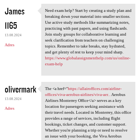
James
Need exam help? Start by creating a study plan and
Need exam help? Start by
breaking down your material into smaller sections.
1165
Use active study methods like summarizing notes,
practicing with past papers, and using flashcards.
Join study groups for collaborative learning and
13.08.2024
seek clarification from teachers on challenging
Adres
topics. Remember to take breaks, stay hydrated,
and get plenty of rest to keep your mind sharp.
https://www.globalassignmenthelp.com/us/online-
exam-help
olivermark
The <a href="
https://allairoffices.com/airline-
The <a href="https:/
offices/viva-aerobus-airlines/viva-aer...
Aerobus
13.08.2024
Airlines Monterrey Office</a> serves as a key
location for passengers seeking assistance with
Adres
their travel needs. Located in Monterrey, this office
provides a range of services, including flight
bookings, ticket changes, and customer support.
Whether you're planning a trip or need to resolve
an issue with your booking, the Viva Aerobus