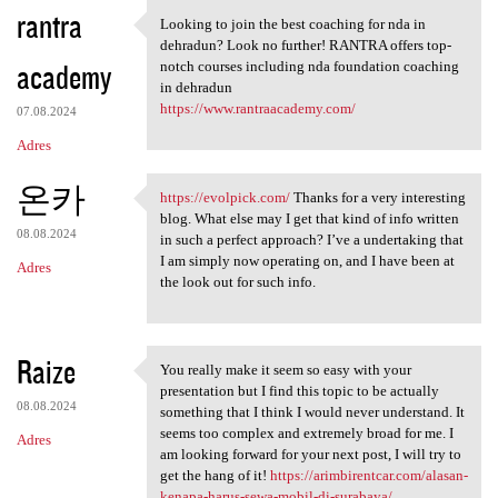
K
rantra
Looking to join the best coaching for nda in
Looking to join the best
o
dehradun? Look no further! RANTRA offers top-
academy
m
notch courses including nda foundation coaching
in dehradun
e
https://www.rantraacademy.com/
07.08.2024
n
Adres
t
온카
a
https://evolpick.com/
Thanks for a very interesting
https://evolpick.com/ Thanks
blog. What else may I get that kind of info written
r
08.08.2024
in such a perfect approach? I’ve a undertaking that
z
I am simply now operating on, and I have been at
Adres
the look out for such info.
e
Raize
You really make it seem so easy with your
You really make it seem so
presentation but I find this topic to be actually
08.08.2024
something that I think I would never understand. It
seems too complex and extremely broad for me. I
Adres
am looking forward for your next post, I will try to
get the hang of it!
https://arimbirentcar.com/alasan-
kenapa-harus-sewa-mobil-di-surabaya/