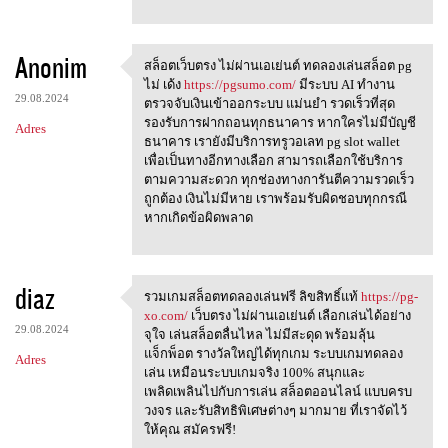
Anonim
สล็อตเว็บตรง ไม่ผ่านเอเย่นต์ ทดลองเล่นสล็อต pg
สล็อตเว็บตรง ไม่ผ่านเอเย่นต์
ไม่ เด้ง
https://pgsumo.com/
มีระบบ AI ทำงาน
29.08.2024
ตรวจจับเงินเข้าออกระบบ แม่นยำ รวดเร็วที่สุด
รองรับการฝากถอนทุกธนาคาร หากใครไม่มีบัญชี
Adres
ธนาคาร เรายังมีบริการทรูวอเลท pg slot wallet
เพื่อเป็นทางอีกทางเลือก สามารถเลือกใช้บริการ
ตามความสะดวก ทุกช่องทางการันตีความรวดเร็ว
ถูกต้อง เงินไม่มีหาย เราพร้อมรับผิดชอบทุกกรณี
หากเกิดข้อผิดพลาด
diaz
รวมเกมสล็อตทดลองเล่นฟรี ลิขสิทธิ์แท้
https://pg-
รวมเกมสล็อตทดลองเล่นฟรี
xo.com/
เว็บตรง ไม่ผ่านเอเย่นต์ เลือกเล่นได้อย่าง
29.08.2024
จุใจ เล่นสล็อตลื่นไหล ไม่มีสะดุด พร้อมลุ้น
แจ็กพ็อต รางวัลใหญ่ได้ทุกเกม ระบบเกมทดลอง
Adres
เล่น เหมือนระบบเกมจริง 100% สนุกและ
เพลิดเพลินไปกับการเล่น สล็อตออนไลน์ แบบครบ
วงจร และรับสิทธิพิเศษต่างๆ มากมาย ที่เราจัดไว้
ให้คุณ สมัครฟรี!