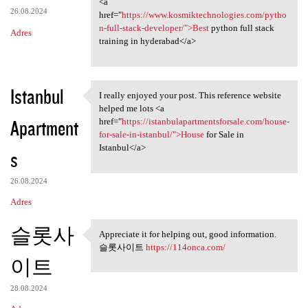
<a
26.08.2024
href="
https://www.kosmiktechnologies.com/pytho
n-full-stack-developer/">Best
python full stack
Adres
training in hyderabad</a>
Istanbul
I really enjoyed your post. This reference website
I really enjoyed your post.
helped me lots <a
Apartment
href="
https://istanbulapartmentsforsale.com/house-
for-sale-in-istanbul/">House
for Sale in
Istanbul</a>
s
26.08.2024
Adres
슬롯사
Appreciate it for helping out, good information.
Appreciate it for helping out
슬롯사이트
https://114onca.com/
이트
28.08.2024