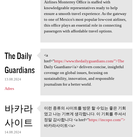
Airlines Monterrey Office is staffed with
knowledgeable representatives ready to help
ensure a smooth travel experience. As the gateway
to one of Mexico's most popular low-cost airlines,
this office plays an essential role in connecting
passengers with affordable travel options.
The Daily
<a
<a href="https://www
href="
https://www.thedailyguardians.com/">The
Guardians
Daily Guardians</a> delivers concise, insightful
coverage on global issues, focusing on
sustainability, innovation, and responsible
13.08.2024
journalism for a better world.
Adres
바카라
이런 종류의 사이트를 방문 할 수있는 좋은 기회
이런 종류의 사이트를 방문 할 수
였고 나는 기쁘게 생각합니다. 이 기회를 주셔서
있는 좋은 기회 였고
사이트
정말 감사합니다 <a href="
https://incopo.com/">
바카라사이트</a>
14.08.2024