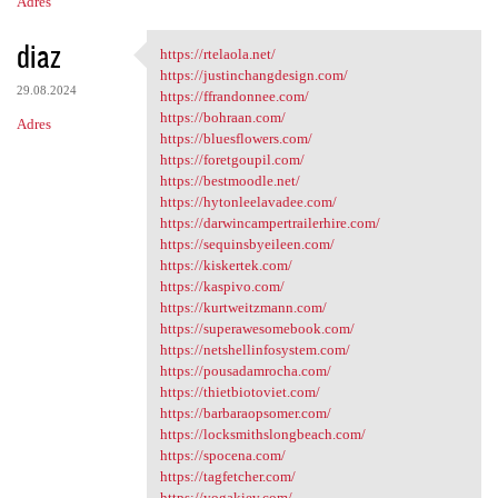
Adres
diaz
https://rtelaola.net/
https://rtelaola.net/
https://justinchangdesign.com/
29.08.2024
https://ffrandonnee.com/
https://bohraan.com/
Adres
https://bluesflowers.com/
https://foretgoupil.com/
https://bestmoodle.net/
https://hytonleelavadee.com/
https://darwincampertrailerhire.com/
https://sequinsbyeileen.com/
https://kiskertek.com/
https://kaspivo.com/
https://kurtweitzmann.com/
https://superawesomebook.com/
https://netshellinfosystem.com/
https://pousadamrocha.com/
https://thietbiotoviet.com/
https://barbaraopsomer.com/
https://locksmithslongbeach.com/
https://spocena.com/
https://tagfetcher.com/
https://yogakiev.com/