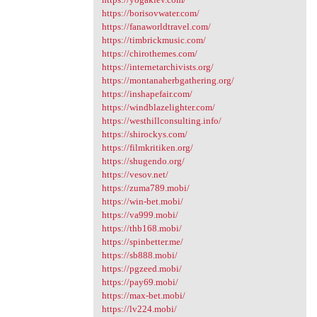
https://borisovwater.com/
https://fanaworldtravel.com/
https://timbrickmusic.com/
https://chirothemes.com/
https://internetarchivists.org/
https://montanaherbgathering.org/
https://inshapefair.com/
https://windblazelighter.com/
https://westhillconsulting.info/
https://shirockys.com/
https://filmkritiken.org/
https://shugendo.org/
https://vesov.net/
https://zuma789.mobi/
https://win-bet.mobi/
https://va999.mobi/
https://thb168.mobi/
https://spinbetter.me/
https://sb888.mobi/
https://pgzeed.mobi/
https://pay69.mobi/
https://max-bet.mobi/
https://lv224.mobi/