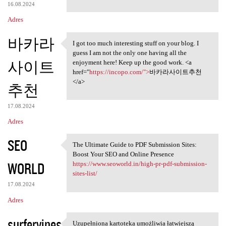
16.08.2024
Adres
바카라
I got too much interesting stuff on your blog. I
I got too much interesting
guess I am not the only one having all the
사이트
enjoyment here! Keep up the good work. <a
href="
https://incopo.com/">
바카라사이트추천
</a>
추천
17.08.2024
Adres
SEO
The Ultimate Guide to PDF Submission Sites:
The Ultimate Guide to PDF
Boost Your SEO and Online Presence
WORLD
https://www.seoworld.in/high-pr-pdf-submission-
sites-list/
17.08.2024
Adres
surfervines
Uzupełniona kartoteka umożliwia łatwiejszą