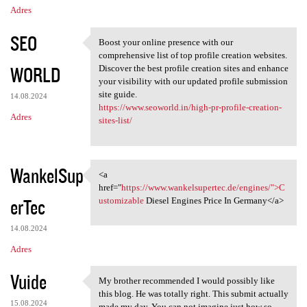
Adres
SEO
Boost your online presence with our
Boost your online presence
comprehensive list of top profile creation websites.
WORLD
Discover the best profile creation sites and enhance
your visibility with our updated profile submission
site guide.
14.08.2024
https://www.seoworld.in/high-pr-profile-creation-
Adres
sites-list/
WankelSup
<a
<a href="https://www
href="
https://www.wankelsupertec.de/engines/">C
erTec
ustomizable
Diesel Engines Price In Germany</a>
14.08.2024
Adres
Vuide
My brother recommended I would possibly like
My brother recommended I
this blog. He was totally right. This submit actually
15.08.2024
made my day. You can not imagine just how so