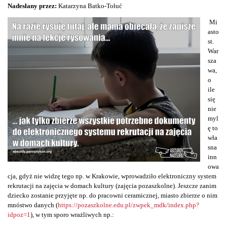
Nadesłany przez:
Katarzyna Batko-Tołuć
Mi
asto
st.
War
sza
wa,
o
ile
się
nie
myl
ę to
wła
sna
inn
owa
cja, gdyż nie widzę tego np. w Krakowie, wprowadziło elektroniczny system
rekrutacji na zajęcia w domach kultury (zajęcia pozaszkolne). Jeszcze zanim
dziecko zostanie przyjęte np. do pracowni ceramicznej, miasto zbierze o nim
mnóstwo danych (
https://pozaszkolne.edu.pl/zwpek_mdk/index.php?
idpoz=1
), w tym sporo wrażliwych np.: