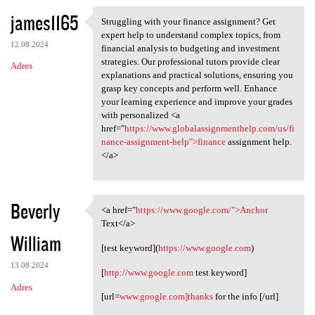
james1165
Struggling with your finance assignment? Get
Struggling with your finance
expert help to understand complex topics, from
12.08.2024
financial analysis to budgeting and investment
strategies. Our professional tutors provide clear
Adres
explanations and practical solutions, ensuring you
grasp key concepts and perform well. Enhance
your learning experience and improve your grades
with personalized <a
href="
https://www.globalassignmenthelp.com/us/fi
nance-assignment-help">finance
assignment help.
</a>
Beverly
<a href="
https://www.google.com/">Anchor
<a href="https://www.google
Text</a>
William
[test keyword](
https://www.google.com
)
13.08.2024
[
http://www.google.com
test keyword]
Adres
[url=
www.google.com]thanks
for the info [/url]