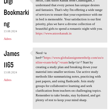
Digi
Hello, I am Arzoo Kanak from Chandigarh, I
Hello, I am Arzoo Kanak from
understand that every person has unique desires
Bookmarki
and fantasies. That's why I'm offering a wide range
of services to ensure that your experience with me
in bed is memorable. Your satisfaction is our first
ng
priority, plus we have a diverse collection of
beautiful girls to spend a romantic night with you.
13.08.2024
https://www.arzookanak.in
Adres
James
Need <a
Need <a href="https://www
href="
https://www.globalassignmenthelp.com/us/o
1165
nline-exam-help">exam
help</a>? Start by
creating a study plan and breaking down your
material into smaller sections. Use active study
13.08.2024
methods like summarizing notes, practicing with
Adres
past papers, and using flashcards. Join study
groups for collaborative learning and seek
clarification from teachers on challenging topics.
Remember to take breaks, stay hydrated, and get
plenty of rest to keep your mind sharp.