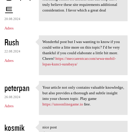
truly believe these site requirements additional
트
consideration. I favor which a great deal
20.08.2024
Adres
Rush
Wonderful post but I was wanting to know if you
Wonderful post but I was
could write a litte more on this topic? I’d be very
22.08.2024
thankful if you could elaborate a little bit more.
Cheers!
https://meccarentcar.com/sewa-mobil-
Adres
lepas-kunci-surabaya/
peterpan
Your article not only contains valuable knowledge,
Your article not only
but also provides a thorough and subtle insight
26.08.2024
into your chosen topic. Play game
https://unoonlinegame.io
free.
Adres
kosmik
nice post
nice post