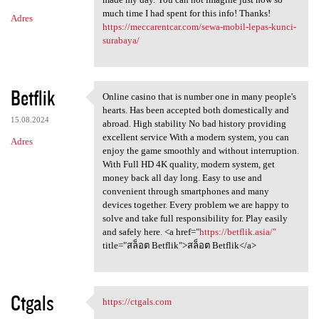
much time I had spent for this info! Thanks!
Adres
https://meccarentcar.com/sewa-mobil-lepas-kunci-
surabaya/
Betflik
Online casino that is number one in many people's
Online casino that is number
hearts. Has been accepted both domestically and
15.08.2024
abroad. High stability No bad history providing
excellent service With a modern system, you can
Adres
enjoy the game smoothly and without interruption.
With Full HD 4K quality, modern system, get
money back all day long. Easy to use and
convenient through smartphones and many
devices together. Every problem we are happy to
solve and take full responsibility for. Play easily
and safely here. <a href="
https://betflik.asia/"
title="สล็อต Betflik">สล็อต Betflik</a>
Ctgals
https://ctgals.com
https://ctgals.com