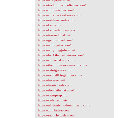
https://amojapao.com/
https://traduttoresimultaneo.com/
https://zoomvienna.com/
https://simchecksoftware.com/
https://raidemeraude.com/
https://ksscv.org/
https://kennethpriceng.com/
https://iessandoval.net/
https://getpushreel.com/
https://audiogrim.com/
https://adtypingjobs.com/
https://hackthemainstream.com/
https://cruisepakngo.com/
https://thebrightonstoreroom.com/
https://saintgregory.info/
https://randallkingknives.com/
https://incarne.net/
https://frontalcode.com/
https://donhethcoat.com/
https://cegupaep.org/
https://cadsmart.net/
https://alojamientodominicano.com/
https://zumbajear.com/
https://raunchygfshd.com/