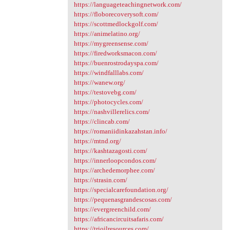
https://languageteachingnetwork.com/
https://floborecoverysoft.com/
https://scottmedlockgolf.com/
https://animelatino.org/
https://mygreensense.com/
https://firedworksmacon.com/
https://buenrostrodayspa.com/
https://windfalllabs.com/
https://wanew.org/
https://testovebg.com/
https://photocycles.com/
https://nashvillerelics.com/
https://clincab.com/
https://romaniidinkazahstan.info/
https://mtnd.org/
https://kashtazagosti.com/
https://innerloopcondos.com/
https://archedemorphee.com/
https://strasin.com/
https://specialcarefoundation.org/
https://pequenasgrandescosas.com/
https://evergreenchild.com/
https://africancircuitsafaris.com/
https://trioilresources.com/