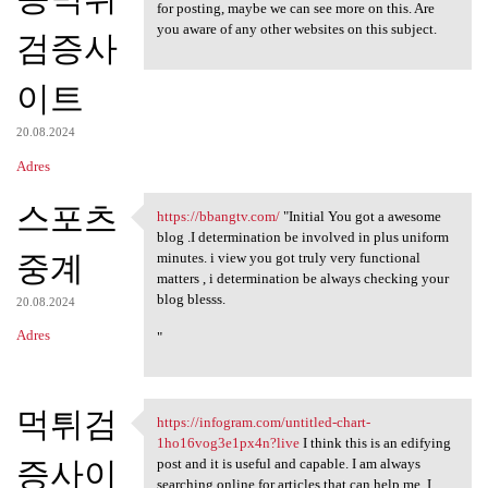
for posting, maybe we can see more on this. Are
you aware of any other websites on this subject.
검증사
이트
20.08.2024
Adres
스포츠
https://bbangtv.com/
"Initial You got a awesome
https://bbangtv.com/ "Initial
blog .I determination be involved in plus uniform
중계
minutes. i view you got truly very functional
matters , i determination be always checking your
blog blesss.
20.08.2024
Adres
"
먹튀검
https://infogram.com/untitled-chart-
https://infogram.com/untitled
1ho16vog3e1px4n?live
I think this is an edifying
증사이
post and it is useful and capable. I am always
searching online for articles that can help me. I