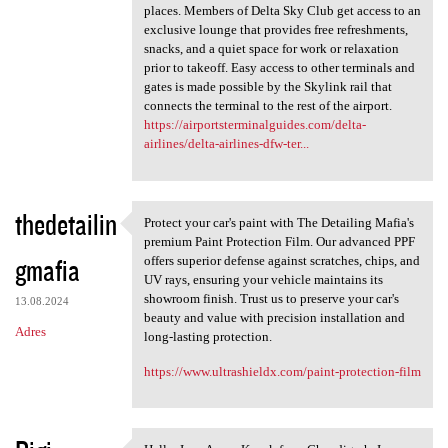
places. Members of Delta Sky Club get access to an
exclusive lounge that provides free refreshments,
snacks, and a quiet space for work or relaxation
prior to takeoff. Easy access to other terminals and
gates is made possible by the Skylink rail that
connects the terminal to the rest of the airport.
https://airportsterminalguides.com/delta-
airlines/delta-airlines-dfw-ter...
thedetailin
Protect your car's paint with The Detailing Mafia's
Protect your car's paint with
premium Paint Protection Film. Our advanced PPF
gmafia
offers superior defense against scratches, chips, and
UV rays, ensuring your vehicle maintains its
showroom finish. Trust us to preserve your car's
13.08.2024
beauty and value with precision installation and
Adres
long-lasting protection.
https://www.ultrashieldx.com/paint-protection-film