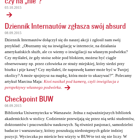
czy na „nie”?
03.10.2015
Dziennik Internautów zgłasza swój absurd
08.09.2015
Dziennik Internautów dołączył się do naszej akcji i zgłosił nam swój
przykład: „Oburzamy się na inwigilację w internecie, na działania
amerykańskich służb, ale co wiemy o inwigilacji na własnym podwórku?
Czy myślałeś, że gdy stoisz sobie pod blokiem, możesz być ciągle
obserwowany np. przez człowieka ze straży miejskiej, który siedzi przy
biurku i pije kawę? Czy myślałeś, ile naprawdę kamer może być w Twojej
okolicy? A może spojrzysz na mapkę, która może to ukazywać?”. Polecamy
artykuł Marcina Maja:
Ktoś nasikał pod kamerą, czyli inwigilacja z
perspektywy własnego podwórka
.
Checkpoint BUW
08.09.2015
Biblioteka Uniwersytecka w Warszawie. Jedna z najważniejszych bibliotek
akademickich w stolicy. Codziennie przewijają się przez nią setki studentów,
doktorantów i pracowników naukowych. Są również pasjonaci, samodzielni
badacze i warszawiacy, którzy poszukują niedostępnych gdzie indziej
pozycji. Wycieczka po mieście bez wizyty w BUW-ie też się nie liczy. W