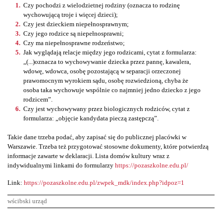
Czy pochodzi z wielodzietnej rodziny (oznacza to rodzinę
wychowującą troje i więcej dzieci);
Czy jest dzieckiem niepełnosprawnym;
Czy jego rodzice są niepełnosprawni;
Czy ma niepełnosprawne rodzeństwo;
Jak wyglądają relacje między jego rodzicami, cytat z formularza:
„(...)oznacza to wychowywanie dziecka przez pannę, kawalera,
wdowę, wdowca, osobę pozostającą w separacji orzeczonej
prawomocnym wyrokiem sądu, osobę rozwiedzioną, chyba że
osoba taka wychowuje wspólnie co najmniej jedno dziecko z jego
rodzicem”.
Czy jest wychowywany przez biologicznych rodziców, cytat z
formularza: „objęcie kandydata pieczą zastępczą”.
Takie dane trzeba podać, aby zapisać się do publicznej placówki w
Warszawie. Trzeba też przygotować stosowne dokumenty, które potwierdzą
informacje zawarte w deklaracji. Lista domów kultury wraz z
indywidualnymi linkami do formularzy
https://pozaszkolne.edu.pl/
Link:
https://pozaszkolne.edu.pl/zwpek_mdk/index.php?idpoz=1
wścibski urząd