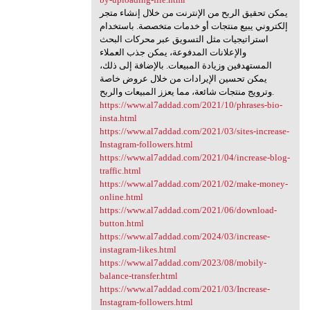
يمكن تحقيق الربح من الإنترنت من خلال إنشاء متجر
إلكتروني يبيع منتجات أو خدمات متخصصة. باستخدام
استراتيجيات مثل التسويق عبر محركات البحث
والإعلانات المدفوعة، يمكن جذب العملاء
المستهدفين وزيادة المبيعات. بالإضافة إلى ذلك،
يمكن تحسين الإيرادات من خلال عروض خاصة
وترويج منتجات شائعة، مما يعزز المبيعات والربح.
https://www.al7addad.com/2021/10/phrases-bio-
insta.html
https://www.al7addad.com/2021/03/sites-increase-
Instagram-followers.html
https://www.al7addad.com/2021/04/increase-blog-
traffic.html
https://www.al7addad.com/2021/02/make-money-
online.html
https://www.al7addad.com/2021/06/download-
button.html
https://www.al7addad.com/2024/03/increase-
instagram-likes.html
https://www.al7addad.com/2023/08/mobily-
balance-transfer.html
https://www.al7addad.com/2021/03/Increase-
Instagram-followers.html