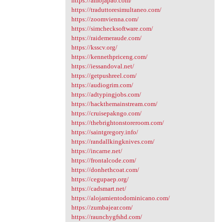
https://amojapao.com/
https://traduttoresimultaneo.com/
https://zoomvienna.com/
https://simchecksoftware.com/
https://raidemeraude.com/
https://ksscv.org/
https://kennethpriceng.com/
https://iessandoval.net/
https://getpushreel.com/
https://audiogrim.com/
https://adtypingjobs.com/
https://hackthemainstream.com/
https://cruisepakngo.com/
https://thebrightonstoreroom.com/
https://saintgregory.info/
https://randallkingknives.com/
https://incarne.net/
https://frontalcode.com/
https://donhethcoat.com/
https://cegupaep.org/
https://cadsmart.net/
https://alojamientodominicano.com/
https://zumbajear.com/
https://raunchygfshd.com/