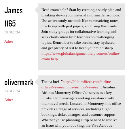
James
Need exam help? Start by creating a study plan and
Need exam help? Start by
breaking down your material into smaller sections.
1165
Use active study methods like summarizing notes,
practicing with past papers, and using flashcards.
Join study groups for collaborative learning and
13.08.2024
seek clarification from teachers on challenging
Adres
topics. Remember to take breaks, stay hydrated,
and get plenty of rest to keep your mind sharp.
https://www.globalassignmenthelp.com/us/online-
exam-help
olivermark
The <a href="
https://allairoffices.com/airline-
The <a href="https:/
offices/viva-aerobus-airlines/viva-aer...
Aerobus
13.08.2024
Airlines Monterrey Office</a> serves as a key
location for passengers seeking assistance with
Adres
their travel needs. Located in Monterrey, this office
provides a range of services, including flight
bookings, ticket changes, and customer support.
Whether you're planning a trip or need to resolve
an issue with your booking, the Viva Aerobus