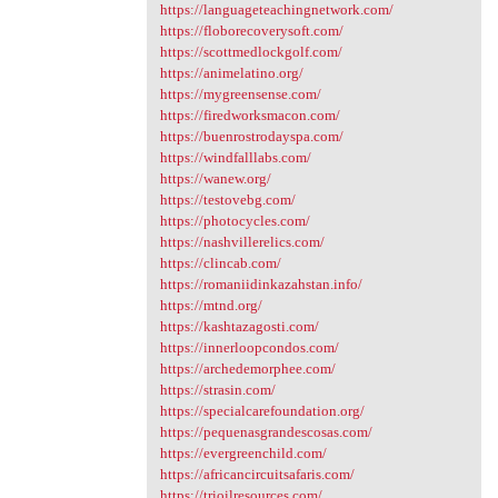
https://languageteachingnetwork.com/
https://floborecoverysoft.com/
https://scottmedlockgolf.com/
https://animelatino.org/
https://mygreensense.com/
https://firedworksmacon.com/
https://buenrostrodayspa.com/
https://windfalllabs.com/
https://wanew.org/
https://testovebg.com/
https://photocycles.com/
https://nashvillerelics.com/
https://clincab.com/
https://romaniidinkazahstan.info/
https://mtnd.org/
https://kashtazagosti.com/
https://innerloopcondos.com/
https://archedemorphee.com/
https://strasin.com/
https://specialcarefoundation.org/
https://pequenasgrandescosas.com/
https://evergreenchild.com/
https://africancircuitsafaris.com/
https://trioilresources.com/