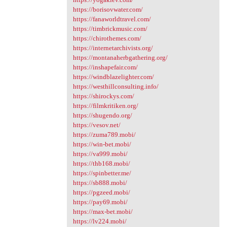
https://borisovwater.com/
https://fanaworldtravel.com/
https://timbrickmusic.com/
https://chirothemes.com/
https://internetarchivists.org/
https://montanaherbgathering.org/
https://inshapefair.com/
https://windblazelighter.com/
https://westhillconsulting.info/
https://shirockys.com/
https://filmkritiken.org/
https://shugendo.org/
https://vesov.net/
https://zuma789.mobi/
https://win-bet.mobi/
https://va999.mobi/
https://thb168.mobi/
https://spinbetter.me/
https://sb888.mobi/
https://pgzeed.mobi/
https://pay69.mobi/
https://max-bet.mobi/
https://lv224.mobi/