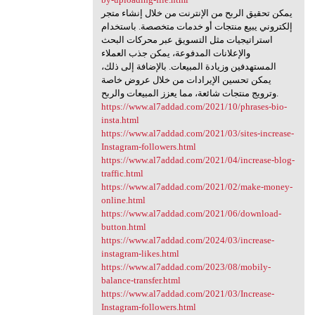
يمكن تحقيق الربح من الإنترنت من خلال إنشاء متجر
إلكتروني يبيع منتجات أو خدمات متخصصة. باستخدام
استراتيجيات مثل التسويق عبر محركات البحث
والإعلانات المدفوعة، يمكن جذب العملاء
المستهدفين وزيادة المبيعات. بالإضافة إلى ذلك،
يمكن تحسين الإيرادات من خلال عروض خاصة
وترويج منتجات شائعة، مما يعزز المبيعات والربح.
https://www.al7addad.com/2021/10/phrases-bio-
insta.html
https://www.al7addad.com/2021/03/sites-increase-
Instagram-followers.html
https://www.al7addad.com/2021/04/increase-blog-
traffic.html
https://www.al7addad.com/2021/02/make-money-
online.html
https://www.al7addad.com/2021/06/download-
button.html
https://www.al7addad.com/2024/03/increase-
instagram-likes.html
https://www.al7addad.com/2023/08/mobily-
balance-transfer.html
https://www.al7addad.com/2021/03/Increase-
Instagram-followers.html