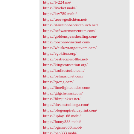
https://lv224.me/
https://livebet.mobi/
https://ktv789.mobi/
https://trouwgedichten.net/
https://stauntonbaptistchurch.net/
https://softwaremomentum.com/
https://goldenspearshealing.com/
https://poconowinetrail.com/
https://whiskeytangotavern.com/
https://egokituz.org/
https://bestrecipesofthe.net/
https://kingstonstation.org/
https://krulkostudio.com/
https://belmusicnet.com/
https://qwreg.com/
https://limelightcondos.com/
https://gdgchennai.com/
https://filmjunkies.net/
https://dreamstudiosga.com/
https://blogempireblueprint.com/
https://uplay168.mobi/
https://funny888.mobi/
https://bgame666.mobi/
https://beo333.mobi/