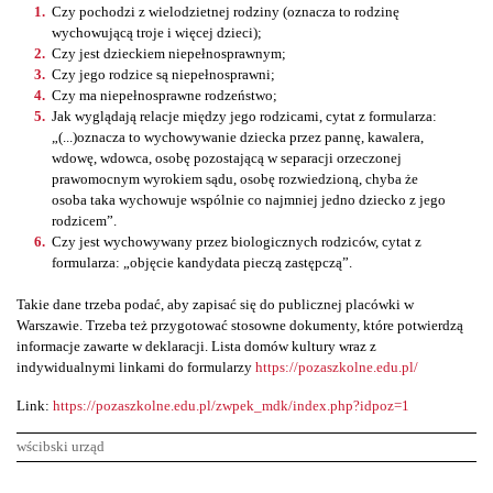
Czy pochodzi z wielodzietnej rodziny (oznacza to rodzinę
wychowującą troje i więcej dzieci);
Czy jest dzieckiem niepełnosprawnym;
Czy jego rodzice są niepełnosprawni;
Czy ma niepełnosprawne rodzeństwo;
Jak wyglądają relacje między jego rodzicami, cytat z formularza:
„(...)oznacza to wychowywanie dziecka przez pannę, kawalera,
wdowę, wdowca, osobę pozostającą w separacji orzeczonej
prawomocnym wyrokiem sądu, osobę rozwiedzioną, chyba że
osoba taka wychowuje wspólnie co najmniej jedno dziecko z jego
rodzicem”.
Czy jest wychowywany przez biologicznych rodziców, cytat z
formularza: „objęcie kandydata pieczą zastępczą”.
Takie dane trzeba podać, aby zapisać się do publicznej placówki w
Warszawie. Trzeba też przygotować stosowne dokumenty, które potwierdzą
informacje zawarte w deklaracji. Lista domów kultury wraz z
indywidualnymi linkami do formularzy
https://pozaszkolne.edu.pl/
Link:
https://pozaszkolne.edu.pl/zwpek_mdk/index.php?idpoz=1
wścibski urząd