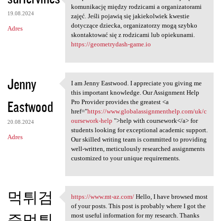
Uzupełniona kartoteka
komunikację między rodzicami a organizatorami
19.08.2024
zajęć. Jeśli pojawią się jakiekolwiek kwestie
dotyczące dziecka, organizatorzy mogą szybko
Adres
skontaktować się z rodzicami lub opiekunami.
https://geometrydash-game.io
Jenny
I am Jenny Eastwood. I appreciate you giving me
I am Jenny Eastwood. I
this important knowledge. Our Assignment Help
Eastwood
Pro Provider provides the greatest <a
href="
https://www.globalassignmenthelp.com/uk/c
oursework-help
">help with coursework</a> for
20.08.2024
students looking for exceptional academic support.
Adres
Our skilled writing team is committed to providing
well-written, meticulously researched assignments
customized to your unique requirements.
먹튀검
https://www.mt-az.com/
Hello, I have browsed most
https://www.mt-az.com/ Hello,
of your posts. This post is probably where I got the
증먹튀
most useful information for my research. Thanks