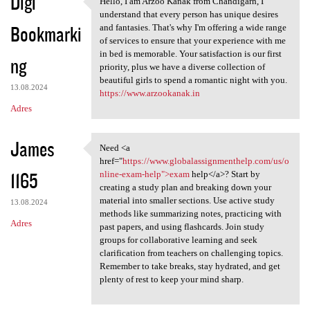
Digi
Hello, I am Arzoo Kanak from Chandigarh, I
Hello, I am Arzoo Kanak from
understand that every person has unique desires
Bookmarki
and fantasies. That's why I'm offering a wide range
of services to ensure that your experience with me
in bed is memorable. Your satisfaction is our first
ng
priority, plus we have a diverse collection of
beautiful girls to spend a romantic night with you.
13.08.2024
https://www.arzookanak.in
Adres
James
Need <a
Need <a href="https://www
href="
https://www.globalassignmenthelp.com/us/o
1165
nline-exam-help">exam
help</a>? Start by
creating a study plan and breaking down your
material into smaller sections. Use active study
13.08.2024
methods like summarizing notes, practicing with
Adres
past papers, and using flashcards. Join study
groups for collaborative learning and seek
clarification from teachers on challenging topics.
Remember to take breaks, stay hydrated, and get
plenty of rest to keep your mind sharp.