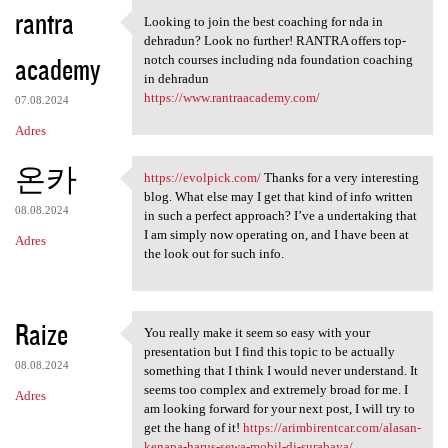
K
rantra
Looking to join the best coaching for nda in
Looking to join the best
o
dehradun? Look no further! RANTRA offers top-
academy
m
notch courses including nda foundation coaching
in dehradun
e
https://www.rantraacademy.com/
07.08.2024
n
Adres
t
온카
a
https://evolpick.com/
Thanks for a very interesting
https://evolpick.com/ Thanks
blog. What else may I get that kind of info written
r
08.08.2024
in such a perfect approach? I’ve a undertaking that
z
I am simply now operating on, and I have been at
Adres
the look out for such info.
e
Raize
You really make it seem so easy with your
You really make it seem so
presentation but I find this topic to be actually
08.08.2024
something that I think I would never understand. It
seems too complex and extremely broad for me. I
Adres
am looking forward for your next post, I will try to
get the hang of it!
https://arimbirentcar.com/alasan-
kenapa-harus-sewa-mobil-di-surabaya/