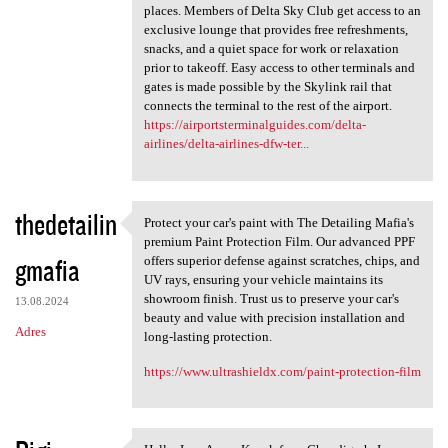
places. Members of Delta Sky Club get access to an
exclusive lounge that provides free refreshments,
snacks, and a quiet space for work or relaxation
prior to takeoff. Easy access to other terminals and
gates is made possible by the Skylink rail that
connects the terminal to the rest of the airport.
https://airportsterminalguides.com/delta-
airlines/delta-airlines-dfw-ter...
thedetailin
Protect your car's paint with The Detailing Mafia's
Protect your car's paint with
premium Paint Protection Film. Our advanced PPF
gmafia
offers superior defense against scratches, chips, and
UV rays, ensuring your vehicle maintains its
showroom finish. Trust us to preserve your car's
13.08.2024
beauty and value with precision installation and
Adres
long-lasting protection.
https://www.ultrashieldx.com/paint-protection-film