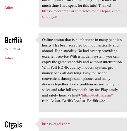
much time I had spent for this info! Thanks!
Adres
https://meccarentcar.com/sewa-mobil-lepas-kunci-
surabaya/
Betflik
Online casino that is number one in many people's
Online casino that is number
hearts. Has been accepted both domestically and
15.08.2024
abroad. High stability No bad history providing
excellent service With a modern system, you can
Adres
enjoy the game smoothly and without interruption.
With Full HD 4K quality, modern system, get
money back all day long. Easy to use and
convenient through smartphones and many
devices together. Every problem we are happy to
solve and take full responsibility for. Play easily
and safely here. <a href="
https://betflik.asia/"
title="สล็อต Betflik">สล็อต Betflik</a>
Ctgals
https://ctgals.com
https://ctgals.com