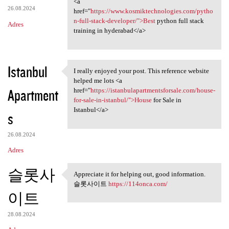
<a
26.08.2024
href="
https://www.kosmiktechnologies.com/pytho
n-full-stack-developer/">Best
python full stack
Adres
training in hyderabad</a>
Istanbul
I really enjoyed your post. This reference website
I really enjoyed your post.
helped me lots <a
Apartment
href="
https://istanbulapartmentsforsale.com/house-
for-sale-in-istanbul/">House
for Sale in
Istanbul</a>
s
26.08.2024
Adres
슬롯사
Appreciate it for helping out, good information.
Appreciate it for helping out
슬롯사이트
https://114onca.com/
이트
28.08.2024