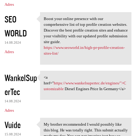
Adres
SEO
Boost your online presence with our
Boost your online presence
comprehensive list of top profile creation websites.
WORLD
Discover the best profile creation sites and enhance
your visibility with our updated profile submission
site guide.
14.08.2024
https://www.seoworld.in/high-pr-profile-creation-
Adres
sites-list/
WankelSup
<a
<a href="https://www
href="
https://www.wankelsupertec.de/engines/">C
erTec
ustomizable
Diesel Engines Price In Germany</a>
14.08.2024
Adres
Vuide
My brother recommended I would possibly like
My brother recommended I
this blog. He was totally right. This submit actually
15.08.2024
made my day. You can not imagine just how so