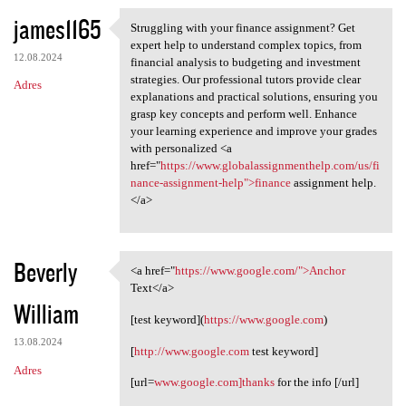
james1165
Struggling with your finance assignment? Get
Struggling with your finance
expert help to understand complex topics, from
12.08.2024
financial analysis to budgeting and investment
strategies. Our professional tutors provide clear
Adres
explanations and practical solutions, ensuring you
grasp key concepts and perform well. Enhance
your learning experience and improve your grades
with personalized <a
href="
https://www.globalassignmenthelp.com/us/fi
nance-assignment-help">finance
assignment help.
</a>
Beverly
<a href="
https://www.google.com/">Anchor
<a href="https://www.google
Text</a>
William
[test keyword](
https://www.google.com
)
13.08.2024
[
http://www.google.com
test keyword]
Adres
[url=
www.google.com]thanks
for the info [/url]