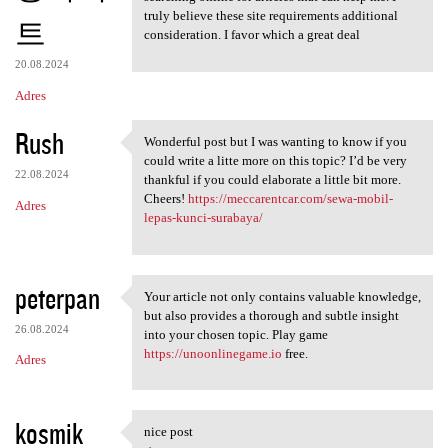
truly believe these site requirements additional
트
consideration. I favor which a great deal
20.08.2024
Adres
Rush
Wonderful post but I was wanting to know if you
Wonderful post but I was
could write a litte more on this topic? I’d be very
22.08.2024
thankful if you could elaborate a little bit more.
Cheers!
https://meccarentcar.com/sewa-mobil-
Adres
lepas-kunci-surabaya/
peterpan
Your article not only contains valuable knowledge,
Your article not only
but also provides a thorough and subtle insight
26.08.2024
into your chosen topic. Play game
https://unoonlinegame.io
free.
Adres
kosmik
nice post
nice post