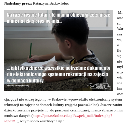
Nadesłany przez:
Katarzyna Batko-Tołuć
Mi
asto
st.
War
sza
wa,
o
ile
się
nie
myl
ę to
wła
sna
inn
owa
cja, gdyż nie widzę tego np. w Krakowie, wprowadziło elektroniczny system
rekrutacji na zajęcia w domach kultury (zajęcia pozaszkolne). Jeszcze zanim
dziecko zostanie przyjęte np. do pracowni ceramicznej, miasto zbierze o nim
mnóstwo danych (
https://pozaszkolne.edu.pl/zwpek_mdk/index.php?
idpoz=1
), w tym sporo wrażliwych np.: