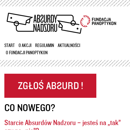
Przejdź
do
treści
START
O AKCJI
REGULAMIN
AKTUALNOŚCI
O FUNDACJI PANOPTYKON
CO NOWEGO?
Starcie Absurdów Nadzoru – jesteś na „tak”