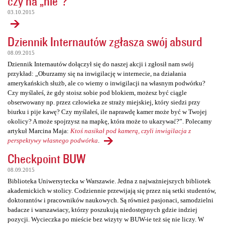
czy na „nie”?
03.10.2015
Dziennik Internautów zgłasza swój absurd
08.09.2015
Dziennik Internautów dołączył się do naszej akcji i zgłosił nam swój
przykład: „Oburzamy się na inwigilację w internecie, na działania
amerykańskich służb, ale co wiemy o inwigilacji na własnym podwórku?
Czy myślałeś, że gdy stoisz sobie pod blokiem, możesz być ciągle
obserwowany np. przez człowieka ze straży miejskiej, który siedzi przy
biurku i pije kawę? Czy myślałeś, ile naprawdę kamer może być w Twojej
okolicy? A może spojrzysz na mapkę, która może to ukazywać?”. Polecamy
artykuł Marcina Maja:
Ktoś nasikał pod kamerą, czyli inwigilacja z
perspektywy własnego podwórka
.
Checkpoint BUW
08.09.2015
Biblioteka Uniwersytecka w Warszawie. Jedna z najważniejszych bibliotek
akademickich w stolicy. Codziennie przewijają się przez nią setki studentów,
doktorantów i pracowników naukowych. Są również pasjonaci, samodzielni
badacze i warszawiacy, którzy poszukują niedostępnych gdzie indziej
pozycji. Wycieczka po mieście bez wizyty w BUW-ie też się nie liczy. W