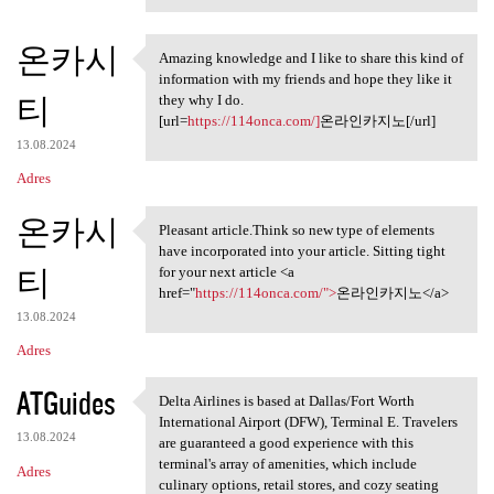
온카시
Amazing knowledge and I like to share this kind of
Amazing knowledge and I like
information with my friends and hope they like it
티
they why I do.
[url=
https://114onca.com/]
온라인카지노[/url]
13.08.2024
Adres
온카시
Pleasant article.Think so new type of elements
Pleasant article.Think so new
have incorporated into your article. Sitting tight
티
for your next article <a
href="
https://114onca.com/">
온라인카지노</a>
13.08.2024
Adres
ATGuides
Delta Airlines is based at Dallas/Fort Worth
Delta Airlines is based at
International Airport (DFW), Terminal E. Travelers
13.08.2024
are guaranteed a good experience with this
terminal's array of amenities, which include
Adres
culinary options, retail stores, and cozy seating