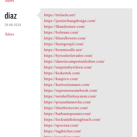
Adres
diaz
https://rtelaola.net/
https://rtelaola.net/
https://justinchangdesign.com/
29.08.2024
https://ffrandonnee.com/
https://bohraan.com/
Adres
https://bluesflowers.com/
https://foretgoupil.com/
https://bestmoodle.net/
https://hytonleelavadee.com/
https://darwincampertrailerhire.com/
https://sequinsbyeileen.com/
https://kiskertek.com/
https://kaspivo.com/
https://kurtweitzmann.com/
https://superawesomebook.com/
https://netshellinfosystem.com/
https://pousadamrocha.com/
https://thietbiotoviet.com/
https://barbaraopsomer.com/
https://locksmithslongbeach.com/
https://spocena.com/
https://tagfetcher.com/
https://yogakiev.com/