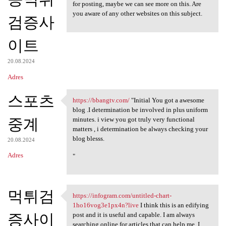
for posting, maybe we can see more on this. Are
you aware of any other websites on this subject.
검증사
이트
20.08.2024
Adres
스포츠
https://bbangtv.com/
"Initial You got a awesome
https://bbangtv.com/ "Initial
blog .I determination be involved in plus uniform
중계
minutes. i view you got truly very functional
matters , i determination be always checking your
blog blesss.
20.08.2024
Adres
"
먹튀검
https://infogram.com/untitled-chart-
https://infogram.com/untitled
1ho16vog3e1px4n?live
I think this is an edifying
증사이
post and it is useful and capable. I am always
searching online for articles that can help me. I