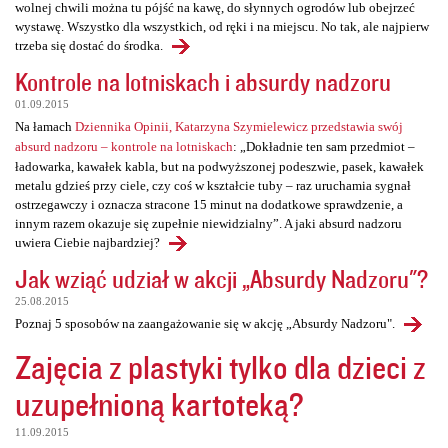
wolnej chwili można tu pójść na kawę, do słynnych ogrodów lub obejrzeć
wystawę. Wszystko dla wszystkich, od ręki i na miejscu. No tak, ale najpierw
trzeba się dostać do środka.
Kontrole na lotniskach i absurdy nadzoru
01.09.2015
Na łamach
Dziennika Opinii, Katarzyna Szymielewicz przedstawia swój
absurd nadzoru – kontrole na lotniskach
: „Dokładnie ten sam przedmiot –
ładowarka, kawałek kabla, but na podwyższonej podeszwie, pasek, kawałek
metalu gdzieś przy ciele, czy coś w kształcie tuby – raz uruchamia sygnał
ostrzegawczy i oznacza stracone 15 minut na dodatkowe sprawdzenie, a
innym razem okazuje się zupełnie niewidzialny”. A jaki absurd nadzoru
uwiera Ciebie najbardziej?
Jak wziąć udział w akcji „Absurdy Nadzoru"?
25.08.2015
Poznaj 5 sposobów na zaangażowanie się w akcję „Absurdy Nadzoru".
Zajęcia z plastyki tylko dla dzieci z
uzupełnioną kartoteką?
11.09.2015