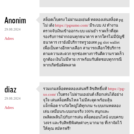
Anonim
สล็อตเว็บตรง ไม่ผ่านเอเย่นต์ ทดลองเล่นสล็อต pg
สล็อตเว็บตรง ไม่ผ่านเอเย่นต์
ไม่ เด้ง
https://pgsumo.com/
มีระบบ AI ทำงาน
29.08.2024
ตรวจจับเงินเข้าออกระบบ แม่นยำ รวดเร็วที่สุด
รองรับการฝากถอนทุกธนาคาร หากใครไม่มีบัญชี
Adres
ธนาคาร เรายังมีบริการทรูวอเลท pg slot wallet
เพื่อเป็นทางอีกทางเลือก สามารถเลือกใช้บริการ
ตามความสะดวก ทุกช่องทางการันตีความรวดเร็ว
ถูกต้อง เงินไม่มีหาย เราพร้อมรับผิดชอบทุกกรณี
หากเกิดข้อผิดพลาด
diaz
รวมเกมสล็อตทดลองเล่นฟรี ลิขสิทธิ์แท้
https://pg-
รวมเกมสล็อตทดลองเล่นฟรี
xo.com/
เว็บตรง ไม่ผ่านเอเย่นต์ เลือกเล่นได้อย่าง
29.08.2024
จุใจ เล่นสล็อตลื่นไหล ไม่มีสะดุด พร้อมลุ้น
แจ็กพ็อต รางวัลใหญ่ได้ทุกเกม ระบบเกมทดลอง
Adres
เล่น เหมือนระบบเกมจริง 100% สนุกและ
เพลิดเพลินไปกับการเล่น สล็อตออนไลน์ แบบครบ
วงจร และรับสิทธิพิเศษต่างๆ มากมาย ที่เราจัดไว้
ให้คุณ สมัครฟรี!