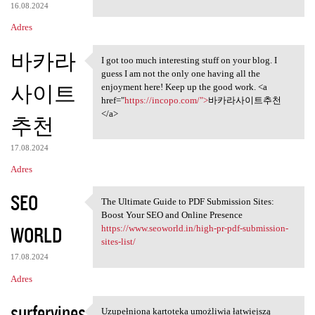
16.08.2024
Adres
바카라
I got too much interesting stuff on your blog. I
I got too much interesting
guess I am not the only one having all the
사이트
enjoyment here! Keep up the good work. <a
href="
https://incopo.com/">
바카라사이트추천
</a>
추천
17.08.2024
Adres
SEO
The Ultimate Guide to PDF Submission Sites:
The Ultimate Guide to PDF
Boost Your SEO and Online Presence
WORLD
https://www.seoworld.in/high-pr-pdf-submission-
sites-list/
17.08.2024
Adres
surfervines
Uzupełniona kartoteka umożliwia łatwiejszą