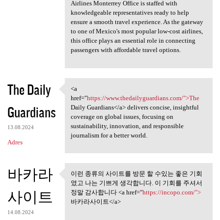
Airlines Monterrey Office is staffed with
knowledgeable representatives ready to help
ensure a smooth travel experience. As the gateway
to one of Mexico's most popular low-cost airlines,
this office plays an essential role in connecting
passengers with affordable travel options.
The Daily
<a
<a href="https://www
href="
https://www.thedailyguardians.com/">The
Guardians
Daily Guardians</a> delivers concise, insightful
coverage on global issues, focusing on
sustainability, innovation, and responsible
13.08.2024
journalism for a better world.
Adres
바카라
이런 종류의 사이트를 방문 할 수있는 좋은 기회
이런 종류의 사이트를 방문 할 수
였고 나는 기쁘게 생각합니다. 이 기회를 주셔서
있는 좋은 기회 였고
사이트
정말 감사합니다 <a href="
https://incopo.com/">
바카라사이트</a>
14.08.2024