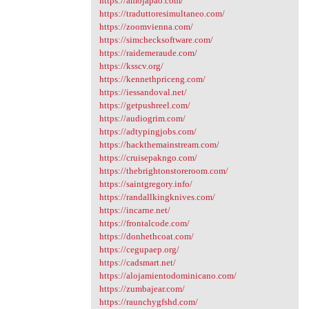
https://amojapao.com/
https://traduttoresimultaneo.com/
https://zoomvienna.com/
https://simchecksoftware.com/
https://raidemeraude.com/
https://ksscv.org/
https://kennethpriceng.com/
https://iessandoval.net/
https://getpushreel.com/
https://audiogrim.com/
https://adtypingjobs.com/
https://hackthemainstream.com/
https://cruisepakngo.com/
https://thebrightonstoreroom.com/
https://saintgregory.info/
https://randallkingknives.com/
https://incarne.net/
https://frontalcode.com/
https://donhethcoat.com/
https://cegupaep.org/
https://cadsmart.net/
https://alojamientodominicano.com/
https://zumbajear.com/
https://raunchygfshd.com/