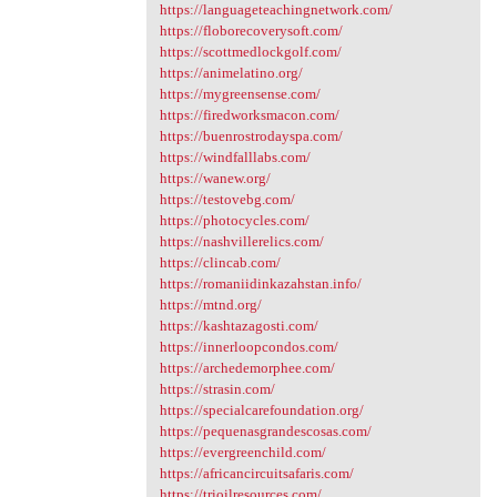
https://languageteachingnetwork.com/
https://floborecoverysoft.com/
https://scottmedlockgolf.com/
https://animelatino.org/
https://mygreensense.com/
https://firedworksmacon.com/
https://buenrostrodayspa.com/
https://windfalllabs.com/
https://wanew.org/
https://testovebg.com/
https://photocycles.com/
https://nashvillerelics.com/
https://clincab.com/
https://romaniidinkazahstan.info/
https://mtnd.org/
https://kashtazagosti.com/
https://innerloopcondos.com/
https://archedemorphee.com/
https://strasin.com/
https://specialcarefoundation.org/
https://pequenasgrandescosas.com/
https://evergreenchild.com/
https://africancircuitsafaris.com/
https://trioilresources.com/