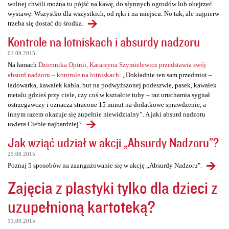
wolnej chwili można tu pójść na kawę, do słynnych ogrodów lub obejrzeć
wystawę. Wszystko dla wszystkich, od ręki i na miejscu. No tak, ale najpierw
trzeba się dostać do środka.
Kontrole na lotniskach i absurdy nadzoru
01.09.2015
Na łamach
Dziennika Opinii, Katarzyna Szymielewicz przedstawia swój
absurd nadzoru – kontrole na lotniskach
: „Dokładnie ten sam przedmiot –
ładowarka, kawałek kabla, but na podwyższonej podeszwie, pasek, kawałek
metalu gdzieś przy ciele, czy coś w kształcie tuby – raz uruchamia sygnał
ostrzegawczy i oznacza stracone 15 minut na dodatkowe sprawdzenie, a
innym razem okazuje się zupełnie niewidzialny”. A jaki absurd nadzoru
uwiera Ciebie najbardziej?
Jak wziąć udział w akcji „Absurdy Nadzoru"?
25.08.2015
Poznaj 5 sposobów na zaangażowanie się w akcję „Absurdy Nadzoru".
Zajęcia z plastyki tylko dla dzieci z
uzupełnioną kartoteką?
11.09.2015