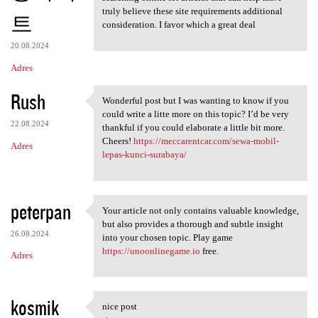
truly believe these site requirements additional
트
consideration. I favor which a great deal
20.08.2024
Adres
Rush
Wonderful post but I was wanting to know if you
Wonderful post but I was
could write a litte more on this topic? I’d be very
22.08.2024
thankful if you could elaborate a little bit more.
Cheers!
https://meccarentcar.com/sewa-mobil-
Adres
lepas-kunci-surabaya/
peterpan
Your article not only contains valuable knowledge,
Your article not only
but also provides a thorough and subtle insight
26.08.2024
into your chosen topic. Play game
https://unoonlinegame.io
free.
Adres
kosmik
nice post
nice post