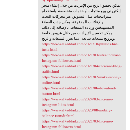
يمكن تحقيق الربح من الإنترنت من خلال إنشاء متجر
إلكتروني يبيع منتجات أو خدمات متخصصة. باستخدام
استراتيجيات مثل التسويق عبر محركات البحث
والإعلانات المدفوعة، يمكن جذب العملاء
المستهدفين وزيادة المبيعات. بالإضافة إلى ذلك،
يمكن تحسين الإيرادات من خلال عروض خاصة
وترويج منتجات شائعة، مما يعزز المبيعات والربح.
https://www.al7addad.com/2021/10/phrases-bio-
insta.html
https://www.al7addad.com/2021/03/sites-increase-
Instagram-followers.html
https://www.al7addad.com/2021/04/increase-blog-
traffic.html
https://www.al7addad.com/2021/02/make-money-
online.html
https://www.al7addad.com/2021/06/download-
button.html
https://www.al7addad.com/2024/03/increase-
instagram-likes.html
https://www.al7addad.com/2023/08/mobily-
balance-transfer.html
https://www.al7addad.com/2021/03/Increase-
Instagram-followers.html