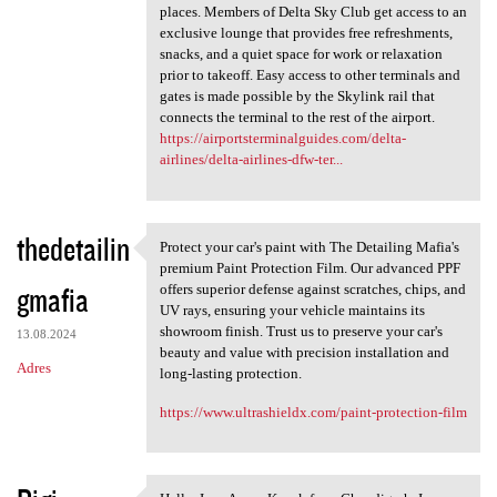
places. Members of Delta Sky Club get access to an
exclusive lounge that provides free refreshments,
snacks, and a quiet space for work or relaxation
prior to takeoff. Easy access to other terminals and
gates is made possible by the Skylink rail that
connects the terminal to the rest of the airport.
https://airportsterminalguides.com/delta-
airlines/delta-airlines-dfw-ter...
thedetailin
Protect your car's paint with The Detailing Mafia's
Protect your car's paint with
premium Paint Protection Film. Our advanced PPF
gmafia
offers superior defense against scratches, chips, and
UV rays, ensuring your vehicle maintains its
showroom finish. Trust us to preserve your car's
13.08.2024
beauty and value with precision installation and
Adres
long-lasting protection.
https://www.ultrashieldx.com/paint-protection-film