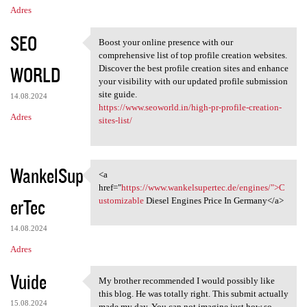
Adres
SEO
Boost your online presence with our
Boost your online presence
comprehensive list of top profile creation websites.
WORLD
Discover the best profile creation sites and enhance
your visibility with our updated profile submission
site guide.
14.08.2024
https://www.seoworld.in/high-pr-profile-creation-
Adres
sites-list/
WankelSup
<a
<a href="https://www
href="
https://www.wankelsupertec.de/engines/">C
erTec
ustomizable
Diesel Engines Price In Germany</a>
14.08.2024
Adres
Vuide
My brother recommended I would possibly like
My brother recommended I
this blog. He was totally right. This submit actually
15.08.2024
made my day. You can not imagine just how so