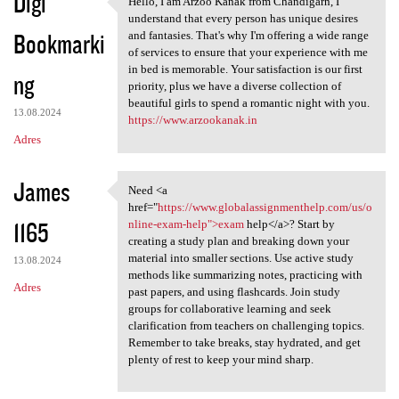
Digi
Hello, I am Arzoo Kanak from Chandigarh, I
Hello, I am Arzoo Kanak from
understand that every person has unique desires
Bookmarki
and fantasies. That's why I'm offering a wide range
of services to ensure that your experience with me
in bed is memorable. Your satisfaction is our first
ng
priority, plus we have a diverse collection of
beautiful girls to spend a romantic night with you.
13.08.2024
https://www.arzookanak.in
Adres
James
Need <a
Need <a href="https://www
href="
https://www.globalassignmenthelp.com/us/o
1165
nline-exam-help">exam
help</a>? Start by
creating a study plan and breaking down your
material into smaller sections. Use active study
13.08.2024
methods like summarizing notes, practicing with
Adres
past papers, and using flashcards. Join study
groups for collaborative learning and seek
clarification from teachers on challenging topics.
Remember to take breaks, stay hydrated, and get
plenty of rest to keep your mind sharp.