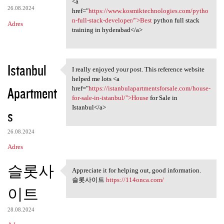
<a
26.08.2024
href="
https://www.kosmiktechnologies.com/pytho
n-full-stack-developer/">Best
python full stack
Adres
training in hyderabad</a>
Istanbul
I really enjoyed your post. This reference website
I really enjoyed your post.
helped me lots <a
Apartment
href="
https://istanbulapartmentsforsale.com/house-
for-sale-in-istanbul/">House
for Sale in
Istanbul</a>
s
26.08.2024
Adres
슬롯사
Appreciate it for helping out, good information.
Appreciate it for helping out
슬롯사이트
https://114onca.com/
이트
28.08.2024