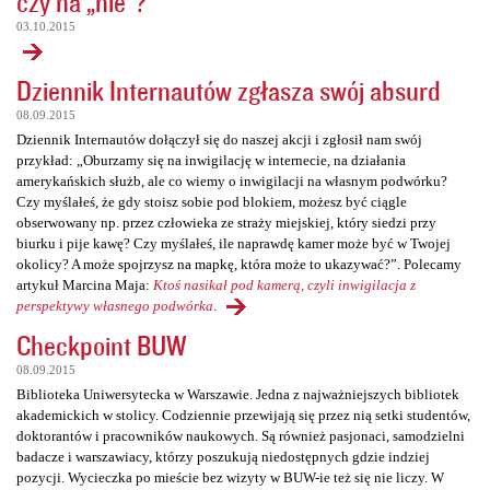
czy na „nie”?
03.10.2015
Dziennik Internautów zgłasza swój absurd
08.09.2015
Dziennik Internautów dołączył się do naszej akcji i zgłosił nam swój
przykład: „Oburzamy się na inwigilację w internecie, na działania
amerykańskich służb, ale co wiemy o inwigilacji na własnym podwórku?
Czy myślałeś, że gdy stoisz sobie pod blokiem, możesz być ciągle
obserwowany np. przez człowieka ze straży miejskiej, który siedzi przy
biurku i pije kawę? Czy myślałeś, ile naprawdę kamer może być w Twojej
okolicy? A może spojrzysz na mapkę, która może to ukazywać?”. Polecamy
artykuł Marcina Maja:
Ktoś nasikał pod kamerą, czyli inwigilacja z
perspektywy własnego podwórka
.
Checkpoint BUW
08.09.2015
Biblioteka Uniwersytecka w Warszawie. Jedna z najważniejszych bibliotek
akademickich w stolicy. Codziennie przewijają się przez nią setki studentów,
doktorantów i pracowników naukowych. Są również pasjonaci, samodzielni
badacze i warszawiacy, którzy poszukują niedostępnych gdzie indziej
pozycji. Wycieczka po mieście bez wizyty w BUW-ie też się nie liczy. W