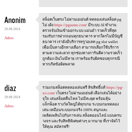
Anonim
สล็อตเว็บตรง ไม่ผ่านเอเย่นต์ ทดลองเล่นสล็อต pg
สล็อตเว็บตรง ไม่ผ่านเอเย่นต์
ไม่ เด้ง
https://pgsumo.com/
มีระบบ AI ทำงาน
29.08.2024
ตรวจจับเงินเข้าออกระบบ แม่นยำ รวดเร็วที่สุด
รองรับการฝากถอนทุกธนาคาร หากใครไม่มีบัญชี
Adres
ธนาคาร เรายังมีบริการทรูวอเลท pg slot wallet
เพื่อเป็นทางอีกทางเลือก สามารถเลือกใช้บริการ
ตามความสะดวก ทุกช่องทางการันตีความรวดเร็ว
ถูกต้อง เงินไม่มีหาย เราพร้อมรับผิดชอบทุกกรณี
หากเกิดข้อผิดพลาด
diaz
รวมเกมสล็อตทดลองเล่นฟรี ลิขสิทธิ์แท้
https://pg-
รวมเกมสล็อตทดลองเล่นฟรี
xo.com/
เว็บตรง ไม่ผ่านเอเย่นต์ เลือกเล่นได้อย่าง
29.08.2024
จุใจ เล่นสล็อตลื่นไหล ไม่มีสะดุด พร้อมลุ้น
แจ็กพ็อต รางวัลใหญ่ได้ทุกเกม ระบบเกมทดลอง
Adres
เล่น เหมือนระบบเกมจริง 100% สนุกและ
เพลิดเพลินไปกับการเล่น สล็อตออนไลน์ แบบครบ
วงจร และรับสิทธิพิเศษต่างๆ มากมาย ที่เราจัดไว้
ให้คุณ สมัครฟรี!