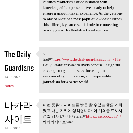
Airlines Monterrey Office is staffed with
knowledgeable representatives ready to help
ensure a smooth travel experience. As the gateway
to one of Mexico's most popular low-cost airlines,
this office plays an essential role in connecting
passengers with affordable travel options.
The Daily
<a
<a href="https://www
href="
https://www.thedailyguardians.com/">The
Guardians
Daily Guardians</a> delivers concise, insightful
coverage on global issues, focusing on
sustainability, innovation, and responsible
13.08.2024
journalism for a better world.
Adres
바카라
이런 종류의 사이트를 방문 할 수있는 좋은 기회
이런 종류의 사이트를 방문 할 수
였고 나는 기쁘게 생각합니다. 이 기회를 주셔서
있는 좋은 기회 였고
사이트
정말 감사합니다 <a href="
https://incopo.com/">
바카라사이트</a>
14.08.2024