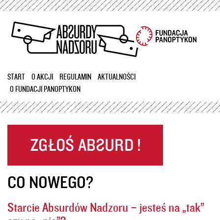
Przejdź
do
treści
START
O AKCJI
REGULAMIN
AKTUALNOŚCI
O FUNDACJI PANOPTYKON
CO NOWEGO?
Starcie Absurdów Nadzoru – jesteś na „tak”