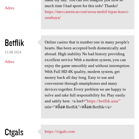
much time I had spent for this info! Thanks!
Adres
https://meccarentcar.com/sewa-mobil-lepas-kunci-
surabaya/
Betflik
Online casino that is number one in many people's
Online casino that is number
hearts. Has been accepted both domestically and
15.08.2024
abroad. High stability No bad history providing
excellent service With a modern system, you can
Adres
enjoy the game smoothly and without interruption.
With Full HD 4K quality, modern system, get
money back all day long. Easy to use and
convenient through smartphones and many
devices together. Every problem we are happy to
solve and take full responsibility for. Play easily
and safely here. <a href="
https://betflik.asia/"
title="สล็อต Betflik">สล็อต Betflik</a>
Ctgals
https://ctgals.com
https://ctgals.com