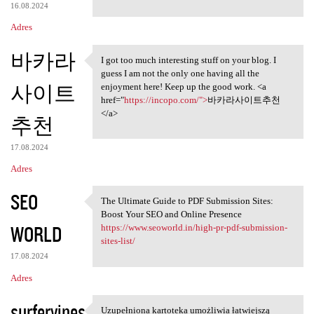
16.08.2024
Adres
바카라
I got too much interesting stuff on your blog. I
I got too much interesting
guess I am not the only one having all the
사이트
enjoyment here! Keep up the good work. <a
href="
https://incopo.com/">
바카라사이트추천
</a>
추천
17.08.2024
Adres
SEO
The Ultimate Guide to PDF Submission Sites:
The Ultimate Guide to PDF
Boost Your SEO and Online Presence
WORLD
https://www.seoworld.in/high-pr-pdf-submission-
sites-list/
17.08.2024
Adres
surfervines
Uzupełniona kartoteka umożliwia łatwiejszą