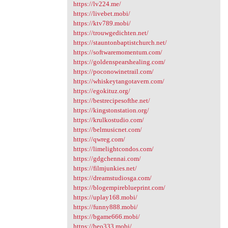
https://lv224.me/
https://livebet.mobi/
https://ktv789.mobi/
https://trouwgedichten.net/
https://stauntonbaptistchurch.net/
https://softwaremomentum.com/
https://goldenspearshealing.com/
https://poconowinetrail.com/
https://whiskeytangotavern.com/
https://egokituz.org/
https://bestrecipesofthe.net/
https://kingstonstation.org/
https://krulkostudio.com/
https://belmusicnet.com/
https://qwreg.com/
https://limelightcondos.com/
https://gdgchennai.com/
https://filmjunkies.net/
https://dreamstudiosga.com/
https://blogempireblueprint.com/
https://uplay168.mobi/
https://funny888.mobi/
https://bgame666.mobi/
https://beo333.mobi/