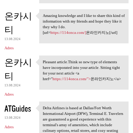
온카시
Amazing knowledge and I like to share this kind of
Amazing knowledge and I like
information with my friends and hope they like it
티
they why I do.
[url=
https://114onca.com/]
온라인카지노[/url]
13.08.2024
Adres
온카시
Pleasant article.Think so new type of elements
Pleasant article.Think so new
have incorporated into your article. Sitting tight
티
for your next article <a
href="
https://114onca.com/">
온라인카지노</a>
13.08.2024
Adres
ATGuides
Delta Airlines is based at Dallas/Fort Worth
Delta Airlines is based at
International Airport (DFW), Terminal E. Travelers
13.08.2024
are guaranteed a good experience with this
terminal's array of amenities, which include
Adres
culinary options, retail stores, and cozy seating