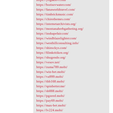
https://borisovwater.com/
https://fanaworldtravel.com/
https://timbrickmusic.com/
https://chirothemes.com/
https://internetarchivists.org/
https://montanaherbgathering.org/
https://inshapefair.com/
https://windblazelighter.com/
https://westhillconsulting.info/
https://shirockys.com/
https://filmkritiken.org/
https://shugendo.org/
https://vesov.net/
https://zuma789.mobi/
https://win-bet.mobi/
https://va999.mobi/
https://thb168.mobi/
https://spinbetter.me/
https://sb888.mobi/
https://pgzeed.mobi/
https://pay69.mobi/
https://max-bet.mobi/
https://lv224.mobi/