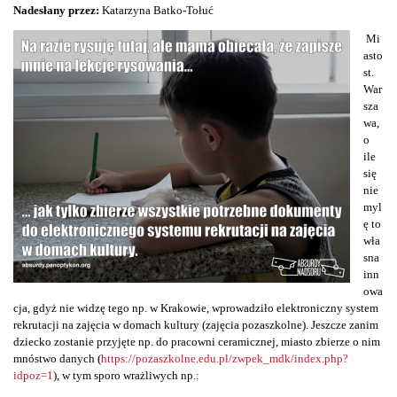
Nadesłany przez:
Katarzyna Batko-Tołuć
Mi
asto
st.
War
sza
wa,
o
ile
się
nie
myl
ę to
wła
sna
inn
owa
cja, gdyż nie widzę tego np. w Krakowie, wprowadziło elektroniczny system
rekrutacji na zajęcia w domach kultury (zajęcia pozaszkolne). Jeszcze zanim
dziecko zostanie przyjęte np. do pracowni ceramicznej, miasto zbierze o nim
mnóstwo danych (
https://pozaszkolne.edu.pl/zwpek_mdk/index.php?
idpoz=1
), w tym sporo wrażliwych np.: