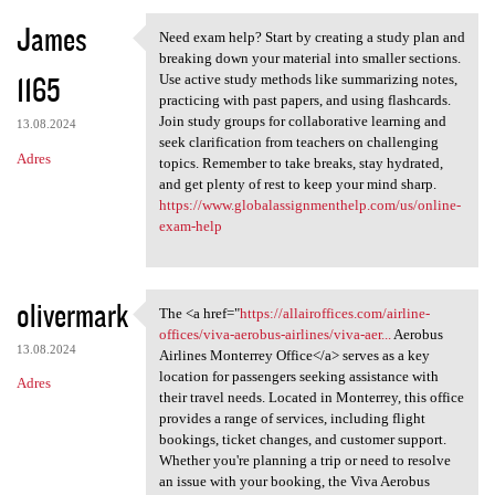
James
Need exam help? Start by creating a study plan and
Need exam help? Start by
breaking down your material into smaller sections.
1165
Use active study methods like summarizing notes,
practicing with past papers, and using flashcards.
Join study groups for collaborative learning and
13.08.2024
seek clarification from teachers on challenging
Adres
topics. Remember to take breaks, stay hydrated,
and get plenty of rest to keep your mind sharp.
https://www.globalassignmenthelp.com/us/online-
exam-help
olivermark
The <a href="
https://allairoffices.com/airline-
The <a href="https:/
offices/viva-aerobus-airlines/viva-aer...
Aerobus
13.08.2024
Airlines Monterrey Office</a> serves as a key
location for passengers seeking assistance with
Adres
their travel needs. Located in Monterrey, this office
provides a range of services, including flight
bookings, ticket changes, and customer support.
Whether you're planning a trip or need to resolve
an issue with your booking, the Viva Aerobus