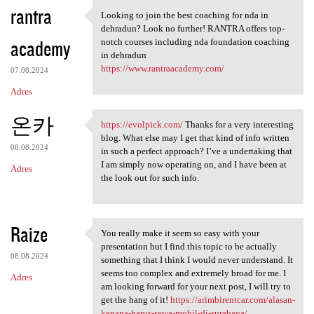
K
rantra
Looking to join the best coaching for nda in
Looking to join the best
o
dehradun? Look no further! RANTRA offers top-
academy
m
notch courses including nda foundation coaching
in dehradun
e
https://www.rantraacademy.com/
07.08.2024
n
Adres
t
온카
a
https://evolpick.com/
Thanks for a very interesting
https://evolpick.com/ Thanks
blog. What else may I get that kind of info written
r
08.08.2024
in such a perfect approach? I’ve a undertaking that
z
I am simply now operating on, and I have been at
Adres
the look out for such info.
e
Raize
You really make it seem so easy with your
You really make it seem so
presentation but I find this topic to be actually
08.08.2024
something that I think I would never understand. It
seems too complex and extremely broad for me. I
Adres
am looking forward for your next post, I will try to
get the hang of it!
https://arimbirentcar.com/alasan-
kenapa-harus-sewa-mobil-di-surabaya/