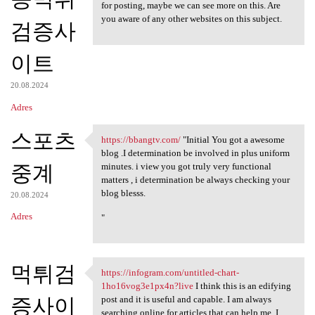
for posting, maybe we can see more on this. Are
you aware of any other websites on this subject.
검증사
이트
20.08.2024
Adres
스포츠
https://bbangtv.com/
"Initial You got a awesome
https://bbangtv.com/ "Initial
blog .I determination be involved in plus uniform
중계
minutes. i view you got truly very functional
matters , i determination be always checking your
blog blesss.
20.08.2024
Adres
"
먹튀검
https://infogram.com/untitled-chart-
https://infogram.com/untitled
1ho16vog3e1px4n?live
I think this is an edifying
증사이
post and it is useful and capable. I am always
searching online for articles that can help me. I