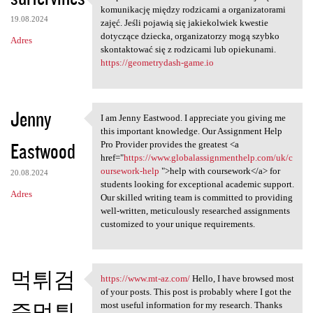
Uzupełniona kartoteka
komunikację między rodzicami a organizatorami
19.08.2024
zajęć. Jeśli pojawią się jakiekolwiek kwestie
dotyczące dziecka, organizatorzy mogą szybko
Adres
skontaktować się z rodzicami lub opiekunami.
https://geometrydash-game.io
Jenny
I am Jenny Eastwood. I appreciate you giving me
I am Jenny Eastwood. I
this important knowledge. Our Assignment Help
Eastwood
Pro Provider provides the greatest <a
href="
https://www.globalassignmenthelp.com/uk/c
oursework-help
">help with coursework</a> for
20.08.2024
students looking for exceptional academic support.
Adres
Our skilled writing team is committed to providing
well-written, meticulously researched assignments
customized to your unique requirements.
먹튀검
https://www.mt-az.com/
Hello, I have browsed most
https://www.mt-az.com/ Hello,
of your posts. This post is probably where I got the
증먹튀
most useful information for my research. Thanks