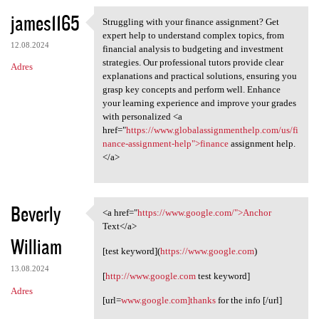
james1165
Struggling with your finance assignment? Get
Struggling with your finance
expert help to understand complex topics, from
12.08.2024
financial analysis to budgeting and investment
strategies. Our professional tutors provide clear
Adres
explanations and practical solutions, ensuring you
grasp key concepts and perform well. Enhance
your learning experience and improve your grades
with personalized <a
href="
https://www.globalassignmenthelp.com/us/fi
nance-assignment-help">finance
assignment help.
</a>
Beverly
<a href="
https://www.google.com/">Anchor
<a href="https://www.google
Text</a>
William
[test keyword](
https://www.google.com
)
13.08.2024
[
http://www.google.com
test keyword]
Adres
[url=
www.google.com]thanks
for the info [/url]