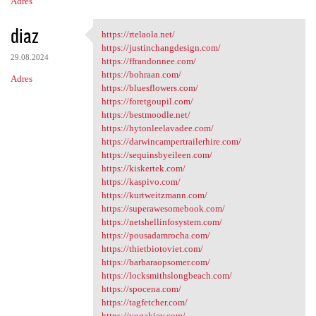
Adres
diaz
https://rtelaola.net/
https://rtelaola.net/
https://justinchangdesign.com/
29.08.2024
https://ffrandonnee.com/
https://bohraan.com/
Adres
https://bluesflowers.com/
https://foretgoupil.com/
https://bestmoodle.net/
https://hytonleelavadee.com/
https://darwincampertrailerhire.com/
https://sequinsbyeileen.com/
https://kiskertek.com/
https://kaspivo.com/
https://kurtweitzmann.com/
https://superawesomebook.com/
https://netshellinfosystem.com/
https://pousadamrocha.com/
https://thietbiotoviet.com/
https://barbaraopsomer.com/
https://locksmithslongbeach.com/
https://spocena.com/
https://tagfetcher.com/
https://yogakiev.com/