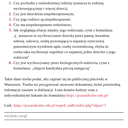
Czy pochodzi z wielodzietnej rodziny (oznacza to rodzinę
wychowującą troje i więcej dzieci);
Czy jest dzieckiem niepełnosprawnym;
Czy jego rodzice są niepełnosprawni;
Czy ma niepełnosprawne rodzeństwo;
Jak wyglądają relacje między jego rodzicami, cytat z formularza:
„(...)oznacza to wychowywanie dziecka przez pannę, kawalera,
wdowę, wdowca, osobę pozostającą w separacji orzeczonej
prawomocnym wyrokiem sądu, osobę rozwiedzioną, chyba że
osoba taka wychowuje wspólnie co najmniej jedno dziecko z jego
rodzicem”.
Czy jest wychowywany przez biologicznych rodziców, cytat z
formularza: „objęcie kandydata pieczą zastępczą”.
Takie dane trzeba podać, aby zapisać się do publicznej placówki w
Warszawie. Trzeba też przygotować stosowne dokumenty, które potwierdzą
informacje zawarte w deklaracji. Lista domów kultury wraz z
indywidualnymi linkami do formularzy
https://pozaszkolne.edu.pl/
Link:
https://pozaszkolne.edu.pl/zwpek_mdk/index.php?idpoz=1
wścibski urząd