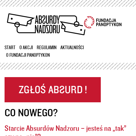
Przejdź
do
treści
START
O AKCJI
REGULAMIN
AKTUALNOŚCI
O FUNDACJI PANOPTYKON
CO NOWEGO?
Starcie Absurdów Nadzoru – jesteś na „tak”