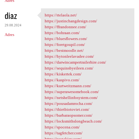
Adres
diaz
https://rtelaola.net/
https://rtelaola.net/
https://justinchangdesign.com/
29.08.2024
https://ffrandonnee.com/
https://bohraan.com/
Adres
https://bluesflowers.com/
https://foretgoupil.com/
https://bestmoodle.net/
https://hytonleelavadee.com/
https://darwincampertrailerhire.com/
https://sequinsbyeileen.com/
https://kiskertek.com/
https://kaspivo.com/
https://kurtweitzmann.com/
https://superawesomebook.com/
https://netshellinfosystem.com/
https://pousadamrocha.com/
https://thietbiotoviet.com/
https://barbaraopsomer.com/
https://locksmithslongbeach.com/
https://spocena.com/
https://tagfetcher.com/
https://yogakiev.com/