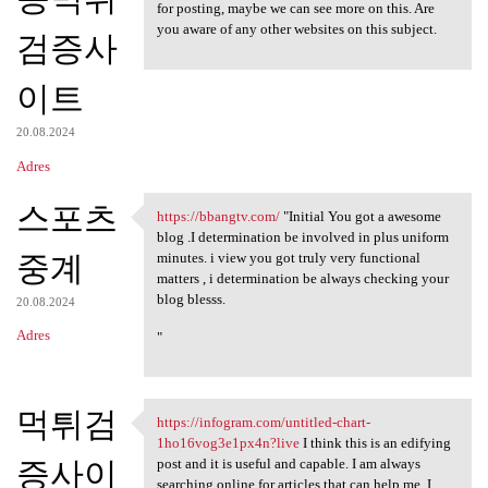
for posting, maybe we can see more on this. Are
you aware of any other websites on this subject.
검증사
이트
20.08.2024
Adres
스포츠
https://bbangtv.com/
"Initial You got a awesome
https://bbangtv.com/ "Initial
blog .I determination be involved in plus uniform
중계
minutes. i view you got truly very functional
matters , i determination be always checking your
blog blesss.
20.08.2024
Adres
"
먹튀검
https://infogram.com/untitled-chart-
https://infogram.com/untitled
1ho16vog3e1px4n?live
I think this is an edifying
증사이
post and it is useful and capable. I am always
searching online for articles that can help me. I