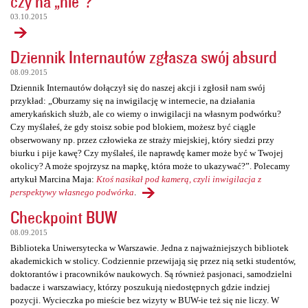
czy na „nie”?
03.10.2015
Dziennik Internautów zgłasza swój absurd
08.09.2015
Dziennik Internautów dołączył się do naszej akcji i zgłosił nam swój
przykład: „Oburzamy się na inwigilację w internecie, na działania
amerykańskich służb, ale co wiemy o inwigilacji na własnym podwórku?
Czy myślałeś, że gdy stoisz sobie pod blokiem, możesz być ciągle
obserwowany np. przez człowieka ze straży miejskiej, który siedzi przy
biurku i pije kawę? Czy myślałeś, ile naprawdę kamer może być w Twojej
okolicy? A może spojrzysz na mapkę, która może to ukazywać?”. Polecamy
artykuł Marcina Maja:
Ktoś nasikał pod kamerą, czyli inwigilacja z
perspektywy własnego podwórka
.
Checkpoint BUW
08.09.2015
Biblioteka Uniwersytecka w Warszawie. Jedna z najważniejszych bibliotek
akademickich w stolicy. Codziennie przewijają się przez nią setki studentów,
doktorantów i pracowników naukowych. Są również pasjonaci, samodzielni
badacze i warszawiacy, którzy poszukują niedostępnych gdzie indziej
pozycji. Wycieczka po mieście bez wizyty w BUW-ie też się nie liczy. W