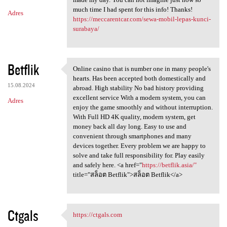
much time I had spent for this info! Thanks!
Adres
https://meccarentcar.com/sewa-mobil-lepas-kunci-
surabaya/
Betflik
Online casino that is number one in many people's
Online casino that is number
hearts. Has been accepted both domestically and
15.08.2024
abroad. High stability No bad history providing
excellent service With a modern system, you can
Adres
enjoy the game smoothly and without interruption.
With Full HD 4K quality, modern system, get
money back all day long. Easy to use and
convenient through smartphones and many
devices together. Every problem we are happy to
solve and take full responsibility for. Play easily
and safely here. <a href="
https://betflik.asia/"
title="สล็อต Betflik">สล็อต Betflik</a>
Ctgals
https://ctgals.com
https://ctgals.com