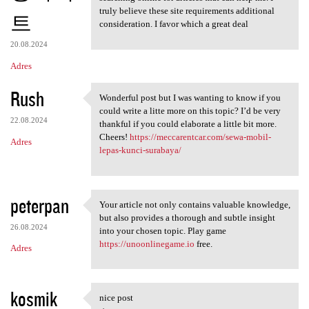
truly believe these site requirements additional
트
consideration. I favor which a great deal
20.08.2024
Adres
Rush
Wonderful post but I was wanting to know if you
Wonderful post but I was
could write a litte more on this topic? I’d be very
22.08.2024
thankful if you could elaborate a little bit more.
Cheers!
https://meccarentcar.com/sewa-mobil-
Adres
lepas-kunci-surabaya/
peterpan
Your article not only contains valuable knowledge,
Your article not only
but also provides a thorough and subtle insight
26.08.2024
into your chosen topic. Play game
https://unoonlinegame.io
free.
Adres
kosmik
nice post
nice post