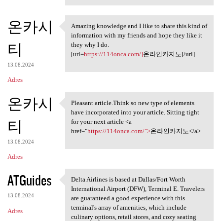
온카시
Amazing knowledge and I like to share this kind of
Amazing knowledge and I like
information with my friends and hope they like it
티
they why I do.
[url=
https://114onca.com/]
온라인카지노[/url]
13.08.2024
Adres
온카시
Pleasant article.Think so new type of elements
Pleasant article.Think so new
have incorporated into your article. Sitting tight
티
for your next article <a
href="
https://114onca.com/">
온라인카지노</a>
13.08.2024
Adres
ATGuides
Delta Airlines is based at Dallas/Fort Worth
Delta Airlines is based at
International Airport (DFW), Terminal E. Travelers
13.08.2024
are guaranteed a good experience with this
terminal's array of amenities, which include
Adres
culinary options, retail stores, and cozy seating