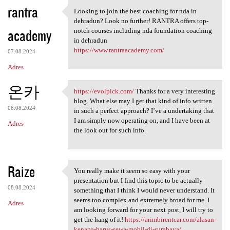
K
rantra
Looking to join the best coaching for nda in
Looking to join the best
o
dehradun? Look no further! RANTRA offers top-
academy
m
notch courses including nda foundation coaching
in dehradun
e
https://www.rantraacademy.com/
07.08.2024
n
Adres
t
온카
a
https://evolpick.com/
Thanks for a very interesting
https://evolpick.com/ Thanks
blog. What else may I get that kind of info written
r
08.08.2024
in such a perfect approach? I’ve a undertaking that
z
I am simply now operating on, and I have been at
Adres
the look out for such info.
e
Raize
You really make it seem so easy with your
You really make it seem so
presentation but I find this topic to be actually
08.08.2024
something that I think I would never understand. It
seems too complex and extremely broad for me. I
Adres
am looking forward for your next post, I will try to
get the hang of it!
https://arimbirentcar.com/alasan-
kenapa-harus-sewa-mobil-di-surabaya/