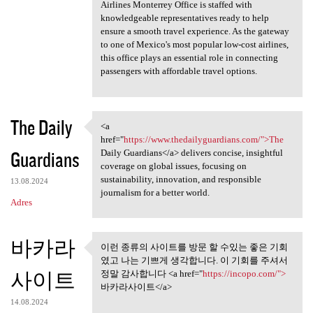
Airlines Monterrey Office is staffed with
knowledgeable representatives ready to help
ensure a smooth travel experience. As the gateway
to one of Mexico's most popular low-cost airlines,
this office plays an essential role in connecting
passengers with affordable travel options.
The Daily
<a
<a href="https://www
href="
https://www.thedailyguardians.com/">The
Guardians
Daily Guardians</a> delivers concise, insightful
coverage on global issues, focusing on
sustainability, innovation, and responsible
13.08.2024
journalism for a better world.
Adres
바카라
이런 종류의 사이트를 방문 할 수있는 좋은 기회
이런 종류의 사이트를 방문 할 수
였고 나는 기쁘게 생각합니다. 이 기회를 주셔서
있는 좋은 기회 였고
사이트
정말 감사합니다 <a href="
https://incopo.com/">
바카라사이트</a>
14.08.2024