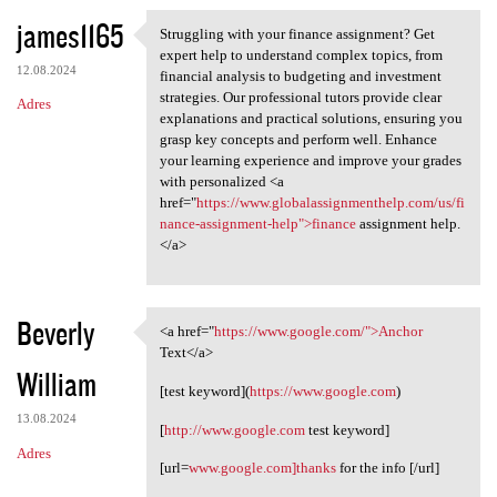
james1165
Struggling with your finance assignment? Get
Struggling with your finance
expert help to understand complex topics, from
12.08.2024
financial analysis to budgeting and investment
strategies. Our professional tutors provide clear
Adres
explanations and practical solutions, ensuring you
grasp key concepts and perform well. Enhance
your learning experience and improve your grades
with personalized <a
href="
https://www.globalassignmenthelp.com/us/fi
nance-assignment-help">finance
assignment help.
</a>
Beverly
<a href="
https://www.google.com/">Anchor
<a href="https://www.google
Text</a>
William
[test keyword](
https://www.google.com
)
13.08.2024
[
http://www.google.com
test keyword]
Adres
[url=
www.google.com]thanks
for the info [/url]