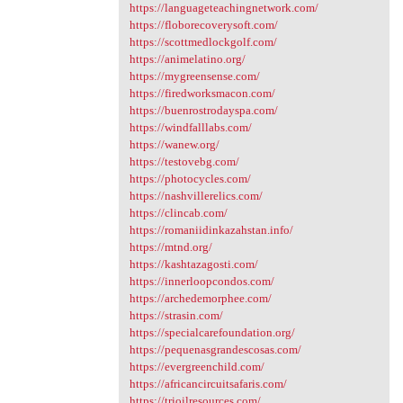
https://languageteachingnetwork.com/
https://floborecoverysoft.com/
https://scottmedlockgolf.com/
https://animelatino.org/
https://mygreensense.com/
https://firedworksmacon.com/
https://buenrostrodayspa.com/
https://windfalllabs.com/
https://wanew.org/
https://testovebg.com/
https://photocycles.com/
https://nashvillerelics.com/
https://clincab.com/
https://romaniidinkazahstan.info/
https://mtnd.org/
https://kashtazagosti.com/
https://innerloopcondos.com/
https://archedemorphee.com/
https://strasin.com/
https://specialcarefoundation.org/
https://pequenasgrandescosas.com/
https://evergreenchild.com/
https://africancircuitsafaris.com/
https://trioilresources.com/