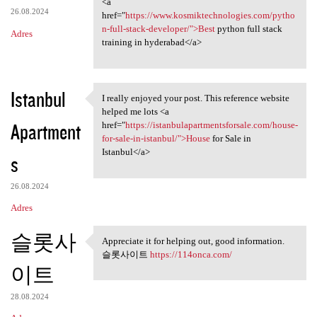
<a
26.08.2024
href="
https://www.kosmiktechnologies.com/pytho
n-full-stack-developer/">Best
python full stack
Adres
training in hyderabad</a>
Istanbul
I really enjoyed your post. This reference website
I really enjoyed your post.
helped me lots <a
Apartment
href="
https://istanbulapartmentsforsale.com/house-
for-sale-in-istanbul/">House
for Sale in
Istanbul</a>
s
26.08.2024
Adres
슬롯사
Appreciate it for helping out, good information.
Appreciate it for helping out
슬롯사이트
https://114onca.com/
이트
28.08.2024