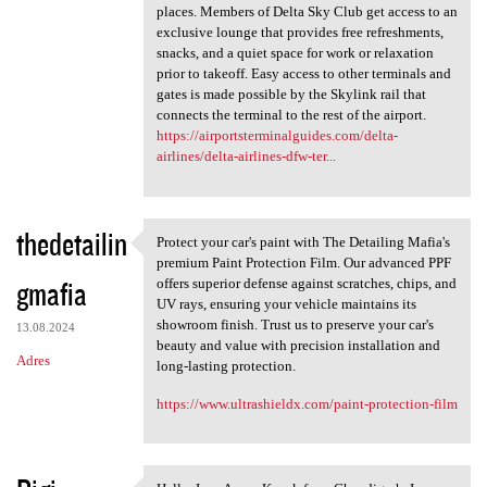
places. Members of Delta Sky Club get access to an
exclusive lounge that provides free refreshments,
snacks, and a quiet space for work or relaxation
prior to takeoff. Easy access to other terminals and
gates is made possible by the Skylink rail that
connects the terminal to the rest of the airport.
https://airportsterminalguides.com/delta-
airlines/delta-airlines-dfw-ter...
thedetailin
Protect your car's paint with The Detailing Mafia's
Protect your car's paint with
premium Paint Protection Film. Our advanced PPF
gmafia
offers superior defense against scratches, chips, and
UV rays, ensuring your vehicle maintains its
showroom finish. Trust us to preserve your car's
13.08.2024
beauty and value with precision installation and
Adres
long-lasting protection.
https://www.ultrashieldx.com/paint-protection-film