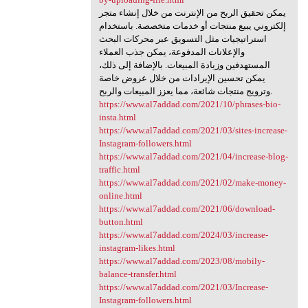
يمكن تحقيق الربح من الإنترنت من خلال إنشاء متجر
إلكتروني يبيع منتجات أو خدمات متخصصة. باستخدام
استراتيجيات مثل التسويق عبر محركات البحث
والإعلانات المدفوعة، يمكن جذب العملاء
المستهدفين وزيادة المبيعات. بالإضافة إلى ذلك،
يمكن تحسين الإيرادات من خلال عروض خاصة
وترويج منتجات شائعة، مما يعزز المبيعات والربح.
https://www.al7addad.com/2021/10/phrases-bio-
insta.html
https://www.al7addad.com/2021/03/sites-increase-
Instagram-followers.html
https://www.al7addad.com/2021/04/increase-blog-
traffic.html
https://www.al7addad.com/2021/02/make-money-
online.html
https://www.al7addad.com/2021/06/download-
button.html
https://www.al7addad.com/2024/03/increase-
instagram-likes.html
https://www.al7addad.com/2023/08/mobily-
balance-transfer.html
https://www.al7addad.com/2021/03/Increase-
Instagram-followers.html