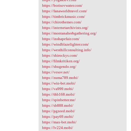
https://borisovwater.com/
https://fanaworldtravel.com/
https://timbrickmusic.com/
https://chirothemes.com/
https://internetarchivists.org/
https://montanaherbgathering.org/
https://inshapefair.com/
https://windblazelighter.com/
https://westhillconsulting.info/
https://shirockys.com/
https://filmkritiken.org/
https://shugendo.org/
https://vesov.net/
https://zuma789.mobi/
https://win-bet.mobi/
https://va999.mobi/
https://thb168.mobi/
https://spinbetter.me/
https://sb888.mobi/
https://pgzeed.mobi/
https://pay69.mobi/
https://max-bet.mobi/
https://lv224.mobi/