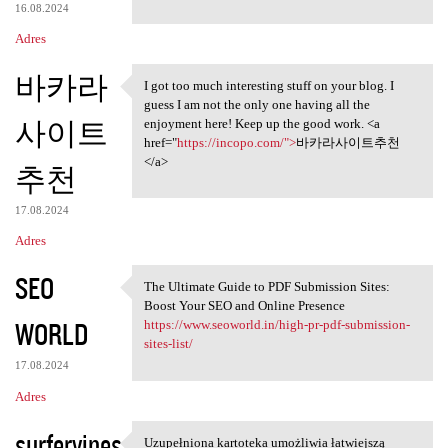
16.08.2024
Adres
바카라
I got too much interesting stuff on your blog. I
I got too much interesting
guess I am not the only one having all the
사이트
enjoyment here! Keep up the good work. <a
href="
https://incopo.com/">
바카라사이트추천
</a>
추천
17.08.2024
Adres
SEO
The Ultimate Guide to PDF Submission Sites:
The Ultimate Guide to PDF
Boost Your SEO and Online Presence
WORLD
https://www.seoworld.in/high-pr-pdf-submission-
sites-list/
17.08.2024
Adres
surfervines
Uzupełniona kartoteka umożliwia łatwiejszą