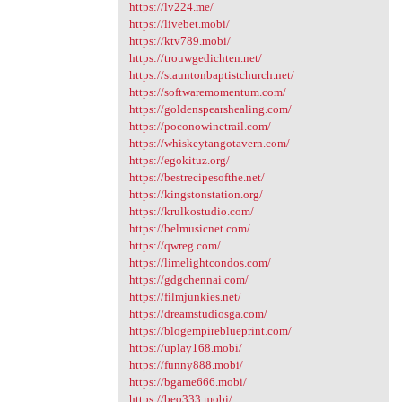
https://lv224.me/
https://livebet.mobi/
https://ktv789.mobi/
https://trouwgedichten.net/
https://stauntonbaptistchurch.net/
https://softwaremomentum.com/
https://goldenspearshealing.com/
https://poconowinetrail.com/
https://whiskeytangotavern.com/
https://egokituz.org/
https://bestrecipesofthe.net/
https://kingstonstation.org/
https://krulkostudio.com/
https://belmusicnet.com/
https://qwreg.com/
https://limelightcondos.com/
https://gdgchennai.com/
https://filmjunkies.net/
https://dreamstudiosga.com/
https://blogempireblueprint.com/
https://uplay168.mobi/
https://funny888.mobi/
https://bgame666.mobi/
https://beo333.mobi/