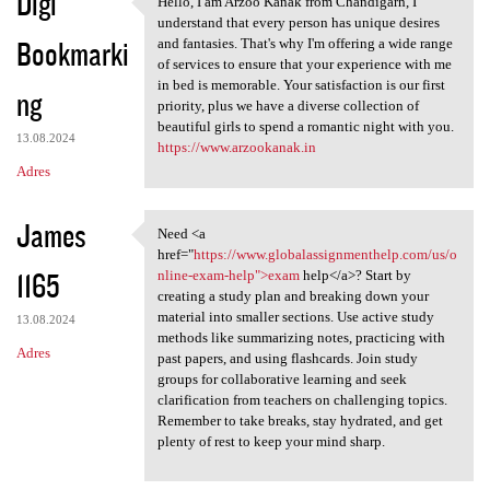
Digi
Hello, I am Arzoo Kanak from Chandigarh, I
Hello, I am Arzoo Kanak from
understand that every person has unique desires
Bookmarki
and fantasies. That's why I'm offering a wide range
of services to ensure that your experience with me
in bed is memorable. Your satisfaction is our first
ng
priority, plus we have a diverse collection of
beautiful girls to spend a romantic night with you.
13.08.2024
https://www.arzookanak.in
Adres
James
Need <a
Need <a href="https://www
href="
https://www.globalassignmenthelp.com/us/o
1165
nline-exam-help">exam
help</a>? Start by
creating a study plan and breaking down your
material into smaller sections. Use active study
13.08.2024
methods like summarizing notes, practicing with
Adres
past papers, and using flashcards. Join study
groups for collaborative learning and seek
clarification from teachers on challenging topics.
Remember to take breaks, stay hydrated, and get
plenty of rest to keep your mind sharp.