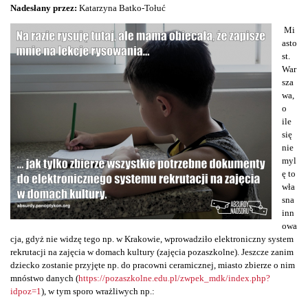
Nadesłany przez:
Katarzyna Batko-Tołuć
Mi
asto
st.
War
sza
wa,
o
ile
się
nie
myl
ę to
wła
sna
inn
owa
cja, gdyż nie widzę tego np. w Krakowie, wprowadziło elektroniczny system
rekrutacji na zajęcia w domach kultury (zajęcia pozaszkolne). Jeszcze zanim
dziecko zostanie przyjęte np. do pracowni ceramicznej, miasto zbierze o nim
mnóstwo danych (
https://pozaszkolne.edu.pl/zwpek_mdk/index.php?
idpoz=1
), w tym sporo wrażliwych np.: