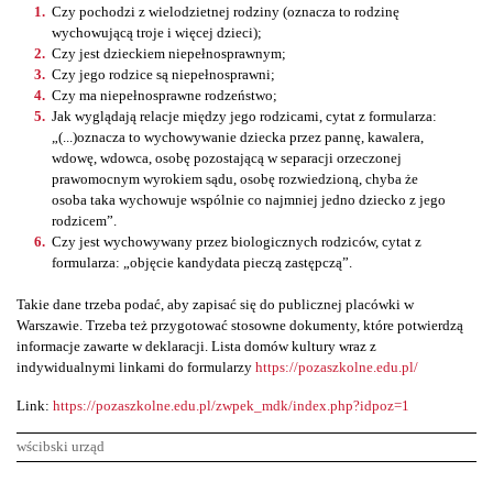
Czy pochodzi z wielodzietnej rodziny (oznacza to rodzinę
wychowującą troje i więcej dzieci);
Czy jest dzieckiem niepełnosprawnym;
Czy jego rodzice są niepełnosprawni;
Czy ma niepełnosprawne rodzeństwo;
Jak wyglądają relacje między jego rodzicami, cytat z formularza:
„(...)oznacza to wychowywanie dziecka przez pannę, kawalera,
wdowę, wdowca, osobę pozostającą w separacji orzeczonej
prawomocnym wyrokiem sądu, osobę rozwiedzioną, chyba że
osoba taka wychowuje wspólnie co najmniej jedno dziecko z jego
rodzicem”.
Czy jest wychowywany przez biologicznych rodziców, cytat z
formularza: „objęcie kandydata pieczą zastępczą”.
Takie dane trzeba podać, aby zapisać się do publicznej placówki w
Warszawie. Trzeba też przygotować stosowne dokumenty, które potwierdzą
informacje zawarte w deklaracji. Lista domów kultury wraz z
indywidualnymi linkami do formularzy
https://pozaszkolne.edu.pl/
Link:
https://pozaszkolne.edu.pl/zwpek_mdk/index.php?idpoz=1
wścibski urząd