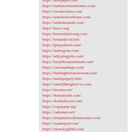
https://amojapao.com/
https://traduttoresimultaneo.com/
https://zoomvienna.com/
https://simchecksoftware.com/
https://raidemeraude.com/
https://ksscv.org/
https://kennethpriceng.com/
https://iessandoval.net/
https://getpushreel.com/
https://audiogrim.com/
https://adtypingjobs.com/
https://hackthemainstream.com/
https://cruisepakngo.com/
https://thebrightonstoreroom.com/
https://saintgregory.info/
https://randallkingknives.com/
https://incarne.net/
https://frontalcode.com/
https://donhethcoat.com/
https://cegupaep.org/
https://cadsmart.net/
https://alojamientodominicano.com/
https://zumbajear.com/
https://raunchygfshd.com/