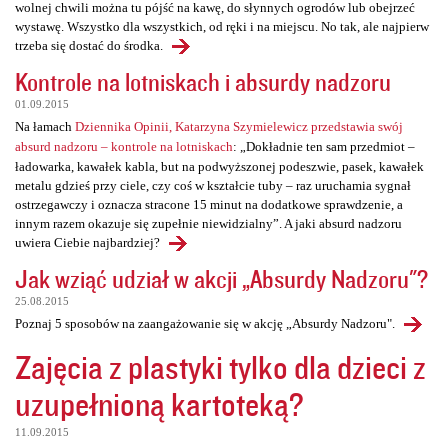
wolnej chwili można tu pójść na kawę, do słynnych ogrodów lub obejrzeć
wystawę. Wszystko dla wszystkich, od ręki i na miejscu. No tak, ale najpierw
trzeba się dostać do środka.
Kontrole na lotniskach i absurdy nadzoru
01.09.2015
Na łamach
Dziennika Opinii, Katarzyna Szymielewicz przedstawia swój
absurd nadzoru – kontrole na lotniskach
: „Dokładnie ten sam przedmiot –
ładowarka, kawałek kabla, but na podwyższonej podeszwie, pasek, kawałek
metalu gdzieś przy ciele, czy coś w kształcie tuby – raz uruchamia sygnał
ostrzegawczy i oznacza stracone 15 minut na dodatkowe sprawdzenie, a
innym razem okazuje się zupełnie niewidzialny”. A jaki absurd nadzoru
uwiera Ciebie najbardziej?
Jak wziąć udział w akcji „Absurdy Nadzoru"?
25.08.2015
Poznaj 5 sposobów na zaangażowanie się w akcję „Absurdy Nadzoru".
Zajęcia z plastyki tylko dla dzieci z
uzupełnioną kartoteką?
11.09.2015