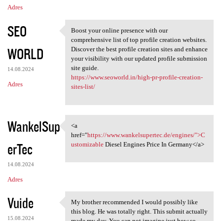
Adres
SEO
Boost your online presence with our
Boost your online presence
comprehensive list of top profile creation websites.
WORLD
Discover the best profile creation sites and enhance
your visibility with our updated profile submission
site guide.
14.08.2024
https://www.seoworld.in/high-pr-profile-creation-
Adres
sites-list/
WankelSup
<a
<a href="https://www
href="
https://www.wankelsupertec.de/engines/">C
erTec
ustomizable
Diesel Engines Price In Germany</a>
14.08.2024
Adres
Vuide
My brother recommended I would possibly like
My brother recommended I
this blog. He was totally right. This submit actually
15.08.2024
made my day. You can not imagine just how so