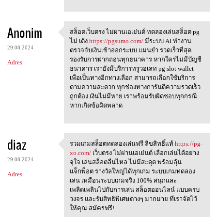
Anonim
สล็อตเว็บตรง ไม่ผ่านเอเย่นต์ ทดลองเล่นสล็อต pg
สล็อตเว็บตรง ไม่ผ่านเอเย่นต์
ไม่ เด้ง
https://pgsumo.com/
มีระบบ AI ทำงาน
29.08.2024
ตรวจจับเงินเข้าออกระบบ แม่นยำ รวดเร็วที่สุด
รองรับการฝากถอนทุกธนาคาร หากใครไม่มีบัญชี
Adres
ธนาคาร เรายังมีบริการทรูวอเลท pg slot wallet
เพื่อเป็นทางอีกทางเลือก สามารถเลือกใช้บริการ
ตามความสะดวก ทุกช่องทางการันตีความรวดเร็ว
ถูกต้อง เงินไม่มีหาย เราพร้อมรับผิดชอบทุกกรณี
หากเกิดข้อผิดพลาด
diaz
รวมเกมสล็อตทดลองเล่นฟรี ลิขสิทธิ์แท้
https://pg-
รวมเกมสล็อตทดลองเล่นฟรี
xo.com/
เว็บตรง ไม่ผ่านเอเย่นต์ เลือกเล่นได้อย่าง
29.08.2024
จุใจ เล่นสล็อตลื่นไหล ไม่มีสะดุด พร้อมลุ้น
แจ็กพ็อต รางวัลใหญ่ได้ทุกเกม ระบบเกมทดลอง
Adres
เล่น เหมือนระบบเกมจริง 100% สนุกและ
เพลิดเพลินไปกับการเล่น สล็อตออนไลน์ แบบครบ
วงจร และรับสิทธิพิเศษต่างๆ มากมาย ที่เราจัดไว้
ให้คุณ สมัครฟรี!