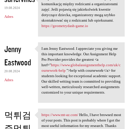
Uzupełniona kartoteka
komunikację między rodzicami a organizatorami
19.08.2024
zajęć. Jeśli pojawią się jakiekolwiek kwestie
dotyczące dziecka, organizatorzy mogą szybko
Adres
skontaktować się z rodzicami lub opiekunami.
https://geometrydash-game.io
Jenny
I am Jenny Eastwood. I appreciate you giving me
I am Jenny Eastwood. I
this important knowledge. Our Assignment Help
Eastwood
Pro Provider provides the greatest <a
href="
https://www.globalassignmenthelp.com/uk/c
oursework-help
">help with coursework</a> for
20.08.2024
students looking for exceptional academic support.
Adres
Our skilled writing team is committed to providing
well-written, meticulously researched assignments
customized to your unique requirements.
먹튀검
https://www.mt-az.com/
Hello, I have browsed most
https://www.mt-az.com/ Hello,
of your posts. This post is probably where I got the
증먹튀
most useful information for my research. Thanks