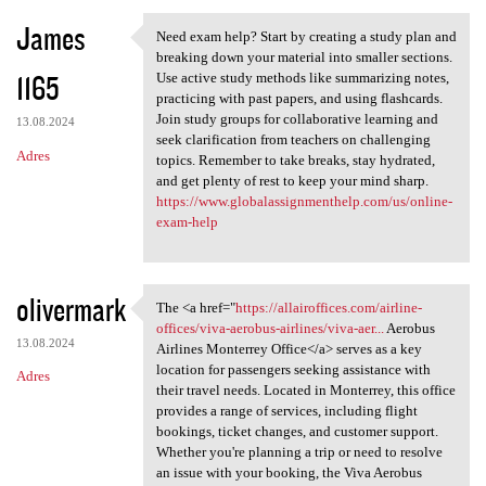
James
Need exam help? Start by creating a study plan and
Need exam help? Start by
breaking down your material into smaller sections.
1165
Use active study methods like summarizing notes,
practicing with past papers, and using flashcards.
Join study groups for collaborative learning and
13.08.2024
seek clarification from teachers on challenging
Adres
topics. Remember to take breaks, stay hydrated,
and get plenty of rest to keep your mind sharp.
https://www.globalassignmenthelp.com/us/online-
exam-help
olivermark
The <a href="
https://allairoffices.com/airline-
The <a href="https:/
offices/viva-aerobus-airlines/viva-aer...
Aerobus
13.08.2024
Airlines Monterrey Office</a> serves as a key
location for passengers seeking assistance with
Adres
their travel needs. Located in Monterrey, this office
provides a range of services, including flight
bookings, ticket changes, and customer support.
Whether you're planning a trip or need to resolve
an issue with your booking, the Viva Aerobus