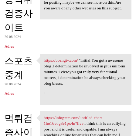
for posting, maybe we can see more on this. Are
you aware of any other websites on this subject.
검증사
이트
20.08.2024
Adres
스포츠
https://bbangtv.com/
"Initial You got a awesome
https://bbangtv.com/ "Initial
blog .I determination be involved in plus uniform
중계
minutes. i view you got truly very functional
matters , i determination be always checking your
blog blesss.
20.08.2024
Adres
"
먹튀검
https://infogram.com/untitled-chart-
https://infogram.com/untitled
1ho16vog3e1px4n?live
I think this is an edifying
증사이
post and it is useful and capable. I am always
searching online for articles that can help me. I