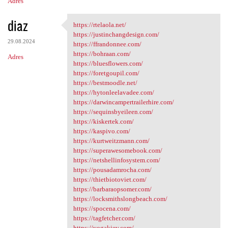
Adres
diaz
https://rtelaola.net/
https://rtelaola.net/
https://justinchangdesign.com/
29.08.2024
https://ffrandonnee.com/
https://bohraan.com/
Adres
https://bluesflowers.com/
https://foretgoupil.com/
https://bestmoodle.net/
https://hytonleelavadee.com/
https://darwincampertrailerhire.com/
https://sequinsbyeileen.com/
https://kiskertek.com/
https://kaspivo.com/
https://kurtweitzmann.com/
https://superawesomebook.com/
https://netshellinfosystem.com/
https://pousadamrocha.com/
https://thietbiotoviet.com/
https://barbaraopsomer.com/
https://locksmithslongbeach.com/
https://spocena.com/
https://tagfetcher.com/
https://yogakiev.com/