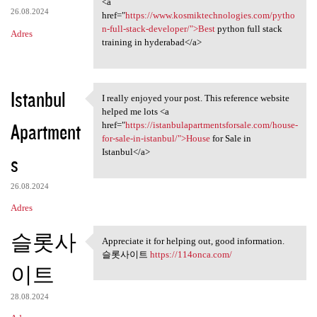
<a
26.08.2024
href="
https://www.kosmiktechnologies.com/pytho
n-full-stack-developer/">Best
python full stack
Adres
training in hyderabad</a>
Istanbul
I really enjoyed your post. This reference website
I really enjoyed your post.
helped me lots <a
Apartment
href="
https://istanbulapartmentsforsale.com/house-
for-sale-in-istanbul/">House
for Sale in
Istanbul</a>
s
26.08.2024
Adres
슬롯사
Appreciate it for helping out, good information.
Appreciate it for helping out
슬롯사이트
https://114onca.com/
이트
28.08.2024