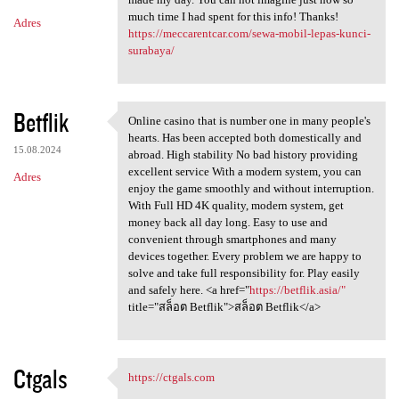
much time I had spent for this info! Thanks!
Adres
https://meccarentcar.com/sewa-mobil-lepas-kunci-
surabaya/
Betflik
Online casino that is number one in many people's
Online casino that is number
hearts. Has been accepted both domestically and
15.08.2024
abroad. High stability No bad history providing
excellent service With a modern system, you can
Adres
enjoy the game smoothly and without interruption.
With Full HD 4K quality, modern system, get
money back all day long. Easy to use and
convenient through smartphones and many
devices together. Every problem we are happy to
solve and take full responsibility for. Play easily
and safely here. <a href="
https://betflik.asia/"
title="สล็อต Betflik">สล็อต Betflik</a>
Ctgals
https://ctgals.com
https://ctgals.com