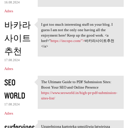
16.08.2024
Adres
바카라
I got too much interesting stuff on your blog. I
I got too much interesting
guess I am not the only one having all the
사이트
enjoyment here! Keep up the good work. <a
href="
https://incopo.com/">
바카라사이트추천
</a>
추천
17.08.2024
Adres
SEO
The Ultimate Guide to PDF Submission Sites:
The Ultimate Guide to PDF
Boost Your SEO and Online Presence
WORLD
https://www.seoworld.in/high-pr-pdf-submission-
sites-list/
17.08.2024
Adres
surfervines
Uzupełniona kartoteka umożliwia łatwiejszą