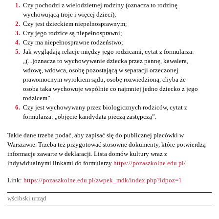
Czy pochodzi z wielodzietnej rodziny (oznacza to rodzinę
wychowującą troje i więcej dzieci);
Czy jest dzieckiem niepełnosprawnym;
Czy jego rodzice są niepełnosprawni;
Czy ma niepełnosprawne rodzeństwo;
Jak wyglądają relacje między jego rodzicami, cytat z formularza:
„(...)oznacza to wychowywanie dziecka przez pannę, kawalera,
wdowę, wdowca, osobę pozostającą w separacji orzeczonej
prawomocnym wyrokiem sądu, osobę rozwiedzioną, chyba że
osoba taka wychowuje wspólnie co najmniej jedno dziecko z jego
rodzicem”.
Czy jest wychowywany przez biologicznych rodziców, cytat z
formularza: „objęcie kandydata pieczą zastępczą”.
Takie dane trzeba podać, aby zapisać się do publicznej placówki w
Warszawie. Trzeba też przygotować stosowne dokumenty, które potwierdzą
informacje zawarte w deklaracji. Lista domów kultury wraz z
indywidualnymi linkami do formularzy
https://pozaszkolne.edu.pl/
Link:
https://pozaszkolne.edu.pl/zwpek_mdk/index.php?idpoz=1
wścibski urząd