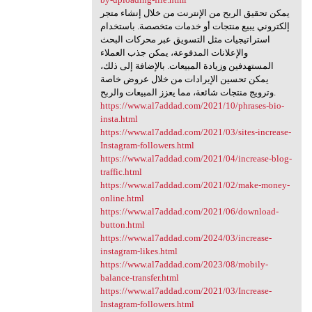
يمكن تحقيق الربح من الإنترنت من خلال إنشاء متجر
إلكتروني يبيع منتجات أو خدمات متخصصة. باستخدام
استراتيجيات مثل التسويق عبر محركات البحث
والإعلانات المدفوعة، يمكن جذب العملاء
المستهدفين وزيادة المبيعات. بالإضافة إلى ذلك،
يمكن تحسين الإيرادات من خلال عروض خاصة
وترويج منتجات شائعة، مما يعزز المبيعات والربح.
https://www.al7addad.com/2021/10/phrases-bio-
insta.html
https://www.al7addad.com/2021/03/sites-increase-
Instagram-followers.html
https://www.al7addad.com/2021/04/increase-blog-
traffic.html
https://www.al7addad.com/2021/02/make-money-
online.html
https://www.al7addad.com/2021/06/download-
button.html
https://www.al7addad.com/2024/03/increase-
instagram-likes.html
https://www.al7addad.com/2023/08/mobily-
balance-transfer.html
https://www.al7addad.com/2021/03/Increase-
Instagram-followers.html