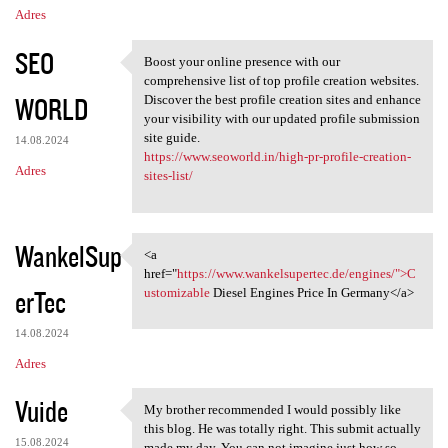
Adres
SEO
Boost your online presence with our
Boost your online presence
comprehensive list of top profile creation websites.
WORLD
Discover the best profile creation sites and enhance
your visibility with our updated profile submission
site guide.
14.08.2024
https://www.seoworld.in/high-pr-profile-creation-
Adres
sites-list/
WankelSup
<a
<a href="https://www
href="
https://www.wankelsupertec.de/engines/">C
erTec
ustomizable
Diesel Engines Price In Germany</a>
14.08.2024
Adres
Vuide
My brother recommended I would possibly like
My brother recommended I
this blog. He was totally right. This submit actually
15.08.2024
made my day. You can not imagine just how so