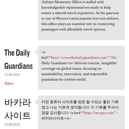
Airlines Monterrey Office is staffed with
knowledgeable representatives ready to help
ensure a smooth travel experience. As the gateway
to one of Mexico's most popular low-cost airlines,
this office plays an essential role in connecting
passengers with affordable travel options.
The Daily
<a
<a href="https://www
href="
https://www.thedailyguardians.com/">The
Guardians
Daily Guardians</a> delivers concise, insightful
coverage on global issues, focusing on
sustainability, innovation, and responsible
13.08.2024
journalism for a better world.
Adres
바카라
이런 종류의 사이트를 방문 할 수있는 좋은 기회
이런 종류의 사이트를 방문 할 수
였고 나는 기쁘게 생각합니다. 이 기회를 주셔서
있는 좋은 기회 였고
사이트
정말 감사합니다 <a href="
https://incopo.com/">
바카라사이트</a>
14.08.2024