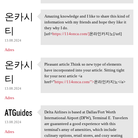
온카시
Amazing knowledge and I like to share this kind of
Amazing knowledge and I like
information with my friends and hope they like it
티
they why I do.
[url=
https://114onca.com/]
온라인카지노[/url]
13.08.2024
Adres
온카시
Pleasant article.Think so new type of elements
Pleasant article.Think so new
have incorporated into your article. Sitting tight
티
for your next article <a
href="
https://114onca.com/">
온라인카지노</a>
13.08.2024
Adres
ATGuides
Delta Airlines is based at Dallas/Fort Worth
Delta Airlines is based at
International Airport (DFW), Terminal E. Travelers
13.08.2024
are guaranteed a good experience with this
terminal's array of amenities, which include
Adres
culinary options, retail stores, and cozy seating