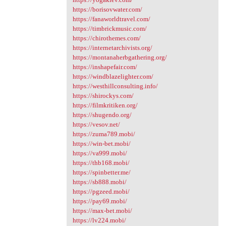
https://borisovwater.com/
https://fanaworldtravel.com/
https://timbrickmusic.com/
https://chirothemes.com/
https://internetarchivists.org/
https://montanaherbgathering.org/
https://inshapefair.com/
https://windblazelighter.com/
https://westhillconsulting.info/
https://shirockys.com/
https://filmkritiken.org/
https://shugendo.org/
https://vesov.net/
https://zuma789.mobi/
https://win-bet.mobi/
https://va999.mobi/
https://thb168.mobi/
https://spinbetter.me/
https://sb888.mobi/
https://pgzeed.mobi/
https://pay69.mobi/
https://max-bet.mobi/
https://lv224.mobi/