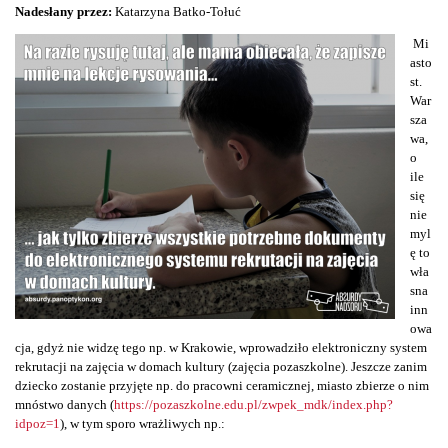
Nadesłany przez:
Katarzyna Batko-Tołuć
Mi
asto
st.
War
sza
wa,
o
ile
się
nie
myl
ę to
wła
sna
inn
owa
cja, gdyż nie widzę tego np. w Krakowie, wprowadziło elektroniczny system
rekrutacji na zajęcia w domach kultury (zajęcia pozaszkolne). Jeszcze zanim
dziecko zostanie przyjęte np. do pracowni ceramicznej, miasto zbierze o nim
mnóstwo danych (
https://pozaszkolne.edu.pl/zwpek_mdk/index.php?
idpoz=1
), w tym sporo wrażliwych np.: