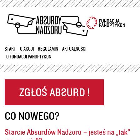
Przejdź
do
treści
START
O AKCJI
REGULAMIN
AKTUALNOŚCI
O FUNDACJI PANOPTYKON
CO NOWEGO?
Starcie Absurdów Nadzoru – jesteś na „tak”