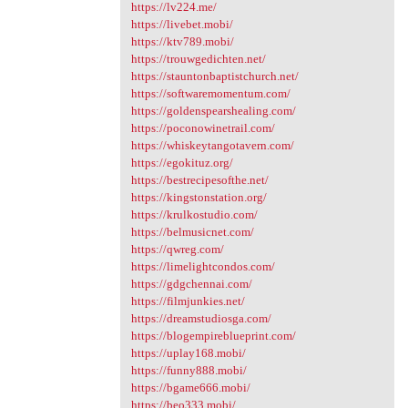
https://lv224.me/
https://livebet.mobi/
https://ktv789.mobi/
https://trouwgedichten.net/
https://stauntonbaptistchurch.net/
https://softwaremomentum.com/
https://goldenspearshealing.com/
https://poconowinetrail.com/
https://whiskeytangotavern.com/
https://egokituz.org/
https://bestrecipesofthe.net/
https://kingstonstation.org/
https://krulkostudio.com/
https://belmusicnet.com/
https://qwreg.com/
https://limelightcondos.com/
https://gdgchennai.com/
https://filmjunkies.net/
https://dreamstudiosga.com/
https://blogempireblueprint.com/
https://uplay168.mobi/
https://funny888.mobi/
https://bgame666.mobi/
https://beo333.mobi/