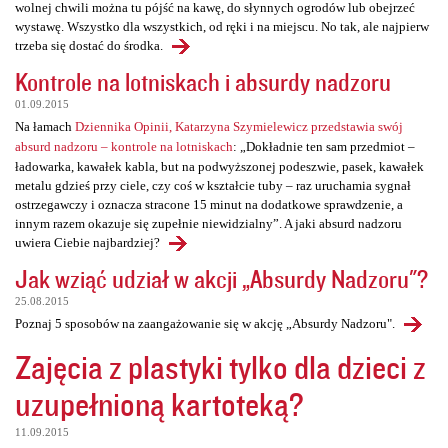
wolnej chwili można tu pójść na kawę, do słynnych ogrodów lub obejrzeć
wystawę. Wszystko dla wszystkich, od ręki i na miejscu. No tak, ale najpierw
trzeba się dostać do środka.
Kontrole na lotniskach i absurdy nadzoru
01.09.2015
Na łamach
Dziennika Opinii, Katarzyna Szymielewicz przedstawia swój
absurd nadzoru – kontrole na lotniskach
: „Dokładnie ten sam przedmiot –
ładowarka, kawałek kabla, but na podwyższonej podeszwie, pasek, kawałek
metalu gdzieś przy ciele, czy coś w kształcie tuby – raz uruchamia sygnał
ostrzegawczy i oznacza stracone 15 minut na dodatkowe sprawdzenie, a
innym razem okazuje się zupełnie niewidzialny”. A jaki absurd nadzoru
uwiera Ciebie najbardziej?
Jak wziąć udział w akcji „Absurdy Nadzoru"?
25.08.2015
Poznaj 5 sposobów na zaangażowanie się w akcję „Absurdy Nadzoru".
Zajęcia z plastyki tylko dla dzieci z
uzupełnioną kartoteką?
11.09.2015