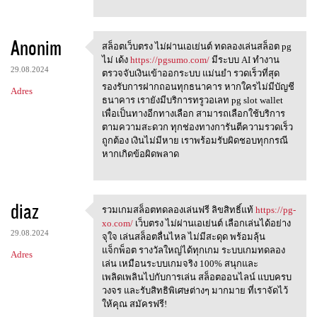
Anonim
สล็อตเว็บตรง ไม่ผ่านเอเย่นต์ ทดลองเล่นสล็อต pg
สล็อตเว็บตรง ไม่ผ่านเอเย่นต์
ไม่ เด้ง
https://pgsumo.com/
มีระบบ AI ทำงาน
29.08.2024
ตรวจจับเงินเข้าออกระบบ แม่นยำ รวดเร็วที่สุด
รองรับการฝากถอนทุกธนาคาร หากใครไม่มีบัญชี
Adres
ธนาคาร เรายังมีบริการทรูวอเลท pg slot wallet
เพื่อเป็นทางอีกทางเลือก สามารถเลือกใช้บริการ
ตามความสะดวก ทุกช่องทางการันตีความรวดเร็ว
ถูกต้อง เงินไม่มีหาย เราพร้อมรับผิดชอบทุกกรณี
หากเกิดข้อผิดพลาด
diaz
รวมเกมสล็อตทดลองเล่นฟรี ลิขสิทธิ์แท้
https://pg-
รวมเกมสล็อตทดลองเล่นฟรี
xo.com/
เว็บตรง ไม่ผ่านเอเย่นต์ เลือกเล่นได้อย่าง
29.08.2024
จุใจ เล่นสล็อตลื่นไหล ไม่มีสะดุด พร้อมลุ้น
แจ็กพ็อต รางวัลใหญ่ได้ทุกเกม ระบบเกมทดลอง
Adres
เล่น เหมือนระบบเกมจริง 100% สนุกและ
เพลิดเพลินไปกับการเล่น สล็อตออนไลน์ แบบครบ
วงจร และรับสิทธิพิเศษต่างๆ มากมาย ที่เราจัดไว้
ให้คุณ สมัครฟรี!