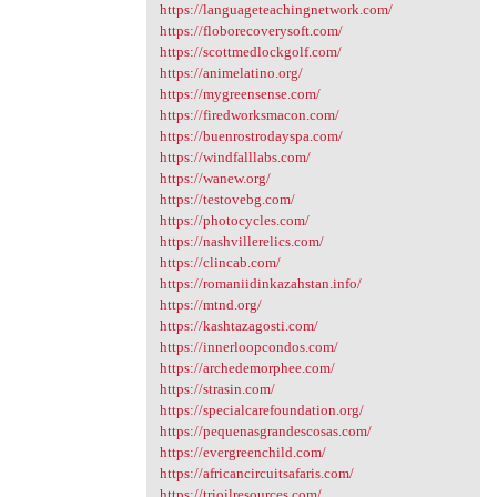
https://languageteachingnetwork.com/
https://floborecoverysoft.com/
https://scottmedlockgolf.com/
https://animelatino.org/
https://mygreensense.com/
https://firedworksmacon.com/
https://buenrostrodayspa.com/
https://windfalllabs.com/
https://wanew.org/
https://testovebg.com/
https://photocycles.com/
https://nashvillerelics.com/
https://clincab.com/
https://romaniidinkazahstan.info/
https://mtnd.org/
https://kashtazagosti.com/
https://innerloopcondos.com/
https://archedemorphee.com/
https://strasin.com/
https://specialcarefoundation.org/
https://pequenasgrandescosas.com/
https://evergreenchild.com/
https://africancircuitsafaris.com/
https://trioilresources.com/