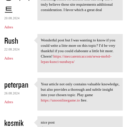
truly believe these site requirements additional
트
consideration. I favor which a great deal
20.08.2024
Adres
Rush
Wonderful post but I was wanting to know if you
Wonderful post but I was
could write a litte more on this topic? I’d be very
22.08.2024
thankful if you could elaborate a little bit more.
Cheers!
https://meccarentcar.com/sewa-mobil-
Adres
lepas-kunci-surabaya/
peterpan
Your article not only contains valuable knowledge,
Your article not only
but also provides a thorough and subtle insight
26.08.2024
into your chosen topic. Play game
https://unoonlinegame.io
free.
Adres
kosmik
nice post
nice post