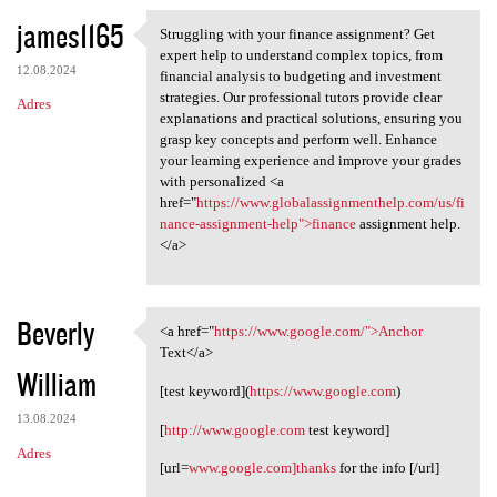
james1165
Struggling with your finance assignment? Get
Struggling with your finance
expert help to understand complex topics, from
12.08.2024
financial analysis to budgeting and investment
strategies. Our professional tutors provide clear
Adres
explanations and practical solutions, ensuring you
grasp key concepts and perform well. Enhance
your learning experience and improve your grades
with personalized <a
href="
https://www.globalassignmenthelp.com/us/fi
nance-assignment-help">finance
assignment help.
</a>
Beverly
<a href="
https://www.google.com/">Anchor
<a href="https://www.google
Text</a>
William
[test keyword](
https://www.google.com
)
13.08.2024
[
http://www.google.com
test keyword]
Adres
[url=
www.google.com]thanks
for the info [/url]