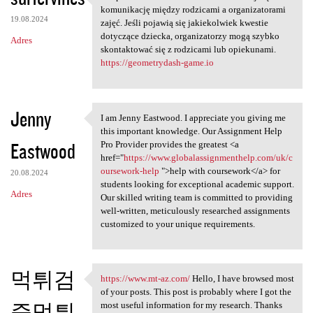
Uzupełniona kartoteka
komunikację między rodzicami a organizatorami
19.08.2024
zajęć. Jeśli pojawią się jakiekolwiek kwestie
dotyczące dziecka, organizatorzy mogą szybko
Adres
skontaktować się z rodzicami lub opiekunami.
https://geometrydash-game.io
Jenny
I am Jenny Eastwood. I appreciate you giving me
I am Jenny Eastwood. I
this important knowledge. Our Assignment Help
Eastwood
Pro Provider provides the greatest <a
href="
https://www.globalassignmenthelp.com/uk/c
oursework-help
">help with coursework</a> for
20.08.2024
students looking for exceptional academic support.
Adres
Our skilled writing team is committed to providing
well-written, meticulously researched assignments
customized to your unique requirements.
먹튀검
https://www.mt-az.com/
Hello, I have browsed most
https://www.mt-az.com/ Hello,
of your posts. This post is probably where I got the
증먹튀
most useful information for my research. Thanks