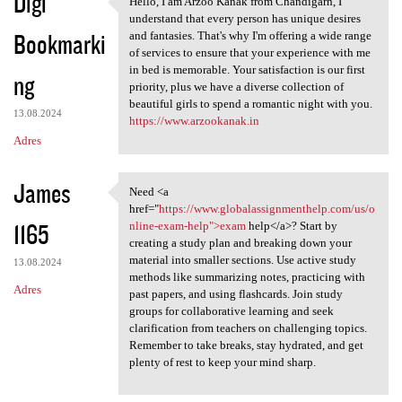
Digi
Hello, I am Arzoo Kanak from Chandigarh, I
Hello, I am Arzoo Kanak from
understand that every person has unique desires
Bookmarki
and fantasies. That's why I'm offering a wide range
of services to ensure that your experience with me
in bed is memorable. Your satisfaction is our first
ng
priority, plus we have a diverse collection of
beautiful girls to spend a romantic night with you.
13.08.2024
https://www.arzookanak.in
Adres
James
Need <a
Need <a href="https://www
href="
https://www.globalassignmenthelp.com/us/o
1165
nline-exam-help">exam
help</a>? Start by
creating a study plan and breaking down your
material into smaller sections. Use active study
13.08.2024
methods like summarizing notes, practicing with
Adres
past papers, and using flashcards. Join study
groups for collaborative learning and seek
clarification from teachers on challenging topics.
Remember to take breaks, stay hydrated, and get
plenty of rest to keep your mind sharp.