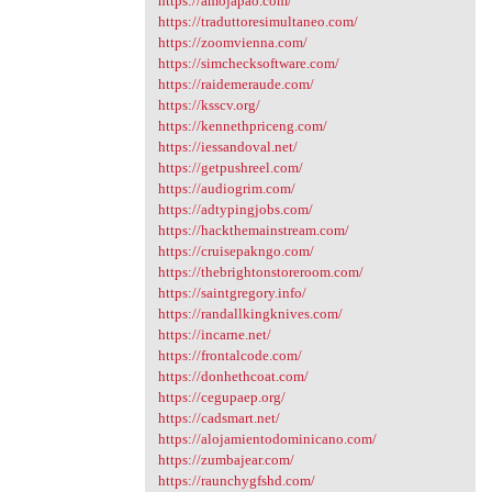
https://amojapao.com/
https://traduttoresimultaneo.com/
https://zoomvienna.com/
https://simchecksoftware.com/
https://raidemeraude.com/
https://ksscv.org/
https://kennethpriceng.com/
https://iessandoval.net/
https://getpushreel.com/
https://audiogrim.com/
https://adtypingjobs.com/
https://hackthemainstream.com/
https://cruisepakngo.com/
https://thebrightonstoreroom.com/
https://saintgregory.info/
https://randallkingknives.com/
https://incarne.net/
https://frontalcode.com/
https://donhethcoat.com/
https://cegupaep.org/
https://cadsmart.net/
https://alojamientodominicano.com/
https://zumbajear.com/
https://raunchygfshd.com/