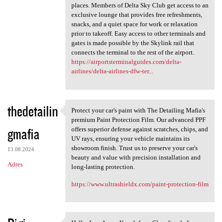
places. Members of Delta Sky Club get access to an
exclusive lounge that provides free refreshments,
snacks, and a quiet space for work or relaxation
prior to takeoff. Easy access to other terminals and
gates is made possible by the Skylink rail that
connects the terminal to the rest of the airport.
https://airportsterminalguides.com/delta-
airlines/delta-airlines-dfw-ter...
thedetailin
Protect your car's paint with The Detailing Mafia's
Protect your car's paint with
premium Paint Protection Film. Our advanced PPF
gmafia
offers superior defense against scratches, chips, and
UV rays, ensuring your vehicle maintains its
showroom finish. Trust us to preserve your car's
13.08.2024
beauty and value with precision installation and
Adres
long-lasting protection.
https://www.ultrashieldx.com/paint-protection-film