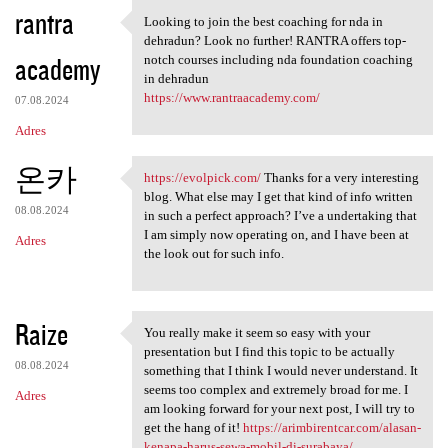
K
rantra
Looking to join the best coaching for nda in
Looking to join the best
o
dehradun? Look no further! RANTRA offers top-
academy
m
notch courses including nda foundation coaching
in dehradun
e
https://www.rantraacademy.com/
07.08.2024
n
Adres
t
온카
a
https://evolpick.com/
Thanks for a very interesting
https://evolpick.com/ Thanks
blog. What else may I get that kind of info written
r
08.08.2024
in such a perfect approach? I’ve a undertaking that
z
I am simply now operating on, and I have been at
Adres
the look out for such info.
e
Raize
You really make it seem so easy with your
You really make it seem so
presentation but I find this topic to be actually
08.08.2024
something that I think I would never understand. It
seems too complex and extremely broad for me. I
Adres
am looking forward for your next post, I will try to
get the hang of it!
https://arimbirentcar.com/alasan-
kenapa-harus-sewa-mobil-di-surabaya/