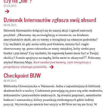
czy na „nie”?
03.10.2015
Dziennik Internautów zgłasza swój absurd
08.09.2015
Dziennik Internautów dołączył się do naszej akcji i zgłosił nam swój
przykład: „Oburzamy się na inwigilację w internecie, na działania
amerykańskich służb, ale co wiemy o inwigilacji na własnym podwórku?
Czy myślałeś, że gdy stoisz sobie pod blokiem, możesz być ciągle
obserwowany np. przez człowieka ze straży miejskiej, który siedzi przy
biurku i pije kawę? Czy myślałeś, ile naprawdę kamer może być w Twojej
okolicy? A może spojrzysz na mapkę, która może to ukazywać?”. Polecamy
artykuł Marcina Maja:
Ktoś nasikał pod kamerą, czyli inwigilacja z
perspektywy własnego podwórka
.
Checkpoint BUW
08.09.2015
Biblioteka Uniwersytecka w Warszawie. Jedna z najważniejszych bibliotek
akademickich w stolicy. Codziennie przewijają się przez nią setki studentów,
doktorantów i pracowników naukowych. Są również pasjonaci, samodzielni
badacze i warszawiacy, którzy poszukują niedostępnych gdzie indziej
pozycji. Wycieczka po mieście bez wizyty w BUW-ie też się nie liczy. W