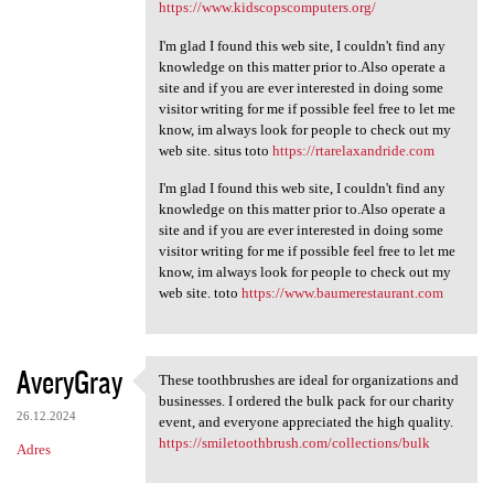
https://www.kidscopscomputers.org/
I'm glad I found this web site, I couldn't find any
knowledge on this matter prior to.Also operate a
site and if you are ever interested in doing some
visitor writing for me if possible feel free to let me
know, im always look for people to check out my
web site. situs toto
https://rtarelaxandride.com
I'm glad I found this web site, I couldn't find any
knowledge on this matter prior to.Also operate a
site and if you are ever interested in doing some
visitor writing for me if possible feel free to let me
know, im always look for people to check out my
web site. toto
https://www.baumerestaurant.com
AveryGray
These toothbrushes are ideal for organizations and
These toothbrushes are ideal
businesses. I ordered the bulk pack for our charity
26.12.2024
event, and everyone appreciated the high quality.
https://smiletoothbrush.com/collections/bulk
Adres