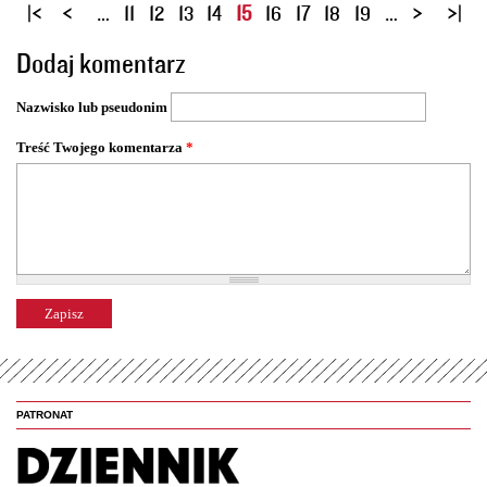
S
…
11
12
13
14
15
16
17
18
19
…
t
Dodaj komentarz
r
o
Nazwisko lub pseudonim
n
y
Treść Twojego komentarza
*
PATRONAT