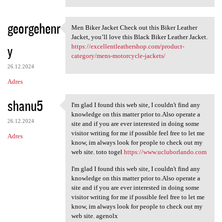
georgehenr
Men Biker Jacket Check out this Biker Leather
Men Biker Jacket Check out
Jacket, you’ll love this Black Biker Leather Jacket.
y
https://excellentleathershop.com/product-
category/mens-motorcycle-jackets/
26.12.2024
Adres
shanu5
I'm glad I found this web site, I couldn't find any
I'm glad I found this web
knowledge on this matter prior to.Also operate a
26.12.2024
site and if you are ever interested in doing some
visitor writing for me if possible feel free to let me
Adres
know, im always look for people to check out my
web site. toto togel
https://www.ucluborlando.com
I'm glad I found this web site, I couldn't find any
knowledge on this matter prior to.Also operate a
site and if you are ever interested in doing some
visitor writing for me if possible feel free to let me
know, im always look for people to check out my
web site. agenolx