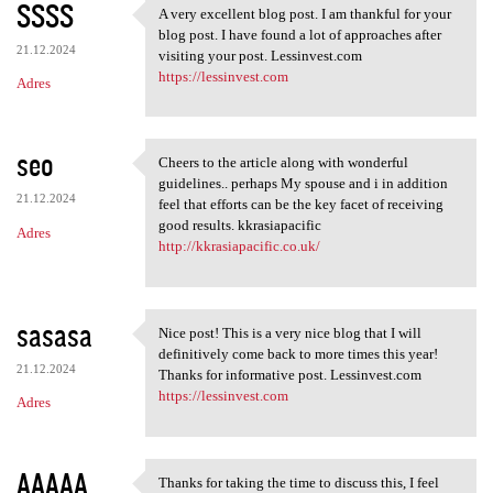
SSSS
A very excellent blog post. I am thankful for your
A very excellent blog post. I
blog post. I have found a lot of approaches after
21.12.2024
visiting your post. Lessinvest.com
https://lessinvest.com
Adres
seo
Cheers to the article along with wonderful
Cheers to the article along
guidelines.. perhaps My spouse and i in addition
21.12.2024
feel that efforts can be the key facet of receiving
good results. kkrasiapacific
Adres
http://kkrasiapacific.co.uk/
sasasa
Nice post! This is a very nice blog that I will
Nice post! This is a very
definitively come back to more times this year!
21.12.2024
Thanks for informative post. Lessinvest.com
https://lessinvest.com
Adres
AAAAA
Thanks for taking the time to discuss this, I feel