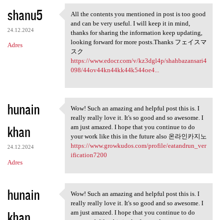
shanu5
All the contents you mentioned in post is too good
All the contents you
and can be very useful. I will keep it in mind,
24.12.2024
thanks for sharing the information keep updating,
looking forward for more posts.Thanks フェイスマ
Adres
スク
https://www.edocr.com/v/kz3dgl4p/shahbazansari4
098/44ov44kn44kk44k544oe4...
hunain
Wow! Such an amazing and helpful post this is. I
Wow! Such an amazing and
really really love it. It's so good and so awesome. I
khan
am just amazed. I hope that you continue to do
your work like this in the future also 온라인카지노
https://www.growkudos.com/profile/eatandrun_ver
24.12.2024
ification7200
Adres
hunain
Wow! Such an amazing and helpful post this is. I
Wow! Such an amazing and
really really love it. It's so good and so awesome. I
khan
am just amazed. I hope that you continue to do