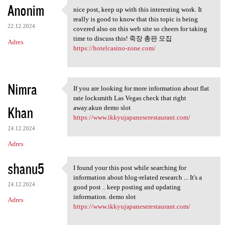
Anonim
nice post, keep up with this interesting work. It
nice post, keep up with this
really is good to know that this topic is being
22.12.2024
covered also on this web site so cheers for taking
time to discuss this! 죽장 총판 모집
Adres
https://hotelcasino-zone.com/
Nimra
If you are looking for more information about flat
If you are looking for more
rate locksmith Las Vegas check that right
Khan
away.akun demo slot
https://www.ikkyujapaneserestaurant.com/
24.12.2024
Adres
shanu5
I found your this post while searching for
I found your this post while
information about blog-related research ... It's a
24.12.2024
good post .. keep posting and updating
information. demo slot
Adres
https://www.ikkyujapaneserestaurant.com/