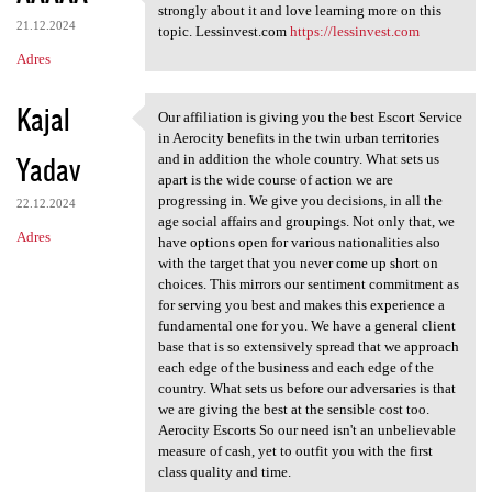
Thanks for taking the time to
strongly about it and love learning more on this
21.12.2024
topic. Lessinvest.com
https://lessinvest.com
Adres
Kajal
Our affiliation is giving you the best Escort Service
Our affiliation is giving you
in Aerocity benefits in the twin urban territories
Yadav
and in addition the whole country. What sets us
apart is the wide course of action we are
progressing in. We give you decisions, in all the
22.12.2024
age social affairs and groupings. Not only that, we
Adres
have options open for various nationalities also
with the target that you never come up short on
choices. This mirrors our sentiment commitment as
for serving you best and makes this experience a
fundamental one for you. We have a general client
base that is so extensively spread that we approach
each edge of the business and each edge of the
country. What sets us before our adversaries is that
we are giving the best at the sensible cost too.
Aerocity Escorts So our need isn't an unbelievable
measure of cash, yet to outfit you with the first
class quality and time.