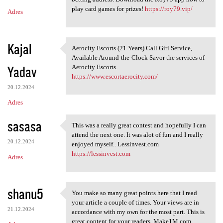
play card games for prizes!
https://roy79.vip/
Adres
Kajal
Aerocity Escorts (21 Years) Call Girl Service,
Aerocity Escorts (21 Years)
Available Around-the-Clock Savor the services of
Yadav
Aerocity Escorts.
https://www.escortaerocity.com/
20.12.2024
Adres
sasasa
This was a really great contest and hopefully I can
This was a really great
attend the next one. It was alot of fun and I really
20.12.2024
enjoyed myself.. Lessinvest.com
https://lessinvest.com
Adres
shanu5
You make so many great points here that I read
You make so many great points
your article a couple of times. Your views are in
21.12.2024
accordance with my own for the most part. This is
great content for your readers. Make1M.com