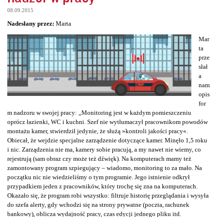
08.09.2015
Nadesłany przez:
Marta
Mar
ta
prze
słał
a
nam
opis
for
m nadzoru w swojej pracy: „Monitoring jest w każdym pomieszczeniu
oprócz łazienki, WC i kuchni. Szef nie wytłumaczył pracownikom powodów
montażu kamer, stwierdził jedynie, że służą »kontroli jakości pracy«.
Obiecał, że wejdzie specjalne zarządzenie dotyczące kamer. Minęło 1,5 roku
i nic. Zarządzenia nie ma, kamery sobie pracują, a my nawet nie wiemy, co
rejestrują (sam obraz czy może też dźwięk). Na komputerach mamy też
zamontowany program szpiegujący – wiadomo, monitoring to za mało. Na
początku nic nie wiedzieliśmy o tym programie. Jego istnienie odkrył
przypadkiem jeden z pracowników, który trochę się zna na komputerach.
Okazało się, że program robi wszystko: filtruje historię przeglądania i wysyła
do szefa alerty, gdy wchodzi się na strony prywatne (poczta, rachunek
bankowy), oblicza wydajność pracy, czas edycji jednego pliku itd.