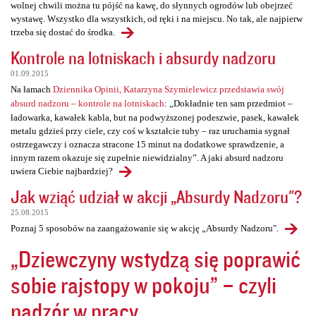
wolnej chwili można tu pójść na kawę, do słynnych ogrodów lub obejrzeć
wystawę. Wszystko dla wszystkich, od ręki i na miejscu. No tak, ale najpierw
trzeba się dostać do środka.
Kontrole na lotniskach i absurdy nadzoru
01.09.2015
Na łamach
Dziennika Opinii, Katarzyna Szymielewicz przedstawia swój
absurd nadzoru – kontrole na lotniskach
: „Dokładnie ten sam przedmiot –
ładowarka, kawałek kabla, but na podwyższonej podeszwie, pasek, kawałek
metalu gdzieś przy ciele, czy coś w kształcie tuby – raz uruchamia sygnał
ostrzegawczy i oznacza stracone 15 minut na dodatkowe sprawdzenie, a
innym razem okazuje się zupełnie niewidzialny”. A jaki absurd nadzoru
uwiera Ciebie najbardziej?
Jak wziąć udział w akcji „Absurdy Nadzoru"?
25.08.2015
Poznaj 5 sposobów na zaangażowanie się w akcję „Absurdy Nadzoru".
„Dziewczyny wstydzą się poprawić
sobie rajstopy w pokoju” – czyli
nadzór w pracy