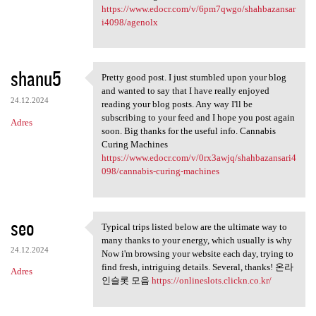
https://www.edocr.com/v/6pm7qwgo/shahbazansar
i4098/agenolx
shanu5
Pretty good post. I just stumbled upon your blog
Pretty good post. I just
and wanted to say that I have really enjoyed
24.12.2024
reading your blog posts. Any way I'll be
subscribing to your feed and I hope you post again
Adres
soon. Big thanks for the useful info. Cannabis
Curing Machines
https://www.edocr.com/v/0rx3awjq/shahbazansari4
098/cannabis-curing-machines
seo
Typical trips listed below are the ultimate way to
Typical trips listed below
many thanks to your energy, which usually is why
24.12.2024
Now i'm browsing your website each day, trying to
find fresh, intriguing details. Several, thanks! 온라
Adres
인슬롯 모음
https://onlineslots.clickn.co.kr/