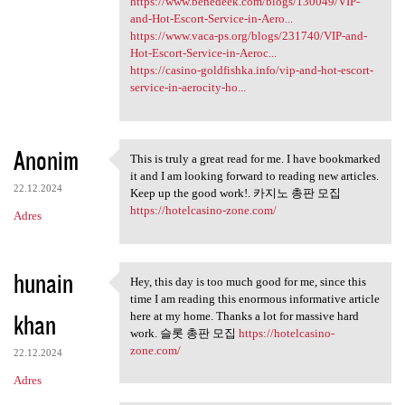
https://www.benedeek.com/blogs/130049/VIP-
and-Hot-Escort-Service-in-Aero...
https://www.vaca-ps.org/blogs/231740/VIP-and-
Hot-Escort-Service-in-Aeroc...
https://casino-goldfishka.info/vip-and-hot-escort-
service-in-aerocity-ho...
Anonim
This is truly a great read for me. I have bookmarked
This is truly a great read
it and I am looking forward to reading new articles.
22.12.2024
Keep up the good work!. 카지노 총판 모집
https://hotelcasino-zone.com/
Adres
hunain
Hey, this day is too much good for me, since this
Hey, this day is too much
time I am reading this enormous informative article
khan
here at my home. Thanks a lot for massive hard
work. 슬롯 총판 모집
https://hotelcasino-
zone.com/
22.12.2024
Adres