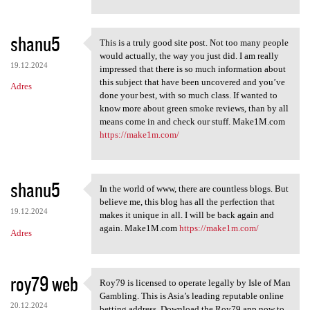
shanu5
This is a truly good site post. Not too many people
This is a truly good site
would actually, the way you just did. I am really
19.12.2024
impressed that there is so much information about
this subject that have been uncovered and you’ve
Adres
done your best, with so much class. If wanted to
know more about green smoke reviews, than by all
means come in and check our stuff. Make1M.com
https://make1m.com/
shanu5
In the world of www, there are countless blogs. But
In the world of www, there
believe me, this blog has all the perfection that
19.12.2024
makes it unique in all. I will be back again and
again. Make1M.com
https://make1m.com/
Adres
roy79 web
Roy79 is licensed to operate legally by Isle of Man
Roy79 is licensed to operate
Gambling. This is Asia’s leading reputable online
20.12.2024
betting address. Download the Roy79 app now to