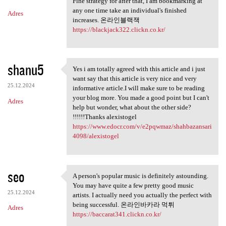
Fine strategy for after that, I am bookmarking at
any one time take an individual's finished
Adres
increases. 온라인블랙잭
https://blackjack322.clickn.co.kr/
shanu5
Yes i am totally agreed with this article and i just
Yes i am totally agreed with
want say that this article is very nice and very
25.12.2024
informative article.I will make sure to be reading
your blog more. You made a good point but I can't
Adres
help but wonder, what about the other side?
!!!!!!Thanks alexistogel
https://www.edocr.com/v/e2pqwmaz/shahbazansari
4098/alexistogel
seo
A person's popular music is definitely astounding.
A person's popular music is
You may have quite a few pretty good music
25.12.2024
artists. I actually need you actually the perfect with
being successful. 온라인바카라 먹튀
Adres
https://baccarat341.clickn.co.kr/