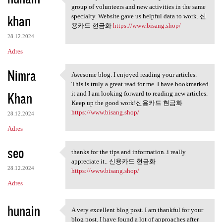
This is my first visit to
group of volunteers and new activities in the same
khan
specialty. Website gave us helpful data to work. 신
용카드 현금화
https://www.bisang.shop/
28.12.2024
Adres
Nimra
Awesome blog. I enjoyed reading your articles.
Awesome blog. I enjoyed
This is truly a great read for me. I have bookmarked
Khan
it and I am looking forward to reading new articles.
Keep up the good work!신용카드 현금화
https://www.bisang.shop/
28.12.2024
Adres
seo
thanks for the tips and information..i really
thanks for the tips and
appreciate it.. 신용카드 현금화
28.12.2024
https://www.bisang.shop/
Adres
hunain
A very excellent blog post. I am thankful for your
A very excellent blog post. I
blog post. I have found a lot of approaches after