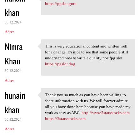
I appreciated your work very
https://pgslot.guru
khan
30.12.2024
Adres
Nimra
This is very educational content and written well
This is very educational
for a change. It's nice to see that some people still
Khan
understand how to write a quality post!pg slot
https://pgslot.dog
30.12.2024
Adres
hunain
Thank you so much as you have been willing to
Thank you so much as you have
share information with us. We will forever admire
khan
all you have done here because you have made my
work as easy as ABC.
http://www.5starsstocks.com
https://5starsstocks.com
30.12.2024
Adres