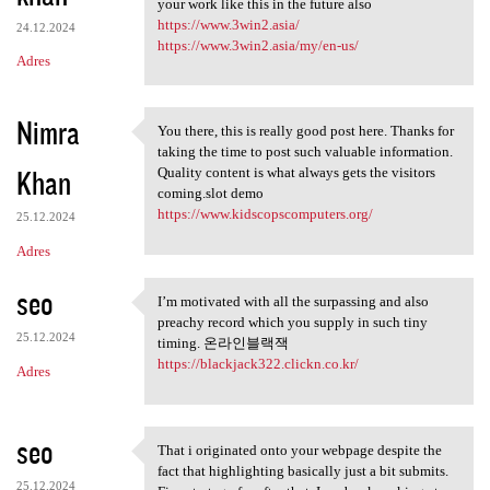
your work like this in the future also
https://www.3win2.asia/
24.12.2024
https://www.3win2.asia/my/en-us/
Adres
Nimra
You there, this is really good post here. Thanks for
You there, this is really
taking the time to post such valuable information.
Khan
Quality content is what always gets the visitors
coming.slot demo
https://www.kidscopscomputers.org/
25.12.2024
Adres
seo
I’m motivated with all the surpassing and also
I’m motivated with all the
preachy record which you supply in such tiny
25.12.2024
timing. 온라인블랙잭
https://blackjack322.clickn.co.kr/
Adres
seo
That i originated onto your webpage despite the
That i originated onto your
fact that highlighting basically just a bit submits.
25.12.2024