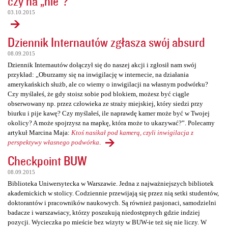
czy na „nie”?
03.10.2015
Dziennik Internautów zgłasza swój absurd
08.09.2015
Dziennik Internautów dołączył się do naszej akcji i zgłosił nam swój
przykład: „Oburzamy się na inwigilację w internecie, na działania
amerykańskich służb, ale co wiemy o inwigilacji na własnym podwórku?
Czy myślałeś, że gdy stoisz sobie pod blokiem, możesz być ciągle
obserwowany np. przez człowieka ze straży miejskiej, który siedzi przy
biurku i pije kawę? Czy myślałeś, ile naprawdę kamer może być w Twojej
okolicy? A może spojrzysz na mapkę, która może to ukazywać?”. Polecamy
artykuł Marcina Maja:
Ktoś nasikał pod kamerą, czyli inwigilacja z
perspektywy własnego podwórka
.
Checkpoint BUW
08.09.2015
Biblioteka Uniwersytecka w Warszawie. Jedna z najważniejszych bibliotek
akademickich w stolicy. Codziennie przewijają się przez nią setki studentów,
doktorantów i pracowników naukowych. Są również pasjonaci, samodzielni
badacze i warszawiacy, którzy poszukują niedostępnych gdzie indziej
pozycji. Wycieczka po mieście bez wizyty w BUW-ie też się nie liczy. W