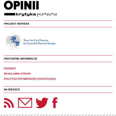
PROJEKT WSPIERA
PRZYDATNE INFORMACJE
KONTAKT
REGULAMIN STRONY
POLITYKA PRYWATNOŚCI (CIASTECZKA)
NA BIEŻĄCO
etter Panoptyka
Twitter
Facebook
<