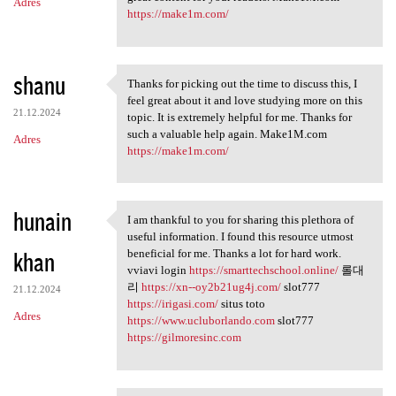
Adres
https://make1m.com/
shanu
Thanks for picking out the time to discuss this, I
Thanks for picking out the
feel great about it and love studying more on this
21.12.2024
topic. It is extremely helpful for me. Thanks for
such a valuable help again. Make1M.com
Adres
https://make1m.com/
hunain
I am thankful to you for sharing this plethora of
I am thankful to you for
useful information. I found this resource utmost
khan
beneficial for me. Thanks a lot for hard work.
vviavi login
https://smarttechschool.online/
롤대
리
https://xn--oy2b21ug4j.com/
slot777
21.12.2024
https://irigasi.com/
situs toto
Adres
https://www.ucluborlando.com
slot777
https://gilmoresinc.com