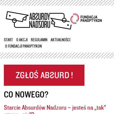
Przejdź
do
treści
START
O AKCJI
REGULAMIN
AKTUALNOŚCI
O FUNDACJI PANOPTYKON
CO NOWEGO?
Starcie Absurdów Nadzoru – jesteś na „tak”