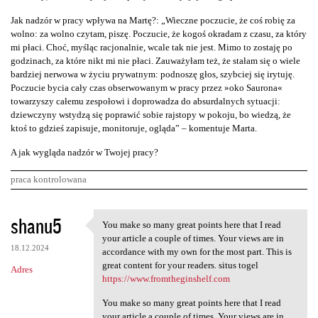
Jak nadzór w pracy wpływa na Martę?: „Wieczne poczucie, że coś robię za
wolno: za wolno czytam, piszę. Poczucie, że kogoś okradam z czasu, za który
mi płaci. Choć, myśląc racjonalnie, wcale tak nie jest. Mimo to zostaję po
godzinach, za które nikt mi nie płaci. Zauważyłam też, że stałam się o wiele
bardziej nerwowa w życiu prywatnym: podnoszę głos, szybciej się irytuję.
Poczucie bycia cały czas obserwowanym w pracy przez »oko Saurona«
towarzyszy całemu zespołowi i doprowadza do absurdalnych sytuacji:
dziewczyny wstydzą się poprawić sobie rajstopy w pokoju, bo wiedzą, że
ktoś to gdzieś zapisuje, monitoruje, ogląda” – komentuje Marta.
A jak wygląda nadzór w Twojej pracy?
praca kontrolowana
K
shanu5
You make so many great points here that I read
You make so many great points
o
your article a couple of times. Your views are in
18.12.2024
m
accordance with my own for the most part. This is
great content for your readers. situs togel
Adres
e
https://www.fromtheginshelf.com
n
You make so many great points here that I read
t
your article a couple of times. Your views are in