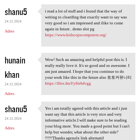
shanu5
i read a lot of stuff and i found that the way of
i read a lot of stuff and i
writing to clearifing that exactly want to say was
24.12.2024
very good so i am impressed and ilike to come
again in future.. demo slot pg
Adres
https://www.kidscopscomputers.org/
hunain
Wow! Such an amazing and helpful post this is. I
Wow! Such an amazing and
really really love it. It's so good and so awesome. I
khan
am just amazed. I hope that you continue to do
your work like this in the future also 토토커뮤니티
https://files.fm/f/y6trfsfvgg
24.12.2024
Adres
shanu5
Yes i am totally agreed with this article and i just
Yes i am totally agreed with
want say that this article is very nice and very
24.12.2024
informative article.I will make sure to be reading
your blog more. You made a good point but I can't
Adres
help but wonder, what about the other side?
!!!!!!Thanks agenolx link alternatif