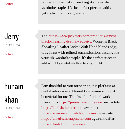
refined sophistication, making it a versatile
Adres
wardrobe staple. It's the perfect piece to add a bold
yet stylish flair to any outfit
Jerry
The
https://www.jacketars.com/product/womens-
The https://www.jacketars.com
black-shearling-leather-jacket-...
Women’s Black
19.12.2024
Shearling Leather Jacket With Hood blends edgy
toughness with refined sophistication, making it a
Adres
versatile wardrobe staple. It's the perfect piece to
add a bold yet stylish flair to any outfit
hunain
I am thankful to you for sharing this plethora of
I am thankful to you for
useful information. I found this resource utmost
khan
beneficial for me. Thanks a lot for hard work.
mawartoto
https://pinnaclesecurity.com
mawartoto
https://hardshakebar.com
mawartoto
19.12.2024
https://www.misteriosdelisboa.com
mawartoto
Adres
https://americanscrapmetal.com
agenolx daftar
https://lindaleethomas.com/