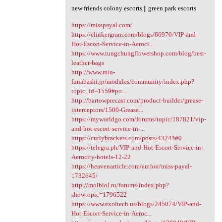
new friends colony escorts || green park escorts
https://misspayal.com/
https://clinkergram.com/blogs/66970/VIP-and-
Hot-Escort-Service-in-Aeroci...
https://www.tungchungflowershop.com/blog/best-
leather-bags
http://www.min-
funabashi.jp/modules/community/index.php?
topic_id=1559#po...
http://bartowprecast.com/product-builder/grease-
interceptors/1500-Grease...
https://myworldgo.com/forums/topic/187821/vip-
and-hot-escort-service-in-...
https://curlybrackets.com/posts/43243#0
https://telegra.ph/VIP-and-Hot-Escort-Service-in-
Aerocity-hotels-12-22
https://heavenarticle.com/author/miss-payal-
1732645/
http://molbiol.ru/forums/index.php?
showtopic=1796522
https://www.exoltech.us/blogs/245074/VIP-and-
Hot-Escort-Service-in-Aeroc...