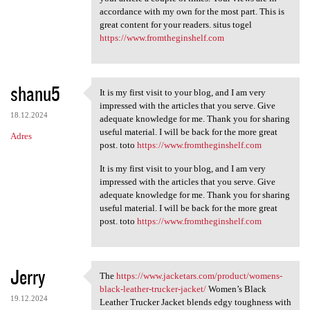
accordance with my own for the most part. This is
a
great content for your readers. situs togel
r
https://www.fromtheginshelf.com
z
e
shanu5
It is my first visit to your blog, and I am very
It is my first visit to your
impressed with the articles that you serve. Give
18.12.2024
adequate knowledge for me. Thank you for sharing
useful material. I will be back for the more great
Adres
post. toto
https://www.fromtheginshelf.com
It is my first visit to your blog, and I am very
impressed with the articles that you serve. Give
adequate knowledge for me. Thank you for sharing
useful material. I will be back for the more great
post. toto
https://www.fromtheginshelf.com
Jerry
The
https://www.jacketars.com/product/womens-
The https://www.jacketars.com
black-leather-trucker-jacket/
Women’s Black
19.12.2024
Leather Trucker Jacket blends edgy toughness with