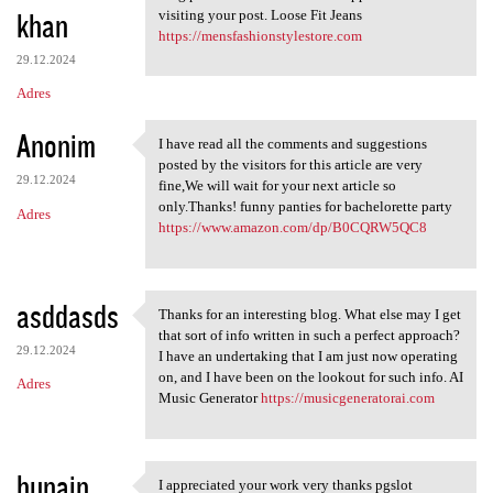
khan
visiting your post. Loose Fit Jeans
https://mensfashionstylestore.com
29.12.2024
Adres
Anonim
I have read all the comments and suggestions
I have read all the comments
posted by the visitors for this article are very
29.12.2024
fine,We will wait for your next article so
only.Thanks! funny panties for bachelorette party
Adres
https://www.amazon.com/dp/B0CQRW5QC8
asddasds
Thanks for an interesting blog. What else may I get
Thanks for an interesting
that sort of info written in such a perfect approach?
29.12.2024
I have an undertaking that I am just now operating
on, and I have been on the lookout for such info. AI
Adres
Music Generator
https://musicgeneratorai.com
hunain
I appreciated your work very thanks pgslot