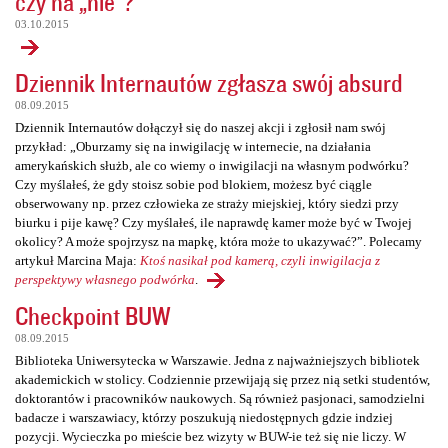
czy na „nie”?
03.10.2015
Dziennik Internautów zgłasza swój absurd
08.09.2015
Dziennik Internautów dołączył się do naszej akcji i zgłosił nam swój
przykład: „Oburzamy się na inwigilację w internecie, na działania
amerykańskich służb, ale co wiemy o inwigilacji na własnym podwórku?
Czy myślałeś, że gdy stoisz sobie pod blokiem, możesz być ciągle
obserwowany np. przez człowieka ze straży miejskiej, który siedzi przy
biurku i pije kawę? Czy myślałeś, ile naprawdę kamer może być w Twojej
okolicy? A może spojrzysz na mapkę, która może to ukazywać?”. Polecamy
artykuł Marcina Maja:
Ktoś nasikał pod kamerą, czyli inwigilacja z
perspektywy własnego podwórka
.
Checkpoint BUW
08.09.2015
Biblioteka Uniwersytecka w Warszawie. Jedna z najważniejszych bibliotek
akademickich w stolicy. Codziennie przewijają się przez nią setki studentów,
doktorantów i pracowników naukowych. Są również pasjonaci, samodzielni
badacze i warszawiacy, którzy poszukują niedostępnych gdzie indziej
pozycji. Wycieczka po mieście bez wizyty w BUW-ie też się nie liczy. W