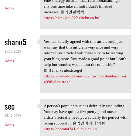
Fine strategy for after that, I am bookmarking at
any one time take an individual's finished
Adres
increases. 온라인블랙잭
https://blackjack322.clickn.co.kr/
shanu5
Yes i am totally agreed with this article and i just
Yes i am totally agreed with
want say that this article is very nice and very
25.12.2024
informative article.I will make sure to be reading
your blog more. You made a good point but I can't
Adres
help but wonder, what about the other side?
!!!!!!Thanks alexistogel
https://www.edocr.com/v/e2pqwmaz/shahbazansari
4098/alexistogel
seo
A person's popular music is definitely astounding.
A person's popular music is
You may have quite a few pretty good music
25.12.2024
artists. I actually need you actually the perfect with
being successful. 온라인바카라 먹튀
Adres
https://baccarat341.clickn.co.kr/