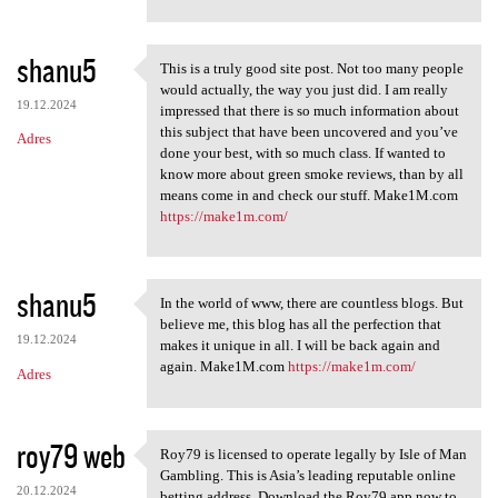
shanu5
This is a truly good site post. Not too many people
This is a truly good site
would actually, the way you just did. I am really
19.12.2024
impressed that there is so much information about
this subject that have been uncovered and you’ve
Adres
done your best, with so much class. If wanted to
know more about green smoke reviews, than by all
means come in and check our stuff. Make1M.com
https://make1m.com/
shanu5
In the world of www, there are countless blogs. But
In the world of www, there
believe me, this blog has all the perfection that
19.12.2024
makes it unique in all. I will be back again and
again. Make1M.com
https://make1m.com/
Adres
roy79 web
Roy79 is licensed to operate legally by Isle of Man
Roy79 is licensed to operate
Gambling. This is Asia’s leading reputable online
20.12.2024
betting address. Download the Roy79 app now to