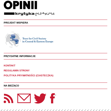
PROJEKT WSPIERA
PRZYDATNE INFORMACJE
KONTAKT
REGULAMIN STRONY
POLITYKA PRYWATNOŚCI (CIASTECZKA)
NA BIEŻĄCO
etter Panoptyka
Twitter
Facebook
<