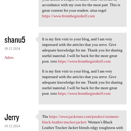
accordance with my own for the most part. This is
a
great content for your readers. situs togel
r
https://www.fromtheginshelf.com
z
e
shanu5
It is my first visit to your blog, and I am very
It is my first visit to your
impressed with the articles that you serve. Give
18.12.2024
adequate knowledge for me. Thank you for sharing
useful material. I will be back for the more great
Adres
post. toto
https://www.fromtheginshelf.com
It is my first visit to your blog, and I am very
impressed with the articles that you serve. Give
adequate knowledge for me. Thank you for sharing
useful material. I will be back for the more great
post. toto
https://www.fromtheginshelf.com
Jerry
The
https://www.jacketars.com/product/womens-
The https://www.jacketars.com
black-leather-trucker-jacket/
Women’s Black
19.12.2024
Leather Trucker Jacket blends edgy toughness with