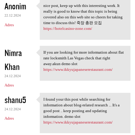
Anonim
nice post, keep up with this interesting work. It
nice post, keep up with this
really is good to know that this topic is being
22.12.2024
covered also on this web site so cheers for taking
time to discuss this! 죽장 총판 모집
Adres
https://hotelcasino-zone.com/
Nimra
If you are looking for more information about flat
If you are looking for more
rate locksmith Las Vegas check that right
Khan
away.akun demo slot
https://www.ikkyujapaneserestaurant.com/
24.12.2024
Adres
shanu5
I found your this post while searching for
I found your this post while
information about blog-related research ... It's a
24.12.2024
good post .. keep posting and updating
information. demo slot
Adres
https://www.ikkyujapaneserestaurant.com/