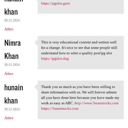
I appreciated your work very
https://pgslot.guru
khan
30.12.2024
Adres
Nimra
This is very educational content and written well
This is very educational
for a change. It's nice to see that some people still
Khan
understand how to write a quality post!pg slot
https://pgslot.dog
30.12.2024
Adres
hunain
Thank you so much as you have been willing to
Thank you so much as you have
share information with us. We will forever admire
khan
all you have done here because you have made my
work as easy as ABC.
http://www.5starsstocks.com
https://5starsstocks.com
30.12.2024
Adres