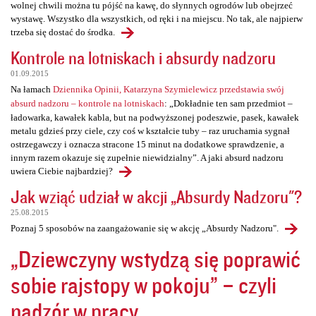
wolnej chwili można tu pójść na kawę, do słynnych ogrodów lub obejrzeć
wystawę. Wszystko dla wszystkich, od ręki i na miejscu. No tak, ale najpierw
trzeba się dostać do środka.
Kontrole na lotniskach i absurdy nadzoru
01.09.2015
Na łamach
Dziennika Opinii, Katarzyna Szymielewicz przedstawia swój
absurd nadzoru – kontrole na lotniskach
: „Dokładnie ten sam przedmiot –
ładowarka, kawałek kabla, but na podwyższonej podeszwie, pasek, kawałek
metalu gdzieś przy ciele, czy coś w kształcie tuby – raz uruchamia sygnał
ostrzegawczy i oznacza stracone 15 minut na dodatkowe sprawdzenie, a
innym razem okazuje się zupełnie niewidzialny”. A jaki absurd nadzoru
uwiera Ciebie najbardziej?
Jak wziąć udział w akcji „Absurdy Nadzoru"?
25.08.2015
Poznaj 5 sposobów na zaangażowanie się w akcję „Absurdy Nadzoru".
„Dziewczyny wstydzą się poprawić
sobie rajstopy w pokoju” – czyli
nadzór w pracy