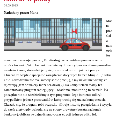
08.09.2015
Nadesłany przez:
Marta
Mar
ta
prze
słał
a
nam
opis
for
m nadzoru w swojej pracy: „Monitoring jest w każdym pomieszczeniu
oprócz łazienki, WC i kuchni. Szef nie wytłumaczył pracownikom powodów
montażu kamer, stwierdził jedynie, że służą »kontroli jakości pracy«.
Obiecał, że wejdzie specjalne zarządzenie dotyczące kamer. Minęło 1,5 roku
i nic. Zarządzenia nie ma, kamery sobie pracują, a my nawet nie wiemy, co
rejestrują (sam obraz czy może też dźwięk). Na komputerach mamy też
zamontowany program szpiegujący – wiadomo, monitoring to za mało. Na
początku nic nie wiedzieliśmy o tym programie. Jego istnienie odkrył
przypadkiem jeden z pracowników, który trochę się zna na komputerach.
Okazało się, że program robi wszystko: filtruje historię przeglądania i wysyła
do szefa alerty, gdy wchodzi się na strony prywatne (poczta, rachunek
bankowy), oblicza wydajność pracy, czas edycji jednego pliku itd.