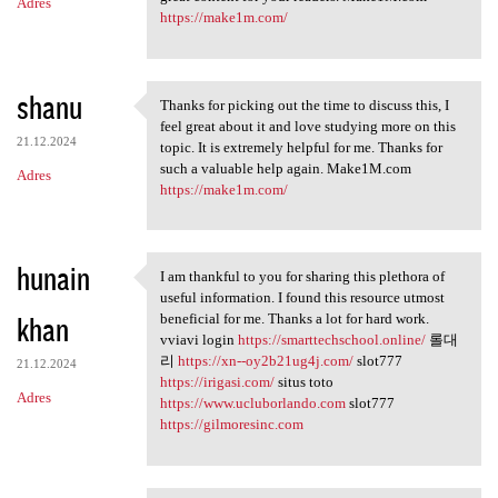
Adres
https://make1m.com/
shanu
Thanks for picking out the time to discuss this, I
Thanks for picking out the
feel great about it and love studying more on this
21.12.2024
topic. It is extremely helpful for me. Thanks for
such a valuable help again. Make1M.com
Adres
https://make1m.com/
hunain
I am thankful to you for sharing this plethora of
I am thankful to you for
useful information. I found this resource utmost
khan
beneficial for me. Thanks a lot for hard work.
vviavi login
https://smarttechschool.online/
롤대
리
https://xn--oy2b21ug4j.com/
slot777
21.12.2024
https://irigasi.com/
situs toto
Adres
https://www.ucluborlando.com
slot777
https://gilmoresinc.com