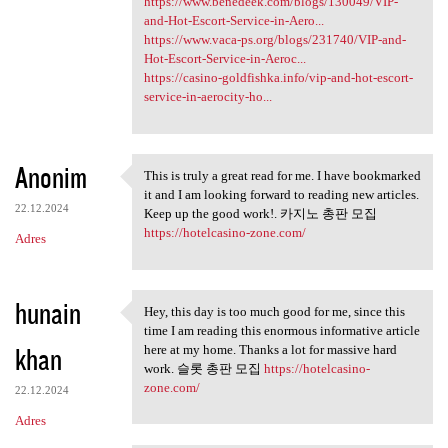
https://www.benedeek.com/blogs/130049/VIP-
and-Hot-Escort-Service-in-Aero...
https://www.vaca-ps.org/blogs/231740/VIP-and-
Hot-Escort-Service-in-Aeroc...
https://casino-goldfishka.info/vip-and-hot-escort-
service-in-aerocity-ho...
Anonim
This is truly a great read for me. I have bookmarked
This is truly a great read
it and I am looking forward to reading new articles.
22.12.2024
Keep up the good work!. 카지노 총판 모집
https://hotelcasino-zone.com/
Adres
hunain
Hey, this day is too much good for me, since this
Hey, this day is too much
time I am reading this enormous informative article
khan
here at my home. Thanks a lot for massive hard
work. 슬롯 총판 모집
https://hotelcasino-
zone.com/
22.12.2024
Adres