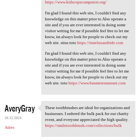
https://www.kidscopscomputers.org/
I'm glad I found this web site, I couldn't find any
knowledge on this matter prior to.Also operate a
site and if you are ever interested in doing some
visitor writing for me if possible feel free to let me
know, im always look for people to check out my
web site. situs toto
https://rtarelaxandride.com
I'm glad I found this web site, I couldn't find any
knowledge on this matter prior to.Also operate a
site and if you are ever interested in doing some
visitor writing for me if possible feel free to let me
know, im always look for people to check out my
web site. toto
https://www.baumerestaurant.com
AveryGray
These toothbrushes are ideal for organizations and
These toothbrushes are ideal
businesses. I ordered the bulk pack for our charity
26.12.2024
event, and everyone appreciated the high quality.
https://smiletoothbrush.com/collections/bulk
Adres