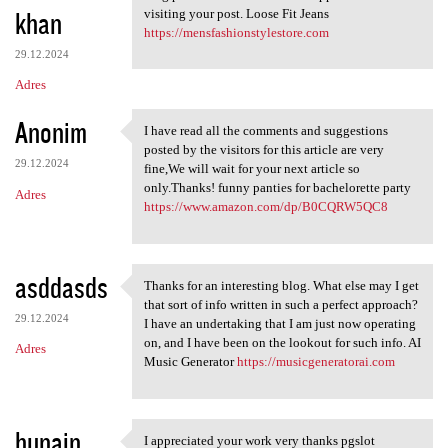
khan
visiting your post. Loose Fit Jeans
https://mensfashionstylestore.com
29.12.2024
Adres
Anonim
I have read all the comments and suggestions
I have read all the comments
posted by the visitors for this article are very
29.12.2024
fine,We will wait for your next article so
only.Thanks! funny panties for bachelorette party
Adres
https://www.amazon.com/dp/B0CQRW5QC8
asddasds
Thanks for an interesting blog. What else may I get
Thanks for an interesting
that sort of info written in such a perfect approach?
29.12.2024
I have an undertaking that I am just now operating
on, and I have been on the lookout for such info. AI
Adres
Music Generator
https://musicgeneratorai.com
hunain
I appreciated your work very thanks pgslot