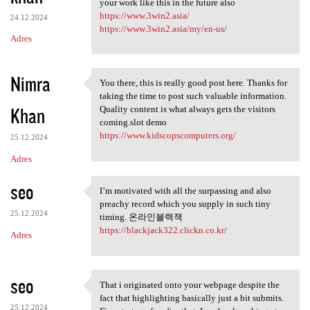
your work like this in the future also
https://www.3win2.asia/
24.12.2024
https://www.3win2.asia/my/en-us/
Adres
Nimra
You there, this is really good post here. Thanks for
You there, this is really
taking the time to post such valuable information.
Khan
Quality content is what always gets the visitors
coming.slot demo
https://www.kidscopscomputers.org/
25.12.2024
Adres
seo
I’m motivated with all the surpassing and also
I’m motivated with all the
preachy record which you supply in such tiny
25.12.2024
timing. 온라인블랙잭
https://blackjack322.clickn.co.kr/
Adres
seo
That i originated onto your webpage despite the
That i originated onto your
fact that highlighting basically just a bit submits.
25.12.2024