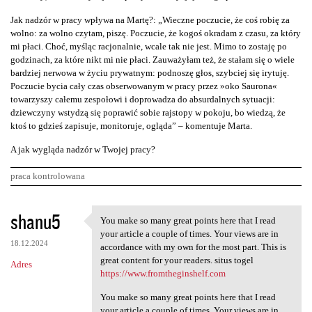
Jak nadzór w pracy wpływa na Martę?: „Wieczne poczucie, że coś robię za
wolno: za wolno czytam, piszę. Poczucie, że kogoś okradam z czasu, za który
mi płaci. Choć, myśląc racjonalnie, wcale tak nie jest. Mimo to zostaję po
godzinach, za które nikt mi nie płaci. Zauważyłam też, że stałam się o wiele
bardziej nerwowa w życiu prywatnym: podnoszę głos, szybciej się irytuję.
Poczucie bycia cały czas obserwowanym w pracy przez »oko Saurona«
towarzyszy całemu zespołowi i doprowadza do absurdalnych sytuacji:
dziewczyny wstydzą się poprawić sobie rajstopy w pokoju, bo wiedzą, że
ktoś to gdzieś zapisuje, monitoruje, ogląda” – komentuje Marta.
A jak wygląda nadzór w Twojej pracy?
praca kontrolowana
K
shanu5
You make so many great points here that I read
You make so many great points
o
your article a couple of times. Your views are in
18.12.2024
m
accordance with my own for the most part. This is
great content for your readers. situs togel
Adres
e
https://www.fromtheginshelf.com
n
You make so many great points here that I read
t
your article a couple of times. Your views are in