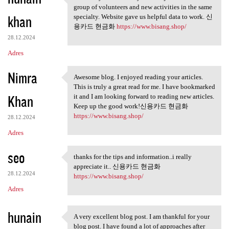
This is my first visit to
group of volunteers and new activities in the same
khan
specialty. Website gave us helpful data to work. 신
용카드 현금화
https://www.bisang.shop/
28.12.2024
Adres
Nimra
Awesome blog. I enjoyed reading your articles.
Awesome blog. I enjoyed
This is truly a great read for me. I have bookmarked
Khan
it and I am looking forward to reading new articles.
Keep up the good work!신용카드 현금화
https://www.bisang.shop/
28.12.2024
Adres
seo
thanks for the tips and information..i really
thanks for the tips and
appreciate it.. 신용카드 현금화
28.12.2024
https://www.bisang.shop/
Adres
hunain
A very excellent blog post. I am thankful for your
A very excellent blog post. I
blog post. I have found a lot of approaches after