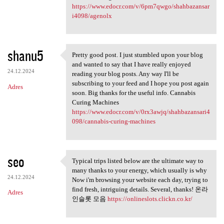
https://www.edocr.com/v/6pm7qwgo/shahbazansar
i4098/agenolx
shanu5
Pretty good post. I just stumbled upon your blog
Pretty good post. I just
and wanted to say that I have really enjoyed
24.12.2024
reading your blog posts. Any way I'll be
subscribing to your feed and I hope you post again
Adres
soon. Big thanks for the useful info. Cannabis
Curing Machines
https://www.edocr.com/v/0rx3awjq/shahbazansari4
098/cannabis-curing-machines
seo
Typical trips listed below are the ultimate way to
Typical trips listed below
many thanks to your energy, which usually is why
24.12.2024
Now i'm browsing your website each day, trying to
find fresh, intriguing details. Several, thanks! 온라
Adres
인슬롯 모음
https://onlineslots.clickn.co.kr/