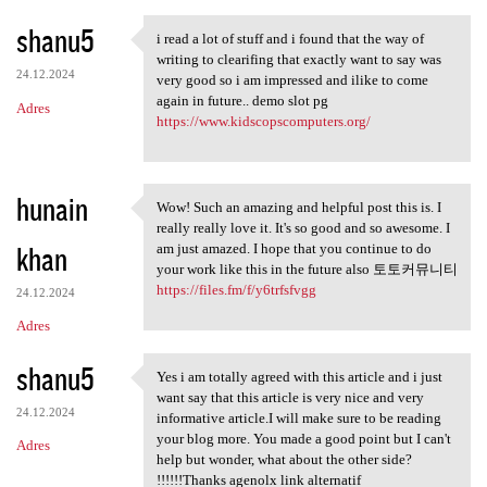
shanu5
i read a lot of stuff and i found that the way of
i read a lot of stuff and i
writing to clearifing that exactly want to say was
24.12.2024
very good so i am impressed and ilike to come
again in future.. demo slot pg
Adres
https://www.kidscopscomputers.org/
hunain
Wow! Such an amazing and helpful post this is. I
Wow! Such an amazing and
really really love it. It's so good and so awesome. I
khan
am just amazed. I hope that you continue to do
your work like this in the future also 토토커뮤니티
https://files.fm/f/y6trfsfvgg
24.12.2024
Adres
shanu5
Yes i am totally agreed with this article and i just
Yes i am totally agreed with
want say that this article is very nice and very
24.12.2024
informative article.I will make sure to be reading
your blog more. You made a good point but I can't
Adres
help but wonder, what about the other side?
!!!!!!Thanks agenolx link alternatif