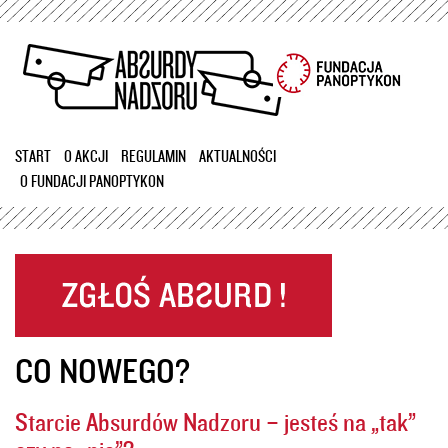
Przejdź
do
treści
START
O AKCJI
REGULAMIN
AKTUALNOŚCI
O FUNDACJI PANOPTYKON
CO NOWEGO?
Starcie Absurdów Nadzoru – jesteś na „tak”