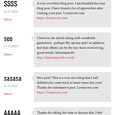
SSSS
A very excellent blog post. I am thankful for your
A very excellent blog post. I
blog post. I have found a lot of approaches after
21.12.2024
visiting your post. Lessinvest.com
https://lessinvest.com
Adres
seo
Cheers to the article along with wonderful
Cheers to the article along
guidelines.. perhaps My spouse and i in addition
21.12.2024
feel that efforts can be the key facet of receiving
good results. kkrasiapacific
Adres
http://kkrasiapacific.co.uk/
sasasa
Nice post! This is a very nice blog that I will
Nice post! This is a very
definitively come back to more times this year!
21.12.2024
Thanks for informative post. Lessinvest.com
https://lessinvest.com
Adres
AAAAA
Thanks for taking the time to discuss this, I feel