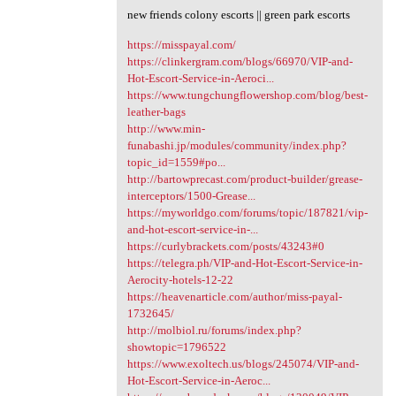
new friends colony escorts || green park escorts
https://misspayal.com/
https://clinkergram.com/blogs/66970/VIP-and-
Hot-Escort-Service-in-Aeroci...
https://www.tungchungflowershop.com/blog/best-
leather-bags
http://www.min-
funabashi.jp/modules/community/index.php?
topic_id=1559#po...
http://bartowprecast.com/product-builder/grease-
interceptors/1500-Grease...
https://myworldgo.com/forums/topic/187821/vip-
and-hot-escort-service-in-...
https://curlybrackets.com/posts/43243#0
https://telegra.ph/VIP-and-Hot-Escort-Service-in-
Aerocity-hotels-12-22
https://heavenarticle.com/author/miss-payal-
1732645/
http://molbiol.ru/forums/index.php?
showtopic=1796522
https://www.exoltech.us/blogs/245074/VIP-and-
Hot-Escort-Service-in-Aeroc...