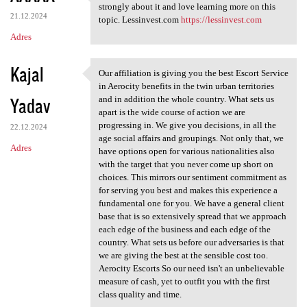
Thanks for taking the time to
strongly about it and love learning more on this
21.12.2024
topic. Lessinvest.com
https://lessinvest.com
Adres
Kajal
Our affiliation is giving you the best Escort Service
Our affiliation is giving you
in Aerocity benefits in the twin urban territories
Yadav
and in addition the whole country. What sets us
apart is the wide course of action we are
progressing in. We give you decisions, in all the
22.12.2024
age social affairs and groupings. Not only that, we
Adres
have options open for various nationalities also
with the target that you never come up short on
choices. This mirrors our sentiment commitment as
for serving you best and makes this experience a
fundamental one for you. We have a general client
base that is so extensively spread that we approach
each edge of the business and each edge of the
country. What sets us before our adversaries is that
we are giving the best at the sensible cost too.
Aerocity Escorts So our need isn't an unbelievable
measure of cash, yet to outfit you with the first
class quality and time.