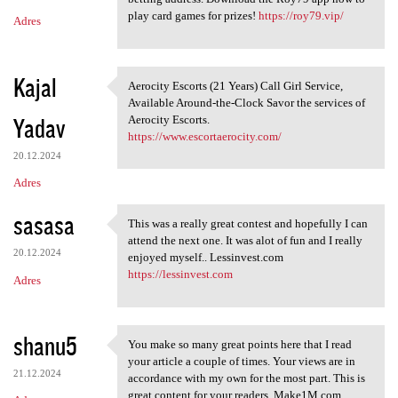
play card games for prizes!
https://roy79.vip/
Adres
Kajal
Aerocity Escorts (21 Years) Call Girl Service,
Aerocity Escorts (21 Years)
Available Around-the-Clock Savor the services of
Yadav
Aerocity Escorts.
https://www.escortaerocity.com/
20.12.2024
Adres
sasasa
This was a really great contest and hopefully I can
This was a really great
attend the next one. It was alot of fun and I really
20.12.2024
enjoyed myself.. Lessinvest.com
https://lessinvest.com
Adres
shanu5
You make so many great points here that I read
You make so many great points
your article a couple of times. Your views are in
21.12.2024
accordance with my own for the most part. This is
great content for your readers. Make1M.com