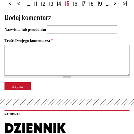
S
…
11
12
13
14
15
16
17
18
19
…
t
Dodaj komentarz
r
o
Nazwisko lub pseudonim
n
y
Treść Twojego komentarza
*
PATRONAT