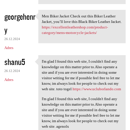
georgehenr
Men Biker Jacket Check out this Biker Leather
Men Biker Jacket Check out
Jacket, you’ll love this Black Biker Leather Jacket.
y
https://excellentleathershop.com/product-
category/mens-motorcycle-jackets/
26.12.2024
Adres
shanu5
I'm glad I found this web site, I couldn't find any
I'm glad I found this web
knowledge on this matter prior to.Also operate a
26.12.2024
site and if you are ever interested in doing some
visitor writing for me if possible feel free to let me
Adres
know, im always look for people to check out my
web site. toto togel
https://www.ucluborlando.com
I'm glad I found this web site, I couldn't find any
knowledge on this matter prior to.Also operate a
site and if you are ever interested in doing some
visitor writing for me if possible feel free to let me
know, im always look for people to check out my
web site. agenolx