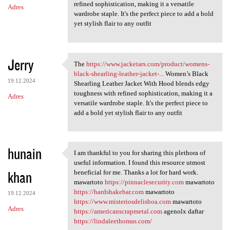
refined sophistication, making it a versatile
Adres
wardrobe staple. It's the perfect piece to add a bold
yet stylish flair to any outfit
Jerry
The
https://www.jacketars.com/product/womens-
The https://www.jacketars.com
black-shearling-leather-jacket-...
Women’s Black
19.12.2024
Shearling Leather Jacket With Hood blends edgy
toughness with refined sophistication, making it a
Adres
versatile wardrobe staple. It's the perfect piece to
add a bold yet stylish flair to any outfit
hunain
I am thankful to you for sharing this plethora of
I am thankful to you for
useful information. I found this resource utmost
khan
beneficial for me. Thanks a lot for hard work.
mawartoto
https://pinnaclesecurity.com
mawartoto
https://hardshakebar.com
mawartoto
19.12.2024
https://www.misteriosdelisboa.com
mawartoto
Adres
https://americanscrapmetal.com
agenolx daftar
https://lindaleethomas.com/