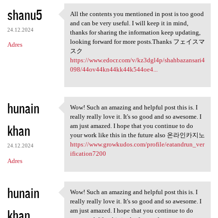
shanu5
All the contents you mentioned in post is too good
All the contents you
and can be very useful. I will keep it in mind,
24.12.2024
thanks for sharing the information keep updating,
looking forward for more posts.Thanks フェイスマ
Adres
スク
https://www.edocr.com/v/kz3dgl4p/shahbazansari4
098/44ov44kn44kk44k544oe4...
hunain
Wow! Such an amazing and helpful post this is. I
Wow! Such an amazing and
really really love it. It's so good and so awesome. I
khan
am just amazed. I hope that you continue to do
your work like this in the future also 온라인카지노
https://www.growkudos.com/profile/eatandrun_ver
24.12.2024
ification7200
Adres
hunain
Wow! Such an amazing and helpful post this is. I
Wow! Such an amazing and
really really love it. It's so good and so awesome. I
khan
am just amazed. I hope that you continue to do