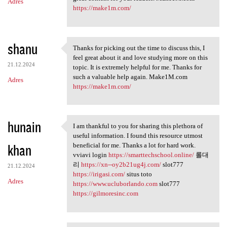
Adres
https://make1m.com/
shanu
Thanks for picking out the time to discuss this, I
Thanks for picking out the
feel great about it and love studying more on this
21.12.2024
topic. It is extremely helpful for me. Thanks for
such a valuable help again. Make1M.com
Adres
https://make1m.com/
hunain
I am thankful to you for sharing this plethora of
I am thankful to you for
useful information. I found this resource utmost
khan
beneficial for me. Thanks a lot for hard work.
vviavi login
https://smarttechschool.online/
롤대
리
https://xn--oy2b21ug4j.com/
slot777
21.12.2024
https://irigasi.com/
situs toto
Adres
https://www.ucluborlando.com
slot777
https://gilmoresinc.com