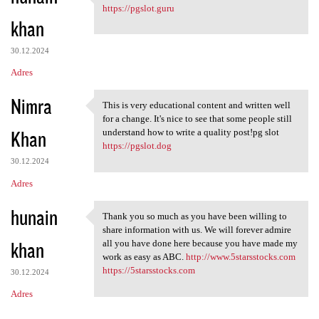
I appreciated your work very
https://pgslot.guru
khan
30.12.2024
Adres
Nimra
This is very educational content and written well
This is very educational
for a change. It's nice to see that some people still
Khan
understand how to write a quality post!pg slot
https://pgslot.dog
30.12.2024
Adres
hunain
Thank you so much as you have been willing to
Thank you so much as you have
share information with us. We will forever admire
khan
all you have done here because you have made my
work as easy as ABC.
http://www.5starsstocks.com
https://5starsstocks.com
30.12.2024
Adres