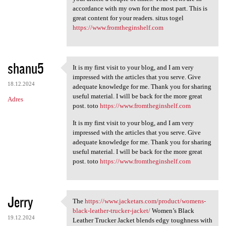
accordance with my own for the most part. This is
a
great content for your readers. situs togel
r
https://www.fromtheginshelf.com
z
e
shanu5
It is my first visit to your blog, and I am very
It is my first visit to your
impressed with the articles that you serve. Give
18.12.2024
adequate knowledge for me. Thank you for sharing
useful material. I will be back for the more great
Adres
post. toto
https://www.fromtheginshelf.com
It is my first visit to your blog, and I am very
impressed with the articles that you serve. Give
adequate knowledge for me. Thank you for sharing
useful material. I will be back for the more great
post. toto
https://www.fromtheginshelf.com
Jerry
The
https://www.jacketars.com/product/womens-
The https://www.jacketars.com
black-leather-trucker-jacket/
Women’s Black
19.12.2024
Leather Trucker Jacket blends edgy toughness with