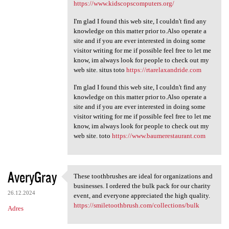
https://www.kidscopscomputers.org/
I'm glad I found this web site, I couldn't find any
knowledge on this matter prior to.Also operate a
site and if you are ever interested in doing some
visitor writing for me if possible feel free to let me
know, im always look for people to check out my
web site. situs toto
https://rtarelaxandride.com
I'm glad I found this web site, I couldn't find any
knowledge on this matter prior to.Also operate a
site and if you are ever interested in doing some
visitor writing for me if possible feel free to let me
know, im always look for people to check out my
web site. toto
https://www.baumerestaurant.com
AveryGray
These toothbrushes are ideal for organizations and
These toothbrushes are ideal
businesses. I ordered the bulk pack for our charity
26.12.2024
event, and everyone appreciated the high quality.
https://smiletoothbrush.com/collections/bulk
Adres