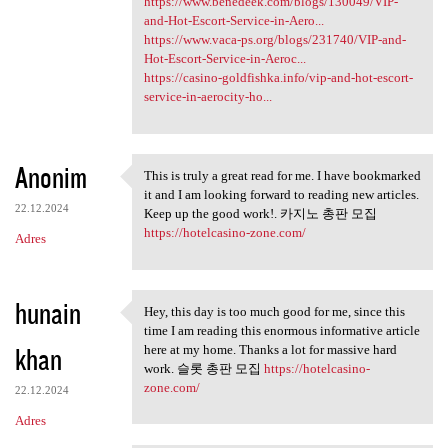
https://www.benedeek.com/blogs/130049/VIP-
and-Hot-Escort-Service-in-Aero...
https://www.vaca-ps.org/blogs/231740/VIP-and-
Hot-Escort-Service-in-Aeroc...
https://casino-goldfishka.info/vip-and-hot-escort-
service-in-aerocity-ho...
Anonim
This is truly a great read for me. I have bookmarked
This is truly a great read
it and I am looking forward to reading new articles.
22.12.2024
Keep up the good work!. 카지노 총판 모집
https://hotelcasino-zone.com/
Adres
hunain
Hey, this day is too much good for me, since this
Hey, this day is too much
time I am reading this enormous informative article
khan
here at my home. Thanks a lot for massive hard
work. 슬롯 총판 모집
https://hotelcasino-
zone.com/
22.12.2024
Adres