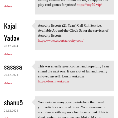
play card games for prizes!
https://roy79.vip/
Adres
Kajal
Aerocity Escorts (21 Years) Call Girl Service,
Aerocity Escorts (21 Years)
Available Around-the-Clock Savor the services of
Yadav
Aerocity Escorts.
https://www.escortaerocity.com/
20.12.2024
Adres
sasasa
This was a really great contest and hopefully I can
This was a really great
attend the next one. It was alot of fun and I really
20.12.2024
enjoyed myself.. Lessinvest.com
https://lessinvest.com
Adres
shanu5
You make so many great points here that I read
You make so many great points
your article a couple of times. Your views are in
21.12.2024
accordance with my own for the most part. This is
great content for your readers. Make1M.com