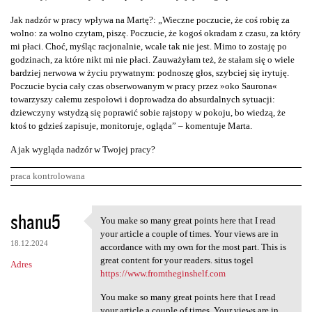
Jak nadzór w pracy wpływa na Martę?: „Wieczne poczucie, że coś robię za
wolno: za wolno czytam, piszę. Poczucie, że kogoś okradam z czasu, za który
mi płaci. Choć, myśląc racjonalnie, wcale tak nie jest. Mimo to zostaję po
godzinach, za które nikt mi nie płaci. Zauważyłam też, że stałam się o wiele
bardziej nerwowa w życiu prywatnym: podnoszę głos, szybciej się irytuję.
Poczucie bycia cały czas obserwowanym w pracy przez »oko Saurona«
towarzyszy całemu zespołowi i doprowadza do absurdalnych sytuacji:
dziewczyny wstydzą się poprawić sobie rajstopy w pokoju, bo wiedzą, że
ktoś to gdzieś zapisuje, monitoruje, ogląda” – komentuje Marta.
A jak wygląda nadzór w Twojej pracy?
praca kontrolowana
K
shanu5
You make so many great points here that I read
You make so many great points
o
your article a couple of times. Your views are in
18.12.2024
m
accordance with my own for the most part. This is
great content for your readers. situs togel
Adres
e
https://www.fromtheginshelf.com
n
You make so many great points here that I read
t
your article a couple of times. Your views are in