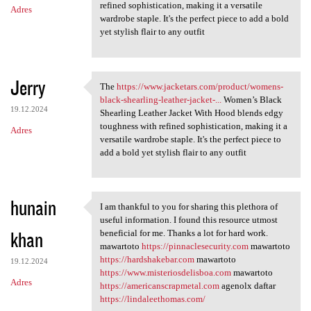
refined sophistication, making it a versatile
Adres
wardrobe staple. It's the perfect piece to add a bold
yet stylish flair to any outfit
Jerry
The
https://www.jacketars.com/product/womens-
The https://www.jacketars.com
black-shearling-leather-jacket-...
Women’s Black
19.12.2024
Shearling Leather Jacket With Hood blends edgy
toughness with refined sophistication, making it a
Adres
versatile wardrobe staple. It's the perfect piece to
add a bold yet stylish flair to any outfit
hunain
I am thankful to you for sharing this plethora of
I am thankful to you for
useful information. I found this resource utmost
khan
beneficial for me. Thanks a lot for hard work.
mawartoto
https://pinnaclesecurity.com
mawartoto
https://hardshakebar.com
mawartoto
19.12.2024
https://www.misteriosdelisboa.com
mawartoto
Adres
https://americanscrapmetal.com
agenolx daftar
https://lindaleethomas.com/