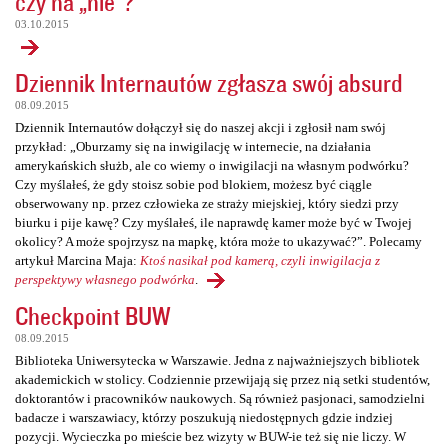
czy na „nie”?
03.10.2015
Dziennik Internautów zgłasza swój absurd
08.09.2015
Dziennik Internautów dołączył się do naszej akcji i zgłosił nam swój
przykład: „Oburzamy się na inwigilację w internecie, na działania
amerykańskich służb, ale co wiemy o inwigilacji na własnym podwórku?
Czy myślałeś, że gdy stoisz sobie pod blokiem, możesz być ciągle
obserwowany np. przez człowieka ze straży miejskiej, który siedzi przy
biurku i pije kawę? Czy myślałeś, ile naprawdę kamer może być w Twojej
okolicy? A może spojrzysz na mapkę, która może to ukazywać?”. Polecamy
artykuł Marcina Maja:
Ktoś nasikał pod kamerą, czyli inwigilacja z
perspektywy własnego podwórka
.
Checkpoint BUW
08.09.2015
Biblioteka Uniwersytecka w Warszawie. Jedna z najważniejszych bibliotek
akademickich w stolicy. Codziennie przewijają się przez nią setki studentów,
doktorantów i pracowników naukowych. Są również pasjonaci, samodzielni
badacze i warszawiacy, którzy poszukują niedostępnych gdzie indziej
pozycji. Wycieczka po mieście bez wizyty w BUW-ie też się nie liczy. W