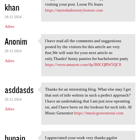
khan
visiting your post. Loose Fit Jeans
https://mensfashionstylestore.com
29.12.2024
Adres
Anonim
I have read all the comments and suggestions
I have read all the comments
posted by the visitors for this article are very
29.12.2024
fine,We will wait for your next article so
only.Thanks! funny panties for bachelorette party
Adres
https://www.amazon.com/dp/B0CQRW5QC8
asddasds
Thanks for an interesting blog. What else may I get
Thanks for an interesting
that sort of info written in such a perfect approach?
29.12.2024
I have an undertaking that I am just now operating
on, and I have been on the lookout for such info. AI
Adres
Music Generator
https://musicgeneratorai.com
hunain
I appreciated your work very thanks pgslot