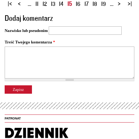
S
…
11
12
13
14
15
16
17
18
19
…
t
Dodaj komentarz
r
o
Nazwisko lub pseudonim
n
y
Treść Twojego komentarza
*
PATRONAT