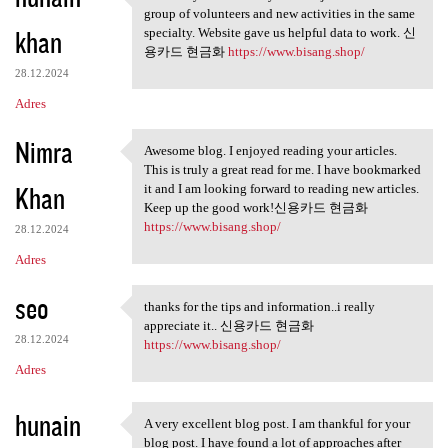
This is my first visit to
group of volunteers and new activities in the same
khan
specialty. Website gave us helpful data to work. 신
용카드 현금화
https://www.bisang.shop/
28.12.2024
Adres
Nimra
Awesome blog. I enjoyed reading your articles.
Awesome blog. I enjoyed
This is truly a great read for me. I have bookmarked
Khan
it and I am looking forward to reading new articles.
Keep up the good work!신용카드 현금화
https://www.bisang.shop/
28.12.2024
Adres
seo
thanks for the tips and information..i really
thanks for the tips and
appreciate it.. 신용카드 현금화
28.12.2024
https://www.bisang.shop/
Adres
hunain
A very excellent blog post. I am thankful for your
A very excellent blog post. I
blog post. I have found a lot of approaches after