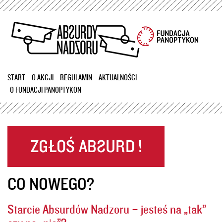
Przejdź
do
treści
START
O AKCJI
REGULAMIN
AKTUALNOŚCI
O FUNDACJI PANOPTYKON
CO NOWEGO?
Starcie Absurdów Nadzoru – jesteś na „tak”