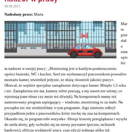
08.09.2015
Nadesłany przez:
Marta
Mar
ta
prze
słał
a
nam
opis
for
m nadzoru w swojej pracy: „Monitoring jest w każdym pomieszczeniu
oprócz łazienki, WC i kuchni. Szef nie wytłumaczył pracownikom powodów
montażu kamer, stwierdził jedynie, że służą »kontroli jakości pracy«.
Obiecał, że wejdzie specjalne zarządzenie dotyczące kamer. Minęło 1,5 roku
i nic. Zarządzenia nie ma, kamery sobie pracują, a my nawet nie wiemy, co
rejestrują (sam obraz czy może też dźwięk). Na komputerach mamy też
zamontowany program szpiegujący – wiadomo, monitoring to za mało. Na
początku nic nie wiedzieliśmy o tym programie. Jego istnienie odkrył
przypadkiem jeden z pracowników, który trochę się zna na komputerach.
Okazało się, że program robi wszystko: filtruje historię przeglądania i wysyła
do szefa alerty, gdy wchodzi się na strony prywatne (poczta, rachunek
bankowy), oblicza wydajność pracy, czas edycji jednego pliku itd.