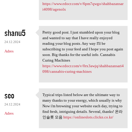
https://www.edocr.com/v/6pm7qwgo/shahbazansar
i4098/agenolx
shanu5
Pretty good post. I just stumbled upon your blog
Pretty good post. I just
and wanted to say that I have really enjoyed
24.12.2024
reading your blog posts. Any way I'll be
subscribing to your feed and I hope you post again
Adres
soon. Big thanks for the useful info. Cannabis
Curing Machines
https://www.edocr.com/v/0rx3awjq/shahbazansari4
098/cannabis-curing-machines
seo
Typical trips listed below are the ultimate way to
Typical trips listed below
many thanks to your energy, which usually is why
24.12.2024
Now i'm browsing your website each day, trying to
find fresh, intriguing details. Several, thanks! 온라
Adres
인슬롯 모음
https://onlineslots.clickn.co.kr/