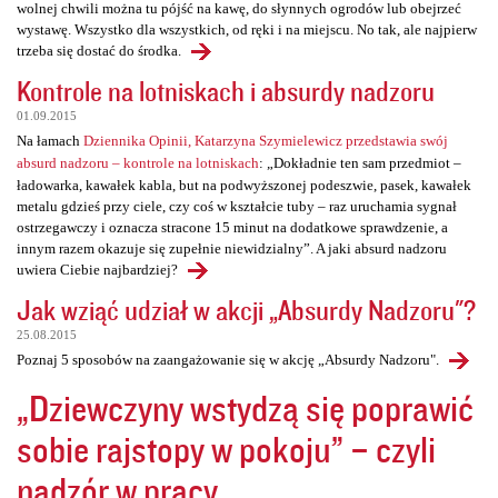
wolnej chwili można tu pójść na kawę, do słynnych ogrodów lub obejrzeć
wystawę. Wszystko dla wszystkich, od ręki i na miejscu. No tak, ale najpierw
trzeba się dostać do środka.
Kontrole na lotniskach i absurdy nadzoru
01.09.2015
Na łamach
Dziennika Opinii, Katarzyna Szymielewicz przedstawia swój
absurd nadzoru – kontrole na lotniskach
: „Dokładnie ten sam przedmiot –
ładowarka, kawałek kabla, but na podwyższonej podeszwie, pasek, kawałek
metalu gdzieś przy ciele, czy coś w kształcie tuby – raz uruchamia sygnał
ostrzegawczy i oznacza stracone 15 minut na dodatkowe sprawdzenie, a
innym razem okazuje się zupełnie niewidzialny”. A jaki absurd nadzoru
uwiera Ciebie najbardziej?
Jak wziąć udział w akcji „Absurdy Nadzoru"?
25.08.2015
Poznaj 5 sposobów na zaangażowanie się w akcję „Absurdy Nadzoru".
„Dziewczyny wstydzą się poprawić
sobie rajstopy w pokoju” – czyli
nadzór w pracy