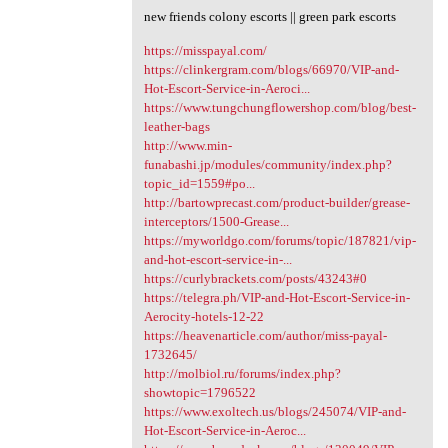
new friends colony escorts || green park escorts
https://misspayal.com/
https://clinkergram.com/blogs/66970/VIP-and-
Hot-Escort-Service-in-Aeroci...
https://www.tungchungflowershop.com/blog/best-
leather-bags
http://www.min-
funabashi.jp/modules/community/index.php?
topic_id=1559#po...
http://bartowprecast.com/product-builder/grease-
interceptors/1500-Grease...
https://myworldgo.com/forums/topic/187821/vip-
and-hot-escort-service-in-...
https://curlybrackets.com/posts/43243#0
https://telegra.ph/VIP-and-Hot-Escort-Service-in-
Aerocity-hotels-12-22
https://heavenarticle.com/author/miss-payal-
1732645/
http://molbiol.ru/forums/index.php?
showtopic=1796522
https://www.exoltech.us/blogs/245074/VIP-and-
Hot-Escort-Service-in-Aeroc...