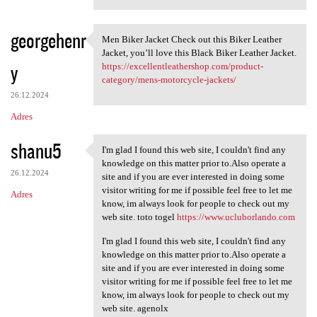
georgehenr
Men Biker Jacket Check out this Biker Leather
Men Biker Jacket Check out
Jacket, you’ll love this Black Biker Leather Jacket.
y
https://excellentleathershop.com/product-
category/mens-motorcycle-jackets/
26.12.2024
Adres
shanu5
I'm glad I found this web site, I couldn't find any
I'm glad I found this web
knowledge on this matter prior to.Also operate a
26.12.2024
site and if you are ever interested in doing some
visitor writing for me if possible feel free to let me
Adres
know, im always look for people to check out my
web site. toto togel
https://www.ucluborlando.com
I'm glad I found this web site, I couldn't find any
knowledge on this matter prior to.Also operate a
site and if you are ever interested in doing some
visitor writing for me if possible feel free to let me
know, im always look for people to check out my
web site. agenolx