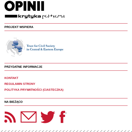
PROJEKT WSPIERA
PRZYDATNE INFORMACJE
KONTAKT
REGULAMIN STRONY
POLITYKA PRYWATNOŚCI (CIASTECZKA)
NA BIEŻĄCO
etter Panoptyka
Twitter
Facebook
<