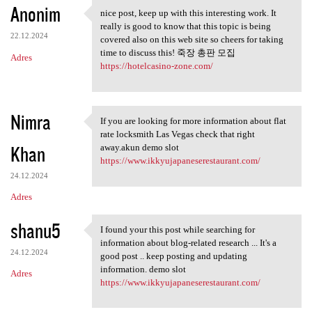
Anonim
nice post, keep up with this interesting work. It
nice post, keep up with this
really is good to know that this topic is being
22.12.2024
covered also on this web site so cheers for taking
time to discuss this! 죽장 총판 모집
Adres
https://hotelcasino-zone.com/
Nimra
If you are looking for more information about flat
If you are looking for more
rate locksmith Las Vegas check that right
Khan
away.akun demo slot
https://www.ikkyujapaneserestaurant.com/
24.12.2024
Adres
shanu5
I found your this post while searching for
I found your this post while
information about blog-related research ... It's a
24.12.2024
good post .. keep posting and updating
information. demo slot
Adres
https://www.ikkyujapaneserestaurant.com/