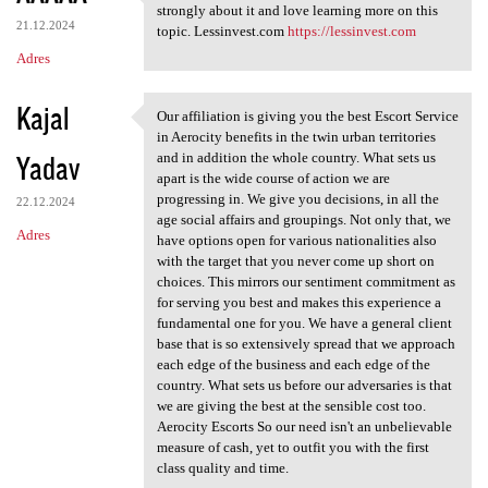
Thanks for taking the time to
strongly about it and love learning more on this
21.12.2024
topic. Lessinvest.com
https://lessinvest.com
Adres
Kajal
Our affiliation is giving you the best Escort Service
Our affiliation is giving you
in Aerocity benefits in the twin urban territories
Yadav
and in addition the whole country. What sets us
apart is the wide course of action we are
progressing in. We give you decisions, in all the
22.12.2024
age social affairs and groupings. Not only that, we
Adres
have options open for various nationalities also
with the target that you never come up short on
choices. This mirrors our sentiment commitment as
for serving you best and makes this experience a
fundamental one for you. We have a general client
base that is so extensively spread that we approach
each edge of the business and each edge of the
country. What sets us before our adversaries is that
we are giving the best at the sensible cost too.
Aerocity Escorts So our need isn't an unbelievable
measure of cash, yet to outfit you with the first
class quality and time.