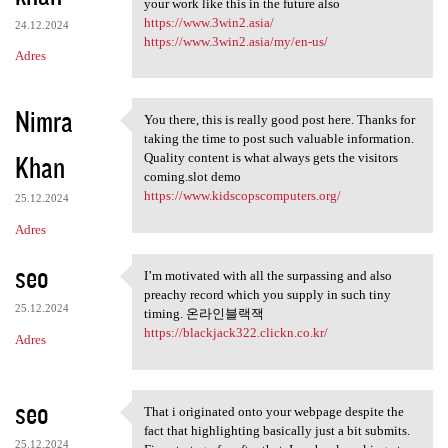
your work like this in the future also
https://www.3win2.asia/
24.12.2024
https://www.3win2.asia/my/en-us/
Adres
Nimra
You there, this is really good post here. Thanks for
You there, this is really
taking the time to post such valuable information.
Khan
Quality content is what always gets the visitors
coming.slot demo
https://www.kidscopscomputers.org/
25.12.2024
Adres
seo
I’m motivated with all the surpassing and also
I’m motivated with all the
preachy record which you supply in such tiny
25.12.2024
timing. 온라인블랙잭
https://blackjack322.clickn.co.kr/
Adres
seo
That i originated onto your webpage despite the
That i originated onto your
fact that highlighting basically just a bit submits.
25.12.2024