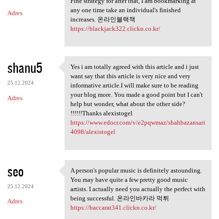
Fine strategy for after that, I am bookmarking at
any one time take an individual's finished
Adres
increases. 온라인블랙잭
https://blackjack322.clickn.co.kr/
shanu5
Yes i am totally agreed with this article and i just
Yes i am totally agreed with
want say that this article is very nice and very
25.12.2024
informative article.I will make sure to be reading
your blog more. You made a good point but I can't
Adres
help but wonder, what about the other side?
!!!!!!Thanks alexistogel
https://www.edocr.com/v/e2pqwmaz/shahbazansari
4098/alexistogel
seo
A person's popular music is definitely astounding.
A person's popular music is
You may have quite a few pretty good music
25.12.2024
artists. I actually need you actually the perfect with
being successful. 온라인바카라 먹튀
Adres
https://baccarat341.clickn.co.kr/