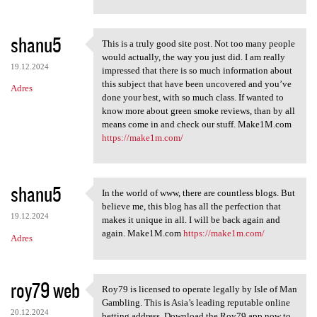
shanu5
This is a truly good site post. Not too many people
This is a truly good site
would actually, the way you just did. I am really
19.12.2024
impressed that there is so much information about
this subject that have been uncovered and you’ve
Adres
done your best, with so much class. If wanted to
know more about green smoke reviews, than by all
means come in and check our stuff. Make1M.com
https://make1m.com/
shanu5
In the world of www, there are countless blogs. But
In the world of www, there
believe me, this blog has all the perfection that
19.12.2024
makes it unique in all. I will be back again and
again. Make1M.com
https://make1m.com/
Adres
roy79 web
Roy79 is licensed to operate legally by Isle of Man
Roy79 is licensed to operate
Gambling. This is Asia’s leading reputable online
20.12.2024
betting address. Download the Roy79 app now to