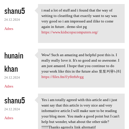
shanu5
i read a lot of stuff and i found that the way of
i read a lot of stuff and i
writing to clearifing that exactly want to say was
24.12.2024
very good so i am impressed and ilike to come
again in future.. demo slot pg
Adres
https://www.kidscopscomputers.org/
hunain
Wow! Such an amazing and helpful post this is. I
Wow! Such an amazing and
really really love it. It's so good and so awesome. I
khan
am just amazed. I hope that you continue to do
your work like this in the future also 토토커뮤니티
https://files.fm/f/y6trfsfvgg
24.12.2024
Adres
shanu5
Yes i am totally agreed with this article and i just
Yes i am totally agreed with
want say that this article is very nice and very
24.12.2024
informative article.I will make sure to be reading
your blog more. You made a good point but I can't
Adres
help but wonder, what about the other side?
!!!!!!Thanks agenolx link alternatif