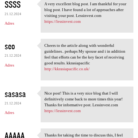
SSSS
A very excellent blog post. I am thankful for your
A very excellent blog post. I
blog post. I have found a lot of approaches after
21.12.2024
visiting your post. Lessinvest.com
https://lessinvest.com
Adres
seo
Cheers to the article along with wonderful
Cheers to the article along
guidelines.. perhaps My spouse and i in addition
21.12.2024
feel that efforts can be the key facet of receiving
good results. kkrasiapacific
Adres
http://kkrasiapacific.co.uk/
sasasa
Nice post! This is a very nice blog that I will
Nice post! This is a very
definitively come back to more times this year!
21.12.2024
Thanks for informative post. Lessinvest.com
https://lessinvest.com
Adres
AAAAA
Thanks for taking the time to discuss this, I feel