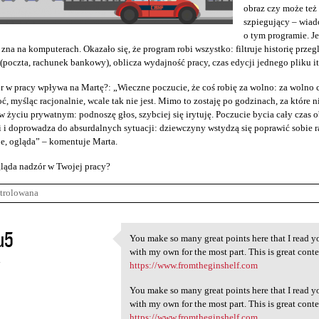
obraz czy może te
szpiegujący – wiad
o tym programie. J
 zna na komputerach. Okazało się, że program robi wszystko: filtruje historię przeg
(poczta, rachunek bankowy), oblicza wydajność pracy, czas edycji jednego pliku it
r w pracy wpływa na Martę?: „Wieczne poczucie, że coś robię za wolno: za wolno c
ć, myśląc racjonalnie, wcale tak nie jest. Mimo to zostaję po godzinach, za które n
 życiu prywatnym: podnoszę głos, szybciej się irytuję. Poczucie bycia cały cza
 i doprowadza do absurdalnych sytuacji: dziewczyny wstydzą się poprawić sobie raj
e, ogląda” – komentuje Marta.
ląda nadzór w Twojej pracy?
trolowana
u5
You make so many great points here that I read yo
You make so many great points
with my own for the most part. This is great conten
4
https://www.fromtheginshelf.com
You make so many great points here that I read yo
with my own for the most part. This is great conten
https://www.fromtheginshelf.com