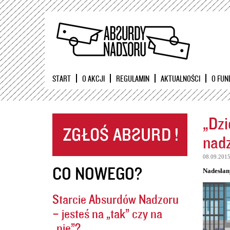
START
O AKCJI
REGULAMIN
AKTUALNOŚCI
O FUN
„Dzi
nadz
08.09.201
CO NOWEGO?
Nadesłan
Starcie Absurdów Nadzoru
– jesteś na „tak” czy na
„nie”?