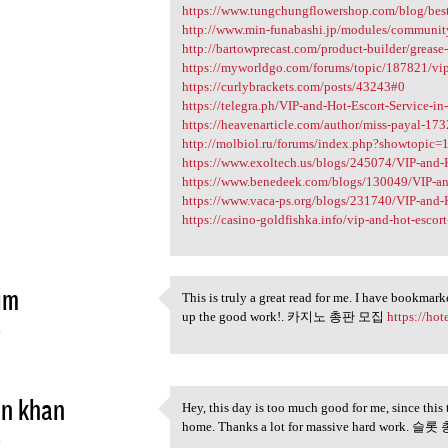
https://www.tungchungflowershop.com/blog/best
http://www.min-funabashi.jp/modules/communit
http://bartowprecast.com/product-builder/grease-
https://myworldgo.com/forums/topic/187821/vip-a
https://curlybrackets.com/posts/43243#0
https://telegra.ph/VIP-and-Hot-Escort-Service-in
https://heavenarticle.com/author/miss-payal-17
http://molbiol.ru/forums/index.php?showtopic
https://www.exoltech.us/blogs/245074/VIP-and-H
https://www.benedeek.com/blogs/130049/VIP-and
https://www.vaca-ps.org/blogs/231740/VIP-and-H
https://casino-goldfishka.info/vip-and-hot-escort-
im
This is truly a great read for me. I have bookmar
This is truly a great read
up the good work!. 카지노 총판 모집
https://ho
4
in khan
Hey, this day is too much good for me, since this
Hey, this day is too much
home. Thanks a lot for massive hard work.
4