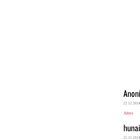
Anon
22.12.202
Adres
huna
22.12.202