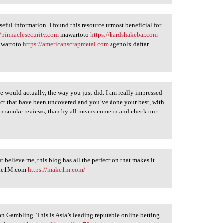
useful information. I found this resource utmost beneficial for
//pinnaclesecurity.com
mawartoto
https://hardshakebar.com
wartoto
https://americanscrapmetal.com
agenolx daftar
le would actually, the way you just did. I am really impressed
ject that have been uncovered and you’ve done your best, with
en smoke reviews, than by all means come in and check our
t believe me, this blog has all the perfection that makes it
Make1M.com
https://make1m.com/
an Gambling. This is Asia’s leading reputable online betting