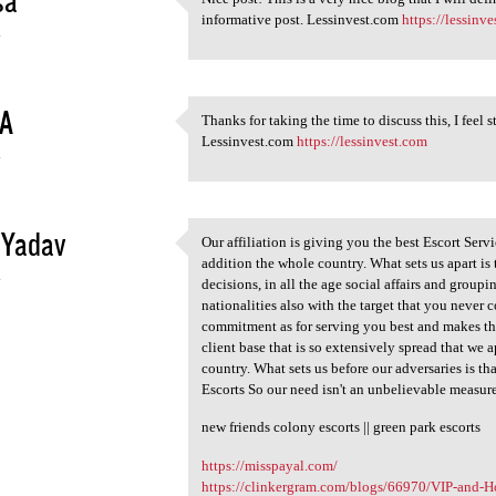
Nice post! This is a very
informative post. Lessinvest.com
https://lessinv
4
A
Thanks for taking the time to discuss this, I feel 
Thanks for taking the time to
Lessinvest.com
https://lessinvest.com
4
 Yadav
Our affiliation is giving you the best Escort Servi
Our affiliation is giving you
addition the whole country. What sets us apart is
4
decisions, in all the age social affairs and group
nationalities also with the target that you never
commitment as for serving you best and makes th
client base that is so extensively spread that we
country. What sets us before our adversaries is tha
Escorts So our need isn't an unbelievable measure o
new friends colony escorts || green park escorts
https://misspayal.com/
https://clinkergram.com/blogs/66970/VIP-and-Hot