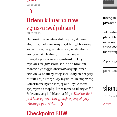
03.10.2015
Dziennik Internautów
trochę się
prywatne 
zgłasza swój absurd
Jak nadzó
08.09.2015
płaci. Cho
Dziennik Internautów dołączył się do naszej
nerwowa w
akcji i zgłosił nam swój przykład: „Oburzamy
zespołowi
się na inwigilację w internecie, na działania
monitoruj
amerykańskich służb, ale co wiemy o
inwigilacji na własnym podwórku? Czy
A jak wyg
myślałeś, że gdy stoisz sobie pod blokiem,
możesz być ciągle obserwowany np. przez
praca kon
człowieka ze straży miejskiej, który siedzi przy
biurku i pije kawę? Czy myślałeś, ile naprawdę
K
kamer może być w Twojej okolicy? A może
shan
spojrzysz na mapkę, która może to ukazywać?”.
o
Polecamy artykuł Marcina Maja:
Ktoś nasikał
18.12.202
m
pod kamerą, czyli inwigilacja z perspektywy
własnego podwórka
.
Adres
e
Checkpoint BUW
n