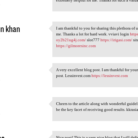
extremely helpful for me. Thanks for such a va
4
in khan
I am thankful to you for sharing this plethora of 
I am thankful to you for
me. Thanks a lot for hard work. vviavi login
http
4
oy2b21ug4j.com/
slot777
https://irigasi.com/
sit
https://gilmoresinc.com
A very excellent blog post. I am thankful for your
A very excellent blog post. I
post. Lessinvest.com
https://lessinvest.com
4
Cheers to the article along with wonderful guideli
Cheers to the article along
be the key facet of receiving good results. kkrasi
4
sa
Nice post! This is a very nice blog that I will de