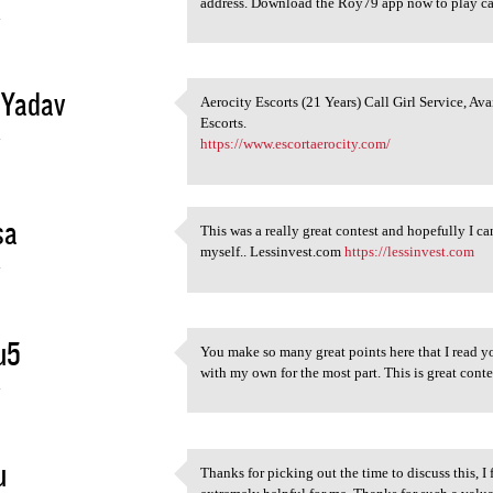
address. Download the Roy79 app now to play ca
4
 Yadav
Aerocity Escorts (21 Years) Call Girl Service, Av
Aerocity Escorts (21 Years)
Escorts.
4
https://www.escortaerocity.com/
sa
This was a really great contest and hopefully I ca
This was a really great
myself.. Lessinvest.com
https://lessinvest.com
4
u5
You make so many great points here that I read yo
You make so many great points
with my own for the most part. This is great co
4
u
Thanks for picking out the time to discuss this, I 
Thanks for picking out the