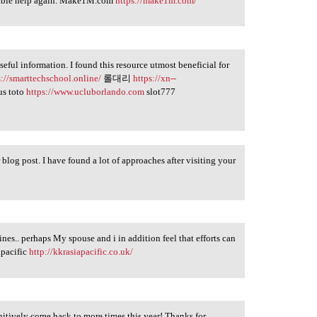
luable help again. Make1M.com
https://make1m.com/
useful information. I found this resource utmost beneficial for
s://smarttechschool.online/
롤대리
https://xn--
us toto
https://www.ucluborlando.com
slot777
 blog post. I have found a lot of approaches after visiting your
nes.. perhaps My spouse and i in addition feel that efforts can
apacific
http://kkrasiapacific.co.uk/
finitively come back to more times this year! Thanks for