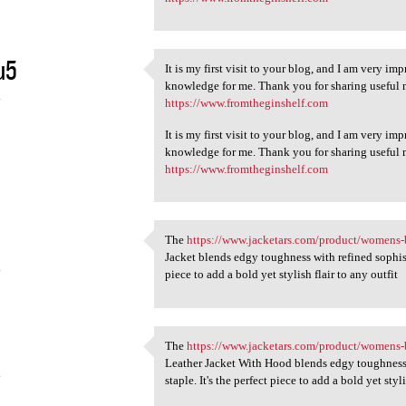
u5
It is my first visit to your blog, and I am very im
It is my first visit to your
knowledge for me. Thank you for sharing useful ma
4
https://www.fromtheginshelf.com
It is my first visit to your blog, and I am very im
knowledge for me. Thank you for sharing useful ma
https://www.fromtheginshelf.com
The
https://www.jacketars.com/product/womens-b
The https://www.jacketars.com
Jacket blends edgy toughness with refined sophisti
4
piece to add a bold yet stylish flair to any outfit
The
https://www.jacketars.com/product/womens-bl
The https://www.jacketars.com
Leather Jacket With Hood blends edgy toughness w
4
staple. It's the perfect piece to add a bold yet styli