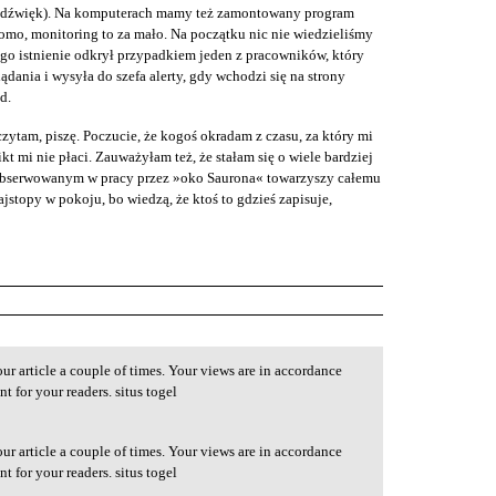
ż dźwięk). Na komputerach mamy też zamontowany program
omo, monitoring to za mało. Na początku nic nie wiedzieliśmy
ego istnienie odkrył przypadkiem jeden z pracowników, który
lądania i wysyła do szefa alerty, gdy wchodzi się na strony
d.
zytam, piszę. Poczucie, że kogoś okradam z czasu, za który mi
ikt mi nie płaci. Zauważyłam też, że stałam się o wiele bardziej
s obserwowanym w pracy przez »oko Saurona« towarzyszy całemu
stopy w pokoju, bo wiedzą, że ktoś to gdzieś zapisuje,
ur article a couple of times. Your views are in accordance
t for your readers. situs togel
ur article a couple of times. Your views are in accordance
t for your readers. situs togel