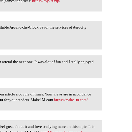
rd games for prizes!
https://roy79.vip/
ailable Around-the-Clock Savor the services of Aerocity
n attend the next one. It was alot of fun and I really enjoyed
ur article a couple of times. Your views are in accordance
ntent for your readers. Make1M.com
https://make1m.com/
feel great about it and love studying more on this topic. It is