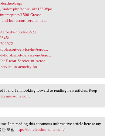
-leather-bags
y/index.php?topic_id=1559#po...
interceptors/1500-Grease...
nd-hot-escort-service-in-...
-Aerocity-hotels-12-22
32645/
=1796522
ot-Escort-Service-in-Aeroc...
-Hot-Escort-Service-in-Aero...
ot-Escort-Service-in-Aeroc...
service-in-aerocity-ho...
ked it and I am looking forward to reading new articles. Keep
telcasino-zone.com/
 time I am reading this enormous informative article here at my
 슬롯 총판 모집
https://hotelcasino-zone.com/