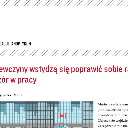
Przejdź
do
treści
DACJI PANOPTYKON
ewczyny wstydzą się poprawić sobie ra
ór w pracy
5
y przez:
Marta
Marta przesłała na
pomieszczeniu opró
powodów montażu kam
Obiecał, że wejdzie
Zarządzenia nie ma,