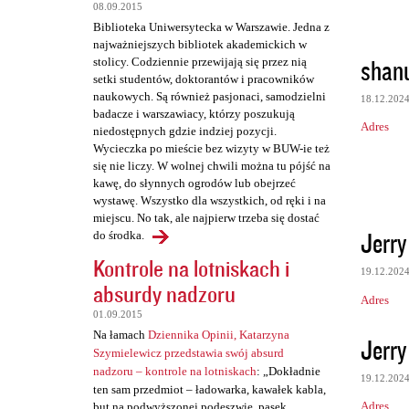
t
08.09.2015
Biblioteka Uniwersytecka w Warszawie. Jedna z
a
najważniejszych bibliotek akademickich w
r
shan
stolicy. Codziennie przewijają się przez nią
setki studentów, doktorantów i pracowników
z
naukowych. Są również pasjonaci, samodzielni
18.12.202
e
badacze i warszawiacy, którzy poszukują
Adres
niedostępnych gdzie indziej pozycji.
Wycieczka po mieście bez wizyty w BUW-ie też
się nie liczy. W wolnej chwili można tu pójść na
kawę, do słynnych ogrodów lub obejrzeć
wystawę. Wszystko dla wszystkich, od ręki i na
miejscu. No tak, ale najpierw trzeba się dostać
Jerry
do środka.
Kontrole na lotniskach i
19.12.202
absurdy nadzoru
Adres
01.09.2015
Na łamach
Dziennika Opinii, Katarzyna
Jerry
Szymielewicz przedstawia swój absurd
nadzoru – kontrole na lotniskach
: „Dokładnie
19.12.202
ten sam przedmiot – ładowarka, kawałek kabla,
Adres
but na podwyższonej podeszwie, pasek,