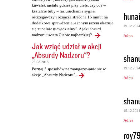
kawałek metalu gdzieś przy ciele, czy coś w
kształcie tuby – raz uruchamia sygnał
huna
ostrzegawczy i oznacza stracone 15 minut na
dodatkowe sprawdzenie, a innym razem okazuje
19.12.202
się zupełnie niewidzialny”. A jaki absurd
nadzoru uwiera Ciebie najbardziej?
Adres
Jak wziąć udział w akcji
„Absurdy Nadzoru"?
shan
25.08.2015
19.12.202
Poznaj 5 sposobów na zaangażowanie się w
akcję „Absurdy Nadzoru".
Adres
shan
19.12.202
Adres
roy7