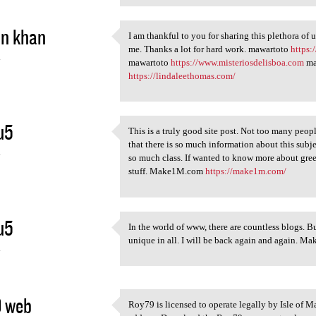
in khan
I am thankful to you for sharing this plethora of 
I am thankful to you for
me. Thanks a lot for hard work. mawartoto
https:
4
mawartoto
https://www.misteriosdelisboa.com
ma
https://lindaleethomas.com/
u5
This is a truly good site post. Not too many peop
This is a truly good site
that there is so much information about this sub
4
so much class. If wanted to know more about gre
stuff. Make1M.com
https://make1m.com/
u5
In the world of www, there are countless blogs. Bu
In the world of www, there
unique in all. I will be back again and again. 
4
9 web
Roy79 is licensed to operate legally by Isle of M
Roy79 is licensed to operate