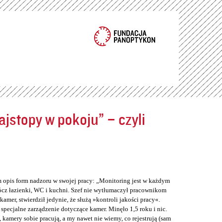
jstopy w pokoju” – czyli
m opis form nadzoru w swojej pracy: „Monitoring jest w każdym
cz łazienki, WC i kuchni. Szef nie wytłumaczył pracownikom
er, stwierdził jedynie, że służą »kontroli jakości pracy«.
 specjalne zarządzenie dotyczące kamer. Minęło 1,5 roku i nic.
 kamery sobie pracują, a my nawet nie wiemy, co rejestrują (sam