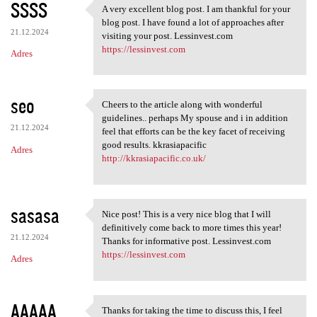
SSSS
A very excellent blog post. I am thankful for your
A very excellent blog post. I
blog post. I have found a lot of approaches after
21.12.2024
visiting your post. Lessinvest.com
https://lessinvest.com
Adres
seo
Cheers to the article along with wonderful
Cheers to the article along
guidelines.. perhaps My spouse and i in addition
21.12.2024
feel that efforts can be the key facet of receiving
good results. kkrasiapacific
Adres
http://kkrasiapacific.co.uk/
sasasa
Nice post! This is a very nice blog that I will
Nice post! This is a very
definitively come back to more times this year!
21.12.2024
Thanks for informative post. Lessinvest.com
https://lessinvest.com
Adres
AAAAA
Thanks for taking the time to discuss this, I feel