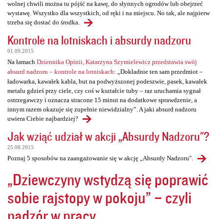
wolnej chwili można tu pójść na kawę, do słynnych ogrodów lub obejrzeć
wystawę. Wszystko dla wszystkich, od ręki i na miejscu. No tak, ale najpierw
trzeba się dostać do środka.
Kontrole na lotniskach i absurdy nadzoru
01.09.2015
Na łamach
Dziennika Opinii, Katarzyna Szymielewicz przedstawia swój
absurd nadzoru – kontrole na lotniskach
: „Dokładnie ten sam przedmiot –
ładowarka, kawałek kabla, but na podwyższonej podeszwie, pasek, kawałek
metalu gdzieś przy ciele, czy coś w kształcie tuby – raz uruchamia sygnał
ostrzegawczy i oznacza stracone 15 minut na dodatkowe sprawdzenie, a
innym razem okazuje się zupełnie niewidzialny”. A jaki absurd nadzoru
uwiera Ciebie najbardziej?
Jak wziąć udział w akcji „Absurdy Nadzoru"?
25.08.2015
Poznaj 5 sposobów na zaangażowanie się w akcję „Absurdy Nadzoru".
„Dziewczyny wstydzą się poprawić
sobie rajstopy w pokoju” – czyli
nadzór w pracy