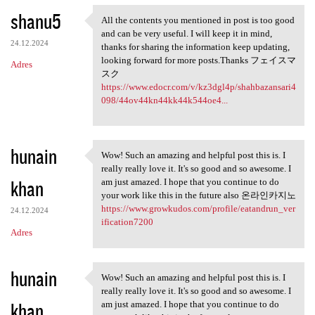
shanu5
All the contents you mentioned in post is too good
All the contents you
and can be very useful. I will keep it in mind,
24.12.2024
thanks for sharing the information keep updating,
looking forward for more posts.Thanks フェイスマ
Adres
スク
https://www.edocr.com/v/kz3dgl4p/shahbazansari4
098/44ov44kn44kk44k544oe4...
hunain
Wow! Such an amazing and helpful post this is. I
Wow! Such an amazing and
really really love it. It's so good and so awesome. I
khan
am just amazed. I hope that you continue to do
your work like this in the future also 온라인카지노
https://www.growkudos.com/profile/eatandrun_ver
24.12.2024
ification7200
Adres
hunain
Wow! Such an amazing and helpful post this is. I
Wow! Such an amazing and
really really love it. It's so good and so awesome. I
khan
am just amazed. I hope that you continue to do