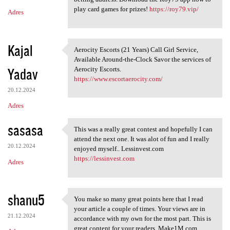
play card games for prizes!
https://roy79.vip/
Adres
Kajal
Aerocity Escorts (21 Years) Call Girl Service,
Aerocity Escorts (21 Years)
Available Around-the-Clock Savor the services of
Yadav
Aerocity Escorts.
https://www.escortaerocity.com/
20.12.2024
Adres
sasasa
This was a really great contest and hopefully I can
This was a really great
attend the next one. It was alot of fun and I really
20.12.2024
enjoyed myself.. Lessinvest.com
https://lessinvest.com
Adres
shanu5
You make so many great points here that I read
You make so many great points
your article a couple of times. Your views are in
21.12.2024
accordance with my own for the most part. This is
great content for your readers. Make1M.com