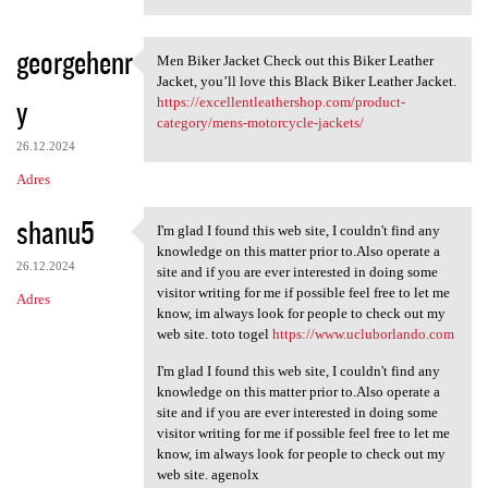
georgehenr
Men Biker Jacket Check out this Biker Leather
Men Biker Jacket Check out
Jacket, you’ll love this Black Biker Leather Jacket.
y
https://excellentleathershop.com/product-
category/mens-motorcycle-jackets/
26.12.2024
Adres
shanu5
I'm glad I found this web site, I couldn't find any
I'm glad I found this web
knowledge on this matter prior to.Also operate a
26.12.2024
site and if you are ever interested in doing some
visitor writing for me if possible feel free to let me
Adres
know, im always look for people to check out my
web site. toto togel
https://www.ucluborlando.com
I'm glad I found this web site, I couldn't find any
knowledge on this matter prior to.Also operate a
site and if you are ever interested in doing some
visitor writing for me if possible feel free to let me
know, im always look for people to check out my
web site. agenolx