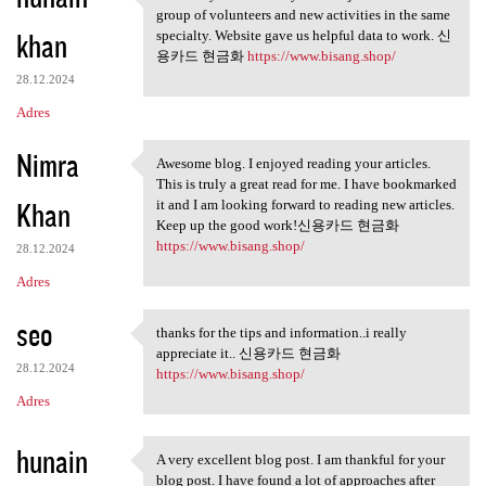
This is my first visit to
group of volunteers and new activities in the same
khan
specialty. Website gave us helpful data to work. 신
용카드 현금화
https://www.bisang.shop/
28.12.2024
Adres
Nimra
Awesome blog. I enjoyed reading your articles.
Awesome blog. I enjoyed
This is truly a great read for me. I have bookmarked
Khan
it and I am looking forward to reading new articles.
Keep up the good work!신용카드 현금화
https://www.bisang.shop/
28.12.2024
Adres
seo
thanks for the tips and information..i really
thanks for the tips and
appreciate it.. 신용카드 현금화
28.12.2024
https://www.bisang.shop/
Adres
hunain
A very excellent blog post. I am thankful for your
A very excellent blog post. I
blog post. I have found a lot of approaches after