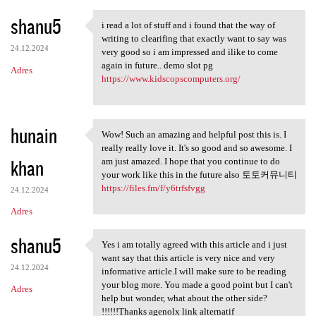
shanu5
i read a lot of stuff and i found that the way of
i read a lot of stuff and i
writing to clearifing that exactly want to say was
24.12.2024
very good so i am impressed and ilike to come
again in future.. demo slot pg
Adres
https://www.kidscopscomputers.org/
hunain
Wow! Such an amazing and helpful post this is. I
Wow! Such an amazing and
really really love it. It's so good and so awesome. I
khan
am just amazed. I hope that you continue to do
your work like this in the future also 토토커뮤니티
https://files.fm/f/y6trfsfvgg
24.12.2024
Adres
shanu5
Yes i am totally agreed with this article and i just
Yes i am totally agreed with
want say that this article is very nice and very
24.12.2024
informative article.I will make sure to be reading
your blog more. You made a good point but I can't
Adres
help but wonder, what about the other side?
!!!!!!Thanks agenolx link alternatif