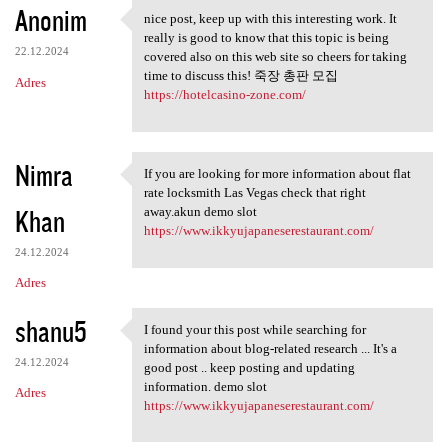
Anonim
nice post, keep up with this interesting work. It
nice post, keep up with this
really is good to know that this topic is being
22.12.2024
covered also on this web site so cheers for taking
time to discuss this! 죽장 총판 모집
Adres
https://hotelcasino-zone.com/
Nimra
If you are looking for more information about flat
If you are looking for more
rate locksmith Las Vegas check that right
Khan
away.akun demo slot
https://www.ikkyujapaneserestaurant.com/
24.12.2024
Adres
shanu5
I found your this post while searching for
I found your this post while
information about blog-related research ... It's a
24.12.2024
good post .. keep posting and updating
information. demo slot
Adres
https://www.ikkyujapaneserestaurant.com/