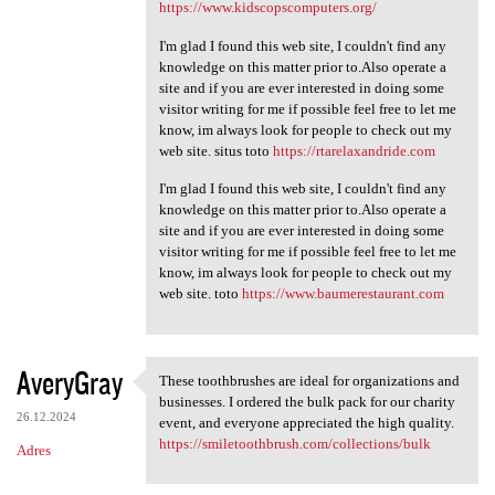
https://www.kidscopscomputers.org/
I'm glad I found this web site, I couldn't find any
knowledge on this matter prior to.Also operate a
site and if you are ever interested in doing some
visitor writing for me if possible feel free to let me
know, im always look for people to check out my
web site. situs toto
https://rtarelaxandride.com
I'm glad I found this web site, I couldn't find any
knowledge on this matter prior to.Also operate a
site and if you are ever interested in doing some
visitor writing for me if possible feel free to let me
know, im always look for people to check out my
web site. toto
https://www.baumerestaurant.com
AveryGray
These toothbrushes are ideal for organizations and
These toothbrushes are ideal
businesses. I ordered the bulk pack for our charity
26.12.2024
event, and everyone appreciated the high quality.
https://smiletoothbrush.com/collections/bulk
Adres