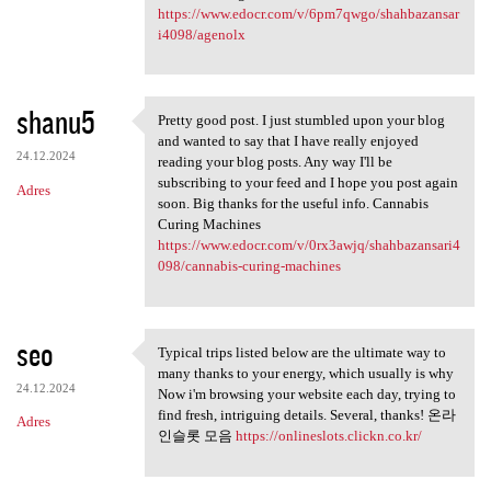
https://www.edocr.com/v/6pm7qwgo/shahbazansar
i4098/agenolx
shanu5
Pretty good post. I just stumbled upon your blog
Pretty good post. I just
and wanted to say that I have really enjoyed
24.12.2024
reading your blog posts. Any way I'll be
subscribing to your feed and I hope you post again
Adres
soon. Big thanks for the useful info. Cannabis
Curing Machines
https://www.edocr.com/v/0rx3awjq/shahbazansari4
098/cannabis-curing-machines
seo
Typical trips listed below are the ultimate way to
Typical trips listed below
many thanks to your energy, which usually is why
24.12.2024
Now i'm browsing your website each day, trying to
find fresh, intriguing details. Several, thanks! 온라
Adres
인슬롯 모음
https://onlineslots.clickn.co.kr/