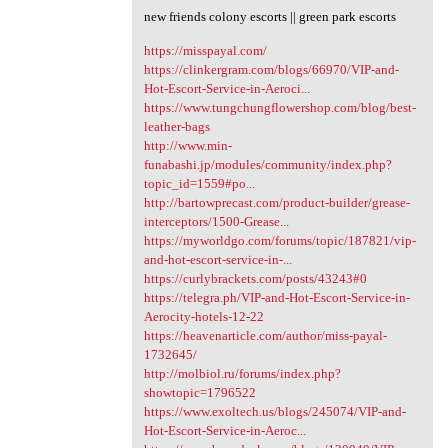
new friends colony escorts || green park escorts
https://misspayal.com/
https://clinkergram.com/blogs/66970/VIP-and-
Hot-Escort-Service-in-Aeroci...
https://www.tungchungflowershop.com/blog/best-
leather-bags
http://www.min-
funabashi.jp/modules/community/index.php?
topic_id=1559#po...
http://bartowprecast.com/product-builder/grease-
interceptors/1500-Grease...
https://myworldgo.com/forums/topic/187821/vip-
and-hot-escort-service-in-...
https://curlybrackets.com/posts/43243#0
https://telegra.ph/VIP-and-Hot-Escort-Service-in-
Aerocity-hotels-12-22
https://heavenarticle.com/author/miss-payal-
1732645/
http://molbiol.ru/forums/index.php?
showtopic=1796522
https://www.exoltech.us/blogs/245074/VIP-and-
Hot-Escort-Service-in-Aeroc...