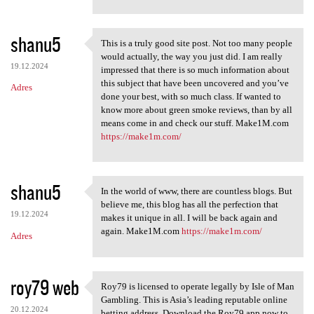
shanu5
This is a truly good site post. Not too many people
This is a truly good site
would actually, the way you just did. I am really
19.12.2024
impressed that there is so much information about
this subject that have been uncovered and you’ve
Adres
done your best, with so much class. If wanted to
know more about green smoke reviews, than by all
means come in and check our stuff. Make1M.com
https://make1m.com/
shanu5
In the world of www, there are countless blogs. But
In the world of www, there
believe me, this blog has all the perfection that
19.12.2024
makes it unique in all. I will be back again and
again. Make1M.com
https://make1m.com/
Adres
roy79 web
Roy79 is licensed to operate legally by Isle of Man
Roy79 is licensed to operate
Gambling. This is Asia’s leading reputable online
20.12.2024
betting address. Download the Roy79 app now to