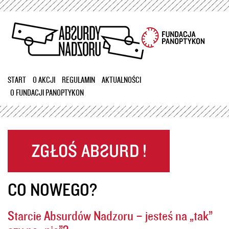
Przejdź
do
treści
START
O AKCJI
REGULAMIN
AKTUALNOŚCI
O FUNDACJI PANOPTYKON
CO NOWEGO?
Starcie Absurdów Nadzoru – jesteś na „tak”