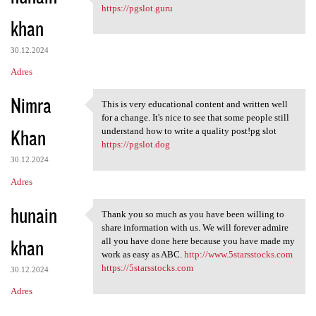
I appreciated your work very
https://pgslot.guru
khan
30.12.2024
Adres
Nimra
This is very educational content and written well
This is very educational
for a change. It's nice to see that some people still
Khan
understand how to write a quality post!pg slot
https://pgslot.dog
30.12.2024
Adres
hunain
Thank you so much as you have been willing to
Thank you so much as you have
share information with us. We will forever admire
khan
all you have done here because you have made my
work as easy as ABC.
http://www.5starsstocks.com
https://5starsstocks.com
30.12.2024
Adres