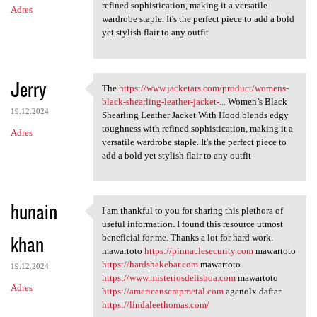
refined sophistication, making it a versatile
Adres
wardrobe staple. It's the perfect piece to add a bold
yet stylish flair to any outfit
Jerry
The
https://www.jacketars.com/product/womens-
The https://www.jacketars.com
black-shearling-leather-jacket-...
Women’s Black
19.12.2024
Shearling Leather Jacket With Hood blends edgy
toughness with refined sophistication, making it a
Adres
versatile wardrobe staple. It's the perfect piece to
add a bold yet stylish flair to any outfit
hunain
I am thankful to you for sharing this plethora of
I am thankful to you for
useful information. I found this resource utmost
khan
beneficial for me. Thanks a lot for hard work.
mawartoto
https://pinnaclesecurity.com
mawartoto
https://hardshakebar.com
mawartoto
19.12.2024
https://www.misteriosdelisboa.com
mawartoto
Adres
https://americanscrapmetal.com
agenolx daftar
https://lindaleethomas.com/