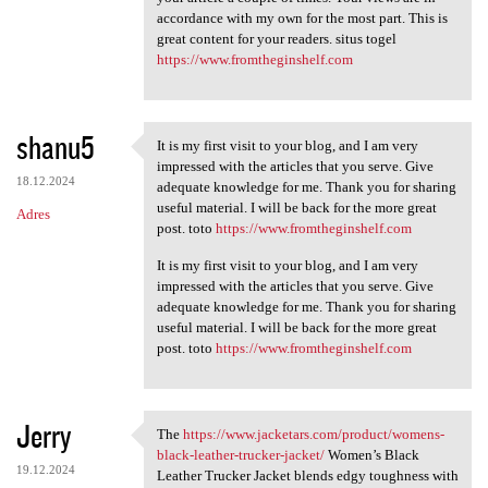
accordance with my own for the most part. This is
a
great content for your readers. situs togel
r
https://www.fromtheginshelf.com
z
e
shanu5
It is my first visit to your blog, and I am very
It is my first visit to your
impressed with the articles that you serve. Give
18.12.2024
adequate knowledge for me. Thank you for sharing
useful material. I will be back for the more great
Adres
post. toto
https://www.fromtheginshelf.com
It is my first visit to your blog, and I am very
impressed with the articles that you serve. Give
adequate knowledge for me. Thank you for sharing
useful material. I will be back for the more great
post. toto
https://www.fromtheginshelf.com
Jerry
The
https://www.jacketars.com/product/womens-
The https://www.jacketars.com
black-leather-trucker-jacket/
Women’s Black
19.12.2024
Leather Trucker Jacket blends edgy toughness with