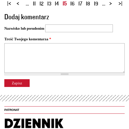
S
…
11
12
13
14
15
16
17
18
19
…
t
Dodaj komentarz
r
o
Nazwisko lub pseudonim
n
y
Treść Twojego komentarza
*
PATRONAT