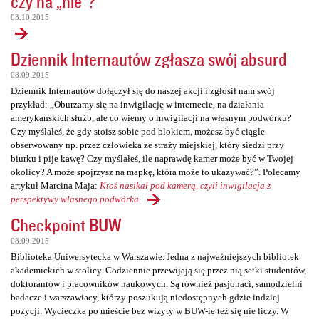
czy na „nie”?
03.10.2015
Dziennik Internautów zgłasza swój absurd
08.09.2015
Dziennik Internautów dołączył się do naszej akcji i zgłosił nam swój
przykład: „Oburzamy się na inwigilację w internecie, na działania
amerykańskich służb, ale co wiemy o inwigilacji na własnym podwórku?
Czy myślałeś, że gdy stoisz sobie pod blokiem, możesz być ciągle
obserwowany np. przez człowieka ze straży miejskiej, który siedzi przy
biurku i pije kawę? Czy myślałeś, ile naprawdę kamer może być w Twojej
okolicy? A może spojrzysz na mapkę, która może to ukazywać?”. Polecamy
artykuł Marcina Maja:
Ktoś nasikał pod kamerą, czyli inwigilacja z
perspektywy własnego podwórka
.
Checkpoint BUW
08.09.2015
Biblioteka Uniwersytecka w Warszawie. Jedna z najważniejszych bibliotek
akademickich w stolicy. Codziennie przewijają się przez nią setki studentów,
doktorantów i pracowników naukowych. Są również pasjonaci, samodzielni
badacze i warszawiacy, którzy poszukują niedostępnych gdzie indziej
pozycji. Wycieczka po mieście bez wizyty w BUW-ie też się nie liczy. W