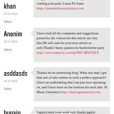
khan
visiting your post. Loose Fit Jeans
https://mensfashionstylestore.com
29.12.2024
Adres
Anonim
I have read all the comments and suggestions
I have read all the comments
posted by the visitors for this article are very
29.12.2024
fine,We will wait for your next article so
only.Thanks! funny panties for bachelorette party
Adres
https://www.amazon.com/dp/B0CQRW5QC8
asddasds
Thanks for an interesting blog. What else may I get
Thanks for an interesting
that sort of info written in such a perfect approach?
29.12.2024
I have an undertaking that I am just now operating
on, and I have been on the lookout for such info. AI
Adres
Music Generator
https://musicgeneratorai.com
hunain
I appreciated your work very thanks pgslot