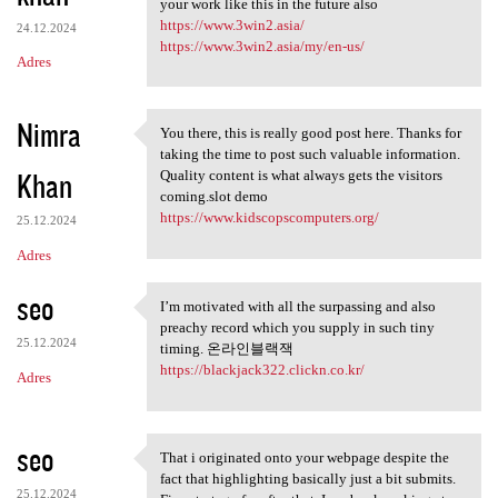
your work like this in the future also
https://www.3win2.asia/
24.12.2024
https://www.3win2.asia/my/en-us/
Adres
Nimra
You there, this is really good post here. Thanks for
You there, this is really
taking the time to post such valuable information.
Khan
Quality content is what always gets the visitors
coming.slot demo
https://www.kidscopscomputers.org/
25.12.2024
Adres
seo
I’m motivated with all the surpassing and also
I’m motivated with all the
preachy record which you supply in such tiny
25.12.2024
timing. 온라인블랙잭
https://blackjack322.clickn.co.kr/
Adres
seo
That i originated onto your webpage despite the
That i originated onto your
fact that highlighting basically just a bit submits.
25.12.2024