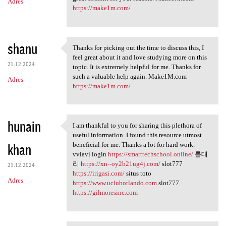
Adres
https://make1m.com/
shanu
Thanks for picking out the time to discuss this, I
Thanks for picking out the
feel great about it and love studying more on this
21.12.2024
topic. It is extremely helpful for me. Thanks for
such a valuable help again. Make1M.com
Adres
https://make1m.com/
hunain
I am thankful to you for sharing this plethora of
I am thankful to you for
useful information. I found this resource utmost
khan
beneficial for me. Thanks a lot for hard work.
vviavi login
https://smarttechschool.online/
롤대
리
https://xn--oy2b21ug4j.com/
slot777
21.12.2024
https://irigasi.com/
situs toto
Adres
https://www.ucluborlando.com
slot777
https://gilmoresinc.com