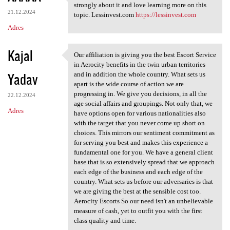
Thanks for taking the time to
strongly about it and love learning more on this
21.12.2024
topic. Lessinvest.com
https://lessinvest.com
Adres
Kajal
Our affiliation is giving you the best Escort Service
Our affiliation is giving you
in Aerocity benefits in the twin urban territories
Yadav
and in addition the whole country. What sets us
apart is the wide course of action we are
progressing in. We give you decisions, in all the
22.12.2024
age social affairs and groupings. Not only that, we
Adres
have options open for various nationalities also
with the target that you never come up short on
choices. This mirrors our sentiment commitment as
for serving you best and makes this experience a
fundamental one for you. We have a general client
base that is so extensively spread that we approach
each edge of the business and each edge of the
country. What sets us before our adversaries is that
we are giving the best at the sensible cost too.
Aerocity Escorts So our need isn't an unbelievable
measure of cash, yet to outfit you with the first
class quality and time.