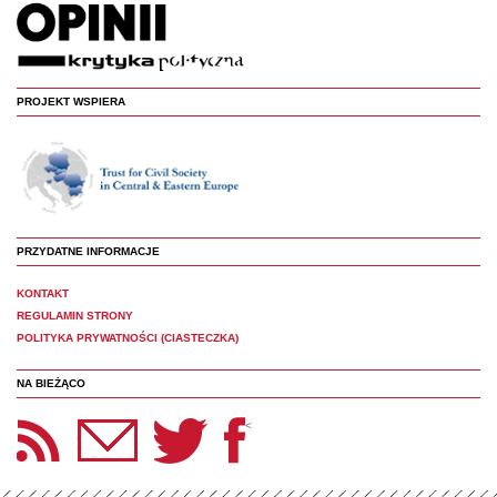
PROJEKT WSPIERA
PRZYDATNE INFORMACJE
KONTAKT
REGULAMIN STRONY
POLITYKA PRYWATNOŚCI (CIASTECZKA)
NA BIEŻĄCO
etter Panoptyka
Twitter
Facebook
<