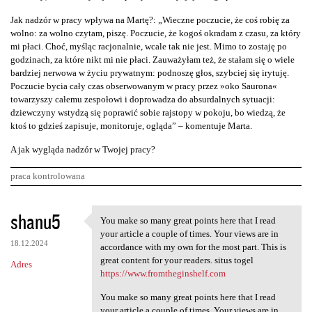
Jak nadzór w pracy wpływa na Martę?: „Wieczne poczucie, że coś robię za
wolno: za wolno czytam, piszę. Poczucie, że kogoś okradam z czasu, za który
mi płaci. Choć, myśląc racjonalnie, wcale tak nie jest. Mimo to zostaję po
godzinach, za które nikt mi nie płaci. Zauważyłam też, że stałam się o wiele
bardziej nerwowa w życiu prywatnym: podnoszę głos, szybciej się irytuję.
Poczucie bycia cały czas obserwowanym w pracy przez »oko Saurona«
towarzyszy całemu zespołowi i doprowadza do absurdalnych sytuacji:
dziewczyny wstydzą się poprawić sobie rajstopy w pokoju, bo wiedzą, że
ktoś to gdzieś zapisuje, monitoruje, ogląda” – komentuje Marta.
A jak wygląda nadzór w Twojej pracy?
praca kontrolowana
K
shanu5
You make so many great points here that I read
You make so many great points
o
your article a couple of times. Your views are in
18.12.2024
m
accordance with my own for the most part. This is
great content for your readers. situs togel
Adres
e
https://www.fromtheginshelf.com
n
You make so many great points here that I read
t
your article a couple of times. Your views are in