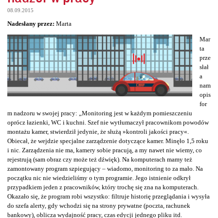
08.09.2015
Nadesłany przez:
Marta
Mar
ta
prze
słał
a
nam
opis
for
m nadzoru w swojej pracy: „Monitoring jest w każdym pomieszczeniu
oprócz łazienki, WC i kuchni. Szef nie wytłumaczył pracownikom powodów
montażu kamer, stwierdził jedynie, że służą »kontroli jakości pracy«.
Obiecał, że wejdzie specjalne zarządzenie dotyczące kamer. Minęło 1,5 roku
i nic. Zarządzenia nie ma, kamery sobie pracują, a my nawet nie wiemy, co
rejestrują (sam obraz czy może też dźwięk). Na komputerach mamy też
zamontowany program szpiegujący – wiadomo, monitoring to za mało. Na
początku nic nie wiedzieliśmy o tym programie. Jego istnienie odkrył
przypadkiem jeden z pracowników, który trochę się zna na komputerach.
Okazało się, że program robi wszystko: filtruje historię przeglądania i wysyła
do szefa alerty, gdy wchodzi się na strony prywatne (poczta, rachunek
bankowy), oblicza wydajność pracy, czas edycji jednego pliku itd.