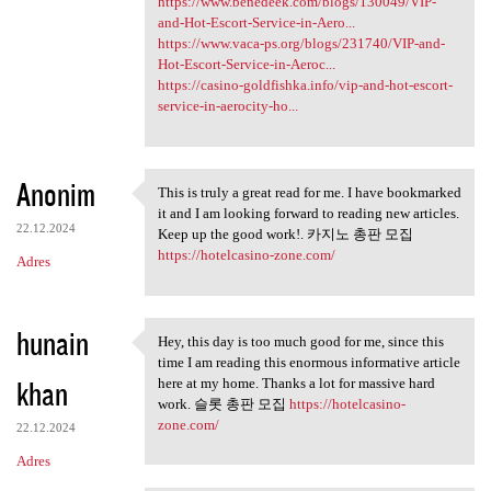
https://www.benedeek.com/blogs/130049/VIP-
and-Hot-Escort-Service-in-Aero...
https://www.vaca-ps.org/blogs/231740/VIP-and-
Hot-Escort-Service-in-Aeroc...
https://casino-goldfishka.info/vip-and-hot-escort-
service-in-aerocity-ho...
Anonim
This is truly a great read for me. I have bookmarked
This is truly a great read
it and I am looking forward to reading new articles.
22.12.2024
Keep up the good work!. 카지노 총판 모집
https://hotelcasino-zone.com/
Adres
hunain
Hey, this day is too much good for me, since this
Hey, this day is too much
time I am reading this enormous informative article
khan
here at my home. Thanks a lot for massive hard
work. 슬롯 총판 모집
https://hotelcasino-
zone.com/
22.12.2024
Adres