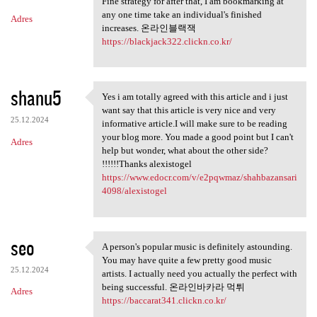
Fine strategy for after that, I am bookmarking at
any one time take an individual's finished
Adres
increases. 온라인블랙잭
https://blackjack322.clickn.co.kr/
shanu5
Yes i am totally agreed with this article and i just
Yes i am totally agreed with
want say that this article is very nice and very
25.12.2024
informative article.I will make sure to be reading
your blog more. You made a good point but I can't
Adres
help but wonder, what about the other side?
!!!!!!Thanks alexistogel
https://www.edocr.com/v/e2pqwmaz/shahbazansari
4098/alexistogel
seo
A person's popular music is definitely astounding.
A person's popular music is
You may have quite a few pretty good music
25.12.2024
artists. I actually need you actually the perfect with
being successful. 온라인바카라 먹튀
Adres
https://baccarat341.clickn.co.kr/