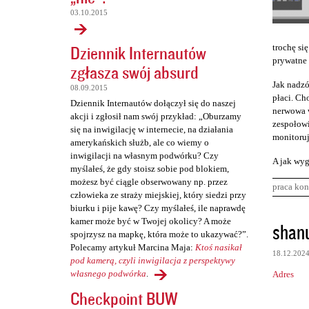
03.10.2015
Dziennik Internautów
trochę się
prywatne 
zgłasza swój absurd
Jak nadzó
08.09.2015
płaci. Cho
Dziennik Internautów dołączył się do naszej
nerwowa w
akcji i zgłosił nam swój przykład: „Oburzamy
zespołowi
się na inwigilację w internecie, na działania
monitoruj
amerykańskich służb, ale co wiemy o
inwigilacji na własnym podwórku? Czy
A jak wyg
myślałeś, że gdy stoisz sobie pod blokiem,
możesz być ciągle obserwowany np. przez
praca kon
człowieka ze straży miejskiej, który siedzi przy
biurku i pije kawę? Czy myślałeś, ile naprawdę
K
kamer może być w Twojej okolicy? A może
shan
spojrzysz na mapkę, która może to ukazywać?”.
o
Polecamy artykuł Marcina Maja:
Ktoś nasikał
18.12.202
m
pod kamerą, czyli inwigilacja z perspektywy
własnego podwórka
.
Adres
e
Checkpoint BUW
n