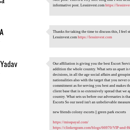
Nice post! This is a very
informative post. Lessinvest.com
https://lessinv
4
A
Thanks for taking the time to discuss this, I feel 
Thanks for taking the time to
Lessinvest.com
https://lessinvest.com
4
 Yadav
Our affiliation is giving you the best Escort Servi
Our affiliation is giving you
addition the whole country. What sets us apart is
4
decisions, in all the age social affairs and group
nationalities also with the target that you never
commitment as for serving you best and makes th
client base that is so extensively spread that we
country. What sets us before our adversaries is tha
Escorts So our need isn't an unbelievable measure o
new friends colony escorts || green park escorts
https://misspayal.com/
https://clinkergram.com/blogs/66970/VIP-and-Hot