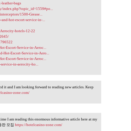
-leather-bags
y/index.php?topic_id=1559#po...
interceptors/1500-Grease...
nd-hot-escort-service-in-...
-Aerocity-hotels-12-22
32645/
=1796522
ot-Escort-Service-in-Aeroc...
-Hot-Escort-Service-in-Aero...
ot-Escort-Service-in-Aeroc...
service-in-aerocity-ho...
ked it and I am looking forward to reading new articles. Keep
telcasino-zone.com/
 time I am reading this enormous informative article here at my
 슬롯 총판 모집
https://hotelcasino-zone.com/