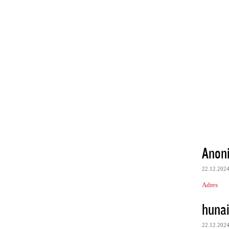
Anon
22.12.202
Adres
huna
22.12.202