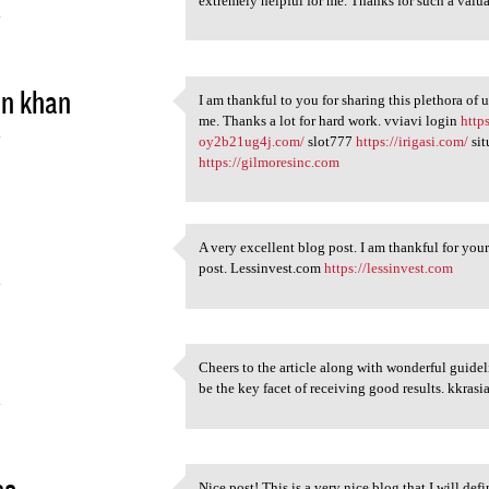
extremely helpful for me. Thanks for such a va
4
in khan
I am thankful to you for sharing this plethora of 
I am thankful to you for
me. Thanks a lot for hard work. vviavi login
http
4
oy2b21ug4j.com/
slot777
https://irigasi.com/
sit
https://gilmoresinc.com
A very excellent blog post. I am thankful for your
A very excellent blog post. I
post. Lessinvest.com
https://lessinvest.com
4
Cheers to the article along with wonderful guideli
Cheers to the article along
be the key facet of receiving good results. kkrasi
4
sa
Nice post! This is a very nice blog that I will de