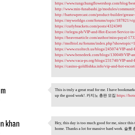
https://www.tungchungflowershop.com/blog/best
http://www.min-funabashi.jp/modules/communit
http://bartowprecast.com/product-builder/grease-
https://myworldgo.com/forums/topic/187821/vip-a
https://curlybrackets.com/posts/43243#0
https://telegra.ph/VIP-and-Hot-Escort-Service-in
https://heavenarticle.com/author/miss-payal-17
http://molbiol.ru/forums/index.php?showtopic
https://www.exoltech.us/blogs/245074/VIP-and-H
https://www.benedeek.com/blogs/130049/VIP-and
https://www.vaca-ps.org/blogs/231740/VIP-and-H
https://casino-goldfishka.info/vip-and-hot-escort-
im
This is truly a great read for me. I have bookmar
This is truly a great read
up the good work!. 카지노 총판 모집
https://ho
4
in khan
Hey, this day is too much good for me, since this
Hey, this day is too much
home. Thanks a lot for massive hard work.
4