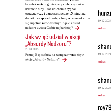
kawałek metalu gdzieś przy ciele, czy coś w
kształcie tuby – raz uruchamia sygnał
huna
ostrzegawczy i oznacza stracone 15 minut na
dodatkowe sprawdzenie, a innym razem okazuje
19.12.202
się zupełnie niewidzialny”. A jaki absurd
nadzoru uwiera Ciebie najbardziej?
Adres
Jak wziąć udział w akcji
„Absurdy Nadzoru"?
shan
25.08.2015
19.12.202
Poznaj 5 sposobów na zaangażowanie się w
akcję „Absurdy Nadzoru".
Adres
shan
19.12.202
Adres
roy7