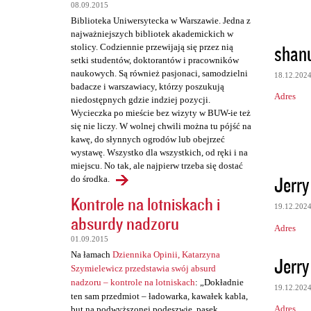
t
08.09.2015
Biblioteka Uniwersytecka w Warszawie. Jedna z
a
najważniejszych bibliotek akademickich w
r
shan
stolicy. Codziennie przewijają się przez nią
setki studentów, doktorantów i pracowników
z
naukowych. Są również pasjonaci, samodzielni
18.12.202
e
badacze i warszawiacy, którzy poszukują
Adres
niedostępnych gdzie indziej pozycji.
Wycieczka po mieście bez wizyty w BUW-ie też
się nie liczy. W wolnej chwili można tu pójść na
kawę, do słynnych ogrodów lub obejrzeć
wystawę. Wszystko dla wszystkich, od ręki i na
miejscu. No tak, ale najpierw trzeba się dostać
Jerry
do środka.
Kontrole na lotniskach i
19.12.202
absurdy nadzoru
Adres
01.09.2015
Na łamach
Dziennika Opinii, Katarzyna
Jerry
Szymielewicz przedstawia swój absurd
nadzoru – kontrole na lotniskach
: „Dokładnie
19.12.202
ten sam przedmiot – ładowarka, kawałek kabla,
Adres
but na podwyższonej podeszwie, pasek,