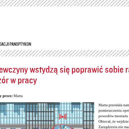
Przejdź
do
treści
DACJI PANOPTYKON
ewczyny wstydzą się poprawić sobie ra
ór w pracy
5
y przez:
Marta
Marta przesłała na
pomieszczeniu opró
powodów montażu kam
Obiecał, że wejdzie
Zarządzenia nie ma,