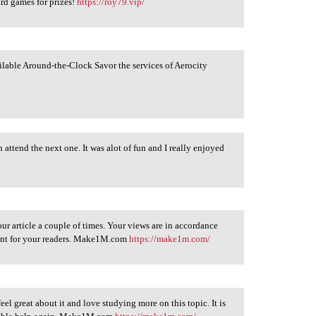
rd games for prizes!
https://roy79.vip/
ailable Around-the-Clock Savor the services of Aerocity
n attend the next one. It was alot of fun and I really enjoyed
ur article a couple of times. Your views are in accordance
ntent for your readers. Make1M.com
https://make1m.com/
feel great about it and love studying more on this topic. It is