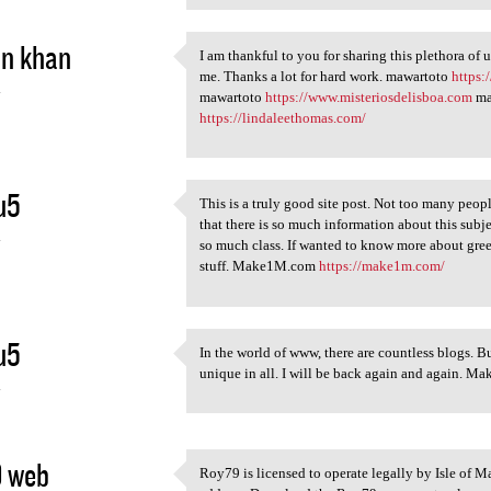
in khan
I am thankful to you for sharing this plethora of 
I am thankful to you for
me. Thanks a lot for hard work. mawartoto
https:
4
mawartoto
https://www.misteriosdelisboa.com
ma
https://lindaleethomas.com/
u5
This is a truly good site post. Not too many peop
This is a truly good site
that there is so much information about this sub
4
so much class. If wanted to know more about gre
stuff. Make1M.com
https://make1m.com/
u5
In the world of www, there are countless blogs. Bu
In the world of www, there
unique in all. I will be back again and again. 
4
9 web
Roy79 is licensed to operate legally by Isle of M
Roy79 is licensed to operate