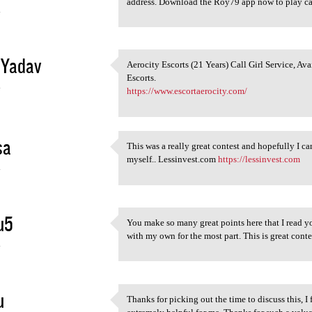
address. Download the Roy79 app now to play ca
4
 Yadav
Aerocity Escorts (21 Years) Call Girl Service, Av
Aerocity Escorts (21 Years)
Escorts.
4
https://www.escortaerocity.com/
sa
This was a really great contest and hopefully I ca
This was a really great
myself.. Lessinvest.com
https://lessinvest.com
4
u5
You make so many great points here that I read yo
You make so many great points
with my own for the most part. This is great co
4
u
Thanks for picking out the time to discuss this, I 
Thanks for picking out the