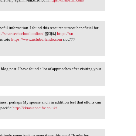
luable help again. Make1M.com
https://make1m.com/
useful information. I found this resource utmost beneficial for
s://smarttechschool.online/
롤대리
https://xn--
us toto
https://www.ucluborlando.com
slot777
 blog post. I have found a lot of approaches after visiting your
nes.. perhaps My spouse and i in addition feel that efforts can
apacific
http://kkrasiapacific.co.uk/
finitively come back to more times this year! Thanks for