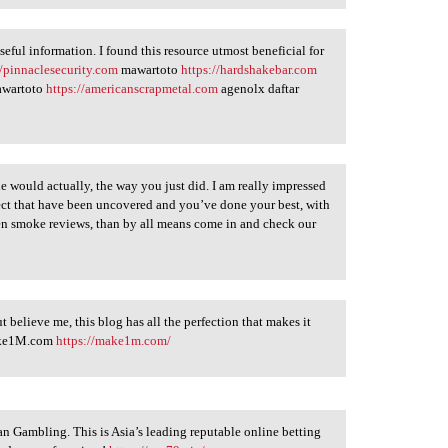
useful information. I found this resource utmost beneficial for
//pinnaclesecurity.com
mawartoto
https://hardshakebar.com
wartoto
https://americanscrapmetal.com
agenolx daftar
le would actually, the way you just did. I am really impressed
ject that have been uncovered and you’ve done your best, with
en smoke reviews, than by all means come in and check our
t believe me, this blog has all the perfection that makes it
Make1M.com
https://make1m.com/
an Gambling. This is Asia’s leading reputable online betting