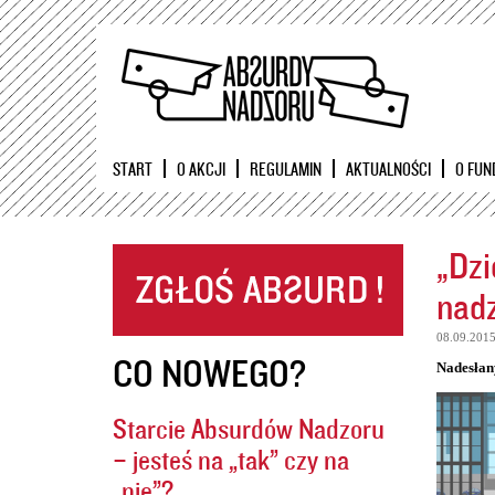
START
O AKCJI
REGULAMIN
AKTUALNOŚCI
O FUN
„Dzi
nadz
08.09.201
CO NOWEGO?
Nadesłan
Starcie Absurdów Nadzoru
– jesteś na „tak” czy na
„nie”?