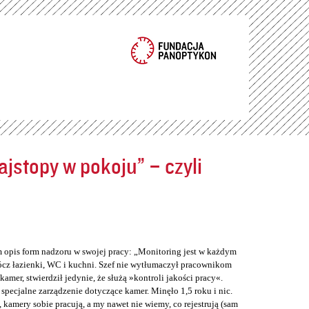
jstopy w pokoju” – czyli
m opis form nadzoru w swojej pracy: „Monitoring jest w każdym
cz łazienki, WC i kuchni. Szef nie wytłumaczył pracownikom
er, stwierdził jedynie, że służą »kontroli jakości pracy«.
 specjalne zarządzenie dotyczące kamer. Minęło 1,5 roku i nic.
 kamery sobie pracują, a my nawet nie wiemy, co rejestrują (sam