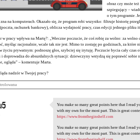
obraz czy może te
szpiegujący – wiad
o tym programie. J
 zna na komputerach. Okazało się, że program robi wszystko: filtruje historię przeg
(poczta, rachunek bankowy), oblicza wydajność pracy, czas edycji jednego pliku it
r w pracy wpływa na Martę?: „Wieczne poczucie, że coś robię za wolno: za wolno c
ć, myśląc racjonalnie, wcale tak nie jest. Mimo to zostaję po godzinach, za które n
 życiu prywatnym: podnoszę głos, szybciej się irytuję. Poczucie bycia cały cza
 i doprowadza do absurdalnych sytuacji: dziewczyny wstydzą się poprawić sobie raj
e, ogląda” – komentuje Marta.
ląda nadzór w Twojej pracy?
trolowana
u5
You make so many great points here that I read yo
You make so many great points
with my own for the most part. This is great conten
4
https://www.fromtheginshelf.com
You make so many great points here that I read yo
with my own for the most part. This is great conten
https://www.fromtheginshelf.com