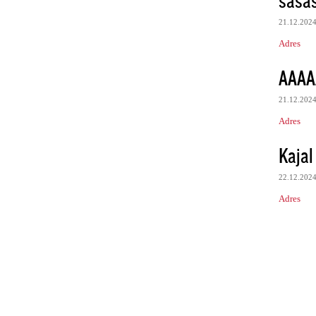
21.12.202
Adres
AAAA
21.12.202
Adres
Kajal
22.12.202
Adres