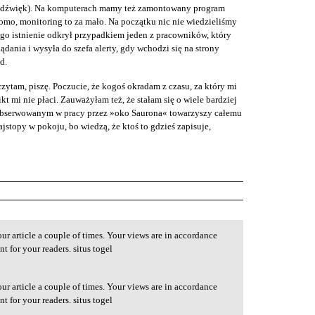
ż dźwięk). Na komputerach mamy też zamontowany program
omo, monitoring to za mało. Na początku nic nie wiedzieliśmy
ego istnienie odkrył przypadkiem jeden z pracowników, który
lądania i wysyła do szefa alerty, gdy wchodzi się na strony
d.
zytam, piszę. Poczucie, że kogoś okradam z czasu, za który mi
ikt mi nie płaci. Zauważyłam też, że stałam się o wiele bardziej
s obserwowanym w pracy przez »oko Saurona« towarzyszy całemu
stopy w pokoju, bo wiedzą, że ktoś to gdzieś zapisuje,
ur article a couple of times. Your views are in accordance
t for your readers. situs togel
ur article a couple of times. Your views are in accordance
t for your readers. situs togel