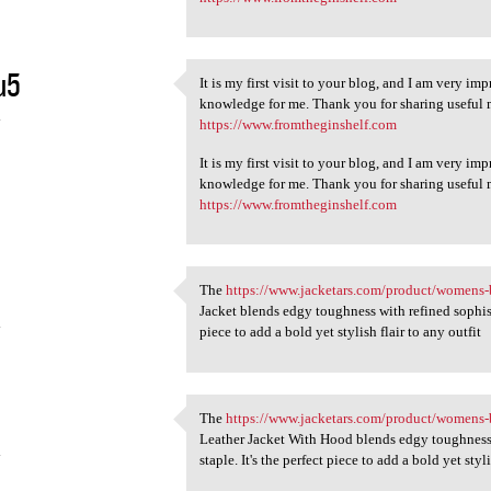
u5
It is my first visit to your blog, and I am very im
It is my first visit to your
knowledge for me. Thank you for sharing useful ma
4
https://www.fromtheginshelf.com
It is my first visit to your blog, and I am very im
knowledge for me. Thank you for sharing useful ma
https://www.fromtheginshelf.com
The
https://www.jacketars.com/product/womens-b
The https://www.jacketars.com
Jacket blends edgy toughness with refined sophisti
4
piece to add a bold yet stylish flair to any outfit
The
https://www.jacketars.com/product/womens-bl
The https://www.jacketars.com
Leather Jacket With Hood blends edgy toughness w
4
staple. It's the perfect piece to add a bold yet styli