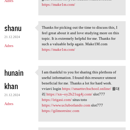
Adres
https://make1m.com/
shanu
Thanks for picking out the time to discuss this, I
Thanks for picking out the
feel great about it and love studying more on this
21.12.2024
topic. It is extremely helpful for me. Thanks for
such a valuable help again. Make1M.com
Adres
https://make1m.com/
hunain
I am thankful to you for sharing this plethora of
I am thankful to you for
useful information. I found this resource utmost
khan
beneficial for me. Thanks a lot for hard work.
vviavi login
https://smarttechschool.online/
롤대
리
https://xn--oy2b21ug4j.com/
slot777
21.12.2024
https://irigasi.com/
situs toto
Adres
https://www.ucluborlando.com
slot777
https://gilmoresinc.com