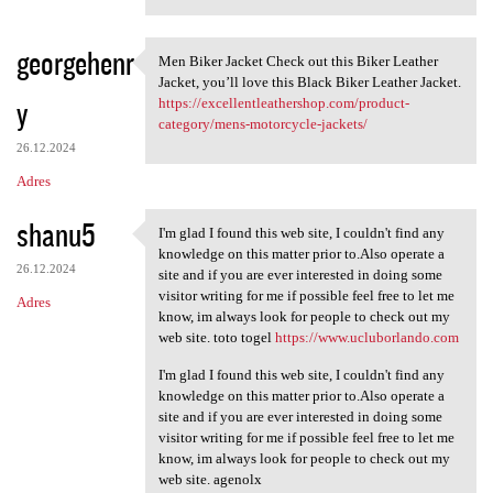
georgehenr
Men Biker Jacket Check out this Biker Leather
Men Biker Jacket Check out
Jacket, you’ll love this Black Biker Leather Jacket.
y
https://excellentleathershop.com/product-
category/mens-motorcycle-jackets/
26.12.2024
Adres
shanu5
I'm glad I found this web site, I couldn't find any
I'm glad I found this web
knowledge on this matter prior to.Also operate a
26.12.2024
site and if you are ever interested in doing some
visitor writing for me if possible feel free to let me
Adres
know, im always look for people to check out my
web site. toto togel
https://www.ucluborlando.com
I'm glad I found this web site, I couldn't find any
knowledge on this matter prior to.Also operate a
site and if you are ever interested in doing some
visitor writing for me if possible feel free to let me
know, im always look for people to check out my
web site. agenolx