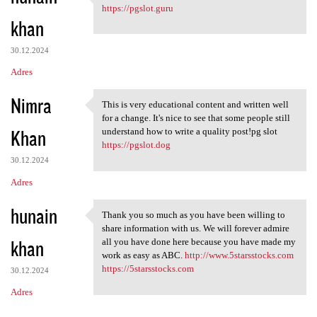
I appreciated your work very
https://pgslot.guru
khan
30.12.2024
Adres
Nimra
This is very educational content and written well
This is very educational
for a change. It's nice to see that some people still
Khan
understand how to write a quality post!pg slot
https://pgslot.dog
30.12.2024
Adres
hunain
Thank you so much as you have been willing to
Thank you so much as you have
share information with us. We will forever admire
khan
all you have done here because you have made my
work as easy as ABC.
http://www.5starsstocks.com
https://5starsstocks.com
30.12.2024
Adres