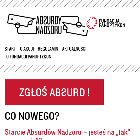
Przejdź
do
treści
START
O AKCJI
REGULAMIN
AKTUALNOŚCI
O FUNDACJI PANOPTYKON
CO NOWEGO?
Starcie Absurdów Nadzoru – jesteś na „tak”