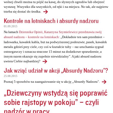
wolnej chwili można tu pójść na kawę, do słynnych ogrodów lub obejrzeć
wystawę. Wszystko dla wszystkich, od ręki i na miejscu. No tak, ale najpierw
trzeba się dostać do środka.
Kontrole na lotniskach i absurdy nadzoru
01.09.2015
Na łamach
Dziennika Opinii, Katarzyna Szymielewicz przedstawia swój
absurd nadzoru – kontrole na lotniskach
: „Dokładnie ten sam przedmiot –
ładowarka, kawałek kabla, but na podwyższonej podeszwie, pasek, kawałek
metalu gdzieś przy ciele, czy coś w kształcie tuby – raz uruchamia sygnał
ostrzegawczy i oznacza stracone 15 minut na dodatkowe sprawdzenie, a
innym razem okazuje się zupełnie niewidzialny”. A jaki absurd nadzoru
uwiera Ciebie najbardziej?
Jak wziąć udział w akcji „Absurdy Nadzoru"?
25.08.2015
Poznaj 5 sposobów na zaangażowanie się w akcję „Absurdy Nadzoru".
„Dziewczyny wstydzą się poprawić
sobie rajstopy w pokoju” – czyli
nadzór w pracy