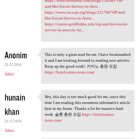
https://www.benedeek.com/blogs/130049/VIP-
and-Hot-Escort-Service-in-Aero...
https://www.vaca-ps.org/blogs/231740/VIP-and-
Hot-Escort-Service-in-Aeroc...
https://casino-goldfishka.info/vip-and-hot-escort-
service-in-aerocity-ho...
Anonim
This is truly a great read for me. I have bookmarked
This is truly a great read
it and I am looking forward to reading new articles.
22.12.2024
Keep up the good work!. 카지노 총판 모집
https://hotelcasino-zone.com/
Adres
hunain
Hey, this day is too much good for me, since this
Hey, this day is too much
time I am reading this enormous informative article
khan
here at my home. Thanks a lot for massive hard
work. 슬롯 총판 모집
https://hotelcasino-
zone.com/
22.12.2024
Adres