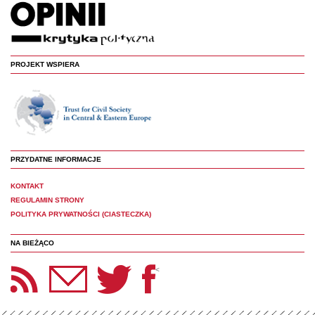
PROJEKT WSPIERA
PRZYDATNE INFORMACJE
KONTAKT
REGULAMIN STRONY
POLITYKA PRYWATNOŚCI (CIASTECZKA)
NA BIEŻĄCO
etter Panoptyka
Twitter
Facebook
<