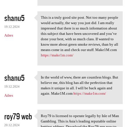
shanu5
This is a truly good site post. Not too many people
This is a truly good site
would actually, the way you just did. I am really
19.12.2024
impressed that there is so much information about
this subject that have been uncovered and you’ve
Adres
done your best, with so much class. If wanted to
know more about green smoke reviews, than by all
means come in and check our stuff. Make1M.com
https://make1m.com/
shanu5
In the world of www, there are countless blogs. But
In the world of www, there
believe me, this blog has all the perfection that
19.12.2024
makes it unique in all. I will be back again and
again. Make1M.com
https://make1m.com/
Adres
roy79 web
Roy79 is licensed to operate legally by Isle of Man
Roy79 is licensed to operate
Gambling. This is Asia’s leading reputable online
20.12.2024
betting address. Download the Roy79 app now to