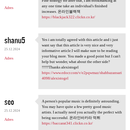
Fine strategy for after that, I am bookmarking at
any one time take an individual's finished
Adres
increases. 온라인블랙잭
https://blackjack322.clickn.co.kr/
shanu5
Yes i am totally agreed with this article and i just
Yes i am totally agreed with
want say that this article is very nice and very
25.12.2024
informative article.I will make sure to be reading
your blog more. You made a good point but I can't
Adres
help but wonder, what about the other side?
!!!!!!Thanks alexistogel
https://www.edocr.com/v/e2pqwmaz/shahbazansari
4098/alexistogel
seo
A person's popular music is definitely astounding.
A person's popular music is
You may have quite a few pretty good music
25.12.2024
artists. I actually need you actually the perfect with
being successful. 온라인바카라 먹튀
Adres
https://baccarat341.clickn.co.kr/