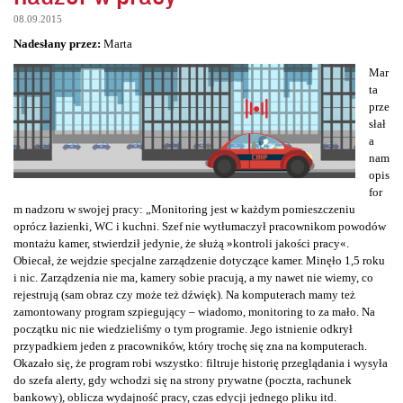
08.09.2015
Nadesłany przez:
Marta
Mar
ta
prze
słał
a
nam
opis
for
m nadzoru w swojej pracy: „Monitoring jest w każdym pomieszczeniu
oprócz łazienki, WC i kuchni. Szef nie wytłumaczył pracownikom powodów
montażu kamer, stwierdził jedynie, że służą »kontroli jakości pracy«.
Obiecał, że wejdzie specjalne zarządzenie dotyczące kamer. Minęło 1,5 roku
i nic. Zarządzenia nie ma, kamery sobie pracują, a my nawet nie wiemy, co
rejestrują (sam obraz czy może też dźwięk). Na komputerach mamy też
zamontowany program szpiegujący – wiadomo, monitoring to za mało. Na
początku nic nie wiedzieliśmy o tym programie. Jego istnienie odkrył
przypadkiem jeden z pracowników, który trochę się zna na komputerach.
Okazało się, że program robi wszystko: filtruje historię przeglądania i wysyła
do szefa alerty, gdy wchodzi się na strony prywatne (poczta, rachunek
bankowy), oblicza wydajność pracy, czas edycji jednego pliku itd.