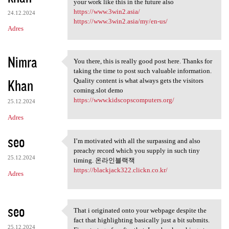
your work like this in the future also
https://www.3win2.asia/
24.12.2024
https://www.3win2.asia/my/en-us/
Adres
Nimra
You there, this is really good post here. Thanks for
You there, this is really
taking the time to post such valuable information.
Khan
Quality content is what always gets the visitors
coming.slot demo
https://www.kidscopscomputers.org/
25.12.2024
Adres
seo
I’m motivated with all the surpassing and also
I’m motivated with all the
preachy record which you supply in such tiny
25.12.2024
timing. 온라인블랙잭
https://blackjack322.clickn.co.kr/
Adres
seo
That i originated onto your webpage despite the
That i originated onto your
fact that highlighting basically just a bit submits.
25.12.2024