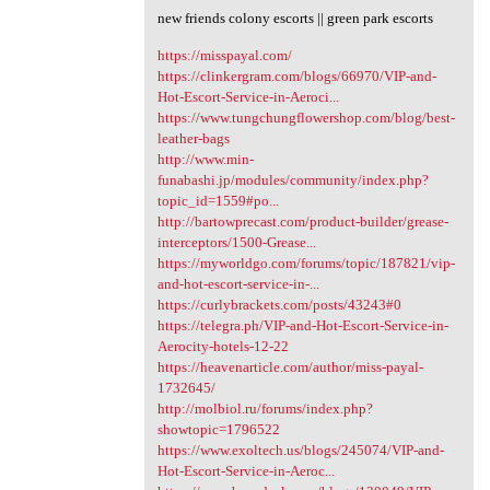
new friends colony escorts || green park escorts
https://misspayal.com/
https://clinkergram.com/blogs/66970/VIP-and-
Hot-Escort-Service-in-Aeroci...
https://www.tungchungflowershop.com/blog/best-
leather-bags
http://www.min-
funabashi.jp/modules/community/index.php?
topic_id=1559#po...
http://bartowprecast.com/product-builder/grease-
interceptors/1500-Grease...
https://myworldgo.com/forums/topic/187821/vip-
and-hot-escort-service-in-...
https://curlybrackets.com/posts/43243#0
https://telegra.ph/VIP-and-Hot-Escort-Service-in-
Aerocity-hotels-12-22
https://heavenarticle.com/author/miss-payal-
1732645/
http://molbiol.ru/forums/index.php?
showtopic=1796522
https://www.exoltech.us/blogs/245074/VIP-and-
Hot-Escort-Service-in-Aeroc...