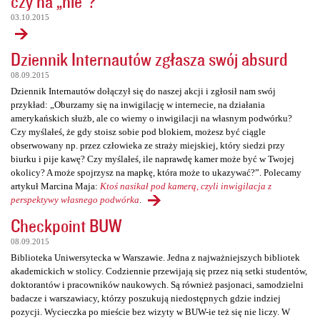
czy na „nie”?
03.10.2015
Dziennik Internautów zgłasza swój absurd
08.09.2015
Dziennik Internautów dołączył się do naszej akcji i zgłosił nam swój
przykład: „Oburzamy się na inwigilację w internecie, na działania
amerykańskich służb, ale co wiemy o inwigilacji na własnym podwórku?
Czy myślałeś, że gdy stoisz sobie pod blokiem, możesz być ciągle
obserwowany np. przez człowieka ze straży miejskiej, który siedzi przy
biurku i pije kawę? Czy myślałeś, ile naprawdę kamer może być w Twojej
okolicy? A może spojrzysz na mapkę, która może to ukazywać?”. Polecamy
artykuł Marcina Maja:
Ktoś nasikał pod kamerą, czyli inwigilacja z
perspektywy własnego podwórka
.
Checkpoint BUW
08.09.2015
Biblioteka Uniwersytecka w Warszawie. Jedna z najważniejszych bibliotek
akademickich w stolicy. Codziennie przewijają się przez nią setki studentów,
doktorantów i pracowników naukowych. Są również pasjonaci, samodzielni
badacze i warszawiacy, którzy poszukują niedostępnych gdzie indziej
pozycji. Wycieczka po mieście bez wizyty w BUW-ie też się nie liczy. W