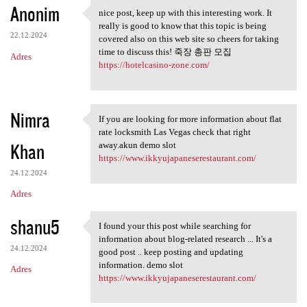
Anonim
nice post, keep up with this interesting work. It
nice post, keep up with this
really is good to know that this topic is being
22.12.2024
covered also on this web site so cheers for taking
time to discuss this! 죽장 총판 모집
Adres
https://hotelcasino-zone.com/
Nimra
If you are looking for more information about flat
If you are looking for more
rate locksmith Las Vegas check that right
Khan
away.akun demo slot
https://www.ikkyujapaneserestaurant.com/
24.12.2024
Adres
shanu5
I found your this post while searching for
I found your this post while
information about blog-related research ... It's a
24.12.2024
good post .. keep posting and updating
information. demo slot
Adres
https://www.ikkyujapaneserestaurant.com/