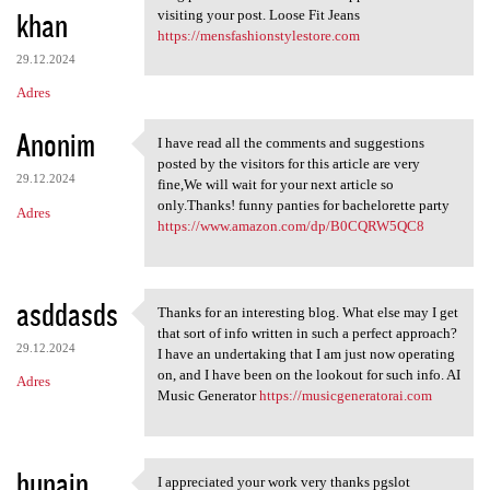
khan
visiting your post. Loose Fit Jeans
https://mensfashionstylestore.com
29.12.2024
Adres
Anonim
I have read all the comments and suggestions
I have read all the comments
posted by the visitors for this article are very
29.12.2024
fine,We will wait for your next article so
only.Thanks! funny panties for bachelorette party
Adres
https://www.amazon.com/dp/B0CQRW5QC8
asddasds
Thanks for an interesting blog. What else may I get
Thanks for an interesting
that sort of info written in such a perfect approach?
29.12.2024
I have an undertaking that I am just now operating
on, and I have been on the lookout for such info. AI
Adres
Music Generator
https://musicgeneratorai.com
hunain
I appreciated your work very thanks pgslot