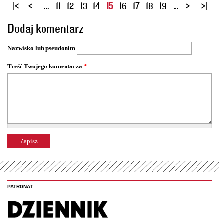
S
…
11
12
13
14
15
16
17
18
19
…
t
Dodaj komentarz
r
o
Nazwisko lub pseudonim
n
y
Treść Twojego komentarza
*
PATRONAT