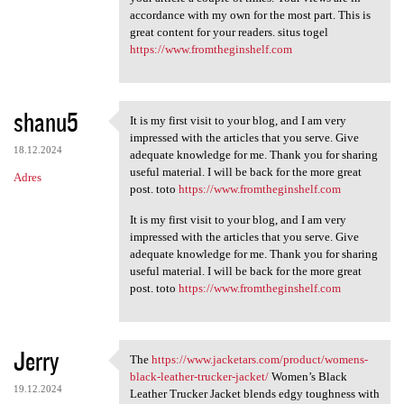
accordance with my own for the most part. This is
a
great content for your readers. situs togel
r
https://www.fromtheginshelf.com
z
e
shanu5
It is my first visit to your blog, and I am very
It is my first visit to your
impressed with the articles that you serve. Give
18.12.2024
adequate knowledge for me. Thank you for sharing
useful material. I will be back for the more great
Adres
post. toto
https://www.fromtheginshelf.com
It is my first visit to your blog, and I am very
impressed with the articles that you serve. Give
adequate knowledge for me. Thank you for sharing
useful material. I will be back for the more great
post. toto
https://www.fromtheginshelf.com
Jerry
The
https://www.jacketars.com/product/womens-
The https://www.jacketars.com
black-leather-trucker-jacket/
Women’s Black
19.12.2024
Leather Trucker Jacket blends edgy toughness with