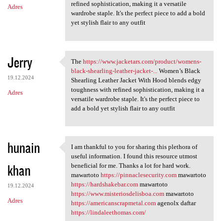
refined sophistication, making it a versatile
Adres
wardrobe staple. It's the perfect piece to add a bold
yet stylish flair to any outfit
Jerry
The
https://www.jacketars.com/product/womens-
The https://www.jacketars.com
black-shearling-leather-jacket-...
Women’s Black
19.12.2024
Shearling Leather Jacket With Hood blends edgy
toughness with refined sophistication, making it a
Adres
versatile wardrobe staple. It's the perfect piece to
add a bold yet stylish flair to any outfit
hunain
I am thankful to you for sharing this plethora of
I am thankful to you for
useful information. I found this resource utmost
khan
beneficial for me. Thanks a lot for hard work.
mawartoto
https://pinnaclesecurity.com
mawartoto
https://hardshakebar.com
mawartoto
19.12.2024
https://www.misteriosdelisboa.com
mawartoto
Adres
https://americanscrapmetal.com
agenolx daftar
https://lindaleethomas.com/