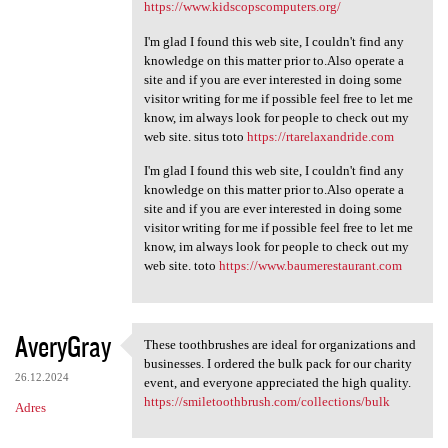
https://www.kidscopscomputers.org/
I'm glad I found this web site, I couldn't find any
knowledge on this matter prior to.Also operate a
site and if you are ever interested in doing some
visitor writing for me if possible feel free to let me
know, im always look for people to check out my
web site. situs toto
https://rtarelaxandride.com
I'm glad I found this web site, I couldn't find any
knowledge on this matter prior to.Also operate a
site and if you are ever interested in doing some
visitor writing for me if possible feel free to let me
know, im always look for people to check out my
web site. toto
https://www.baumerestaurant.com
AveryGray
These toothbrushes are ideal for organizations and
These toothbrushes are ideal
businesses. I ordered the bulk pack for our charity
26.12.2024
event, and everyone appreciated the high quality.
https://smiletoothbrush.com/collections/bulk
Adres