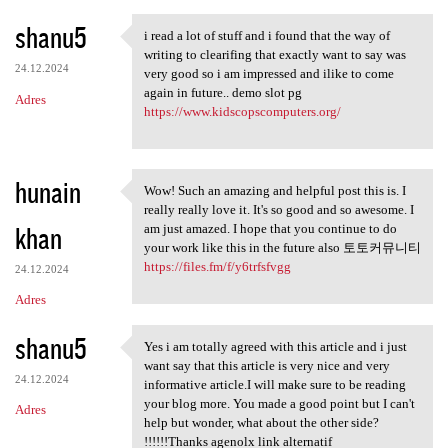
shanu5
i read a lot of stuff and i found that the way of
i read a lot of stuff and i
writing to clearifing that exactly want to say was
24.12.2024
very good so i am impressed and ilike to come
again in future.. demo slot pg
Adres
https://www.kidscopscomputers.org/
hunain
Wow! Such an amazing and helpful post this is. I
Wow! Such an amazing and
really really love it. It's so good and so awesome. I
khan
am just amazed. I hope that you continue to do
your work like this in the future also 토토커뮤니티
https://files.fm/f/y6trfsfvgg
24.12.2024
Adres
shanu5
Yes i am totally agreed with this article and i just
Yes i am totally agreed with
want say that this article is very nice and very
24.12.2024
informative article.I will make sure to be reading
your blog more. You made a good point but I can't
Adres
help but wonder, what about the other side?
!!!!!!Thanks agenolx link alternatif