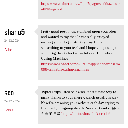
https://www.edocr.com/v/6pm7qwgo/shahbazansar
i4098/agenolx
shanu5
Pretty good post. I just stumbled upon your blog
Pretty good post. I just
and wanted to say that I have really enjoyed
24.12.2024
reading your blog posts. Any way I'll be
subscribing to your feed and I hope you post again
Adres
soon. Big thanks for the useful info. Cannabis
Curing Machines
https://www.edocr.com/v/0rx3awjq/shahbazansari4
098/cannabis-curing-machines
seo
Typical trips listed below are the ultimate way to
Typical trips listed below
many thanks to your energy, which usually is why
24.12.2024
Now i'm browsing your website each day, trying to
find fresh, intriguing details. Several, thanks! 온라
Adres
인슬롯 모음
https://onlineslots.clickn.co.kr/