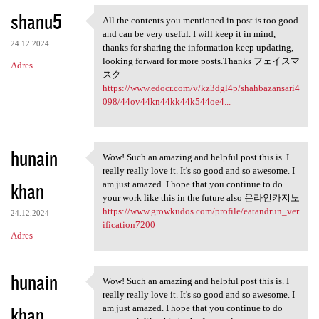
shanu5
All the contents you mentioned in post is too good
All the contents you
and can be very useful. I will keep it in mind,
24.12.2024
thanks for sharing the information keep updating,
looking forward for more posts.Thanks フェイスマ
Adres
スク
https://www.edocr.com/v/kz3dgl4p/shahbazansari4
098/44ov44kn44kk44k544oe4...
hunain
Wow! Such an amazing and helpful post this is. I
Wow! Such an amazing and
really really love it. It's so good and so awesome. I
khan
am just amazed. I hope that you continue to do
your work like this in the future also 온라인카지노
https://www.growkudos.com/profile/eatandrun_ver
24.12.2024
ification7200
Adres
hunain
Wow! Such an amazing and helpful post this is. I
Wow! Such an amazing and
really really love it. It's so good and so awesome. I
khan
am just amazed. I hope that you continue to do