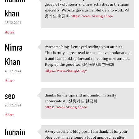
This is my first visit to
group of volunteers and new activities in the same
khan
specialty. Website gave us helpful data to work. 신
용카드 현금화
https://www.bisang.shop/
28.12.2024
Adres
Nimra
Awesome blog. I enjoyed reading your articles.
Awesome blog. I enjoyed
This is truly a great read for me. I have bookmarked
Khan
it and I am looking forward to reading new articles.
Keep up the good work!신용카드 현금화
https://www.bisang.shop/
28.12.2024
Adres
seo
thanks for the tips and information..i really
thanks for the tips and
appreciate it.. 신용카드 현금화
28.12.2024
https://www.bisang.shop/
Adres
hunain
A very excellent blog post. I am thankful for your
A very excellent blog post. I
blog post. I have found a lot of approaches after