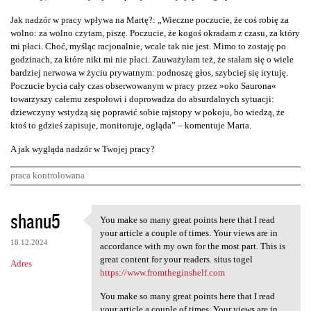
Jak nadzór w pracy wpływa na Martę?: „Wieczne poczucie, że coś robię za
wolno: za wolno czytam, piszę. Poczucie, że kogoś okradam z czasu, za który
mi płaci. Choć, myśląc racjonalnie, wcale tak nie jest. Mimo to zostaję po
godzinach, za które nikt mi nie płaci. Zauważyłam też, że stałam się o wiele
bardziej nerwowa w życiu prywatnym: podnoszę głos, szybciej się irytuję.
Poczucie bycia cały czas obserwowanym w pracy przez »oko Saurona«
towarzyszy całemu zespołowi i doprowadza do absurdalnych sytuacji:
dziewczyny wstydzą się poprawić sobie rajstopy w pokoju, bo wiedzą, że
ktoś to gdzieś zapisuje, monitoruje, ogląda” – komentuje Marta.
A jak wygląda nadzór w Twojej pracy?
praca kontrolowana
K
shanu5
You make so many great points here that I read
You make so many great points
o
your article a couple of times. Your views are in
18.12.2024
m
accordance with my own for the most part. This is
great content for your readers. situs togel
Adres
e
https://www.fromtheginshelf.com
n
You make so many great points here that I read
t
your article a couple of times. Your views are in