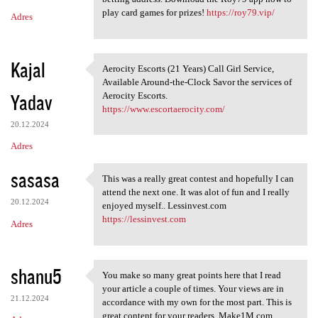
play card games for prizes!
https://roy79.vip/
Adres
Kajal
Aerocity Escorts (21 Years) Call Girl Service,
Aerocity Escorts (21 Years)
Available Around-the-Clock Savor the services of
Yadav
Aerocity Escorts.
https://www.escortaerocity.com/
20.12.2024
Adres
sasasa
This was a really great contest and hopefully I can
This was a really great
attend the next one. It was alot of fun and I really
20.12.2024
enjoyed myself.. Lessinvest.com
https://lessinvest.com
Adres
shanu5
You make so many great points here that I read
You make so many great points
your article a couple of times. Your views are in
21.12.2024
accordance with my own for the most part. This is
great content for your readers. Make1M.com