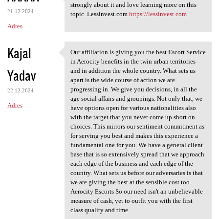
Thanks for taking the time to
strongly about it and love learning more on this
21.12.2024
topic. Lessinvest.com
https://lessinvest.com
Adres
Kajal
Our affiliation is giving you the best Escort Service
Our affiliation is giving you
in Aerocity benefits in the twin urban territories
Yadav
and in addition the whole country. What sets us
apart is the wide course of action we are
progressing in. We give you decisions, in all the
22.12.2024
age social affairs and groupings. Not only that, we
Adres
have options open for various nationalities also
with the target that you never come up short on
choices. This mirrors our sentiment commitment as
for serving you best and makes this experience a
fundamental one for you. We have a general client
base that is so extensively spread that we approach
each edge of the business and each edge of the
country. What sets us before our adversaries is that
we are giving the best at the sensible cost too.
Aerocity Escorts So our need isn't an unbelievable
measure of cash, yet to outfit you with the first
class quality and time.