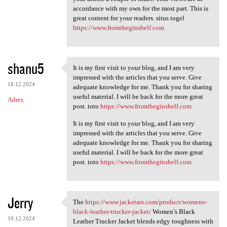
accordance with my own for the most part. This is
a
great content for your readers. situs togel
r
https://www.fromtheginshelf.com
z
e
shanu5
It is my first visit to your blog, and I am very
It is my first visit to your
impressed with the articles that you serve. Give
18.12.2024
adequate knowledge for me. Thank you for sharing
useful material. I will be back for the more great
Adres
post. toto
https://www.fromtheginshelf.com
It is my first visit to your blog, and I am very
impressed with the articles that you serve. Give
adequate knowledge for me. Thank you for sharing
useful material. I will be back for the more great
post. toto
https://www.fromtheginshelf.com
Jerry
The
https://www.jacketars.com/product/womens-
The https://www.jacketars.com
black-leather-trucker-jacket/
Women’s Black
19.12.2024
Leather Trucker Jacket blends edgy toughness with