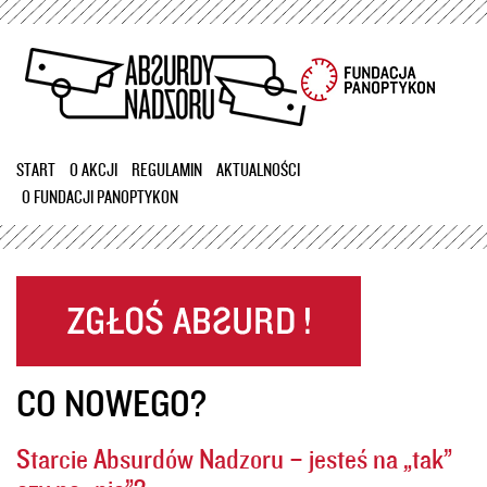
Przejdź
do
treści
START
O AKCJI
REGULAMIN
AKTUALNOŚCI
O FUNDACJI PANOPTYKON
CO NOWEGO?
Starcie Absurdów Nadzoru – jesteś na „tak”