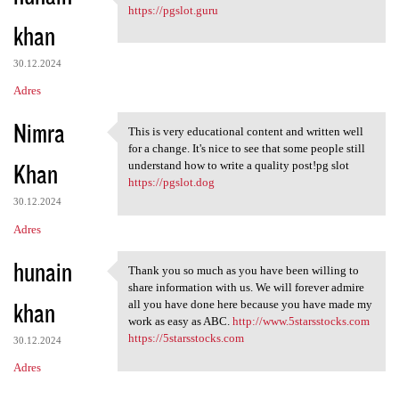
I appreciated your work very
https://pgslot.guru
khan
30.12.2024
Adres
Nimra
This is very educational content and written well
This is very educational
for a change. It's nice to see that some people still
Khan
understand how to write a quality post!pg slot
https://pgslot.dog
30.12.2024
Adres
hunain
Thank you so much as you have been willing to
Thank you so much as you have
share information with us. We will forever admire
khan
all you have done here because you have made my
work as easy as ABC.
http://www.5starsstocks.com
https://5starsstocks.com
30.12.2024
Adres