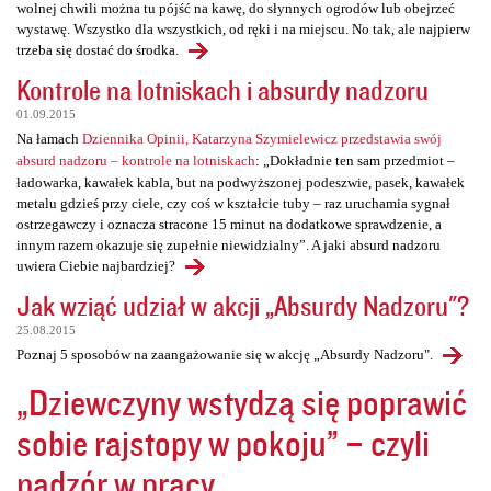
wolnej chwili można tu pójść na kawę, do słynnych ogrodów lub obejrzeć
wystawę. Wszystko dla wszystkich, od ręki i na miejscu. No tak, ale najpierw
trzeba się dostać do środka.
Kontrole na lotniskach i absurdy nadzoru
01.09.2015
Na łamach
Dziennika Opinii, Katarzyna Szymielewicz przedstawia swój
absurd nadzoru – kontrole na lotniskach
: „Dokładnie ten sam przedmiot –
ładowarka, kawałek kabla, but na podwyższonej podeszwie, pasek, kawałek
metalu gdzieś przy ciele, czy coś w kształcie tuby – raz uruchamia sygnał
ostrzegawczy i oznacza stracone 15 minut na dodatkowe sprawdzenie, a
innym razem okazuje się zupełnie niewidzialny”. A jaki absurd nadzoru
uwiera Ciebie najbardziej?
Jak wziąć udział w akcji „Absurdy Nadzoru"?
25.08.2015
Poznaj 5 sposobów na zaangażowanie się w akcję „Absurdy Nadzoru".
„Dziewczyny wstydzą się poprawić
sobie rajstopy w pokoju” – czyli
nadzór w pracy