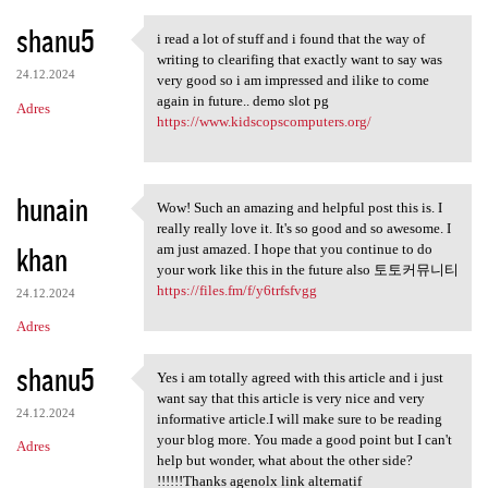
shanu5
i read a lot of stuff and i found that the way of
i read a lot of stuff and i
writing to clearifing that exactly want to say was
24.12.2024
very good so i am impressed and ilike to come
again in future.. demo slot pg
Adres
https://www.kidscopscomputers.org/
hunain
Wow! Such an amazing and helpful post this is. I
Wow! Such an amazing and
really really love it. It's so good and so awesome. I
khan
am just amazed. I hope that you continue to do
your work like this in the future also 토토커뮤니티
https://files.fm/f/y6trfsfvgg
24.12.2024
Adres
shanu5
Yes i am totally agreed with this article and i just
Yes i am totally agreed with
want say that this article is very nice and very
24.12.2024
informative article.I will make sure to be reading
your blog more. You made a good point but I can't
Adres
help but wonder, what about the other side?
!!!!!!Thanks agenolx link alternatif