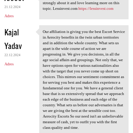
Thanks for taking the time to
strongly about it and love learning more on this
21.12.2024
topic. Lessinvest.com
https://lessinvest.com
Adres
Kajal
Our affiliation is giving you the best Escort Service
Our affiliation is giving you
in Aerocity benefits in the twin urban territories
Yadav
and in addition the whole country. What sets us
apart is the wide course of action we are
progressing in. We give you decisions, in all the
22.12.2024
age social affairs and groupings. Not only that, we
Adres
have options open for various nationalities also
with the target that you never come up short on
choices. This mirrors our sentiment commitment as
for serving you best and makes this experience a
fundamental one for you. We have a general client
base that is so extensively spread that we approach
each edge of the business and each edge of the
country. What sets us before our adversaries is that
we are giving the best at the sensible cost too.
Aerocity Escorts So our need isn't an unbelievable
measure of cash, yet to outfit you with the first
class quality and time.