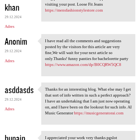
khan
visiting your post. Loose Fit Jeans
https://mensfashionstylestore.com
29.12.2024
Adres
Anonim
I have read all the comments and suggestions
I have read all the comments
posted by the visitors for this article are very
29.12.2024
fine,We will wait for your next article so
only.Thanks! funny panties for bachelorette party
Adres
https://www.amazon.com/dp/B0CQRW5QC8
asddasds
Thanks for an interesting blog. What else may I get
Thanks for an interesting
that sort of info written in such a perfect approach?
29.12.2024
I have an undertaking that I am just now operating
on, and I have been on the lookout for such info. AI
Adres
Music Generator
https://musicgeneratorai.com
hunain
I appreciated your work very thanks pgslot