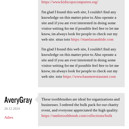
https://www.kidscopscomputers.org/
I'm glad I found this web site, I couldn't find any
knowledge on this matter prior to.Also operate a
site and if you are ever interested in doing some
visitor writing for me if possible feel free to let me
know, im always look for people to check out my
web site. situs toto
https://rtarelaxandride.com
I'm glad I found this web site, I couldn't find any
knowledge on this matter prior to.Also operate a
site and if you are ever interested in doing some
visitor writing for me if possible feel free to let me
know, im always look for people to check out my
web site. toto
https://www.baumerestaurant.com
AveryGray
These toothbrushes are ideal for organizations and
These toothbrushes are ideal
businesses. I ordered the bulk pack for our charity
26.12.2024
event, and everyone appreciated the high quality.
https://smiletoothbrush.com/collections/bulk
Adres