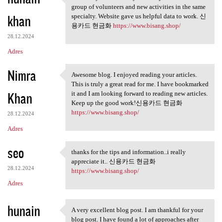
This is my first visit to
group of volunteers and new activities in the same
khan
specialty. Website gave us helpful data to work. 신
용카드 현금화
https://www.bisang.shop/
28.12.2024
Adres
Nimra
Awesome blog. I enjoyed reading your articles.
Awesome blog. I enjoyed
This is truly a great read for me. I have bookmarked
Khan
it and I am looking forward to reading new articles.
Keep up the good work!신용카드 현금화
https://www.bisang.shop/
28.12.2024
Adres
seo
thanks for the tips and information..i really
thanks for the tips and
appreciate it.. 신용카드 현금화
28.12.2024
https://www.bisang.shop/
Adres
hunain
A very excellent blog post. I am thankful for your
A very excellent blog post. I
blog post. I have found a lot of approaches after