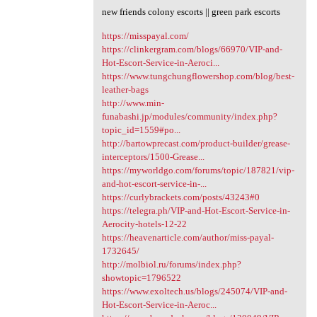
new friends colony escorts || green park escorts
https://misspayal.com/
https://clinkergram.com/blogs/66970/VIP-and-
Hot-Escort-Service-in-Aeroci...
https://www.tungchungflowershop.com/blog/best-
leather-bags
http://www.min-
funabashi.jp/modules/community/index.php?
topic_id=1559#po...
http://bartowprecast.com/product-builder/grease-
interceptors/1500-Grease...
https://myworldgo.com/forums/topic/187821/vip-
and-hot-escort-service-in-...
https://curlybrackets.com/posts/43243#0
https://telegra.ph/VIP-and-Hot-Escort-Service-in-
Aerocity-hotels-12-22
https://heavenarticle.com/author/miss-payal-
1732645/
http://molbiol.ru/forums/index.php?
showtopic=1796522
https://www.exoltech.us/blogs/245074/VIP-and-
Hot-Escort-Service-in-Aeroc...