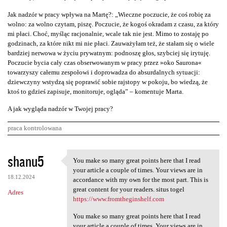
Jak nadzór w pracy wpływa na Martę?: „Wieczne poczucie, że coś robię za
wolno: za wolno czytam, piszę. Poczucie, że kogoś okradam z czasu, za który
mi płaci. Choć, myśląc racjonalnie, wcale tak nie jest. Mimo to zostaję po
godzinach, za które nikt mi nie płaci. Zauważyłam też, że stałam się o wiele
bardziej nerwowa w życiu prywatnym: podnoszę głos, szybciej się irytuję.
Poczucie bycia cały czas obserwowanym w pracy przez »oko Saurona«
towarzyszy całemu zespołowi i doprowadza do absurdalnych sytuacji:
dziewczyny wstydzą się poprawić sobie rajstopy w pokoju, bo wiedzą, że
ktoś to gdzieś zapisuje, monitoruje, ogląda” – komentuje Marta.
A jak wygląda nadzór w Twojej pracy?
praca kontrolowana
K
shanu5
You make so many great points here that I read
You make so many great points
o
your article a couple of times. Your views are in
18.12.2024
m
accordance with my own for the most part. This is
great content for your readers. situs togel
Adres
e
https://www.fromtheginshelf.com
n
You make so many great points here that I read
t
your article a couple of times. Your views are in