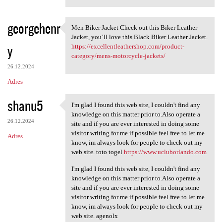
georgehenr
Men Biker Jacket Check out this Biker Leather
Men Biker Jacket Check out
Jacket, you’ll love this Black Biker Leather Jacket.
y
https://excellentleathershop.com/product-
category/mens-motorcycle-jackets/
26.12.2024
Adres
shanu5
I'm glad I found this web site, I couldn't find any
I'm glad I found this web
knowledge on this matter prior to.Also operate a
26.12.2024
site and if you are ever interested in doing some
visitor writing for me if possible feel free to let me
Adres
know, im always look for people to check out my
web site. toto togel
https://www.ucluborlando.com
I'm glad I found this web site, I couldn't find any
knowledge on this matter prior to.Also operate a
site and if you are ever interested in doing some
visitor writing for me if possible feel free to let me
know, im always look for people to check out my
web site. agenolx