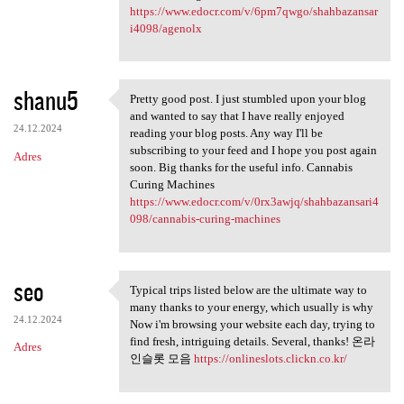
https://www.edocr.com/v/6pm7qwgo/shahbazansar
i4098/agenolx
shanu5
Pretty good post. I just stumbled upon your blog
Pretty good post. I just
and wanted to say that I have really enjoyed
24.12.2024
reading your blog posts. Any way I'll be
subscribing to your feed and I hope you post again
Adres
soon. Big thanks for the useful info. Cannabis
Curing Machines
https://www.edocr.com/v/0rx3awjq/shahbazansari4
098/cannabis-curing-machines
seo
Typical trips listed below are the ultimate way to
Typical trips listed below
many thanks to your energy, which usually is why
24.12.2024
Now i'm browsing your website each day, trying to
find fresh, intriguing details. Several, thanks! 온라
Adres
인슬롯 모음
https://onlineslots.clickn.co.kr/