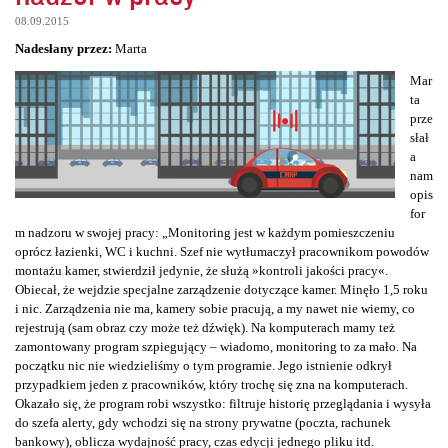
08.09.2015
Nadesłany przez:
Marta
Mar
ta
prze
słał
a
nam
opis
for
m nadzoru w swojej pracy: „Monitoring jest w każdym pomieszczeniu
oprócz łazienki, WC i kuchni. Szef nie wytłumaczył pracownikom powodów
montażu kamer, stwierdził jedynie, że służą »kontroli jakości pracy«.
Obiecał, że wejdzie specjalne zarządzenie dotyczące kamer. Minęło 1,5 roku
i nic. Zarządzenia nie ma, kamery sobie pracują, a my nawet nie wiemy, co
rejestrują (sam obraz czy może też dźwięk). Na komputerach mamy też
zamontowany program szpiegujący – wiadomo, monitoring to za mało. Na
początku nic nie wiedzieliśmy o tym programie. Jego istnienie odkrył
przypadkiem jeden z pracowników, który trochę się zna na komputerach.
Okazało się, że program robi wszystko: filtruje historię przeglądania i wysyła
do szefa alerty, gdy wchodzi się na strony prywatne (poczta, rachunek
bankowy), oblicza wydajność pracy, czas edycji jednego pliku itd.