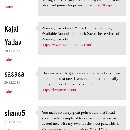
play card games for prizes!
https://roy79.vip/
Adres
Kajal
Aerocity Escorts (21 Years) Call Girl Service,
Aerocity Escorts (21 Years)
Available Around-the-Clock Savor the services of
Yadav
Aerocity Escorts.
https://www.escortaerocity.com/
20.12.2024
Adres
sasasa
This was a really great contest and hopefully I can
This was a really great
attend the next one. It was alot of fun and I really
20.12.2024
enjoyed myself.. Lessinvest.com
https://lessinvest.com
Adres
shanu5
You make so many great points here that I read
You make so many great points
your article a couple of times. Your views are in
21.12.2024
accordance with my own for the most part. This is
great content for your readers. Make1M.com