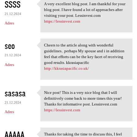
SSSS
A very excellent blog post. I am thankful for your
A very excellent blog post. I
blog post. I have found a lot of approaches after
21.12.2024
visiting your post. Lessinvest.com
https://lessinvest.com
Adres
seo
Cheers to the article along with wonderful
Cheers to the article along
guidelines.. perhaps My spouse and i in addition
21.12.2024
feel that efforts can be the key facet of receiving
good results. kkrasiapacific
Adres
http://kkrasiapacific.co.uk/
sasasa
Nice post! This is a very nice blog that I will
Nice post! This is a very
definitively come back to more times this year!
21.12.2024
Thanks for informative post. Lessinvest.com
https://lessinvest.com
Adres
AAAAA
Thanks for taking the time to discuss this, I feel