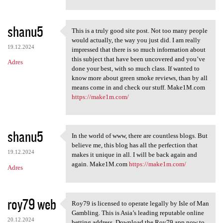
shanu5
This is a truly good site post. Not too many people
This is a truly good site
would actually, the way you just did. I am really
19.12.2024
impressed that there is so much information about
this subject that have been uncovered and you’ve
Adres
done your best, with so much class. If wanted to
know more about green smoke reviews, than by all
means come in and check our stuff. Make1M.com
https://make1m.com/
shanu5
In the world of www, there are countless blogs. But
In the world of www, there
believe me, this blog has all the perfection that
19.12.2024
makes it unique in all. I will be back again and
again. Make1M.com
https://make1m.com/
Adres
roy79 web
Roy79 is licensed to operate legally by Isle of Man
Roy79 is licensed to operate
Gambling. This is Asia’s leading reputable online
20.12.2024
betting address. Download the Roy79 app now to