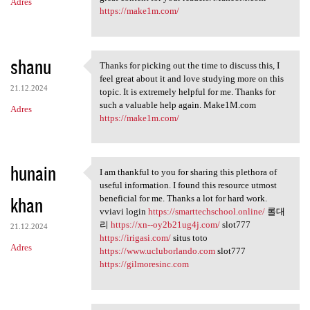
Adres
https://make1m.com/
shanu
Thanks for picking out the time to discuss this, I
Thanks for picking out the
feel great about it and love studying more on this
21.12.2024
topic. It is extremely helpful for me. Thanks for
such a valuable help again. Make1M.com
Adres
https://make1m.com/
hunain
I am thankful to you for sharing this plethora of
I am thankful to you for
useful information. I found this resource utmost
khan
beneficial for me. Thanks a lot for hard work.
vviavi login
https://smarttechschool.online/
롤대
리
https://xn--oy2b21ug4j.com/
slot777
21.12.2024
https://irigasi.com/
situs toto
Adres
https://www.ucluborlando.com
slot777
https://gilmoresinc.com