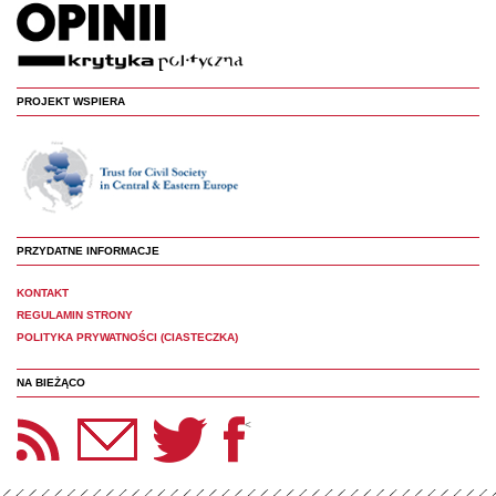
PROJEKT WSPIERA
PRZYDATNE INFORMACJE
KONTAKT
REGULAMIN STRONY
POLITYKA PRYWATNOŚCI (CIASTECZKA)
NA BIEŻĄCO
etter Panoptyka
Twitter
Facebook
<