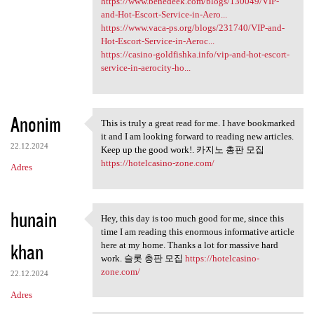
https://www.benedeek.com/blogs/130049/VIP-
and-Hot-Escort-Service-in-Aero...
https://www.vaca-ps.org/blogs/231740/VIP-and-
Hot-Escort-Service-in-Aeroc...
https://casino-goldfishka.info/vip-and-hot-escort-
service-in-aerocity-ho...
Anonim
This is truly a great read for me. I have bookmarked
This is truly a great read
it and I am looking forward to reading new articles.
22.12.2024
Keep up the good work!. 카지노 총판 모집
https://hotelcasino-zone.com/
Adres
hunain
Hey, this day is too much good for me, since this
Hey, this day is too much
time I am reading this enormous informative article
khan
here at my home. Thanks a lot for massive hard
work. 슬롯 총판 모집
https://hotelcasino-
zone.com/
22.12.2024
Adres