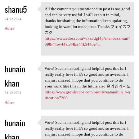
shanu5
All the contents you mentioned in post is too good
All the contents you
and can be very useful. I will keep it in mind,
24.12.2024
thanks for sharing the information keep updating,
looking forward for more posts.Thanks フェイスマ
Adres
スク
https://www.edocr.com/v/kz3dgl4p/shahbazansari4
098/44ov44kn44kk44k544oe4...
hunain
Wow! Such an amazing and helpful post this is. I
Wow! Such an amazing and
really really love it. It's so good and so awesome. I
khan
am just amazed. I hope that you continue to do
your work like this in the future also 온라인카지노
https://www.growkudos.com/profile/eatandrun_ver
24.12.2024
ification7200
Adres
hunain
Wow! Such an amazing and helpful post this is. I
Wow! Such an amazing and
really really love it. It's so good and so awesome. I
khan
am just amazed. I hope that you continue to do