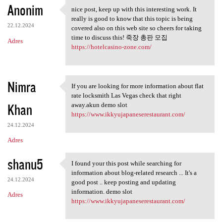
Anonim
nice post, keep up with this interesting work. It
nice post, keep up with this
really is good to know that this topic is being
22.12.2024
covered also on this web site so cheers for taking
time to discuss this! 죽장 총판 모집
Adres
https://hotelcasino-zone.com/
Nimra
If you are looking for more information about flat
If you are looking for more
rate locksmith Las Vegas check that right
Khan
away.akun demo slot
https://www.ikkyujapaneserestaurant.com/
24.12.2024
Adres
shanu5
I found your this post while searching for
I found your this post while
information about blog-related research ... It's a
24.12.2024
good post .. keep posting and updating
information. demo slot
Adres
https://www.ikkyujapaneserestaurant.com/