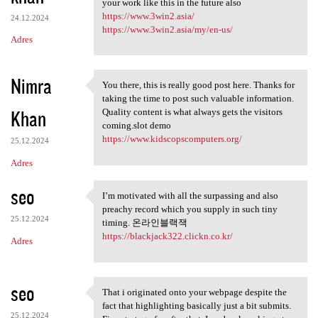
your work like this in the future also
https://www.3win2.asia/
24.12.2024
https://www.3win2.asia/my/en-us/
Adres
Nimra
You there, this is really good post here. Thanks for
You there, this is really
taking the time to post such valuable information.
Khan
Quality content is what always gets the visitors
coming.slot demo
https://www.kidscopscomputers.org/
25.12.2024
Adres
seo
I’m motivated with all the surpassing and also
I’m motivated with all the
preachy record which you supply in such tiny
25.12.2024
timing. 온라인블랙잭
https://blackjack322.clickn.co.kr/
Adres
seo
That i originated onto your webpage despite the
That i originated onto your
fact that highlighting basically just a bit submits.
25.12.2024