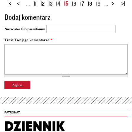
S
…
11
12
13
14
15
16
17
18
19
…
t
Dodaj komentarz
r
o
Nazwisko lub pseudonim
n
y
Treść Twojego komentarza
*
PATRONAT