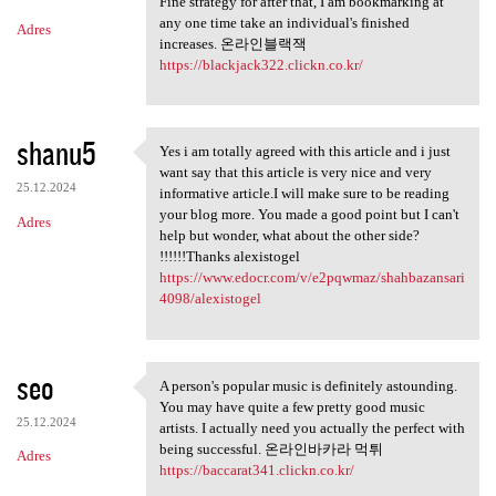
Fine strategy for after that, I am bookmarking at
any one time take an individual's finished
Adres
increases. 온라인블랙잭
https://blackjack322.clickn.co.kr/
shanu5
Yes i am totally agreed with this article and i just
Yes i am totally agreed with
want say that this article is very nice and very
25.12.2024
informative article.I will make sure to be reading
your blog more. You made a good point but I can't
Adres
help but wonder, what about the other side?
!!!!!!Thanks alexistogel
https://www.edocr.com/v/e2pqwmaz/shahbazansari
4098/alexistogel
seo
A person's popular music is definitely astounding.
A person's popular music is
You may have quite a few pretty good music
25.12.2024
artists. I actually need you actually the perfect with
being successful. 온라인바카라 먹튀
Adres
https://baccarat341.clickn.co.kr/