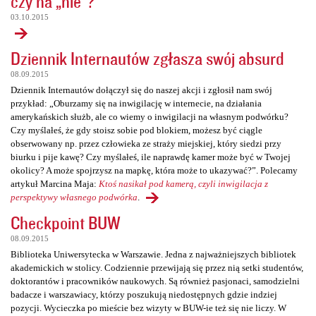
czy na „nie”?
03.10.2015
Dziennik Internautów zgłasza swój absurd
08.09.2015
Dziennik Internautów dołączył się do naszej akcji i zgłosił nam swój
przykład: „Oburzamy się na inwigilację w internecie, na działania
amerykańskich służb, ale co wiemy o inwigilacji na własnym podwórku?
Czy myślałeś, że gdy stoisz sobie pod blokiem, możesz być ciągle
obserwowany np. przez człowieka ze straży miejskiej, który siedzi przy
biurku i pije kawę? Czy myślałeś, ile naprawdę kamer może być w Twojej
okolicy? A może spojrzysz na mapkę, która może to ukazywać?”. Polecamy
artykuł Marcina Maja:
Ktoś nasikał pod kamerą, czyli inwigilacja z
perspektywy własnego podwórka
.
Checkpoint BUW
08.09.2015
Biblioteka Uniwersytecka w Warszawie. Jedna z najważniejszych bibliotek
akademickich w stolicy. Codziennie przewijają się przez nią setki studentów,
doktorantów i pracowników naukowych. Są również pasjonaci, samodzielni
badacze i warszawiacy, którzy poszukują niedostępnych gdzie indziej
pozycji. Wycieczka po mieście bez wizyty w BUW-ie też się nie liczy. W