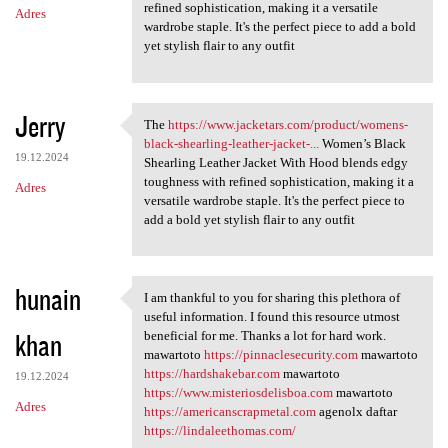
refined sophistication, making it a versatile
Adres
wardrobe staple. It's the perfect piece to add a bold
yet stylish flair to any outfit
Jerry
The
https://www.jacketars.com/product/womens-
The https://www.jacketars.com
black-shearling-leather-jacket-...
Women’s Black
19.12.2024
Shearling Leather Jacket With Hood blends edgy
toughness with refined sophistication, making it a
Adres
versatile wardrobe staple. It's the perfect piece to
add a bold yet stylish flair to any outfit
hunain
I am thankful to you for sharing this plethora of
I am thankful to you for
useful information. I found this resource utmost
khan
beneficial for me. Thanks a lot for hard work.
mawartoto
https://pinnaclesecurity.com
mawartoto
https://hardshakebar.com
mawartoto
19.12.2024
https://www.misteriosdelisboa.com
mawartoto
Adres
https://americanscrapmetal.com
agenolx daftar
https://lindaleethomas.com/