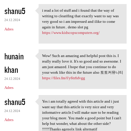
shanu5
i read a lot of stuff and i found that the way of
i read a lot of stuff and i
writing to clearifing that exactly want to say was
24.12.2024
very good so i am impressed and ilike to come
again in future.. demo slot pg
Adres
https://www.kidscopscomputers.org/
hunain
Wow! Such an amazing and helpful post this is. I
Wow! Such an amazing and
really really love it. It's so good and so awesome. I
khan
am just amazed. I hope that you continue to do
your work like this in the future also 토토커뮤니티
https://files.fm/f/y6trfsfvgg
24.12.2024
Adres
shanu5
Yes i am totally agreed with this article and i just
Yes i am totally agreed with
want say that this article is very nice and very
24.12.2024
informative article.I will make sure to be reading
your blog more. You made a good point but I can't
Adres
help but wonder, what about the other side?
!!!!!!Thanks agenolx link alternatif