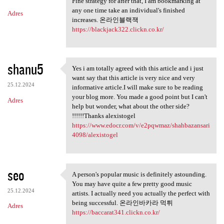
Fine strategy for after that, I am bookmarking at
any one time take an individual's finished
Adres
increases. 온라인블랙잭
https://blackjack322.clickn.co.kr/
shanu5
Yes i am totally agreed with this article and i just
Yes i am totally agreed with
want say that this article is very nice and very
25.12.2024
informative article.I will make sure to be reading
your blog more. You made a good point but I can't
Adres
help but wonder, what about the other side?
!!!!!!Thanks alexistogel
https://www.edocr.com/v/e2pqwmaz/shahbazansari
4098/alexistogel
seo
A person's popular music is definitely astounding.
A person's popular music is
You may have quite a few pretty good music
25.12.2024
artists. I actually need you actually the perfect with
being successful. 온라인바카라 먹튀
Adres
https://baccarat341.clickn.co.kr/