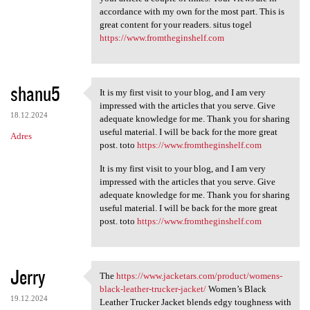
accordance with my own for the most part. This is
a
great content for your readers. situs togel
r
https://www.fromtheginshelf.com
z
e
shanu5
It is my first visit to your blog, and I am very
It is my first visit to your
impressed with the articles that you serve. Give
18.12.2024
adequate knowledge for me. Thank you for sharing
useful material. I will be back for the more great
Adres
post. toto
https://www.fromtheginshelf.com
It is my first visit to your blog, and I am very
impressed with the articles that you serve. Give
adequate knowledge for me. Thank you for sharing
useful material. I will be back for the more great
post. toto
https://www.fromtheginshelf.com
Jerry
The
https://www.jacketars.com/product/womens-
The https://www.jacketars.com
black-leather-trucker-jacket/
Women’s Black
19.12.2024
Leather Trucker Jacket blends edgy toughness with