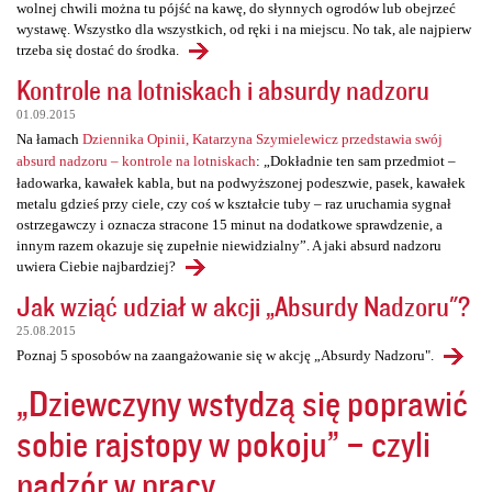
wolnej chwili można tu pójść na kawę, do słynnych ogrodów lub obejrzeć
wystawę. Wszystko dla wszystkich, od ręki i na miejscu. No tak, ale najpierw
trzeba się dostać do środka.
Kontrole na lotniskach i absurdy nadzoru
01.09.2015
Na łamach
Dziennika Opinii, Katarzyna Szymielewicz przedstawia swój
absurd nadzoru – kontrole na lotniskach
: „Dokładnie ten sam przedmiot –
ładowarka, kawałek kabla, but na podwyższonej podeszwie, pasek, kawałek
metalu gdzieś przy ciele, czy coś w kształcie tuby – raz uruchamia sygnał
ostrzegawczy i oznacza stracone 15 minut na dodatkowe sprawdzenie, a
innym razem okazuje się zupełnie niewidzialny”. A jaki absurd nadzoru
uwiera Ciebie najbardziej?
Jak wziąć udział w akcji „Absurdy Nadzoru"?
25.08.2015
Poznaj 5 sposobów na zaangażowanie się w akcję „Absurdy Nadzoru".
„Dziewczyny wstydzą się poprawić
sobie rajstopy w pokoju” – czyli
nadzór w pracy