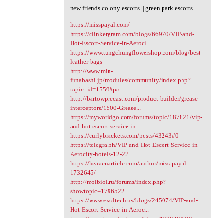
new friends colony escorts || green park escorts
https://misspayal.com/
https://clinkergram.com/blogs/66970/VIP-and-
Hot-Escort-Service-in-Aeroci...
https://www.tungchungflowershop.com/blog/best-
leather-bags
http://www.min-
funabashi.jp/modules/community/index.php?
topic_id=1559#po...
http://bartowprecast.com/product-builder/grease-
interceptors/1500-Grease...
https://myworldgo.com/forums/topic/187821/vip-
and-hot-escort-service-in-...
https://curlybrackets.com/posts/43243#0
https://telegra.ph/VIP-and-Hot-Escort-Service-in-
Aerocity-hotels-12-22
https://heavenarticle.com/author/miss-payal-
1732645/
http://molbiol.ru/forums/index.php?
showtopic=1796522
https://www.exoltech.us/blogs/245074/VIP-and-
Hot-Escort-Service-in-Aeroc...