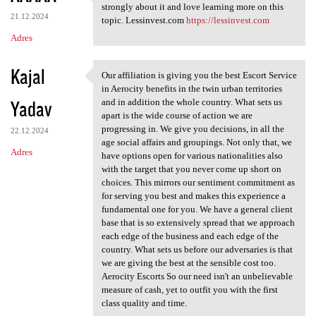
Thanks for taking the time to
strongly about it and love learning more on this
21.12.2024
topic. Lessinvest.com
https://lessinvest.com
Adres
Kajal
Our affiliation is giving you the best Escort Service
Our affiliation is giving you
in Aerocity benefits in the twin urban territories
Yadav
and in addition the whole country. What sets us
apart is the wide course of action we are
progressing in. We give you decisions, in all the
22.12.2024
age social affairs and groupings. Not only that, we
Adres
have options open for various nationalities also
with the target that you never come up short on
choices. This mirrors our sentiment commitment as
for serving you best and makes this experience a
fundamental one for you. We have a general client
base that is so extensively spread that we approach
each edge of the business and each edge of the
country. What sets us before our adversaries is that
we are giving the best at the sensible cost too.
Aerocity Escorts So our need isn't an unbelievable
measure of cash, yet to outfit you with the first
class quality and time.