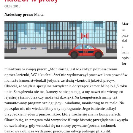
08.09.2015
Nadesłany przez:
Marta
Mar
ta
prze
słał
a
nam
opis
for
m nadzoru w swojej pracy: „Monitoring jest w każdym pomieszczeniu
oprócz łazienki, WC i kuchni. Szef nie wytłumaczył pracownikom powodów
montażu kamer, stwierdził jedynie, że służą »kontroli jakości pracy«.
Obiecał, że wejdzie specjalne zarządzenie dotyczące kamer. Minęło 1,5 roku
i nic. Zarządzenia nie ma, kamery sobie pracują, a my nawet nie wiemy, co
rejestrują (sam obraz czy może też dźwięk). Na komputerach mamy też
zamontowany program szpiegujący – wiadomo, monitoring to za mało. Na
początku nic nie wiedzieliśmy o tym programie. Jego istnienie odkrył
przypadkiem jeden z pracowników, który trochę się zna na komputerach.
Okazało się, że program robi wszystko: filtruje historię przeglądania i wysyła
do szefa alerty, gdy wchodzi się na strony prywatne (poczta, rachunek
bankowy), oblicza wydajność pracy, czas edycji jednego pliku itd.