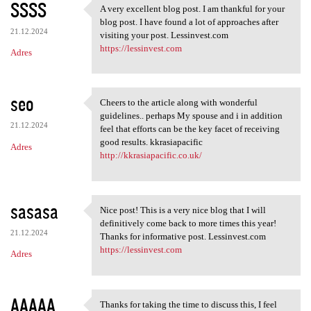
SSSS
A very excellent blog post. I am thankful for your
A very excellent blog post. I
blog post. I have found a lot of approaches after
21.12.2024
visiting your post. Lessinvest.com
https://lessinvest.com
Adres
seo
Cheers to the article along with wonderful
Cheers to the article along
guidelines.. perhaps My spouse and i in addition
21.12.2024
feel that efforts can be the key facet of receiving
good results. kkrasiapacific
Adres
http://kkrasiapacific.co.uk/
sasasa
Nice post! This is a very nice blog that I will
Nice post! This is a very
definitively come back to more times this year!
21.12.2024
Thanks for informative post. Lessinvest.com
https://lessinvest.com
Adres
AAAAA
Thanks for taking the time to discuss this, I feel