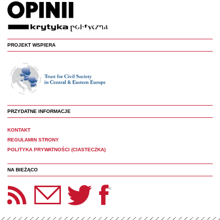
PROJEKT WSPIERA
PRZYDATNE INFORMACJE
KONTAKT
REGULAMIN STRONY
POLITYKA PRYWATNOŚCI (CIASTECZKA)
NA BIEŻĄCO
etter Panoptyka
Twitter
Facebook
<