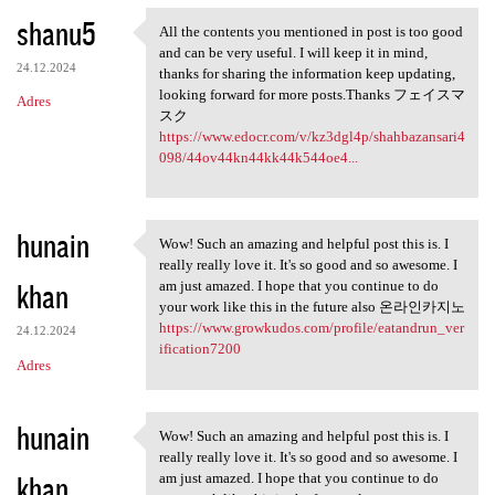
shanu5
All the contents you mentioned in post is too good
All the contents you
and can be very useful. I will keep it in mind,
24.12.2024
thanks for sharing the information keep updating,
looking forward for more posts.Thanks フェイスマ
Adres
スク
https://www.edocr.com/v/kz3dgl4p/shahbazansari4
098/44ov44kn44kk44k544oe4...
hunain
Wow! Such an amazing and helpful post this is. I
Wow! Such an amazing and
really really love it. It's so good and so awesome. I
khan
am just amazed. I hope that you continue to do
your work like this in the future also 온라인카지노
https://www.growkudos.com/profile/eatandrun_ver
24.12.2024
ification7200
Adres
hunain
Wow! Such an amazing and helpful post this is. I
Wow! Such an amazing and
really really love it. It's so good and so awesome. I
khan
am just amazed. I hope that you continue to do