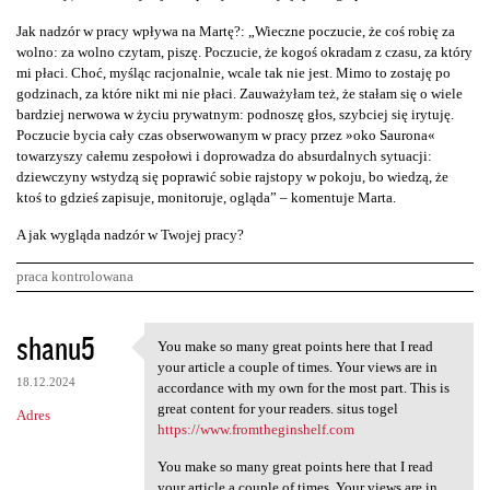
Jak nadzór w pracy wpływa na Martę?: „Wieczne poczucie, że coś robię za
wolno: za wolno czytam, piszę. Poczucie, że kogoś okradam z czasu, za który
mi płaci. Choć, myśląc racjonalnie, wcale tak nie jest. Mimo to zostaję po
godzinach, za które nikt mi nie płaci. Zauważyłam też, że stałam się o wiele
bardziej nerwowa w życiu prywatnym: podnoszę głos, szybciej się irytuję.
Poczucie bycia cały czas obserwowanym w pracy przez »oko Saurona«
towarzyszy całemu zespołowi i doprowadza do absurdalnych sytuacji:
dziewczyny wstydzą się poprawić sobie rajstopy w pokoju, bo wiedzą, że
ktoś to gdzieś zapisuje, monitoruje, ogląda” – komentuje Marta.
A jak wygląda nadzór w Twojej pracy?
praca kontrolowana
K
shanu5
You make so many great points here that I read
You make so many great points
o
your article a couple of times. Your views are in
18.12.2024
m
accordance with my own for the most part. This is
great content for your readers. situs togel
Adres
e
https://www.fromtheginshelf.com
n
You make so many great points here that I read
t
your article a couple of times. Your views are in