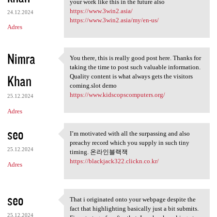
your work like this in the future also
https://www.3win2.asia/
24.12.2024
https://www.3win2.asia/my/en-us/
Adres
Nimra
You there, this is really good post here. Thanks for
You there, this is really
taking the time to post such valuable information.
Khan
Quality content is what always gets the visitors
coming.slot demo
https://www.kidscopscomputers.org/
25.12.2024
Adres
seo
I’m motivated with all the surpassing and also
I’m motivated with all the
preachy record which you supply in such tiny
25.12.2024
timing. 온라인블랙잭
https://blackjack322.clickn.co.kr/
Adres
seo
That i originated onto your webpage despite the
That i originated onto your
fact that highlighting basically just a bit submits.
25.12.2024