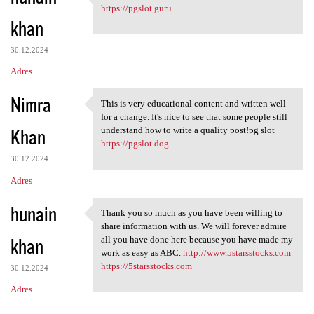
I appreciated your work very
https://pgslot.guru
khan
30.12.2024
Adres
Nimra
This is very educational content and written well
This is very educational
for a change. It's nice to see that some people still
Khan
understand how to write a quality post!pg slot
https://pgslot.dog
30.12.2024
Adres
hunain
Thank you so much as you have been willing to
Thank you so much as you have
share information with us. We will forever admire
khan
all you have done here because you have made my
work as easy as ABC.
http://www.5starsstocks.com
https://5starsstocks.com
30.12.2024
Adres