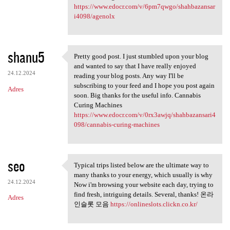
https://www.edocr.com/v/6pm7qwgo/shahbazansar
i4098/agenolx
shanu5
Pretty good post. I just stumbled upon your blog
Pretty good post. I just
and wanted to say that I have really enjoyed
24.12.2024
reading your blog posts. Any way I'll be
subscribing to your feed and I hope you post again
Adres
soon. Big thanks for the useful info. Cannabis
Curing Machines
https://www.edocr.com/v/0rx3awjq/shahbazansari4
098/cannabis-curing-machines
seo
Typical trips listed below are the ultimate way to
Typical trips listed below
many thanks to your energy, which usually is why
24.12.2024
Now i'm browsing your website each day, trying to
find fresh, intriguing details. Several, thanks! 온라
Adres
인슬롯 모음
https://onlineslots.clickn.co.kr/