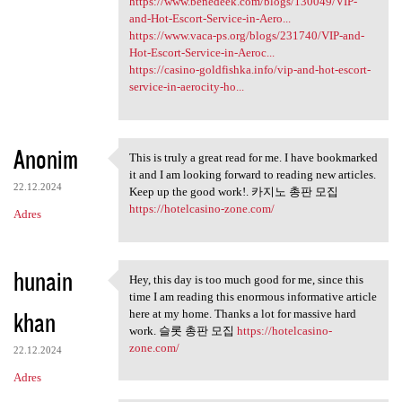
https://www.benedeek.com/blogs/130049/VIP-
and-Hot-Escort-Service-in-Aero...
https://www.vaca-ps.org/blogs/231740/VIP-and-
Hot-Escort-Service-in-Aeroc...
https://casino-goldfishka.info/vip-and-hot-escort-
service-in-aerocity-ho...
Anonim
This is truly a great read for me. I have bookmarked
This is truly a great read
it and I am looking forward to reading new articles.
22.12.2024
Keep up the good work!. 카지노 총판 모집
https://hotelcasino-zone.com/
Adres
hunain
Hey, this day is too much good for me, since this
Hey, this day is too much
time I am reading this enormous informative article
khan
here at my home. Thanks a lot for massive hard
work. 슬롯 총판 모집
https://hotelcasino-
zone.com/
22.12.2024
Adres