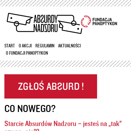
Przejdź
do
treści
START
O AKCJI
REGULAMIN
AKTUALNOŚCI
O FUNDACJI PANOPTYKON
CO NOWEGO?
Starcie Absurdów Nadzoru – jesteś na „tak”