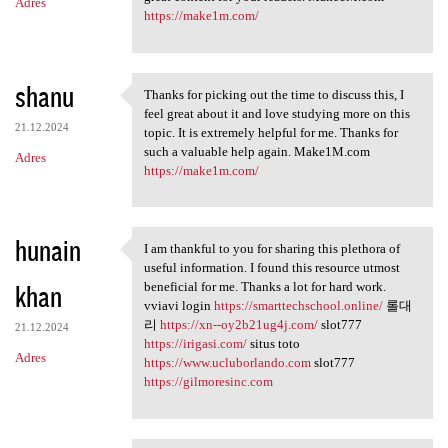
Adres
https://make1m.com/
shanu
Thanks for picking out the time to discuss this, I
Thanks for picking out the
feel great about it and love studying more on this
21.12.2024
topic. It is extremely helpful for me. Thanks for
such a valuable help again. Make1M.com
Adres
https://make1m.com/
hunain
I am thankful to you for sharing this plethora of
I am thankful to you for
useful information. I found this resource utmost
khan
beneficial for me. Thanks a lot for hard work.
vviavi login
https://smarttechschool.online/
롤대
리
https://xn--oy2b21ug4j.com/
slot777
21.12.2024
https://irigasi.com/
situs toto
Adres
https://www.ucluborlando.com
slot777
https://gilmoresinc.com