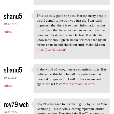
shanu5
This is a truly good site post. Not too many people
This is a truly good site
would actually, the way you just did. I am really
19.12.2024
impressed that there is so much information about
this subject that have been uncovered and you’ve
Adres
done your best, with so much class. If wanted to
know more about green smoke reviews, than by all
means come in and check our stuff. Make1M.com
https://make1m.com/
shanu5
In the world of www, there are countless blogs. But
In the world of www, there
believe me, this blog has all the perfection that
19.12.2024
makes it unique in all. I will be back again and
again. Make1M.com
https://make1m.com/
Adres
roy79 web
Roy79 is licensed to operate legally by Isle of Man
Roy79 is licensed to operate
Gambling. This is Asia’s leading reputable online
20.12.2024
betting address. Download the Roy79 app now to