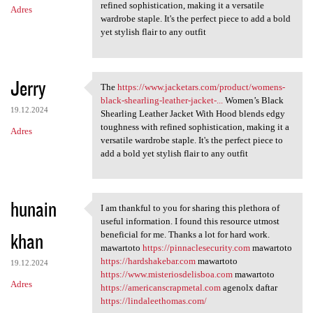
refined sophistication, making it a versatile
Adres
wardrobe staple. It's the perfect piece to add a bold
yet stylish flair to any outfit
Jerry
The
https://www.jacketars.com/product/womens-
The https://www.jacketars.com
black-shearling-leather-jacket-...
Women’s Black
19.12.2024
Shearling Leather Jacket With Hood blends edgy
toughness with refined sophistication, making it a
Adres
versatile wardrobe staple. It's the perfect piece to
add a bold yet stylish flair to any outfit
hunain
I am thankful to you for sharing this plethora of
I am thankful to you for
useful information. I found this resource utmost
khan
beneficial for me. Thanks a lot for hard work.
mawartoto
https://pinnaclesecurity.com
mawartoto
https://hardshakebar.com
mawartoto
19.12.2024
https://www.misteriosdelisboa.com
mawartoto
Adres
https://americanscrapmetal.com
agenolx daftar
https://lindaleethomas.com/