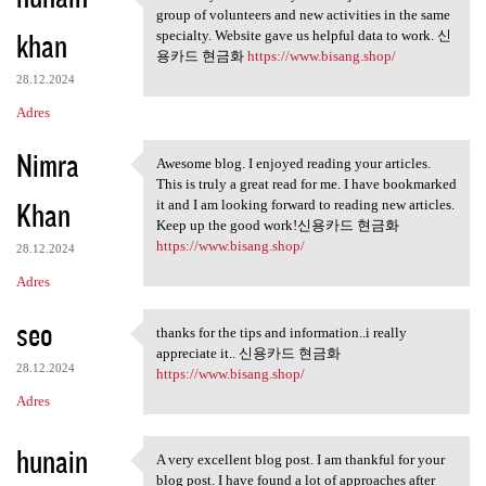
This is my first visit to
group of volunteers and new activities in the same
khan
specialty. Website gave us helpful data to work. 신
용카드 현금화
https://www.bisang.shop/
28.12.2024
Adres
Nimra
Awesome blog. I enjoyed reading your articles.
Awesome blog. I enjoyed
This is truly a great read for me. I have bookmarked
Khan
it and I am looking forward to reading new articles.
Keep up the good work!신용카드 현금화
https://www.bisang.shop/
28.12.2024
Adres
seo
thanks for the tips and information..i really
thanks for the tips and
appreciate it.. 신용카드 현금화
28.12.2024
https://www.bisang.shop/
Adres
hunain
A very excellent blog post. I am thankful for your
A very excellent blog post. I
blog post. I have found a lot of approaches after