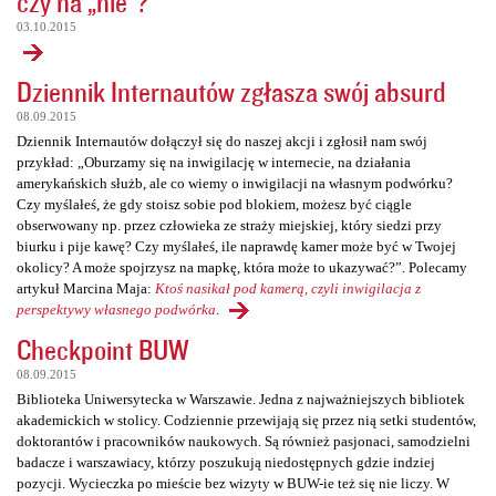
czy na „nie”?
03.10.2015
Dziennik Internautów zgłasza swój absurd
08.09.2015
Dziennik Internautów dołączył się do naszej akcji i zgłosił nam swój
przykład: „Oburzamy się na inwigilację w internecie, na działania
amerykańskich służb, ale co wiemy o inwigilacji na własnym podwórku?
Czy myślałeś, że gdy stoisz sobie pod blokiem, możesz być ciągle
obserwowany np. przez człowieka ze straży miejskiej, który siedzi przy
biurku i pije kawę? Czy myślałeś, ile naprawdę kamer może być w Twojej
okolicy? A może spojrzysz na mapkę, która może to ukazywać?”. Polecamy
artykuł Marcina Maja:
Ktoś nasikał pod kamerą, czyli inwigilacja z
perspektywy własnego podwórka
.
Checkpoint BUW
08.09.2015
Biblioteka Uniwersytecka w Warszawie. Jedna z najważniejszych bibliotek
akademickich w stolicy. Codziennie przewijają się przez nią setki studentów,
doktorantów i pracowników naukowych. Są również pasjonaci, samodzielni
badacze i warszawiacy, którzy poszukują niedostępnych gdzie indziej
pozycji. Wycieczka po mieście bez wizyty w BUW-ie też się nie liczy. W