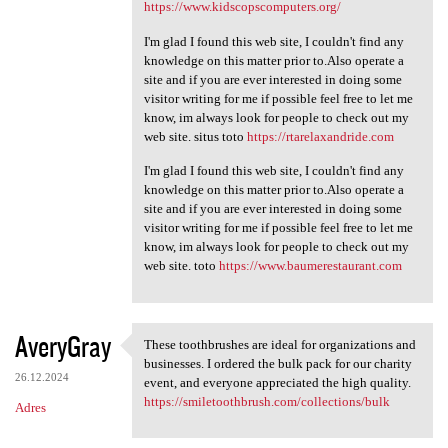
https://www.kidscopscomputers.org/
I'm glad I found this web site, I couldn't find any
knowledge on this matter prior to.Also operate a
site and if you are ever interested in doing some
visitor writing for me if possible feel free to let me
know, im always look for people to check out my
web site. situs toto
https://rtarelaxandride.com
I'm glad I found this web site, I couldn't find any
knowledge on this matter prior to.Also operate a
site and if you are ever interested in doing some
visitor writing for me if possible feel free to let me
know, im always look for people to check out my
web site. toto
https://www.baumerestaurant.com
AveryGray
These toothbrushes are ideal for organizations and
These toothbrushes are ideal
businesses. I ordered the bulk pack for our charity
26.12.2024
event, and everyone appreciated the high quality.
https://smiletoothbrush.com/collections/bulk
Adres