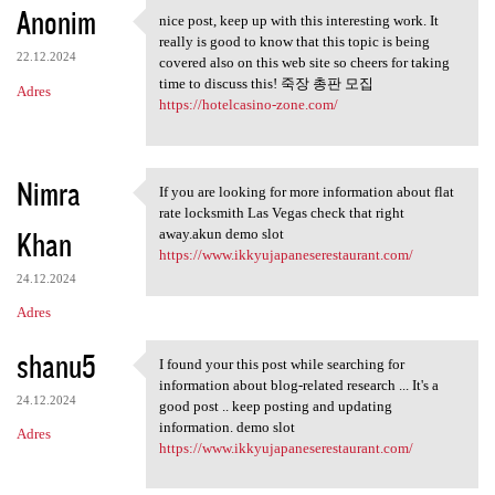
Anonim
nice post, keep up with this interesting work. It
nice post, keep up with this
really is good to know that this topic is being
22.12.2024
covered also on this web site so cheers for taking
time to discuss this! 죽장 총판 모집
Adres
https://hotelcasino-zone.com/
Nimra
If you are looking for more information about flat
If you are looking for more
rate locksmith Las Vegas check that right
Khan
away.akun demo slot
https://www.ikkyujapaneserestaurant.com/
24.12.2024
Adres
shanu5
I found your this post while searching for
I found your this post while
information about blog-related research ... It's a
24.12.2024
good post .. keep posting and updating
information. demo slot
Adres
https://www.ikkyujapaneserestaurant.com/