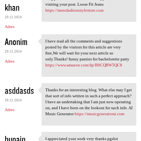
khan
visiting your post. Loose Fit Jeans
https://mensfashionstylestore.com
29.12.2024
Adres
Anonim
I have read all the comments and suggestions
I have read all the comments
posted by the visitors for this article are very
29.12.2024
fine,We will wait for your next article so
only.Thanks! funny panties for bachelorette party
Adres
https://www.amazon.com/dp/B0CQRW5QC8
asddasds
Thanks for an interesting blog. What else may I get
Thanks for an interesting
that sort of info written in such a perfect approach?
29.12.2024
I have an undertaking that I am just now operating
on, and I have been on the lookout for such info. AI
Adres
Music Generator
https://musicgeneratorai.com
hunain
I appreciated your work very thanks pgslot