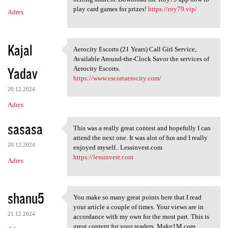
play card games for prizes!
https://roy79.vip/
Adres
Kajal
Aerocity Escorts (21 Years) Call Girl Service,
Aerocity Escorts (21 Years)
Available Around-the-Clock Savor the services of
Yadav
Aerocity Escorts.
https://www.escortaerocity.com/
20.12.2024
Adres
sasasa
This was a really great contest and hopefully I can
This was a really great
attend the next one. It was alot of fun and I really
20.12.2024
enjoyed myself.. Lessinvest.com
https://lessinvest.com
Adres
shanu5
You make so many great points here that I read
You make so many great points
your article a couple of times. Your views are in
21.12.2024
accordance with my own for the most part. This is
great content for your readers. Make1M.com