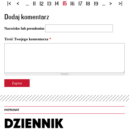
S
…
11
12
13
14
15
16
17
18
19
…
t
Dodaj komentarz
r
o
Nazwisko lub pseudonim
n
y
Treść Twojego komentarza
*
PATRONAT