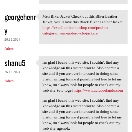
georgehenr
Men Biker Jacket Check out this Biker Leather
Men Biker Jacket Check out
Jacket, you’ll love this Black Biker Leather Jacket.
y
https://excellentleathershop.com/product-
category/mens-motorcycle-jackets/
26.12.2024
Adres
shanu5
I'm glad I found this web site, I couldn't find any
I'm glad I found this web
knowledge on this matter prior to.Also operate a
26.12.2024
site and if you are ever interested in doing some
visitor writing for me if possible feel free to let me
Adres
know, im always look for people to check out my
web site. toto togel
https://www.ucluborlando.com
I'm glad I found this web site, I couldn't find any
knowledge on this matter prior to.Also operate a
site and if you are ever interested in doing some
visitor writing for me if possible feel free to let me
know, im always look for people to check out my
web site. agenolx