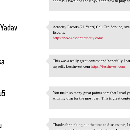
address. Download the Roy79 app now to play ca
4
 Yadav
Aerocity Escorts (21 Years) Call Girl Service, Av
Aerocity Escorts (21 Years)
Escorts.
4
https://www.escortaerocity.com/
sa
This was a really great contest and hopefully I ca
This was a really great
myself.. Lessinvest.com
https://lessinvest.com
4
u5
You make so many great points here that I read yo
You make so many great points
with my own for the most part. This is great co
4
u
Thanks for picking out the time to discuss this, I 
Thanks for picking out the