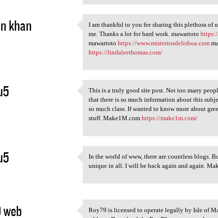
in khan
I am thankful to you for sharing this plethora of 
I am thankful to you for
me. Thanks a lot for hard work. mawartoto
https:
4
mawartoto
https://www.misteriosdelisboa.com
ma
https://lindaleethomas.com/
u5
This is a truly good site post. Not too many peop
This is a truly good site
that there is so much information about this sub
4
so much class. If wanted to know more about gre
stuff. Make1M.com
https://make1m.com/
u5
In the world of www, there are countless blogs. Bu
In the world of www, there
unique in all. I will be back again and again. 
4
9 web
Roy79 is licensed to operate legally by Isle of M
Roy79 is licensed to operate