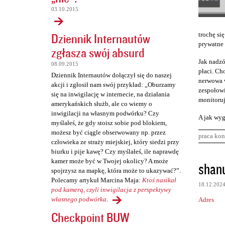
03.10.2015
Dziennik Internautów
trochę się
prywatne 
zgłasza swój absurd
Jak nadzó
08.09.2015
płaci. Cho
Dziennik Internautów dołączył się do naszej
nerwowa w
akcji i zgłosił nam swój przykład: „Oburzamy
zespołowi
się na inwigilację w internecie, na działania
monitoruj
amerykańskich służb, ale co wiemy o
inwigilacji na własnym podwórku? Czy
A jak wyg
myślałeś, że gdy stoisz sobie pod blokiem,
możesz być ciągle obserwowany np. przez
praca kon
człowieka ze straży miejskiej, który siedzi przy
biurku i pije kawę? Czy myślałeś, ile naprawdę
K
kamer może być w Twojej okolicy? A może
shan
spojrzysz na mapkę, która może to ukazywać?”.
o
Polecamy artykuł Marcina Maja:
Ktoś nasikał
18.12.202
m
pod kamerą, czyli inwigilacja z perspektywy
własnego podwórka
.
Adres
e
Checkpoint BUW
n