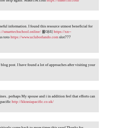
luable help again. Make1M.com
https://make1m.com/
useful information. I found this resource utmost beneficial for
s://smarttechschool.online/
롤대리
https://xn--
us toto
https://www.ucluborlando.com
slot777
 blog post. I have found a lot of approaches after visiting your
nes.. perhaps My spouse and i in addition feel that efforts can
apacific
http://kkrasiapacific.co.uk/
finitively come back to more times this year! Thanks for