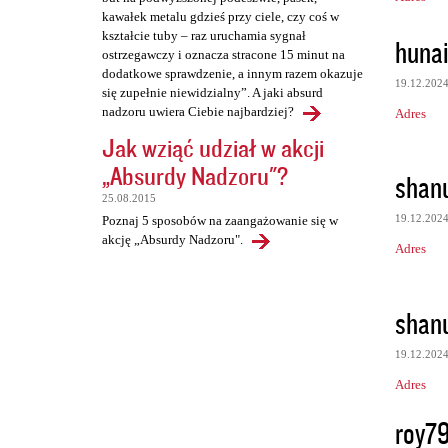
kawałek metalu gdzieś przy ciele, czy coś w
kształcie tuby – raz uruchamia sygnał
huna
ostrzegawczy i oznacza stracone 15 minut na
dodatkowe sprawdzenie, a innym razem okazuje
19.12.202
się zupełnie niewidzialny”. A jaki absurd
nadzoru uwiera Ciebie najbardziej?
Adres
Jak wziąć udział w akcji
„Absurdy Nadzoru"?
shan
25.08.2015
19.12.202
Poznaj 5 sposobów na zaangażowanie się w
akcję „Absurdy Nadzoru".
Adres
shan
19.12.202
Adres
roy7