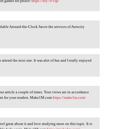
rd games for prizes!
https://roy79.vip/
ailable Around-the-Clock Savor the services of Aerocity
n attend the next one. It was alot of fun and I really enjoyed
ur article a couple of times. Your views are in accordance
ntent for your readers. Make1M.com
https://make1m.com/
feel great about it and love studying more on this topic. It is