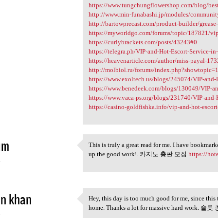
https://www.tungchungflowershop.com/blog/best
http://www.min-funabashi.jp/modules/communit
http://bartowprecast.com/product-builder/grease-
https://myworldgo.com/forums/topic/187821/vip-a
https://curlybrackets.com/posts/43243#0
https://telegra.ph/VIP-and-Hot-Escort-Service-in
https://heavenarticle.com/author/miss-payal-17
http://molbiol.ru/forums/index.php?showtopic
https://www.exoltech.us/blogs/245074/VIP-and-H
https://www.benedeek.com/blogs/130049/VIP-and
https://www.vaca-ps.org/blogs/231740/VIP-and-H
https://casino-goldfishka.info/vip-and-hot-escort-
im
This is truly a great read for me. I have bookmar
This is truly a great read
up the good work!. 카지노 총판 모집
https://ho
4
in khan
Hey, this day is too much good for me, since this
Hey, this day is too much
home. Thanks a lot for massive hard work.
4