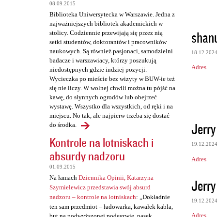
t
08.09.2015
Biblioteka Uniwersytecka w Warszawie. Jedna z
a
najważniejszych bibliotek akademickich w
r
shan
stolicy. Codziennie przewijają się przez nią
setki studentów, doktorantów i pracowników
z
naukowych. Są również pasjonaci, samodzielni
18.12.202
e
badacze i warszawiacy, którzy poszukują
Adres
niedostępnych gdzie indziej pozycji.
Wycieczka po mieście bez wizyty w BUW-ie też
się nie liczy. W wolnej chwili można tu pójść na
kawę, do słynnych ogrodów lub obejrzeć
wystawę. Wszystko dla wszystkich, od ręki i na
miejscu. No tak, ale najpierw trzeba się dostać
Jerry
do środka.
Kontrole na lotniskach i
19.12.202
absurdy nadzoru
Adres
01.09.2015
Na łamach
Dziennika Opinii, Katarzyna
Jerry
Szymielewicz przedstawia swój absurd
nadzoru – kontrole na lotniskach
: „Dokładnie
19.12.202
ten sam przedmiot – ładowarka, kawałek kabla,
Adres
but na podwyższonej podeszwie, pasek,