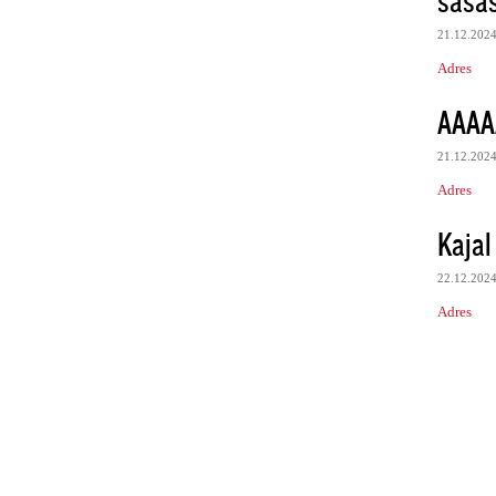
21.12.202
Adres
AAAA
21.12.202
Adres
Kajal
22.12.202
Adres