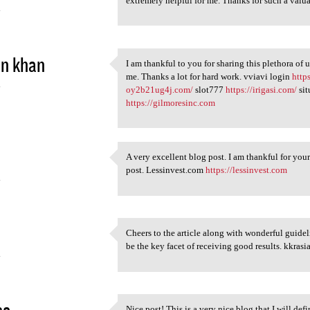
extremely helpful for me. Thanks for such a va
4
in khan
I am thankful to you for sharing this plethora of 
I am thankful to you for
me. Thanks a lot for hard work. vviavi login
http
4
oy2b21ug4j.com/
slot777
https://irigasi.com/
sit
https://gilmoresinc.com
A very excellent blog post. I am thankful for your
A very excellent blog post. I
post. Lessinvest.com
https://lessinvest.com
4
Cheers to the article along with wonderful guideli
Cheers to the article along
be the key facet of receiving good results. kkrasi
4
sa
Nice post! This is a very nice blog that I will de