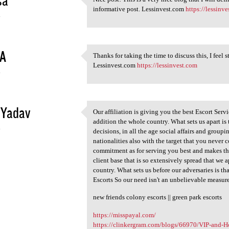
Nice post! This is a very
informative post. Lessinvest.com
https://lessinv
4
A
Thanks for taking the time to discuss this, I feel 
Thanks for taking the time to
Lessinvest.com
https://lessinvest.com
4
 Yadav
Our affiliation is giving you the best Escort Servi
Our affiliation is giving you
addition the whole country. What sets us apart is
4
decisions, in all the age social affairs and group
nationalities also with the target that you never
commitment as for serving you best and makes th
client base that is so extensively spread that we
country. What sets us before our adversaries is tha
Escorts So our need isn't an unbelievable measure o
new friends colony escorts || green park escorts
https://misspayal.com/
https://clinkergram.com/blogs/66970/VIP-and-Hot