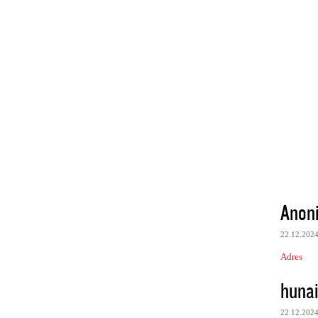
Anon
22.12.202
Adres
huna
22.12.202