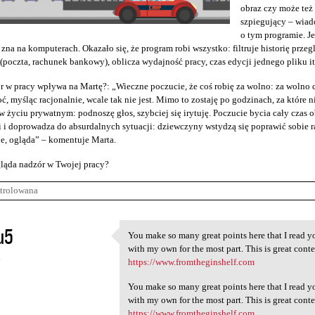
obraz czy może te
szpiegujący – wiad
o tym programie. J
 zna na komputerach. Okazało się, że program robi wszystko: filtruje historię przeg
(poczta, rachunek bankowy), oblicza wydajność pracy, czas edycji jednego pliku it
r w pracy wpływa na Martę?: „Wieczne poczucie, że coś robię za wolno: za wolno c
ć, myśląc racjonalnie, wcale tak nie jest. Mimo to zostaję po godzinach, za które n
 życiu prywatnym: podnoszę głos, szybciej się irytuję. Poczucie bycia cały cza
 i doprowadza do absurdalnych sytuacji: dziewczyny wstydzą się poprawić sobie raj
e, ogląda” – komentuje Marta.
ląda nadzór w Twojej pracy?
trolowana
u5
You make so many great points here that I read yo
You make so many great points
with my own for the most part. This is great conten
4
https://www.fromtheginshelf.com
You make so many great points here that I read yo
with my own for the most part. This is great conten
https://www.fromtheginshelf.com