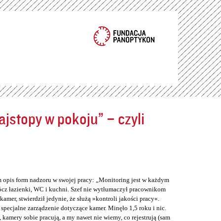
jstopy w pokoju” – czyli
m opis form nadzoru w swojej pracy: „Monitoring jest w każdym
cz łazienki, WC i kuchni. Szef nie wytłumaczył pracownikom
er, stwierdził jedynie, że służą »kontroli jakości pracy«.
 specjalne zarządzenie dotyczące kamer. Minęło 1,5 roku i nic.
 kamery sobie pracują, a my nawet nie wiemy, co rejestrują (sam