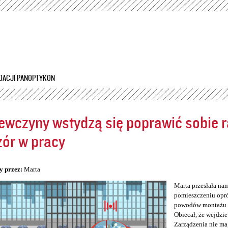
Przejdź
do
treści
DACJI PANOPTYKON
ewczyny wstydzą się poprawić sobie ra
ór w pracy
5
y przez:
Marta
Marta przesłała na
pomieszczeniu opró
powodów montażu kam
Obiecał, że wejdzie
Zarządzenia nie ma,