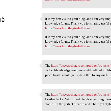
u5
It is my first visit to your blog, and I am very im
It is my first visit to your
knowledge for me. Thank you for sharing useful ma
4
https://www.fromtheginshelf.com
It is my first visit to your blog, and I am very im
knowledge for me. Thank you for sharing useful ma
https://www.fromtheginshelf.com
The
https://www.jacketars.com/product/womens-b
The https://www.jacketars.com
Jacket blends edgy toughness with refined sophisti
4
piece to add a bold yet stylish flair to any outfit
The
https://www.jacketars.com/product/womens-bl
The https://www.jacketars.com
Leather Jacket With Hood blends edgy toughness w
4
staple. It's the perfect piece to add a bold yet styli