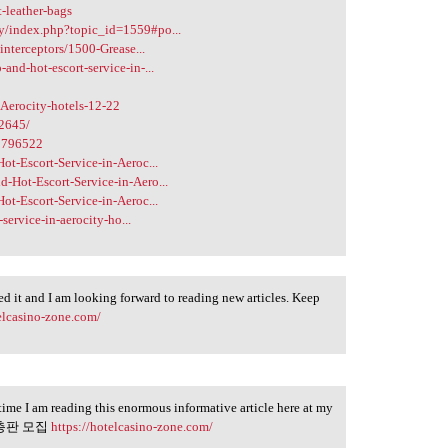
-leather-bags
y/index.php?topic_id=1559#po...
interceptors/1500-Grease...
nd-hot-escort-service-in-...
-Aerocity-hotels-12-22
32645/
=1796522
ot-Escort-Service-in-Aeroc...
-Hot-Escort-Service-in-Aero...
ot-Escort-Service-in-Aeroc...
service-in-aerocity-ho...
ked it and I am looking forward to reading new articles. Keep
telcasino-zone.com/
 time I am reading this enormous informative article here at my
 슬롯 총판 모집
https://hotelcasino-zone.com/