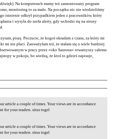
ż dźwięk). Na komputerach mamy też zamontowany program
omo, monitoring to za mało. Na początku nic nie wiedzieliśmy
ego istnienie odkrył przypadkiem jeden z pracowników, który
lądania i wysyła do szefa alerty, gdy wchodzi się na strony
d.
zytam, piszę. Poczucie, że kogoś okradam z czasu, za który mi
ikt mi nie płaci. Zauważyłam też, że stałam się o wiele bardziej
s obserwowanym w pracy przez »oko Saurona« towarzyszy całemu
stopy w pokoju, bo wiedzą, że ktoś to gdzieś zapisuje,
ur article a couple of times. Your views are in accordance
t for your readers. situs togel
ur article a couple of times. Your views are in accordance
t for your readers. situs togel