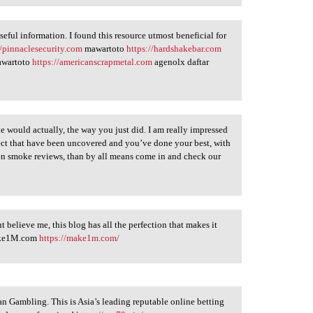
useful information. I found this resource utmost beneficial for
//pinnaclesecurity.com
mawartoto
https://hardshakebar.com
wartoto
https://americanscrapmetal.com
agenolx daftar
le would actually, the way you just did. I am really impressed
ject that have been uncovered and you’ve done your best, with
en smoke reviews, than by all means come in and check our
t believe me, this blog has all the perfection that makes it
Make1M.com
https://make1m.com/
an Gambling. This is Asia’s leading reputable online betting