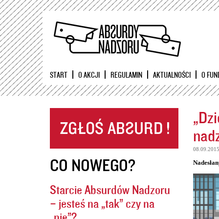
START
O AKCJI
REGULAMIN
AKTUALNOŚCI
O FUN
„Dzi
nadz
08.09.201
CO NOWEGO?
Nadesłan
Starcie Absurdów Nadzoru
– jesteś na „tak” czy na
„nie”?