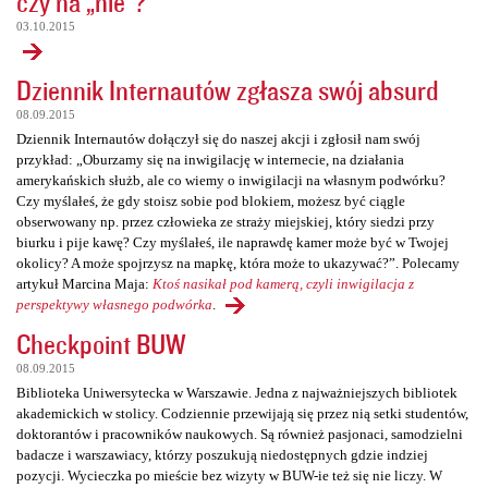
czy na „nie”?
03.10.2015
Dziennik Internautów zgłasza swój absurd
08.09.2015
Dziennik Internautów dołączył się do naszej akcji i zgłosił nam swój
przykład: „Oburzamy się na inwigilację w internecie, na działania
amerykańskich służb, ale co wiemy o inwigilacji na własnym podwórku?
Czy myślałeś, że gdy stoisz sobie pod blokiem, możesz być ciągle
obserwowany np. przez człowieka ze straży miejskiej, który siedzi przy
biurku i pije kawę? Czy myślałeś, ile naprawdę kamer może być w Twojej
okolicy? A może spojrzysz na mapkę, która może to ukazywać?”. Polecamy
artykuł Marcina Maja:
Ktoś nasikał pod kamerą, czyli inwigilacja z
perspektywy własnego podwórka
.
Checkpoint BUW
08.09.2015
Biblioteka Uniwersytecka w Warszawie. Jedna z najważniejszych bibliotek
akademickich w stolicy. Codziennie przewijają się przez nią setki studentów,
doktorantów i pracowników naukowych. Są również pasjonaci, samodzielni
badacze i warszawiacy, którzy poszukują niedostępnych gdzie indziej
pozycji. Wycieczka po mieście bez wizyty w BUW-ie też się nie liczy. W