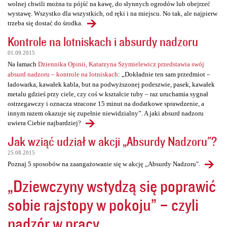
wolnej chwili można tu pójść na kawę, do słynnych ogrodów lub obejrzeć
wystawę. Wszystko dla wszystkich, od ręki i na miejscu. No tak, ale najpierw
trzeba się dostać do środka.
Kontrole na lotniskach i absurdy nadzoru
01.09.2015
Na łamach
Dziennika Opinii, Katarzyna Szymielewicz przedstawia swój
absurd nadzoru – kontrole na lotniskach
: „Dokładnie ten sam przedmiot –
ładowarka, kawałek kabla, but na podwyższonej podeszwie, pasek, kawałek
metalu gdzieś przy ciele, czy coś w kształcie tuby – raz uruchamia sygnał
ostrzegawczy i oznacza stracone 15 minut na dodatkowe sprawdzenie, a
innym razem okazuje się zupełnie niewidzialny”. A jaki absurd nadzoru
uwiera Ciebie najbardziej?
Jak wziąć udział w akcji „Absurdy Nadzoru"?
25.08.2015
Poznaj 5 sposobów na zaangażowanie się w akcję „Absurdy Nadzoru".
„Dziewczyny wstydzą się poprawić
sobie rajstopy w pokoju” – czyli
nadzór w pracy