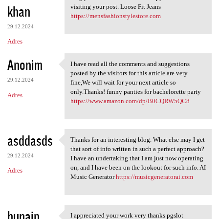
khan
visiting your post. Loose Fit Jeans
https://mensfashionstylestore.com
29.12.2024
Adres
Anonim
I have read all the comments and suggestions
I have read all the comments
posted by the visitors for this article are very
29.12.2024
fine,We will wait for your next article so
only.Thanks! funny panties for bachelorette party
Adres
https://www.amazon.com/dp/B0CQRW5QC8
asddasds
Thanks for an interesting blog. What else may I get
Thanks for an interesting
that sort of info written in such a perfect approach?
29.12.2024
I have an undertaking that I am just now operating
on, and I have been on the lookout for such info. AI
Adres
Music Generator
https://musicgeneratorai.com
hunain
I appreciated your work very thanks pgslot