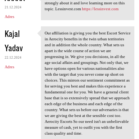
Thanks for taking the time to
strongly about it and love learning more on this
21.12.2024
topic. Lessinvest.com
https://lessinvest.com
Adres
Kajal
Our affiliation is giving you the best Escort Service
Our affiliation is giving you
in Aerocity benefits in the twin urban territories
Yadav
and in addition the whole country. What sets us
apart is the wide course of action we are
progressing in. We give you decisions, in all the
22.12.2024
age social affairs and groupings. Not only that, we
Adres
have options open for various nationalities also
with the target that you never come up short on
choices. This mirrors our sentiment commitment as
for serving you best and makes this experience a
fundamental one for you. We have a general client
base that is so extensively spread that we approach
each edge of the business and each edge of the
country. What sets us before our adversaries is that
we are giving the best at the sensible cost too.
Aerocity Escorts So our need isn't an unbelievable
measure of cash, yet to outfit you with the first
class quality and time.