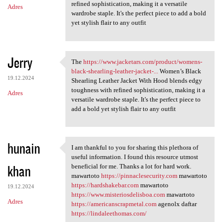
refined sophistication, making it a versatile
Adres
wardrobe staple. It's the perfect piece to add a bold
yet stylish flair to any outfit
Jerry
The
https://www.jacketars.com/product/womens-
The https://www.jacketars.com
black-shearling-leather-jacket-...
Women’s Black
19.12.2024
Shearling Leather Jacket With Hood blends edgy
toughness with refined sophistication, making it a
Adres
versatile wardrobe staple. It's the perfect piece to
add a bold yet stylish flair to any outfit
hunain
I am thankful to you for sharing this plethora of
I am thankful to you for
useful information. I found this resource utmost
khan
beneficial for me. Thanks a lot for hard work.
mawartoto
https://pinnaclesecurity.com
mawartoto
https://hardshakebar.com
mawartoto
19.12.2024
https://www.misteriosdelisboa.com
mawartoto
Adres
https://americanscrapmetal.com
agenolx daftar
https://lindaleethomas.com/