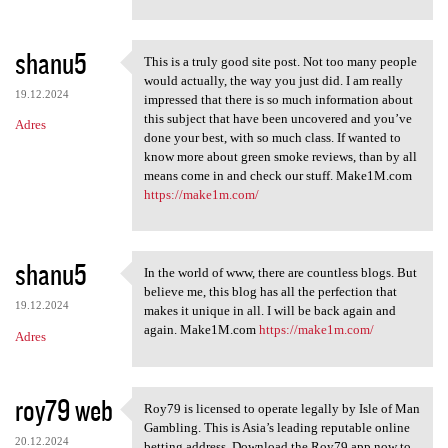
shanu5
This is a truly good site post. Not too many people
This is a truly good site
would actually, the way you just did. I am really
19.12.2024
impressed that there is so much information about
this subject that have been uncovered and you’ve
Adres
done your best, with so much class. If wanted to
know more about green smoke reviews, than by all
means come in and check our stuff. Make1M.com
https://make1m.com/
shanu5
In the world of www, there are countless blogs. But
In the world of www, there
believe me, this blog has all the perfection that
19.12.2024
makes it unique in all. I will be back again and
again. Make1M.com
https://make1m.com/
Adres
roy79 web
Roy79 is licensed to operate legally by Isle of Man
Roy79 is licensed to operate
Gambling. This is Asia’s leading reputable online
20.12.2024
betting address. Download the Roy79 app now to