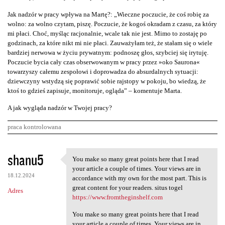
Jak nadzór w pracy wpływa na Martę?: „Wieczne poczucie, że coś robię za
wolno: za wolno czytam, piszę. Poczucie, że kogoś okradam z czasu, za który
mi płaci. Choć, myśląc racjonalnie, wcale tak nie jest. Mimo to zostaję po
godzinach, za które nikt mi nie płaci. Zauważyłam też, że stałam się o wiele
bardziej nerwowa w życiu prywatnym: podnoszę głos, szybciej się irytuję.
Poczucie bycia cały czas obserwowanym w pracy przez »oko Saurona«
towarzyszy całemu zespołowi i doprowadza do absurdalnych sytuacji:
dziewczyny wstydzą się poprawić sobie rajstopy w pokoju, bo wiedzą, że
ktoś to gdzieś zapisuje, monitoruje, ogląda” – komentuje Marta.
A jak wygląda nadzór w Twojej pracy?
praca kontrolowana
K
shanu5
You make so many great points here that I read
You make so many great points
o
your article a couple of times. Your views are in
18.12.2024
m
accordance with my own for the most part. This is
great content for your readers. situs togel
Adres
e
https://www.fromtheginshelf.com
n
You make so many great points here that I read
t
your article a couple of times. Your views are in