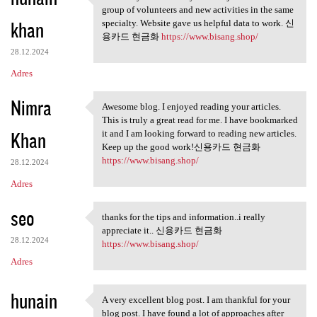
This is my first visit to
group of volunteers and new activities in the same
khan
specialty. Website gave us helpful data to work. 신
용카드 현금화
https://www.bisang.shop/
28.12.2024
Adres
Nimra
Awesome blog. I enjoyed reading your articles.
Awesome blog. I enjoyed
This is truly a great read for me. I have bookmarked
Khan
it and I am looking forward to reading new articles.
Keep up the good work!신용카드 현금화
https://www.bisang.shop/
28.12.2024
Adres
seo
thanks for the tips and information..i really
thanks for the tips and
appreciate it.. 신용카드 현금화
28.12.2024
https://www.bisang.shop/
Adres
hunain
A very excellent blog post. I am thankful for your
A very excellent blog post. I
blog post. I have found a lot of approaches after