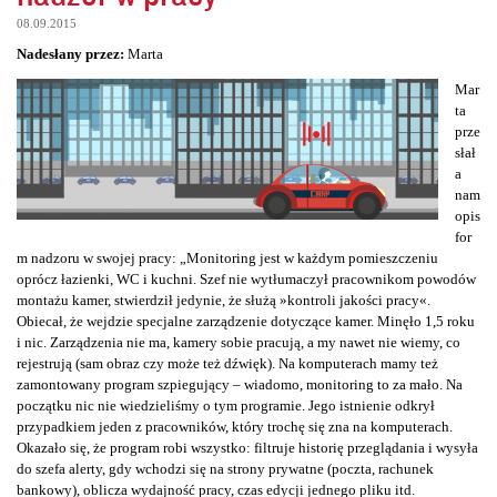
08.09.2015
Nadesłany przez:
Marta
Mar
ta
prze
słał
a
nam
opis
for
m nadzoru w swojej pracy: „Monitoring jest w każdym pomieszczeniu
oprócz łazienki, WC i kuchni. Szef nie wytłumaczył pracownikom powodów
montażu kamer, stwierdził jedynie, że służą »kontroli jakości pracy«.
Obiecał, że wejdzie specjalne zarządzenie dotyczące kamer. Minęło 1,5 roku
i nic. Zarządzenia nie ma, kamery sobie pracują, a my nawet nie wiemy, co
rejestrują (sam obraz czy może też dźwięk). Na komputerach mamy też
zamontowany program szpiegujący – wiadomo, monitoring to za mało. Na
początku nic nie wiedzieliśmy o tym programie. Jego istnienie odkrył
przypadkiem jeden z pracowników, który trochę się zna na komputerach.
Okazało się, że program robi wszystko: filtruje historię przeglądania i wysyła
do szefa alerty, gdy wchodzi się na strony prywatne (poczta, rachunek
bankowy), oblicza wydajność pracy, czas edycji jednego pliku itd.