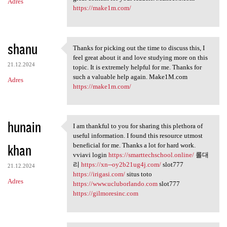
Adres
https://make1m.com/
shanu
Thanks for picking out the time to discuss this, I
Thanks for picking out the
feel great about it and love studying more on this
21.12.2024
topic. It is extremely helpful for me. Thanks for
such a valuable help again. Make1M.com
Adres
https://make1m.com/
hunain
I am thankful to you for sharing this plethora of
I am thankful to you for
useful information. I found this resource utmost
khan
beneficial for me. Thanks a lot for hard work.
vviavi login
https://smarttechschool.online/
롤대
리
https://xn--oy2b21ug4j.com/
slot777
21.12.2024
https://irigasi.com/
situs toto
Adres
https://www.ucluborlando.com
slot777
https://gilmoresinc.com