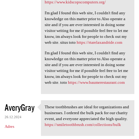
https://www.kidscopscomputers.org/
I'm glad I found this web site, I couldn't find any
knowledge on this matter prior to.Also operate a
site and if you are ever interested in doing some
visitor writing for me if possible feel free to let me
know, im always look for people to check out my
web site. situs toto
https://rtarelaxandride.com
I'm glad I found this web site, I couldn't find any
knowledge on this matter prior to.Also operate a
site and if you are ever interested in doing some
visitor writing for me if possible feel free to let me
know, im always look for people to check out my
web site. toto
https://www.baumerestaurant.com
AveryGray
These toothbrushes are ideal for organizations and
These toothbrushes are ideal
businesses. I ordered the bulk pack for our charity
26.12.2024
event, and everyone appreciated the high quality.
https://smiletoothbrush.com/collections/bulk
Adres