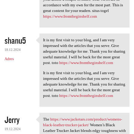
accordance with my own for the most part. This is
a
great content for your readers. situs togel
r
https://www.fromtheginshelf.com
z
e
shanu5
It is my first visit to your blog, and I am very
It is my first visit to your
impressed with the articles that you serve. Give
18.12.2024
adequate knowledge for me. Thank you for sharing
useful material. I will be back for the more great
Adres
post. toto
https://www.fromtheginshelf.com
It is my first visit to your blog, and I am very
impressed with the articles that you serve. Give
adequate knowledge for me. Thank you for sharing
useful material. I will be back for the more great
post. toto
https://www.fromtheginshelf.com
Jerry
The
https://www.jacketars.com/product/womens-
The https://www.jacketars.com
black-leather-trucker-jacket/
Women’s Black
19.12.2024
Leather Trucker Jacket blends edgy toughness with