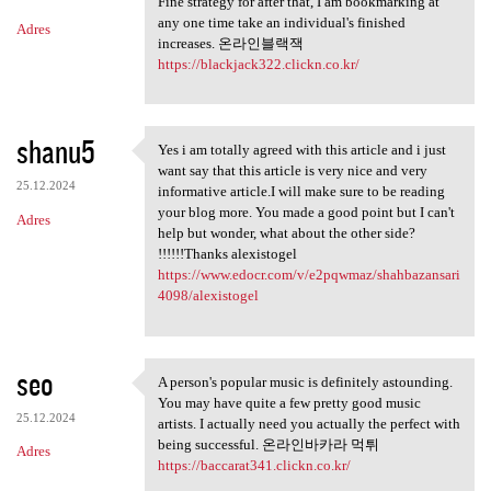
Fine strategy for after that, I am bookmarking at
any one time take an individual's finished
Adres
increases. 온라인블랙잭
https://blackjack322.clickn.co.kr/
shanu5
Yes i am totally agreed with this article and i just
Yes i am totally agreed with
want say that this article is very nice and very
25.12.2024
informative article.I will make sure to be reading
your blog more. You made a good point but I can't
Adres
help but wonder, what about the other side?
!!!!!!Thanks alexistogel
https://www.edocr.com/v/e2pqwmaz/shahbazansari
4098/alexistogel
seo
A person's popular music is definitely astounding.
A person's popular music is
You may have quite a few pretty good music
25.12.2024
artists. I actually need you actually the perfect with
being successful. 온라인바카라 먹튀
Adres
https://baccarat341.clickn.co.kr/