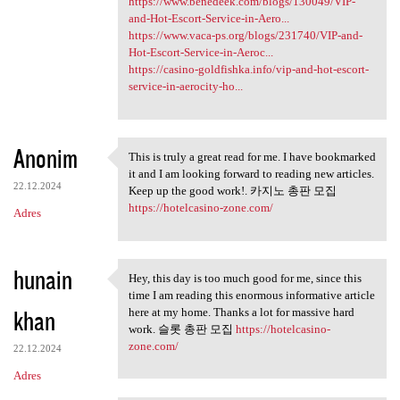
https://www.benedeek.com/blogs/130049/VIP-
and-Hot-Escort-Service-in-Aero...
https://www.vaca-ps.org/blogs/231740/VIP-and-
Hot-Escort-Service-in-Aeroc...
https://casino-goldfishka.info/vip-and-hot-escort-
service-in-aerocity-ho...
Anonim
This is truly a great read for me. I have bookmarked
This is truly a great read
it and I am looking forward to reading new articles.
22.12.2024
Keep up the good work!. 카지노 총판 모집
https://hotelcasino-zone.com/
Adres
hunain
Hey, this day is too much good for me, since this
Hey, this day is too much
time I am reading this enormous informative article
khan
here at my home. Thanks a lot for massive hard
work. 슬롯 총판 모집
https://hotelcasino-
zone.com/
22.12.2024
Adres