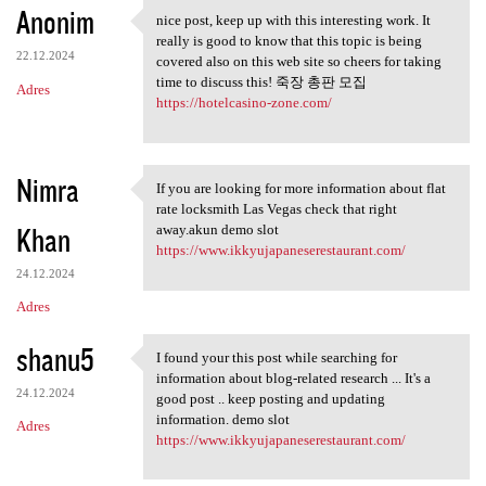
Anonim
nice post, keep up with this interesting work. It
nice post, keep up with this
really is good to know that this topic is being
22.12.2024
covered also on this web site so cheers for taking
time to discuss this! 죽장 총판 모집
Adres
https://hotelcasino-zone.com/
Nimra
If you are looking for more information about flat
If you are looking for more
rate locksmith Las Vegas check that right
Khan
away.akun demo slot
https://www.ikkyujapaneserestaurant.com/
24.12.2024
Adres
shanu5
I found your this post while searching for
I found your this post while
information about blog-related research ... It's a
24.12.2024
good post .. keep posting and updating
information. demo slot
Adres
https://www.ikkyujapaneserestaurant.com/