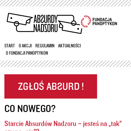
Przejdź
do
treści
START
O AKCJI
REGULAMIN
AKTUALNOŚCI
O FUNDACJI PANOPTYKON
CO NOWEGO?
Starcie Absurdów Nadzoru – jesteś na „tak”