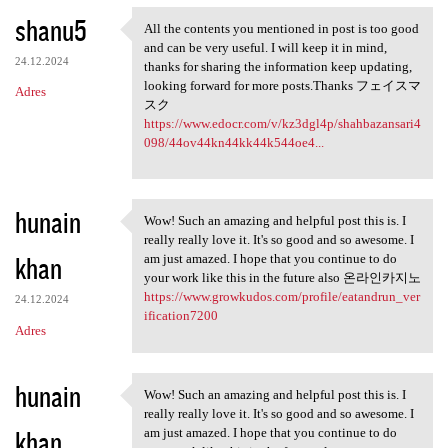
shanu5
All the contents you mentioned in post is too good
All the contents you
and can be very useful. I will keep it in mind,
24.12.2024
thanks for sharing the information keep updating,
looking forward for more posts.Thanks フェイスマ
Adres
スク
https://www.edocr.com/v/kz3dgl4p/shahbazansari4
098/44ov44kn44kk44k544oe4...
hunain
Wow! Such an amazing and helpful post this is. I
Wow! Such an amazing and
really really love it. It's so good and so awesome. I
khan
am just amazed. I hope that you continue to do
your work like this in the future also 온라인카지노
https://www.growkudos.com/profile/eatandrun_ver
24.12.2024
ification7200
Adres
hunain
Wow! Such an amazing and helpful post this is. I
Wow! Such an amazing and
really really love it. It's so good and so awesome. I
khan
am just amazed. I hope that you continue to do