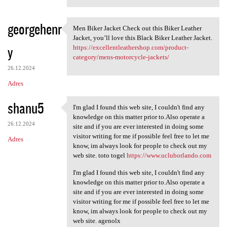
georgehenr
Men Biker Jacket Check out this Biker Leather
Men Biker Jacket Check out
Jacket, you’ll love this Black Biker Leather Jacket.
y
https://excellentleathershop.com/product-
category/mens-motorcycle-jackets/
26.12.2024
Adres
shanu5
I'm glad I found this web site, I couldn't find any
I'm glad I found this web
knowledge on this matter prior to.Also operate a
26.12.2024
site and if you are ever interested in doing some
visitor writing for me if possible feel free to let me
Adres
know, im always look for people to check out my
web site. toto togel
https://www.ucluborlando.com
I'm glad I found this web site, I couldn't find any
knowledge on this matter prior to.Also operate a
site and if you are ever interested in doing some
visitor writing for me if possible feel free to let me
know, im always look for people to check out my
web site. agenolx