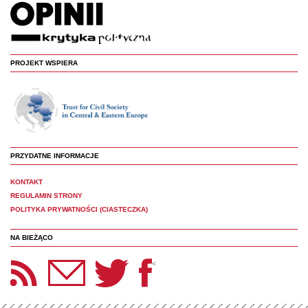
PROJEKT WSPIERA
PRZYDATNE INFORMACJE
KONTAKT
REGULAMIN STRONY
POLITYKA PRYWATNOŚCI (CIASTECZKA)
NA BIEŻĄCO
etter Panoptyka
Twitter
Facebook
<