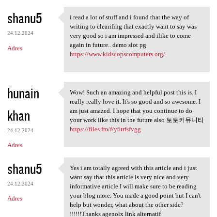
shanu5
i read a lot of stuff and i found that the way of
i read a lot of stuff and i
writing to clearifing that exactly want to say was
24.12.2024
very good so i am impressed and ilike to come
again in future.. demo slot pg
Adres
https://www.kidscopscomputers.org/
hunain
Wow! Such an amazing and helpful post this is. I
Wow! Such an amazing and
really really love it. It's so good and so awesome. I
khan
am just amazed. I hope that you continue to do
your work like this in the future also 토토커뮤니티
https://files.fm/f/y6trfsfvgg
24.12.2024
Adres
shanu5
Yes i am totally agreed with this article and i just
Yes i am totally agreed with
want say that this article is very nice and very
24.12.2024
informative article.I will make sure to be reading
your blog more. You made a good point but I can't
Adres
help but wonder, what about the other side?
!!!!!!Thanks agenolx link alternatif