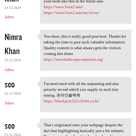
your work like this in the future also
https://www.3win2.asia/
24.12.2024
https://www.3win2.asia/my/en-us/
Adres
Nimra
You there, this is really good post here. Thanks for
You there, this is really
taking the time to post such valuable information.
Khan
Quality content is what always gets the visitors
coming.slot demo
https://www.kidscopscomputers.org/
25.12.2024
Adres
seo
I’m motivated with all the surpassing and also
I’m motivated with all the
preachy record which you supply in such tiny
25.12.2024
timing. 온라인블랙잭
https://blackjack322.clickn.co.kr/
Adres
seo
That i originated onto your webpage despite the
That i originated onto your
fact that highlighting basically just a bit submits.
25.12.2024