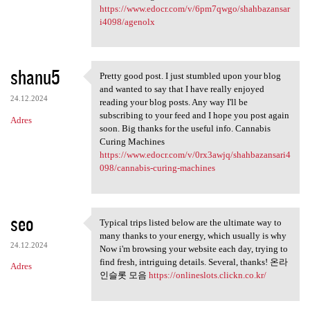
https://www.edocr.com/v/6pm7qwgo/shahbazansar
i4098/agenolx
shanu5
Pretty good post. I just stumbled upon your blog
Pretty good post. I just
and wanted to say that I have really enjoyed
24.12.2024
reading your blog posts. Any way I'll be
subscribing to your feed and I hope you post again
Adres
soon. Big thanks for the useful info. Cannabis
Curing Machines
https://www.edocr.com/v/0rx3awjq/shahbazansari4
098/cannabis-curing-machines
seo
Typical trips listed below are the ultimate way to
Typical trips listed below
many thanks to your energy, which usually is why
24.12.2024
Now i'm browsing your website each day, trying to
find fresh, intriguing details. Several, thanks! 온라
Adres
인슬롯 모음
https://onlineslots.clickn.co.kr/