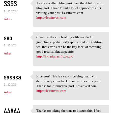
SSSS
A very excellent blog post. I am thankful for your
A very excellent blog post. I
blog post. I have found a lot of approaches after
21.12.2024
visiting your post. Lessinvest.com
https://lessinvest.com
Adres
seo
Cheers to the article along with wonderful
Cheers to the article along
guidelines.. perhaps My spouse and i in addition
21.12.2024
feel that efforts can be the key facet of receiving
good results. kkrasiapacific
Adres
http://kkrasiapacific.co.uk/
sasasa
Nice post! This is a very nice blog that I will
Nice post! This is a very
definitively come back to more times this year!
21.12.2024
Thanks for informative post. Lessinvest.com
https://lessinvest.com
Adres
AAAAA
Thanks for taking the time to discuss this, I feel