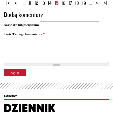
S
…
11
12
13
14
15
16
17
18
19
…
t
Dodaj komentarz
r
o
Nazwisko lub pseudonim
n
y
Treść Twojego komentarza
*
PATRONAT