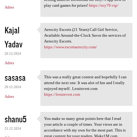
play card games for prizes!
https://roy79.vip/
Adres
Kajal
Aerocity Escorts (21 Years) Call Girl Service,
Aerocity Escorts (21 Years)
Available Around-the-Clock Savor the services of
Yadav
Aerocity Escorts.
https://www.escortaerocity.com/
20.12.2024
Adres
sasasa
This was a really great contest and hopefully I can
This was a really great
attend the next one. It was alot of fun and I really
20.12.2024
enjoyed myself.. Lessinvest.com
https://lessinvest.com
Adres
shanu5
You make so many great points here that I read
You make so many great points
your article a couple of times. Your views are in
21.12.2024
accordance with my own for the most part. This is
great content for your readers. Make1M.com