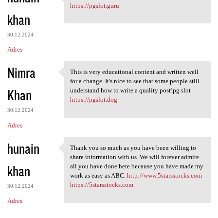
I appreciated your work very
https://pgslot.guru
khan
30.12.2024
Adres
Nimra
This is very educational content and written well
This is very educational
for a change. It's nice to see that some people still
Khan
understand how to write a quality post!pg slot
https://pgslot.dog
30.12.2024
Adres
hunain
Thank you so much as you have been willing to
Thank you so much as you have
share information with us. We will forever admire
khan
all you have done here because you have made my
work as easy as ABC.
http://www.5starsstocks.com
https://5starsstocks.com
30.12.2024
Adres