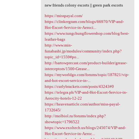
new friends colony escorts || green park escorts
https://misspayal.com/
https://clinkergram.com/blogs/66970/VIP-and-
Hot-Escort-Service-in-Aeroci...
https://www.tungchungflowershop.com/blog/best-
leather-bags
http://www.min-
funabashi.jp/modules/community/index.php?
topic_id=1559#po...
http://bartowprecast.com/product-builder/grease-
interceptors/1500-Grease...
https://myworldgo.com/forums/topic/187821/vip-
and-hot-escort-service-in-...
https://curlybrackets.com/posts/43243#0
https://telegra.ph/VIP-and-Hot-Escort-Service-in-
Aerocity-hotels-12-22
https://heavenarticle.com/author/miss-payal-
1732645/
http://molbiol.ru/forums/index.php?
showtopic=1796522
https://www.exoltech.us/blogs/245074/VIP-and-
Hot-Escort-Service-in-Aeroc...