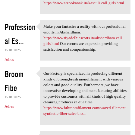
https://www.arzookanak.in/kasauli-call-girls.html
Profession
Make your fantasies a reality with our professional
Make your fantasies a reality
escorts in Akshardham.
al Es...
https://www.riyadelhiescorts.in/akshardham-call-
girls.html
Our escorts are experts in providing
satisfaction and companionship.
15.01.2025
Adres
Broom
Our Factory is specialized in producing different
Our Factory is specialized in
kinds of broom,brush monofilament with various
Fibe
colors and good quality. Furthermore, we have
innovative developing and manufacturing abilities
to provide customers with all kinds of high quality
15.01.2025
cleaning produces in due time.
Adres
https://www.htbroomfilament.com/waved-filament-
synthetic-fiber-sales-bro...