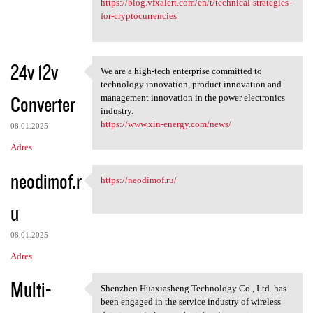
https://blog.vfxalert.com/en/t/technical-strategies-
for-cryptocurrencies
24v 12v
We are a high-tech enterprise committed to
We are a high-tech enterprise
technology innovation, product innovation and
Converter
management innovation in the power electronics
industry.
https://www.xin-energy.com/news/
08.01.2025
Adres
neodimof.r
https://neodimof.ru/
https://neodimof.ru/
u
08.01.2025
Adres
Multi-
Shenzhen Huaxiasheng Technology Co., Ltd. has
Shenzhen Huaxiasheng
been engaged in the service industry of wireless