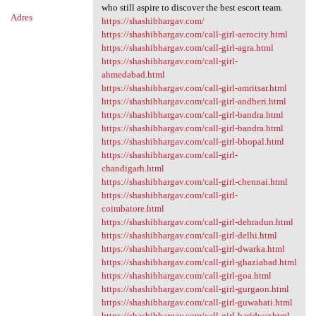
who still aspire to discover the best escort team.
Adres
https://shashibhargav.com/
https://shashibhargav.com/call-girl-aerocity.html
https://shashibhargav.com/call-girl-agra.html
https://shashibhargav.com/call-girl-
ahmedabad.html
https://shashibhargav.com/call-girl-amritsar.html
https://shashibhargav.com/call-girl-andheri.html
https://shashibhargav.com/call-girl-bandra.html
https://shashibhargav.com/call-girl-bandra.html
https://shashibhargav.com/call-girl-bhopal.html
https://shashibhargav.com/call-girl-
chandigarh.html
https://shashibhargav.com/call-girl-chennai.html
https://shashibhargav.com/call-girl-
coimbatore.html
https://shashibhargav.com/call-girl-dehradun.html
https://shashibhargav.com/call-girl-delhi.html
https://shashibhargav.com/call-girl-dwarka.html
https://shashibhargav.com/call-girl-ghaziabad.html
https://shashibhargav.com/call-girl-goa.html
https://shashibhargav.com/call-girl-gurgaon.html
https://shashibhargav.com/call-girl-guwahati.html
https://shashibhargav.com/call-girl-haridwar.html