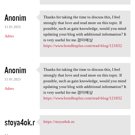
Anonim
Thanks for taking the time to discuss this, I feel
Thanks for taking the time to
strongly that love and read more on this topic. If
11.01.2025
possible, such as gain knowledge, would you mind
updating your blog with additional information? It
Adres
is very useful for me.경마예상
https://www.bondhuplus.com/read-blog/121832
Anonim
Thanks for taking the time to discuss this, I feel
Thanks for taking the time to
strongly that love and read more on this topic. If
11.01.2025
possible, such as gain knowledge, would you mind
updating your blog with additional information? It
Adres
is very useful for me.경마예상
https://www.bondhuplus.com/read-blog/121832
stoya4ok.r
https://stoya4ok.ru
https://stoya4ok.ru