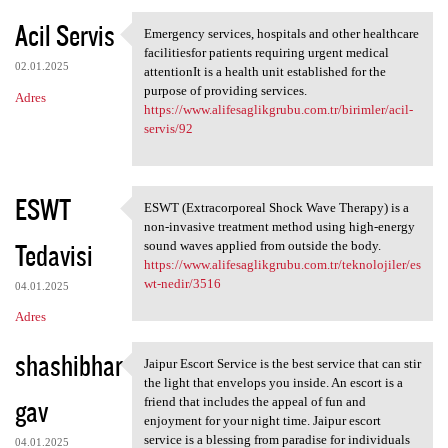
Acil Servis
Emergency services, hospitals and other healthcare
Emergency services, hospitals
facilitiesfor patients requiring urgent medical
02.01.2025
attentionIt is a health unit established for the
purpose of providing services.
Adres
https://www.alifesaglikgrubu.com.tr/birimler/acil-
servis/92
ESWT
ESWT (Extracorporeal Shock Wave Therapy) is a
ESWT (Extracorporeal Shock
non-invasive treatment method using high-energy
Tedavisi
sound waves applied from outside the body.
https://www.alifesaglikgrubu.com.tr/teknolojiler/es
wt-nedir/3516
04.01.2025
Adres
shashibhar
Jaipur Escort Service is the best service that can stir
Jaipur Escort Service is the
the light that envelops you inside. An escort is a
gav
friend that includes the appeal of fun and
enjoyment for your night time. Jaipur escort
service is a blessing from paradise for individuals
04.01.2025