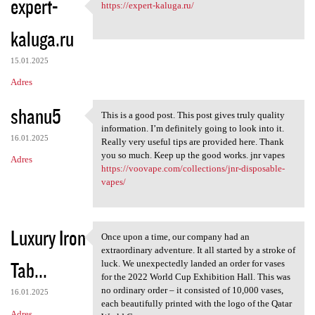
expert-
https://expert-kaluga.ru/
https://expert-kaluga.ru/
kaluga.ru
15.01.2025
Adres
shanu5
This is a good post. This post gives truly quality
This is a good post. This
information. I’m definitely going to look into it.
16.01.2025
Really very useful tips are provided here. Thank
you so much. Keep up the good works. jnr vapes
Adres
https://voovape.com/collections/jnr-disposable-
vapes/
Luxury Iron
Once upon a time, our company had an
Once upon a time, our company
extraordinary adventure. It all started by a stroke of
Tab...
luck. We unexpectedly landed an order for vases
for the 2022 World Cup Exhibition Hall. This was
no ordinary order – it consisted of 10,000 vases,
16.01.2025
each beautifully printed with the logo of the Qatar
Adres