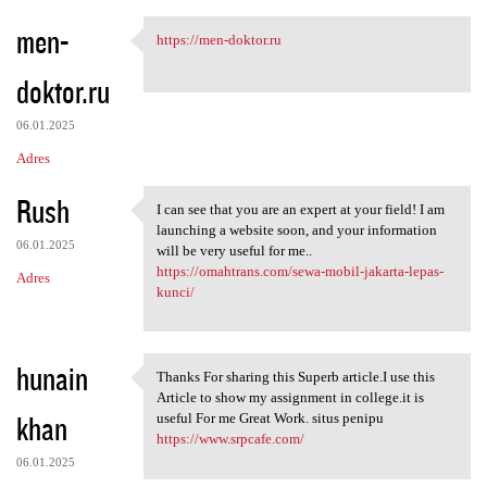
men-
https://men-doktor.ru
https://men-doktor.ru
doktor.ru
06.01.2025
Adres
Rush
I can see that you are an expert at your field! I am
I can see that you are an
launching a website soon, and your information
06.01.2025
will be very useful for me..
https://omahtrans.com/sewa-mobil-jakarta-lepas-
Adres
kunci/
hunain
Thanks For sharing this Superb article.I use this
Thanks For sharing this
Article to show my assignment in college.it is
khan
useful For me Great Work. situs penipu
https://www.srpcafe.com/
06.01.2025