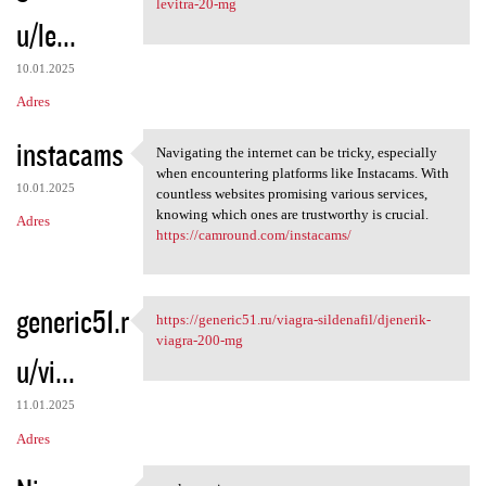
levitra-20-mg
u/le...
10.01.2025
Adres
instacams
Navigating the internet can be tricky, especially
Navigating the internet can
when encountering platforms like Instacams. With
10.01.2025
countless websites promising various services,
knowing which ones are trustworthy is crucial.
Adres
https://camround.com/instacams/
generic51.r
https://generic51.ru/viagra-sildenafil/djenerik-
https://generic51.ru/viagra
viagra-200-mg
u/vi...
11.01.2025
Adres