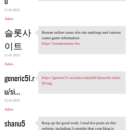
u
11.01.2025
Adres
슬롯사
Korean online casno slot site rankings and various
Korean online casno slot site
casno game information
이트
https://totumcantine.bio
11.01.2025
Adres
generic51.r
https://generic51.ru/sialis-tadalafil/djenerik-sialis-
https://generic51.ru/sialis
60-mg
u/si...
12.01.2025
Adres
shanu5
Keep up the good work; I read few posts on this
Keep up the good work; I read
website, including I consider that your blog is