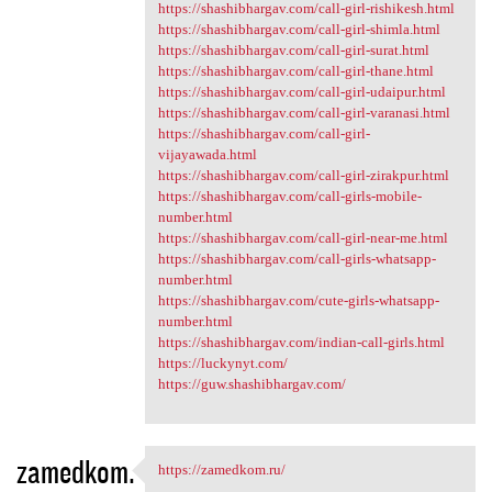
https://shashibhargav.com/call-girl-rishikesh.html
https://shashibhargav.com/call-girl-shimla.html
https://shashibhargav.com/call-girl-surat.html
https://shashibhargav.com/call-girl-thane.html
https://shashibhargav.com/call-girl-udaipur.html
https://shashibhargav.com/call-girl-varanasi.html
https://shashibhargav.com/call-girl-
vijayawada.html
https://shashibhargav.com/call-girl-zirakpur.html
https://shashibhargav.com/call-girls-mobile-
number.html
https://shashibhargav.com/call-girl-near-me.html
https://shashibhargav.com/call-girls-whatsapp-
number.html
https://shashibhargav.com/cute-girls-whatsapp-
number.html
https://shashibhargav.com/indian-call-girls.html
https://luckynyt.com/
https://guw.shashibhargav.com/
zamedkom.
https://zamedkom.ru/
https://zamedkom.ru/