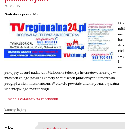
28.08.2015
Nadesłany przez:
Malibu
Dos
taliś
my
bar
dzo
ciek
awy
i
nie
pokojący absurd nadzoru: „Malborska telewizja internetowa montuje w
miastach całego powiatu kamery w miejscach publicznych i umożliwia
podgląd z nich mieszkańcom. W efekcie powstaje alternatywna, prywatna
sieć miejskiego monitoringu”.
Link do TvMalbork na Facebooku
kamery-bajery
K
sk-
https://sk-projekt.ru/