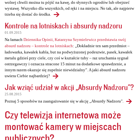
wolnej chwili można tu pójść na kawę, do słynnych ogrodów lub obejrzeć
wystawę. Wszystko dla wszystkich, od ręki i na miejscu. No tak, ale najpierw
trzeba się dostać do środka.
Kontrole na lotniskach i absurdy nadzoru
01.09.2015
Na łamach
Dziennika Opinii, Katarzyna Szymielewicz przedstawia swój
absurd nadzoru – kontrole na lotniskach
: „Dokładnie ten sam przedmiot –
ładowarka, kawałek kabla, but na podwyższonej podeszwie, pasek, kawałek
metalu gdzieś przy ciele, czy coś w kształcie tuby – raz uruchamia sygnał
ostrzegawczy i oznacza stracone 15 minut na dodatkowe sprawdzenie, a
innym razem okazuje się zupełnie niewidzialny”. A jaki absurd nadzoru
uwiera Ciebie najbardziej?
Jak wziąć udział w akcji „Absurdy Nadzoru"?
25.08.2015
Poznaj 5 sposobów na zaangażowanie się w akcję „Absurdy Nadzoru".
Czy telewizja internetowa może
montować kamery w miejscach
publicznych?