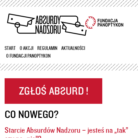
Przejdź
do
treści
START
O AKCJI
REGULAMIN
AKTUALNOŚCI
O FUNDACJI PANOPTYKON
CO NOWEGO?
Starcie Absurdów Nadzoru – jesteś na „tak”