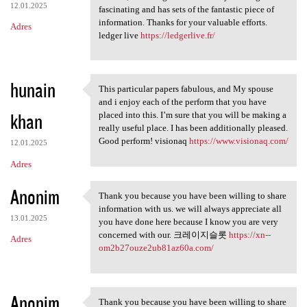
12.01.2025
fascinating and has sets of the fantastic piece of
information. Thanks for your valuable efforts.
Adres
ledger live
https://ledgerlive.fr/
hunain
This particular papers fabulous, and My spouse
This particular papers
and i enjoy each of the perform that you have
khan
placed into this. I’m sure that you will be making a
really useful place. I has been additionally pleased.
Good perform! visionaq
https://www.visionaq.com/
12.01.2025
Adres
Anonim
Thank you because you have been willing to share
Thank you because you have
information with us. we will always appreciate all
13.01.2025
you have done here because I know you are very
concerned with our. 크레이지슬롯
https://xn--
Adres
om2b27ouze2ub81az60a.com/
Anonim
Thank you because you have been willing to share