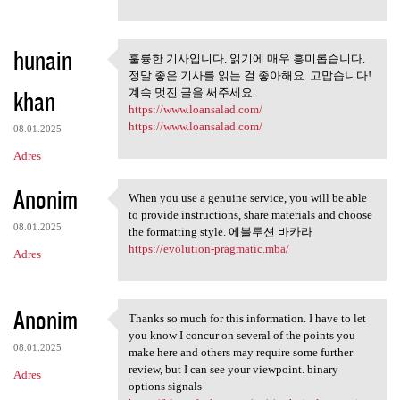
hunain
훌륭한 기사입니다. 읽기에 매우 흥미롭습니다.
훌륭한 기사입니다. 읽기에 매우
정말 좋은 기사를 읽는 걸 좋아해요. 고맙습니다!
흥미롭습니다. 정말
khan
계속 멋진 글을 써주세요.
https://www.loansalad.com/
https://www.loansalad.com/
08.01.2025
Adres
Anonim
When you use a genuine service, you will be able
When you use a genuine
to provide instructions, share materials and choose
08.01.2025
the formatting style. 에볼루션 바카라
https://evolution-pragmatic.mba/
Adres
Anonim
Thanks so much for this information. I have to let
Thanks so much for this
you know I concur on several of the points you
08.01.2025
make here and others may require some further
review, but I can see your viewpoint. binary
Adres
options signals