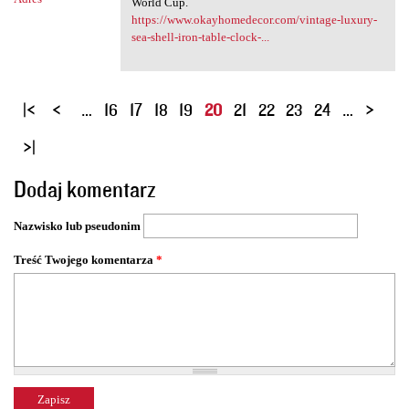
World Cup.
https://www.okayhomedecor.com/vintage-luxury-
sea-shell-iron-table-clock-...
S
…
16
17
18
19
20
21
22
23
24
…
t
r
o
Dodaj komentarz
n
y
Nazwisko lub pseudonim
Treść Twojego komentarza
*