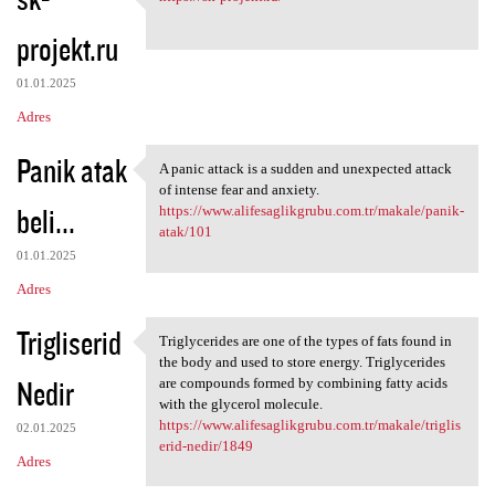
https://sk-projekt.ru/
o
projekt.ru
m
e
01.01.2025
n
Adres
t
Panik atak
a
A panic attack is a sudden and unexpected attack
A panic attack is a sudden
of intense fear and anxiety.
r
beli...
https://www.alifesaglikgrubu.com.tr/makale/panik-
z
atak/101
e
01.01.2025
Adres
Trigliserid
Triglycerides are one of the types of fats found in
Triglycerides are one of the
the body and used to store energy. Triglycerides
Nedir
are compounds formed by combining fatty acids
with the glycerol molecule.
https://www.alifesaglikgrubu.com.tr/makale/triglis
02.01.2025
erid-nedir/1849
Adres