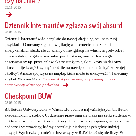
czy na „nie”?
03.10.2015
Dziennik Internautów zgłasza swój absurd
08.09.2015
Dziennik Internautów dołączył się do naszej akcji i zgłosił nam swój
przykład: „Oburzamy się na inwigilację w internecie, na działania
amerykańskich służb, ale co wiemy o inwigilacji na własnym podwórku?
Czy myślałeś, że gdy stoisz sobie pod blokiem, możesz być ciągle
obserwowany np. przez człowieka ze straży miejskiej, który siedzi przy
biurku i pije kawę? Czy myślałeś, ile naprawdę kamer może być w Twojej
okolicy? A może spojrzysz na mapkę, która może to ukazywać?”. Polecamy
artykuł Marcina Maja:
Ktoś nasikał pod kamerą, czyli inwigilacja z
perspektywy własnego podwórka
.
Checkpoint BUW
08.09.2015
Biblioteka Uniwersytecka w Warszawie. Jedna z najważniejszych bibliotek
akademickich w stolicy. Codziennie przewijają się przez nią setki studentów,
doktorantów i pracowników naukowych. Są również pasjonaci, samodzielni
badacze i warszawiacy, którzy poszukują niedostępnych gdzie indziej
pozycji. Wycieczka po mieście bez wizyty w BUW-ie też się nie liczy. W