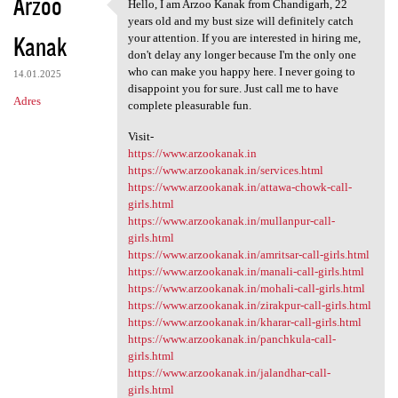
Arzoo
Hello, I am Arzoo Kanak from Chandigarh, 22
Hello, I am Arzoo Kanak from
years old and my bust size will definitely catch
Kanak
your attention. If you are interested in hiring me,
don't delay any longer because I'm the only one
who can make you happy here. I never going to
14.01.2025
disappoint you for sure. Just call me to have
Adres
complete pleasurable fun.
Visit-
https://www.arzookanak.in
https://www.arzookanak.in/services.html
https://www.arzookanak.in/attawa-chowk-call-
girls.html
https://www.arzookanak.in/mullanpur-call-
girls.html
https://www.arzookanak.in/amritsar-call-girls.html
https://www.arzookanak.in/manali-call-girls.html
https://www.arzookanak.in/mohali-call-girls.html
https://www.arzookanak.in/zirakpur-call-girls.html
https://www.arzookanak.in/kharar-call-girls.html
https://www.arzookanak.in/panchkula-call-
girls.html
https://www.arzookanak.in/jalandhar-call-
girls.html