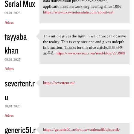
Serial Mux
data transmission product development,
application and network engineering since 1996.
https://www.hxswirelessdata.com/about-us/
09.01.2025
Adres
tayyaba
This article gives the light in which we can observe
This article gives the light
the reality. This is very nice one and gives indepth
khan
information. Thanks for this nice article.토토사이
트추천
https://www.vevioz.com/read-blog/273909
09.01.2025
Adres
severtent.r
https://severtent.ru/
https://severtent.ru/
u
10.01.2025
Adres
generic51.r
https://generic51.ru/levitra-vardenafil/djenerik-
https://generic51.ru/levitra