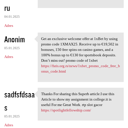
ru
04.01.2025
Adres
Anonim
Get an exclusive welcome offer at 1xBet by using
Get an exclusive welcome
promo code 1XMAX25. Receive up to €19,502 in
05.01.2025
bonuses, 150 free spins on casino games, and a
100% bonus up to €130 for sportsbook deposits.
Adres
Don’t miss out! promo code of 1xbet
https://fsris.org.rs/news/1xbet_promo_code_free_b
onus_code.html
sadfsfdsaa
Thanks For sharing this Superb article.I use this
Thanks For sharing this
Article to show my assignment in college.it is
s
useful For me Great Work. rtp slot gacor
https://spotlightfellowship.com/
05.01.2025
Adres