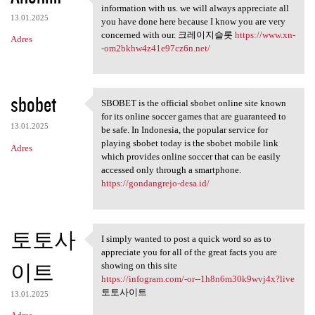
Thank you because you have
information with us. we will always appreciate all
13.01.2025
you have done here because I know you are very
concerned with our. 크레이지슬롯
https://www.xn-
Adres
-om2bkhw4z41e97cz6n.net/
sbobet
SBOBET is the official sbobet online site known
SBOBET is the official sbobet
for its online soccer games that are guaranteed to
13.01.2025
be safe. In Indonesia, the popular service for
playing sbobet today is the sbobet mobile link
Adres
which provides online soccer that can be easily
accessed only through a smartphone.
https://gondangrejo-desa.id/
토토사
I simply wanted to post a quick word so as to
I simply wanted to post a
appreciate you for all of the great facts you are
이트
showing on this site
https://infogram.com/-or--1h8n6m30k9wvj4x?live
토토사이트
13.01.2025