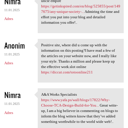
Nimra
uncle empire
uncle empire https:/
https://getinkspired.com/en/blog/525855/post/149
11.01.2025
7675/any-unique-society-...
Admiring the time and
effort you put into your blog and detailed
Adres
information you offer!..
Anonim
Positive site, where did u come up with the
Positive site, where did u
information on this posting?I have read a few of
11.01.2025
the articles on your website now, and I really like
your style. Thanks a million and please keep up
Adres
the effective work.slot online
https://diccut.com/totoonline211
Nimra
A&A Works Specialists
A&A Works Specialists https:/
https://www.yafa.ps/wall/blogs/17822/Why-
11.01.2025
Choose-TCA-Design-Build-for-You...
Great write-
up, I am a big believer in commenting on blogs to
Adres
inform the blog writers know that they’ve added
something worthwhile to the world wide web!..