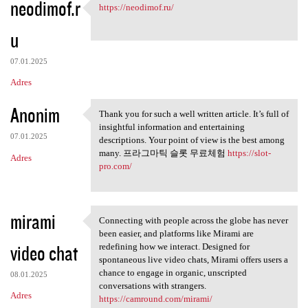
neodimof.r
https://neodimof.ru/
https://neodimof.ru/
u
07.01.2025
Adres
Anonim
Thank you for such a well written article. It’s full of
Thank you for such a well
insightful information and entertaining
07.01.2025
descriptions. Your point of view is the best among
many. 프라그마틱 슬롯 무료체험
https://slot-
Adres
pro.com/
mirami
Connecting with people across the globe has never
Connecting with people across
been easier, and platforms like Mirami are
video chat
redefining how we interact. Designed for
spontaneous live video chats, Mirami offers users a
chance to engage in organic, unscripted
08.01.2025
conversations with strangers.
Adres
https://camround.com/mirami/