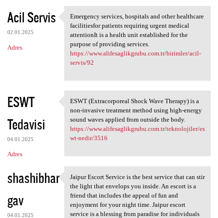
Acil Servis
Emergency services, hospitals and other healthcare
Emergency services, hospitals
facilitiesfor patients requiring urgent medical
02.01.2025
attentionIt is a health unit established for the
purpose of providing services.
Adres
https://www.alifesaglikgrubu.com.tr/birimler/acil-
servis/92
ESWT
ESWT (Extracorporeal Shock Wave Therapy) is a
ESWT (Extracorporeal Shock
non-invasive treatment method using high-energy
Tedavisi
sound waves applied from outside the body.
https://www.alifesaglikgrubu.com.tr/teknolojiler/es
wt-nedir/3516
04.01.2025
Adres
shashibhar
Jaipur Escort Service is the best service that can stir
Jaipur Escort Service is the
the light that envelops you inside. An escort is a
gav
friend that includes the appeal of fun and
enjoyment for your night time. Jaipur escort
service is a blessing from paradise for individuals
04.01.2025