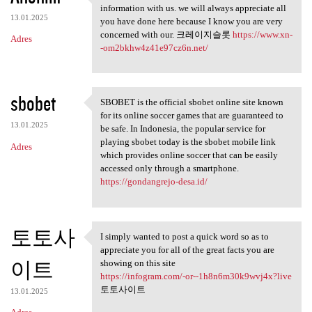
Thank you because you have
information with us. we will always appreciate all
13.01.2025
you have done here because I know you are very
concerned with our. 크레이지슬롯
https://www.xn-
Adres
-om2bkhw4z41e97cz6n.net/
sbobet
SBOBET is the official sbobet online site known
SBOBET is the official sbobet
for its online soccer games that are guaranteed to
13.01.2025
be safe. In Indonesia, the popular service for
playing sbobet today is the sbobet mobile link
Adres
which provides online soccer that can be easily
accessed only through a smartphone.
https://gondangrejo-desa.id/
토토사
I simply wanted to post a quick word so as to
I simply wanted to post a
appreciate you for all of the great facts you are
이트
showing on this site
https://infogram.com/-or--1h8n6m30k9wvj4x?live
토토사이트
13.01.2025