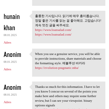
hunain
훌륭한 기사입니다. 읽기에 매우 흥미롭습니다.
훌륭한 기사입니다. 읽기에 매우
정말 좋은 기사를 읽는 걸 좋아해요. 고맙습니다!
흥미롭습니다. 정말
khan
계속 멋진 글을 써주세요.
https://www.loansalad.com/
https://www.loansalad.com/
08.01.2025
Adres
Anonim
When you use a genuine service, you will be able
When you use a genuine
to provide instructions, share materials and choose
08.01.2025
the formatting style. 에볼루션 바카라
https://evolution-pragmatic.mba/
Adres
Anonim
Thanks so much for this information. I have to let
Thanks so much for this
you know I concur on several of the points you
08.01.2025
make here and others may require some further
review, but I can see your viewpoint. binary
Adres
options signals