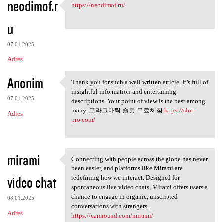
neodimof.r
https://neodimof.ru/
https://neodimof.ru/
u
07.01.2025
Adres
Anonim
Thank you for such a well written article. It’s full of
Thank you for such a well
insightful information and entertaining
07.01.2025
descriptions. Your point of view is the best among
many. 프라그마틱 슬롯 무료체험
https://slot-
Adres
pro.com/
mirami
Connecting with people across the globe has never
Connecting with people across
been easier, and platforms like Mirami are
video chat
redefining how we interact. Designed for
spontaneous live video chats, Mirami offers users a
chance to engage in organic, unscripted
08.01.2025
conversations with strangers.
Adres
https://camround.com/mirami/