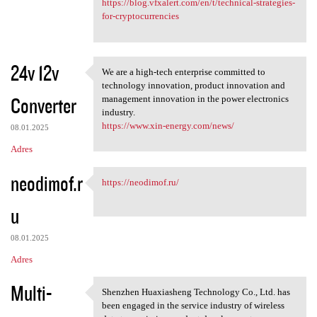
https://blog.vfxalert.com/en/t/technical-strategies-
for-cryptocurrencies
24v 12v
We are a high-tech enterprise committed to
We are a high-tech enterprise
technology innovation, product innovation and
Converter
management innovation in the power electronics
industry.
https://www.xin-energy.com/news/
08.01.2025
Adres
neodimof.r
https://neodimof.ru/
https://neodimof.ru/
u
08.01.2025
Adres
Multi-
Shenzhen Huaxiasheng Technology Co., Ltd. has
Shenzhen Huaxiasheng
been engaged in the service industry of wireless