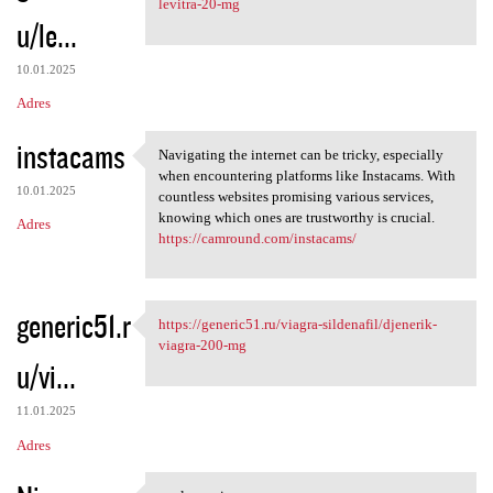
levitra-20-mg
u/le...
10.01.2025
Adres
instacams
Navigating the internet can be tricky, especially
Navigating the internet can
when encountering platforms like Instacams. With
10.01.2025
countless websites promising various services,
knowing which ones are trustworthy is crucial.
Adres
https://camround.com/instacams/
generic51.r
https://generic51.ru/viagra-sildenafil/djenerik-
https://generic51.ru/viagra
viagra-200-mg
u/vi...
11.01.2025
Adres