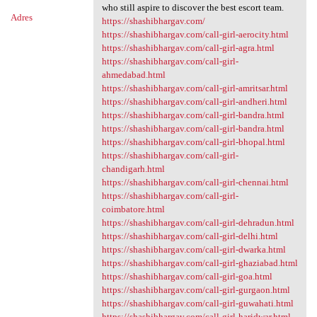
who still aspire to discover the best escort team.
Adres
https://shashibhargav.com/
https://shashibhargav.com/call-girl-aerocity.html
https://shashibhargav.com/call-girl-agra.html
https://shashibhargav.com/call-girl-
ahmedabad.html
https://shashibhargav.com/call-girl-amritsar.html
https://shashibhargav.com/call-girl-andheri.html
https://shashibhargav.com/call-girl-bandra.html
https://shashibhargav.com/call-girl-bandra.html
https://shashibhargav.com/call-girl-bhopal.html
https://shashibhargav.com/call-girl-
chandigarh.html
https://shashibhargav.com/call-girl-chennai.html
https://shashibhargav.com/call-girl-
coimbatore.html
https://shashibhargav.com/call-girl-dehradun.html
https://shashibhargav.com/call-girl-delhi.html
https://shashibhargav.com/call-girl-dwarka.html
https://shashibhargav.com/call-girl-ghaziabad.html
https://shashibhargav.com/call-girl-goa.html
https://shashibhargav.com/call-girl-gurgaon.html
https://shashibhargav.com/call-girl-guwahati.html
https://shashibhargav.com/call-girl-haridwar.html