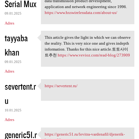
Serial Mux
data transmission product development,
application and network engineering since 1996.
https://www.hxswirelessdata.com/about-us/
09.01.2025
Adres
tayyaba
This article gives the light in which we can observe
This article gives the light
the reality. This is very nice one and gives indepth
khan
information. Thanks for this nice article.토토사이
트추천
https://www.vevioz.com/read-blog/273909
09.01.2025
Adres
severtent.r
https://severtent.ru/
https://severtent.ru/
u
10.01.2025
Adres
generic51.r
https://generic51.ru/levitra-vardenafil/djenerik-
https://generic51.ru/levitra