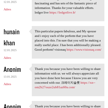
12.01.2025
fascinating and has sets of the fantastic piece of
information. Thanks for your valuable efforts.
Adres
ledger live
https://ledgerlive.fr/
hunain
This particular papers fabulous, and My spouse
This particular papers
and i enjoy each of the perform that you have
khan
placed into this. I’m sure that you will be making a
really useful place. I has been additionally pleased.
Good perform! visionaq
https://www.visionaq.com/
12.01.2025
Adres
Anonim
Thank you because you have been willing to share
Thank you because you have
information with us. we will always appreciate all
13.01.2025
you have done here because I know you are very
concerned with our. 크레이지슬롯
https://xn--
Adres
om2b27ouze2ub81az60a.com/
Anonim
Thank you because you have been willing to share