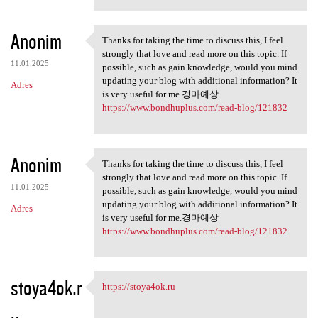
Anonim
Thanks for taking the time to discuss this, I feel
Thanks for taking the time to
strongly that love and read more on this topic. If
11.01.2025
possible, such as gain knowledge, would you mind
updating your blog with additional information? It
Adres
is very useful for me.경마예상
https://www.bondhuplus.com/read-blog/121832
Anonim
Thanks for taking the time to discuss this, I feel
Thanks for taking the time to
strongly that love and read more on this topic. If
11.01.2025
possible, such as gain knowledge, would you mind
updating your blog with additional information? It
Adres
is very useful for me.경마예상
https://www.bondhuplus.com/read-blog/121832
stoya4ok.r
https://stoya4ok.ru
https://stoya4ok.ru