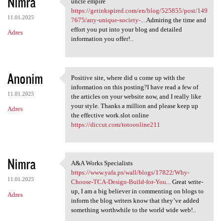
Nimra
uncle empire
uncle empire https:/
https://getinkspired.com/en/blog/525855/post/149
11.01.2025
7675/any-unique-society-...
Admiring the time and
effort you put into your blog and detailed
Adres
information you offer!..
Anonim
Positive site, where did u come up with the
Positive site, where did u
information on this posting?I have read a few of
11.01.2025
the articles on your website now, and I really like
your style. Thanks a million and please keep up
Adres
the effective work.slot online
https://diccut.com/totoonline211
Nimra
A&A Works Specialists
A&A Works Specialists https:/
https://www.yafa.ps/wall/blogs/17822/Why-
11.01.2025
Choose-TCA-Design-Build-for-You...
Great write-
up, I am a big believer in commenting on blogs to
Adres
inform the blog writers know that they’ve added
something worthwhile to the world wide web!..