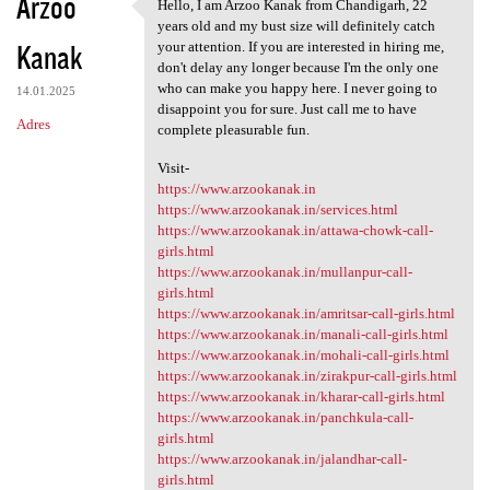
Arzoo
Hello, I am Arzoo Kanak from Chandigarh, 22
Hello, I am Arzoo Kanak from
years old and my bust size will definitely catch
Kanak
your attention. If you are interested in hiring me,
don't delay any longer because I'm the only one
who can make you happy here. I never going to
14.01.2025
disappoint you for sure. Just call me to have
Adres
complete pleasurable fun.
Visit-
https://www.arzookanak.in
https://www.arzookanak.in/services.html
https://www.arzookanak.in/attawa-chowk-call-
girls.html
https://www.arzookanak.in/mullanpur-call-
girls.html
https://www.arzookanak.in/amritsar-call-girls.html
https://www.arzookanak.in/manali-call-girls.html
https://www.arzookanak.in/mohali-call-girls.html
https://www.arzookanak.in/zirakpur-call-girls.html
https://www.arzookanak.in/kharar-call-girls.html
https://www.arzookanak.in/panchkula-call-
girls.html
https://www.arzookanak.in/jalandhar-call-
girls.html