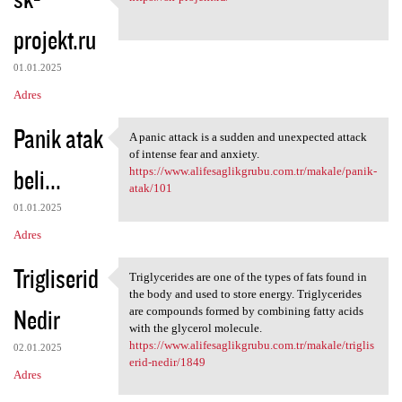
https://sk-projekt.ru/
o
projekt.ru
m
e
01.01.2025
n
Adres
t
Panik atak
a
A panic attack is a sudden and unexpected attack
A panic attack is a sudden
of intense fear and anxiety.
r
beli...
https://www.alifesaglikgrubu.com.tr/makale/panik-
z
atak/101
e
01.01.2025
Adres
Trigliserid
Triglycerides are one of the types of fats found in
Triglycerides are one of the
the body and used to store energy. Triglycerides
Nedir
are compounds formed by combining fatty acids
with the glycerol molecule.
https://www.alifesaglikgrubu.com.tr/makale/triglis
02.01.2025
erid-nedir/1849
Adres