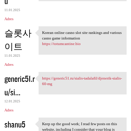
u
11.01.2025
Adres
슬롯사
Korean online casno slot site rankings and various
Korean online casno slot site
casno game information
이트
https://totumcantine.bio
11.01.2025
Adres
generic51.r
https://generic51.ru/sialis-tadalafil/djenerik-sialis-
https://generic51.ru/sialis
60-mg
u/si...
12.01.2025
Adres
shanu5
Keep up the good work; I read few posts on this
Keep up the good work; I read
website, including I consider that your blog is