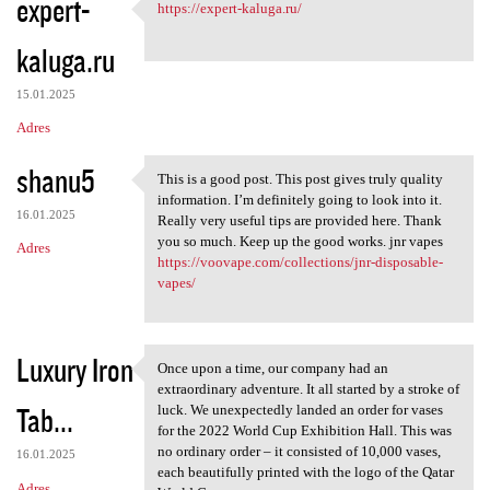
expert-
https://expert-kaluga.ru/
https://expert-kaluga.ru/
kaluga.ru
15.01.2025
Adres
shanu5
This is a good post. This post gives truly quality
This is a good post. This
information. I’m definitely going to look into it.
16.01.2025
Really very useful tips are provided here. Thank
you so much. Keep up the good works. jnr vapes
Adres
https://voovape.com/collections/jnr-disposable-
vapes/
Luxury Iron
Once upon a time, our company had an
Once upon a time, our company
extraordinary adventure. It all started by a stroke of
Tab...
luck. We unexpectedly landed an order for vases
for the 2022 World Cup Exhibition Hall. This was
no ordinary order – it consisted of 10,000 vases,
16.01.2025
each beautifully printed with the logo of the Qatar
Adres