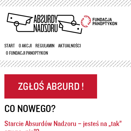
Przejdź
do
treści
START
O AKCJI
REGULAMIN
AKTUALNOŚCI
O FUNDACJI PANOPTYKON
CO NOWEGO?
Starcie Absurdów Nadzoru – jesteś na „tak”