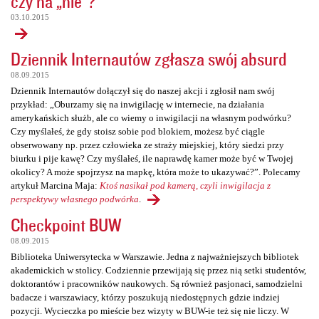
czy na „nie”?
03.10.2015
Dziennik Internautów zgłasza swój absurd
08.09.2015
Dziennik Internautów dołączył się do naszej akcji i zgłosił nam swój
przykład: „Oburzamy się na inwigilację w internecie, na działania
amerykańskich służb, ale co wiemy o inwigilacji na własnym podwórku?
Czy myślałeś, że gdy stoisz sobie pod blokiem, możesz być ciągle
obserwowany np. przez człowieka ze straży miejskiej, który siedzi przy
biurku i pije kawę? Czy myślałeś, ile naprawdę kamer może być w Twojej
okolicy? A może spojrzysz na mapkę, która może to ukazywać?”. Polecamy
artykuł Marcina Maja:
Ktoś nasikał pod kamerą, czyli inwigilacja z
perspektywy własnego podwórka
.
Checkpoint BUW
08.09.2015
Biblioteka Uniwersytecka w Warszawie. Jedna z najważniejszych bibliotek
akademickich w stolicy. Codziennie przewijają się przez nią setki studentów,
doktorantów i pracowników naukowych. Są również pasjonaci, samodzielni
badacze i warszawiacy, którzy poszukują niedostępnych gdzie indziej
pozycji. Wycieczka po mieście bez wizyty w BUW-ie też się nie liczy. W