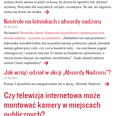
wolnej chwili można tu pójść na kawę, do słynnych ogrodów lub obejrzeć
wystawę. Wszystko dla wszystkich, od ręki i na miejscu. No tak, ale najpierw
trzeba się dostać do środka.
Kontrole na lotniskach i absurdy nadzoru
01.09.2015
Na łamach
Dziennika Opinii, Katarzyna Szymielewicz przedstawia swój
absurd nadzoru – kontrole na lotniskach
: „Dokładnie ten sam przedmiot –
ładowarka, kawałek kabla, but na podwyższonej podeszwie, pasek, kawałek
metalu gdzieś przy ciele, czy coś w kształcie tuby – raz uruchamia sygnał
ostrzegawczy i oznacza stracone 15 minut na dodatkowe sprawdzenie, a
innym razem okazuje się zupełnie niewidzialny”. A jaki absurd nadzoru
uwiera Ciebie najbardziej?
Jak wziąć udział w akcji „Absurdy Nadzoru"?
25.08.2015
Poznaj 5 sposobów na zaangażowanie się w akcję „Absurdy Nadzoru".
Czy telewizja internetowa może
montować kamery w miejscach
publicznych?