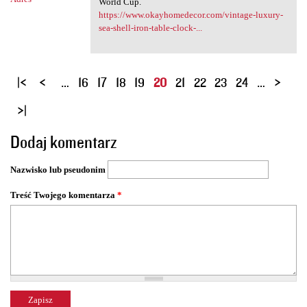
World Cup.
https://www.okayhomedecor.com/vintage-luxury-
sea-shell-iron-table-clock-...
S
…
16
17
18
19
20
21
22
23
24
…
t
r
o
Dodaj komentarz
n
y
Nazwisko lub pseudonim
Treść Twojego komentarza
*