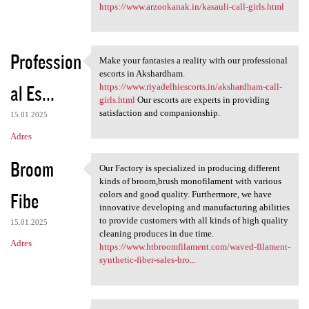
https://www.arzookanak.in/kasauli-call-girls.html
Profession
Make your fantasies a reality with our professional
Make your fantasies a reality
escorts in Akshardham.
al Es...
https://www.riyadelhiescorts.in/akshardham-call-
girls.html
Our escorts are experts in providing
satisfaction and companionship.
15.01.2025
Adres
Broom
Our Factory is specialized in producing different
Our Factory is specialized in
kinds of broom,brush monofilament with various
Fibe
colors and good quality. Furthermore, we have
innovative developing and manufacturing abilities
to provide customers with all kinds of high quality
15.01.2025
cleaning produces in due time.
Adres
https://www.htbroomfilament.com/waved-filament-
synthetic-fiber-sales-bro...