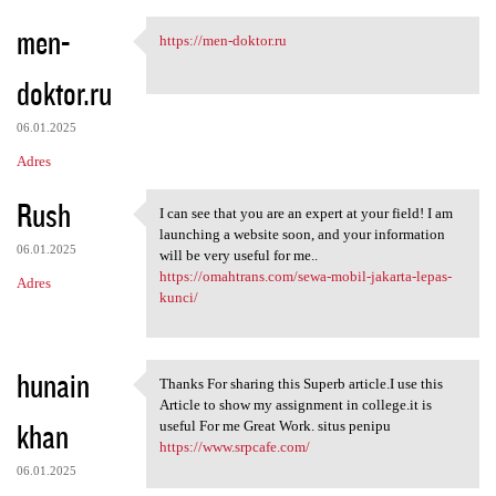
men-
https://men-doktor.ru
https://men-doktor.ru
doktor.ru
06.01.2025
Adres
Rush
I can see that you are an expert at your field! I am
I can see that you are an
launching a website soon, and your information
06.01.2025
will be very useful for me..
https://omahtrans.com/sewa-mobil-jakarta-lepas-
Adres
kunci/
hunain
Thanks For sharing this Superb article.I use this
Thanks For sharing this
Article to show my assignment in college.it is
khan
useful For me Great Work. situs penipu
https://www.srpcafe.com/
06.01.2025