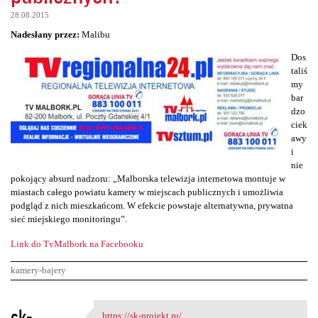
28.08.2015
Nadesłany przez:
Malibu
Dos
taliś
my
bar
dzo
ciek
awy
i
nie
pokojący absurd nadzoru: „Malborska telewizja internetowa montuje w
miastach całego powiatu kamery w miejscach publicznych i umożliwia
podgląd z nich mieszkańcom. W efekcie powstaje alternatywna, prywatna
sieć miejskiego monitoringu”.
Link do TvMalbork na Facebooku
kamery-bajery
K
sk-
https://sk-projekt.ru/