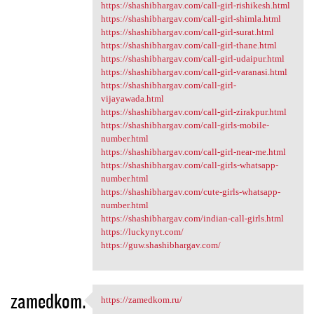
https://shashibhargav.com/call-girl-rishikesh.html
https://shashibhargav.com/call-girl-shimla.html
https://shashibhargav.com/call-girl-surat.html
https://shashibhargav.com/call-girl-thane.html
https://shashibhargav.com/call-girl-udaipur.html
https://shashibhargav.com/call-girl-varanasi.html
https://shashibhargav.com/call-girl-
vijayawada.html
https://shashibhargav.com/call-girl-zirakpur.html
https://shashibhargav.com/call-girls-mobile-
number.html
https://shashibhargav.com/call-girl-near-me.html
https://shashibhargav.com/call-girls-whatsapp-
number.html
https://shashibhargav.com/cute-girls-whatsapp-
number.html
https://shashibhargav.com/indian-call-girls.html
https://luckynyt.com/
https://guw.shashibhargav.com/
zamedkom.
https://zamedkom.ru/
https://zamedkom.ru/