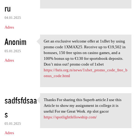
ru
04.01.2025
Adres
Anonim
Get an exclusive welcome offer at 1xBet by using
Get an exclusive welcome
promo code 1XMAX25. Receive up to €19,502 in
05.01.2025
bonuses, 150 free spins on casino games, and a
100% bonus up to €130 for sportsbook deposits.
Adres
Don’t miss out! promo code of 1xbet
https://fsris.org.rs/news/1xbet_promo_code_free_b
onus_code.html
sadfsfdsaa
Thanks For sharing this Superb article.I use this
Thanks For sharing this
Article to show my assignment in college.it is
s
useful For me Great Work. rtp slot gacor
https://spotlightfellowship.com/
05.01.2025
Adres