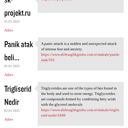
https://sk-projekt.ru/
o
projekt.ru
m
e
01.01.2025
n
Adres
t
Panik atak
a
A panic attack is a sudden and unexpected attack
A panic attack is a sudden
of intense fear and anxiety.
r
beli...
https://www.alifesaglikgrubu.com.tr/makale/panik-
z
atak/101
e
01.01.2025
Adres
Trigliserid
Triglycerides are one of the types of fats found in
Triglycerides are one of the
the body and used to store energy. Triglycerides
Nedir
are compounds formed by combining fatty acids
with the glycerol molecule.
https://www.alifesaglikgrubu.com.tr/makale/triglis
02.01.2025
erid-nedir/1849
Adres