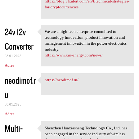
https://blog.vfxalert.com/en/t/technical-strategies-
for-cryptocurrencies
24v 12v
We are a high-tech enterprise committed to
We are a high-tech enterprise
technology innovation, product innovation and
Converter
management innovation in the power electronics
industry.
https://www.xin-energy.com/news/
08.01.2025
Adres
neodimof.r
https://neodimof.ru/
https://neodimof.ru/
u
08.01.2025
Adres
Multi-
Shenzhen Huaxiasheng Technology Co., Ltd. has
Shenzhen Huaxiasheng
been engaged in the service industry of wireless