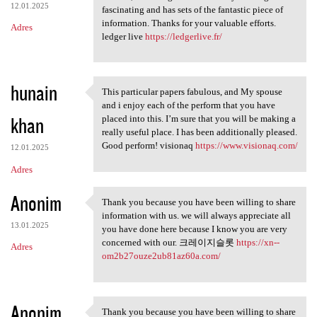
12.01.2025
fascinating and has sets of the fantastic piece of
information. Thanks for your valuable efforts.
Adres
ledger live
https://ledgerlive.fr/
hunain
This particular papers fabulous, and My spouse
This particular papers
and i enjoy each of the perform that you have
khan
placed into this. I’m sure that you will be making a
really useful place. I has been additionally pleased.
Good perform! visionaq
https://www.visionaq.com/
12.01.2025
Adres
Anonim
Thank you because you have been willing to share
Thank you because you have
information with us. we will always appreciate all
13.01.2025
you have done here because I know you are very
concerned with our. 크레이지슬롯
https://xn--
Adres
om2b27ouze2ub81az60a.com/
Anonim
Thank you because you have been willing to share