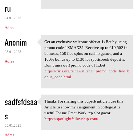
ru
04.01.2025
Adres
Anonim
Get an exclusive welcome offer at 1xBet by using
Get an exclusive welcome
promo code 1XMAX25. Receive up to €19,502 in
05.01.2025
bonuses, 150 free spins on casino games, and a
100% bonus up to €130 for sportsbook deposits.
Adres
Don’t miss out! promo code of 1xbet
https://fsris.org.rs/news/1xbet_promo_code_free_b
onus_code.html
sadfsfdsaa
Thanks For sharing this Superb article.I use this
Thanks For sharing this
Article to show my assignment in college.it is
s
useful For me Great Work. rtp slot gacor
https://spotlightfellowship.com/
05.01.2025
Adres