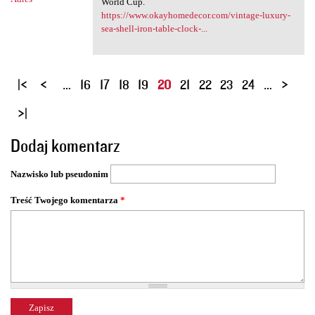
World Cup.
https://www.okayhomedecor.com/vintage-luxury-
sea-shell-iron-table-clock-...
S
…
16
17
18
19
20
21
22
23
24
…
t
r
o
Dodaj komentarz
n
y
Nazwisko lub pseudonim
Treść Twojego komentarza
*