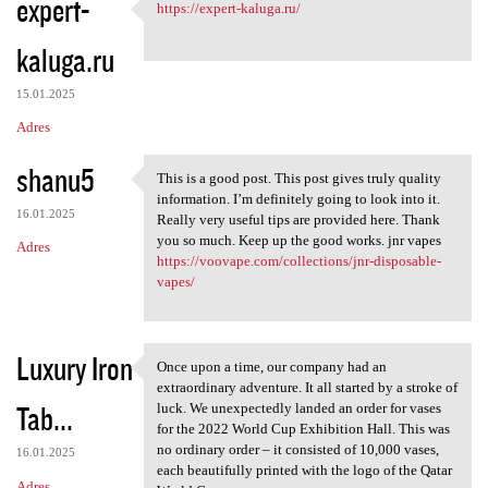
expert-
https://expert-kaluga.ru/
https://expert-kaluga.ru/
kaluga.ru
15.01.2025
Adres
shanu5
This is a good post. This post gives truly quality
This is a good post. This
information. I’m definitely going to look into it.
16.01.2025
Really very useful tips are provided here. Thank
you so much. Keep up the good works. jnr vapes
Adres
https://voovape.com/collections/jnr-disposable-
vapes/
Luxury Iron
Once upon a time, our company had an
Once upon a time, our company
extraordinary adventure. It all started by a stroke of
Tab...
luck. We unexpectedly landed an order for vases
for the 2022 World Cup Exhibition Hall. This was
no ordinary order – it consisted of 10,000 vases,
16.01.2025
each beautifully printed with the logo of the Qatar
Adres