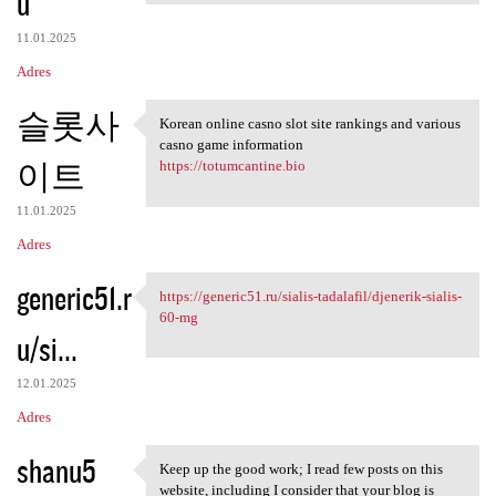
u
11.01.2025
Adres
슬롯사
Korean online casno slot site rankings and various
Korean online casno slot site
casno game information
이트
https://totumcantine.bio
11.01.2025
Adres
generic51.r
https://generic51.ru/sialis-tadalafil/djenerik-sialis-
https://generic51.ru/sialis
60-mg
u/si...
12.01.2025
Adres
shanu5
Keep up the good work; I read few posts on this
Keep up the good work; I read
website, including I consider that your blog is