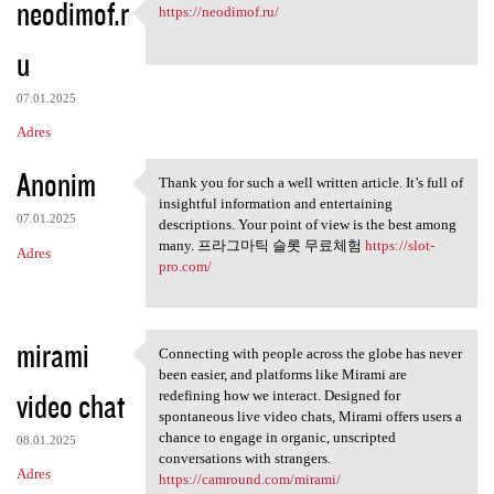
neodimof.r
https://neodimof.ru/
https://neodimof.ru/
u
07.01.2025
Adres
Anonim
Thank you for such a well written article. It’s full of
Thank you for such a well
insightful information and entertaining
07.01.2025
descriptions. Your point of view is the best among
many. 프라그마틱 슬롯 무료체험
https://slot-
Adres
pro.com/
mirami
Connecting with people across the globe has never
Connecting with people across
been easier, and platforms like Mirami are
video chat
redefining how we interact. Designed for
spontaneous live video chats, Mirami offers users a
chance to engage in organic, unscripted
08.01.2025
conversations with strangers.
Adres
https://camround.com/mirami/