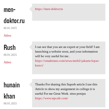
men-
https://men-doktor.ru
https://men-doktor.ru
doktor.ru
06.01.2025
Adres
Rush
I can see that you are an expert at your field! I am
I can see that you are an
launching a website soon, and your information
06.01.2025
will be very useful for me..
https://omahtrans.com/sewa-mobil-jakarta-lepas-
Adres
kunci/
hunain
Thanks For sharing this Superb article.I use this
Thanks For sharing this
Article to show my assignment in college.it is
khan
useful For me Great Work. situs penipu
https://www.srpcafe.com/
06.01.2025