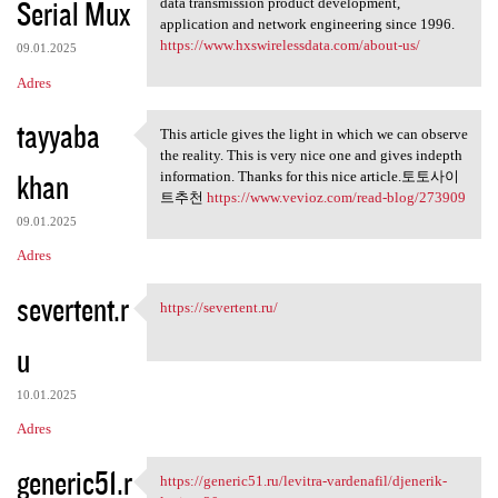
Serial Mux
data transmission product development,
application and network engineering since 1996.
https://www.hxswirelessdata.com/about-us/
09.01.2025
Adres
tayyaba
This article gives the light in which we can observe
This article gives the light
the reality. This is very nice one and gives indepth
khan
information. Thanks for this nice article.토토사이
트추천
https://www.vevioz.com/read-blog/273909
09.01.2025
Adres
severtent.r
https://severtent.ru/
https://severtent.ru/
u
10.01.2025
Adres
generic51.r
https://generic51.ru/levitra-vardenafil/djenerik-
https://generic51.ru/levitra