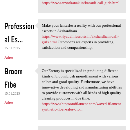
https://www.arzookanak.in/kasauli-call-girls.html
Profession
Make your fantasies a reality with our professional
Make your fantasies a reality
escorts in Akshardham.
al Es...
https://www.riyadelhiescorts.in/akshardham-call-
girls.html
Our escorts are experts in providing
satisfaction and companionship.
15.01.2025
Adres
Broom
Our Factory is specialized in producing different
Our Factory is specialized in
kinds of broom,brush monofilament with various
Fibe
colors and good quality. Furthermore, we have
innovative developing and manufacturing abilities
to provide customers with all kinds of high quality
15.01.2025
cleaning produces in due time.
Adres
https://www.htbroomfilament.com/waved-filament-
synthetic-fiber-sales-bro...