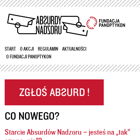
Przejdź
do
treści
START
O AKCJI
REGULAMIN
AKTUALNOŚCI
O FUNDACJI PANOPTYKON
CO NOWEGO?
Starcie Absurdów Nadzoru – jesteś na „tak”