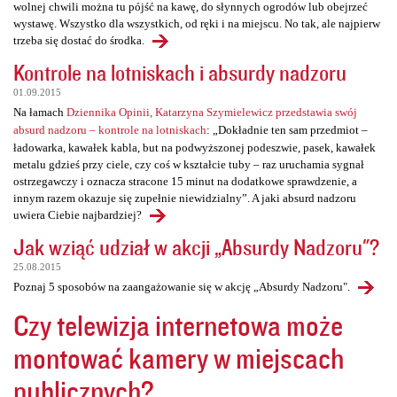
wolnej chwili można tu pójść na kawę, do słynnych ogrodów lub obejrzeć
wystawę. Wszystko dla wszystkich, od ręki i na miejscu. No tak, ale najpierw
trzeba się dostać do środka.
Kontrole na lotniskach i absurdy nadzoru
01.09.2015
Na łamach
Dziennika Opinii, Katarzyna Szymielewicz przedstawia swój
absurd nadzoru – kontrole na lotniskach
: „Dokładnie ten sam przedmiot –
ładowarka, kawałek kabla, but na podwyższonej podeszwie, pasek, kawałek
metalu gdzieś przy ciele, czy coś w kształcie tuby – raz uruchamia sygnał
ostrzegawczy i oznacza stracone 15 minut na dodatkowe sprawdzenie, a
innym razem okazuje się zupełnie niewidzialny”. A jaki absurd nadzoru
uwiera Ciebie najbardziej?
Jak wziąć udział w akcji „Absurdy Nadzoru"?
25.08.2015
Poznaj 5 sposobów na zaangażowanie się w akcję „Absurdy Nadzoru".
Czy telewizja internetowa może
montować kamery w miejscach
publicznych?