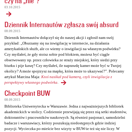
czy na „nie”?
03.10.2015
Dziennik Internautów zgłasza swój absurd
08.09.2015
Dziennik Internautów dołączył się do naszej akcji i zgłosił nam swój
przykład: „Oburzamy się na inwigilację w internecie, na działania
amerykańskich służb, ale co wiemy o inwigilacji na własnym podwórku?
Czy myślałeś, że gdy stoisz sobie pod blokiem, możesz być ciągle
obserwowany np. przez człowieka ze straży miejskiej, który siedzi przy
biurku i pije kawę? Czy myślałeś, ile naprawdę kamer może być w Twojej
okolicy? A może spojrzysz na mapkę, która może to ukazywać?”. Polecamy
artykuł Marcina Maja:
Ktoś nasikał pod kamerą, czyli inwigilacja z
perspektywy własnego podwórka
.
Checkpoint BUW
08.09.2015
Biblioteka Uniwersytecka w Warszawie. Jedna z najważniejszych bibliotek
akademickich w stolicy. Codziennie przewijają się przez nią setki studentów,
doktorantów i pracowników naukowych. Są również pasjonaci, samodzielni
badacze i warszawiacy, którzy poszukują niedostępnych gdzie indziej
pozycji. Wycieczka po mieście bez wizyty w BUW-ie też się nie liczy. W