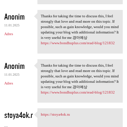
Anonim
Thanks for taking the time to discuss this, I feel
Thanks for taking the time to
strongly that love and read more on this topic. If
11.01.2025
possible, such as gain knowledge, would you mind
updating your blog with additional information? It
Adres
is very useful for me.경마예상
https://www.bondhuplus.com/read-blog/121832
Anonim
Thanks for taking the time to discuss this, I feel
Thanks for taking the time to
strongly that love and read more on this topic. If
11.01.2025
possible, such as gain knowledge, would you mind
updating your blog with additional information? It
Adres
is very useful for me.경마예상
https://www.bondhuplus.com/read-blog/121832
stoya4ok.r
https://stoya4ok.ru
https://stoya4ok.ru