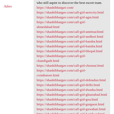
who still aspire to discover the best escort team.
Adres
https://shashibhargav.com/
https://shashibhargav.com/call-girl-aerocity.html
https://shashibhargav.com/call-girl-agra.html
https://shashibhargav.com/call-girl-
ahmedabad.html
https://shashibhargav.com/call-girl-amritsar.html
https://shashibhargav.com/call-girl-andheri.html
https://shashibhargav.com/call-girl-bandra.html
https://shashibhargav.com/call-girl-bandra.html
https://shashibhargav.com/call-girl-bhopal.html
https://shashibhargav.com/call-girl-
chandigarh.html
https://shashibhargav.com/call-girl-chennai.html
https://shashibhargav.com/call-girl-
coimbatore.html
https://shashibhargav.com/call-girl-dehradun.html
https://shashibhargav.com/call-girl-delhi.html
https://shashibhargav.com/call-girl-dwarka.html
https://shashibhargav.com/call-girl-ghaziabad.html
https://shashibhargav.com/call-girl-goa.html
https://shashibhargav.com/call-girl-gurgaon.html
https://shashibhargav.com/call-girl-guwahati.html
https://shashibhargav.com/call-girl-haridwar.html