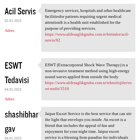
Acil Servis
Emergency services, hospitals and other healthcare
Emergency services, hospitals
facilitiesfor patients requiring urgent medical
02.01.2025
attentionIt is a health unit established for the
purpose of providing services.
Adres
https://www.alifesaglikgrubu.com.tr/birimler/acil-
servis/92
ESWT
ESWT (Extracorporeal Shock Wave Therapy) is a
ESWT (Extracorporeal Shock
non-invasive treatment method using high-energy
Tedavisi
sound waves applied from outside the body.
https://www.alifesaglikgrubu.com.tr/teknolojiler/es
wt-nedir/3516
04.01.2025
Adres
shashibhar
Jaipur Escort Service is the best service that can stir
Jaipur Escort Service is the
the light that envelops you inside. An escort is a
gav
friend that includes the appeal of fun and
enjoyment for your night time. Jaipur escort
service is a blessing from paradise for individuals
04.01.2025