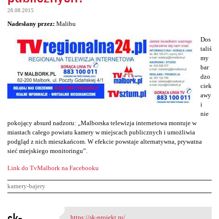
28.08.2015
Nadesłany przez:
Malibu
Dos
taliś
my
bar
dzo
ciek
awy
i
nie
pokojący absurd nadzoru: „Malborska telewizja internetowa montuje w
miastach całego powiatu kamery w miejscach publicznych i umożliwia
podgląd z nich mieszkańcom. W efekcie powstaje alternatywna, prywatna
sieć miejskiego monitoringu”.
Link do TvMalbork na Facebooku
kamery-bajery
K
sk-
https://sk-projekt.ru/