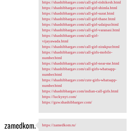
https://shashibhargav.com/call-girl-rishikesh.html
https://shashibhargav.com/call-girl-shimla.html
https://shashibhargav.com/call-girl-surat.html
https://shashibhargav.com/call-girl-thane.html
https://shashibhargav.com/call-girl-udaipur.html
https://shashibhargav.com/call-girl-varanasi.html
https://shashibhargav.com/call-girl-
vijayawada.html
https://shashibhargav.com/call-girl-zirakpur.html
https://shashibhargav.com/call-girls-mobile-
number.html
https://shashibhargav.com/call-girl-near-me.html
https://shashibhargav.com/call-girls-whatsapp-
number.html
https://shashibhargav.com/cute-girls-whatsapp-
number.html
https://shashibhargav.com/indian-call-girls.html
https://luckynyt.com/
https://guw.shashibhargav.com/
zamedkom.
https://zamedkom.ru/
https://zamedkom.ru/