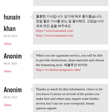
hunain
훌륭한 기사입니다. 읽기에 매우 흥미롭습니다.
훌륭한 기사입니다. 읽기에 매우
정말 좋은 기사를 읽는 걸 좋아해요. 고맙습니다!
흥미롭습니다. 정말
khan
계속 멋진 글을 써주세요.
https://www.loansalad.com/
https://www.loansalad.com/
08.01.2025
Adres
Anonim
When you use a genuine service, you will be able
When you use a genuine
to provide instructions, share materials and choose
08.01.2025
the formatting style. 에볼루션 바카라
https://evolution-pragmatic.mba/
Adres
Anonim
Thanks so much for this information. I have to let
Thanks so much for this
you know I concur on several of the points you
08.01.2025
make here and others may require some further
review, but I can see your viewpoint. binary
Adres
options signals