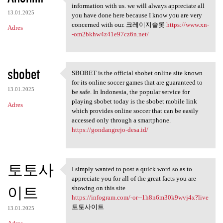
Thank you because you have
information with us. we will always appreciate all
13.01.2025
you have done here because I know you are very
concerned with our. 크레이지슬롯
https://www.xn-
Adres
-om2bkhw4z41e97cz6n.net/
sbobet
SBOBET is the official sbobet online site known
SBOBET is the official sbobet
for its online soccer games that are guaranteed to
13.01.2025
be safe. In Indonesia, the popular service for
playing sbobet today is the sbobet mobile link
Adres
which provides online soccer that can be easily
accessed only through a smartphone.
https://gondangrejo-desa.id/
토토사
I simply wanted to post a quick word so as to
I simply wanted to post a
appreciate you for all of the great facts you are
이트
showing on this site
https://infogram.com/-or--1h8n6m30k9wvj4x?live
토토사이트
13.01.2025