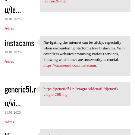
levitra-20-mg
u/le...
10.01.2025
Adres
instacams
Navigating the internet can be tricky, especially
Navigating the internet can
when encountering platforms like Instacams. With
10.01.2025
countless websites promising various services,
knowing which ones are trustworthy is crucial.
Adres
https://camround.com/instacams/
generic51.r
https://generic51.ru/viagra-sildenafil/djenerik-
https://generic51.ru/viagra
viagra-200-mg
u/vi...
11.01.2025
Adres