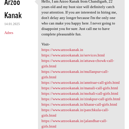
Arzoo
Hello, I am Arzoo Kanak from Chandigarh, 22
Hello, I am Arzoo Kanak from
years old and my bust size will definitely catch
Kanak
your attention. If you are interested in hiring me,
don't delay any longer because I'm the only one
who can make you happy here. I never going to
14.01.2025
disappoint you for sure. Just call me to have
Adres
complete pleasurable fun.
Visit-
https://www.arzookanak.in
https://www.arzookanak.in/services.html
https://www.arzookanak.in/attawa-chowk-call-
girls.html
https://www.arzookanak.in/mullanpur-call-
girls.html
https://www.arzookanak.in/amritsar-call-girls.html
https://www.arzookanak.in/manali-call-girls.html
https://www.arzookanak.in/mohali-call-girls.html
https://www.arzookanak.in/zirakpur-call-girls.html
https://www.arzookanak.in/kharar-call-girls.html
https://www.arzookanak.in/panchkula-call-
girls.html
https://www.arzookanak.in/jalandhar-call-
girls.html