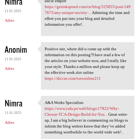
Nimra
uncle empire
uncle empire https:/
https://getinkspired.com/en/blog/525855/post/149
11.01.2025
7675/any-unique-society-...
Admiring the time and
effort you put into your blog and detailed
Adres
information you offer!..
Anonim
Positive site, where did u come up with the
Positive site, where did u
information on this posting?I have read a few of
11.01.2025
the articles on your website now, and I really like
your style. Thanks a million and please keep up
Adres
the effective work.slot online
https://diccut.com/totoonline211
Nimra
A&A Works Specialists
A&A Works Specialists https:/
https://www.yafa.ps/wall/blogs/17822/Why-
11.01.2025
Choose-TCA-Design-Build-for-You...
Great write-
up, I am a big believer in commenting on blogs to
Adres
inform the blog writers know that they’ve added
something worthwhile to the world wide web!..