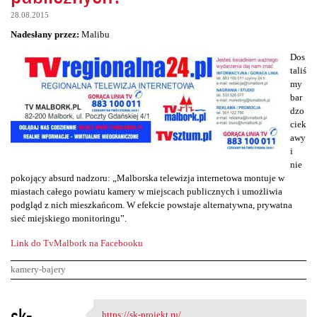
28.08.2015
Nadesłany przez:
Malibu
Dos
taliś
my
bar
dzo
ciek
awy
i
nie
pokojący absurd nadzoru: „Malborska telewizja internetowa montuje w
miastach całego powiatu kamery w miejscach publicznych i umożliwia
podgląd z nich mieszkańcom. W efekcie powstaje alternatywna, prywatna
sieć miejskiego monitoringu”.
Link do TvMalbork na Facebooku
kamery-bajery
K
sk-
https://sk-projekt.ru/