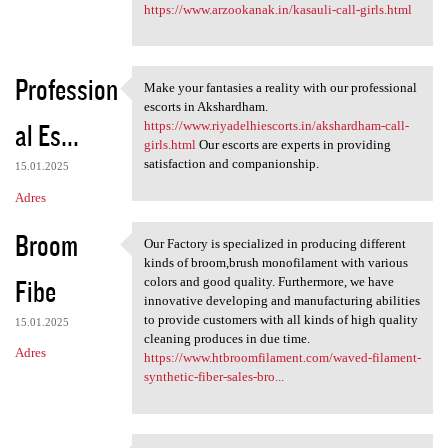
https://www.arzookanak.in/kasauli-call-girls.html
Profession
Make your fantasies a reality with our professional
Make your fantasies a reality
escorts in Akshardham.
al Es...
https://www.riyadelhiescorts.in/akshardham-call-
girls.html
Our escorts are experts in providing
satisfaction and companionship.
15.01.2025
Adres
Broom
Our Factory is specialized in producing different
Our Factory is specialized in
kinds of broom,brush monofilament with various
Fibe
colors and good quality. Furthermore, we have
innovative developing and manufacturing abilities
to provide customers with all kinds of high quality
15.01.2025
cleaning produces in due time.
Adres
https://www.htbroomfilament.com/waved-filament-
synthetic-fiber-sales-bro...