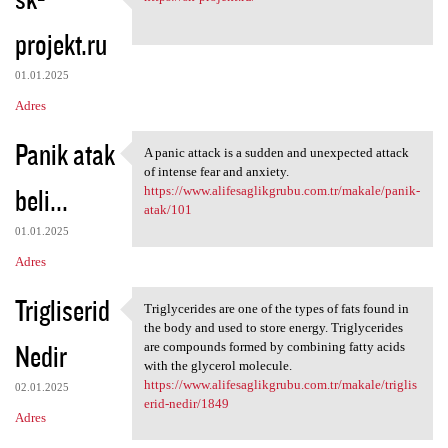
https://sk-projekt.ru/
o
projekt.ru
m
e
01.01.2025
n
Adres
t
Panik atak
a
A panic attack is a sudden and unexpected attack
A panic attack is a sudden
of intense fear and anxiety.
r
beli...
https://www.alifesaglikgrubu.com.tr/makale/panik-
z
atak/101
e
01.01.2025
Adres
Trigliserid
Triglycerides are one of the types of fats found in
Triglycerides are one of the
the body and used to store energy. Triglycerides
Nedir
are compounds formed by combining fatty acids
with the glycerol molecule.
https://www.alifesaglikgrubu.com.tr/makale/triglis
02.01.2025
erid-nedir/1849
Adres