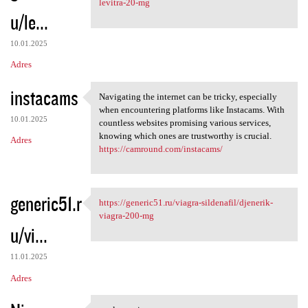
levitra-20-mg
u/le...
10.01.2025
Adres
instacams
Navigating the internet can be tricky, especially
Navigating the internet can
when encountering platforms like Instacams. With
10.01.2025
countless websites promising various services,
knowing which ones are trustworthy is crucial.
Adres
https://camround.com/instacams/
generic51.r
https://generic51.ru/viagra-sildenafil/djenerik-
https://generic51.ru/viagra
viagra-200-mg
u/vi...
11.01.2025
Adres