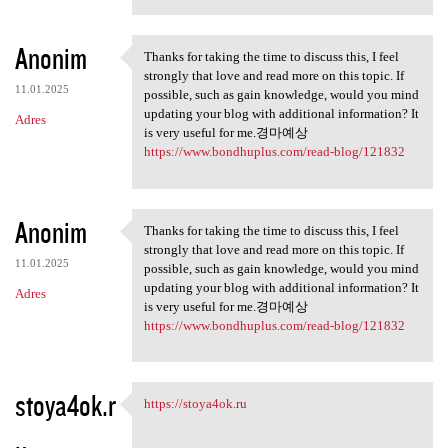
Anonim
Thanks for taking the time to discuss this, I feel
Thanks for taking the time to
strongly that love and read more on this topic. If
11.01.2025
possible, such as gain knowledge, would you mind
updating your blog with additional information? It
Adres
is very useful for me.경마예상
https://www.bondhuplus.com/read-blog/121832
Anonim
Thanks for taking the time to discuss this, I feel
Thanks for taking the time to
strongly that love and read more on this topic. If
11.01.2025
possible, such as gain knowledge, would you mind
updating your blog with additional information? It
Adres
is very useful for me.경마예상
https://www.bondhuplus.com/read-blog/121832
stoya4ok.r
https://stoya4ok.ru
https://stoya4ok.ru