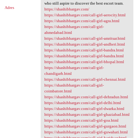
who still aspire to discover the best escort team.
Adres
https://shashibhargav.com/
https://shashibhargav.com/call-girl-aerocity.html
https://shashibhargav.com/call-girl-agra.html
https://shashibhargav.com/call-girl-
ahmedabad.html
https://shashibhargav.com/call-girl-amritsar.html
https://shashibhargav.com/call-girl-andheri.html
https://shashibhargav.com/call-girl-bandra.html
https://shashibhargav.com/call-girl-bandra.html
https://shashibhargav.com/call-girl-bhopal.html
https://shashibhargav.com/call-girl-
chandigarh.html
https://shashibhargav.com/call-girl-chennai.html
https://shashibhargav.com/call-girl-
coimbatore.html
https://shashibhargav.com/call-girl-dehradun.html
https://shashibhargav.com/call-girl-delhi.html
https://shashibhargav.com/call-girl-dwarka.html
https://shashibhargav.com/call-girl-ghaziabad.html
https://shashibhargav.com/call-girl-goa.html
https://shashibhargav.com/call-girl-gurgaon.html
https://shashibhargav.com/call-girl-guwahati.html
https://shashibhargav.com/call-girl-haridwar.html