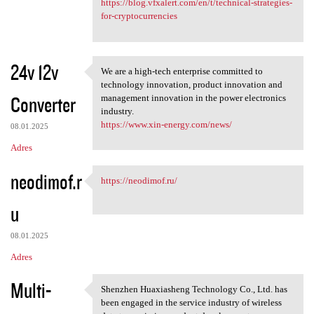
https://blog.vfxalert.com/en/t/technical-strategies-
for-cryptocurrencies
24v 12v
We are a high-tech enterprise committed to
We are a high-tech enterprise
technology innovation, product innovation and
Converter
management innovation in the power electronics
industry.
https://www.xin-energy.com/news/
08.01.2025
Adres
neodimof.r
https://neodimof.ru/
https://neodimof.ru/
u
08.01.2025
Adres
Multi-
Shenzhen Huaxiasheng Technology Co., Ltd. has
Shenzhen Huaxiasheng
been engaged in the service industry of wireless