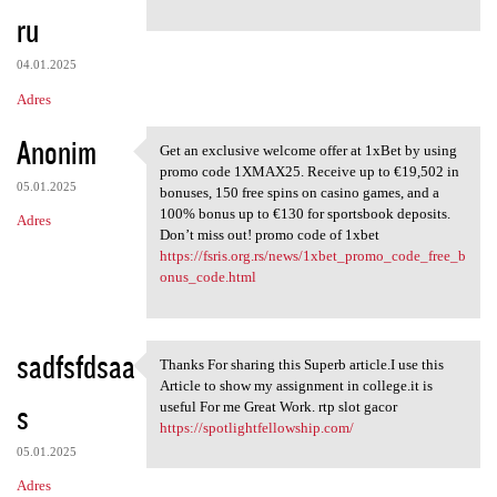
ru
04.01.2025
Adres
Anonim
Get an exclusive welcome offer at 1xBet by using
Get an exclusive welcome
promo code 1XMAX25. Receive up to €19,502 in
05.01.2025
bonuses, 150 free spins on casino games, and a
100% bonus up to €130 for sportsbook deposits.
Adres
Don’t miss out! promo code of 1xbet
https://fsris.org.rs/news/1xbet_promo_code_free_b
onus_code.html
sadfsfdsaa
Thanks For sharing this Superb article.I use this
Thanks For sharing this
Article to show my assignment in college.it is
s
useful For me Great Work. rtp slot gacor
https://spotlightfellowship.com/
05.01.2025
Adres