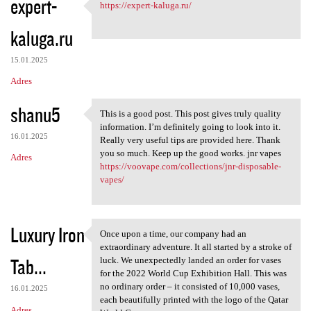
expert-
https://expert-kaluga.ru/
https://expert-kaluga.ru/
kaluga.ru
15.01.2025
Adres
shanu5
This is a good post. This post gives truly quality
This is a good post. This
information. I’m definitely going to look into it.
16.01.2025
Really very useful tips are provided here. Thank
you so much. Keep up the good works. jnr vapes
Adres
https://voovape.com/collections/jnr-disposable-
vapes/
Luxury Iron
Once upon a time, our company had an
Once upon a time, our company
extraordinary adventure. It all started by a stroke of
Tab...
luck. We unexpectedly landed an order for vases
for the 2022 World Cup Exhibition Hall. This was
no ordinary order – it consisted of 10,000 vases,
16.01.2025
each beautifully printed with the logo of the Qatar
Adres