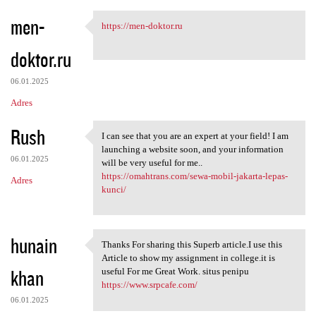
men-
https://men-doktor.ru
https://men-doktor.ru
doktor.ru
06.01.2025
Adres
Rush
I can see that you are an expert at your field! I am
I can see that you are an
launching a website soon, and your information
06.01.2025
will be very useful for me..
https://omahtrans.com/sewa-mobil-jakarta-lepas-
Adres
kunci/
hunain
Thanks For sharing this Superb article.I use this
Thanks For sharing this
Article to show my assignment in college.it is
khan
useful For me Great Work. situs penipu
https://www.srpcafe.com/
06.01.2025