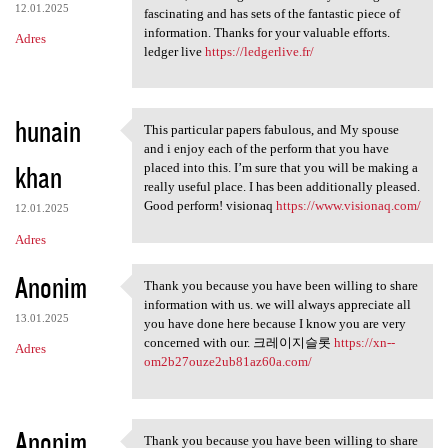
12.01.2025
fascinating and has sets of the fantastic piece of
information. Thanks for your valuable efforts.
Adres
ledger live
https://ledgerlive.fr/
hunain
This particular papers fabulous, and My spouse
This particular papers
and i enjoy each of the perform that you have
khan
placed into this. I’m sure that you will be making a
really useful place. I has been additionally pleased.
Good perform! visionaq
https://www.visionaq.com/
12.01.2025
Adres
Anonim
Thank you because you have been willing to share
Thank you because you have
information with us. we will always appreciate all
13.01.2025
you have done here because I know you are very
concerned with our. 크레이지슬롯
https://xn--
Adres
om2b27ouze2ub81az60a.com/
Anonim
Thank you because you have been willing to share