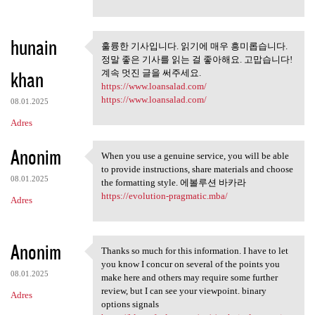
hunain
훌륭한 기사입니다. 읽기에 매우 흥미롭습니다.
훌륭한 기사입니다. 읽기에 매우
정말 좋은 기사를 읽는 걸 좋아해요. 고맙습니다!
흥미롭습니다. 정말
khan
계속 멋진 글을 써주세요.
https://www.loansalad.com/
https://www.loansalad.com/
08.01.2025
Adres
Anonim
When you use a genuine service, you will be able
When you use a genuine
to provide instructions, share materials and choose
08.01.2025
the formatting style. 에볼루션 바카라
https://evolution-pragmatic.mba/
Adres
Anonim
Thanks so much for this information. I have to let
Thanks so much for this
you know I concur on several of the points you
08.01.2025
make here and others may require some further
review, but I can see your viewpoint. binary
Adres
options signals