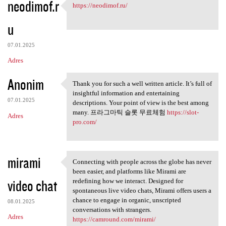
neodimof.r
https://neodimof.ru/
https://neodimof.ru/
u
07.01.2025
Adres
Anonim
Thank you for such a well written article. It’s full of
Thank you for such a well
insightful information and entertaining
07.01.2025
descriptions. Your point of view is the best among
many. 프라그마틱 슬롯 무료체험
https://slot-
Adres
pro.com/
mirami
Connecting with people across the globe has never
Connecting with people across
been easier, and platforms like Mirami are
video chat
redefining how we interact. Designed for
spontaneous live video chats, Mirami offers users a
chance to engage in organic, unscripted
08.01.2025
conversations with strangers.
Adres
https://camround.com/mirami/