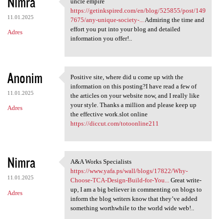
Nimra
uncle empire
uncle empire https:/
https://getinkspired.com/en/blog/525855/post/149
11.01.2025
7675/any-unique-society-...
Admiring the time and
effort you put into your blog and detailed
Adres
information you offer!..
Anonim
Positive site, where did u come up with the
Positive site, where did u
information on this posting?I have read a few of
11.01.2025
the articles on your website now, and I really like
your style. Thanks a million and please keep up
Adres
the effective work.slot online
https://diccut.com/totoonline211
Nimra
A&A Works Specialists
A&A Works Specialists https:/
https://www.yafa.ps/wall/blogs/17822/Why-
11.01.2025
Choose-TCA-Design-Build-for-You...
Great write-
up, I am a big believer in commenting on blogs to
Adres
inform the blog writers know that they’ve added
something worthwhile to the world wide web!..