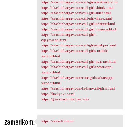
https://shashibhargav.com/call-girl-rishikesh.html
https://shashibhargav.com/call-girl-shimla.html
https://shashibhargav.com/call-girl-surat.html
https://shashibhargav.com/call-girl-thane.html
https://shashibhargav.com/call-girl-udaipur.html
https://shashibhargav.com/call-girl-varanasi.html
https://shashibhargav.com/call-girl-
vijayawada.html
https://shashibhargav.com/call-girl-zirakpur.html
https://shashibhargav.com/call-girls-mobile-
number.html
https://shashibhargav.com/call-girl-near-me.html
https://shashibhargav.com/call-girls-whatsapp-
number.html
https://shashibhargav.com/cute-girls-whatsapp-
number.html
https://shashibhargav.com/indian-call-girls.html
https://luckynyt.com/
https://guw.shashibhargav.com/
zamedkom.
https://zamedkom.ru/
https://zamedkom.ru/