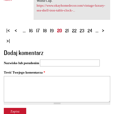
World Cup.
https://www.okayhomedecor.com/vintage-luxury-
sea-shell-iron-table-clock-...
S
…
16
17
18
19
20
21
22
23
24
…
t
r
o
Dodaj komentarz
n
y
Nazwisko lub pseudonim
Treść Twojego komentarza
*