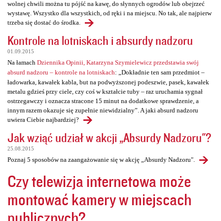
wolnej chwili można tu pójść na kawę, do słynnych ogrodów lub obejrzeć
wystawę. Wszystko dla wszystkich, od ręki i na miejscu. No tak, ale najpierw
trzeba się dostać do środka.
Kontrole na lotniskach i absurdy nadzoru
01.09.2015
Na łamach
Dziennika Opinii, Katarzyna Szymielewicz przedstawia swój
absurd nadzoru – kontrole na lotniskach
: „Dokładnie ten sam przedmiot –
ładowarka, kawałek kabla, but na podwyższonej podeszwie, pasek, kawałek
metalu gdzieś przy ciele, czy coś w kształcie tuby – raz uruchamia sygnał
ostrzegawczy i oznacza stracone 15 minut na dodatkowe sprawdzenie, a
innym razem okazuje się zupełnie niewidzialny”. A jaki absurd nadzoru
uwiera Ciebie najbardziej?
Jak wziąć udział w akcji „Absurdy Nadzoru"?
25.08.2015
Poznaj 5 sposobów na zaangażowanie się w akcję „Absurdy Nadzoru".
Czy telewizja internetowa może
montować kamery w miejscach
publicznych?