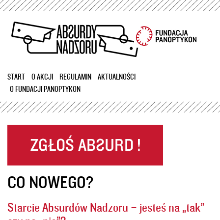
Przejdź
do
treści
START
O AKCJI
REGULAMIN
AKTUALNOŚCI
O FUNDACJI PANOPTYKON
CO NOWEGO?
Starcie Absurdów Nadzoru – jesteś na „tak”