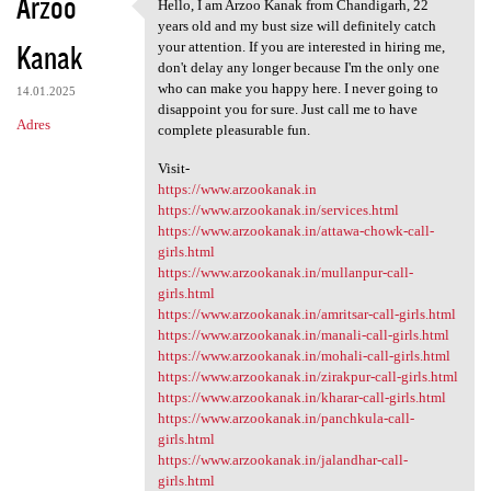
Arzoo
Hello, I am Arzoo Kanak from Chandigarh, 22
Hello, I am Arzoo Kanak from
years old and my bust size will definitely catch
Kanak
your attention. If you are interested in hiring me,
don't delay any longer because I'm the only one
who can make you happy here. I never going to
14.01.2025
disappoint you for sure. Just call me to have
Adres
complete pleasurable fun.
Visit-
https://www.arzookanak.in
https://www.arzookanak.in/services.html
https://www.arzookanak.in/attawa-chowk-call-
girls.html
https://www.arzookanak.in/mullanpur-call-
girls.html
https://www.arzookanak.in/amritsar-call-girls.html
https://www.arzookanak.in/manali-call-girls.html
https://www.arzookanak.in/mohali-call-girls.html
https://www.arzookanak.in/zirakpur-call-girls.html
https://www.arzookanak.in/kharar-call-girls.html
https://www.arzookanak.in/panchkula-call-
girls.html
https://www.arzookanak.in/jalandhar-call-
girls.html