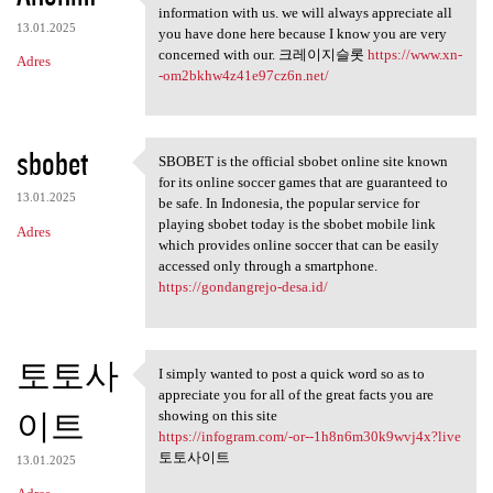
Thank you because you have
information with us. we will always appreciate all
13.01.2025
you have done here because I know you are very
concerned with our. 크레이지슬롯
https://www.xn-
Adres
-om2bkhw4z41e97cz6n.net/
sbobet
SBOBET is the official sbobet online site known
SBOBET is the official sbobet
for its online soccer games that are guaranteed to
13.01.2025
be safe. In Indonesia, the popular service for
playing sbobet today is the sbobet mobile link
Adres
which provides online soccer that can be easily
accessed only through a smartphone.
https://gondangrejo-desa.id/
토토사
I simply wanted to post a quick word so as to
I simply wanted to post a
appreciate you for all of the great facts you are
이트
showing on this site
https://infogram.com/-or--1h8n6m30k9wvj4x?live
토토사이트
13.01.2025