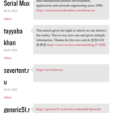
Serial Mux
data transmission product development,
application and network engineering since 1996.
https://www.hxswirelessdata.com/about-us/
09.01.2025
Adres
tayyaba
This article gives the light in which we can observe
This article gives the light
the reality. This is very nice one and gives indepth
khan
information. Thanks for this nice article.토토사이
트추천
https://www.vevioz.com/read-blog/273909
09.01.2025
Adres
severtent.r
https://severtent.ru/
https://severtent.ru/
u
10.01.2025
Adres
generic51.r
https://generic51.ru/levitra-vardenafil/djenerik-
https://generic51.ru/levitra