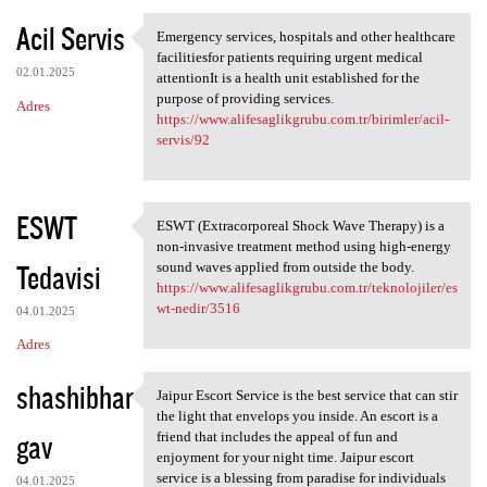
Acil Servis
Emergency services, hospitals and other healthcare
Emergency services, hospitals
facilitiesfor patients requiring urgent medical
02.01.2025
attentionIt is a health unit established for the
purpose of providing services.
Adres
https://www.alifesaglikgrubu.com.tr/birimler/acil-
servis/92
ESWT
ESWT (Extracorporeal Shock Wave Therapy) is a
ESWT (Extracorporeal Shock
non-invasive treatment method using high-energy
Tedavisi
sound waves applied from outside the body.
https://www.alifesaglikgrubu.com.tr/teknolojiler/es
wt-nedir/3516
04.01.2025
Adres
shashibhar
Jaipur Escort Service is the best service that can stir
Jaipur Escort Service is the
the light that envelops you inside. An escort is a
gav
friend that includes the appeal of fun and
enjoyment for your night time. Jaipur escort
service is a blessing from paradise for individuals
04.01.2025