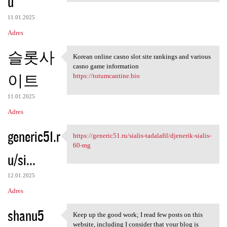
u
11.01.2025
Adres
슬롯사
Korean online casno slot site rankings and various
Korean online casno slot site
casno game information
이트
https://totumcantine.bio
11.01.2025
Adres
generic51.r
https://generic51.ru/sialis-tadalafil/djenerik-sialis-
https://generic51.ru/sialis
60-mg
u/si...
12.01.2025
Adres
shanu5
Keep up the good work; I read few posts on this
Keep up the good work; I read
website, including I consider that your blog is