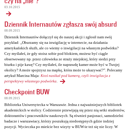
czy na „nie”?
03.10.2015
Dziennik Internautów zgłasza swój absurd
08.09.2015
Dziennik Internautów dołączył się do naszej akcji i zgłosił nam swój
przykład: „Oburzamy się na inwigilację w internecie, na działania
amerykańskich służb, ale co wiemy o inwigilacji na własnym podwórku?
Czy myślałeś, że gdy stoisz sobie pod blokiem, możesz być ciągle
obserwowany np. przez człowieka ze straży miejskiej, który siedzi przy
biurku i pije kawę? Czy myślałeś, ile naprawdę kamer może być w Twojej
okolicy? A może spojrzysz na mapkę, która może to ukazywać?”. Polecamy
artykuł Marcina Maja:
Ktoś nasikał pod kamerą, czyli inwigilacja z
perspektywy własnego podwórka
.
Checkpoint BUW
08.09.2015
Biblioteka Uniwersytecka w Warszawie. Jedna z najważniejszych bibliotek
akademickich w stolicy. Codziennie przewijają się przez nią setki studentów,
doktorantów i pracowników naukowych. Są również pasjonaci, samodzielni
badacze i warszawiacy, którzy poszukują niedostępnych gdzie indziej
pozycji. Wycieczka po mieście bez wizyty w BUW-ie też się nie liczy. W