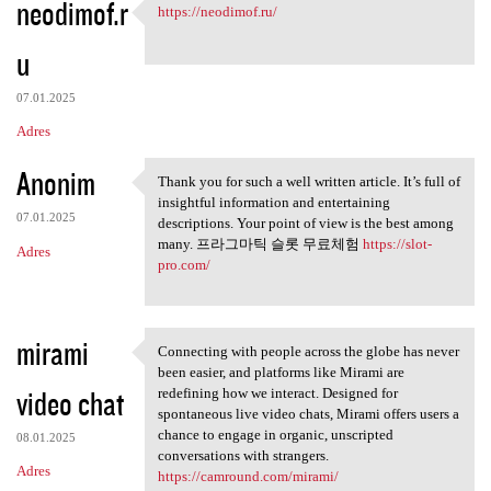
neodimof.r
https://neodimof.ru/
https://neodimof.ru/
u
07.01.2025
Adres
Anonim
Thank you for such a well written article. It’s full of
Thank you for such a well
insightful information and entertaining
07.01.2025
descriptions. Your point of view is the best among
many. 프라그마틱 슬롯 무료체험
https://slot-
Adres
pro.com/
mirami
Connecting with people across the globe has never
Connecting with people across
been easier, and platforms like Mirami are
video chat
redefining how we interact. Designed for
spontaneous live video chats, Mirami offers users a
chance to engage in organic, unscripted
08.01.2025
conversations with strangers.
Adres
https://camround.com/mirami/