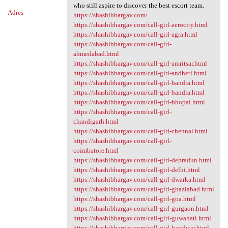
who still aspire to discover the best escort team.
Adres
https://shashibhargav.com/
https://shashibhargav.com/call-girl-aerocity.html
https://shashibhargav.com/call-girl-agra.html
https://shashibhargav.com/call-girl-
ahmedabad.html
https://shashibhargav.com/call-girl-amritsar.html
https://shashibhargav.com/call-girl-andheri.html
https://shashibhargav.com/call-girl-bandra.html
https://shashibhargav.com/call-girl-bandra.html
https://shashibhargav.com/call-girl-bhopal.html
https://shashibhargav.com/call-girl-
chandigarh.html
https://shashibhargav.com/call-girl-chennai.html
https://shashibhargav.com/call-girl-
coimbatore.html
https://shashibhargav.com/call-girl-dehradun.html
https://shashibhargav.com/call-girl-delhi.html
https://shashibhargav.com/call-girl-dwarka.html
https://shashibhargav.com/call-girl-ghaziabad.html
https://shashibhargav.com/call-girl-goa.html
https://shashibhargav.com/call-girl-gurgaon.html
https://shashibhargav.com/call-girl-guwahati.html
https://shashibhargav.com/call-girl-haridwar.html