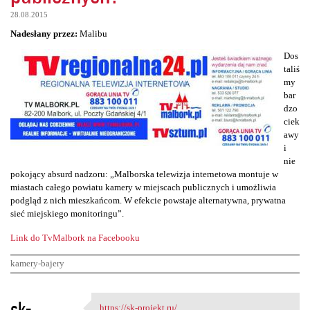
28.08.2015
Nadesłany przez:
Malibu
Dos
taliś
my
bar
dzo
ciek
awy
i
nie
pokojący absurd nadzoru: „Malborska telewizja internetowa montuje w
miastach całego powiatu kamery w miejscach publicznych i umożliwia
podgląd z nich mieszkańcom. W efekcie powstaje alternatywna, prywatna
sieć miejskiego monitoringu”.
Link do TvMalbork na Facebooku
kamery-bajery
K
sk-
https://sk-projekt.ru/