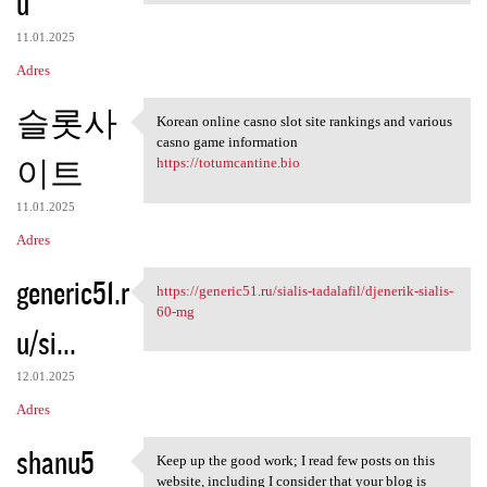
u
11.01.2025
Adres
슬롯사
Korean online casno slot site rankings and various
Korean online casno slot site
casno game information
이트
https://totumcantine.bio
11.01.2025
Adres
generic51.r
https://generic51.ru/sialis-tadalafil/djenerik-sialis-
https://generic51.ru/sialis
60-mg
u/si...
12.01.2025
Adres
shanu5
Keep up the good work; I read few posts on this
Keep up the good work; I read
website, including I consider that your blog is