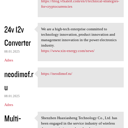
https://blog.vfxalert.com/en/t/technical-strategies-
for-cryptocurrencies
24v 12v
We are a high-tech enterprise committed to
We are a high-tech enterprise
technology innovation, product innovation and
Converter
management innovation in the power electronics
industry.
https://www.xin-energy.com/news/
08.01.2025
Adres
neodimof.r
https://neodimof.ru/
https://neodimof.ru/
u
08.01.2025
Adres
Multi-
Shenzhen Huaxiasheng Technology Co., Ltd. has
Shenzhen Huaxiasheng
been engaged in the service industry of wireless