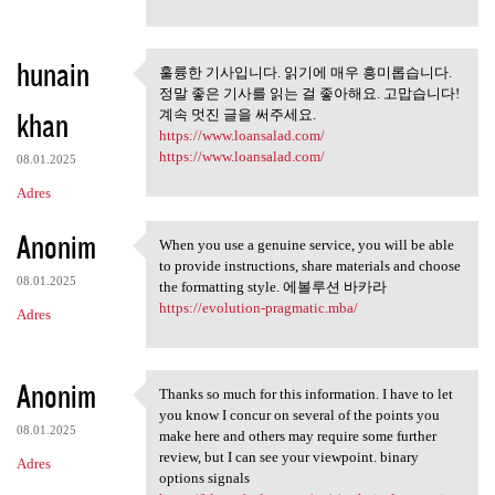
hunain
훌륭한 기사입니다. 읽기에 매우 흥미롭습니다.
훌륭한 기사입니다. 읽기에 매우
정말 좋은 기사를 읽는 걸 좋아해요. 고맙습니다!
흥미롭습니다. 정말
khan
계속 멋진 글을 써주세요.
https://www.loansalad.com/
https://www.loansalad.com/
08.01.2025
Adres
Anonim
When you use a genuine service, you will be able
When you use a genuine
to provide instructions, share materials and choose
08.01.2025
the formatting style. 에볼루션 바카라
https://evolution-pragmatic.mba/
Adres
Anonim
Thanks so much for this information. I have to let
Thanks so much for this
you know I concur on several of the points you
08.01.2025
make here and others may require some further
review, but I can see your viewpoint. binary
Adres
options signals