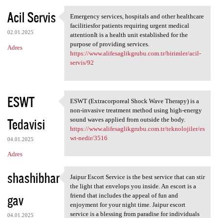
Acil Servis
Emergency services, hospitals and other healthcare
Emergency services, hospitals
facilitiesfor patients requiring urgent medical
02.01.2025
attentionIt is a health unit established for the
purpose of providing services.
Adres
https://www.alifesaglikgrubu.com.tr/birimler/acil-
servis/92
ESWT
ESWT (Extracorporeal Shock Wave Therapy) is a
ESWT (Extracorporeal Shock
non-invasive treatment method using high-energy
Tedavisi
sound waves applied from outside the body.
https://www.alifesaglikgrubu.com.tr/teknolojiler/es
wt-nedir/3516
04.01.2025
Adres
shashibhar
Jaipur Escort Service is the best service that can stir
Jaipur Escort Service is the
the light that envelops you inside. An escort is a
gav
friend that includes the appeal of fun and
enjoyment for your night time. Jaipur escort
service is a blessing from paradise for individuals
04.01.2025