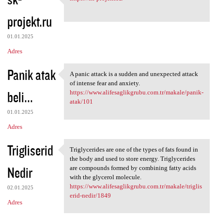
https://sk-projekt.ru/
o
projekt.ru
m
e
01.01.2025
n
Adres
t
Panik atak
a
A panic attack is a sudden and unexpected attack
A panic attack is a sudden
of intense fear and anxiety.
r
beli...
https://www.alifesaglikgrubu.com.tr/makale/panik-
z
atak/101
e
01.01.2025
Adres
Trigliserid
Triglycerides are one of the types of fats found in
Triglycerides are one of the
the body and used to store energy. Triglycerides
Nedir
are compounds formed by combining fatty acids
with the glycerol molecule.
https://www.alifesaglikgrubu.com.tr/makale/triglis
02.01.2025
erid-nedir/1849
Adres