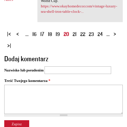
World Cup.
https://www.okayhomedecor.com/vintage-luxury-
sea-shell-iron-table-clock-...
S
…
16
17
18
19
20
21
22
23
24
…
t
r
o
Dodaj komentarz
n
y
Nazwisko lub pseudonim
Treść Twojego komentarza
*