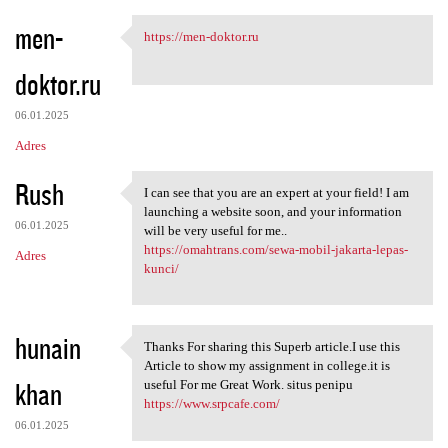
men-
https://men-doktor.ru
https://men-doktor.ru
doktor.ru
06.01.2025
Adres
Rush
I can see that you are an expert at your field! I am
I can see that you are an
launching a website soon, and your information
06.01.2025
will be very useful for me..
https://omahtrans.com/sewa-mobil-jakarta-lepas-
Adres
kunci/
hunain
Thanks For sharing this Superb article.I use this
Thanks For sharing this
Article to show my assignment in college.it is
khan
useful For me Great Work. situs penipu
https://www.srpcafe.com/
06.01.2025