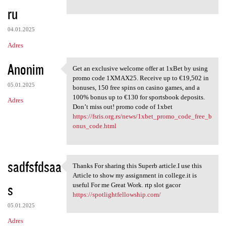
ru
04.01.2025
Adres
Anonim
Get an exclusive welcome offer at 1xBet by using
Get an exclusive welcome
promo code 1XMAX25. Receive up to €19,502 in
05.01.2025
bonuses, 150 free spins on casino games, and a
100% bonus up to €130 for sportsbook deposits.
Adres
Don’t miss out! promo code of 1xbet
https://fsris.org.rs/news/1xbet_promo_code_free_b
onus_code.html
sadfsfdsaa
Thanks For sharing this Superb article.I use this
Thanks For sharing this
Article to show my assignment in college.it is
s
useful For me Great Work. rtp slot gacor
https://spotlightfellowship.com/
05.01.2025
Adres