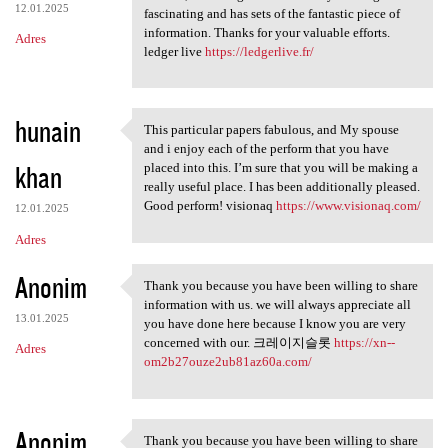
12.01.2025
fascinating and has sets of the fantastic piece of
information. Thanks for your valuable efforts.
Adres
ledger live
https://ledgerlive.fr/
hunain
This particular papers fabulous, and My spouse
This particular papers
and i enjoy each of the perform that you have
khan
placed into this. I’m sure that you will be making a
really useful place. I has been additionally pleased.
Good perform! visionaq
https://www.visionaq.com/
12.01.2025
Adres
Anonim
Thank you because you have been willing to share
Thank you because you have
information with us. we will always appreciate all
13.01.2025
you have done here because I know you are very
concerned with our. 크레이지슬롯
https://xn--
Adres
om2b27ouze2ub81az60a.com/
Anonim
Thank you because you have been willing to share