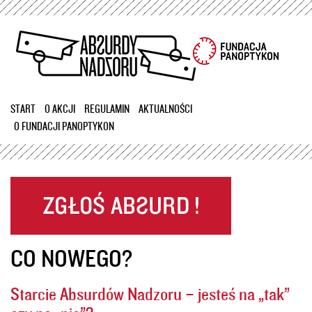
Przejdź
do
treści
START
O AKCJI
REGULAMIN
AKTUALNOŚCI
O FUNDACJI PANOPTYKON
CO NOWEGO?
Starcie Absurdów Nadzoru – jesteś na „tak”