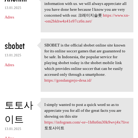
Thank you because you have
information with us. we will always appreciate all
13.01.2025
you have done here because I know you are very
concerned with our. 크레이지슬롯
https://www.xn-
Adres
-om2bkhw4z41e97cz6n.net/
sbobet
SBOBET is the official sbobet online site known
SBOBET is the official sbobet
for its online soccer games that are guaranteed to
13.01.2025
be safe. In Indonesia, the popular service for
playing sbobet today is the sbobet mobile link
Adres
which provides online soccer that can be easily
accessed only through a smartphone.
https://gondangrejo-desa.id/
토토사
I simply wanted to post a quick word so as to
I simply wanted to post a
appreciate you for all of the great facts you are
이트
showing on this site
https://infogram.com/-or--1h8n6m30k9wvj4x?live
토토사이트
13.01.2025