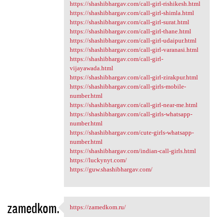
https://shashibhargav.com/call-girl-rishikesh.html
https://shashibhargav.com/call-girl-shimla.html
https://shashibhargav.com/call-girl-surat.html
https://shashibhargav.com/call-girl-thane.html
https://shashibhargav.com/call-girl-udaipur.html
https://shashibhargav.com/call-girl-varanasi.html
https://shashibhargav.com/call-girl-
vijayawada.html
https://shashibhargav.com/call-girl-zirakpur.html
https://shashibhargav.com/call-girls-mobile-
number.html
https://shashibhargav.com/call-girl-near-me.html
https://shashibhargav.com/call-girls-whatsapp-
number.html
https://shashibhargav.com/cute-girls-whatsapp-
number.html
https://shashibhargav.com/indian-call-girls.html
https://luckynyt.com/
https://guw.shashibhargav.com/
zamedkom.
https://zamedkom.ru/
https://zamedkom.ru/