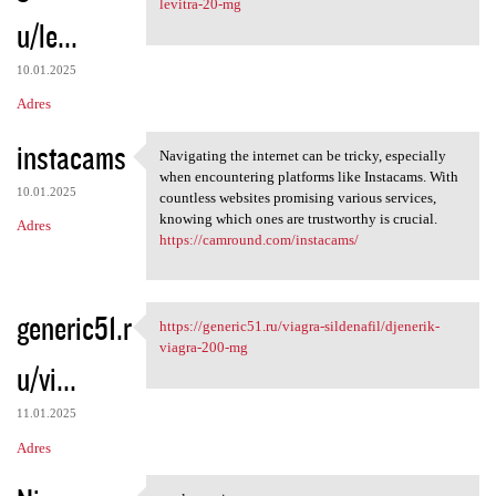
levitra-20-mg
u/le...
10.01.2025
Adres
instacams
Navigating the internet can be tricky, especially
Navigating the internet can
when encountering platforms like Instacams. With
10.01.2025
countless websites promising various services,
knowing which ones are trustworthy is crucial.
Adres
https://camround.com/instacams/
generic51.r
https://generic51.ru/viagra-sildenafil/djenerik-
https://generic51.ru/viagra
viagra-200-mg
u/vi...
11.01.2025
Adres