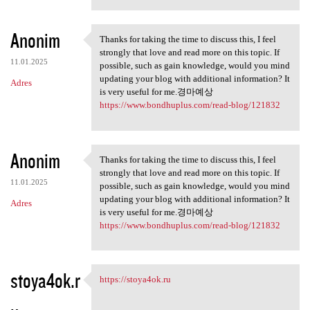
Anonim
Thanks for taking the time to discuss this, I feel
Thanks for taking the time to
strongly that love and read more on this topic. If
11.01.2025
possible, such as gain knowledge, would you mind
updating your blog with additional information? It
Adres
is very useful for me.경마예상
https://www.bondhuplus.com/read-blog/121832
Anonim
Thanks for taking the time to discuss this, I feel
Thanks for taking the time to
strongly that love and read more on this topic. If
11.01.2025
possible, such as gain knowledge, would you mind
updating your blog with additional information? It
Adres
is very useful for me.경마예상
https://www.bondhuplus.com/read-blog/121832
stoya4ok.r
https://stoya4ok.ru
https://stoya4ok.ru