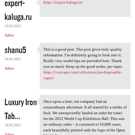
expert-
https://expert-kaluga.ru/
https://expert-kaluga.ru/
kaluga.ru
15.01.2025
Adres
shanu5
This is a good post. This post gives truly quality
This is a good post. This
information. I’m definitely going to look into it.
16.01.2025
Really very useful tips are provided here. Thank
you so much. Keep up the good works. jnr vapes
Adres
https://voovape.com/collections/jnr-disposable-
vapes/
Luxury Iron
Once upon a time, our company had an
Once upon a time, our company
extraordinary adventure. It all started by a stroke of
Tab...
luck. We unexpectedly landed an order for vases
for the 2022 World Cup Exhibition Hall. This was
no ordinary order – it consisted of 10,000 vases,
16.01.2025
each beautifully printed with the logo of the Qatar
Adres