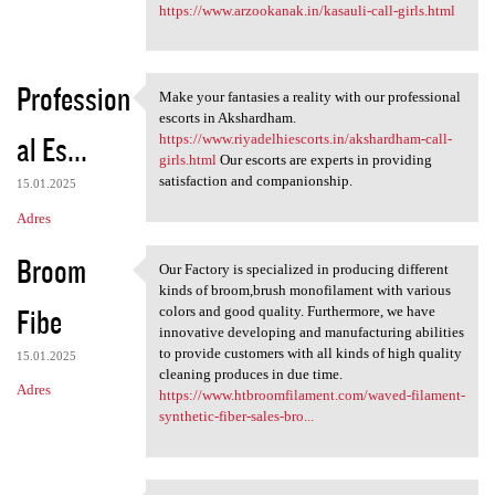
https://www.arzookanak.in/kasauli-call-girls.html
Profession
Make your fantasies a reality with our professional
Make your fantasies a reality
escorts in Akshardham.
al Es...
https://www.riyadelhiescorts.in/akshardham-call-
girls.html
Our escorts are experts in providing
satisfaction and companionship.
15.01.2025
Adres
Broom
Our Factory is specialized in producing different
Our Factory is specialized in
kinds of broom,brush monofilament with various
Fibe
colors and good quality. Furthermore, we have
innovative developing and manufacturing abilities
to provide customers with all kinds of high quality
15.01.2025
cleaning produces in due time.
Adres
https://www.htbroomfilament.com/waved-filament-
synthetic-fiber-sales-bro...