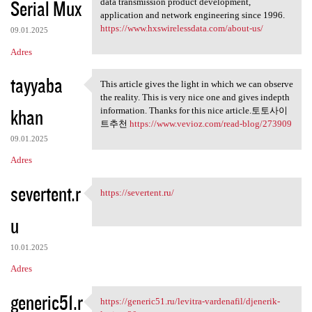
Serial Mux
data transmission product development,
application and network engineering since 1996.
https://www.hxswirelessdata.com/about-us/
09.01.2025
Adres
tayyaba
This article gives the light in which we can observe
This article gives the light
the reality. This is very nice one and gives indepth
khan
information. Thanks for this nice article.토토사이
트추천
https://www.vevioz.com/read-blog/273909
09.01.2025
Adres
severtent.r
https://severtent.ru/
https://severtent.ru/
u
10.01.2025
Adres
generic51.r
https://generic51.ru/levitra-vardenafil/djenerik-
https://generic51.ru/levitra