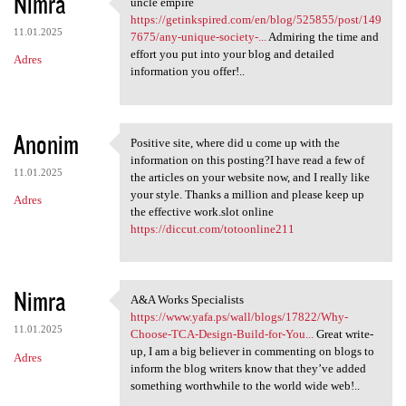
Nimra
uncle empire
uncle empire https:/
https://getinkspired.com/en/blog/525855/post/149
11.01.2025
7675/any-unique-society-...
Admiring the time and
effort you put into your blog and detailed
Adres
information you offer!..
Anonim
Positive site, where did u come up with the
Positive site, where did u
information on this posting?I have read a few of
11.01.2025
the articles on your website now, and I really like
your style. Thanks a million and please keep up
Adres
the effective work.slot online
https://diccut.com/totoonline211
Nimra
A&A Works Specialists
A&A Works Specialists https:/
https://www.yafa.ps/wall/blogs/17822/Why-
11.01.2025
Choose-TCA-Design-Build-for-You...
Great write-
up, I am a big believer in commenting on blogs to
Adres
inform the blog writers know that they’ve added
something worthwhile to the world wide web!..