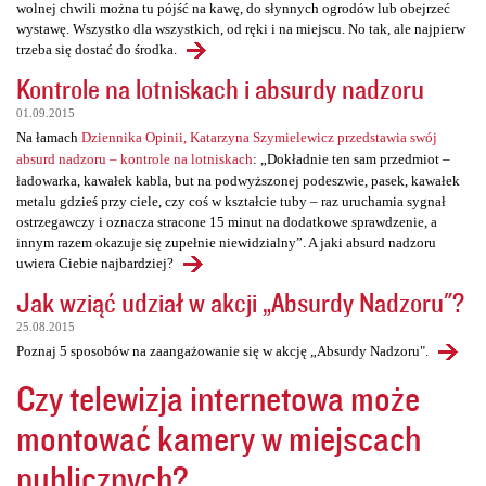
wolnej chwili można tu pójść na kawę, do słynnych ogrodów lub obejrzeć
wystawę. Wszystko dla wszystkich, od ręki i na miejscu. No tak, ale najpierw
trzeba się dostać do środka.
Kontrole na lotniskach i absurdy nadzoru
01.09.2015
Na łamach
Dziennika Opinii, Katarzyna Szymielewicz przedstawia swój
absurd nadzoru – kontrole na lotniskach
: „Dokładnie ten sam przedmiot –
ładowarka, kawałek kabla, but na podwyższonej podeszwie, pasek, kawałek
metalu gdzieś przy ciele, czy coś w kształcie tuby – raz uruchamia sygnał
ostrzegawczy i oznacza stracone 15 minut na dodatkowe sprawdzenie, a
innym razem okazuje się zupełnie niewidzialny”. A jaki absurd nadzoru
uwiera Ciebie najbardziej?
Jak wziąć udział w akcji „Absurdy Nadzoru"?
25.08.2015
Poznaj 5 sposobów na zaangażowanie się w akcję „Absurdy Nadzoru".
Czy telewizja internetowa może
montować kamery w miejscach
publicznych?