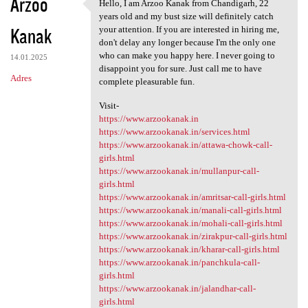
Arzoo
Hello, I am Arzoo Kanak from Chandigarh, 22
Hello, I am Arzoo Kanak from
years old and my bust size will definitely catch
Kanak
your attention. If you are interested in hiring me,
don't delay any longer because I'm the only one
who can make you happy here. I never going to
14.01.2025
disappoint you for sure. Just call me to have
Adres
complete pleasurable fun.
Visit-
https://www.arzookanak.in
https://www.arzookanak.in/services.html
https://www.arzookanak.in/attawa-chowk-call-
girls.html
https://www.arzookanak.in/mullanpur-call-
girls.html
https://www.arzookanak.in/amritsar-call-girls.html
https://www.arzookanak.in/manali-call-girls.html
https://www.arzookanak.in/mohali-call-girls.html
https://www.arzookanak.in/zirakpur-call-girls.html
https://www.arzookanak.in/kharar-call-girls.html
https://www.arzookanak.in/panchkula-call-
girls.html
https://www.arzookanak.in/jalandhar-call-
girls.html