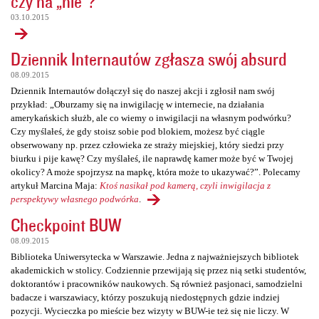
czy na „nie”?
03.10.2015
Dziennik Internautów zgłasza swój absurd
08.09.2015
Dziennik Internautów dołączył się do naszej akcji i zgłosił nam swój
przykład: „Oburzamy się na inwigilację w internecie, na działania
amerykańskich służb, ale co wiemy o inwigilacji na własnym podwórku?
Czy myślałeś, że gdy stoisz sobie pod blokiem, możesz być ciągle
obserwowany np. przez człowieka ze straży miejskiej, który siedzi przy
biurku i pije kawę? Czy myślałeś, ile naprawdę kamer może być w Twojej
okolicy? A może spojrzysz na mapkę, która może to ukazywać?”. Polecamy
artykuł Marcina Maja:
Ktoś nasikał pod kamerą, czyli inwigilacja z
perspektywy własnego podwórka
.
Checkpoint BUW
08.09.2015
Biblioteka Uniwersytecka w Warszawie. Jedna z najważniejszych bibliotek
akademickich w stolicy. Codziennie przewijają się przez nią setki studentów,
doktorantów i pracowników naukowych. Są również pasjonaci, samodzielni
badacze i warszawiacy, którzy poszukują niedostępnych gdzie indziej
pozycji. Wycieczka po mieście bez wizyty w BUW-ie też się nie liczy. W